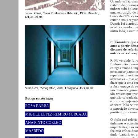
Quando se faz uma 
critério de presenç
tinham sido bolseir
uma exposição de b
Pedro Gomes, “Sem Título (série Habitar)”, 1996. Desenho,
Cerca de 80% estão 
121,3x160 cm
critério mais segur
Depois foi a articu
as obras, sendo qu
outro lado, assumi
P: Considera que s
anos a partir dest
discurso de referê
outras narrativas,
R: Na verdade foi o
Embora não tivesse
colegas temos a im
permanece bastante
repetir-se. É evide
alternativa – mas a
dizer que a uma cer
a abrir espaço de 
Nuno Cera, “Smog #15”, 2000. Fotografia, 45 x 60 cm
são. Temos algumas
são artistas que t
que não se traduzi
Outras entrevistas:
é proposto seja en
abriram. Não se tr
ROSA BARBA
a exposição deve se
positivo, processua
MIGUEL LÓPEZ-REMIRO FORCADA
O título está relac
ANA PINTO COELHO
tínhamos o conceito
importantes, não s
MASBEDO
fez essa crítica di
título, bastaria te
ocorre num context