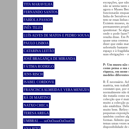
excepções, que não
TITA MARAVILHA
não se sentia tanto
agora o Museu Bera
FERNANDO SANTOS
funcionarão enqua
linha de Serralves 
FABÍOLA PASSOS
tem-se essas linhas
Existem museus, ma
permanentes propõe
INÊS TELES
questionar: Se algu
onde o pode fazer?
LUÍS ALVES DE MATOS E PEDRO SOUSA
resulta disso. Em P
quase uma centena 
PAULO LISBOA
dizer que estão mar
sobretudo bastante
CATARINA LEITÃO
espaço e à fragilid
suas obrigações – r
JOSÉ BRAGANÇA DE MIRANDA
P: Um museu não é
FÁTIMA RODRIGO
como pensa a sua c
riqueza, em nome 
JENS RISCH
modelos diferentes
ISABEL CORDOVIL
R: É necessário. A
matéria, tem traba
constatei que, por 
FRANCISCA ALMEIDA E VERA MENEZES
normalmente não tê
tão tratada como e
RÄ DI MARTINO
colecção que é mais
muito a colecção pa
NATXO CHECA
não estabiliza. De
muito bem. Refiro-m
TERESA AREGA
pequenas exposiçõe
também confere alg
formas. Admito que 
UMBRAL — ooOoOoooOoOooOo
temas umas vezes s
disponibilidade de
ANA RITO