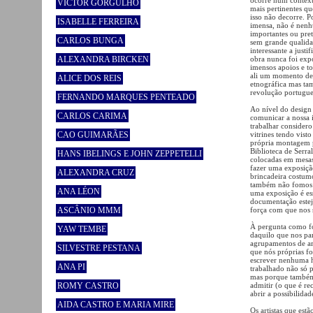
VICTOR GORGULHO
mais pertinentes qu
isso não decorre. 
ISABELLE FERREIRA
imensa, não é nenh
importantes ou pre
CARLOS BUNGA
sem grande qualidad
interessante a just
ALEXANDRA BIRCKEN
obra nunca foi exp
imensos apoios e t
ali um momento de 
ALICE DOS REIS
etnográfica mas ta
revolução portugues
FERNANDO MARQUES PENTEADO
Ao nível do design
CARLOS CARIMA
comunicar a nossa 
trabalhar consider
CAO GUIMARÃES
vitrines tendo vis
própria montagem p
Biblioteca de Serra
HANS IBELINGS E JOHN ZEPPETELLI
colocadas em mesas
fazer uma exposiçã
ALEXANDRA CRUZ
brincadeira costumo
também não fomos c
ANA LÉON
uma exposição é ess
documentação esteja
ASCÂNIO MMM
força com que nos 
À pergunta como f
YAW TEMBE
daquilo que nos par
agrupamentos de ar
SILVESTRE PESTANA
que nós próprias fo
escrever nenhuma hi
ANA PI
trabalhado não só p
mas porque também
ROMY CASTRO
admitir (o que é r
abrir a possibilida
AIDA CASTRO E MARIA MIRE
Os artistas que est