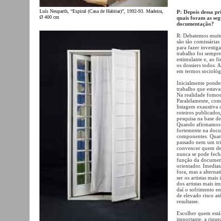
Luís Neuparth, “Espiral (Casa de Habitar)”, 1992-93. Madeira,
P: Depois dessa pr
Ø 400 cm
quais foram as seg
documentação?
R: Debatemos muito
são tão comissária
para fazer investi
trabalho foi sempr
estimulante e, ao 
os dossiers todos. 
em termos sociológ
Inicialmente ponde
trabalho que estava
Na realidade fomos 
Paralelamente, com
listagem exaustiva 
roteiros publicados
pesquisa na base de
Quando afirmamos q
fortemente na docu
componentes. Quand
passado nem um trim
convencer quem de d
nunca se pode fecha
função da document
orientador. Imedia
fora, mas a alterna
ser os artistas mai
dos artistas mais i
daí o sofrimento en
de elevado risco a
resultasse.
Escolher quem está
importante, a rique