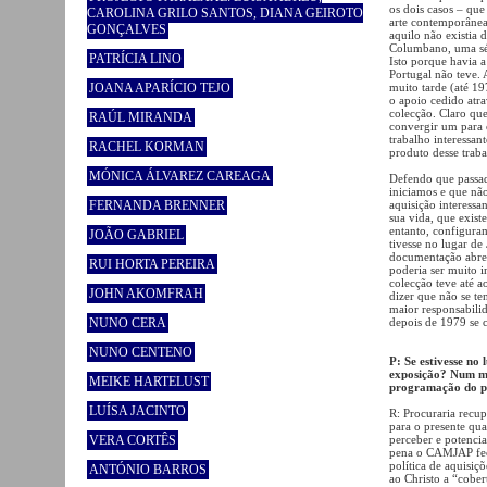
os dois casos – qu
CAROLINA GRILO SANTOS, DIANA GEIROTO
arte contemporânea
GONÇALVES
aquilo não existia
Columbano, uma sér
PATRÍCIA LINO
Isto porque havia a
Portugal não teve. 
JOANA APARÍCIO TEJO
muito tarde (até 1
o apoio cedido atra
colecção. Claro qu
RAÚL MIRANDA
convergir um para 
trabalho interessant
RACHEL KORMAN
produto desse traba
MÓNICA ÁLVAREZ CAREAGA
Defendo que passad
iniciamos e que não
FERNANDA BRENNER
aquisição interessan
sua vida, que exis
entanto, configuram
JOÃO GABRIEL
tivesse no lugar de
documentação abre 
RUI HORTA PEREIRA
poderia ser muito i
colecção teve até a
JOHN AKOMFRAH
dizer que não se t
maior responsabili
NUNO CERA
depois de 1979 se c
NUNO CENTENO
P: Se estivesse no
exposição? Num mo
MEIKE HARTELUST
programação do pr
LUÍSA JACINTO
R: Procuraria recup
para o presente quas
VERA CORTÊS
perceber e potencia
pena o CAMJAP fec
política de aquisiç
ANTÓNIO BARROS
ao Christo a “cobe