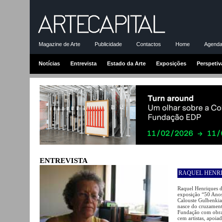
Magazine de Arte
Publicidade
Contactos
Home
Agenda-
Notícias
Entrevista
Estado da Arte
Exposições
Perspetiv
ENTREVISTA
RAQUEL HENRI
Raquel Henriques da
exposição “50 Anos
Calouste Gulbenkia
nasce do cruzament
Fundação com obras
cem artistas, apoiad