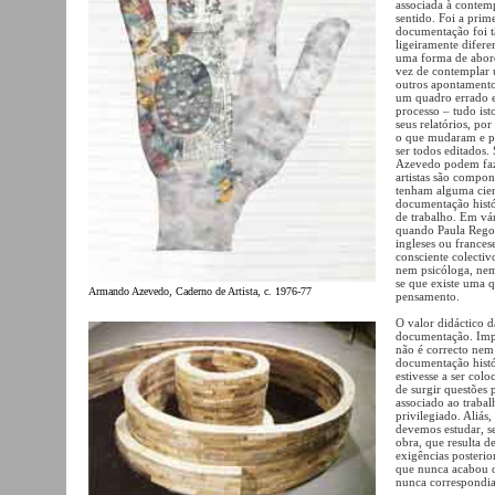
associada à contem
sentido. Foi a pri
documentação foi t
ligeiramente difer
uma forma de abord
vez de contemplar 
outros apontamentos
um quadro errado e 
processo – tudo is
seus relatórios, p
o que mudaram e po
ser todos editados.
Azevedo podem fazê-
artistas são compon
tenham alguma cient
documentação histór
de trabalho. Em vá
quando Paula Rego 
ingleses ou frances
consciente colecti
nem psicóloga, nem 
se que existe uma q
Armando Azevedo, Caderno de Artista, c. 1976-77
pensamento.
O valor didáctico d
documentação. Impo
não é correcto nem 
documentação histó
estivesse a ser col
de surgir questões 
associado ao trabal
privilegiado. Aliás,
devemos estudar, s
obra, que resulta 
exigências posterio
que nunca acabou o
nunca correspondia 