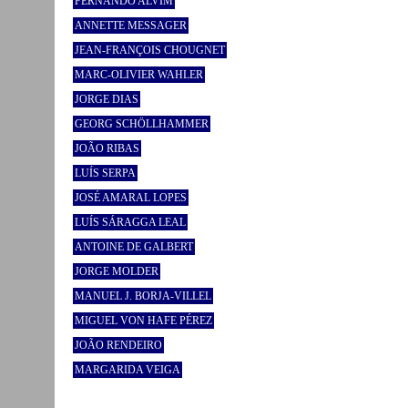
FERNANDO ALVIM
ANNETTE MESSAGER
JEAN-FRANÇOIS CHOUGNET
MARC-OLIVIER WAHLER
JORGE DIAS
GEORG SCHÖLLHAMMER
JOÃO RIBAS
LUÍS SERPA
JOSÉ AMARAL LOPES
LUÍS SÁRAGGA LEAL
ANTOINE DE GALBERT
JORGE MOLDER
MANUEL J. BORJA-VILLEL
MIGUEL VON HAFE PÉREZ
JOÃO RENDEIRO
MARGARIDA VEIGA