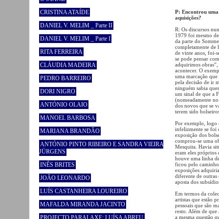
CRISTINA ATAÍDE
P: Encontrou uma c
aquisições?
DANIEL V. MELIM _ Parte II
R: Os discursos nu
1979 foi mesmo deci
DANIEL V. MELIM _ Parte I
da parte do Sommer
completamente de l
RITA FERREIRA
de vinte anos, foi
se pode pensar com
CLÁUDIA MADEIRA
adquirimos obras”, 
acontecer. O exem
uma marcação que 
PEDRO BARREIRO
pela decisão de ir
ninguém sabia quem
DORI NIGRO
um sinal de que a F
(nomeadamente no p
ANTÓNIO OLAIO
dos novos que se va
terem sido bolseiro
MANOEL BARBOSA
Por exemplo, logo 
infelizmente se fo
MARIANA BRANDÃO
exposição dos bols
comprou-se uma ob
ANTÓNIO PINTO RIBEIRO E SANDRA VIEIRA
Mesquita. Havia si
JÜRGENS
eram eles próprios
houve uma linha de
INÊS BRITES
ficou pelo caminho
exposições adquiri
diferente de outra
JOÃO LEONARDO
aposta dos subsídio
LUÍS CASTANHEIRA LOUREIRO
Em termos da colecç
artistas que estão p
MAFALDA MIRANDA JACINTO
pessoais que são m
resto. Além de que
PROJECTO PARALAXE: LUÍSA ABREU,
a mesma questão qu