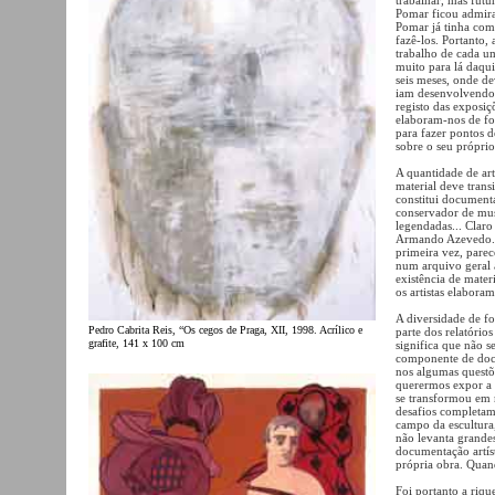
Pomar ficou admira
Pomar já tinha com
fazê-los. Portanto
trabalho de cada um
muito para lá daqui
seis meses, onde de
iam desenvolvendo.
registo das exposiç
elaboram-nos de fo
para fazer pontos d
sobre o seu próprio
A quantidade de art
material deve tran
constitui document
conservador de muse
legendadas... Claro 
Armando Azevedo. A 
primeira vez, pare
num arquivo geral a 
existência de mate
os artistas elaboram
A diversidade de fo
Pedro Cabrita Reis, “Os cegos de Praga, XII, 1998. Acrílico e
parte dos relatório
grafite, 141 x 100 cm
significa que não 
componente de docu
nos algumas questõ
querermos expor a 
se transformou em 
desafios completam
campo da escultura,
não levanta grandes
documentação artíst
própria obra. Quan
Foi portanto a riqu