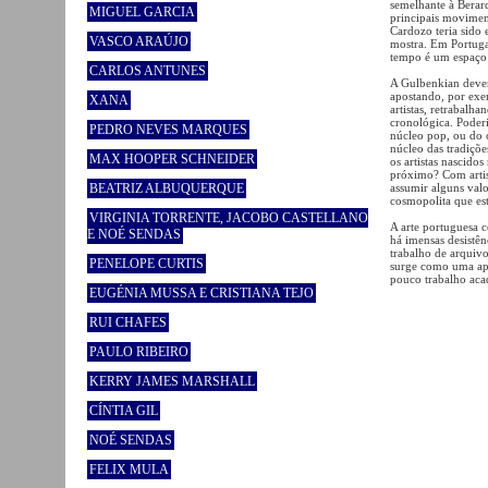
semelhante à Berard
MIGUEL GARCIA
principais movimen
Cardozo teria sido 
VASCO ARAÚJO
mostra. Em Portug
tempo é um espaço 
CARLOS ANTUNES
A Gulbenkian deveri
apostando, por exe
XANA
artistas, retrabalh
cronológica. Poder
PEDRO NEVES MARQUES
núcleo pop, ou do 
núcleo das tradições
MAX HOOPER SCHNEIDER
os artistas nascido
próximo? Com artist
BEATRIZ ALBUQUERQUE
assumir alguns val
cosmopolita que est
VIRGINIA TORRENTE, JACOBO CASTELLANO
A arte portuguesa 
E NOÉ SENDAS
há imensas desistên
trabalho de arquivo
PENELOPE CURTIS
surge como uma apo
pouco trabalho aca
EUGÉNIA MUSSA E CRISTIANA TEJO
RUI CHAFES
PAULO RIBEIRO
KERRY JAMES MARSHALL
CÍNTIA GIL
NOÉ SENDAS
FELIX MULA