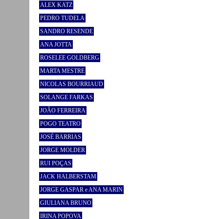
ALEX KATZ
PEDRO TUDELA
SANDRO RESENDE
ANA JOTTA
ROSELEE GOLDBERG
MARTA MESTRE
NICOLAS BOURRIAUD
SOLANGE FARKAS
JOÃO FERREIRA
POGO TEATRO
JOSÉ BARRIAS
JORGE MOLDER
RUI POÇAS
JACK HALBERSTAM
JORGE GASPAR e ANA MARIN
GIULIANA BRUNO
IRINA POPOVA