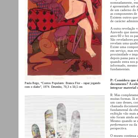
nomeadamente, esse
é apresentado sob a
de um caderno do C
as componentes de r
Existem outros que
de carácter administ
A outra revelação 
Azevedo que mereci
anos 60 e fez os pa
São reveladores por
revelam uma qualid
Existe uma componen
em serviço, mas rev
proximidade e impar
depois passa para 
quando entra nos p
informado, mesmo a
fundamentais.
P: Considera que é
Paula Rego, “Contos Populares: Branca Flor – rapaz jogando
documento? A cole
com o diabo”, 1974. Desenho, 70,3 x 50,5 cm
integrar material
R: Mas completament
muitas formas. Já 
um caso desses, co
chamada documenta
fundamental da obr
exibição vão mais a
não foram ainda ass
Mesmo quando se e
performance
ou da 
perspectiva.
O museu continua 