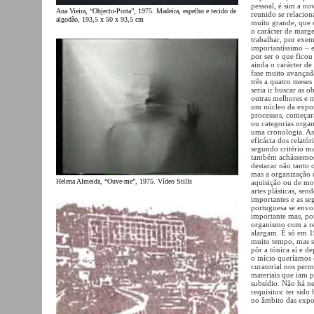
pessoal, é sim a n
Ana Vieira, “Objecto-Porta”, 1975. Madeira, espelho e tecido de
reunido se relacion
algodão, 193,5 x 50 x 93,5 cm
muito grande, que d
o carácter de marg
trabalhar, por ex
importantíssimo – 
por ser o que ficou
ainda o carácter d
fase muito avançada
três a quatro meses
seria ir buscar as
outras melhores e m
um núcleo da expos
processos, começar
ou categorias orga
uma cronologia. As
eficácia dos relató
segundo critério ma
também achássemos 
destacar não tanto 
mas a organização
Helena Almeida, “Ouve-me”, 1975. Vídeo Stills
aquisição ou de mo
artes plásticas, se
importantes e as s
portuguesa se envo
importante mas, po
organismo com a res
alargam. É só em 19
muito tempo, mas s
pôr a tónica aí e d
o início queríamos 
curatorial nos permi
materiais que iam p
subsídio. Não há n
requisitos: ter sido
no âmbito das expos