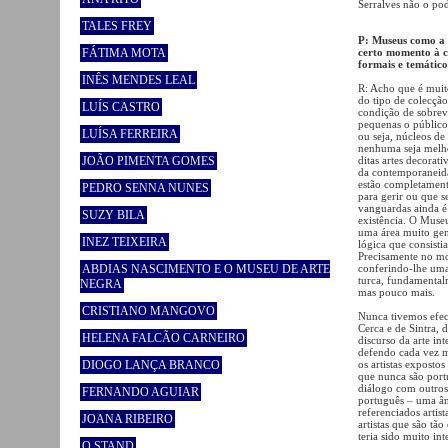
Serralves não o pod
TALES FREY
P: Museus como a 
FÁTIMA MOTA
certo momento à cr
formais e temático
INÊS MENDES LEAL
R: Acho que é muit
do tipo de colecção
LUÍS CASTRO
condição de sobrev
pequenas o público 
LUÍSA FERREIRA
ou seja, núcleos d
nenhuma seja melhor
JOÃO PIMENTA GOMES
ditas artes decorat
da contemporaneida
estão completament
PEDRO SENNA NUNES
para gerir ou que s
vanguardas ainda é
SUZY BILA
existência. O Muse
uma área muito gen
INEZ TEIXEIRA
lógica que consisti
Precisamente no mo
ABDIAS NASCIMENTO E O MUSEU DE ARTE
conferindo-lhe uma 
turca, fundamentalm
NEGRA
mas pouco mais.
CRISTIANO MANGOVO
Nunca tivemos efec
Cerca e de Sintra,
HELENA FALCÃO CARNEIRO
discurso da arte in
defendo cada vez ma
DIOGO LANÇA BRANCO
os artistas exposto
que nunca são portu
diálogo com outros a
FERNANDO AGUIAR
português – uma ân
referenciados artis
JOANA RIBEIRO
artistas que são tã
teria sido muito int
O STAND