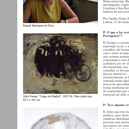
Nesta entrevista, R
investigação, expli
Candeias e Ana Rui
história da arte por
Por Sandra Vieira 
Lisboa, 25 de Junh
Raquel Henriques da Silva
P: O que a fez ace
Portuguesa”?
R: Aceitei o convi
exposição ia ser o
considero de for
vejo e tento acomp
que existem pessoas
começarmos com doi
acabamos por ter só
documentação que m
consultar os docum
épocas anteriores –
inclusivamente, já
centrada nesse esp
acerca do que iríam
forma nenhuma term
de arquivistas que
essencial em todo o
Júlio Pomar, “Cegos de Madrid”, 1957-59. Óleo sobre tela,
81,5 x 101 cm
P: Teve alguma re
R: Acho que tive f
artístico, quer diz
relatórios absoluta
processo tem imenso
que parece ser maio
trabalhar, mas fut