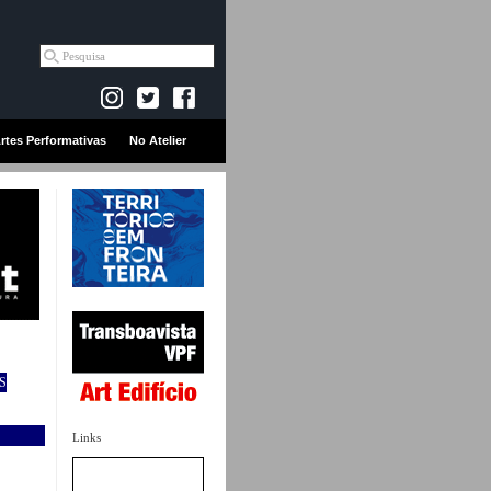
rtes Performativas
No Atelier
S
Links