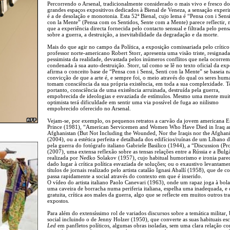
Percorrendo o Arsenal, tradicionalmente considerado o mais vivo e fresco do
grandes espaços expositivos dedicados à Bienal de Veneza, a sensação exper
é a de desolação e monotonia. Esta 52ª Bienal, cujo lema é “Pensa con i Sensi
con la Mente” (Pensa com os Sentidos, Sente com a Mente) parece reflectir, 
que a experiência directa fornecida pelo contacto sensual e filtrada pelo pen
sobre a guerra, a destruição, a inevitabilidade da degradação e da morte.
Mais do que agir no campo da Política, a exposição comissariada pelo crítico
professor norte-americano Robert Storr, apresenta uma visão triste, resignada
pessimista da realidade, devastada pelos inúmeros conflitos que nela ocorrem
condenada à sua auto-destruição. Storr, tal como se lê no texto oficial da exp
afirma o conceito base de “Pensa con i Sensi, Senti con la Mente” se baseia n
convicção de que a arte é, e sempre foi, o meio através do qual os seres hum
tomam consciência da sua própria existência, em toda a sua complexidade.
portanto, consciência de uma existência arruinada, destruída pela guerra,
empobrecida de ideologias e esvaziada de estímulos. Mesmo uma mente mui
optimista terá dificuldade em sentir uma via possível de fuga ao niilismo
empobrecido oferecido no Arsenal.
Vejam-se, por exemplo, os pequenos retratos a carvão da jovem americana 
Prince (1981), “American Servicemen and Women Who Have Died in Iraq a
Afghanistan (But Not Including the Wounded, Nor the Iraqis nor the Afghani
(2004), ou a estética perfeita e detalhada dos edifícios/ruínas de um Líbano 
pela guerra do fotógrafo italiano Gabriele Basilico (1944), a “Discussion (Pr
(2007), uma extensa reflexão sobre as tensas relações entre a Rússia e a Bulgá
realizada por Nedko Solakov (1957), cujo habitual humorismo e ironia pare
dado lugar à crítica política esvaziada de soluções; ou o exaustivo levantame
títulos de jornais realizado pelo artista catalão Ignasi Aballí (1958), que de c
passa rapidamente a social através do contexto em que é inserido.
O vídeo do artista italiano Paolo Canevari (1963), onde um rapaz joga à bol
uma caveira de borracha numa periferia italiana, espelha uma inadequada, e
gratuita, crítica aos males da guerra, algo que se reflecte em muitos outros tr
expostos.
Para além do extensíssimo rol de variados discursos sobre a temática militar, 
social incluindo o de Jenny Holzer (1950), que converte as suas habituais esc
Led
em panfletos políticos, algumas obras isoladas, sem uma clara relação c