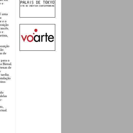
e e
 é uma
eu
e e o
posição
rancês.
o e
tista,
posição
ção
as de
 para o
a Bienal.
ntenas de
s
tardia.
stalação
itos
 do
lelas
y-
to,
ctual.