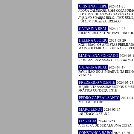
CRISTINA FILIPE
2024-11-25
FLORA CALDENSE. UMA COLABORA
PÓSTUMA DE MARTA GALVÃO LUCA
AVELINO SOARES BELO, JOSÉ BELO,
FÜLLER E JOSÉ LOURENÇO
CATARINA REAL
2024-10-22
JULIEN CREUZET NO PAVILHÃO D
HELENA OSÓRIO
2024-09-20
XXIII BIAC: OS ARTISTAS PREMIAD
MAIS POLÉMICAS E OUTRAS REV
MADALENA FOLGADO
2024-08-
RÉMIGES CANSADAS
OU A
CORDA-C
CATARINA REAL
2024-07-17
PAVILHÃO DO ZIMBABUÉ NA BIEN
VENEZA
FREDERICO VICENTE
2024-05-28
MARINA TABASSUM: MODOS E MEI
PRÁTICA CONSEQUENTE
PEDRO CABRAL SANTO
2024-04
NO TIME TO DIE
MARC LENOT
2024-03-17
WE TEACH LIFE, SIR.
LIZ VAHIA
2024-01-23
À ESPERA DE SER ALGUMA COISA
CONSTANÇA BABO
2023-12-20