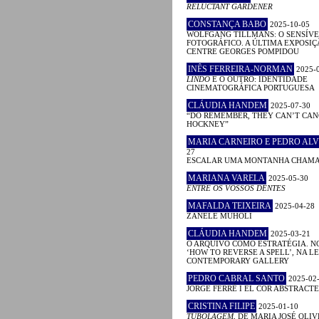
RELUCTANT GARDENER
CONSTANÇA BABO
2025-10-05
WOLFGANG TILLMANS: O SENSÍVE
FOTOGRÁFICO. A ÚLTIMA EXPOSIÇ
CENTRE GEORGES POMPIDOU
INÊS FERREIRA-NORMAN
2025-
LINDO
E O OUTRO: IDENTIDADE
CINEMATOGRÁFICA PORTUGUESA
CLÁUDIA HANDEM
2025-07-30
“DO REMEMBER, THEY CAN’T CAN
HOCKNEY”
MARIA CARNEIRO E PEDRO ALV
27
ESCALAR UMA MONTANHA CHAM
MARIANA VARELA
2025-05-30
ENTRE OS VOSSOS DENTES
MAFALDA TEIXEIRA
2025-04-28
ZANELE MUHOLI
CLÁUDIA HANDEM
2025-03-21
O ARQUIVO COMO ESTRATÉGIA. N
‘HOW TO REVERSE A SPELL’, NA 
CONTEMPORARY GALLERY
PEDRO CABRAL SANTO
2025-02
JORGE FERRÉ I EL COR ABSTRACTE
CRISTINA FILIPE
2025-01-10
TUBOLAGEM
, DE MARIA JOSÉ OLIV