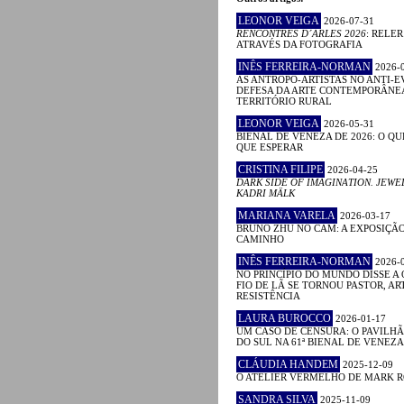
LEONOR VEIGA
2026-07-31
RENCONTRES D´ARLES 2026
: RELE
ATRAVÉS DA FOTOGRAFIA
INÊS FERREIRA-NORMAN
2026-
AS ANTROPO-ARTISTAS NO ANTI-E
DEFESA DA ARTE CONTEMPORÂNE
TERRITÓRIO RURAL
LEONOR VEIGA
2026-05-31
BIENAL DE VENEZA DE 2026: O QU
QUE ESPERAR
CRISTINA FILIPE
2026-04-25
DARK SIDE OF IMAGINATION. JEWE
KADRI MÄLK
MARIANA VARELA
2026-03-17
BRUNO ZHU NO CAM: A EXPOSIÇÃ
CAMINHO
INÊS FERREIRA-NORMAN
2026-
NO PRINCÍPIO DO MUNDO DISSE A 
FIO DE LÃ SE TORNOU PASTOR, ART
RESISTÊNCIA
LAURA BUROCCO
2026-01-17
UM CASO DE CENSURA: O PAVILHÃ
DO SUL NA 61ª BIENAL DE VENEZA
CLÁUDIA HANDEM
2025-12-09
O ATELIER VERMELHO DE MARK 
SANDRA SILVA
2025-11-09