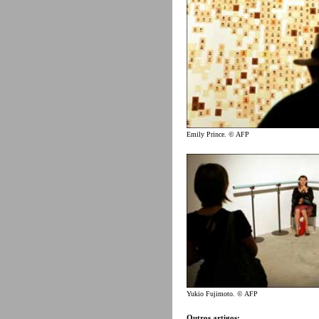
Emily Prince. © AFP
Yukio Fujimoto. © AFP
Outros artigos: