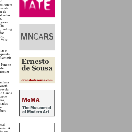
ão
 em que o
revista
em de
alizadas
s,
lgares
Tão
ng Fudong
dos
do,
 Valie
ntar o
nquanto
i generis
e
de Penone
nde
aisquer
nifesta
sworth
 revela
io Garcia
creve
bra,
onados
in
bert
tual
ental. A
ção em