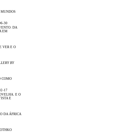
R MUNDOS
06-30
VENTO: DA
A EM
E VER E O
LLERY BY
O COMO
02-17
OVELHA. E O
ISTA E
O DA ÁFRICA
ROTHKO