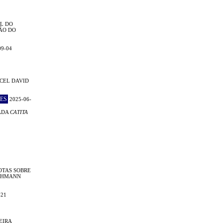
L DO
ÃO DO
09-04
CEL DAVID
ES
2025-06-
ADA
CATITA
OTAS SOBRE
LEHMANN
-21
EIRA