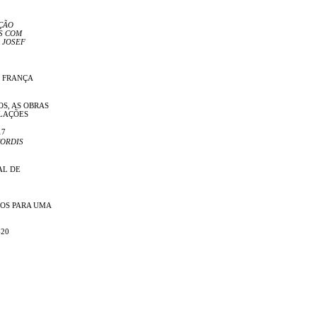
ÇÃO
S COM
 JOSEF
E FRANÇA
OS, AS OBRAS
ELAÇÕES
17
ORDIS
AL DE
OS PARA UMA
-20