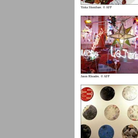
Yinka Shonibare. © AFP
Jason Rhoades. © AFP