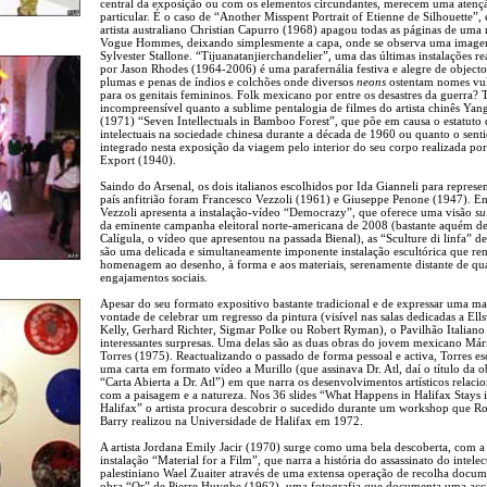
central da exposição ou com os elementos circundantes, merecem uma atenç
particular. É o caso de “Another Misspent Portrait of Etienne de Silhouette”,
artista australiano Christian Capurro (1968) apagou todas as páginas de uma 
Vogue Hommes, deixando simplesmente a capa, onde se observa uma imag
Sylvester Stallone. “Tijuanatanjierchandelier”, uma das últimas instalações re
por Jason Rhodes (1964-2006) é uma parafernália festiva e alegre de objecto
plumas e penas de índios e colchões onde diversos
neons
ostentam nomes vu
para os genitais femininos. Folk mexicano por entre os desastres da guerra? 
incompreensível quanto a sublime pentalogia de filmes do artista chinês Ya
(1971) “Seven Intellectuals in Bamboo Forest”, que põe em causa o estatuto 
intelectuais na sociedade chinesa durante a década de 1960 ou quanto o senti
integrado nesta exposição da viagem pelo interior do seu corpo realizada por
Export (1940).
Saindo do Arsenal, os dois italianos escolhidos por Ida Gianneli para represe
país anfitrião foram Francesco Vezzoli (1961) e Giuseppe Penone (1947). E
Vezzoli apresenta a instalação-vídeo “Democrazy”, que oferece uma visão
su
da eminente campanha eleitoral norte-americana de 2008 (bastante aquém d
Calígula, o vídeo que apresentou na passada Bienal), as “Sculture di linfa” 
são uma delicada e simultaneamente imponente instalação escultórica que re
homenagem ao desenho, à forma e aos materiais, serenamente distante de qu
engajamentos sociais.
Apesar do seu formato expositivo bastante tradicional e de expressar uma ma
vontade de celebrar um regresso da pintura (visível nas salas dedicadas a Ell
Kelly, Gerhard Richter, Sigmar Polke ou Robert Ryman), o Pavilhão Italiano
interessantes surpresas. Uma delas são as duas obras do jovem mexicano Már
Torres (1975). Reactualizando o passado de forma pessoal e activa, Torres es
uma carta em formato vídeo a Murillo (que assinava Dr. Atl, daí o título da o
“Carta Abierta a Dr. Atl”) em que narra os desenvolvimentos artísticos relaci
com a paisagem e a natureza. Nos 36 slides “What Happens in Halifax Stays 
Halifax” o artista procura descobrir o sucedido durante um workshop que Ro
Barry realizou na Universidade de Halifax em 1972.
A artista Jordana Emily Jacir (1970) surge como uma bela descoberta, com a
instalação “Material for a Film”, que narra a história do assassinato do intelec
palestiniano Wael Zuaiter através de uma extensa operação de recolha docum
obra “Or” de Pierre Huyghe (1962), uma fotografia que documenta uma ac