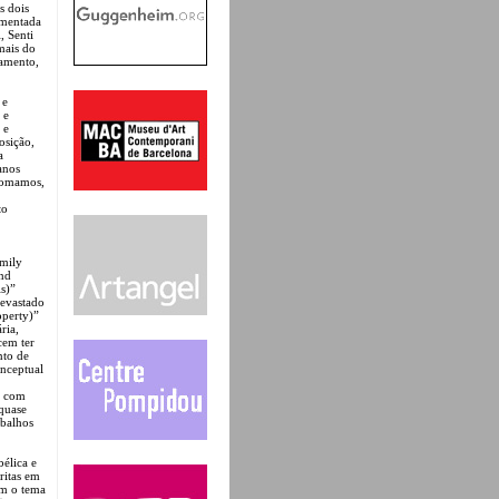
s dois
imentada
, Senti
mais do
samento,
 e
 e
 e
osição,
a
anos
 Tomamos,
to
Emily
nd
s)”
devastado
operty)”
ria,
cem ter
nto de
onceptual
a com
 quase
abalhos
bélica e
ritas em
om o tema