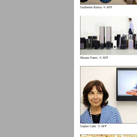
Guillermo Kuitca. © AFP
Mounir Fatmi. © AFP
Sophie Calle. © AFP