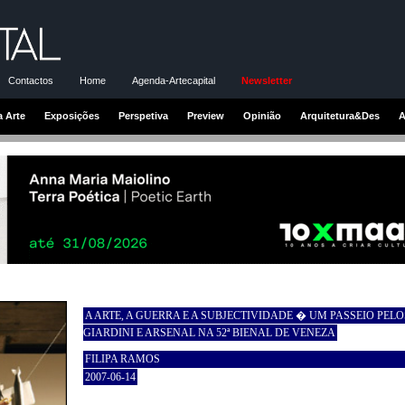
Contactos
Home
Agenda-Artecapital
Newsletter
a Arte
Exposições
Perspetiva
Preview
Opinião
Arquitetura&Des
A
A ARTE, A GUERRA E A SUBJECTIVIDADE � UM PASSEIO PELO
GIARDINI E ARSENAL NA 52ª BIENAL DE VENEZA
FILIPA RAMOS
2007-06-14