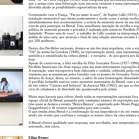
que o artista criou uma bifurcação num percurso existente é suma interessant
divertida alusão às possibilidades regeneradoras da arte.
Continuando com a França, “Pas pu saiser la mort”, de Sophie Calle (1953),
instalação memorável que retrata poeticamente o modo como a artista receb
simultaneamente dois acontecimentos: a notícia da eminente morte da sua mã
convite para participar na Bienal. Uma semelhante operação de recolha e ex
pública de materiais pessoais e privados é realizada pela artista no Pavilhão F
Intitulado “Prenez soin de vous”, o trabalho de Calle consiste na interpretaçã
análise de uma carta, que anuncia o final de uma relação amorosa enviada à ar
por 100 mulheres.
Dentro dos Pavilhões nacionais, destaca-se um dos mais populares, com a ex
“Oil” da artista Isa Genzken (1948), na representação alemã, uma representa
simbólica e estratificada da cultura alemã – e europeia - do pós-guerra aos di
hoje.
Apesar de controversa, a feliz escolha de Félix Gonzalez-Torres (1957-1996)
Pavilhão Americano faz deste espaço uma das mais interessantes exposições d
A exposição, uma retrospectiva bem elaborada e cuidada, celebrada pelas ce
visitantes que se passeavam pelos Giardini com os posters de Gonzalez-Torre
debaixo do braço, deixa, no entanto, o sabor de uma homenagem demasiado 
O pavilhão holandês marcou outro momento interessante da Bienal, com a in
de três vídeos “Citizens and Subjects” de Aernout Mik (1962), em que os dire
civis de cidadania e de liberdade são questionados pelo artista.
Muito mais haveria para referir, desde todas as representações nacionais fora
espaço oficial da Bienal, passando pelo vastíssimo número de exposições para
(das quais se destaca a mostra “Beuys-Barney”, organizada pelo Museu Pegg
Guggenheim) e de eventos organizados para esta ocasião.
O que resulta desta Bienal é a confirmação da sua importância e do seu estatu
sendo um evento que confirma e consagra os nomes chave da cena artística a
A Bienal oferece qualidade sem surpresas, sem novidades, sem inesperados e,
sobretudo, sem riscos.
Filipa Ramos