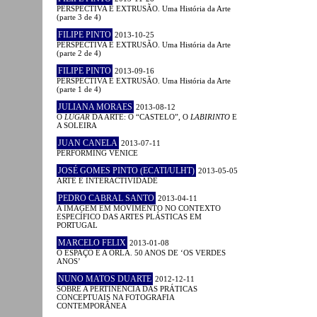
PERSPECTIVA E EXTRUSÃO. Uma História da Arte
(parte 3 de 4)
FILIPE PINTO
2013-10-25
PERSPECTIVA E EXTRUSÃO. Uma História da Arte
(parte 2 de 4)
FILIPE PINTO
2013-09-16
PERSPECTIVA E EXTRUSÃO. Uma História da Arte
(parte 1 de 4)
JULIANA MORAES
2013-08-12
O
LUGAR
DA ARTE: O “CASTELO”, O
LABIRINTO
E
A SOLEIRA
JUAN CANELA
2013-07-11
PERFORMING VENICE
JOSÉ GOMES PINTO (ECATI/ULHT)
2013-05-05
ARTE E INTERACTIVIDADE
PEDRO CABRAL SANTO
2013-04-11
A IMAGEM EM MOVIMENTO NO CONTEXTO
ESPECÍFICO DAS ARTES PLÁSTICAS EM
PORTUGAL
MARCELO FELIX
2013-01-08
O ESPAÇO E A ORLA. 50 ANOS DE ‘OS VERDES
ANOS’
NUNO MATOS DUARTE
2012-12-11
SOBRE A PERTINÊNCIA DAS PRÁTICAS
CONCEPTUAIS NA FOTOGRAFIA
CONTEMPORÂNEA