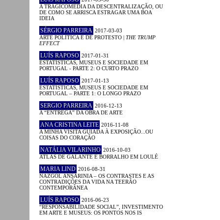
A TRAGICOMÉDIA DA DESCENTRALIZAÇÃO, OU
DE COMO SE ARRISCA ESTRAGAR UMA BOA
IDEIA
SÉRGIO PARREIRA
2017-03-03
ARTE POLÍTICA E DE PROTESTO |
THE TRUMP
EFFECT
LUÍS RAPOSO
2017-01-31
ESTATÍSTICAS, MUSEUS E SOCIEDADE EM
PORTUGAL - PARTE 2: O CURTO PRAZO
LUÍS RAPOSO
2017-01-13
ESTATÍSTICAS, MUSEUS E SOCIEDADE EM
PORTUGAL – PARTE 1: O LONGO PRAZO
SERGIO PARREIRA
2016-12-13
A “ENTREGA” DA OBRA DE ARTE
ANA CRISTINA LEITE
2016-11-08
A MINHA VISITA GUIADA À EXPOSIÇÃO...OU
COISAS DO CORAÇÃO
NATÁLIA VILARINHO
2016-10-03
ATLAS DE GALANTE E BORRALHO EM LOULÉ
MARIA LIND
2016-08-31
NAZGOL ANSARINIA – OS CONTRASTES E AS
CONTRADIÇÕES DA VIDA NA TEERÃO
CONTEMPORÂNEA
LUÍS RAPOSO
2016-06-23
“RESPONSABILIDADE SOCIAL”, INVESTIMENTO
EM ARTE E MUSEUS: OS PONTOS NOS IS