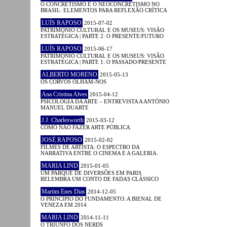
O CONCRETISMO E O NEOCONCRETISMO NO
BRASIL: ELEMENTOS PARA REFLEXÃO CRÍTICA
LUÍS RAPOSO
2015-07-02
PATRIMÓNIO CULTURAL E OS MUSEUS: VISÃO
ESTRATÉGICA | PARTE 2: O PRESENTE/FUTURO
LUÍS RAPOSO
2015-06-17
PATRIMÓNIO CULTURAL E OS MUSEUS: VISÃO
ESTRATÉGICA | PARTE 1: O PASSADO/PRESENTE
ALBERTO MORENO
2015-05-13
OS CORVOS OLHAM-NOS
Ana Cristina Alves
2015-04-12
PSICOLOGIA DA ARTE – ENTREVISTA A ANTÓNIO
MANUEL DUARTE
J.J. Charlesworth
2015-03-12
COMO NÃO FAZER ARTE PÚBLICA
JOSÉ RAPOSO
2015-02-02
FILMES DE ARTISTA: O ESPECTRO DA
NARRATIVA ENTRE O CINEMA E A GALERIA.
MARIA LIND
2015-01-05
UM PARQUE DE DIVERSÕES EM PARIS
RELEMBRA UM CONTO DE FADAS CLÁSSICO
Martim Enes Dias
2014-12-05
O PRINCÍPIO DO FUNDAMENTO: A BIENAL DE
VENEZA EM 2014
MARIA LIND
2014-11-11
O TRIUNFO DOS NERDS