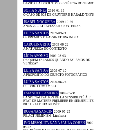
DAVID CLAERBOUT. PERSISTÊNCIA DO TEMPO
SOFIA NUNES
2010-01-13
O CASO DE JOS DE GRUYTER E HARALD THYS
ISABEL NOGUEIRA
2009-10-26
ANOS 70 – ATRAVESSAR FRONTEIRAS
LUÍSA SANTOS
2009-09-21
OS PRÉMIOS E A ASSINATURA INDEX:
CAROLINA RITO
2009-08-22
A NATUREZA DO CONTEXTO
LÍGIA AFONSO
2009-08-03
DE QUEM FALAMOS QUANDO FALAMOS DE
VENEZA?
LUÍSA SANTOS
2009-07-10
A PROPÓSITO DO OBJECTO FOTOGRÁFICO
LUÍSA SANTOS
2009-06-24
O LIVRO COMO MEIO
EMANUEL CAMEIRA
2009-05-31
LA SPÉCIALISATION DE LA SENSIBILITÉ À L’
ÉTAT DE MATIÈRE PREMIÈRE EN SENSIBILITÉ
PICTURALE STABILISÉE
ROSANA SANCIN
2009-05-23
RE.ACT FEMINISM_Liubliana
IVO MESQUITA E ANA PAULA COHEN
2009-
05-03