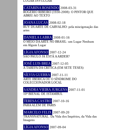
LUGAR INVULGAR
CATARINA ROSENDO
2008-03-31
ROGÉRIO RIBEIRO (1930-2008): O PINTOR QUE
ABRIU AO TEXTO
JOANA LUCAS
2008-02-18
RUY DUARTE DE CARVALHO: pela miscigenação das
artes
DANIELA LABRA
2008-01-16
O MEIO DA ARTE NO BRASIL: um Lugar Nenhum
em Algum Lugar
LÍGIA AFONSO
2007-12-24
SÃO PAULO JÁ ESTÁ A ARDER?
JOSÉ LUIS BREA
2007-12-05
A TAREFA DA CRÍTICA (EM SETE TESES)
SÍLVIA GUERRA
2007-11-11
ARTE IBÉRICA OU O SÍNDROME DO
COLECCIONADOR LOCAL
SANDRA VIEIRA JURGENS
2007-11-01
10ª BIENAL DE ISTAMBUL
TERESA CASTRO
2007-10-16
PARA ALÉM DE PARIS
MARCELO FELIX
2007-09-20
TRANSNATURAL. Da Vida dos Impérios, da Vida das
Imagens
LÍGIA AFONSO
2007-09-04