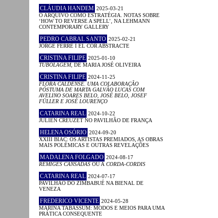
CLÁUDIA HANDEM
2025-03-21
O ARQUIVO COMO ESTRATÉGIA. NOTAS SOBRE
‘HOW TO REVERSE A SPELL’, NA LEHMANN
CONTEMPORARY GALLERY
PEDRO CABRAL SANTO
2025-02-21
JORGE FERRÉ I EL COR ABSTRACTE
CRISTINA FILIPE
2025-01-10
TUBOLAGEM
, DE MARIA JOSÉ OLIVEIRA
CRISTINA FILIPE
2024-11-25
FLORA CALDENSE. UMA COLABORAÇÃO
PÓSTUMA DE MARTA GALVÃO LUCAS COM
AVELINO SOARES BELO, JOSÉ BELO, JOSEF
FÜLLER E JOSÉ LOURENÇO
CATARINA REAL
2024-10-22
JULIEN CREUZET NO PAVILHÃO DE FRANÇA
HELENA OSÓRIO
2024-09-20
XXIII BIAC: OS ARTISTAS PREMIADOS, AS OBRAS
MAIS POLÉMICAS E OUTRAS REVELAÇÕES
MADALENA FOLGADO
2024-08-17
RÉMIGES CANSADAS
OU A
CORDA-CORDIS
CATARINA REAL
2024-07-17
PAVILHÃO DO ZIMBABUÉ NA BIENAL DE
VENEZA
FREDERICO VICENTE
2024-05-28
MARINA TABASSUM: MODOS E MEIOS PARA UMA
PRÁTICA CONSEQUENTE