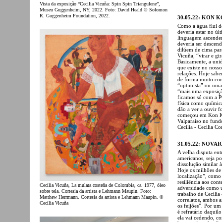
Vista da exposição “Cecilia Vicuña: Spin Spin Triangulene”,
Museu Guggenheim, NY, 2022. Foto: David Heald © Solomon
R. Guggenheim Foundation, 2022.
30.05.22: KON 
Como a água flui d
deveria estar no úl
linguagem ascenden
deveria ser descend
dilúem de cima par
Vicuña, “virar e gi
Basicamente, a uni
que existe no nosso 
relações. Hoje sab
de forma muito conc
“optimista” ou uma 
“mais uma exposiç
ficamos só com a P
física como química
dão a ver a ouvir f
começou em Kon Kon
Valparaíso no fund
Cecilia - Cecilia C
31.05.22: NOVA
A velha disputa entr
americanos, seja p
dissolução similar à
Hoje os milhões de
localização”, como 
resiliência aos co
Cecilia Vicuña, La mulata costeña de Colombia, ca. 1977, óleo
adversidade como u
sobre tela. Cortesia da artista e Lehmann Maupin. Foto:
trabalho de Cecil
Matthew Herrmann. Cortesia da artista e Lehmann Maupin. ©
correlatos, ambos a
Cecilia Vicuña
os feijões”. Por um
é refratário daquil
ela vai cedendo, c