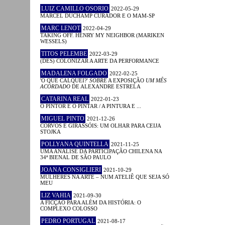
LUIZ CAMILLO OSORIO
2022-05-29
MARCEL DUCHAMP CURADOR E O MAM-SP
MARC LENOT
2022-04-29
TAKING OFF. HENRY MY NEIGHBOR (MARIKEN
WESSELS)
TITOS PELEMBE
2022-03-29
(DES) COLONIZAR A ARTE DA PERFORMANCE
MADALENA FOLGADO
2022-02-25
'O QUE CALQUEI?'
SOBRE
A EXPOSIÇÃO
UM MÊS
ACORDADO
DE ALEXANDRE ESTRELA
CATARINA REAL
2022-01-23
O PINTOR E O PINTAR / A PINTURA E ...
MIGUEL PINTO
2021-12-26
CORVOS E GIRASSÓIS: UM OLHAR PARA CEIJA
STOJKA
POLLYANA QUINTELLA
2021-11-25
UMA ANÁLISE DA PARTICIPAÇÃO CHILENA NA
34ª BIENAL DE SÃO PAULO
JOANA CONSIGLIERI
2021-10-29
MULHERES NA ARTE – NUM ATELIÊ QUE SEJA SÓ
MEU
LIZ VAHIA
2021-09-30
A FICÇÃO PARA ALÉM DA HISTÓRIA: O
COMPLEXO COLOSSO
PEDRO PORTUGAL
2021-08-17