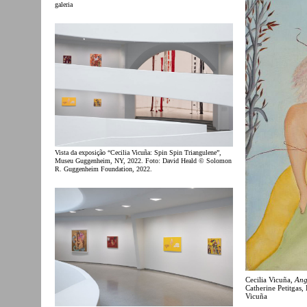
galeria
Vista da exposição “Cecilia Vicuña: Spin Spin Triangulene”,
Museu Guggenheim, NY, 2022. Foto: David Heald © Solomon
R. Guggenheim Foundation, 2022.
Cecilia Vicuña,
Ang
Catherine Petitgas,
Vicuña