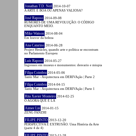
Jonathan T.D. Neil
2014-10-07
A ARTE É BOA OU APENAS VALIOSA?
José Raposo
2014-09-08
RUMORES DE UMA REVOLUÇÃO: O CÓDIGO
ENQUANTO MEIO.
Mike Watson
2014-08-04
Em louvor da beleza
Ana Catarino
2014-06-28
Project Herácles, quando arte e política se encontram
no Parlamento Europeu
Luís Raposo
2014-05-27
Ingressos em museus e monumentos: desvario e miopia
Filipa Coimbra
2014-05-06
Tanto Mar - Arquitectura em DERIVAção | Parte 2
Filipa Coimbra
2014-04-15
Tanto Mar - Arquitectura em DERIVAção | Parte 1
Rita Xavier Monteiro
2014-02-25
O AGORA QUE É LÁ
Aimee Lin
2014-01-15
ZENG FANZHI
FILIPE PINTO
2013-12-20
PERSPECTIVA E EXTRUSÃO. Uma História da Arte
(parte 4 de 4)
FILIPE PINTO
2013-11-28