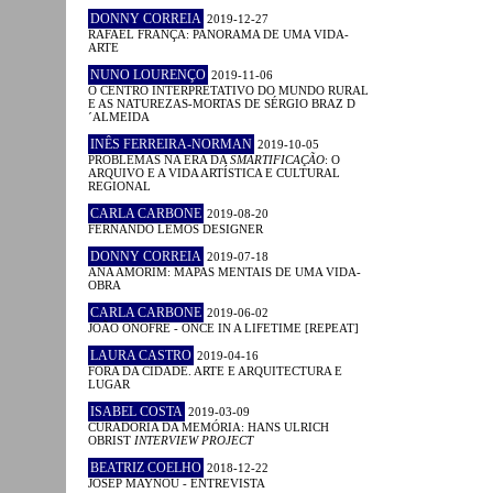
DONNY CORREIA
2019-12-27
RAFAEL FRANÇA: PANORAMA DE UMA VIDA-
ARTE
NUNO LOURENÇO
2019-11-06
O CENTRO INTERPRETATIVO DO MUNDO RURAL
E AS NATUREZAS-MORTAS DE SÉRGIO BRAZ D
´ALMEIDA
INÊS FERREIRA-NORMAN
2019-10-05
PROBLEMAS NA ERA DA
SMARTIFICAÇÃO
: O
ARQUIVO E A VIDA ARTÍSTICA E CULTURAL
REGIONAL
CARLA CARBONE
2019-08-20
FERNANDO LEMOS DESIGNER
DONNY CORREIA
2019-07-18
ANA AMORIM: MAPAS MENTAIS DE UMA VIDA-
OBRA
CARLA CARBONE
2019-06-02
JOÃO ONOFRE - ONCE IN A LIFETIME [REPEAT]
LAURA CASTRO
2019-04-16
FORA DA CIDADE. ARTE E ARQUITECTURA E
LUGAR
ISABEL COSTA
2019-03-09
CURADORIA DA MEMÓRIA: HANS ULRICH
OBRIST
INTERVIEW PROJECT
BEATRIZ COELHO
2018-12-22
JOSEP MAYNOU - ENTREVISTA