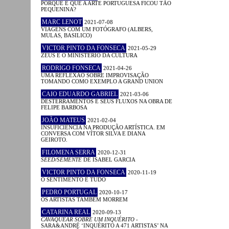
PORQUE É QUE A ARTE PORTUGUESA FICOU TÃO
PEQUENINA?
MARC LENOT
2021-07-08
VIAGENS COM UM FOTÓGRAFO (ALBERS,
MULAS, BASILICO)
VICTOR PINTO DA FONSECA
2021-05-29
ZEUS E O MINISTÉRIO DA CULTURA
RODRIGO FONSECA
2021-04-26
UMA REFLEXÃO SOBRE IMPROVISAÇÃO
TOMANDO COMO EXEMPLO A GRAND UNION
CAIO EDUARDO GABRIEL
2021-03-06
DESTERRAMENTOS E SEUS FLUXOS NA OBRA DE
FELIPE BARBOSA
JOÃO MATEUS
2021-02-04
INSUFICIÊNCIA NA PRODUÇÃO ARTÍSTICA. EM
CONVERSA COM VÍTOR SILVA E DIANA
GEIROTO.
FILOMENA SERRA
2020-12-31
SEED/SEMENTE
DE ISABEL GARCIA
VICTOR PINTO DA FONSECA
2020-11-19
O SENTIMENTO É TUDO
PEDRO PORTUGAL
2020-10-17
OS ARTISTAS TAMBÉM MORREM
CATARINA REAL
2020-09-13
CAVAQUEAR SOBRE UM INQUÉRITO
-
SARA&ANDRÉ ‘INQUÉRITO A 471 ARTISTAS’ NA