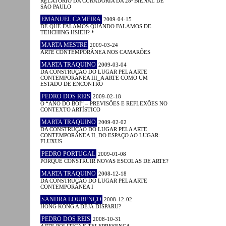
RELATÓRIO DA CURADORIA DA 28ª BIENAL DE
SÃO PAULO
EMANUEL CAMEIRA
2009-04-15
DE QUE FALAMOS QUANDO FALAMOS DE
TEHCHING HSIEH? *
MARTA MESTRE
2009-03-24
ARTE CONTEMPORÂNEA NOS CAMARÕES
MARTA TRAQUINO
2009-03-04
DA CONSTRUÇÃO DO LUGAR PELA ARTE
CONTEMPORÂNEA III_A ARTE COMO UM
ESTADO DE ENCONTRO
PEDRO DOS REIS
2009-02-18
O “ANO DO BOI” – PREVISÕES E REFLEXÕES NO
CONTEXTO ARTÍSTICO
MARTA TRAQUINO
2009-02-02
DA CONSTRUÇÃO DO LUGAR PELA ARTE
CONTEMPORÂNEA II_DO ESPAÇO AO LUGAR:
FLUXUS
PEDRO PORTUGAL
2009-01-08
PORQUÊ CONSTRUIR NOVAS ESCOLAS DE ARTE?
MARTA TRAQUINO
2008-12-18
DA CONSTRUÇÃO DO LUGAR PELA ARTE
CONTEMPORÂNEA I
SANDRA LOURENÇO
2008-12-02
HONG KONG A DÉJÀ DISPARU?
PEDRO DOS REIS
2008-10-31