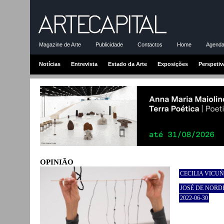
Magazine de Arte
Publicidade
Contactos
Home
Agenda-
Notícias
Entrevista
Estado da Arte
Exposições
Perspetiv
OPINIÃO
CECILIA VICUÑ
JOSÉ DE NOR
2022-06-30