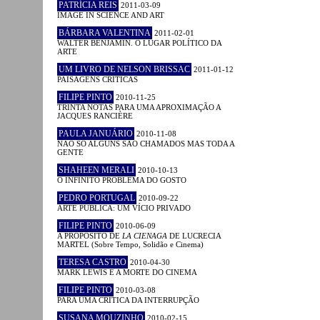
PATRÍCIA REIS
2011-03-09
IMAGE IN SCIENCE AND ART
BÁRBARA VALENTINA
2011-02-01
WALTER BENJAMIN. O LUGAR POLÍTICO DA
ARTE
UM LIVRO DE NELSON BRISSAC
2011-01-12
PAISAGENS CRÍTICAS
FILIPE PINTO
2010-11-25
TRINTA NOTAS PARA UMA APROXIMAÇÃO A
JACQUES RANCIÈRE
PAULA JANUÁRIO
2010-11-08
NÃO SÓ ALGUNS SÃO CHAMADOS MAS TODA A
GENTE
SHAHEEN MERALI
2010-10-13
O INFINITO PROBLEMA DO GOSTO
PEDRO PORTUGAL
2010-09-22
ARTE PÚBLICA: UM VÍCIO PRIVADO
FILIPE PINTO
2010-06-09
A PROPÓSITO DE
LA CIENAGA
DE LUCRECIA
MARTEL (Sobre Tempo, Solidão e Cinema)
TERESA CASTRO
2010-04-30
MARK LEWIS E A MORTE DO CINEMA
FILIPE PINTO
2010-03-08
PARA UMA CRÍTICA DA INTERRUPÇÃO
SUSANA MOUZINHO
2010-02-15