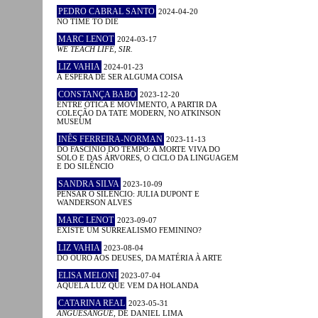
PEDRO CABRAL SANTO
2024-04-20
NO TIME TO DIE
MARC LENOT
2024-03-17
WE TEACH LIFE, SIR.
LIZ VAHIA
2024-01-23
À ESPERA DE SER ALGUMA COISA
CONSTANÇA BABO
2023-12-20
ENTRE ÓTICA E MOVIMENTO, A PARTIR DA
COLEÇÃO DA TATE MODERN, NO ATKINSON
MUSEUM
INÊS FERREIRA-NORMAN
2023-11-13
DO FASCÍNIO DO TEMPO: A MORTE VIVA DO
SOLO E DAS ÁRVORES, O CICLO DA LINGUAGEM
E DO SILÊNCIO
SANDRA SILVA
2023-10-09
PENSAR O SILÊNCIO: JULIA DUPONT E
WANDERSON ALVES
MARC LENOT
2023-09-07
EXISTE UM SURREALISMO FEMININO?
LIZ VAHIA
2023-08-04
DO OURO AOS DEUSES, DA MATÉRIA À ARTE
ELISA MELONI
2023-07-04
AQUELA LUZ QUE VEM DA HOLANDA
CATARINA REAL
2023-05-31
ANGUESÂNGUE
, DE DANIEL LIMA