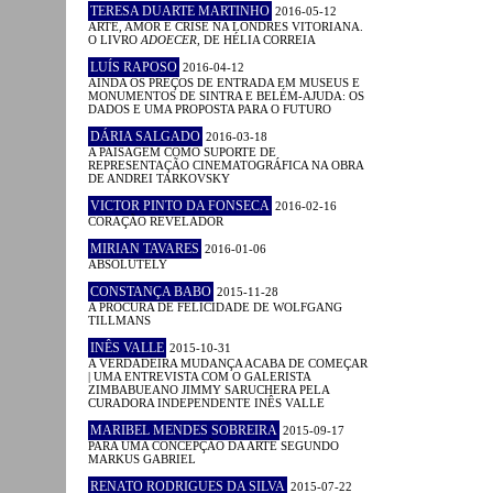
TERESA DUARTE MARTINHO
2016-05-12
ARTE, AMOR E CRISE NA LONDRES VITORIANA.
O LIVRO
ADOECER
, DE HÉLIA CORREIA
LUÍS RAPOSO
2016-04-12
AINDA OS PREÇOS DE ENTRADA EM MUSEUS E
MONUMENTOS DE SINTRA E BELÉM-AJUDA: OS
DADOS E UMA PROPOSTA PARA O FUTURO
DÁRIA SALGADO
2016-03-18
A PAISAGEM COMO SUPORTE DE
REPRESENTAÇÃO CINEMATOGRÁFICA NA OBRA
DE ANDREI TARKOVSKY
VICTOR PINTO DA FONSECA
2016-02-16
CORAÇÃO REVELADOR
MIRIAN TAVARES
2016-01-06
ABSOLUTELY
CONSTANÇA BABO
2015-11-28
A PROCURA DE FELICIDADE DE WOLFGANG
TILLMANS
INÊS VALLE
2015-10-31
A VERDADEIRA MUDANÇA ACABA DE COMEÇAR
| UMA ENTREVISTA COM O GALERISTA
ZIMBABUEANO JIMMY SARUCHERA PELA
CURADORA INDEPENDENTE INÊS VALLE
MARIBEL MENDES SOBREIRA
2015-09-17
PARA UMA CONCEPÇÃO DA ARTE SEGUNDO
MARKUS GABRIEL
RENATO RODRIGUES DA SILVA
2015-07-22