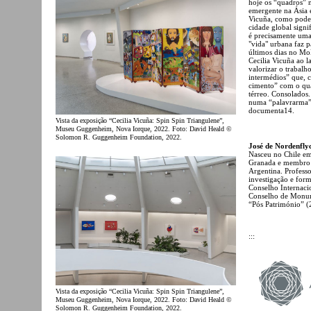
hoje os “quadros” 
emergente na Ásia e 
Vicuña, como pode
cidade global signi
é precisamente uma
"vida" urbana faz p
últimos dias no M
Cecilia Vicuña ao l
valorizar o trabalh
intermédios” que, c
cimento” com o qua
térreo. Consolados
numa “palavrarma”.
documenta14.
Vista da exposição “Cecilia Vicuña: Spin Spin Triangulene”,
Museu Guggenheim, Nova Iorque, 2022. Foto: David Heald ©
Solomon R. Guggenheim Foundation, 2022.
José de Nordenfly
Nasceu no Chile em
Granada e membro c
Argentina. Professo
investigação e for
Conselho Internaci
Conselho de Monume
“Pós Património” (
:::
Vista da exposição “Cecilia Vicuña: Spin Spin Triangulene”,
Museu Guggenheim, Nova Iorque, 2022. Foto: David Heald ©
Solomon R. Guggenheim Foundation, 2022.