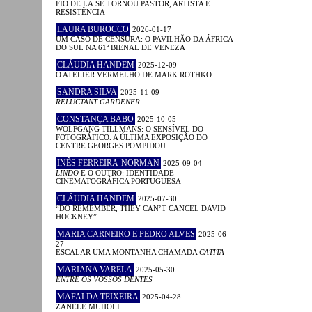
FIO DE LÃ SE TORNOU PASTOR, ARTISTA E
RESISTÊNCIA
LAURA BUROCCO
2026-01-17
UM CASO DE CENSURA: O PAVILHÃO DA ÁFRICA
DO SUL NA 61ª BIENAL DE VENEZA
CLÁUDIA HANDEM
2025-12-09
O ATELIER VERMELHO DE MARK ROTHKO
SANDRA SILVA
2025-11-09
RELUCTANT GARDENER
CONSTANÇA BABO
2025-10-05
WOLFGANG TILLMANS: O SENSÍVEL DO
FOTOGRÁFICO. A ÚLTIMA EXPOSIÇÃO DO
CENTRE GEORGES POMPIDOU
INÊS FERREIRA-NORMAN
2025-09-04
LINDO
E O OUTRO: IDENTIDADE
CINEMATOGRÁFICA PORTUGUESA
CLÁUDIA HANDEM
2025-07-30
“DO REMEMBER, THEY CAN’T CANCEL DAVID
HOCKNEY”
MARIA CARNEIRO E PEDRO ALVES
2025-06-
27
ESCALAR UMA MONTANHA CHAMADA
CATITA
MARIANA VARELA
2025-05-30
ENTRE OS VOSSOS DENTES
MAFALDA TEIXEIRA
2025-04-28
ZANELE MUHOLI