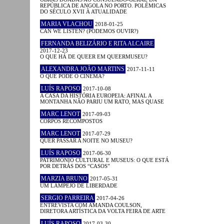
REPÚBLICA DE ANGOLA NO PORTO. POLÉMICAS
DO SÉCULO XVII À ATUALIDADE
MARIA VLACHOU
2018-01-25
CAN WE LISTEN? (PODEMOS OUVIR?)
FERNANDA BELIZÁRIO E RITA ALCAIRE
2017-12-23
O QUE HÁ DE QUEER EM QUEERMUSEU?
ALEXANDRA JOÃO MARTINS
2017-11-11
O QUE PODE O CINEMA?
LUÍS RAPOSO
2017-10-08
A CASA DA HISTÓRIA EUROPEIA: AFINAL A
MONTANHA NÃO PARIU UM RATO, MAS QUASE
MARC LENOT
2017-09-03
CORPOS RECOMPOSTOS
MARC LENOT
2017-07-29
QUER PASSAR A NOITE NO MUSEU?
LUÍS RAPOSO
2017-06-30
PATRIMÓNIO CULTURAL E MUSEUS: O QUE ESTÁ
POR DETRÁS DOS “CASOS”
MARZIA BRUNO
2017-05-31
UM LAMPEJO DE LIBERDADE
SERGIO PARREIRA
2017-04-26
ENTREVISTA COM AMANDA COULSON,
DIRETORA ARTÍSTICA DA VOLTA FEIRA DE ARTE
LUÍS RAPOSO
2017-03-30