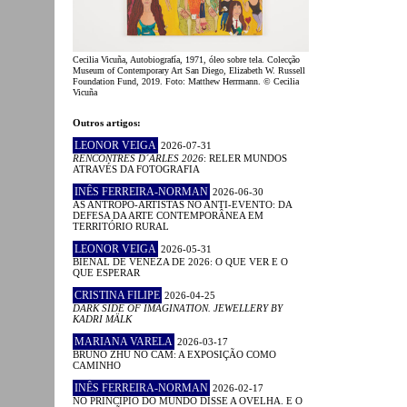
Cecilia Vicuña, Autobiografía, 1971, óleo sobre tela. Colecção
Museum of Contemporary Art San Diego, Elizabeth W. Russell
Foundation Fund, 2019. Foto: Matthew Herrmann. © Cecilia
Vicuña
Outros artigos:
LEONOR VEIGA
2026-07-31
RENCONTRES D´ARLES 2026
: RELER MUNDOS
ATRAVÉS DA FOTOGRAFIA
INÊS FERREIRA-NORMAN
2026-06-30
AS ANTROPO-ARTISTAS NO ANTI-EVENTO: DA
DEFESA DA ARTE CONTEMPORÂNEA EM
TERRITÓRIO RURAL
LEONOR VEIGA
2026-05-31
BIENAL DE VENEZA DE 2026: O QUE VER E O
QUE ESPERAR
CRISTINA FILIPE
2026-04-25
DARK SIDE OF IMAGINATION. JEWELLERY BY
KADRI MÄLK
MARIANA VARELA
2026-03-17
BRUNO ZHU NO CAM: A EXPOSIÇÃO COMO
CAMINHO
INÊS FERREIRA-NORMAN
2026-02-17
NO PRINCÍPIO DO MUNDO DISSE A OVELHA. E O