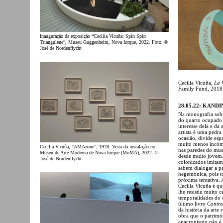
Inauguração da exposição “Cecilia Vicuña: Spin Spin
Triangulene”, Museu Guggenheim, Nova Iorque, 2022. Foto: ©
José de Nordenflycht
Cecilia Vicuña,
La 
Family Fund, 2018.
28.05.22: KAND
Na monografia sobr
do quarto ocupado 
interesse dela e da 
artista é uma pedra
ocasião, divide esp
muito menos incómo
Cecilia Vicuña, “AMAzone”, 1978. Vista da instalação no
nas paredes do mus
Museu de Arte Moderna de Nova Iorque (MoMA), 2022. ©
desde muito jovem.
José de Nordenflycht
colonizados imitam
sabem dialogar a pa
hegemónica, pois to
próxima tentativa. 
Cecilia Vicuña é q
lhe resistiu muito 
temporalidades do 
último livro
Contra
da história da arte
obra que o patrimó
anacronismo não é 