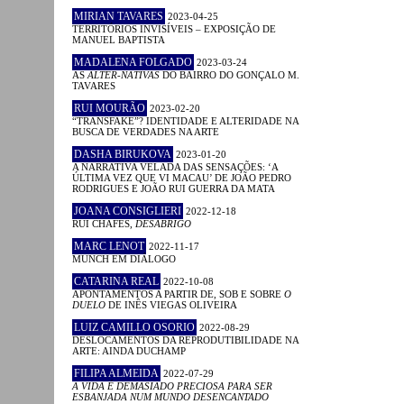
MIRIAN TAVARES
2023-04-25
TERRITÓRIOS INVISÍVEIS – EXPOSIÇÃO DE
MANUEL BAPTISTA
MADALENA FOLGADO
2023-03-24
AS
ALTER-NATIVAS
DO BAIRRO DO GONÇALO M.
TAVARES
RUI MOURÃO
2023-02-20
“TRANSFAKE”? IDENTIDADE E ALTERIDADE NA
BUSCA DE VERDADES NA ARTE
DASHA BIRUKOVA
2023-01-20
A NARRATIVA VELADA DAS SENSAÇÕES: ‘A
ÚLTIMA VEZ QUE VI MACAU’ DE JOÃO PEDRO
RODRIGUES E JOÃO RUI GUERRA DA MATA
JOANA CONSIGLIERI
2022-12-18
RUI CHAFES,
DESABRIGO
MARC LENOT
2022-11-17
MUNCH EM DIÁLOGO
CATARINA REAL
2022-10-08
APONTAMENTOS A PARTIR DE, SOB E SOBRE
O
DUELO
DE INÊS VIEGAS OLIVEIRA
LUIZ CAMILLO OSORIO
2022-08-29
DESLOCAMENTOS DA REPRODUTIBILIDADE NA
ARTE: AINDA DUCHAMP
FILIPA ALMEIDA
2022-07-29
A VIDA É DEMASIADO PRECIOSA PARA SER
ESBANJADA NUM MUNDO DESENCANTADO