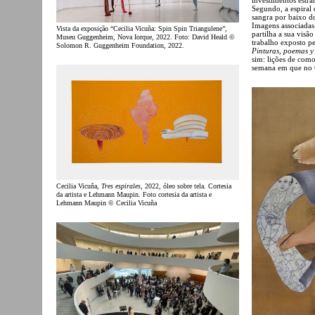
Segundo, a espira
sangra por baixo do
Imagens associadas
Vista da exposição “Cecilia Vicuña: Spin Spin Triangulene”,
partilha a sua visã
Museu Guggenheim, Nova Iorque, 2022. Foto: David Heald ©
trabalho exposto p
Solomon R. Guggenheim Foundation, 2022.
Pinturas, poemas y
sim: lições de com
semana em que no 
Cecilia Vicuña,
Tres espirales
, 2022, óleo sobre tela. Cortesia
da artista e Lehmann Maupin. Foto cortesia da artista e
Lehmann Maupin © Cecilia Vicuña