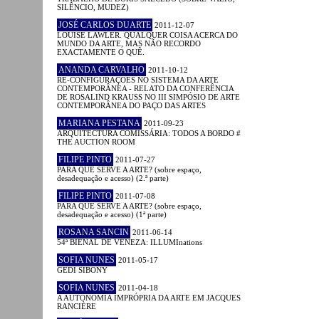
SILÊNCIO, MUDEZ)
JOSÉ CARLOS DUARTE
2011-12-07
LOUISE LAWLER. QUALQUER COISA ACERCA DO
MUNDO DA ARTE, MAS NÃO RECORDO
EXACTAMENTE O QUÊ.
ANANDA CARVALHO
2011-10-12
RE-CONFIGURAÇÕES NO SISTEMA DA ARTE
CONTEMPORÂNEA - RELATO DA CONFERÊNCIA
DE ROSALIND KRAUSS NO III SIMPÓSIO DE ARTE
CONTEMPORÂNEA DO PAÇO DAS ARTES
MARIANA PESTANA
2011-09-23
ARQUITECTURA COMISSÁRIA: TODOS A BORDO #
THE AUCTION ROOM
FILIPE PINTO
2011-07-27
PARA QUE SERVE A ARTE? (sobre espaço,
desadequação e acesso) (2.ª parte)
FILIPE PINTO
2011-07-08
PARA QUE SERVE A ARTE? (sobre espaço,
desadequação e acesso) (1ª parte)
ROSANA SANCIN
2011-06-14
54ª BIENAL DE VENEZA: ILLUMInations
SOFIA NUNES
2011-05-17
GEDI SIBONY
SOFIA NUNES
2011-04-18
A AUTONOMIA IMPRÓPRIA DA ARTE EM JACQUES
RANCIÈRE