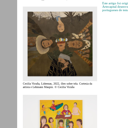
Este artigo foi ori
Artecapital desenv
portugueses de tem
Cecilia Vicuña, Liderezas, 2022, óleo sobre tela. Cortesia da
artista e Lehmann Maupin. © Cecilia Vicuña