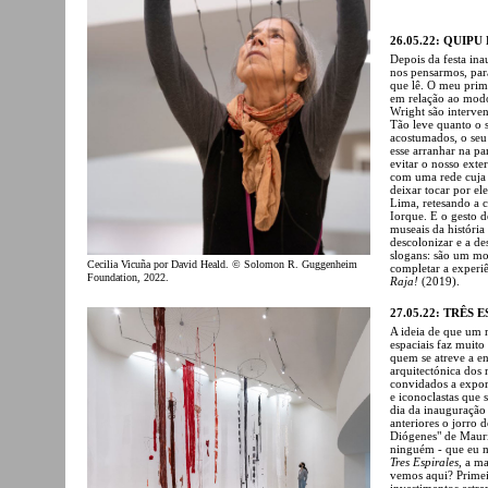
26.05.22: QUIP
Depois da festa in
nos pensarmos, par
que lê. O meu prim
em relação ao modo 
Wright são interven
Tão leve quanto o 
acostumados, o seu
esse arranhar na pa
evitar o nosso ext
com uma rede cuja
deixar tocar por el
Lima, retesando a 
Iorque. E o gesto 
museais ​​da histór
descolonizar e a de
slogans: são um mod
Cecilia Vicuña por David Heald. © Solomon R. Guggenheim
completar a experi
Foundation, 2022.
Raja!
(2019).
27.05.22: TRÊS 
A ideia de que um m
espaciais faz muito 
quem se atreve a en
arquitectónica dos 
convidados a expor 
e iconoclastas que 
dia da inauguraçã
anteriores o jorro
Diógenes" de Mauri
ninguém - que eu m
Tres Espirales
, a m
vemos aqui? Primeir
investimentos estr