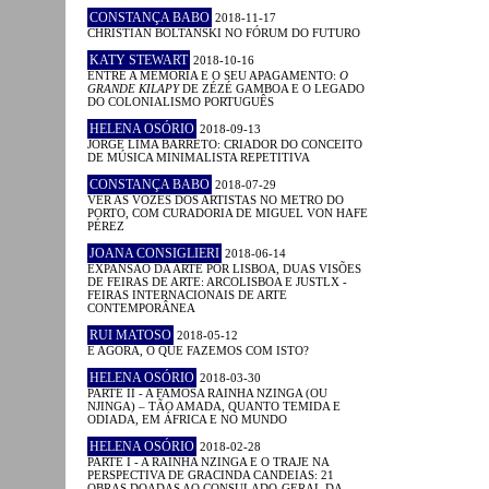
CONSTANÇA BABO
2018-11-17
CHRISTIAN BOLTANSKI NO FÓRUM DO FUTURO
KATY STEWART
2018-10-16
ENTRE A MEMÓRIA E O SEU APAGAMENTO:
O
GRANDE KILAPY
DE ZÉZÉ GAMBOA E O LEGADO
DO COLONIALISMO PORTUGUÊS
HELENA OSÓRIO
2018-09-13
JORGE LIMA BARRETO: CRIADOR DO CONCEITO
DE MÚSICA MINIMALISTA REPETITIVA
CONSTANÇA BABO
2018-07-29
VER AS VOZES DOS ARTISTAS NO METRO DO
PORTO, COM CURADORIA DE MIGUEL VON HAFE
PÉREZ
JOANA CONSIGLIERI
2018-06-14
EXPANSÃO DA ARTE POR LISBOA, DUAS VISÕES
DE FEIRAS DE ARTE: ARCOLISBOA E JUSTLX -
FEIRAS INTERNACIONAIS DE ARTE
CONTEMPORÂNEA
RUI MATOSO
2018-05-12
E AGORA, O QUE FAZEMOS COM ISTO?
HELENA OSÓRIO
2018-03-30
PARTE II - A FAMOSA RAINHA NZINGA (OU
NJINGA) – TÃO AMADA, QUANTO TEMIDA E
ODIADA, EM ÁFRICA E NO MUNDO
HELENA OSÓRIO
2018-02-28
PARTE I - A RAINHA NZINGA E O TRAJE NA
PERSPECTIVA DE GRACINDA CANDEIAS: 21
OBRAS DOADAS AO CONSULADO-GERAL DA