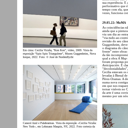
sua experiência. E
performativo que é
tempo com ela, que
vezes, funciona co
29.05.22: MoMA
As coincidências nã
ainda que a pintur
viu um dia ao entra
“via-tudo-ao-contr
revisão do seu câno
Guggenheim, deve-
o diagrama do câno
Em cima: Cecilia Vicuña, “Kon Kon”, video, 2009. Vista da
frente” entre obra
exposição “Spin Spin Triangulene”, Museu Guggenheim, Nova
da tão incompreen
Iorque, 2022. Foto: © José de Nordenflycht
qual a obra
A Map o
foram propostas po
Anticipación
. É cl
“decolonialidades”
Cecilia estavam os
levadas à Bienal d
Pérez-Oramas. A de
numa nova contigui
em que nos reapare
tornar visíveis no 
da arte é uma corr
mesmo por um nós.
Caracol Azul e Palabrarmas. Vista da exposição «Cecilia Vicuña:
New York», em Lehmann Maupin, NY, 2022. Foto cortesia da