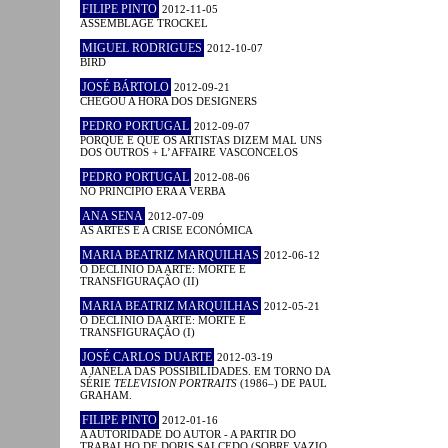
FILIPE PINTO
2012-11-05
ASSEMBLAGE TROCKEL
MIGUEL RODRIGUES
2012-10-07
BIRD
JOSÉ BÁRTOLO
2012-09-21
CHEGOU A HORA DOS DESIGNERS
PEDRO PORTUGAL
2012-09-07
PORQUE É QUE OS ARTISTAS DIZEM MAL UNS
DOS OUTROS + L’AFFAIRE VASCONCELOS
PEDRO PORTUGAL
2012-08-06
NO PRINCÍPIO ERA A VERBA
ANA SENA
2012-07-09
AS ARTES E A CRISE ECONÓMICA
MARIA BEATRIZ MARQUILHAS
2012-06-12
O DECLÍNIO DA ARTE: MORTE E
TRANSFIGURAÇÃO (II)
MARIA BEATRIZ MARQUILHAS
2012-05-21
O DECLÍNIO DA ARTE: MORTE E
TRANSFIGURAÇÃO (I)
JOSÉ CARLOS DUARTE
2012-03-19
A JANELA DAS POSSIBILIDADES. EM TORNO DA
SÉRIE
TELEVISION PORTRAITS
(1986–) DE PAUL
GRAHAM.
FILIPE PINTO
2012-01-16
A AUTORIDADE DO AUTOR - A PARTIR DO
TRABALHO DE DORIS SALCEDO (SOBRE VAZIO,