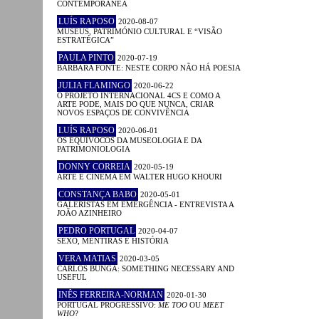
CONTEMPORÂNEA
LUÍS RAPOSO
2020-08-07
MUSEUS, PATRIMÓNIO CULTURAL E “VISÃO
ESTRATÉGICA”
PAULA PINTO
2020-07-19
BÁRBARA FONTE: NESTE CORPO NÃO HÁ POESIA
JULIA FLAMINGO
2020-06-22
O PROJETO INTERNACIONAL 4CS E COMO A
ARTE PODE, MAIS DO QUE NUNCA, CRIAR
NOVOS ESPAÇOS DE CONVIVÊNCIA
LUÍS RAPOSO
2020-06-01
OS EQUÍVOCOS DA MUSEOLOGIA E DA
PATRIMONIOLOGIA
DONNY CORREIA
2020-05-19
ARTE E CINEMA EM WALTER HUGO KHOURI
CONSTANÇA BABO
2020-05-01
GALERISTAS EM EMERGÊNCIA - ENTREVISTA A
JOÃO AZINHEIRO
PEDRO PORTUGAL
2020-04-07
SEXO, MENTIRAS E HISTÓRIA
VERA MATIAS
2020-03-05
CARLOS BUNGA: SOMETHING NECESSARY AND
USEFUL
INÊS FERREIRA-NORMAN
2020-01-30
PORTUGAL PROGRESSIVO:
ME TOO
OU
MEET
WHO
?