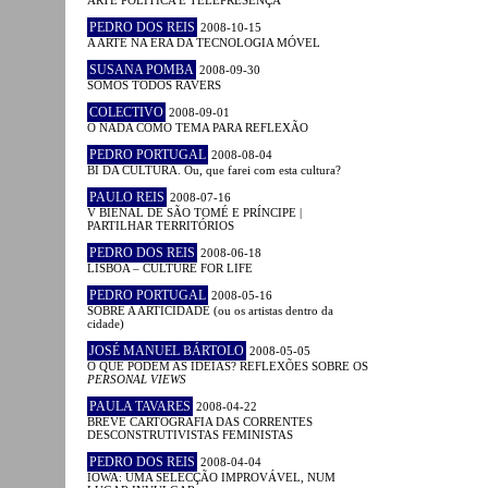
ARTE POLÍTICA E TELEPRESENÇA
PEDRO DOS REIS
2008-10-15
A ARTE NA ERA DA TECNOLOGIA MÓVEL
SUSANA POMBA
2008-09-30
SOMOS TODOS RAVERS
COLECTIVO
2008-09-01
O NADA COMO TEMA PARA REFLEXÃO
PEDRO PORTUGAL
2008-08-04
BI DA CULTURA. Ou, que farei com esta cultura?
PAULO REIS
2008-07-16
V BIENAL DE SÃO TOMÉ E PRÍNCIPE |
PARTILHAR TERRITÓRIOS
PEDRO DOS REIS
2008-06-18
LISBOA – CULTURE FOR LIFE
PEDRO PORTUGAL
2008-05-16
SOBRE A ARTICIDADE (ou os artistas dentro da
cidade)
JOSÉ MANUEL BÁRTOLO
2008-05-05
O QUE PODEM AS IDEIAS? REFLEXÕES SOBRE OS
PERSONAL VIEWS
PAULA TAVARES
2008-04-22
BREVE CARTOGRAFIA DAS CORRENTES
DESCONSTRUTIVISTAS FEMINISTAS
PEDRO DOS REIS
2008-04-04
IOWA: UMA SELECÇÃO IMPROVÁVEL, NUM