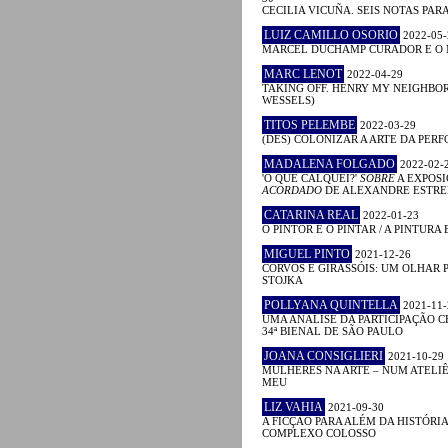
CECILIA VICUÑA. SEIS NOTAS PAR
LUIZ CAMILLO OSORIO
2022-05-
MARCEL DUCHAMP CURADOR E O
MARC LENOT
2022-04-29
TAKING OFF. HENRY MY NEIGHBO
WESSELS)
TITOS PELEMBE
2022-03-29
(DES) COLONIZAR A ARTE DA PER
MADALENA FOLGADO
2022-02-
'O QUE CALQUEI?'
SOBRE
A EXPOS
ACORDADO
DE ALEXANDRE ESTRE
CATARINA REAL
2022-01-23
O PINTOR E O PINTAR / A PINTURA E 
MIGUEL PINTO
2021-12-26
CORVOS E GIRASSÓIS: UM OLHAR P
STOJKA
POLLYANA QUINTELLA
2021-11-
UMA ANÁLISE DA PARTICIPAÇÃO C
34ª BIENAL DE SÃO PAULO
JOANA CONSIGLIERI
2021-10-29
MULHERES NA ARTE – NUM ATELIÊ
MEU
LIZ VAHIA
2021-09-30
A FICÇÃO PARA ALÉM DA HISTÓRIA
COMPLEXO COLOSSO