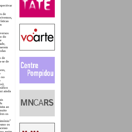
spectivar
es de
 vivemos,
ísticas
em
versos
no do
ue
ade,
 serem
Todas
o de
a-se de
res,
e
s no
e
os),
ráfico
ui ainda
ais
Os
sita ao
muito
res os
rimónio”
esmo os
acesso
rno assim