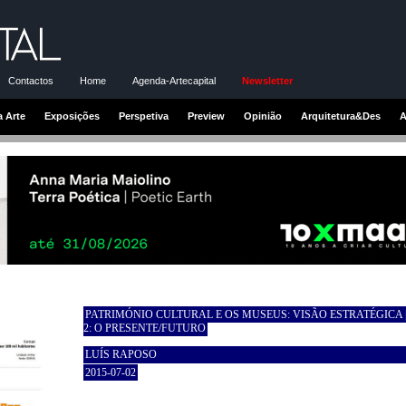
Contactos
Home
Agenda-Artecapital
Newsletter
a Arte
Exposições
Perspetiva
Preview
Opinião
Arquitetura&Des
A
PATRIMÓNIO CULTURAL E OS MUSEUS: VISÃO ESTRATÉGICA |
2: O PRESENTE/FUTURO
LUÍS RAPOSO
2015-07-02