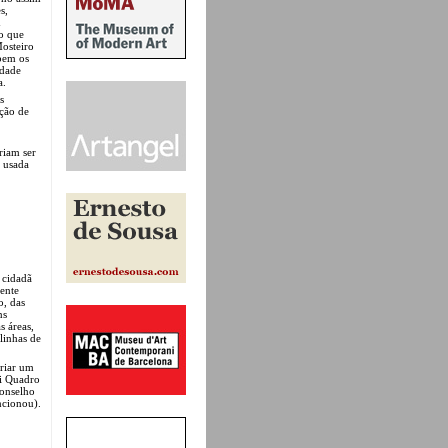
s,
m
o que
Mosteiro
bem os
idade
a.
s
ação de
riam ser
a usada
 cidadã
mente
o, das
ns
s áreas,
linhas de
criar um
ei Quadro
Conselho
ncionou).