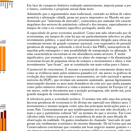
Em face do conspecto histórico realizado anteriormente, importa passar a per
o futuro, conforme o propósito inicial deste texto.
Admitindo que o argumentário mais tradicional, centrado na defesa de valor
memória e afirmação cidadã, possa ser pouco impressivo no Mundo em que
dominado por “interesses de mercado”, comecemos por assinalar três caracter
singulares dos sectores do património cultural e dos museus, especialmente 
tempos de crise e no contexto específico português, sendo eles:
A capacidade de gerar economia saudável.
Como tem sido observado por di
economistas, em tempos de crise há que ser particularmente selectivo no pla
investimento público, o qual deve ser prioritariamente dirigido para obras q
constituam terreno de grande consenso nacional, com expectativa de perenid
geradoras de emprego, sobretudo a nível local e das PMEs, insusceptíveis de
supridas pelo estrangeiro e sem possibilidade de transposição ou alienação. 
estas características encontram-se em abundância nestes sectores. É muito
significativo, por exemplo, o impacte no plano do emprego e da dinamizaçã
economias locais de pequenas obras de restauro e monumentos e sítios; e trat
investimentos “que ficam”, que se constituirão em mais-valias para o futuro.
O potencial de crescimento.
É enorme o potencial de crescimento destes secto
como se evidencia tanto pelos números passados (cf. em anexo os gráficos d
evolução dos visitantes em museus e monumentos, no todo nacional e apena
universo da DGPC, que revelam um aumento sustentado, apenas ligeirament
interrompido durante os anos mais dramáticos da crise por que ainda passam
como pelos números relativos a visita a museus no conjunto da Europa (cf. g
em anexo, onde se documenta que a posição portuguesa, não sendo má, poss
grande margem de crescimento relativo).
A relevância para a actividade turística.
O turismo tem sido uma das princip
âncoras geradoras de economia (e de divisas em especial) nos últimos anos. 
monumentos e museus surgem como uma das principais motivações para a vi
nosso País. Contrariamente ao que insidiosamente nos tem sido inculcado, é 
mais o que o património cultural “dá” ao turismo do que o inverso. Em Lond
cálculos estão feitos e possuem já a consistência de mais de uma década de
observação da realidade. Os gastos resultantes do chamado “mercado do pat
geram um rendimento económico de enorme dimensão. De tal forma que m
Conservadores concluíram que constitui um bom negócio manter gratuito o 
aos espaços permanentes dos principais museus públicos nacionais, pelo reto