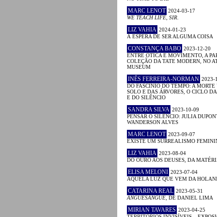
MARC LENOT
2024-03-17
WE TEACH LIFE, SIR.
LIZ VAHIA
2024-01-23
À ESPERA DE SER ALGUMA COISA
CONSTANÇA BABO
2023-12-20
ENTRE ÓTICA E MOVIMENTO, A PA
COLEÇÃO DA TATE MODERN, NO A
MUSEUM
INÊS FERREIRA-NORMAN
2023-
DO FASCÍNIO DO TEMPO: A MORTE
SOLO E DAS ÁRVORES, O CICLO D
E DO SILÊNCIO
SANDRA SILVA
2023-10-09
PENSAR O SILÊNCIO: JULIA DUPON
WANDERSON ALVES
MARC LENOT
2023-09-07
EXISTE UM SURREALISMO FEMINI
LIZ VAHIA
2023-08-04
DO OURO AOS DEUSES, DA MATÉRI
ELISA MELONI
2023-07-04
AQUELA LUZ QUE VEM DA HOLA
CATARINA REAL
2023-05-31
ANGUESÂNGUE
, DE DANIEL LIMA
MIRIAN TAVARES
2023-04-25
TERRITÓRIOS INVISÍVEIS – EXPOS