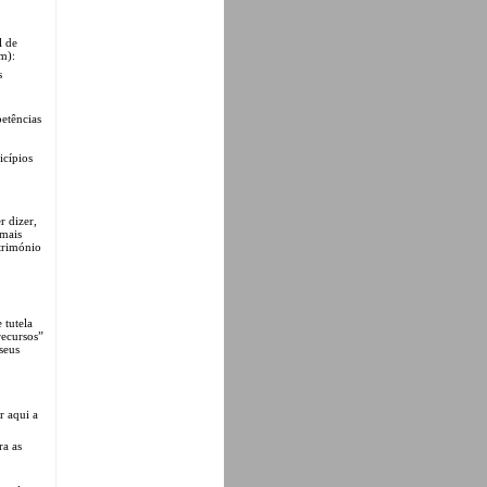
l de
ém):
s
petências
icípios
r dizer,
 mais
atrimónio
tutela
recursos”
seus
,
r aqui a
ra as