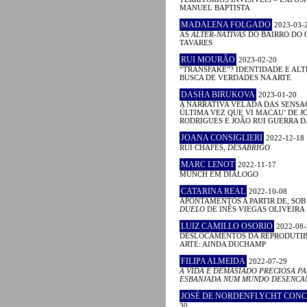
MANUEL BAPTISTA
MADALENA FOLGADO
2023-03-
AS
ALTER-NATIVAS
DO BAIRRO DO 
TAVARES
RUI MOURÃO
2023-02-20
“TRANSFAKE”? IDENTIDADE E AL
BUSCA DE VERDADES NA ARTE
DASHA BIRUKOVA
2023-01-20
A NARRATIVA VELADA DAS SENSAÇ
ÚLTIMA VEZ QUE VI MACAU’ DE J
RODRIGUES E JOÃO RUI GUERRA 
JOANA CONSIGLIERI
2022-12-18
RUI CHAFES,
DESABRIGO
MARC LENOT
2022-11-17
MUNCH EM DIÁLOGO
CATARINA REAL
2022-10-08
APONTAMENTOS A PARTIR DE, SOB
DUELO
DE INÊS VIEGAS OLIVEIRA
LUIZ CAMILLO OSORIO
2022-08-
DESLOCAMENTOS DA REPRODUTIB
ARTE: AINDA DUCHAMP
FILIPA ALMEIDA
2022-07-29
A VIDA É DEMASIADO PRECIOSA PA
ESBANJADA NUM MUNDO DESENCA
JOSÉ DE NORDENFLYCHT CON
30