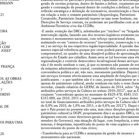
LEHMANN
gestão de receitas próprias, dentro de limites a definir, orçamento pr
gestão e contratação de pessoal dentro de condições a definir); as f
reflexão estratégica e definição de normativos, monitorização e fisca
-21
em relação a todo o restante património (Arqueologia, Património
Construído, Património Imaterial) manter-se-iam neste Instituto, em
Direcções de Serviço centrais, ou poderiam ser partilhadas com as á
Ambiente/Território e/ou das CCDRs;
EIRA
-E ainda: extinção das DRCs, substituídas por “núcleos” ou “brigada
intervenção rápida, fazendo uso dos recursos logísticos existentes na
museus e monumentos nacionais, com reforço operacional destes,
instituindo-os em “centros de recursos” (inventário, conservação e r
ÇÃO
etc.) ao serviço da sua respectiva região/especialidade. A questão d
S COM
merece especial referência porque por certo poderá parecer a menos
 JOSEF
compreensível, no quadro de uma desejável política de aproximaçã
serviços do Estado aos cidadãos. Assim seria se (a) houvesse uma efe
regionalização e controlo democrático local/regional desses serviços
não é de modo nenhum o caso, já que os mesmos não passam de ext
E FRANÇA
da máquina administrativa central, constituindo dela somente extens
conveniência política e até, não raro, meramente partidária. Depois (
tais serviços tivessem efectivamente uma amplitude de funções que 
OS, AS OBRAS
justificassem – o que também não é o caso, porque basicamente se
ELAÇÕES
apenas do património cultural, sendo residuais em tudo o resto (bast
recordar, citando relatório do GEPAC de Janeiro de 2014, sobre “A
17
atribuídos pelos serviços da Cultura no triénio 2010-2012”, que as
ORDIS
conjunto “concederam apoios no montante de €629.478, €645.153 
€315.089, em 2010, 2011 e 2012, respetivamente” e “o peso destes
no total de financiamentos atribuídos pelos serviços da Cultura não 
de 0,9% em 2010, de 1,0% em 2011, e de 0,6% em 2012”). Daqui r
AL DE
que o Pais possui no presente não uma, mas cinco direções-gerais d
património cultural (a DGPC propriamente dita e as quatro DRCs, cu
dirigentes vencem como directores-gerais e despacham directament
membro do Governo); esta situação dá lugar, com frequência, a ten
OS PARA UMA
internas, é despesistas, injustificada do ponto de vista orgânico e so
inconveniente do ponto de vista cívico;
-Transferência para as CCDRs e autarquias da gestão de museus e
-20
monumentos não nacionais.