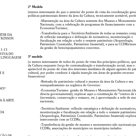
2º Modelo
(menos interessante do que o anterior do ponto de vista da coordenação gera
políticas patrimoniais dentro da área da Cultura; tecnicamente aceitável, por
-Manutenção na área da Cultura somente dos Museus e Monumento
Nacionais, com a celebração de programas de financiamento com a
Economia/Turismo;
-Transferência para o Território/Ambiente de todas as restantes com
RTIR DA
de reflexão estratégica e definição de normativos, monitorização e
TKINSON
fiscalização em relação a todo o restante património (Arqueologia,
Património Construído, Património Imaterial); e para as CCDRs/mun
da gestão de bens/equipamentos concretos.
11-13
 VIVA DO
3º modelo
A LINGUAGEM
(o menos interessante de todos do ponto de vista dos princípios políticos, que
da Cultura enquanto força de contratualização e transformação social, mas o
apetecível do ponto de vista dos interesses imediatos de alguns agentes do p
cultural, por poder conduzir à rápida inserção em áreas de grandes recursos
T E
financeiros):
-Retirada do património cultural e museus da área da Cultura e seu
reenquadramento na orgânica do Governo:
NO?
-Economia/Turismo: gestão de Museus e Monumentos Nacionais (de 
directa governamental); explorar aqui a constituição de “centros de 
(inventário, conservação e restauro, etc.) aproveitando a rede de mu
A À ARTE
nacionais;
-Território/Ambiente: reflexão estratégica e definição de normativos
NDA
monitorização e fiscalização em relação a todo o restante património
(Arqueologia, Património Construído, Património Imaterial) explora
interconexão com as CCDRs;
-Transferência da gestão de museus e monumentos não nacionais pa
CCDRs, associações de municípios ou municípios isolados
IÇÃO DE