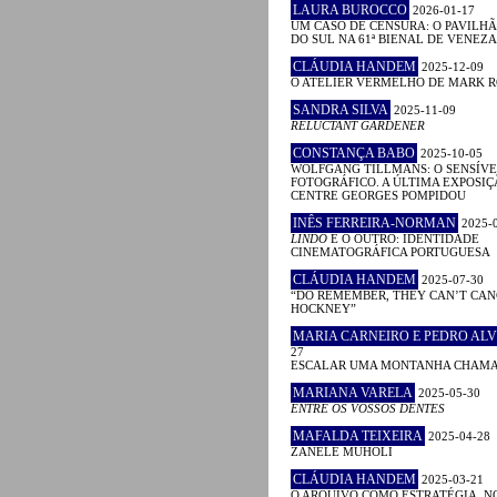
LAURA BUROCCO
2026-01-17
UM CASO DE CENSURA: O PAVILHÃ
DO SUL NA 61ª BIENAL DE VENEZA
CLÁUDIA HANDEM
2025-12-09
O ATELIER VERMELHO DE MARK 
SANDRA SILVA
2025-11-09
RELUCTANT GARDENER
CONSTANÇA BABO
2025-10-05
WOLFGANG TILLMANS: O SENSÍVE
FOTOGRÁFICO. A ÚLTIMA EXPOSIÇ
CENTRE GEORGES POMPIDOU
INÊS FERREIRA-NORMAN
2025-
LINDO
E O OUTRO: IDENTIDADE
CINEMATOGRÁFICA PORTUGUESA
CLÁUDIA HANDEM
2025-07-30
“DO REMEMBER, THEY CAN’T CAN
HOCKNEY”
MARIA CARNEIRO E PEDRO ALV
27
ESCALAR UMA MONTANHA CHAM
MARIANA VARELA
2025-05-30
ENTRE OS VOSSOS DENTES
MAFALDA TEIXEIRA
2025-04-28
ZANELE MUHOLI
CLÁUDIA HANDEM
2025-03-21
O ARQUIVO COMO ESTRATÉGIA. N