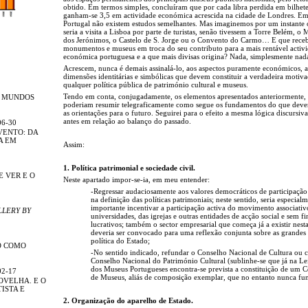
obtido. Em termos simples, concluíram que por cada libra perdida em bilhete
ganham-se 3,5 em actividade económica acrescida na cidade de Londres. E
Portugal não existem estudos semelhantes. Mas imaginemos por um instante 
seria a visita a Lisboa por parte de turistas, senão tivessem a Torre Belém, o 
dos Jerónimos, o Castelo de S. Jorge ou o Convento do Carmo… E que rece
monumentos e museus em troca do seu contributo para a mais rentável activ
económica portuguesa e a que mais divisas origina? Nada, simplesmente nad
Acrescem, nunca é demais assinalá-lo, aos aspectos puramente económicos, a
dimensões identitárias e simbólicas que devem constituir a verdadeira motiv
qualquer política pública de património cultural e museus.
Tendo em conta, conjugadamente, os elementos apresentados anteriormente,
R MUNDOS
poderiam resumir telegraficamente como segue os fundamentos do que deve
as orientações para o futuro. Seguirei para o efeito a mesma lógica discursiv
antes em relação ao balanço do passado.
06-30
VENTO: DA
A EM
Assim:
1. Política patrimonial e sociedade civil.
E VER E O
Neste apartado impor-se-ia, em meu entender:
-Regressar audaciosamente aos valores democráticos de participação
na definição das políticas patrimoniais; neste sentido, seria especial
importante incentivar a participação activa do movimento associativ
LLERY BY
universidades, das igrejas e outras entidades de acção social e sem fi
lucrativos; também o sector empresarial que começa já a existir nesta
deveria ser convocado para uma reflexão conjunta sobre as grandes 
política do Estado;
O COMO
-No sentido indicado, refundar o Conselho Nacional de Cultura ou 
Conselho Nacional do Património Cultural (sublinhe-se que já na L
dos Museus Portugueses encontra-se prevista a constituição de um 
02-17
de Museus, aliás de composição exemplar, que no entanto nunca fu
OVELHA. E O
ISTA E
2. Organização do aparelho de Estado.