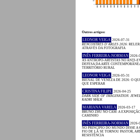
Outros artigos:
LEONOR VEIGA
2026-07-31
RENCONTRES D´ARLES 2026
: RELE
ATRAVÉS DA FOTOGRAFIA
INÊS FERREIRA-NORMAN
2026-
AS ANTROPO-ARTISTAS NO ANTI-E
DEFESA DA ARTE CONTEMPORÂNE
TERRITÓRIO RURAL
LEONOR VEIGA
2026-05-31
BIENAL DE VENEZA DE 2026: O QU
QUE ESPERAR
CRISTINA FILIPE
2026-04-25
DARK SIDE OF IMAGINATION. JEWE
KADRI MÄLK
MARIANA VARELA
2026-03-17
BRUNO ZHU NO CAM: A EXPOSIÇÃ
CAMINHO
INÊS FERREIRA-NORMAN
2026-
NO PRINCÍPIO DO MUNDO DISSE A 
FIO DE LÃ SE TORNOU PASTOR, ART
RESISTÊNCIA