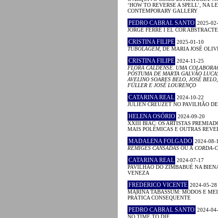
‘HOW TO REVERSE A SPELL’, NA 
CONTEMPORARY GALLERY
PEDRO CABRAL SANTO
2025-02
JORGE FERRÉ I EL COR ABSTRACTE
CRISTINA FILIPE
2025-01-10
TUBOLAGEM
, DE MARIA JOSÉ OLIV
CRISTINA FILIPE
2024-11-25
FLORA CALDENSE. UMA COLABORA
PÓSTUMA DE MARTA GALVÃO LUCA
AVELINO SOARES BELO, JOSÉ BELO,
FÜLLER E JOSÉ LOURENÇO
CATARINA REAL
2024-10-22
JULIEN CREUZET NO PAVILHÃO D
HELENA OSÓRIO
2024-09-20
XXIII BIAC: OS ARTISTAS PREMIAD
MAIS POLÉMICAS E OUTRAS REV
MADALENA FOLGADO
2024-08-
RÉMIGES CANSADAS
OU A
CORDA-C
CATARINA REAL
2024-07-17
PAVILHÃO DO ZIMBABUÉ NA BIEN
VENEZA
FREDERICO VICENTE
2024-05-28
MARINA TABASSUM: MODOS E MEI
PRÁTICA CONSEQUENTE
PEDRO CABRAL SANTO
2024-04
NO TIME TO DIE