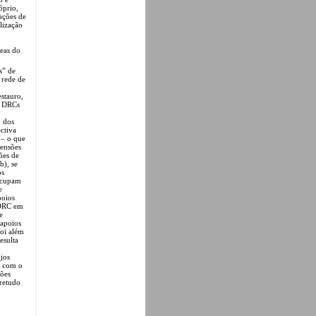
óprio,
unções de
lização
reas do
s” de
 rede de
estauro,
as DRCs
o dos
ctiva
 – o que
ensões
ões de
b), se
os
 ocupam
e
poios
 DRC em
e
 apoios
foi além
esulta
o
jos
e com o
sões
bretudo