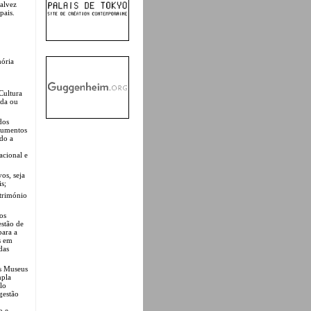
talvez
pais.
mória
Cultura
ada ou
dos
numentos
ndo a
acional e
os, seja
s;
atrimónio
os
estão de
para a
s em
das
os Museus
mpla
lo
gestão
o e