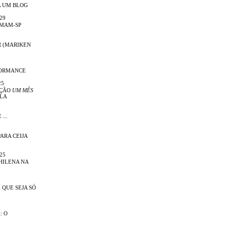
A UM BLOG
29
 MAM-SP
R (MARIKEN
FORMANCE
25
IÇÃO
UM MÊS
LA
...
ARA CEIJA
25
HILENA NA
 QUE SEJA SÓ
: O