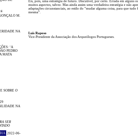
Eis, pois, uma estratégia de futuro. Discutível, por certo. Errada em alguns o
muitos aspectos, talvez. Mas ainda assim uma verdadeira estratégia e não ape
adaptações circunstanciais, ao estilo do “mudar alguma coisa, para que tudo 
24
mesma”.
GONÇALO M.
TERIDADE NA
Luís Raposo
Vice-Presidente da Associação dos Arqueólogos Portugueses.
ÕES: ‘A
OÃO PEDRO
DA MATA
 E SOBRE
O
29
ILIDADE NA
RA SER
NTADO
CHA
2022-06-