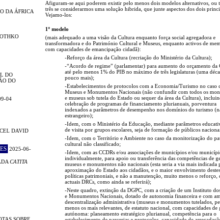
Afiguram-se aqui poderem existir pelo menos dois modelos alternativos, ou 
três se considerarmos uma solução hibrida, que junte aspectos dos dois princi
O DA ÁFRICA
Vejamo-los:
1º modelo
ROTHKO
(mais adequado a uma visão da Cultura enquanto força social agregadora e
transformadora e do Património Cultural e Museus, enquanto activos de me
com capacidades de emancipação cidadã):
-Reforço da área da Cultura (recriação do Ministério da Cultura);
-“Acordo de regime” (parlamentar) para aumento do orçamento da 
até pelo menos 1% do PIB no máximo de três legislaturas (uma déc
L DO
pouco mais);
ÃO DO
-Estabelecimentos de protocolos com a Economia/Turismo no caso 
Museus e Monumentos Nacionais (não confundir com todos os mo
e museus sob tutela do Estado ou sequer da área da Cultura), inclui
09-04
celebração de programas de financiamento plurianuais, porventura
indexados a parâmetros de desempenho nos domínios do turismo (n
estrangeiro);
-Idem, com o Ministério da Educação, mediante parâmetros educativ
de visita por grupos escolares, seja de formação de públicos nacionai
CEL DAVID
-Idem, com o Território e Ambiente no caso da monitorização do p
cultural não classificado;
ES
2025-06-
-Idem, com as CCDRs e/ou associações de municípios e/ou municípi
individualmente, para apoio ou transferência das competências de g
ADA
CATITA
museus e monumentos não nacionais (esta seria a via mais indicada 
aproximação do Estado aos cidadãos, e o maior envolvimento deste
políticas patrimoniais, e não a manutenção, muito menos o reforço, 
actuais DRCs, como ainda se referirá);
-Neste quadro, extinção da DGPC, com a criação de um Instituto d
e Monumentos Nacionais, dotado de autonomia financeira e com a
descentralização administrativa (museus e monumentos tutelados, pe
menos os mais relevantes, de estatuto nacional, com capacidades de 
autónoma: planeamento estratégico plurianual, competência para o
OTAS SOBRE
estabelecimento de parcerias e protocolos, capacidade de arrecadaçã