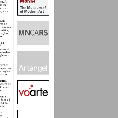
ico. A
a lei,
iras de
s, e os
 num
ras de
ão através
gmática,
itações,
ros
s da
 À
ensível,
sentativo
 géneros
stético –
iação das
a lógica
nto um
cífica,
 porém de
liberta-
a.
oxima
ética e à
ncia da
dade
nt
cto