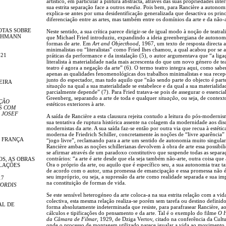
artístico, em particular a pintura abstracta, através das suas propriedades inte
sua estrita separação face a outros
media
. Pois bem, para Rancière a autonomi
explica-se antes por uma desidentificação generalizada que desactiva os prin
diferenciação entre as artes, mas também entre os domínios da arte e da não-a
OTAS SOBRE
Neste sentido, a sua crítica parece dirigir-se de igual modo à noção de teatral
LEHMANN
que Michael Fried introduziu, expandindo a ideia greenbergiana de autonom
formas de arte. Em
Art and Objecthood
, 1967, um texto de resposta directa 
minimalistas ou “literalistas” como Fried lhes chamou, a qual acabou por se a
-21
práticas da performance e da instalação (5), o autor argumentava que “a liga
literalista à materialidade nada mais acrescenta do que um novo género de tea
teatro é agora a negação da arte” (6). O termo teatro integra aqui, como sab
apenas as qualidades fenomenológicas dos trabalhos minimalistas e sua rece
junto do espectador, mas tudo aquilo que “não sendo parte do objecto é part
EIRA
situação
na qual a sua materialidade se estabelece e da qual a sua materialida
parcialmente depende” (7). Para Fried tratava-se pois de assegurar o essenci
Greenberg, separando a arte de toda e qualquer
situação
, ou seja, de context
ÇÃO
estéticos exteriores à arte.
S COM
 JOSEF
A saída de Rancière a esta clausura rejeita contudo a leitura do pós-modernis
sua tentativa de ruptura histórica assente na colagem da modernidade aos dis
modernistas da arte. A sua saída faz-se então por outra via que recua à estétic
moderna de Friedrich Schiller, concretamente às noções de “livre aparência”
E FRANÇA
“jogo livre”, reclamando para a arte um sentido de autonomia muito singular
Rancière ambas as noções schillerianas devolvem à obra de arte essa possibil
se afirmar através de um paradoxo constitutivo que suspende todas as separa
contrários: “a arte é arte desde que ela seja também não-arte, outra coisa que 
OS, AS OBRAS
Ora o próprio da arte, ou aquilo que é específico seu, a sua autonomia traz 
ELAÇÕES
de acordo com o autor, uma promessa de emancipação e essa promessa não é
seu impróprio, ou seja, a supressão da arte como realidade separada e sua im
17
na constituição de formas de vida.
ORDIS
Se este sensível heterogéneo da arte coloca-a na sua estrita relação com a vid
colectiva, esta mesma relação realiza-se porém sem tarefa ou destino definido
AL DE
forma absolutamente indeterminada que resiste, para parafrasear Rancière, a
cálculos e tipificações do pensamento e da arte. Tal é o exemplo do filme
O 
da Câmara de Filmar
, 1929, de Dziga Vertov, citado na conferência da Cultu
onde o processo de montagem utilizado parece igualar a vida ao movimento