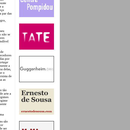
ouste
e a
rço
a par das
gro,
 seu
m não se
ores
ndível
 de
hecedores
das por
artage
amente a
ma delas,
ue o
rnista de
a as
o tão
de arte a
regimes
regime
mente
uma
ns são
por
de ser