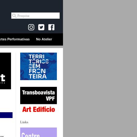
rtes Performativas
No Atelier
Links
mas