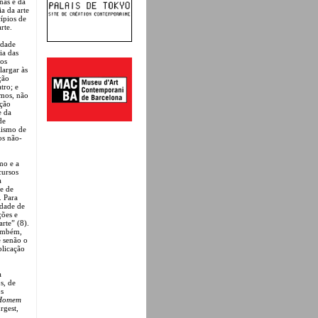
rnas e da
a da arte
cípios de
rte.
idade
ia das
aos
largar às
ção
tro; e
emos, não
pção
e da
de
alismo de
os não-
mo e a
cursos
a
 e de
. Para
idade de
ções e
arte” (8).
também,
 senão o
plicação
a
s, de
os
Homem
rgest,