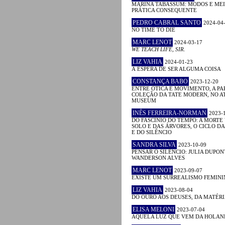
MARINA TABASSUM: MODOS E MEI
PRÁTICA CONSEQUENTE
PEDRO CABRAL SANTO
2024-04
NO TIME TO DIE
MARC LENOT
2024-03-17
WE TEACH LIFE, SIR.
LIZ VAHIA
2024-01-23
À ESPERA DE SER ALGUMA COISA
CONSTANÇA BABO
2023-12-20
ENTRE ÓTICA E MOVIMENTO, A PA
COLEÇÃO DA TATE MODERN, NO A
MUSEUM
INÊS FERREIRA-NORMAN
2023-
DO FASCÍNIO DO TEMPO: A MORTE
SOLO E DAS ÁRVORES, O CICLO D
E DO SILÊNCIO
SANDRA SILVA
2023-10-09
PENSAR O SILÊNCIO: JULIA DUPON
WANDERSON ALVES
MARC LENOT
2023-09-07
EXISTE UM SURREALISMO FEMINI
LIZ VAHIA
2023-08-04
DO OURO AOS DEUSES, DA MATÉRI
ELISA MELONI
2023-07-04
AQUELA LUZ QUE VEM DA HOLA