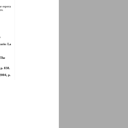
e espera
os.
e
Paris: La
 The
 p. 838.
 2004, p.