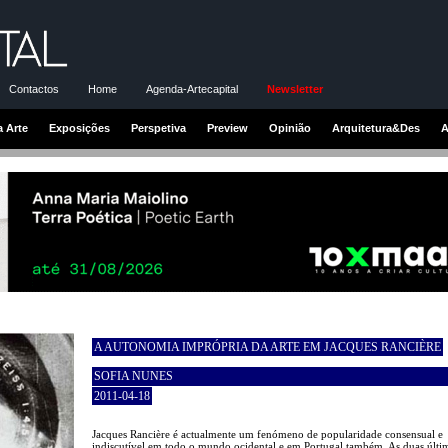
Contactos
Home
Agenda-Artecapital
Newsletter
a Arte
Exposições
Perspetiva
Preview
Opinião
Arquitetura&Des
A
A AUTONOMIA IMPRÓPRIA DA ARTE EM JACQUES RANCIÈRE
SOFIA NUNES
2011-04-18
Jacques Rancière é actualmente um fenómeno de popularidade consensual e
indiscutível em todo o mundo ocidental e em Portugal também. As duas últi