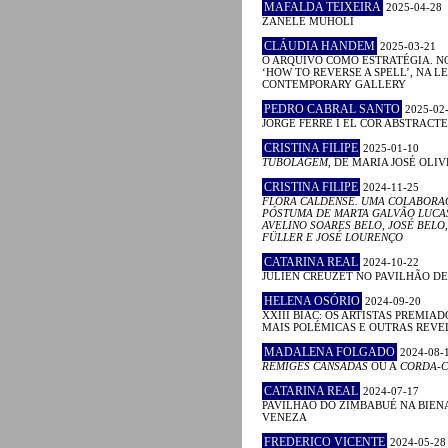
MAFALDA TEIXEIRA
2025-04-28
ZANELE MUHOLI
CLÁUDIA HANDEM
2025-03-21
O ARQUIVO COMO ESTRATÉGIA. N
‘HOW TO REVERSE A SPELL’, NA 
CONTEMPORARY GALLERY
PEDRO CABRAL SANTO
2025-02
JORGE FERRÉ I EL COR ABSTRACTE
CRISTINA FILIPE
2025-01-10
TUBOLAGEM
, DE MARIA JOSÉ OLIV
CRISTINA FILIPE
2024-11-25
FLORA CALDENSE. UMA COLABORA
PÓSTUMA DE MARTA GALVÃO LUCA
AVELINO SOARES BELO, JOSÉ BELO,
FÜLLER E JOSÉ LOURENÇO
CATARINA REAL
2024-10-22
JULIEN CREUZET NO PAVILHÃO D
HELENA OSÓRIO
2024-09-20
XXIII BIAC: OS ARTISTAS PREMIAD
MAIS POLÉMICAS E OUTRAS REV
MADALENA FOLGADO
2024-08-
RÉMIGES CANSADAS
OU A
CORDA-C
CATARINA REAL
2024-07-17
PAVILHÃO DO ZIMBABUÉ NA BIEN
VENEZA
FREDERICO VICENTE
2024-05-28