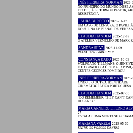
INÊS FERREIRA-NORMAN
2026-
NO PRINCÍPIO DO MUNDO DISSE A 
FIO DE LÃ SE TORNOU PASTOR, ART
RESISTÊNCIA
LAURA BUROCCO
2026-01-17
UM CASO DE CENSURA: O PAVILHÃ
DO SUL NA 61ª BIENAL DE VENEZA
CLÁUDIA HANDEM
2025-12-09
O ATELIER VERMELHO DE MARK 
SANDRA SILVA
2025-11-09
RELUCTANT GARDENER
CONSTANÇA BABO
2025-10-05
WOLFGANG TILLMANS: O SENSÍVE
FOTOGRÁFICO. A ÚLTIMA EXPOSIÇ
CENTRE GEORGES POMPIDOU
INÊS FERREIRA-NORMAN
2025-
LINDO
E O OUTRO: IDENTIDADE
CINEMATOGRÁFICA PORTUGUESA
CLÁUDIA HANDEM
2025-07-30
“DO REMEMBER, THEY CAN’T CAN
HOCKNEY”
MARIA CARNEIRO E PEDRO ALV
27
ESCALAR UMA MONTANHA CHAM
MARIANA VARELA
2025-05-30
ENTRE OS VOSSOS DENTES