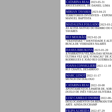
CATARINA REAL
2023-05-31
ANGUESÂNGUE
, DE DANIEL LIMA
MIRIAN TAVARES
2023-04-25
TERRITÓRIOS INVISÍVEIS – EXPOS
MANUEL BAPTISTA
MADALENA FOLGADO
2023-03-
AS
ALTER-NATIVAS
DO BAIRRO DO 
TAVARES
RUI MOURÃO
2023-02-20
“TRANSFAKE”? IDENTIDADE E AL
BUSCA DE VERDADES NA ARTE
DASHA BIRUKOVA
2023-01-20
A NARRATIVA VELADA DAS SENSAÇ
ÚLTIMA VEZ QUE VI MACAU’ DE J
RODRIGUES E JOÃO RUI GUERRA 
JOANA CONSIGLIERI
2022-12-18
RUI CHAFES,
DESABRIGO
MARC LENOT
2022-11-17
MUNCH EM DIÁLOGO
CATARINA REAL
2022-10-08
APONTAMENTOS A PARTIR DE, SOB
DUELO
DE INÊS VIEGAS OLIVEIRA
LUIZ CAMILLO OSORIO
2022-08-
DESLOCAMENTOS DA REPRODUTIB
ARTE: AINDA DUCHAMP
FILIPA ALMEIDA
2022-07-29