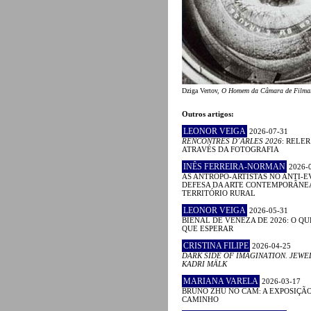
Dziga Vertov,
O Homem da Câmara de Filma
Outros artigos:
LEONOR VEIGA
2026-07-31
RENCONTRES D´ARLES 2026
: RELE
ATRAVÉS DA FOTOGRAFIA
INÊS FERREIRA-NORMAN
2026-
AS ANTROPO-ARTISTAS NO ANTI-E
DEFESA DA ARTE CONTEMPORÂNE
TERRITÓRIO RURAL
LEONOR VEIGA
2026-05-31
BIENAL DE VENEZA DE 2026: O QU
QUE ESPERAR
CRISTINA FILIPE
2026-04-25
DARK SIDE OF IMAGINATION. JEWE
KADRI MÄLK
MARIANA VARELA
2026-03-17
BRUNO ZHU NO CAM: A EXPOSIÇÃ
CAMINHO