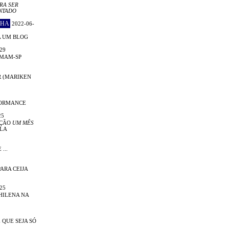
RA SER
NTADO
CHA
2022-06-
A UM BLOG
29
 MAM-SP
R (MARIKEN
FORMANCE
25
IÇÃO
UM MÊS
LA
...
ARA CEIJA
25
HILENA NA
 QUE SEJA SÓ