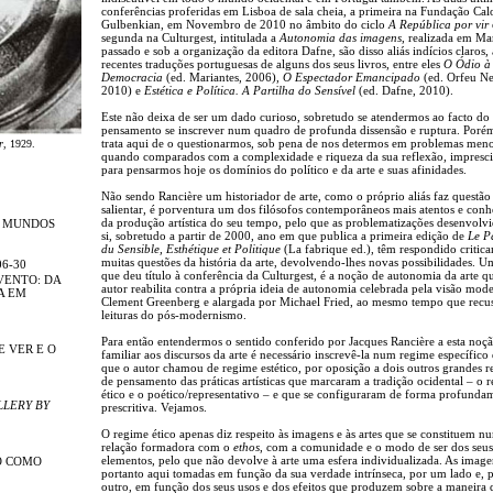
conferências proferidas em Lisboa de sala cheia, a primeira na Fundação Cal
Gulbenkian, em Novembro de 2010 no âmbito do ciclo
A República por vir
segunda na Culturgest, intitulada a
Autonomia das imagens
, realizada em Ma
passado e sob a organização da editora Dafne, são disso aliás indícios claros, 
recentes traduções portuguesas de alguns dos seus livros, entre eles
O Ódio à
Democracia
(ed. Mariantes, 2006),
O Espectador Emancipado
(ed. Orfeu Ne
2010) e
Estética e Política. A Partilha do Sensível
(ed. Dafne, 2010).
Este não deixa de ser um dado curioso, sobretudo se atendermos ao facto do
pensamento se inscrever num quadro de profunda dissensão e ruptura. Poré
trata aqui de o questionarmos, sob pena de nos determos em problemas men
r
, 1929.
quando comparados com a complexidade e riqueza da sua reflexão, impresci
para pensarmos hoje os domínios do político e da arte e suas afinidades.
Não sendo Rancière um historiador de arte, como o próprio aliás faz questão
salientar, é porventura um dos filósofos contemporâneos mais atentos e con
da produção artística do seu tempo, pelo que as problematizações desenvolvi
R MUNDOS
si, sobretudo a partir de 2000, ano em que publica a primeira edição de
Le P
du Sensible, Esthétique et Politique
(La fabrique ed.), têm respondido critic
muitas questões da história da arte, devolvendo-lhes novas possibilidades. U
06-30
que deu título à conferência da Culturgest, é a noção de autonomia da arte q
VENTO: DA
autor reabilita contra a própria ideia de autonomia celebrada pela visão mode
A EM
Clement Greenberg e alargada por Michael Fried, ao mesmo tempo que recus
leituras do pós-modernismo.
Para então entendermos o sentido conferido por Jacques Rancière a esta noçã
E VER E O
familiar aos discursos da arte é necessário inscrevê-la num regime específico 
que o autor chamou de regime estético, por oposição a dois outros grandes 
de pensamento das práticas artísticas que marcaram a tradição ocidental – o 
ético e o poético/representativo – e que se configuraram de forma profunda
LLERY BY
prescritiva. Vejamos.
O regime ético apenas diz respeito às imagens e às artes que se constituem n
relação formadora com o
ethos
, com a comunidade e o modo de ser dos seus
elementos, pelo que não devolve à arte uma esfera individualizada. As image
O COMO
portanto aqui tomadas em função da sua verdade intrínseca, por um lado e, 
outro, em função dos seus usos e dos efeitos que produzem sobre a maneira 