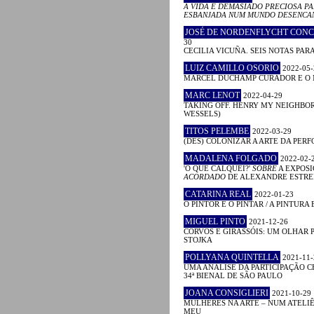
A VIDA É DEMASIADO PRECIOSA PA
ESBANJADA NUM MUNDO DESENCA
JOSÉ DE NORDENFLYCHT CON
30
CECILIA VICUÑA. SEIS NOTAS PAR
LUIZ CAMILLO OSORIO
2022-05-
MARCEL DUCHAMP CURADOR E O
MARC LENOT
2022-04-29
TAKING OFF. HENRY MY NEIGHBO
WESSELS)
TITOS PELEMBE
2022-03-29
(DES) COLONIZAR A ARTE DA PER
MADALENA FOLGADO
2022-02-
'O QUE CALQUEI?'
SOBRE
A EXPOS
ACORDADO
DE ALEXANDRE ESTRE
CATARINA REAL
2022-01-23
O PINTOR E O PINTAR / A PINTURA E 
MIGUEL PINTO
2021-12-26
CORVOS E GIRASSÓIS: UM OLHAR P
STOJKA
POLLYANA QUINTELLA
2021-11-
UMA ANÁLISE DA PARTICIPAÇÃO C
34ª BIENAL DE SÃO PAULO
JOANA CONSIGLIERI
2021-10-29
MULHERES NA ARTE – NUM ATELIÊ
MEU