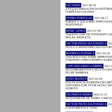
LIZ VAHIA
2021-09-30
A FICÇÃO PARA ALÉM DA HISTÓRIA
COMPLEXO COLOSSO
PEDRO PORTUGAL
2021-08-17
PORQUE É QUE A ARTE PORTUGUES
PEQUENINA?
MARC LENOT
2021-07-08
VIAGENS COM UM FOTÓGRAFO (AL
MULAS, BASILICO)
VICTOR PINTO DA FONSECA
202
ZEUS E O MINISTÉRIO DA CULTUR
RODRIGO FONSECA
2021-04-26
UMA REFLEXÃO SOBRE IMPROVIS
TOMANDO COMO EXEMPLO A GRA
CAIO EDUARDO GABRIEL
2021-
DESTERRAMENTOS E SEUS FLUXOS
FELIPE BARBOSA
JOÃO MATEUS
2021-02-04
INSUFICIÊNCIA NA PRODUÇÃO ART
CONVERSA COM VÍTOR SILVA E DI
GEIROTO.
FILOMENA SERRA
2020-12-31
SEED/SEMENTE
DE ISABEL GARCIA
VICTOR PINTO DA FONSECA
202
O SENTIMENTO É TUDO