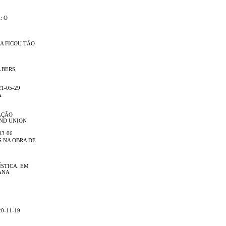
: O
A FICOU TÃO
BERS,
1-05-29
A
AÇÃO
ND UNION
03-06
 NA OBRA DE
ÍSTICA. EM
ANA
0-11-19