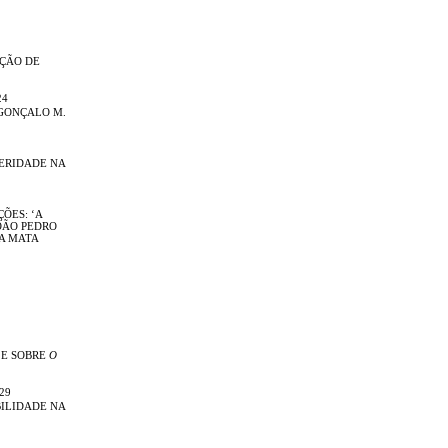
IÇÃO DE
24
GONÇALO M.
TERIDADE NA
ÕES: ‘A
OÃO PEDRO
DA MATA
 E SOBRE
O
29
ILIDADE NA