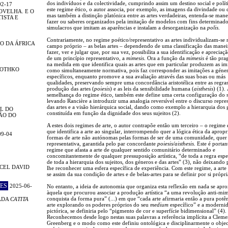
dos indivíduos e da colectividade, cumprindo assim um destino social e polít
02-17
este regime ético, o autor associa, por exemplo, as imagens da divindade ou d
OVELHA. E O
mas também a distinção platónica entre as artes verdadeiras, entenda-se mane
ISTA E
fazer ou saberes organizados pela imitação de modelos com fins determinado
simulacros que imitam as aparências e instalam a desorganização na
polis
.
Contrariamente, no regime poético/representativo as artes individualizam-se
O DA ÁFRICA
campo próprio – as belas artes – dependendo de uma classificação das manei
fazer, ver e julgar que, por sua vez, possibilita a sua identificação e apreciaç
de um princípio representativo, a
mimesis
. Ora a função da
mimesis
é tão pra
na medida em que identifica quais as artes que em particular produzem as im
ROTHKO
como simultaneamente normativa, pois faz corresponder as imitações a géne
específicos, enquanto promove a sua avaliação através das suas boas ou más
qualidades, preservando sempre uma concordância aristotélica entre as regra
produção das artes (
poiesis
) e as leis da sensibilidade humana (
aisthesis
) (1).
semelhança do regime ético, também este define uma certa configuração do s
levando Rancière a introduzir uma analogia reversível entre o discurso repre
das artes e a visão hierárquica social, dando como exemplo a hierarquia dos
L DO
constituída em função da dignidade dos seus sujeitos (2).
ÃO DO
A estes dois regimes de arte, o autor contrapõe então um terceiro – o regime e
que identifica a arte ao singular, interrompendo quer a lógica ética da apropr
09-04
formas de arte não autónomas pelas formas de ser de uma comunidade, quer 
representativa, garantida pelo par concordante
poiesis/aisthesis
. Este é porta
regime que afasta a arte de qualquer sentido comunitário determinado e
concomitantemente de qualquer pressuposição artística, “de toda a regra espe
de toda a hierarquia dos sujeitos, dos géneros e das artes” (3), não deixando
CEL DAVID
lhe reconhecer uma esfera específica de experiência. Com este regime, a arte 
se assim da sua condição de artes e de belas-artes para se definir por si própri
ES
2025-06-
No entanto, a ideia de autonomia que organiza esta reflexão em nada se apr
àquela que procurou associar a produção artística “a uma revolução anti-mim
conquista da forma pura” (...) em que “cada arte afirmaria então a pura potê
ADA
CATITA
arte explorando os poderes próprios do seu
medium
específico” e a moderni
pictórica, se definiria pelo “pigmento de cor e superfície bidimensional” (4).
Reconhecemos desde logo nestas suas palavras a referência implícita a Cleme
Greenberg e o modo como este definiu ontológica e disciplinarmente o obje