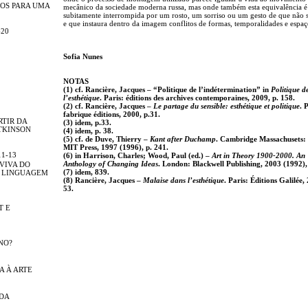
OS PARA UMA
mecânico da sociedade moderna russa, mas onde também esta equivalência é
subitamente interrompida por um rosto, um sorriso ou um gesto de que não s
e que instaura dentro da imagem conflitos de formas, temporalidades e espaç
-20
Sofia Nunes
NOTAS
(1)
cf. Rancière, Jacques – “Politique de l’indétermination” in
Politique d
l’esthétique
. Paris: éditions des archives contemporaines, 2009, p. 158.
(2)
cf. Rancière, Jacques –
Le partage du sensible: esthétique et politique
. 
fabrique éditions, 2000, p.31.
RTIR DA
(3)
idem, p.33.
TKINSON
(4)
idem, p. 38.
(5)
cf. de Duve, Thierry –
Kant after Duchamp
. Cambridge Massachusets:
MIT Press, 1997 (1996), p. 241.
11-13
(6)
in Harrison, Charles; Wood, Paul (ed.) –
Art in Theory 1900-2000. An
Anthology of Changing Ideas
. London: Blackwell Publishing, 2003 (1992),
 VIVA DO
(7)
idem, 839.
A LINGUAGEM
(8)
Rancière, Jacques –
Malaise dans l’esthétique
. Paris: Éditions Galilée,
53.
T E
NO?
A À ARTE
NDA