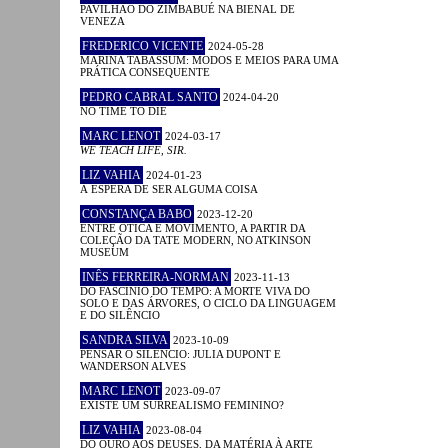
PAVILHÃO DO ZIMBABUÉ NA BIENAL DE
VENEZA
FREDERICO VICENTE
2024-05-28
MARINA TABASSUM: MODOS E MEIOS PARA UMA
PRÁTICA CONSEQUENTE
PEDRO CABRAL SANTO
2024-04-20
NO TIME TO DIE
MARC LENOT
2024-03-17
WE TEACH LIFE, SIR.
LIZ VAHIA
2024-01-23
À ESPERA DE SER ALGUMA COISA
CONSTANÇA BABO
2023-12-20
ENTRE ÓTICA E MOVIMENTO, A PARTIR DA
COLEÇÃO DA TATE MODERN, NO ATKINSON
MUSEUM
INÊS FERREIRA-NORMAN
2023-11-13
DO FASCÍNIO DO TEMPO: A MORTE VIVA DO
SOLO E DAS ÁRVORES, O CICLO DA LINGUAGEM
E DO SILÊNCIO
SANDRA SILVA
2023-10-09
PENSAR O SILÊNCIO: JULIA DUPONT E
WANDERSON ALVES
MARC LENOT
2023-09-07
EXISTE UM SURREALISMO FEMININO?
LIZ VAHIA
2023-08-04
DO OURO AOS DEUSES, DA MATÉRIA À ARTE