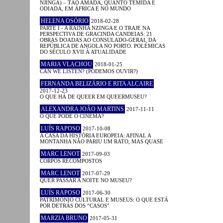
NJINGA) – TÃO AMADA, QUANTO TEMIDA E
ODIADA, EM ÁFRICA E NO MUNDO
HELENA OSÓRIO
2018-02-28
PARTE I - A RAINHA NZINGA E O TRAJE NA
PERSPECTIVA DE GRACINDA CANDEIAS: 21
OBRAS DOADAS AO CONSULADO-GERAL DA
REPÚBLICA DE ANGOLA NO PORTO. POLÉMICAS
DO SÉCULO XVII À ATUALIDADE
MARIA VLACHOU
2018-01-25
CAN WE LISTEN? (PODEMOS OUVIR?)
FERNANDA BELIZÁRIO E RITA ALCAIRE
2017-12-23
O QUE HÁ DE QUEER EM QUEERMUSEU?
ALEXANDRA JOÃO MARTINS
2017-11-11
O QUE PODE O CINEMA?
LUÍS RAPOSO
2017-10-08
A CASA DA HISTÓRIA EUROPEIA: AFINAL A
MONTANHA NÃO PARIU UM RATO, MAS QUASE
MARC LENOT
2017-09-03
CORPOS RECOMPOSTOS
MARC LENOT
2017-07-29
QUER PASSAR A NOITE NO MUSEU?
LUÍS RAPOSO
2017-06-30
PATRIMÓNIO CULTURAL E MUSEUS: O QUE ESTÁ
POR DETRÁS DOS “CASOS”
MARZIA BRUNO
2017-05-31