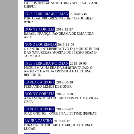
CARLOS BUNGA: SOMETHING NECESSARY AND
USEFUL
INÊS FERREIRA-NORMAN
2020-01-30
PORTUGAL PROGRESSIVO:
ME TOO
OU
MEET
WHO
?
DONNY CORREIA
2019-12-27
RAFAEL FRANÇA: PANORAMA DE UMA VIDA-
ARTE
NUNO LOURENÇO
2019-11-06
O CENTRO INTERPRETATIVO DO MUNDO RURAL
E AS NATUREZAS-MORTAS DE SÉRGIO BRAZ D
´ALMEIDA
INÊS FERREIRA-NORMAN
2019-10-05
PROBLEMAS NA ERA DA
SMARTIFICAÇÃO
: O
ARQUIVO E A VIDA ARTÍSTICA E CULTURAL
REGIONAL
CARLA CARBONE
2019-08-20
FERNANDO LEMOS DESIGNER
DONNY CORREIA
2019-07-18
ANA AMORIM: MAPAS MENTAIS DE UMA VIDA-
OBRA
CARLA CARBONE
2019-06-02
JOÃO ONOFRE - ONCE IN A LIFETIME [REPEAT]
LAURA CASTRO
2019-04-16
FORA DA CIDADE. ARTE E ARQUITECTURA E
LUGAR