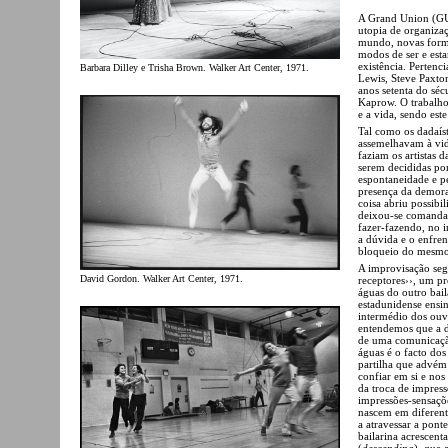
A Grand Union (GU
utopia de organizaç
mundo, novas forma
modos de ser e esta
existência. Perten
Barbara Dilley e Trisha Brown. Walker Art Center, 1971.
Lewis, Steve Paxto
anos setenta do sé
Kaprow. O trabalho 
e a vida, sendo est
Tal como os dadaíst
assemelhavam à vid
faziam os artistas 
serem decididas po
espontaneidade e p
presença da demora
coisa abriu possibi
deixou-se comandar
fazer-fazendo, no i
a dúvida e o enfre
bloqueio do mesmo
A improvisação seg
David Gordon. Walker Art Center, 1971.
receptores››, um p
águas do outro bail
estadunidense ensi
intermédio dos ouvi
entendemos que a d
de uma comunicaçã
águas é o facto do
partilha que advém 
confiar em si e nos
da troca de impres
impressões-sensaçõ
nascem em diferente
a atravessar a pont
bailarina acrescent
(
descending
), que 