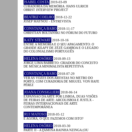
ISABEL COSTA
2019-03-09
CURADORIA DA MEMÓRIA: HANS ULRICH
OBRIST
INTERVIEW PROJECT
BEATRIZ COELHO
2018-12-22
JOSEP MAYNOU - ENTREVISTA
CONSTANÇA BABO
2018-11-17
CHRISTIAN BOLTANSKI NO FÓRUM DO FUTURO
KATY STEWART
2018-10-16
ENTRE A MEMÓRIA E O SEU APAGAMENTO:
O
GRANDE KILAPY
DE ZÉZÉ GAMBOA E O LEGADO
DO COLONIALISMO PORTUGUÊS
HELENA OSÓRIO
2018-09-13
JORGE LIMA BARRETO: CRIADOR DO CONCEITO
DE MÚSICA MINIMALISTA REPETITIVA
CONSTANÇA BABO
2018-07-29
VER AS VOZES DOS ARTISTAS NO METRO DO
PORTO, COM CURADORIA DE MIGUEL VON HAFE
PÉREZ
JOANA CONSIGLIERI
2018-06-14
EXPANSÃO DA ARTE POR LISBOA, DUAS VISÕES
DE FEIRAS DE ARTE: ARCOLISBOA E JUSTLX -
FEIRAS INTERNACIONAIS DE ARTE
CONTEMPORÂNEA
RUI MATOSO
2018-05-12
E AGORA, O QUE FAZEMOS COM ISTO?
HELENA OSÓRIO
2018-03-30
PARTE II - A FAMOSA RAINHA NZINGA (OU