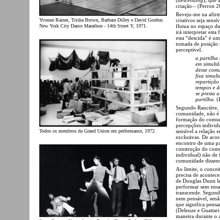
criação›› (Perron 2
Revejo-me na afirm
criativos seja sensí
Yvonne Rainer, Trisha Brown, Barbara Dilley e David Gordon.
flutua no espaço d
New York City Dance Marathon - 14th Street Y, 1971.
irá interpretar est
esta “descida” é u
tomada de posição s
perceptível.
a partilha 
em simultâ
desse comu
fixa simul
repartição
tempos e 
se presta 
partilha.
(
Segundo Rancière, 
comunidade, não é 
formação do comum 
percepções individ
Todos os membros da Grand Union em performance, 1972.
sensível a relação 
exclusivas. De acor
encontro de uma pa
construção do comu
individual) não de
comunidade dissens
Ao limite, o concei
precisa de acontece
de Douglas Dunn le
performar sem ensai
transcende. Segund
nem pensável, sen
que significa pens
(Deleuze e Guattar
maneira durante o 