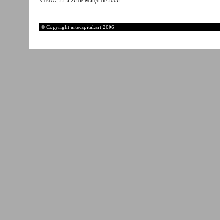
VIENA, 22 a 26 de Março de 2006
© Copyright artecapital.art 2006