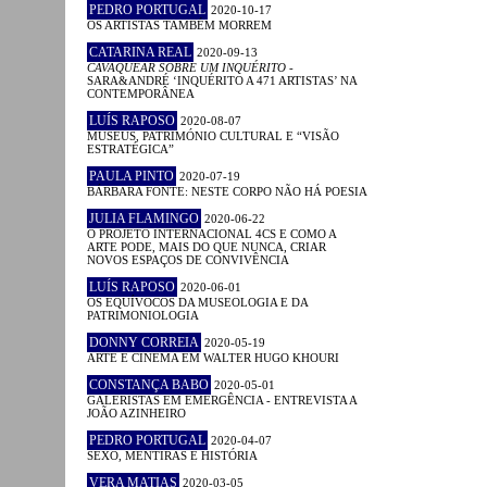
PEDRO PORTUGAL
2020-10-17
OS ARTISTAS TAMBÉM MORREM
CATARINA REAL
2020-09-13
CAVAQUEAR SOBRE UM INQUÉRITO
-
SARA&ANDRÉ ‘INQUÉRITO A 471 ARTISTAS’ NA
CONTEMPORÂNEA
LUÍS RAPOSO
2020-08-07
MUSEUS, PATRIMÓNIO CULTURAL E “VISÃO
ESTRATÉGICA”
PAULA PINTO
2020-07-19
BÁRBARA FONTE: NESTE CORPO NÃO HÁ POESIA
JULIA FLAMINGO
2020-06-22
O PROJETO INTERNACIONAL 4CS E COMO A
ARTE PODE, MAIS DO QUE NUNCA, CRIAR
NOVOS ESPAÇOS DE CONVIVÊNCIA
LUÍS RAPOSO
2020-06-01
OS EQUÍVOCOS DA MUSEOLOGIA E DA
PATRIMONIOLOGIA
DONNY CORREIA
2020-05-19
ARTE E CINEMA EM WALTER HUGO KHOURI
CONSTANÇA BABO
2020-05-01
GALERISTAS EM EMERGÊNCIA - ENTREVISTA A
JOÃO AZINHEIRO
PEDRO PORTUGAL
2020-04-07
SEXO, MENTIRAS E HISTÓRIA
VERA MATIAS
2020-03-05