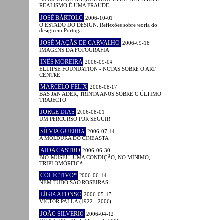
REALISMO É UMA FRAUDE
JOSÉ BÁRTOLO
2006-10-01
O ESTADO DO DESIGN. Reflexões sobre teoria do
design em Portugal
JOSÉ MAÇÃS DE CARVALHO
2006-09-18
IMAGENS DA FOTOGRAFIA
INÊS MOREIRA
2006-09-04
ELLIPSE FOUNDATION - NOTAS SOBRE O ART
CENTRE
MARCELO FELIX
2006-08-17
BAS JAN ADER, TRINTA ANOS SOBRE O ÚLTIMO
TRAJECTO
JORGE DIAS
2006-08-01
UM PERCURSO POR SEGUIR
SÍLVIA GUERRA
2006-07-14
A MOLDURA DO CINEASTA
AIDA CASTRO
2006-06-30
BIO-MUSEU: UMA CONDIÇÃO, NO MÍNIMO,
TRIPLOMÓRFICA
COLECTIVO*
2006-06-14
NEM TUDO SÃO ROSEIRAS
LÍGIA AFONSO
2006-05-17
VICTOR PALLA (1922 - 2006)
JOÃO SILVÉRIO
2006-04-12