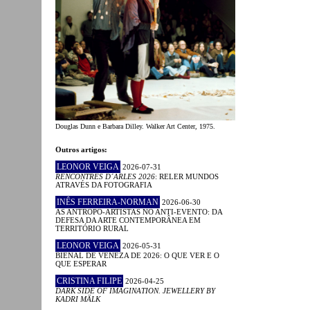
Douglas Dunn e Barbara Dilley. Walker Art Center, 1975.
Outros artigos:
LEONOR VEIGA
2026-07-31
RENCONTRES D´ARLES 2026
: RELER MUNDOS
ATRAVÉS DA FOTOGRAFIA
INÊS FERREIRA-NORMAN
2026-06-30
AS ANTROPO-ARTISTAS NO ANTI-EVENTO: DA
DEFESA DA ARTE CONTEMPORÂNEA EM
TERRITÓRIO RURAL
LEONOR VEIGA
2026-05-31
BIENAL DE VENEZA DE 2026: O QUE VER E O
QUE ESPERAR
CRISTINA FILIPE
2026-04-25
DARK SIDE OF IMAGINATION. JEWELLERY BY
KADRI MÄLK