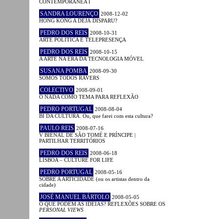
CONTEMPORÂNEA I
SANDRA LOURENÇO
2008-12-02
HONG KONG A DÉJÀ DISPARU?
PEDRO DOS REIS
2008-10-31
ARTE POLÍTICA E TELEPRESENÇA
PEDRO DOS REIS
2008-10-15
A ARTE NA ERA DA TECNOLOGIA MÓVEL
SUSANA POMBA
2008-09-30
SOMOS TODOS RAVERS
COLECTIVO
2008-09-01
O NADA COMO TEMA PARA REFLEXÃO
PEDRO PORTUGAL
2008-08-04
BI DA CULTURA. Ou, que farei com esta cultura?
PAULO REIS
2008-07-16
V BIENAL DE SÃO TOMÉ E PRÍNCIPE |
PARTILHAR TERRITÓRIOS
PEDRO DOS REIS
2008-06-18
LISBOA – CULTURE FOR LIFE
PEDRO PORTUGAL
2008-05-16
SOBRE A ARTICIDADE (ou os artistas dentro da
cidade)
JOSÉ MANUEL BÁRTOLO
2008-05-05
O QUE PODEM AS IDEIAS? REFLEXÕES SOBRE OS
PERSONAL VIEWS