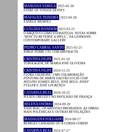
MARIANA VARELA
2025-05-30
ENTRE OS VOSSOS DENTES
MAFALDA TEIXEIRA
2025-04-28
ZANELE MUHOLI
CLÁUDIA HANDEM
2025-03-21
O ARQUIVO COMO ESTRATÉGIA. NOTAS SOBRE
‘HOW TO REVERSE A SPELL’, NA LEHMANN
CONTEMPORARY GALLERY
PEDRO CABRAL SANTO
2025-02-21
JORGE FERRÉ I EL COR ABSTRACTE
CRISTINA FILIPE
2025-01-10
TUBOLAGEM
, DE MARIA JOSÉ OLIVEIRA
CRISTINA FILIPE
2024-11-25
FLORA CALDENSE. UMA COLABORAÇÃO
PÓSTUMA DE MARTA GALVÃO LUCAS COM
AVELINO SOARES BELO, JOSÉ BELO, JOSEF
FÜLLER E JOSÉ LOURENÇO
CATARINA REAL
2024-10-22
JULIEN CREUZET NO PAVILHÃO DE FRANÇA
HELENA OSÓRIO
2024-09-20
XXIII BIAC: OS ARTISTAS PREMIADOS, AS OBRAS
MAIS POLÉMICAS E OUTRAS REVELAÇÕES
MADALENA FOLGADO
2024-08-17
RÉMIGES CANSADAS
OU A
CORDA-CORDIS
CATARINA REAL
2024-07-17