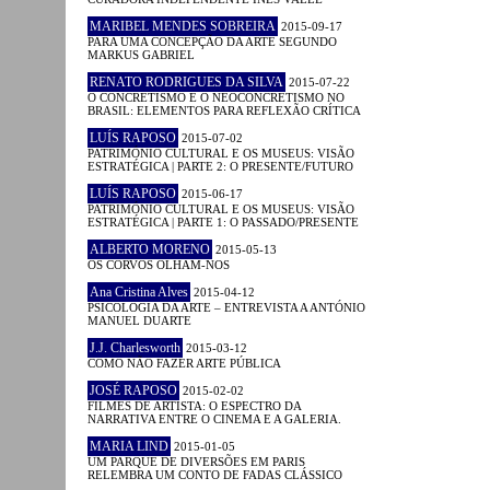
MARIBEL MENDES SOBREIRA
2015-09-17
PARA UMA CONCEPÇÃO DA ARTE SEGUNDO
MARKUS GABRIEL
RENATO RODRIGUES DA SILVA
2015-07-22
O CONCRETISMO E O NEOCONCRETISMO NO
BRASIL: ELEMENTOS PARA REFLEXÃO CRÍTICA
LUÍS RAPOSO
2015-07-02
PATRIMÓNIO CULTURAL E OS MUSEUS: VISÃO
ESTRATÉGICA | PARTE 2: O PRESENTE/FUTURO
LUÍS RAPOSO
2015-06-17
PATRIMÓNIO CULTURAL E OS MUSEUS: VISÃO
ESTRATÉGICA | PARTE 1: O PASSADO/PRESENTE
ALBERTO MORENO
2015-05-13
OS CORVOS OLHAM-NOS
Ana Cristina Alves
2015-04-12
PSICOLOGIA DA ARTE – ENTREVISTA A ANTÓNIO
MANUEL DUARTE
J.J. Charlesworth
2015-03-12
COMO NÃO FAZER ARTE PÚBLICA
JOSÉ RAPOSO
2015-02-02
FILMES DE ARTISTA: O ESPECTRO DA
NARRATIVA ENTRE O CINEMA E A GALERIA.
MARIA LIND
2015-01-05
UM PARQUE DE DIVERSÕES EM PARIS
RELEMBRA UM CONTO DE FADAS CLÁSSICO