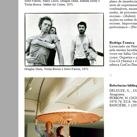
Steve Paxton, Nancy Lewis, Douglas Dunn, Barbara Dilley e
plano de imanência
Trisha Brown. Walker Art Center, 1975.
sorte de experiment
confessáveis, escas
sonho, de processos
excesso›› (
ibidem
)
acções na ordem dos
excesso. Improvisar
performance›› (Per
Rodrigo Fonseca
Licenciado em Hist
pela mesma faculdad
viveu em Itália, Gr
corpo. Organiza e p
Con-Cê (Sintra) e 
editora CusCus Dis
Douglas Dunn, Trisha Brown e Steve Paxton, 1975.
:::
Referências biblio
DELEUZE, G. , GUAT
Anagrama.
PERROW, W. (2020)
1970-76. EUA: Wesl
RANCIÈRE, J. (2010)