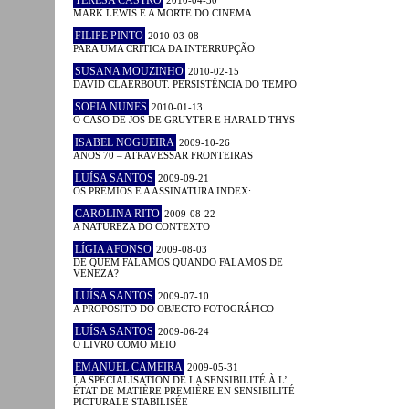
MARK LEWIS E A MORTE DO CINEMA
FILIPE PINTO
2010-03-08
PARA UMA CRÍTICA DA INTERRUPÇÃO
SUSANA MOUZINHO
2010-02-15
DAVID CLAERBOUT. PERSISTÊNCIA DO TEMPO
SOFIA NUNES
2010-01-13
O CASO DE JOS DE GRUYTER E HARALD THYS
ISABEL NOGUEIRA
2009-10-26
ANOS 70 – ATRAVESSAR FRONTEIRAS
LUÍSA SANTOS
2009-09-21
OS PRÉMIOS E A ASSINATURA INDEX:
CAROLINA RITO
2009-08-22
A NATUREZA DO CONTEXTO
LÍGIA AFONSO
2009-08-03
DE QUEM FALAMOS QUANDO FALAMOS DE
VENEZA?
LUÍSA SANTOS
2009-07-10
A PROPÓSITO DO OBJECTO FOTOGRÁFICO
LUÍSA SANTOS
2009-06-24
O LIVRO COMO MEIO
EMANUEL CAMEIRA
2009-05-31
LA SPÉCIALISATION DE LA SENSIBILITÉ À L’
ÉTAT DE MATIÈRE PREMIÈRE EN SENSIBILITÉ
PICTURALE STABILISÉE