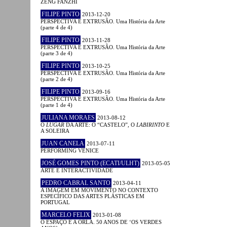
ZENG FANZHI
FILIPE PINTO
2013-12-20
PERSPECTIVA E EXTRUSÃO. Uma História da Arte
(parte 4 de 4)
FILIPE PINTO
2013-11-28
PERSPECTIVA E EXTRUSÃO. Uma História da Arte
(parte 3 de 4)
FILIPE PINTO
2013-10-25
PERSPECTIVA E EXTRUSÃO. Uma História da Arte
(parte 2 de 4)
FILIPE PINTO
2013-09-16
PERSPECTIVA E EXTRUSÃO. Uma História da Arte
(parte 1 de 4)
JULIANA MORAES
2013-08-12
O
LUGAR
DA ARTE: O “CASTELO”, O
LABIRINTO
E
A SOLEIRA
JUAN CANELA
2013-07-11
PERFORMING VENICE
JOSÉ GOMES PINTO (ECATI/ULHT)
2013-05-05
ARTE E INTERACTIVIDADE
PEDRO CABRAL SANTO
2013-04-11
A IMAGEM EM MOVIMENTO NO CONTEXTO
ESPECÍFICO DAS ARTES PLÁSTICAS EM
PORTUGAL
MARCELO FELIX
2013-01-08
O ESPAÇO E A ORLA. 50 ANOS DE ‘OS VERDES