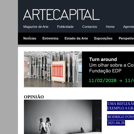
Magazine de Arte
Publicidade
Contactos
Home
Agenda-
Notícias
Entrevista
Estado da Arte
Exposições
Perspetiv
OPINIÃO
UMA REFLEXÃ
EXEMPLO A GR
RODRIGO FON
2021-04-26