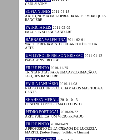
GEDI SIBONY
SOFIA NUNES
2011-04-18
A AUTONOMIA IMPRÓPRIA DA ARTE EM JACQUES
RANCIÈRE
PATRÍCIA REIS
2011-03-09
IMAGE IN SCIENCE AND ART
BÁRBARA VALENTINA
2011-02-01
WALTER BENJAMIN. O LUGAR POLÍTICO DA
ARTE
UM LIVRO DE NELSON BRISSAC
2011-01-12
PAISAGENS CRÍTICAS
FILIPE PINTO
2010-11-25
TRINTA NOTAS PARA UMA APROXIMAÇÃO A
JACQUES RANCIÈRE
PAULA JANUÁRIO
2010-11-08
NÃO SÓ ALGUNS SÃO CHAMADOS MAS TODA A
GENTE
SHAHEEN MERALI
2010-10-13
O INFINITO PROBLEMA DO GOSTO
PEDRO PORTUGAL
2010-09-22
ARTE PÚBLICA: UM VÍCIO PRIVADO
FILIPE PINTO
2010-06-09
A PROPÓSITO DE
LA CIENAGA
DE LUCRECIA
MARTEL (Sobre Tempo, Solidão e Cinema)
TERESA CASTRO
2010-04-30