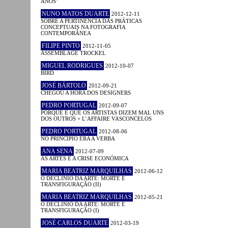
ANOS’
NUNO MATOS DUARTE
2012-12-11
SOBRE A PERTINÊNCIA DAS PRÁTICAS
CONCEPTUAIS NA FOTOGRAFIA
CONTEMPORÂNEA
FILIPE PINTO
2012-11-05
ASSEMBLAGE TROCKEL
MIGUEL RODRIGUES
2012-10-07
BIRD
JOSÉ BÁRTOLO
2012-09-21
CHEGOU A HORA DOS DESIGNERS
PEDRO PORTUGAL
2012-09-07
PORQUE É QUE OS ARTISTAS DIZEM MAL UNS
DOS OUTROS + L’AFFAIRE VASCONCELOS
PEDRO PORTUGAL
2012-08-06
NO PRINCÍPIO ERA A VERBA
ANA SENA
2012-07-09
AS ARTES E A CRISE ECONÓMICA
MARIA BEATRIZ MARQUILHAS
2012-06-12
O DECLÍNIO DA ARTE: MORTE E
TRANSFIGURAÇÃO (II)
MARIA BEATRIZ MARQUILHAS
2012-05-21
O DECLÍNIO DA ARTE: MORTE E
TRANSFIGURAÇÃO (I)
JOSÉ CARLOS DUARTE
2012-03-19