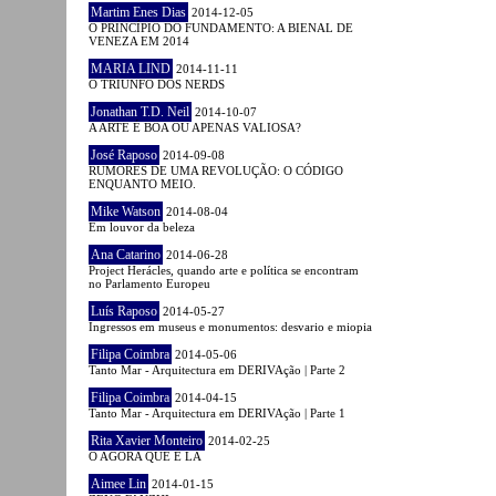
Martim Enes Dias
2014-12-05
O PRINCÍPIO DO FUNDAMENTO: A BIENAL DE
VENEZA EM 2014
MARIA LIND
2014-11-11
O TRIUNFO DOS NERDS
Jonathan T.D. Neil
2014-10-07
A ARTE É BOA OU APENAS VALIOSA?
José Raposo
2014-09-08
RUMORES DE UMA REVOLUÇÃO: O CÓDIGO
ENQUANTO MEIO.
Mike Watson
2014-08-04
Em louvor da beleza
Ana Catarino
2014-06-28
Project Herácles, quando arte e política se encontram
no Parlamento Europeu
Luís Raposo
2014-05-27
Ingressos em museus e monumentos: desvario e miopia
Filipa Coimbra
2014-05-06
Tanto Mar - Arquitectura em DERIVAção | Parte 2
Filipa Coimbra
2014-04-15
Tanto Mar - Arquitectura em DERIVAção | Parte 1
Rita Xavier Monteiro
2014-02-25
O AGORA QUE É LÁ
Aimee Lin
2014-01-15