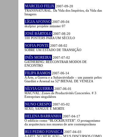
MARCELO FELIX
2007-09-20
TRANSNATURAL. Da Vida dos Impérios, da Vida das
Imagens
LÍGIA AFONSO
2007-09-04
skulptur projekte münster 07
JOSÉ BÁRTOLO
2007-08-20
100 POSTERS PARA UM SÉCULO
SOFIA PONTE
2007-08-02
SOBRE UM ESTADO DE TRANSIÇÃO
INÊS MOREIRA
2007-07-02
GATHERING: REECONTRAR MODOS DE
ENCONTRO
FILIPA RAMOS
2007-06-14
A Arte, a Guerra e a Subjectividade – um passeio pelos
Giardini e Arsenal na 52ª BIENAL DE VENEZA
SÍLVIA GUERRA
2007-06-01
MAC/VAL: Zones de Productivités Concertées. # 3
Entreprises singulières
NUNO CRESPO
2007-05-02
SEXO, SANGUE E MORTE
HELENA BARRANHA
2007-04-17
O edifício como “BLOCKBUSTER”. O protagonismo
da arquitectura nos museus de arte contemporânea
RUI PEDRO FONSECA
2007-04-03
A ARTE NO MERCADO – SEUS DISCURSOS COMO