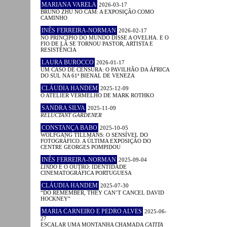
MARIANA VARELA
2026-03-17
BRUNO ZHU NO CAM: A EXPOSIÇÃO COMO
CAMINHO
INÊS FERREIRA-NORMAN
2026-02-17
NO PRINCÍPIO DO MUNDO DISSE A OVELHA. E O
FIO DE LÃ SE TORNOU PASTOR, ARTISTA E
RESISTÊNCIA
LAURA BUROCCO
2026-01-17
UM CASO DE CENSURA: O PAVILHÃO DA ÁFRICA
DO SUL NA 61ª BIENAL DE VENEZA
CLÁUDIA HANDEM
2025-12-09
O ATELIER VERMELHO DE MARK ROTHKO
SANDRA SILVA
2025-11-09
RELUCTANT GARDENER
CONSTANÇA BABO
2025-10-05
WOLFGANG TILLMANS: O SENSÍVEL DO
FOTOGRÁFICO. A ÚLTIMA EXPOSIÇÃO DO
CENTRE GEORGES POMPIDOU
INÊS FERREIRA-NORMAN
2025-09-04
LINDO
E O OUTRO: IDENTIDADE
CINEMATOGRÁFICA PORTUGUESA
CLÁUDIA HANDEM
2025-07-30
“DO REMEMBER, THEY CAN’T CANCEL DAVID
HOCKNEY”
MARIA CARNEIRO E PEDRO ALVES
2025-06-
27
ESCALAR UMA MONTANHA CHAMADA
CATITA