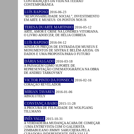
CONTRADIÇÕES DA VIDA NA TEERÃO
CONTEMPORÂNEA
LUÍS RAPOSO
2016-06-23
“RESPONSABILIDADE SOCIAL”, INVESTIMENTO
EM ARTE E MUSEUS: OS PONTOS NOS IS
TERESA DUARTE MARTINHO
2016-05-12
ARTE, AMOR E CRISE NA LONDRES VITORIANA.
O LIVRO
ADOECER
, DE HÉLIA CORREIA
LUÍS RAPOSO
2016-04-12
AINDA OS PREÇOS DE ENTRADA EM MUSEUS E
MONUMENTOS DE SINTRA E BELÉM-AJUDA: OS
DADOS E UMA PROPOSTA PARA O FUTURO
DÁRIA SALGADO
2016-03-18
A PAISAGEM COMO SUPORTE DE
REPRESENTAÇÃO CINEMATOGRÁFICA NA OBRA
DE ANDREI TARKOVSKY
VICTOR PINTO DA FONSECA
2016-02-16
CORAÇÃO REVELADOR
MIRIAN TAVARES
2016-01-06
ABSOLUTELY
CONSTANÇA BABO
2015-11-28
A PROCURA DE FELICIDADE DE WOLFGANG
TILLMANS
INÊS VALLE
2015-10-31
A VERDADEIRA MUDANÇA ACABA DE COMEÇAR
| UMA ENTREVISTA COM O GALERISTA
ZIMBABUEANO JIMMY SARUCHERA PELA
CURADORA INDEPENDENTE INÊS VALLE