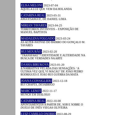
ELISA MELONI
2023-07-04
AQUELA LUZ QUE VEM DA HOLANDA
CATARINA REAL
2023-05-31
ANGUESÂNGUE
, DE DANIEL LIMA
MIRIAN TAVARES
2023-04-25
TERRITÓRIOS INVISÍVEIS – EXPOSIÇÃO DE
MANUEL BAPTISTA
MADALENA FOLGADO
2023-03-24
AS
ALTER-NATIVAS
DO BAIRRO DO GONÇALO M.
TAVARES
RUI MOURÃO
2023-02-20
“TRANSFAKE”? IDENTIDADE E ALTERIDADE NA
BUSCA DE VERDADES NA ARTE
DASHA BIRUKOVA
2023-01-20
A NARRATIVA VELADA DAS SENSAÇÕES: ‘A
ÚLTIMA VEZ QUE VI MACAU’ DE JOÃO PEDRO
RODRIGUES E JOÃO RUI GUERRA DA MATA
JOANA CONSIGLIERI
2022-12-18
RUI CHAFES,
DESABRIGO
MARC LENOT
2022-11-17
MUNCH EM DIÁLOGO
CATARINA REAL
2022-10-08
APONTAMENTOS A PARTIR DE, SOB E SOBRE
O
DUELO
DE INÊS VIEGAS OLIVEIRA
LUIZ CAMILLO OSORIO
2022-08-29