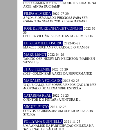
DESLOCAMENTOS DA REPRODUTIBILIDADE NA
ARTE: AINDA DUCHAMP
FILIPA ALMEIDA
2022-07-29
A VIDA É DEMASIADO PRECIOSA PARA SER
ESBANJADA NUM MUNDO DESENCANTADO
JOSÉ DE NORDENFLYCHT CONCHA
2022-06-
30
CECILIA VICUÑA. SEIS NOTAS PARA UM BLOG
LUIZ CAMILLO OSORIO
2022-05-29
MARCEL DUCHAMP CURADOR E O MAM-SP
MARC LENOT
2022-04-29
TAKING OFF. HENRY MY NEIGHBOR (MARIKEN
WESSELS)
TITOS PELEMBE
2022-03-29
(DES) COLONIZAR A ARTE DA PERFORMANCE
MADALENA FOLGADO
2022-02-25
'O QUE CALQUEI?'
SOBRE
A EXPOSIÇÃO
UM MÊS
ACORDADO
DE ALEXANDRE ESTRELA
CATARINA REAL
2022-01-23
O PINTOR E O PINTAR / A PINTURA E ...
MIGUEL PINTO
2021-12-26
CORVOS E GIRASSÓIS: UM OLHAR PARA CEIJA
STOJKA
POLLYANA QUINTELLA
2021-11-25
UMA ANÁLISE DA PARTICIPAÇÃO CHILENA NA
34ª BIENAL DE SÃO PAULO