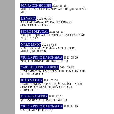
JOANA CONSIGLIERI
2021-10-29
MULHERES NA ARTE – NUM ATELIÊ QUE SEJA SÓ
MEU
LIZ VAHIA
2021-09-30
A FICÇÃO PARA ALÉM DA HISTÓRIA: O
COMPLEXO COLOSSO
PEDRO PORTUGAL
2021-08-17
PORQUE É QUE A ARTE PORTUGUESA FICOU TÃO
PEQUENINA?
MARC LENOT
2021-07-08
VIAGENS COM UM FOTÓGRAFO (ALBERS,
MULAS, BASILICO)
VICTOR PINTO DA FONSECA
2021-05-29
ZEUS E O MINISTÉRIO DA CULTURA
CAIO EDUARDO GABRIEL
2021-03-06
DESTERRAMENTOS E SEUS FLUXOS NA OBRA DE
FELIPE BARBOSA
JOÃO MATEUS
2021-02-04
INSUFICIÊNCIA NA PRODUÇÃO ARTÍSTICA. EM
CONVERSA COM VÍTOR SILVA E DIANA
GEIROTO.
FILOMENA SERRA
2020-12-31
SEED/SEMENTE
DE ISABEL GARCIA
VICTOR PINTO DA FONSECA
2020-11-19
O SENTIMENTO É TUDO