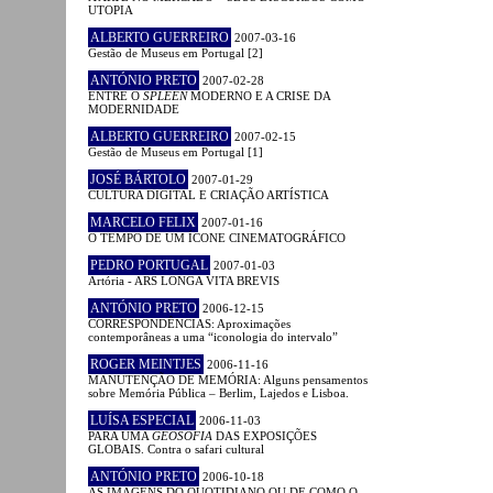
UTOPIA
ALBERTO GUERREIRO
2007-03-16
Gestão de Museus em Portugal [2]
ANTÓNIO PRETO
2007-02-28
ENTRE O
SPLEEN
MODERNO E A CRISE DA
MODERNIDADE
ALBERTO GUERREIRO
2007-02-15
Gestão de Museus em Portugal [1]
JOSÉ BÁRTOLO
2007-01-29
CULTURA DIGITAL E CRIAÇÃO ARTÍSTICA
MARCELO FELIX
2007-01-16
O TEMPO DE UM ÍCONE CINEMATOGRÁFICO
PEDRO PORTUGAL
2007-01-03
Artória - ARS LONGA VITA BREVIS
ANTÓNIO PRETO
2006-12-15
CORRESPONDÊNCIAS: Aproximações
contemporâneas a uma “iconologia do intervalo”
ROGER MEINTJES
2006-11-16
MANUTENÇÃO DE MEMÓRIA: Alguns pensamentos
sobre Memória Pública – Berlim, Lajedos e Lisboa.
LUÍSA ESPECIAL
2006-11-03
PARA UMA
GEOSOFIA
DAS EXPOSIÇÕES
GLOBAIS. Contra o safari cultural
ANTÓNIO PRETO
2006-10-18
AS IMAGENS DO QUOTIDIANO OU DE COMO O