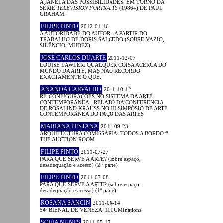
A JANELA DAS POSSIBILIDADES. EM TORNO DA
SÉRIE
TELEVISION PORTRAITS
(1986–) DE PAUL
GRAHAM.
FILIPE PINTO
2012-01-16
A AUTORIDADE DO AUTOR - A PARTIR DO
TRABALHO DE DORIS SALCEDO (SOBRE VAZIO,
SILÊNCIO, MUDEZ)
JOSÉ CARLOS DUARTE
2011-12-07
LOUISE LAWLER. QUALQUER COISA ACERCA DO
MUNDO DA ARTE, MAS NÃO RECORDO
EXACTAMENTE O QUÊ.
ANANDA CARVALHO
2011-10-12
RE-CONFIGURAÇÕES NO SISTEMA DA ARTE
CONTEMPORÂNEA - RELATO DA CONFERÊNCIA
DE ROSALIND KRAUSS NO III SIMPÓSIO DE ARTE
CONTEMPORÂNEA DO PAÇO DAS ARTES
MARIANA PESTANA
2011-09-23
ARQUITECTURA COMISSÁRIA: TODOS A BORDO #
THE AUCTION ROOM
FILIPE PINTO
2011-07-27
PARA QUE SERVE A ARTE? (sobre espaço,
desadequação e acesso) (2.ª parte)
FILIPE PINTO
2011-07-08
PARA QUE SERVE A ARTE? (sobre espaço,
desadequação e acesso) (1ª parte)
ROSANA SANCIN
2011-06-14
54ª BIENAL DE VENEZA: ILLUMInations
SOFIA NUNES
2011-05-17