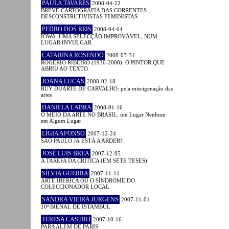
PAULA TAVARES
2008-04-22
BREVE CARTOGRAFIA DAS CORRENTES
DESCONSTRUTIVISTAS FEMINISTAS
PEDRO DOS REIS
2008-04-04
IOWA: UMA SELECÇÃO IMPROVÁVEL, NUM
LUGAR INVULGAR
CATARINA ROSENDO
2008-03-31
ROGÉRIO RIBEIRO (1930-2008): O PINTOR QUE
ABRIU AO TEXTO
JOANA LUCAS
2008-02-18
RUY DUARTE DE CARVALHO: pela miscigenação das
artes
DANIELA LABRA
2008-01-16
O MEIO DA ARTE NO BRASIL: um Lugar Nenhum
em Algum Lugar
LÍGIA AFONSO
2007-12-24
SÃO PAULO JÁ ESTÁ A ARDER?
JOSÉ LUIS BREA
2007-12-05
A TAREFA DA CRÍTICA (EM SETE TESES)
SÍLVIA GUERRA
2007-11-11
ARTE IBÉRICA OU O SÍNDROME DO
COLECCIONADOR LOCAL
SANDRA VIEIRA JURGENS
2007-11-01
10ª BIENAL DE ISTAMBUL
TERESA CASTRO
2007-10-16
PARA ALÉM DE PARIS