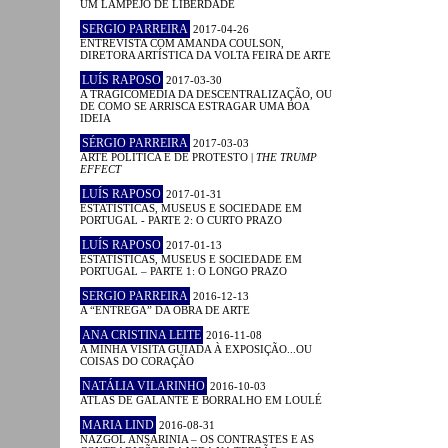
UM LAMPEJO DE LIBERDADE
SERGIO PARREIRA
2017-04-26
ENTREVISTA COM AMANDA COULSON,
DIRETORA ARTÍSTICA DA VOLTA FEIRA DE ARTE
LUÍS RAPOSO
2017-03-30
A TRAGICOMÉDIA DA DESCENTRALIZAÇÃO, OU
DE COMO SE ARRISCA ESTRAGAR UMA BOA
IDEIA
SÉRGIO PARREIRA
2017-03-03
ARTE POLÍTICA E DE PROTESTO |
THE TRUMP
EFFECT
LUÍS RAPOSO
2017-01-31
ESTATÍSTICAS, MUSEUS E SOCIEDADE EM
PORTUGAL - PARTE 2: O CURTO PRAZO
LUÍS RAPOSO
2017-01-13
ESTATÍSTICAS, MUSEUS E SOCIEDADE EM
PORTUGAL – PARTE 1: O LONGO PRAZO
SERGIO PARREIRA
2016-12-13
A “ENTREGA” DA OBRA DE ARTE
ANA CRISTINA LEITE
2016-11-08
A MINHA VISITA GUIADA À EXPOSIÇÃO...OU
COISAS DO CORAÇÃO
NATÁLIA VILARINHO
2016-10-03
ATLAS DE GALANTE E BORRALHO EM LOULÉ
MARIA LIND
2016-08-31
NAZGOL ANSARINIA – OS CONTRASTES E AS