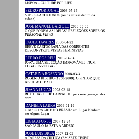
LISBOA – CULTURE FOR LIFE
PEDRO PORTUGAL
2008-05-16
SOBRE A ARTICIDADE (ou os artistas dentro da
cidade)
JOSÉ MANUEL BÁRTOLO
2008-05-05
O QUE PODEM AS IDEIAS? REFLEXÕES SOBRE OS
PERSONAL VIEWS
PAULA TAVARES
2008-04-22
BREVE CARTOGRAFIA DAS CORRENTES
DESCONSTRUTIVISTAS FEMINISTAS
PEDRO DOS REIS
2008-04-04
IOWA: UMA SELECÇÃO IMPROVÁVEL, NUM
LUGAR INVULGAR
CATARINA ROSENDO
2008-03-31
ROGÉRIO RIBEIRO (1930-2008): O PINTOR QUE
ABRIU AO TEXTO
JOANA LUCAS
2008-02-18
RUY DUARTE DE CARVALHO: pela miscigenação das
artes
DANIELA LABRA
2008-01-16
O MEIO DA ARTE NO BRASIL: um Lugar Nenhum
em Algum Lugar
LÍGIA AFONSO
2007-12-24
SÃO PAULO JÁ ESTÁ A ARDER?
JOSÉ LUIS BREA
2007-12-05
A TAREFA DA CRÍTICA (EM SETE TESES)