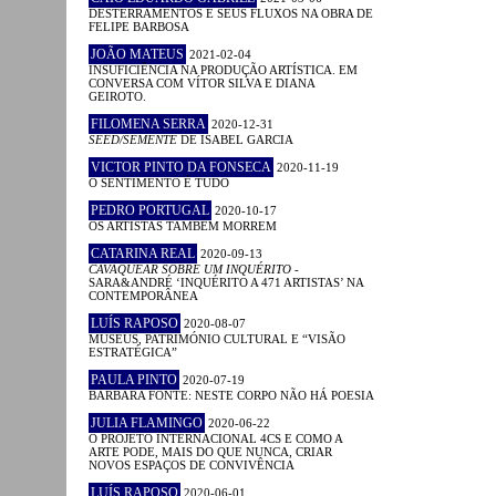
DESTERRAMENTOS E SEUS FLUXOS NA OBRA DE
FELIPE BARBOSA
JOÃO MATEUS
2021-02-04
INSUFICIÊNCIA NA PRODUÇÃO ARTÍSTICA. EM
CONVERSA COM VÍTOR SILVA E DIANA
GEIROTO.
FILOMENA SERRA
2020-12-31
SEED/SEMENTE
DE ISABEL GARCIA
VICTOR PINTO DA FONSECA
2020-11-19
O SENTIMENTO É TUDO
PEDRO PORTUGAL
2020-10-17
OS ARTISTAS TAMBÉM MORREM
CATARINA REAL
2020-09-13
CAVAQUEAR SOBRE UM INQUÉRITO
-
SARA&ANDRÉ ‘INQUÉRITO A 471 ARTISTAS’ NA
CONTEMPORÂNEA
LUÍS RAPOSO
2020-08-07
MUSEUS, PATRIMÓNIO CULTURAL E “VISÃO
ESTRATÉGICA”
PAULA PINTO
2020-07-19
BÁRBARA FONTE: NESTE CORPO NÃO HÁ POESIA
JULIA FLAMINGO
2020-06-22
O PROJETO INTERNACIONAL 4CS E COMO A
ARTE PODE, MAIS DO QUE NUNCA, CRIAR
NOVOS ESPAÇOS DE CONVIVÊNCIA
LUÍS RAPOSO
2020-06-01