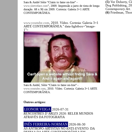
(5)
Ver Doherty, Cl
Sara & André Série “Claim to fame on-line” -
Dog Publishing, 20
www.sleeveface.com
”, 2009. Impressão a jacto de tinta de longa
Contemporary Art
.
duração. 68 x 90 cm 2009. Cortesia: Galeria 3+1 ARTE
(6)
Friedman, Tho
CONTEMPORÂNEA.
www.youtube.com
, 2010. Vídeo. Cortesia: Galeria 3+1
ARTE CONTEMPORÂNEA." data-lightbox="image-
1">
Sara & André, Série “Claim to fame on-line” -
www.youtube.com
, 2010. Vídeo. Cortesia: Galeria 3+1 ARTE
CONTEMPORÂNEA.
Outros artigos:
LEONOR VEIGA
2026-07-31
RENCONTRES D´ARLES 2026
: RELER MUNDOS
ATRAVÉS DA FOTOGRAFIA
INÊS FERREIRA-NORMAN
2026-06-30
AS ANTROPO-ARTISTAS NO ANTI-EVENTO: DA
DEFESA DA ARTE CONTEMPORÂNEA EM