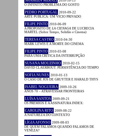
SHAHEEN MERALI
2010-10-13
O INFINITO PROBLEMA DO GOSTO
PEDRO PORTUGAL
2010-09-22
ARTE PÚBLICA: UM VÍCIO PRIVADO
FILIPE PINTO
2010-06-09
A PROPÓSITO DE
LA CIENAGA
DE LUCRECIA
MARTEL (Sobre Tempo, Solidão e Cinema)
TERESA CASTRO
2010-04-30
MARK LEWIS E A MORTE DO CINEMA
FILIPE PINTO
2010-03-08
PARA UMA CRÍTICA DA INTERRUPÇÃO
SUSANA MOUZINHO
2010-02-15
DAVID CLAERBOUT. PERSISTÊNCIA DO TEMPO
SOFIA NUNES
2010-01-13
O CASO DE JOS DE GRUYTER E HARALD THYS
ISABEL NOGUEIRA
2009-10-26
ANOS 70 – ATRAVESSAR FRONTEIRAS
LUÍSA SANTOS
2009-09-21
OS PRÉMIOS E A ASSINATURA INDEX:
CAROLINA RITO
2009-08-22
A NATUREZA DO CONTEXTO
LÍGIA AFONSO
2009-08-03
DE QUEM FALAMOS QUANDO FALAMOS DE
VENEZA?