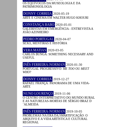
OS EQUÍVOCOS DA MUSEOLOGIA E DA
PATRIMONIOLOGIA
DONNY CORREIA
2020-05-19
ARTE E CINEMA EM WALTER HUGO KHOURI
CONSTANÇA BABO
2020-05-01
GALERISTAS EM EMERGÊNCIA - ENTREVISTA A
JOÃO AZINHEIRO
PEDRO PORTUGAL
2020-04-07
SEXO, MENTIRAS E HISTÓRIA
VERA MATIAS
2020-03-05
CARLOS BUNGA: SOMETHING NECESSARY AND
USEFUL
INÊS FERREIRA-NORMAN
2020-01-30
PORTUGAL PROGRESSIVO:
ME TOO
OU
MEET
WHO
?
DONNY CORREIA
2019-12-27
RAFAEL FRANÇA: PANORAMA DE UMA VIDA-
ARTE
NUNO LOURENÇO
2019-11-06
O CENTRO INTERPRETATIVO DO MUNDO RURAL
E AS NATUREZAS-MORTAS DE SÉRGIO BRAZ D
´ALMEIDA
INÊS FERREIRA-NORMAN
2019-10-05
PROBLEMAS NA ERA DA
SMARTIFICAÇÃO
: O
ARQUIVO E A VIDA ARTÍSTICA E CULTURAL
REGIONAL