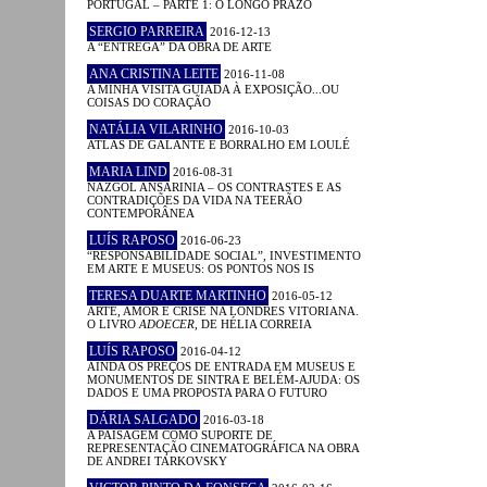
PORTUGAL – PARTE 1: O LONGO PRAZO
SERGIO PARREIRA
2016-12-13
A “ENTREGA” DA OBRA DE ARTE
ANA CRISTINA LEITE
2016-11-08
A MINHA VISITA GUIADA À EXPOSIÇÃO...OU
COISAS DO CORAÇÃO
NATÁLIA VILARINHO
2016-10-03
ATLAS DE GALANTE E BORRALHO EM LOULÉ
MARIA LIND
2016-08-31
NAZGOL ANSARINIA – OS CONTRASTES E AS
CONTRADIÇÕES DA VIDA NA TEERÃO
CONTEMPORÂNEA
LUÍS RAPOSO
2016-06-23
“RESPONSABILIDADE SOCIAL”, INVESTIMENTO
EM ARTE E MUSEUS: OS PONTOS NOS IS
TERESA DUARTE MARTINHO
2016-05-12
ARTE, AMOR E CRISE NA LONDRES VITORIANA.
O LIVRO
ADOECER
, DE HÉLIA CORREIA
LUÍS RAPOSO
2016-04-12
AINDA OS PREÇOS DE ENTRADA EM MUSEUS E
MONUMENTOS DE SINTRA E BELÉM-AJUDA: OS
DADOS E UMA PROPOSTA PARA O FUTURO
DÁRIA SALGADO
2016-03-18
A PAISAGEM COMO SUPORTE DE
REPRESENTAÇÃO CINEMATOGRÁFICA NA OBRA
DE ANDREI TARKOVSKY