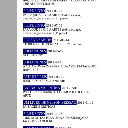
ARQUITECTURA COMISSÁRIA: TODOS A BORDO #
THE AUCTION ROOM
FILIPE PINTO
2011-07-27
PARA QUE SERVE A ARTE? (sobre espaço,
desadequação e acesso) (2.ª parte)
FILIPE PINTO
2011-07-08
PARA QUE SERVE A ARTE? (sobre espaço,
desadequação e acesso) (1ª parte)
ROSANA SANCIN
2011-06-14
54ª BIENAL DE VENEZA: ILLUMInations
SOFIA NUNES
2011-05-17
GEDI SIBONY
SOFIA NUNES
2011-04-18
A AUTONOMIA IMPRÓPRIA DA ARTE EM JACQUES
RANCIÈRE
PATRÍCIA REIS
2011-03-09
IMAGE IN SCIENCE AND ART
BÁRBARA VALENTINA
2011-02-01
WALTER BENJAMIN. O LUGAR POLÍTICO DA
ARTE
UM LIVRO DE NELSON BRISSAC
2011-01-12
PAISAGENS CRÍTICAS
FILIPE PINTO
2010-11-25
TRINTA NOTAS PARA UMA APROXIMAÇÃO A
JACQUES RANCIÈRE