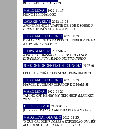
RUI CHAFES,
DESABRIGO
MARC LENOT
2022-11-17
MUNCH EM DIÁLOGO
CATARINA REAL
2022-10-08
APONTAMENTOS A PARTIR DE, SOB E SOBRE
O
DUELO
DE INÊS VIEGAS OLIVEIRA
LUIZ CAMILLO OSORIO
2022-08-29
DESLOCAMENTOS DA REPRODUTIBILIDADE NA
ARTE: AINDA DUCHAMP
FILIPA ALMEIDA
2022-07-29
A VIDA É DEMASIADO PRECIOSA PARA SER
ESBANJADA NUM MUNDO DESENCANTADO
JOSÉ DE NORDENFLYCHT CONCHA
2022-06-
30
CECILIA VICUÑA. SEIS NOTAS PARA UM BLOG
LUIZ CAMILLO OSORIO
2022-05-29
MARCEL DUCHAMP CURADOR E O MAM-SP
MARC LENOT
2022-04-29
TAKING OFF. HENRY MY NEIGHBOR (MARIKEN
WESSELS)
TITOS PELEMBE
2022-03-29
(DES) COLONIZAR A ARTE DA PERFORMANCE
MADALENA FOLGADO
2022-02-25
'O QUE CALQUEI?'
SOBRE
A EXPOSIÇÃO
UM MÊS
ACORDADO
DE ALEXANDRE ESTRELA