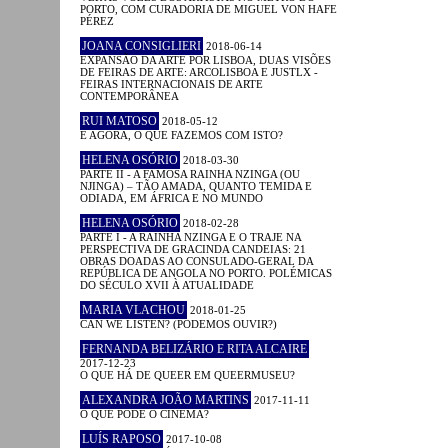
PORTO, COM CURADORIA DE MIGUEL VON HAFE
PÉREZ
JOANA CONSIGLIERI
2018-06-14
EXPANSÃO DA ARTE POR LISBOA, DUAS VISÕES
DE FEIRAS DE ARTE: ARCOLISBOA E JUSTLX -
FEIRAS INTERNACIONAIS DE ARTE
CONTEMPORÂNEA
RUI MATOSO
2018-05-12
E AGORA, O QUE FAZEMOS COM ISTO?
HELENA OSÓRIO
2018-03-30
PARTE II - A FAMOSA RAINHA NZINGA (OU
NJINGA) – TÃO AMADA, QUANTO TEMIDA E
ODIADA, EM ÁFRICA E NO MUNDO
HELENA OSÓRIO
2018-02-28
PARTE I - A RAINHA NZINGA E O TRAJE NA
PERSPECTIVA DE GRACINDA CANDEIAS: 21
OBRAS DOADAS AO CONSULADO-GERAL DA
REPÚBLICA DE ANGOLA NO PORTO. POLÉMICAS
DO SÉCULO XVII À ATUALIDADE
MARIA VLACHOU
2018-01-25
CAN WE LISTEN? (PODEMOS OUVIR?)
FERNANDA BELIZÁRIO E RITA ALCAIRE
2017-12-23
O QUE HÁ DE QUEER EM QUEERMUSEU?
ALEXANDRA JOÃO MARTINS
2017-11-11
O QUE PODE O CINEMA?
LUÍS RAPOSO
2017-10-08