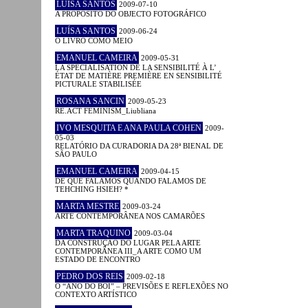
LUÍSA SANTOS
2009-07-10
A PROPÓSITO DO OBJECTO FOTOGRÁFICO
LUÍSA SANTOS
2009-06-24
O LIVRO COMO MEIO
EMANUEL CAMEIRA
2009-05-31
LA SPÉCIALISATION DE LA SENSIBILITÉ À L’
ÉTAT DE MATIÈRE PREMIÈRE EN SENSIBILITÉ
PICTURALE STABILISÉE
ROSANA SANCIN
2009-05-23
RE.ACT FEMINISM_Liubliana
IVO MESQUITA E ANA PAULA COHEN
2009-
05-03
RELATÓRIO DA CURADORIA DA 28ª BIENAL DE
SÃO PAULO
EMANUEL CAMEIRA
2009-04-15
DE QUE FALAMOS QUANDO FALAMOS DE
TEHCHING HSIEH? *
MARTA MESTRE
2009-03-24
ARTE CONTEMPORÂNEA NOS CAMARÕES
MARTA TRAQUINO
2009-03-04
DA CONSTRUÇÃO DO LUGAR PELA ARTE
CONTEMPORÂNEA III_A ARTE COMO UM
ESTADO DE ENCONTRO
PEDRO DOS REIS
2009-02-18
O “ANO DO BOI” – PREVISÕES E REFLEXÕES NO
CONTEXTO ARTÍSTICO