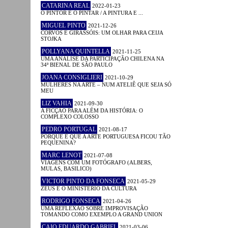
CATARINA REAL
2022-01-23
O PINTOR E O PINTAR / A PINTURA E ...
MIGUEL PINTO
2021-12-26
CORVOS E GIRASSÓIS: UM OLHAR PARA CEIJA
STOJKA
POLLYANA QUINTELLA
2021-11-25
UMA ANÁLISE DA PARTICIPAÇÃO CHILENA NA
34ª BIENAL DE SÃO PAULO
JOANA CONSIGLIERI
2021-10-29
MULHERES NA ARTE – NUM ATELIÊ QUE SEJA SÓ
MEU
LIZ VAHIA
2021-09-30
A FICÇÃO PARA ALÉM DA HISTÓRIA: O
COMPLEXO COLOSSO
PEDRO PORTUGAL
2021-08-17
PORQUE É QUE A ARTE PORTUGUESA FICOU TÃO
PEQUENINA?
MARC LENOT
2021-07-08
VIAGENS COM UM FOTÓGRAFO (ALBERS,
MULAS, BASILICO)
VICTOR PINTO DA FONSECA
2021-05-29
ZEUS E O MINISTÉRIO DA CULTURA
RODRIGO FONSECA
2021-04-26
UMA REFLEXÃO SOBRE IMPROVISAÇÃO
TOMANDO COMO EXEMPLO A GRAND UNION
CAIO EDUARDO GABRIEL
2021-03-06