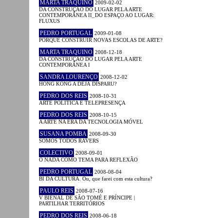
MARTA TRAQUINO
2009-02-02
DA CONSTRUÇÃO DO LUGAR PELA ARTE
CONTEMPORÂNEA II_DO ESPAÇO AO LUGAR:
FLUXUS
PEDRO PORTUGAL
2009-01-08
PORQUÊ CONSTRUIR NOVAS ESCOLAS DE ARTE?
MARTA TRAQUINO
2008-12-18
DA CONSTRUÇÃO DO LUGAR PELA ARTE
CONTEMPORÂNEA I
SANDRA LOURENÇO
2008-12-02
HONG KONG A DÉJÀ DISPARU?
PEDRO DOS REIS
2008-10-31
ARTE POLÍTICA E TELEPRESENÇA
PEDRO DOS REIS
2008-10-15
A ARTE NA ERA DA TECNOLOGIA MÓVEL
SUSANA POMBA
2008-09-30
SOMOS TODOS RAVERS
COLECTIVO
2008-09-01
O NADA COMO TEMA PARA REFLEXÃO
PEDRO PORTUGAL
2008-08-04
BI DA CULTURA. Ou, que farei com esta cultura?
PAULO REIS
2008-07-16
V BIENAL DE SÃO TOMÉ E PRÍNCIPE |
PARTILHAR TERRITÓRIOS
PEDRO DOS REIS
2008-06-18