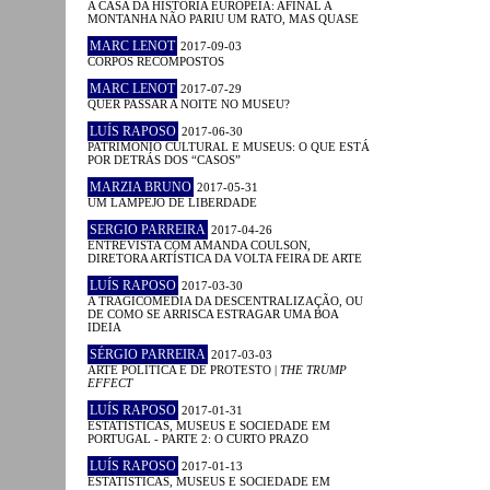
A CASA DA HISTÓRIA EUROPEIA: AFINAL A
MONTANHA NÃO PARIU UM RATO, MAS QUASE
MARC LENOT
2017-09-03
CORPOS RECOMPOSTOS
MARC LENOT
2017-07-29
QUER PASSAR A NOITE NO MUSEU?
LUÍS RAPOSO
2017-06-30
PATRIMÓNIO CULTURAL E MUSEUS: O QUE ESTÁ
POR DETRÁS DOS “CASOS”
MARZIA BRUNO
2017-05-31
UM LAMPEJO DE LIBERDADE
SERGIO PARREIRA
2017-04-26
ENTREVISTA COM AMANDA COULSON,
DIRETORA ARTÍSTICA DA VOLTA FEIRA DE ARTE
LUÍS RAPOSO
2017-03-30
A TRAGICOMÉDIA DA DESCENTRALIZAÇÃO, OU
DE COMO SE ARRISCA ESTRAGAR UMA BOA
IDEIA
SÉRGIO PARREIRA
2017-03-03
ARTE POLÍTICA E DE PROTESTO |
THE TRUMP
EFFECT
LUÍS RAPOSO
2017-01-31
ESTATÍSTICAS, MUSEUS E SOCIEDADE EM
PORTUGAL - PARTE 2: O CURTO PRAZO
LUÍS RAPOSO
2017-01-13
ESTATÍSTICAS, MUSEUS E SOCIEDADE EM