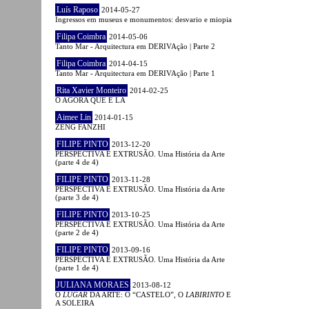
Luís Raposo
2014-05-27
Ingressos em museus e monumentos: desvario e miopia
Filipa Coimbra
2014-05-06
Tanto Mar - Arquitectura em DERIVAção | Parte 2
Filipa Coimbra
2014-04-15
Tanto Mar - Arquitectura em DERIVAção | Parte 1
Rita Xavier Monteiro
2014-02-25
O AGORA QUE É LÁ
Aimee Lin
2014-01-15
ZENG FANZHI
FILIPE PINTO
2013-12-20
PERSPECTIVA E EXTRUSÃO. Uma História da Arte
(parte 4 de 4)
FILIPE PINTO
2013-11-28
PERSPECTIVA E EXTRUSÃO. Uma História da Arte
(parte 3 de 4)
FILIPE PINTO
2013-10-25
PERSPECTIVA E EXTRUSÃO. Uma História da Arte
(parte 2 de 4)
FILIPE PINTO
2013-09-16
PERSPECTIVA E EXTRUSÃO. Uma História da Arte
(parte 1 de 4)
JULIANA MORAES
2013-08-12
O
LUGAR
DA ARTE: O “CASTELO”, O
LABIRINTO
E
A SOLEIRA