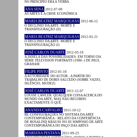
NO PRINCÍPIO ERA A VERBA
ANA SENA
2012-07-09
AS ARTES E A CRISE ECONÓMICA
MARIA BEATRIZ MARQUILHAS
2012-06-12
O DECLÍNIO DA ARTE: MORTE E
TRANSFIGURAÇÃO (II)
MARIA BEATRIZ MARQUILHAS
2012-05-21
O DECLÍNIO DA ARTE: MORTE E
TRANSFIGURAÇÃO (I)
JOSÉ CARLOS DUARTE
2012-03-19
A JANELA DAS POSSIBILIDADES. EM TORNO DA
SÉRIE
TELEVISION PORTRAITS
(1986–) DE PAUL
GRAHAM.
FILIPE PINTO
2012-01-16
A AUTORIDADE DO AUTOR - A PARTIR DO
TRABALHO DE DORIS SALCEDO (SOBRE VAZIO,
SILÊNCIO, MUDEZ)
JOSÉ CARLOS DUARTE
2011-12-07
LOUISE LAWLER. QUALQUER COISA ACERCA DO
MUNDO DA ARTE, MAS NÃO RECORDO
EXACTAMENTE O QUÊ.
ANANDA CARVALHO
2011-10-12
RE-CONFIGURAÇÕES NO SISTEMA DA ARTE
CONTEMPORÂNEA - RELATO DA CONFERÊNCIA
DE ROSALIND KRAUSS NO III SIMPÓSIO DE ARTE
CONTEMPORÂNEA DO PAÇO DAS ARTES
MARIANA PESTANA
2011-09-23