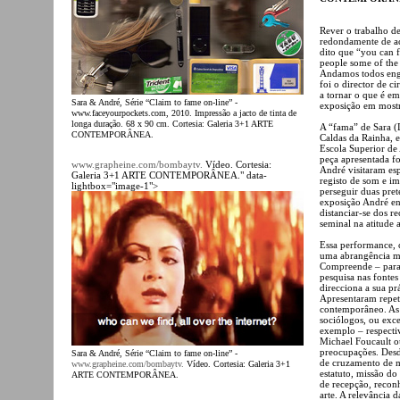
Rever o trabalho d
redondamente de ac
dito que “you can f
people some of the t
Andamos todos eng
foi o director de 
a tornar o que é em
Sara & André, Série “Claim to fame on-line” -
exposição em mostra
www.faceyourpockets.com, 2010. Impressão a jacto de tinta de
longa duração. 68 x 90 cm. Cortesia: Galeria 3+1 ARTE
A “fama” de Sara (
CONTEMPORÂNEA.
Caldas da Rainha, e
Escola Superior de 
peça apresentada fo
www.grapheine.com/bombaytv.
Vídeo. Cortesia:
André visitaram es
Galeria 3+1 ARTE CONTEMPORÂNEA." data-
registo de som e im
lightbox="image-1">
perseguir duas pret
exposição André ent
distanciar-se dos r
seminal na atitude 
Essa performance, 
uma abrangência ma
Compreende – para 
pesquisa nas fontes
direcciona a sua prá
Apresentaram repet
contemporâneo. As p
sociólogos, ou exce
exemplo – respecti
Michael Foucault o
preocupações. Desde
Sara & André, Série “Claim to fame on-line” -
de cruzamento de me
www.grapheine.com/bombaytv.
Vídeo. Cortesia: Galeria 3+1
estatuto, missão do
ARTE CONTEMPORÂNEA.
de recepção, reconh
arte. A relevância 