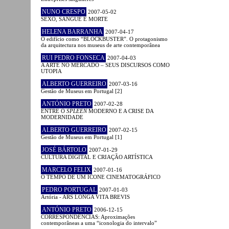
NUNO CRESPO
2007-05-02
SEXO, SANGUE E MORTE
HELENA BARRANHA
2007-04-17
O edifício como “BLOCKBUSTER”. O protagonismo
da arquitectura nos museus de arte contemporânea
RUI PEDRO FONSECA
2007-04-03
A ARTE NO MERCADO – SEUS DISCURSOS COMO
UTOPIA
ALBERTO GUERREIRO
2007-03-16
Gestão de Museus em Portugal [2]
ANTÓNIO PRETO
2007-02-28
ENTRE O
SPLEEN
MODERNO E A CRISE DA
MODERNIDADE
ALBERTO GUERREIRO
2007-02-15
Gestão de Museus em Portugal [1]
JOSÉ BÁRTOLO
2007-01-29
CULTURA DIGITAL E CRIAÇÃO ARTÍSTICA
MARCELO FELIX
2007-01-16
O TEMPO DE UM ÍCONE CINEMATOGRÁFICO
PEDRO PORTUGAL
2007-01-03
Artória - ARS LONGA VITA BREVIS
ANTÓNIO PRETO
2006-12-15
CORRESPONDÊNCIAS: Aproximações
contemporâneas a uma “iconologia do intervalo”