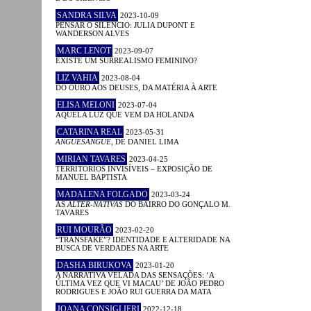
SANDRA SILVA
2023-10-09
PENSAR O SILÊNCIO: JULIA DUPONT E
WANDERSON ALVES
MARC LENOT
2023-09-07
EXISTE UM SURREALISMO FEMININO?
LIZ VAHIA
2023-08-04
DO OURO AOS DEUSES, DA MATÉRIA À ARTE
ELISA MELONI
2023-07-04
AQUELA LUZ QUE VEM DA HOLANDA
CATARINA REAL
2023-05-31
ANGUESÂNGUE
, DE DANIEL LIMA
MIRIAN TAVARES
2023-04-25
TERRITÓRIOS INVISÍVEIS – EXPOSIÇÃO DE
MANUEL BAPTISTA
MADALENA FOLGADO
2023-03-24
AS
ALTER-NATIVAS
DO BAIRRO DO GONÇALO M.
TAVARES
RUI MOURÃO
2023-02-20
“TRANSFAKE”? IDENTIDADE E ALTERIDADE NA
BUSCA DE VERDADES NA ARTE
DASHA BIRUKOVA
2023-01-20
A NARRATIVA VELADA DAS SENSAÇÕES: ‘A
ÚLTIMA VEZ QUE VI MACAU’ DE JOÃO PEDRO
RODRIGUES E JOÃO RUI GUERRA DA MATA
JOANA CONSIGLIERI
2022-12-18