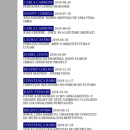
CARLA CARBONE
2019-08-20
FERNANDO LEMOS DESIGNER
DONNY CORREIA
2019-07-18
ANA AMORIM: MAPAS MENTAIS DE UMA VIDA-
OBRA
CARLA CARBONE
2019-06-02
JOÃO ONOFRE - ONCE IN A LIFETIME [REPEAT]
LAURA CASTRO
2019-04-16
FORA DA CIDADE. ARTE E ARQUITECTURA E
LUGAR
ISABEL COSTA
2019-03-09
CURADORIA DA MEMÓRIA: HANS ULRICH
OBRIST
INTERVIEW PROJECT
BEATRIZ COELHO
2018-12-22
JOSEP MAYNOU - ENTREVISTA
CONSTANÇA BABO
2018-11-17
CHRISTIAN BOLTANSKI NO FÓRUM DO FUTURO
KATY STEWART
2018-10-16
ENTRE A MEMÓRIA E O SEU APAGAMENTO:
O
GRANDE KILAPY
DE ZÉZÉ GAMBOA E O LEGADO
DO COLONIALISMO PORTUGUÊS
HELENA OSÓRIO
2018-09-13
JORGE LIMA BARRETO: CRIADOR DO CONCEITO
DE MÚSICA MINIMALISTA REPETITIVA
CONSTANÇA BABO
2018-07-29
VER AS VOZES DOS ARTISTAS NO METRO DO