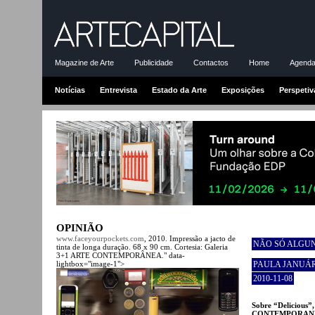
Magazine de Arte
Publicidade
Contactos
Home
Agenda-
Notícias
Entrevista
Estado da Arte
Exposições
Perspetiv
OPINIÃO
www.faceyourpockets.com
, 2010. Impressão a jacto de
NÃO SÓ ALGU
tinta de longa duração. 68 x 90 cm. Cortesia: Galeria
3+1 ARTE CONTEMPORÂNEA." data-
lightbox="image-1">
PAULA JANUÁ
2010-11-08
Sobre “Delicious”
CONTEMPORANEA,