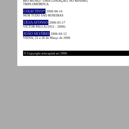
BIO-MUSEU: UMA CONDIÇÃO, NO MÍNIMO,
TRIPLOMÓRFICA
COLECTIVO*
2006-06-14
NEM TUDO SÃO ROSEIRAS
LÍGIA AFONSO
2006-05-17
VICTOR PALLA (1922 - 2006)
JOÃO SILVÉRIO
2006-04-12
VIENA, 22 a 26 de Março de 2006
© Copyright artecapital.art 2006