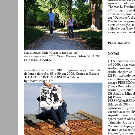
aquele tornado pos
Thomas L. Friedma
offshoring
: o que 
doutrinados, novos
em “Delicious”, são
Precisamente agora 
a esta exposição, i
office) e por Tiny
estão, seis séculos 
Paula Januário
Sara & André, Série “Claim to fame on-line” -
NOTAS
www.myspace.com
, 2010. Vídeo. Cortesia: Galeria 3+1 ARTE
CONTEMPORANEA.
(1)
A performance r
até 2009, duas vez
André passeiam no 
www.sleeveface.com
”, 2009. Impressão a jacto de tinta
André chegam ao P
de longa duração. 68 x 90 cm 2009. Cortesia: Galeria
(2)
Por exemplo com
3+1 ARTE CONTEMPORÂNEA." data-
e emolduradas, con
lightbox="image-1">
espaço PÊSSEGOprá
(“Peça Breviário d
André”), em 2008.
(3)
Amado, Migue
(4)
Projecto formal
PÊSSEGOpráSEMANA,
(Março de 2007) na
aquisição progress
apresentadas em di
Aquisiton: Ramiro 
apresentaram obras 
Trindade, Pauliana
Yonamine. Espaço A
relativo às especif
Dispute”, feita em