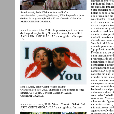
entretenimento e cu
e individual frente
ser enviadas image
hotel
publicita hoté
Sara & André, Série “Claim to fame on-line” -
hotéis de todo o m
www.hotelsbycity.net/blog/bed-jump
, 2009. Impressão a jacto
que afirma que nin
de tinta de longa duração. 68 x 90 cm. Cortesia: Galeria 3+1
your toaster
(.com) 
ARTE CONTEMPORÂNEA.
destes
sites
, inscre
ou mais especializ
dos
sites
serem geri
www.lifematon.info
, 2009. Impressão a jacto de tinta
mundo virtual de c
de longa duração. 68 x 90 cm. Cortesia: Galeria 3+1
de arte contempor
ARTE CONTEMPORÂNEA." data-lightbox="image-
tradução estatística
1">
clara do seu desenv
Sara & André fazem
que não perderam a
à população mundi
Friedman deu ao q
é um instrumento d
progressiva da edi
desenrolam o desafi
comentário a aspec
contemporânea pass
comércio. A peça a
consistia em panfle
grandes superfícies
eram tratadas como
os maços eles mes
colocarmos a ênfase
Sara & André, Série “Claim to fame on-line” -
lembrados de algum
www.lifematon.info
, 2009. Impressão a jacto de tinta de longa
deixam em aberto é
duração. 68 x 90 cm. Cortesia: Galeria 3+1 ARTE
concordar. Trabalh
CONTEMPORÂNEA.
seus temas. Mas a s
e hierarquia lógica
www.myspace.com
, 2010. Vídeo. Cortesia: Galeria 3+1
na prática artístic
ARTE CONTEMPORANEA." data-lightbox="image-
não existissem crité
1">
agentes envolvidos
suspensos no caos 