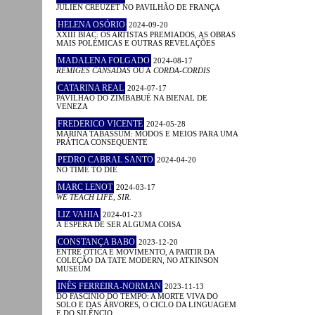
JULIEN CREUZET NO PAVILHÃO DE FRANÇA
HELENA OSÓRIO
2024-09-20
XXIII BIAC: OS ARTISTAS PREMIADOS, AS OBRAS
MAIS POLÉMICAS E OUTRAS REVELAÇÕES
MADALENA FOLGADO
2024-08-17
RÉMIGES CANSADAS
OU A
CORDA-CORDIS
CATARINA REAL
2024-07-17
PAVILHÃO DO ZIMBABUÉ NA BIENAL DE
VENEZA
FREDERICO VICENTE
2024-05-28
MARINA TABASSUM: MODOS E MEIOS PARA UMA
PRÁTICA CONSEQUENTE
PEDRO CABRAL SANTO
2024-04-20
NO TIME TO DIE
MARC LENOT
2024-03-17
WE TEACH LIFE, SIR.
LIZ VAHIA
2024-01-23
À ESPERA DE SER ALGUMA COISA
CONSTANÇA BABO
2023-12-20
ENTRE ÓTICA E MOVIMENTO, A PARTIR DA
COLEÇÃO DA TATE MODERN, NO ATKINSON
MUSEUM
INÊS FERREIRA-NORMAN
2023-11-13
DO FASCÍNIO DO TEMPO: A MORTE VIVA DO
SOLO E DAS ÁRVORES, O CICLO DA LINGUAGEM
E DO SILÊNCIO