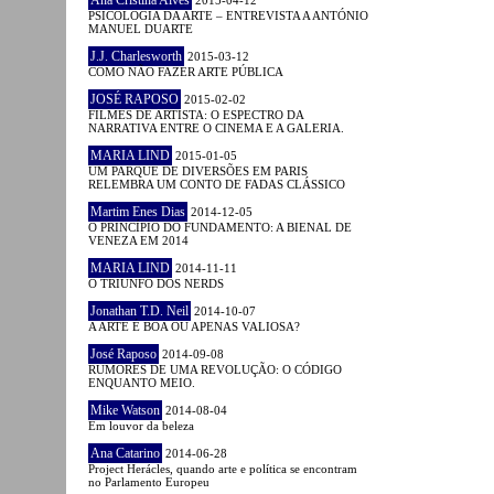
PSICOLOGIA DA ARTE – ENTREVISTA A ANTÓNIO
MANUEL DUARTE
J.J. Charlesworth
2015-03-12
COMO NÃO FAZER ARTE PÚBLICA
JOSÉ RAPOSO
2015-02-02
FILMES DE ARTISTA: O ESPECTRO DA
NARRATIVA ENTRE O CINEMA E A GALERIA.
MARIA LIND
2015-01-05
UM PARQUE DE DIVERSÕES EM PARIS
RELEMBRA UM CONTO DE FADAS CLÁSSICO
Martim Enes Dias
2014-12-05
O PRINCÍPIO DO FUNDAMENTO: A BIENAL DE
VENEZA EM 2014
MARIA LIND
2014-11-11
O TRIUNFO DOS NERDS
Jonathan T.D. Neil
2014-10-07
A ARTE É BOA OU APENAS VALIOSA?
José Raposo
2014-09-08
RUMORES DE UMA REVOLUÇÃO: O CÓDIGO
ENQUANTO MEIO.
Mike Watson
2014-08-04
Em louvor da beleza
Ana Catarino
2014-06-28
Project Herácles, quando arte e política se encontram
no Parlamento Europeu