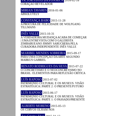
VICTOR PINTO DA FONSECA
2016-02-16
CORAÇÃO REVELADOR
MIRIAN TAVARES
2016-01-06
ABSOLUTELY
CONSTANÇA BABO
2015-11-28
A PROCURA DE FELICIDADE DE WOLFGANG
TILLMANS
INÊS VALLE
2015-10-31
A VERDADEIRA MUDANÇA ACABA DE COMEÇAR
| UMA ENTREVISTA COM O GALERISTA
ZIMBABUEANO JIMMY SARUCHERA PELA
CURADORA INDEPENDENTE INÊS VALLE
MARIBEL MENDES SOBREIRA
2015-09-17
PARA UMA CONCEPÇÃO DA ARTE SEGUNDO
MARKUS GABRIEL
RENATO RODRIGUES DA SILVA
2015-07-22
O CONCRETISMO E O NEOCONCRETISMO NO
BRASIL: ELEMENTOS PARA REFLEXÃO CRÍTICA
LUÍS RAPOSO
2015-07-02
PATRIMÓNIO CULTURAL E OS MUSEUS: VISÃO
ESTRATÉGICA | PARTE 2: O PRESENTE/FUTURO
LUÍS RAPOSO
2015-06-17
PATRIMÓNIO CULTURAL E OS MUSEUS: VISÃO
ESTRATÉGICA | PARTE 1: O PASSADO/PRESENTE
ALBERTO MORENO
2015-05-13
OS CORVOS OLHAM-NOS
Ana Cristina Alves
2015-04-12