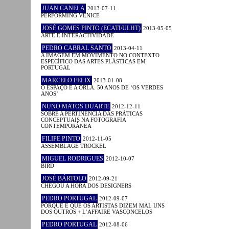
JUAN CANELA
2013-07-11
PERFORMING VENICE
JOSÉ GOMES PINTO (ECATI/ULHT)
2013-05-05
ARTE E INTERACTIVIDADE
PEDRO CABRAL SANTO
2013-04-11
A IMAGEM EM MOVIMENTO NO CONTEXTO
ESPECÍFICO DAS ARTES PLÁSTICAS EM
PORTUGAL
MARCELO FELIX
2013-01-08
O ESPAÇO E A ORLA. 50 ANOS DE ‘OS VERDES
ANOS’
NUNO MATOS DUARTE
2012-12-11
SOBRE A PERTINÊNCIA DAS PRÁTICAS
CONCEPTUAIS NA FOTOGRAFIA
CONTEMPORÂNEA
FILIPE PINTO
2012-11-05
ASSEMBLAGE TROCKEL
MIGUEL RODRIGUES
2012-10-07
BIRD
JOSÉ BÁRTOLO
2012-09-21
CHEGOU A HORA DOS DESIGNERS
PEDRO PORTUGAL
2012-09-07
PORQUE É QUE OS ARTISTAS DIZEM MAL UNS
DOS OUTROS + L’AFFAIRE VASCONCELOS
PEDRO PORTUGAL
2012-08-06