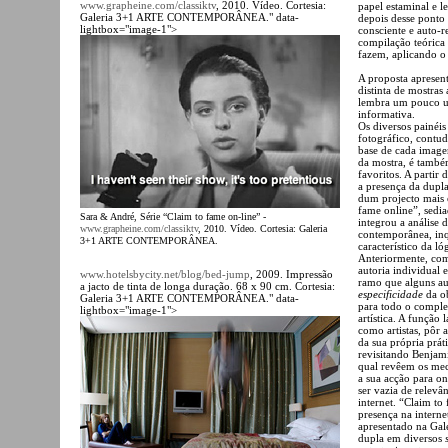
www.grapheine.com/classiktv
, 2010. Vídeo. Cortesia:
papel estaminal e l
Galeria 3+1 ARTE CONTEMPORÂNEA." data-
depois desse ponto 
lightbox="image-1">
consciente e auto-
compilação teórica
fazem, aplicando 
A proposta apresent
distinta de mostras
lembra um pouco
informativa.
Os diversos painéis
fotográfico, contu
base de cada imagem
da mostra, é tam
favoritos. A partir 
a presença da dupla
dum projecto mais e
fame online”, sedi
Sara & André, Série “Claim to fame on-line” -
integrou a análise 
www.grapheine.com/classiktv
, 2010. Vídeo. Cortesia: Galeria
contemporânea, inq
3+1 ARTE CONTEMPORÂNEA.
característico da ló
Anteriormente, com
autoria individual 
www.hotelsbycity.net/blog/bed-jump
, 2009. Impressão
ramo que alguns au
a jacto de tinta de longa duração. 68 x 90 cm. Cortesia:
especificidade
da ob
Galeria 3+1 ARTE CONTEMPORÂNEA." data-
para todo o comple
lightbox="image-1">
artística. A função 
como artistas, pôr
da sua própria prát
revisitando Benjami
qual revêem os mec
a sua acção para o
ser vazia de relev
internet. “Claim to
presença na interne
apresentado na Gal
dupla em diversos