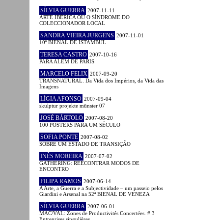
SÍLVIA GUERRA
2007-11-11
ARTE IBÉRICA OU O SÍNDROME DO
COLECCIONADOR LOCAL
SANDRA VIEIRA JURGENS
2007-11-01
10ª BIENAL DE ISTAMBUL
TERESA CASTRO
2007-10-16
PARA ALÉM DE PARIS
MARCELO FELIX
2007-09-20
TRANSNATURAL. Da Vida dos Impérios, da Vida das
Imagens
LÍGIA AFONSO
2007-09-04
skulptur projekte münster 07
JOSÉ BÁRTOLO
2007-08-20
100 POSTERS PARA UM SÉCULO
SOFIA PONTE
2007-08-02
SOBRE UM ESTADO DE TRANSIÇÃO
INÊS MOREIRA
2007-07-02
GATHERING: REECONTRAR MODOS DE
ENCONTRO
FILIPA RAMOS
2007-06-14
A Arte, a Guerra e a Subjectividade – um passeio pelos
Giardini e Arsenal na 52ª BIENAL DE VENEZA
SÍLVIA GUERRA
2007-06-01
MAC/VAL: Zones de Productivités Concertées. # 3
Entreprises singulières