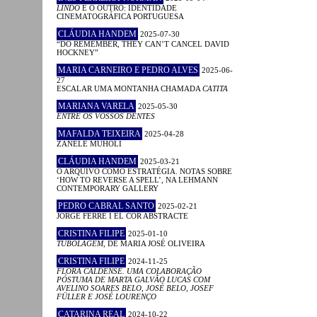
LINDO
E O OUTRO: IDENTIDADE
CINEMATOGRÁFICA PORTUGUESA
CLÁUDIA HANDEM
2025-07-30
“DO REMEMBER, THEY CAN’T CANCEL DAVID
HOCKNEY”
MARIA CARNEIRO E PEDRO ALVES
2025-06-
27
ESCALAR UMA MONTANHA CHAMADA
CATITA
MARIANA VARELA
2025-05-30
ENTRE OS VOSSOS DENTES
MAFALDA TEIXEIRA
2025-04-28
ZANELE MUHOLI
CLÁUDIA HANDEM
2025-03-21
O ARQUIVO COMO ESTRATÉGIA. NOTAS SOBRE
‘HOW TO REVERSE A SPELL’, NA LEHMANN
CONTEMPORARY GALLERY
PEDRO CABRAL SANTO
2025-02-21
JORGE FERRÉ I EL COR ABSTRACTE
CRISTINA FILIPE
2025-01-10
TUBOLAGEM
, DE MARIA JOSÉ OLIVEIRA
CRISTINA FILIPE
2024-11-25
FLORA CALDENSE. UMA COLABORAÇÃO
PÓSTUMA DE MARTA GALVÃO LUCAS COM
AVELINO SOARES BELO, JOSÉ BELO, JOSEF
FÜLLER E JOSÉ LOURENÇO
CATARINA REAL
2024-10-22