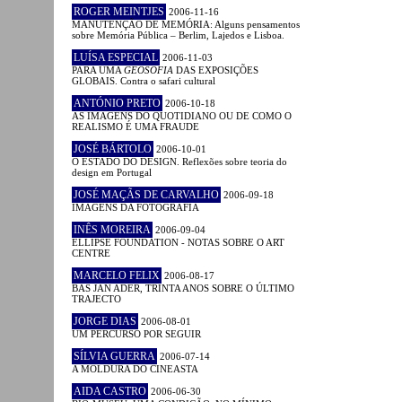
ROGER MEINTJES
2006-11-16
MANUTENÇÃO DE MEMÓRIA: Alguns pensamentos
sobre Memória Pública – Berlim, Lajedos e Lisboa.
LUÍSA ESPECIAL
2006-11-03
PARA UMA
GEOSOFIA
DAS EXPOSIÇÕES
GLOBAIS. Contra o safari cultural
ANTÓNIO PRETO
2006-10-18
AS IMAGENS DO QUOTIDIANO OU DE COMO O
REALISMO É UMA FRAUDE
JOSÉ BÁRTOLO
2006-10-01
O ESTADO DO DESIGN. Reflexões sobre teoria do
design em Portugal
JOSÉ MAÇÃS DE CARVALHO
2006-09-18
IMAGENS DA FOTOGRAFIA
INÊS MOREIRA
2006-09-04
ELLIPSE FOUNDATION - NOTAS SOBRE O ART
CENTRE
MARCELO FELIX
2006-08-17
BAS JAN ADER, TRINTA ANOS SOBRE O ÚLTIMO
TRAJECTO
JORGE DIAS
2006-08-01
UM PERCURSO POR SEGUIR
SÍLVIA GUERRA
2006-07-14
A MOLDURA DO CINEASTA
AIDA CASTRO
2006-06-30