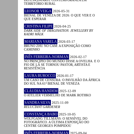
TERRITÓRIO RURAL
LEONOR VEIGA
2026-05-31
BIENAL DE VENEZA DE 2026: O QUE VER E O
QUE ESPERAR
CRISTINA FILIPE
2026-04-25
DARK SIDE OF IMAGINATION. JEWELLERY BY
KADRI MÄLK
MARIANA VARELA
2026-03-17
BRUNO ZHU NO CAM: A EXPOSIÇÃO COMO
CAMINHO
INÊS FERREIRA-NORMAN
2026-02-17
NO PRINCÍPIO DO MUNDO DISSE A OVELHA. E O
FIO DE LÃ SE TORNOU PASTOR, ARTISTA E
RESISTÊNCIA
LAURA BUROCCO
2026-01-17
UM CASO DE CENSURA: O PAVILHÃO DA ÁFRICA
DO SUL NA 61ª BIENAL DE VENEZA
CLÁUDIA HANDEM
2025-12-09
O ATELIER VERMELHO DE MARK ROTHKO
SANDRA SILVA
2025-11-09
RELUCTANT GARDENER
CONSTANÇA BABO
2025-10-05
WOLFGANG TILLMANS: O SENSÍVEL DO
FOTOGRÁFICO. A ÚLTIMA EXPOSIÇÃO DO
CENTRE GEORGES POMPIDOU
INÊS FERREIRA-NORMAN
2025-09-04