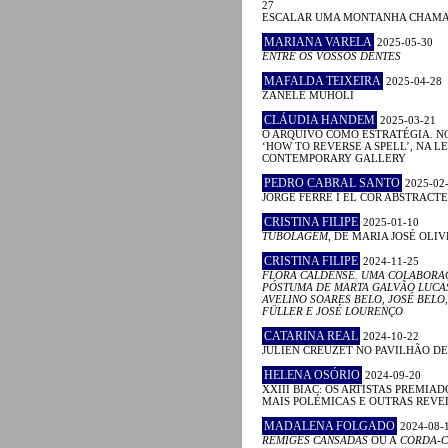
27
ESCALAR UMA MONTANHA CHAM
MARIANA VARELA
2025-05-30
ENTRE OS VOSSOS DENTES
MAFALDA TEIXEIRA
2025-04-28
ZANELE MUHOLI
CLÁUDIA HANDEM
2025-03-21
O ARQUIVO COMO ESTRATÉGIA. N
‘HOW TO REVERSE A SPELL’, NA 
CONTEMPORARY GALLERY
PEDRO CABRAL SANTO
2025-02
JORGE FERRÉ I EL COR ABSTRACTE
CRISTINA FILIPE
2025-01-10
TUBOLAGEM
, DE MARIA JOSÉ OLIV
CRISTINA FILIPE
2024-11-25
FLORA CALDENSE. UMA COLABORA
PÓSTUMA DE MARTA GALVÃO LUCA
AVELINO SOARES BELO, JOSÉ BELO,
FÜLLER E JOSÉ LOURENÇO
CATARINA REAL
2024-10-22
JULIEN CREUZET NO PAVILHÃO D
HELENA OSÓRIO
2024-09-20
XXIII BIAC: OS ARTISTAS PREMIAD
MAIS POLÉMICAS E OUTRAS REV
MADALENA FOLGADO
2024-08-
RÉMIGES CANSADAS
OU A
CORDA-C