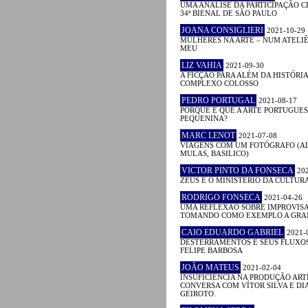
UMA ANÁLISE DA PARTICIPAÇÃO C
34ª BIENAL DE SÃO PAULO
JOANA CONSIGLIERI
2021-10-29
MULHERES NA ARTE – NUM ATELIÊ
MEU
LIZ VAHIA
2021-09-30
A FICÇÃO PARA ALÉM DA HISTÓRIA
COMPLEXO COLOSSO
PEDRO PORTUGAL
2021-08-17
PORQUE É QUE A ARTE PORTUGUES
PEQUENINA?
MARC LENOT
2021-07-08
VIAGENS COM UM FOTÓGRAFO (AL
MULAS, BASILICO)
VICTOR PINTO DA FONSECA
202
ZEUS E O MINISTÉRIO DA CULTUR
RODRIGO FONSECA
2021-04-26
UMA REFLEXÃO SOBRE IMPROVIS
TOMANDO COMO EXEMPLO A GRA
CAIO EDUARDO GABRIEL
2021-
DESTERRAMENTOS E SEUS FLUXOS
FELIPE BARBOSA
JOÃO MATEUS
2021-02-04
INSUFICIÊNCIA NA PRODUÇÃO ART
CONVERSA COM VÍTOR SILVA E DI
GEIROTO.