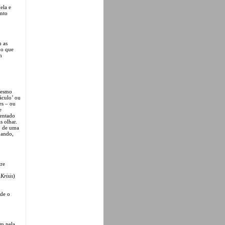
ela e
ento
m as
do que
m
mesmo
áculo’ ou
es – ou
e
mentado
s olhar.
o de uma
uando,
tre
n
Krisis
)
 de o
em pela