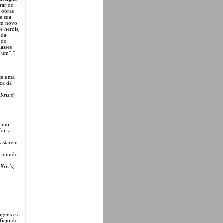
rar do
 obras
e sua
 um novo
e heróis,
nda
r do
lasses
r um”.”
ste uma
ica da
n
Krisis
)
como
oi, a
afastarem
.
vo mundo
n
Krisis
)
agens e a
fício do