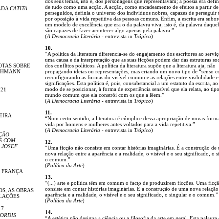
dos seus temas, isto é, dos personagens que representavam; a poesia era defin
de tudo como uma acção. A acção, como encadeamento de efeitos a partir de 
ADA
CATITA
perseguidos, definia o universo dos indivíduos nobres, capazes de perseguir ta
por oposição à vida repetitiva das pessoas comuns. Enfim, a escrita era subo
um modelo de excelência que era o da palavra viva, isto é, da palavra daque
são capazes de fazer acontecer algo apenas pela palavra.”
(
A Democracia Literária
- entrevista in
Trópico
)
10.
“A política da literatura diferencia-se do engajamento dos escritores ao servi
uma causa e da interpretação que as suas ficções podem dar das estruturas soc
OTAS SOBRE
dos conflitos políticos. A política da literatura supõe que a literatura aja, não
LEHMANN
propagando ideias ou representações, mas criando um novo tipo de “senso
reconfigurando as formas do visível comum e as relações entre visibilidade e
significações. Esta política é, pois, consubstancial a um estatuto da escrita, ao
modo de se posicionar, à forma de experiência sensível que ela relata, ao tip
-21
mundo comum que ela constrói com os que a lêem.”
(
A Democracia Literária
- entrevista in
Trópico
)
11.
EIRA
“Num certo sentido, a literatura é cúmplice dessa apropriação de novas form
vida por homens e mulheres antes voltados para a vida repetitiva.”
(
A Democracia Literária
- entrevista in
Trópico
)
ÇÃO
S COM
12.
 JOSEF
“Uma ficção não consiste em contar histórias imaginárias. É a construção de
nova relação entre a aparência e a realidade, o visível e o seu significado, o s
o comum.”
(
Política da Arte
)
E FRANÇA
13.
“(...) arte e política têm em comum o facto de produzirem ficções. Uma ficç
consiste em contar histórias imaginárias. É a construção de uma nova relação
OS, AS OBRAS
aparência e a realidade, o visível e o seu significado, o singular e o comum.”
ELAÇÕES
(
Política da Arte
)
17
14.
ORDIS
“A estética não designa a ciência ou a filosofia da arte em geral. Esta palavra