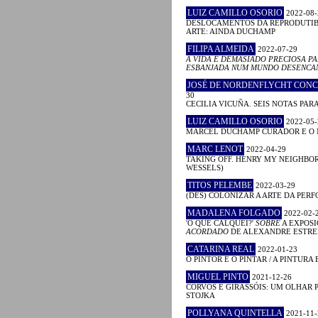
LUIZ CAMILLO OSORIO
2022-08-
DESLOCAMENTOS DA REPRODUTIB
ARTE: AINDA DUCHAMP
FILIPA ALMEIDA
2022-07-29
A VIDA É DEMASIADO PRECIOSA PA
ESBANJADA NUM MUNDO DESENCA
JOSÉ DE NORDENFLYCHT CON
30
CECILIA VICUÑA. SEIS NOTAS PAR
LUIZ CAMILLO OSORIO
2022-05-
MARCEL DUCHAMP CURADOR E O
MARC LENOT
2022-04-29
TAKING OFF. HENRY MY NEIGHBO
WESSELS)
TITOS PELEMBE
2022-03-29
(DES) COLONIZAR A ARTE DA PER
MADALENA FOLGADO
2022-02-
'O QUE CALQUEI?'
SOBRE
A EXPOS
ACORDADO
DE ALEXANDRE ESTRE
CATARINA REAL
2022-01-23
O PINTOR E O PINTAR / A PINTURA E 
MIGUEL PINTO
2021-12-26
CORVOS E GIRASSÓIS: UM OLHAR P
STOJKA
POLLYANA QUINTELLA
2021-11-