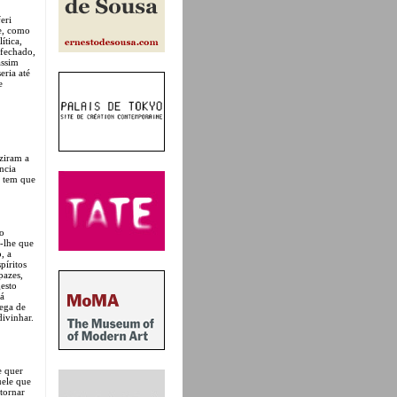
eri
se, como
ítica,
 fechado,
assim
eria até
e
ziram a
ncia
e tem que
 o
r-lhe que
, a
píritos
pazes,
gesto
rá
rega de
divinhar.
e quer
uele que
 tornar