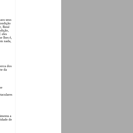
 aos seus
condição
r, René
ndição,
E eles
e lhes é,
zem nada,
cerca dos
te da
ue
taculares
limenta a
cidade de