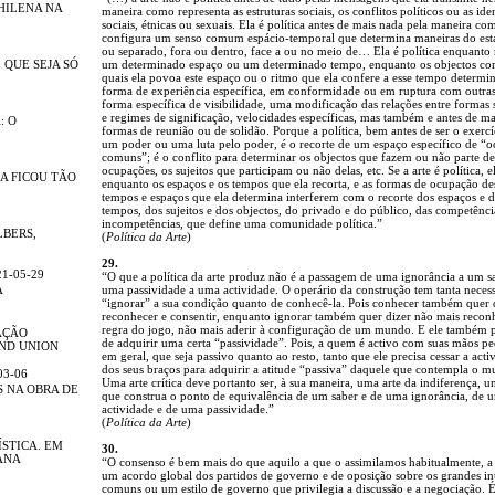
HILENA NA
maneira como representa as estruturas sociais, os conflitos políticos ou as ide
sociais, étnicas ou sexuais. Ela é política antes de mais nada pela maneira co
configura um senso comum espácio-temporal que determina maneiras do esta
ou separado, fora ou dentro, face a ou no meio de… Ela é política enquanto 
 QUE SEJA SÓ
um determinado espaço ou um determinado tempo, enquanto os objectos co
quais ela povoa este espaço ou o ritmo que ela confere a esse tempo determ
forma de experiência específica, em conformidade ou em ruptura com outra
forma específica de visibilidade, uma modificação das relações entre formas 
e regimes de significação, velocidades específicas, mas também e antes de ma
: O
formas de reunião ou de solidão. Porque a política, bem antes de ser o exercí
um poder ou uma luta pelo poder, é o recorte de um espaço específico de “
comuns”; é o conflito para determinar os objectos que fazem ou não parte de
ocupações, os sujeitos que participam ou não delas, etc. Se a arte é política, e
A FICOU TÃO
enquanto os espaços e os tempos que ela recorta, e as formas de ocupação de
tempos e espaços que ela determina interferem com o recorte dos espaços e 
tempos, dos sujeitos e dos objectos, do privado e do público, das competênci
incompetências, que define uma comunidade política.”
BERS,
(
Política da Arte
)
29.
1-05-29
“O que a política da arte produz não é a passagem de uma ignorância a um s
A
uma passividade a uma actividade. O operário da construção tem tanta neces
“ignorar” a sua condição quanto de conhecê-la. Pois conhecer também quer 
reconhecer e consentir, enquanto ignorar também quer dizer não mais recon
regra do jogo, não mais aderir à configuração de um mundo. E ele também p
AÇÃO
de adquirir uma certa “passividade”. Pois, a quem é activo com suas mãos pe
ND UNION
em geral, que seja passivo quanto ao resto, tanto que ele precisa cessar a acti
dos seus braços para adquirir a atitude “passiva” daquele que contempla o 
03-06
Uma arte crítica deve portanto ser, à sua maneira, uma arte da indiferença, u
 NA OBRA DE
que construa o ponto de equivalência de um saber e de uma ignorância, de 
actividade e de uma passividade.”
(
Política da Arte
)
ÍSTICA. EM
30.
ANA
“O consenso é bem mais do que aquilo a que o assimilamos habitualmente, a 
um acordo global dos partidos de governo e de oposição sobre os grandes int
comuns ou um estilo de governo que privilegia a discussão e a negociação. 