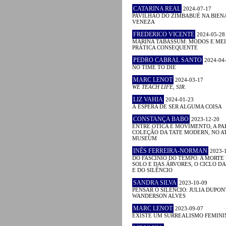
CATARINA REAL
2024-07-17
PAVILHÃO DO ZIMBABUÉ NA BIEN
VENEZA
FREDERICO VICENTE
2024-05-28
MARINA TABASSUM: MODOS E MEI
PRÁTICA CONSEQUENTE
PEDRO CABRAL SANTO
2024-04
NO TIME TO DIE
MARC LENOT
2024-03-17
WE TEACH LIFE, SIR.
LIZ VAHIA
2024-01-23
À ESPERA DE SER ALGUMA COISA
CONSTANÇA BABO
2023-12-20
ENTRE ÓTICA E MOVIMENTO, A PA
COLEÇÃO DA TATE MODERN, NO A
MUSEUM
INÊS FERREIRA-NORMAN
2023-
DO FASCÍNIO DO TEMPO: A MORTE
SOLO E DAS ÁRVORES, O CICLO D
E DO SILÊNCIO
SANDRA SILVA
2023-10-09
PENSAR O SILÊNCIO: JULIA DUPON
WANDERSON ALVES
MARC LENOT
2023-09-07
EXISTE UM SURREALISMO FEMINI