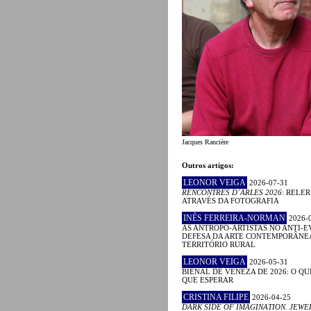
Jacques Rancière
Outros artigos:
LEONOR VEIGA
2026-07-31
RENCONTRES D´ARLES 2026
: RELE
ATRAVÉS DA FOTOGRAFIA
INÊS FERREIRA-NORMAN
2026-
AS ANTROPO-ARTISTAS NO ANTI-E
DEFESA DA ARTE CONTEMPORÂNE
TERRITÓRIO RURAL
LEONOR VEIGA
2026-05-31
BIENAL DE VENEZA DE 2026: O QU
QUE ESPERAR
CRISTINA FILIPE
2026-04-25
DARK SIDE OF IMAGINATION. JEWE