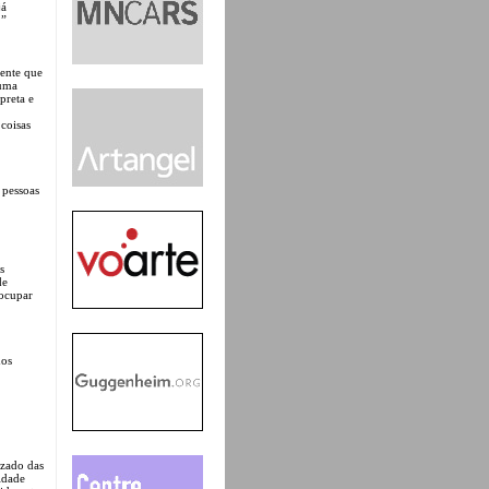
já
.”
mente que
 uma
rpreta e
coisas
 pessoas
s
de
 ocupar
dos
izado das
idade