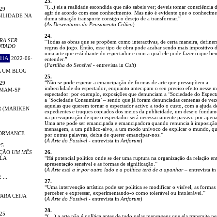
23.
“(...) eis a realidade escondida que não sabeis ver; deveis tomar consciência d
29
agir de acordo com esse conhecimento. Mas não é evidente que o conhecim
ILIDADE NA
duma situação transporte consigo o desejo de a transformar.”
(
As Desventuras do Pensamento Crítico
)
24.
RA SER
“Todas as obras que se propõem como interactivas, de certa maneira, define
NTADO
regras do jogo. Então, esse tipo de obra pode acabar sendo mais impositivo 
uma arte que está diante do espectador e com a qual ele pode fazer o que be
CHA
2022-06-
entender.”
(
Partilha do Sensível
- entrevista in
Cult
)
A UM BLOG
25.
“Não se pode esperar a emancipação de formas de arte que pressupõem a
29
imbecilidade do espectador, enquanto antecipam o seu preciso efeito nesse 
 MAM-SP
espectador: por exemplo, exposições que denunciam a ‘Sociedade do Espect
a ‘Sociedade Consumista’ – sendo que já foram denunciadas centenas de vez
aquelas que querem tornar o espectador activo a todo o custo, com a ajuda d
R (MARIKEN
expedientes e truques copiados dos meios da publicidade, um desejo funda
na pressuposição de que o espectador será necessariamente passivo por apena
Uma arte pode ser emancipada e emancipadora quando renuncia à imposiçã
mensagem, a um público-alvo, a um modo unívoco de explicar o mundo, q
FORMANCE
por outras palavras, deixa de querer emancipar-nos.”
(
A Arte do Possível
- entrevista in
Artforum
)
25
IÇÃO
UM MÊS
26.
LA
“Há potencial político onde se der uma ruptura na organização da relação en
apresentação sensível e as formas de significação.”
(
A Arte está a ir por outro lado e a política terá de a apanhar
– entrevista i
...
27.
“Uma intervenção artística pode ser política se modificar o visível, as formas
perceber e expressar, experimentando-o como tolerável ou intolerável.”
ARA CEIJA
(
A Arte do Possível
- entrevista in
Artforum
)
28.
25
“(…) a arte não é política antes de tudo pelas mensagens que ela transmite n