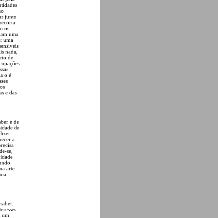
ntidades
mo
r junto
recorta
m os
inam uma
s: uma
sensíveis
is nada,
cio de
ocupações
ssas
la o é
sses
dos
as e das
aber e de
sidade de
dizer
hecer a
recisa
de-se,
vidade
mundo.
ma arte
uma
saber,
eresses
É um