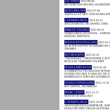
LIZ VAHIA
2023-08-04
DO OURO AOS DEUSES, DA MATÉRI
ELISA MELONI
2023-07-04
AQUELA LUZ QUE VEM DA HOLA
CATARINA REAL
2023-05-31
ANGUESÂNGUE
, DE DANIEL LIMA
MIRIAN TAVARES
2023-04-25
TERRITÓRIOS INVISÍVEIS – EXPOS
MANUEL BAPTISTA
MADALENA FOLGADO
2023-03-
AS
ALTER-NATIVAS
DO BAIRRO DO 
TAVARES
RUI MOURÃO
2023-02-20
“TRANSFAKE”? IDENTIDADE E AL
BUSCA DE VERDADES NA ARTE
DASHA BIRUKOVA
2023-01-20
A NARRATIVA VELADA DAS SENSAÇ
ÚLTIMA VEZ QUE VI MACAU’ DE J
RODRIGUES E JOÃO RUI GUERRA 
JOANA CONSIGLIERI
2022-12-18
RUI CHAFES,
DESABRIGO
MARC LENOT
2022-11-17
MUNCH EM DIÁLOGO
CATARINA REAL
2022-10-08
APONTAMENTOS A PARTIR DE, SOB
DUELO
DE INÊS VIEGAS OLIVEIRA