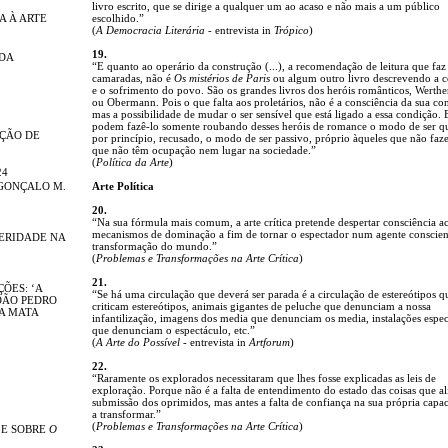
livro escrito, que se dirige a qualquer um ao acaso e não mais a um público
A À ARTE
escolhido.”
(
A Democracia Literária
- entrevista in
Trópico
)
19.
NDA
“E quanto ao operário da construção (...), a recomendação de leitura que faz
camaradas, não é
Os mistérios de Paris
ou algum outro livro descrevendo a 
e o sofrimento do povo. São os grandes livros dos heróis românticos, Werthe
ou Obermann. Pois o que falta aos proletários, não é a consciência da sua co
mas a possibilidade de mudar o ser sensível que está ligado a essa condição. 
podem fazê-lo somente roubando desses heróis de romance o modo de ser qu
IÇÃO DE
por princípio, recusado, o modo de ser passivo, próprio àqueles que não fa
que não têm ocupação nem lugar na sociedade.”
(
Política da Arte
)
24
GONÇALO M.
Arte Política
20.
“Na sua fórmula mais comum, a arte crítica pretende despertar consciência a
mecanismos de dominação a fim de tornar o espectador num agente conscien
TERIDADE NA
transformação do mundo.”
(
Problemas e Transformações na Arte Crítica
)
21.
ÕES: ‘A
“Se há uma circulação que deverá ser parada é a circulação de estereótipos q
OÃO PEDRO
criticam estereótipos, animais gigantes de peluche que denunciam a nossa
DA MATA
infantilização, imagens dos media que denunciam os media, instalações espec
que denunciam o espectáculo, etc.”
(
A Arte do Possível
- entrevista in
Artforum
)
22.
“Raramente os explorados necessitaram que lhes fosse explicadas as leis de
exploração. Porque não é a falta de entendimento do estado das coisas que a
submissão dos oprimidos, mas antes a falta de confiança na sua própria capa
a transformar.”
(
Problemas e Transformações na Arte Crítica
)
 E SOBRE
O