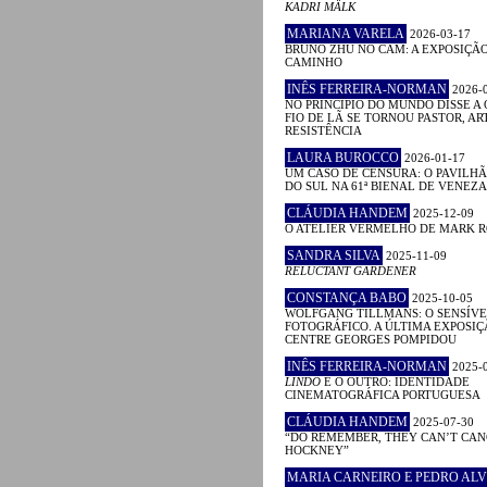
KADRI MÄLK
MARIANA VARELA
2026-03-17
BRUNO ZHU NO CAM: A EXPOSIÇÃ
CAMINHO
INÊS FERREIRA-NORMAN
2026-
NO PRINCÍPIO DO MUNDO DISSE A 
FIO DE LÃ SE TORNOU PASTOR, ART
RESISTÊNCIA
LAURA BUROCCO
2026-01-17
UM CASO DE CENSURA: O PAVILHÃ
DO SUL NA 61ª BIENAL DE VENEZA
CLÁUDIA HANDEM
2025-12-09
O ATELIER VERMELHO DE MARK 
SANDRA SILVA
2025-11-09
RELUCTANT GARDENER
CONSTANÇA BABO
2025-10-05
WOLFGANG TILLMANS: O SENSÍVE
FOTOGRÁFICO. A ÚLTIMA EXPOSIÇ
CENTRE GEORGES POMPIDOU
INÊS FERREIRA-NORMAN
2025-
LINDO
E O OUTRO: IDENTIDADE
CINEMATOGRÁFICA PORTUGUESA
CLÁUDIA HANDEM
2025-07-30
“DO REMEMBER, THEY CAN’T CAN
HOCKNEY”
MARIA CARNEIRO E PEDRO ALV