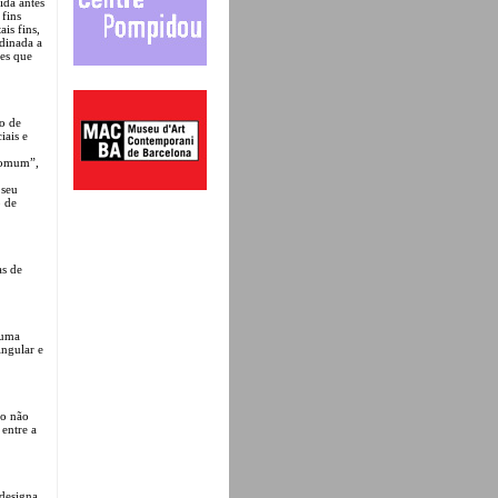
ida antes
fins
is fins,
rdinada a
les que
ço de
iais e
 comum”,
 seu
o de
as de
 uma
ingular e
ão não
 entre a
 designa