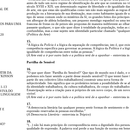
antes de tudo um novo regime de identificação da arte que se construiu no vi
século XVIII e XIX: um determinado regime de liberdade e de igualdade das
AL DE
de arte, em que estas são qualificadas como tais não mais segundo as regras d
produção ou a hierarquia de sua destinação, mas como habitantes iguais de
tipo de senso comum onde os mistérios da fé, os grandes feitos dos príncipes 
um albergue de aldeia holandesa, um pequeno mendigo espanhol ou uma te
OS PARA UMA
francesa de frutas ou de peixes são propostas de maneira indiferente ao olha
passante qualquer, o que não quer dizer à totalidade da população, todas as c
confundidas, mas a esse sujeito sem identidade particular chamado “qualque
(
Política da Arte
)
-20
15.
“A lógica da
Polícia
é a lógica da separação de competências; isto é, que exi
competência específica para governar as pessoas. A lógica da
Política
é a lóg
igualdade de competências entre todas as pessoas.”
(
A Arte está a ir por outro lado e a política terá de a apanhar
– entrevista i
Partilha do Sensível
16.
RTIR DA
“O que quer dizer ‘Partilha do Sensível?’ Que tipo de mundo nos é dado, e 
TKINSON
podemos nós fazer sentido a partir desse mundo sensível? O que tentei fazer f
partir do seu colectivo [dos trabalhadores] construir uma nova forma de
subjectividade. Isto significa que os proletários teriam a possibilidade de se 
da identidade trabalhadora, da cultura trabalhadora, do corpo do trabalhador
11-13
Emancipação seria a criação para si próprios de um novo corpo, de um no
 VIVA DO
vivível
.
A LINGUAGEM
(
A Arte está a ir por outro lado e a política terá de a apanhar
– entrevista i
17.
“A democracia literária faz qualquer pessoa sentir formas de sentimento e de
T E
expressão reservadas às pessoas escolhidas.”
(
A Democracia Literária
- entrevista in
Trópico
)
18.
NO?
“(...) não há mais princípio de correspondência entra a dignidade dos person
qualidade de expressão. A palavra oral perde a sua função de norma em bene