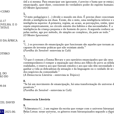
útil a si mesma. Para emancipar um ignorante, é preciso e basta que se esteja 
emancipado, quer dizer, consciente do verdadeiro poder do espírito humano
(
O Mestre Ignorante
)
O COMO
5.
“O mito pedagógico (...) divide o mundo em dois. É preciso dizer concreta
divide a inteligência em duas. Existe, diz o mito, uma inteligência inferior e
02-17
inteligência superior. A primeira, regista, ao acaso, as percepções, retém, inte
OVELHA. E O
repete empiricamente, no círculo estreito dos hábitos e das necessidades. É a
ISTA E
inteligência da criança pequena e do homem do povo. A segunda conhece as 
pelas razões, age por método, do simples ao complexo, da parte ao todo.”
(
O Mestre Ignorante
)
O DA ÁFRICA
6.
“(...) os processos de emancipação que funcionam são aqueles que tornam as
capazes de inventar práticas que não existiam ainda.”
(
Partilha do Sensível
- entrevista in
Cult
)
ROTHKO
7.
“O que é comum a Emma Bovary e aos operários emancipados que são seus
contemporâneos é romper a separação que deixa aos filhos do povo as sólida
realidades, e reserva aos que fizeram estudos e aos que não têm necessidade 
ganhar a vida as delicadezas da sensação e da linguagem ou o cuidado de se
dos negócios da comunidade.”
L DO
(
A Democracia Literária
- entrevista in
Trópico
)
ÃO DO
8.
“Se há um movimento de emancipação, há uma transformação do universo 
09-04
possíveis.”
(
Partilha do Sensível
- entrevista in
Cult
)
Democracia Literária
CEL DAVID
9.
“A literatura é (...) um regime da escrita que rompe com o universo hierarqu
ES
Belas Letras: nesse universo, os géneros eram hierarquizados segundo a dign
2025-06-