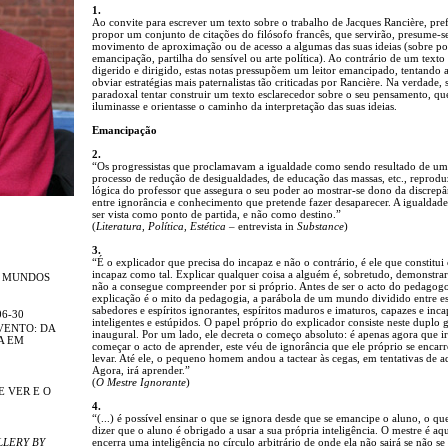
1.
Ao convite para escrever um texto sobre o trabalho de Jacques Rancière, pref
propor um conjunto de citações do filósofo francês, que servirão, presume-
movimento de aproximação ou de acesso a algumas das suas ideias (sobre pol
emancipação, partilha do sensível ou arte política). Ao contrário de um texto
digerido e dirigido, estas notas pressupõem um leitor emancipado, tentando 
obviar estratégias mais paternalistas tão criticadas por Rancière. Na verdade, s
paradoxal tentar construir um texto esclarecedor sobre o seu pensamento, qu
iluminasse e orientasse o caminho da interpretação das suas ideias.
Emancipação
2.
“Os progressistas que proclamavam a igualdade como sendo resultado de um
processo de redução de desigualdades, de educação das massas, etc., reprodu
lógica do professor que assegura o seu poder ao mostrar-se dono da discrepâ
entre ignorância e conhecimento que pretende fazer desaparecer. A igualdad
ser vista como ponto de partida, e não como destino.”
(
Literatura, Política, Estética
– entrevista in
Substance
)
3.
“É o explicador que precisa do incapaz e não o contrário, é ele que constitui
incapaz como tal. Explicar qualquer coisa a alguém é, sobretudo, demonstra
R MUNDOS
não a consegue compreender por si próprio. Antes de ser o acto do pedagogo
explicação é o mito da pedagogia, a parábola de um mundo dividido entre es
sabedores e espíritos ignorantes, espíritos maduros e imaturos, capazes e inca
06-30
inteligentes e estúpidos. O papel próprio do explicador consiste neste duplo 
VENTO: DA
inaugural. Por um lado, ele decreta o começo absoluto: é apenas agora que i
A EM
começar o acto de aprender, este véu de ignorância que ele próprio se encar
levar. Até ele, o pequeno homem andou a tactear às cegas, em tentativas de a
Agora, irá aprender.”
(
O Mestre Ignorante
)
E VER E O
4.
“(...) é possível ensinar o que se ignora desde que se emancipe o aluno, o qu
dizer que o aluno é obrigado a usar a sua própria inteligência. O mestre é aq
LLERY BY
encerra uma inteligência no círculo arbitrário de onde ela não sairá se não se