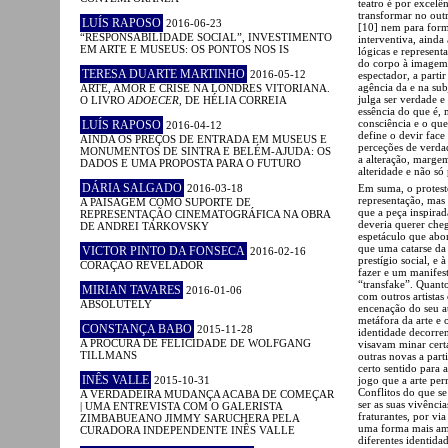
teatro é por excelên
transformar no outr
LUÍS RAPOSO
2016-06-23
[10] nem para forma
“RESPONSABILIDADE SOCIAL”, INVESTIMENTO
interventiva, ainda
EM ARTE E MUSEUS: OS PONTOS NOS IS
lógicas e represent
do corpo à imagem. 
TERESA DUARTE MARTINHO
2016-05-12
espectador, a parti
agência da e na sub
ARTE, AMOR E CRISE NA LONDRES VITORIANA.
julga ser verdade e
O LIVRO
ADOECER
, DE HÉLIA CORREIA
essência do que é, 
consciência e o que
LUÍS RAPOSO
2016-04-12
define o devir face
AINDA OS PREÇOS DE ENTRADA EM MUSEUS E
perceções de verda
MONUMENTOS DE SINTRA E BELÉM-AJUDA: OS
a alteração, marge
DADOS E UMA PROPOSTA PARA O FUTURO
alteridade e não só 
DÁRIA SALGADO
2016-03-18
Em suma, o protest
representação, mas
A PAISAGEM COMO SUPORTE DE
que a peça inspir
REPRESENTAÇÃO CINEMATOGRÁFICA NA OBRA
deveria querer cheg
DE ANDREI TARKOVSKY
espetáculo que abo
que uma catarse da
VICTOR PINTO DA FONSECA
2016-02-16
prestígio social, e
CORAÇÃO REVELADOR
fazer e um manifes
“transfake”. Quant
MIRIAN TAVARES
2016-01-06
com outros artistas
ABSOLUTELY
encenação do seu at
metáfora da arte e
CONSTANÇA BABO
2015-11-28
identidade decorre
A PROCURA DE FELICIDADE DE WOLFGANG
visavam minar cert
TILLMANS
outras novas a part
certo sentido para
INÊS VALLE
2015-10-31
jogo que a arte per
Conflitos do que se
A VERDADEIRA MUDANÇA ACABA DE COMEÇAR
ser as suas vivênci
| UMA ENTREVISTA COM O GALERISTA
fraturantes, por vi
ZIMBABUEANO JIMMY SARUCHERA PELA
uma forma mais ampl
CURADORA INDEPENDENTE INÊS VALLE
diferentes identid