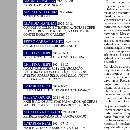
MARIANA VARELA
2025-05-30
teatro no paganism
ENTRE OS VOSSOS DENTES
de pecado pela nor
existência de um co
MAFALDA TEIXEIRA
2025-04-28
ter de se prostituir
ZANELE MUHOLI
absolutamente bruta
vingança cega e a s
CLÁUDIA HANDEM
representar naquela
2025-03-21
entrevista não gosta
O ARQUIVO COMO ESTRATÉGIA. NOTAS SOBRE
sobre o que é verd
‘HOW TO REVERSE A SPELL’, NA LEHMANN
envolvidas. Mas se 
CONTEMPORARY GALLERY
menos comum que no
sucedeu com a inte
PEDRO CABRAL SANTO
2025-02-21
aplaudiram os ator
JORGE FERRÉ I EL COR ABSTRACTE
discriminação a tr
causa última que 
CRISTINA FILIPE
2025-01-10
sabemos se depois 
TUBOLAGEM
, DE MARIA JOSÉ OLIVEIRA
aplaudiram de verd
acusados.
CRISTINA FILIPE
2024-11-25
Na relação da arte 
FLORA CALDENSE. UMA COLABORAÇÃO
de potenciar a vida
PÓSTUMA DE MARTA GALVÃO LUCAS COM
maus motivos — a s
AVELINO SOARES BELO, JOSÉ BELO, JOSEF
inequívoca ou simpl
FÜLLER E JOSÉ LOURENÇO
envolvidas. Pessoa
corpo trans? — cre
CATARINA REAL
2024-10-22
inseguros com a sua
JULIEN CREUZET NO PAVILHÃO DE FRANÇA
alteridade. O que 
nas redes sociais, 
HELENA OSÓRIO
2024-09-20
posicionaram a fav
direitos trans e 
XXIII BIAC: OS ARTISTAS PREMIADOS, AS OBRAS
MAIS POLÉMICAS E OUTRAS REVELAÇÕES
Se para a questão t
interseccionais o fa
MADALENA FOLGADO
2024-08-17
mais questões. Os 
RÉMIGES CANSADAS
OU A
CORDA-CORDIS
corpo feminino não 
mulheres sofrem co
CATARINA REAL
2024-07-17
historial de violên
empoderadoras a pa
PAVILHÃO DO ZIMBABUÉ NA BIENAL DE