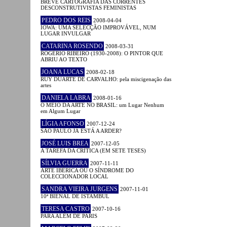
BREVE CARTOGRAFIA DAS CORRENTES
DESCONSTRUTIVISTAS FEMINISTAS
PEDRO DOS REIS
2008-04-04
IOWA: UMA SELECÇÃO IMPROVÁVEL, NUM
LUGAR INVULGAR
CATARINA ROSENDO
2008-03-31
ROGÉRIO RIBEIRO (1930-2008): O PINTOR QUE
ABRIU AO TEXTO
JOANA LUCAS
2008-02-18
RUY DUARTE DE CARVALHO: pela miscigenação das
artes
DANIELA LABRA
2008-01-16
O MEIO DA ARTE NO BRASIL: um Lugar Nenhum
em Algum Lugar
LÍGIA AFONSO
2007-12-24
SÃO PAULO JÁ ESTÁ A ARDER?
JOSÉ LUIS BREA
2007-12-05
A TAREFA DA CRÍTICA (EM SETE TESES)
SÍLVIA GUERRA
2007-11-11
ARTE IBÉRICA OU O SÍNDROME DO
COLECCIONADOR LOCAL
SANDRA VIEIRA JURGENS
2007-11-01
10ª BIENAL DE ISTAMBUL
TERESA CASTRO
2007-10-16
PARA ALÉM DE PARIS