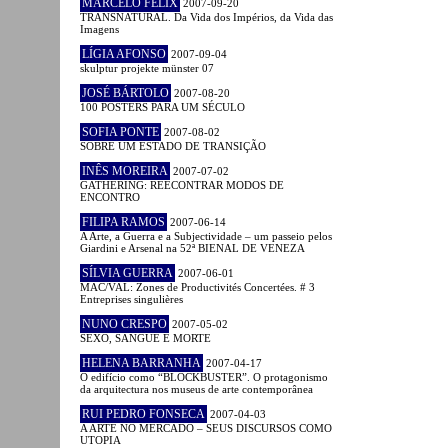
MARCELO FELIX
2007-09-20
TRANSNATURAL. Da Vida dos Impérios, da Vida das
Imagens
LÍGIA AFONSO
2007-09-04
skulptur projekte münster 07
JOSÉ BÁRTOLO
2007-08-20
100 POSTERS PARA UM SÉCULO
SOFIA PONTE
2007-08-02
SOBRE UM ESTADO DE TRANSIÇÃO
INÊS MOREIRA
2007-07-02
GATHERING: REECONTRAR MODOS DE
ENCONTRO
FILIPA RAMOS
2007-06-14
A Arte, a Guerra e a Subjectividade – um passeio pelos
Giardini e Arsenal na 52ª BIENAL DE VENEZA
SÍLVIA GUERRA
2007-06-01
MAC/VAL: Zones de Productivités Concertées. # 3
Entreprises singulières
NUNO CRESPO
2007-05-02
SEXO, SANGUE E MORTE
HELENA BARRANHA
2007-04-17
O edifício como “BLOCKBUSTER”. O protagonismo
da arquitectura nos museus de arte contemporânea
RUI PEDRO FONSECA
2007-04-03
A ARTE NO MERCADO – SEUS DISCURSOS COMO
UTOPIA