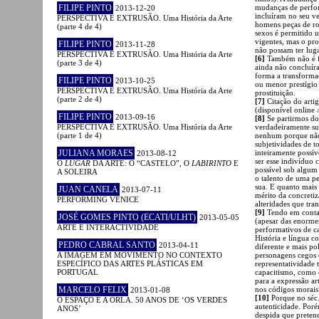
FILIPE PINTO
mudanças de perfor
2013-12-20
incluíram no seu ve
PERSPECTIVA E EXTRUSÃO. Uma História da Arte
homens peças de ro
(parte 4 de 4)
sexos é permitido u
vigentes, mas o pro
FILIPE PINTO
2013-11-28
não possam ter luga
PERSPECTIVA E EXTRUSÃO. Uma História da Arte
[6]
Também não é fa
(parte 3 de 4)
ainda não concluír
forma a transforma
FILIPE PINTO
2013-10-25
ou menor prestígio 
PERSPECTIVA E EXTRUSÃO. Uma História da Arte
prostituição.
(parte 2 de 4)
[7]
Citação do arti
(disponível online
FILIPE PINTO
2013-09-16
[8]
Se partirmos do
PERSPECTIVA E EXTRUSÃO. Uma História da Arte
verdadeiramente su
(parte 1 de 4)
nenhum porque não 
subjetividades de 
JULIANA MORAES
inteiramente possív
2013-08-12
ser esse indivíduo 
O
LUGAR
DA ARTE: O “CASTELO”, O
LABIRINTO
E
possível sob algum p
A SOLEIRA
o talento de uma pe
sua. E quanto mais 
JUAN CANELA
2013-07-11
mérito da concretiz
PERFORMING VENICE
alteridades que tr
[9]
Tendo em conta 
JOSÉ GOMES PINTO (ECATI/ULHT)
2013-05-05
(apesar das enormes 
ARTE E INTERACTIVIDADE
performativos de c
História e língua c
PEDRO CABRAL SANTO
2013-04-11
diferente e mais po
A IMAGEM EM MOVIMENTO NO CONTEXTO
personagens cegos 
ESPECÍFICO DAS ARTES PLÁSTICAS EM
representatividade 
PORTUGAL
capacitismo, como 
para a expressão art
MARCELO FELIX
nos códigos morais
2013-01-08
[10]
Porque no séc
O ESPAÇO E A ORLA. 50 ANOS DE ‘OS VERDES
autenticidade. Por
ANOS’
despida que pretend