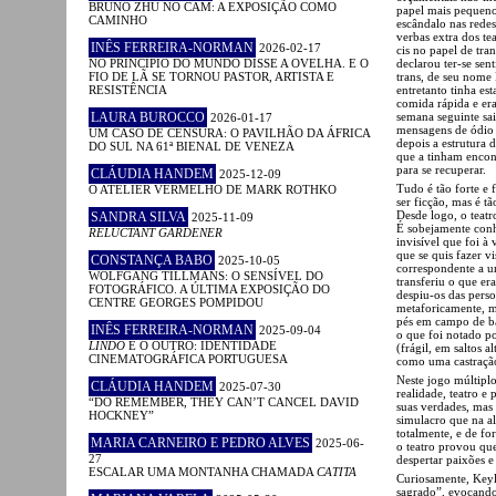
BRUNO ZHU NO CAM: A EXPOSIÇÃO COMO
papel mais pequeno 
CAMINHO
escândalo nas rede
verbas extra dos tea
INÊS FERREIRA-NORMAN
2026-02-17
cis no papel de tra
NO PRINCÍPIO DO MUNDO DISSE A OVELHA. E O
declarou ter-se sent
FIO DE LÃ SE TORNOU PASTOR, ARTISTA E
trans, de seu nome 
RESISTÊNCIA
entretanto tinha e
comida rápida e er
LAURA BUROCCO
semana seguinte sai
2026-01-17
mensagens de ódio 
UM CASO DE CENSURA: O PAVILHÃO DA ÁFRICA
depois a estrutura
DO SUL NA 61ª BIENAL DE VENEZA
que a tinham encon
para se recuperar.
CLÁUDIA HANDEM
2025-12-09
Tudo é tão forte e 
O ATELIER VERMELHO DE MARK ROTHKO
ser ficção, mas é t
Desde logo, o teatr
SANDRA SILVA
2025-11-09
É sobejamente conh
RELUCTANT GARDENER
invisível que foi à
que se quis fazer 
CONSTANÇA BABO
2025-10-05
correspondente a u
WOLFGANG TILLMANS: O SENSÍVEL DO
transferiu o que er
FOTOGRÁFICO. A ÚLTIMA EXPOSIÇÃO DO
despiu-os das perso
CENTRE GEORGES POMPIDOU
metaforicamente, m
pés em campo de bat
INÊS FERREIRA-NORMAN
2025-09-04
o que foi notado p
LINDO
E O OUTRO: IDENTIDADE
(frágil, em saltos 
CINEMATOGRÁFICA PORTUGUESA
como uma castração
Neste jogo múltiplo
CLÁUDIA HANDEM
2025-07-30
realidade, teatro e
“DO REMEMBER, THEY CAN’T CANCEL DAVID
suas verdades, mas 
HOCKNEY”
simulacro que na al
totalmente, e de fo
MARIA CARNEIRO E PEDRO ALVES
2025-06-
o teatro provou que
27
despertar paixões e 
ESCALAR UMA MONTANHA CHAMADA
CATITA
Curiosamente, Keyla
sagrado”, evocando