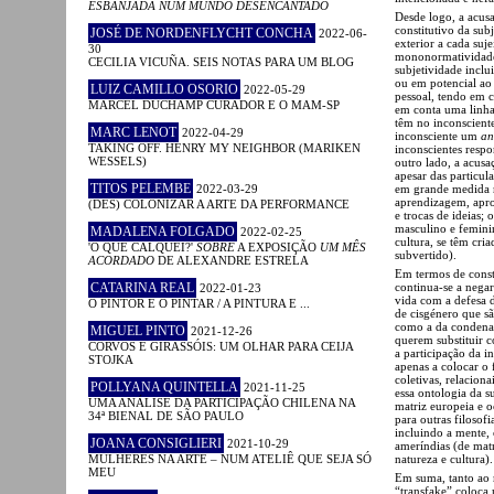
ESBANJADA NUM MUNDO DESENCANTADO
Desde logo, a acus
constitutivo da sub
JOSÉ DE NORDENFLYCHT CONCHA
2022-06-
exterior a cada suje
30
mononormatividade
CECILIA VICUÑA. SEIS NOTAS PARA UM BLOG
subjetividade inclu
ou em potencial ao
LUIZ CAMILLO OSORIO
2022-05-29
pessoal, tendo em c
MARCEL DUCHAMP CURADOR E O MAM-SP
em conta uma linha
têm no inconscien
MARC LENOT
2022-04-29
inconsciente um
an
TAKING OFF. HENRY MY NEIGHBOR (MARIKEN
inconscientes respo
WESSELS)
outro lado, a acusa
apesar das particul
TITOS PELEMBE
2022-03-29
em grande medida n
aprendizagem, aprop
(DES) COLONIZAR A ARTE DA PERFORMANCE
e trocas de ideias;
masculino e femini
MADALENA FOLGADO
2022-02-25
cultura, se têm cr
'O QUE CALQUEI?'
SOBRE
A EXPOSIÇÃO
UM MÊS
subvertido).
ACORDADO
DE ALEXANDRE ESTRELA
Em termos de const
CATARINA REAL
continua-se a negar
2022-01-23
vida com a defesa 
O PINTOR E O PINTAR / A PINTURA E ...
de cisgénero que sã
como a da condenaç
MIGUEL PINTO
2021-12-26
querem substituir c
CORVOS E GIRASSÓIS: UM OLHAR PARA CEIJA
a participação da i
STOJKA
apenas a colocar o 
coletivas, relacio
POLLYANA QUINTELLA
2021-11-25
essa ontologia da s
UMA ANÁLISE DA PARTICIPAÇÃO CHILENA NA
matriz europeia e o
34ª BIENAL DE SÃO PAULO
para outras filosof
incluindo a mente, 
JOANA CONSIGLIERI
2021-10-29
ameríndias (de matri
MULHERES NA ARTE – NUM ATELIÊ QUE SEJA SÓ
natureza e cultura).
MEU
Em suma, tanto ao n
“transfake” coloca