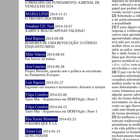
seguidas há década
O PRINCÍPIO DO FUNDAMENTO: A BIENAL DE
setor cultural e as
VENEZA EM 2014
papel que podem de
coesão social e par
MARIA LIND
2014-11-11
[2]
Sobretudo a reli
O TRIUNFO DOS NERDS
a ser particularme
a sexualidade.
Jonathan T.D. Neil
2014-10-07
[3]
É para alguns um
A ARTE É BOA OU APENAS VALIOSA?
resposta à violênci
outros uma agressã
José Raposo
agressividade adqui
2014-09-08
terá sido por recei
RUMORES DE UMA REVOLUÇÃO: O CÓDIGO
mulher tirou os óc
ENQUANTO MEIO.
subir ao palco, am
lhe o dedo frente à
Mike Watson
2014-08-04
dizia que deveria s
Em louvor da beleza
parece aceitável ou
vídeo online
com um
Ana Catarino
2014-06-28
envolvidas e com a 
Project Herácles, quando arte e política se encontram
[4]
O que vai da bi
no Parlamento Europeu
considera sobretud
considera sobretu
Luís Raposo
2014-05-27
mulher poder se ide
Ingressos em museus e monumentos: desvario e miopia
num determinado con
como femininas num
Filipa Coimbra
alguém querer adota
2014-05-06
não de forma definit
Tanto Mar - Arquitectura em DERIVAção | Parte 2
travestismo ou da 
vestir ou agir (hav
Filipa Coimbra
2014-04-15
cada uma dessas pos
Tanto Mar - Arquitectura em DERIVAção | Parte 1
de forma absoluta).
[5]
As mulheres e o
Rita Xavier Monteiro
2014-02-25
estavam tradiciona
O AGORA QUE É LÁ
permitiram às mulh
e da vida pública (
Aimee Lin
2014-01-15
enquanto os homens
ZENG FANZHI
exclusivamente fem
filhos). A mudança