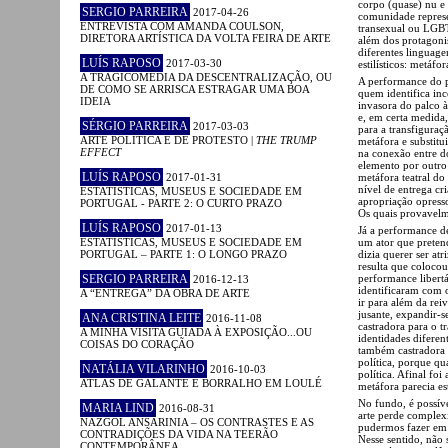
corpo (quase) nu e
SERGIO PARREIRA
2017-04-26
comunidade repres
ENTREVISTA COM AMANDA COULSON,
transexual ou LGBT
DIRETORA ARTÍSTICA DA VOLTA FEIRA DE ARTE
além dos protagonis
diferentes linguagen
LUÍS RAPOSO
2017-03-30
estilísticos: metáfo
A TRAGICOMÉDIA DA DESCENTRALIZAÇÃO, OU
A performance do pr
DE COMO SE ARRISCA ESTRAGAR UMA BOA
quem identifica inco
IDEIA
invasora do palco à
e, em certa medida,
SÉRGIO PARREIRA
2017-03-03
para a transfiguraç
ARTE POLÍTICA E DE PROTESTO |
THE TRUMP
metáfora e substitu
EFFECT
na conexão entre d
elemento por outro
LUÍS RAPOSO
2017-01-31
metáfora teatral do
nível de entrega cr
ESTATÍSTICAS, MUSEUS E SOCIEDADE EM
apropriação opress
PORTUGAL - PARTE 2: O CURTO PRAZO
Os quais provavelm
LUÍS RAPOSO
2017-01-13
Já a performance de
ESTATÍSTICAS, MUSEUS E SOCIEDADE EM
um ator que preten
PORTUGAL – PARTE 1: O LONGO PRAZO
dizia querer ser at
resulta que colocou
SERGIO PARREIRA
performance libertár
2016-12-13
identificaram com o
A “ENTREGA” DA OBRA DE ARTE
ir para além da rei
jusante, expandir-s
ANA CRISTINA LEITE
2016-11-08
castradora para o t
A MINHA VISITA GUIADA À EXPOSIÇÃO...OU
identidades diferen
COISAS DO CORAÇÃO
também castradora 
política, porque qu
NATÁLIA VILARINHO
2016-10-03
política. Afinal foi
ATLAS DE GALANTE E BORRALHO EM LOULÉ
metáfora parecia es
No fundo, é possíve
MARIA LIND
2016-08-31
arte perde complexi
NAZGOL ANSARINIA – OS CONTRASTES E AS
pudermos fazer em 
CONTRADIÇÕES DA VIDA NA TEERÃO
Nesse sentido, não 
CONTEMPORÂNEA