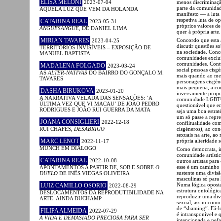
ELISA MELONI
2023-07-04
menos discriminaçã
parte da comunidad
AQUELA LUZ QUE VEM DA HOLANDA
manifesto — a luta
respetiva luta de o
CATARINA REAL
2023-05-31
próprios valores d
ANGUESÂNGUE
, DE DANIEL LIMA
quer à própria arte.
MIRIAN TAVARES
Concordo que esta a
2023-04-25
discutir questões so
TERRITÓRIOS INVISÍVEIS – EXPOSIÇÃO DE
na sociedade. Conco
MANUEL BAPTISTA
comunidades excluí
comunidades. Contu
MADALENA FOLGADO
2023-03-24
social pessoas cisg
AS
ALTER-NATIVAS
DO BAIRRO DO GONÇALO M.
mais quando ao mes
TAVARES
personagens cisgéne
mais pequena, a co
DASHA BIRUKOVA
2023-01-20
inversamente propo
A NARRATIVA VELADA DAS SENSAÇÕES: ‘A
comunidade LGBTQI
ÚLTIMA VEZ QUE VI MACAU’ DE JOÃO PEDRO
questionável que em
RODRIGUES E JOÃO RUI GUERRA DA MATA
seja uma boa estrat
um só passe a repre
JOANA CONSIGLIERI
2022-12-18
conflitualidade com
RUI CHAFES,
DESABRIGO
cisgéneros), ao con
sexuais na arte, a
MARC LENOT
própria alteridade 
2022-11-17
MUNCH EM DIÁLOGO
Como democrata, inv
comunidade artístic
CATARINA REAL
2022-10-08
outros artistas par
esse é um caminho 
APONTAMENTOS A PARTIR DE, SOB E SOBRE
O
sustente uma divis
DUELO
DE INÊS VIEGAS OLIVEIRA
masculinas só para
Numa lógica oposta
LUIZ CAMILLO OSORIO
2022-08-29
estrutura ontológic
DESLOCAMENTOS DA REPRODUTIBILIDADE NA
reproduzir uma divi
ARTE: AINDA DUCHAMP
sexual, assim como 
de “shaming”. Fá-lo
FILIPA ALMEIDA
2022-07-29
é intransponível e 
A VIDA É DEMASIADO PRECIOSA PARA SER
intencionada e nefa