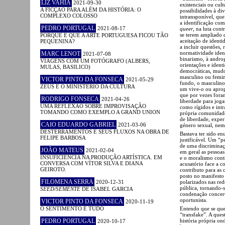
LIZ VAHIA
2021-09-30
existenciais ou cul
A FICÇÃO PARA ALÉM DA HISTÓRIA: O
possibilidades à di
COMPLEXO COLOSSO
intransponível, que
a identificação co
PEDRO PORTUGAL
2021-08-17
queer
, na luta con
se terem ampliado d
PORQUE É QUE A ARTE PORTUGUESA FICOU TÃO
aceitação de identi
PEQUENINA?
a incluir questões, 
normatividade ident
MARC LENOT
2021-07-08
binarismo, à androg
VIAGENS COM UM FOTÓGRAFO (ALBERS,
orientações e ident
MULAS, BASILICO)
democráticas, mudou
masculino ou femin
VICTOR PINTO DA FONSECA
2021-05-29
fundo, o masculino
ZEUS E O MINISTÉRIO DA CULTURA
um vive-o ou apropr
que por vezes for
RODRIGO FONSECA
2021-04-26
liberdade para joga
UMA REFLEXÃO SOBRE IMPROVISAÇÃO
como rígidos e int
TOMANDO COMO EXEMPLO A GRAND UNION
própria comunidad
de liberdade, expe
CAIO EDUARDO GABRIEL
2021-03-06
género sexual, nem d
DESTERRAMENTOS E SEUS FLUXOS NA OBRA DE
Bastava ter sido e
FELIPE BARBOSA
justificável. Um “p
de uma discriminaç
JOÃO MATEUS
2021-02-04
em geral as pessoas
INSUFICIÊNCIA NA PRODUÇÃO ARTÍSTICA. EM
e o moralismo contr
CONVERSA COM VÍTOR SILVA E DIANA
acusatório face a c
GEIROTO.
contributo para as
posto no manifest
FILOMENA SERRA
2020-12-31
polarizados nas red
pública, tornando-
SEED/SEMENTE
DE ISABEL GARCIA
condenação concert
oportunista.
VICTOR PINTO DA FONSECA
2020-11-19
O SENTIMENTO É TUDO
Entendo que se quei
“transfake”. A ques
PEDRO PORTUGAL
história própria on
2020-10-17