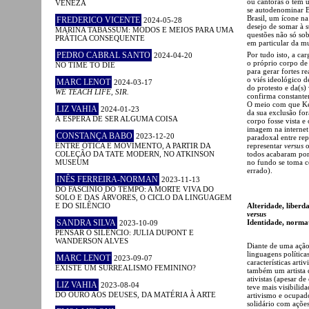
ou cantoras o têm 
VENEZA
se autodenominar Br
Brasil, um ícone n
FREDERICO VICENTE
2024-05-28
desejo de somar à s
MARINA TABASSUM: MODOS E MEIOS PARA UMA
questões não só so
PRÁTICA CONSEQUENTE
em particular da mu
PEDRO CABRAL SANTO
Por tudo isto, a car
2024-04-20
o próprio corpo de 
NO TIME TO DIE
para gerar fortes 
o viés ideológico 
MARC LENOT
2024-03-17
do protesto e da(s)
WE TEACH LIFE, SIR.
confirma constant
O meio com que Key
LIZ VAHIA
2024-01-23
da sua exclusão fo
À ESPERA DE SER ALGUMA COISA
corpo fosse vista e
imagem na internet
CONSTANÇA BABO
2023-12-20
paradoxal entre rep
ENTRE ÓTICA E MOVIMENTO, A PARTIR DA
representar
versus
o
COLEÇÃO DA TATE MODERN, NO ATKINSON
todos acabaram por 
MUSEUM
no fundo se toma c
errado).
INÊS FERREIRA-NORMAN
2023-11-13
DO FASCÍNIO DO TEMPO: A MORTE VIVA DO
SOLO E DAS ÁRVORES, O CICLO DA LINGUAGEM
E DO SILÊNCIO
Alteridade, liberd
versus
SANDRA SILVA
Identidade, norma
2023-10-09
PENSAR O SILÊNCIO: JULIA DUPONT E
WANDERSON ALVES
Diante de uma ação
linguagens política
MARC LENOT
2023-09-07
características arti
EXISTE UM SURREALISMO FEMININO?
também um artista q
ativistas (apesar d
LIZ VAHIA
2023-08-04
teve mais visibilid
DO OURO AOS DEUSES, DA MATÉRIA À ARTE
artivismo e ocupad
solidário com ações