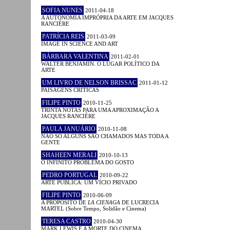
SOFIA NUNES
2011-04-18
A AUTONOMIA IMPRÓPRIA DA ARTE EM JACQUES
RANCIÈRE
PATRÍCIA REIS
2011-03-09
IMAGE IN SCIENCE AND ART
BÁRBARA VALENTINA
2011-02-01
WALTER BENJAMIN. O LUGAR POLÍTICO DA
ARTE
UM LIVRO DE NELSON BRISSAC
2011-01-12
PAISAGENS CRÍTICAS
FILIPE PINTO
2010-11-25
TRINTA NOTAS PARA UMA APROXIMAÇÃO A
JACQUES RANCIÈRE
PAULA JANUÁRIO
2010-11-08
NÃO SÓ ALGUNS SÃO CHAMADOS MAS TODA A
GENTE
SHAHEEN MERALI
2010-10-13
O INFINITO PROBLEMA DO GOSTO
PEDRO PORTUGAL
2010-09-22
ARTE PÚBLICA: UM VÍCIO PRIVADO
FILIPE PINTO
2010-06-09
A PROPÓSITO DE
LA CIENAGA
DE LUCRECIA
MARTEL (Sobre Tempo, Solidão e Cinema)
TERESA CASTRO
2010-04-30
MARK LEWIS E A MORTE DO CINEMA