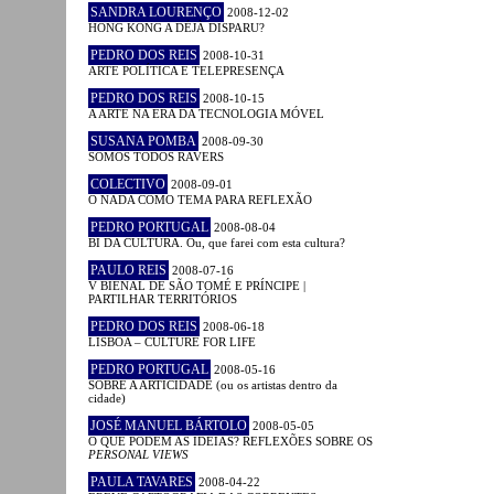
SANDRA LOURENÇO
2008-12-02
HONG KONG A DÉJÀ DISPARU?
PEDRO DOS REIS
2008-10-31
ARTE POLÍTICA E TELEPRESENÇA
PEDRO DOS REIS
2008-10-15
A ARTE NA ERA DA TECNOLOGIA MÓVEL
SUSANA POMBA
2008-09-30
SOMOS TODOS RAVERS
COLECTIVO
2008-09-01
O NADA COMO TEMA PARA REFLEXÃO
PEDRO PORTUGAL
2008-08-04
BI DA CULTURA. Ou, que farei com esta cultura?
PAULO REIS
2008-07-16
V BIENAL DE SÃO TOMÉ E PRÍNCIPE |
PARTILHAR TERRITÓRIOS
PEDRO DOS REIS
2008-06-18
LISBOA – CULTURE FOR LIFE
PEDRO PORTUGAL
2008-05-16
SOBRE A ARTICIDADE (ou os artistas dentro da
cidade)
JOSÉ MANUEL BÁRTOLO
2008-05-05
O QUE PODEM AS IDEIAS? REFLEXÕES SOBRE OS
PERSONAL VIEWS
PAULA TAVARES
2008-04-22