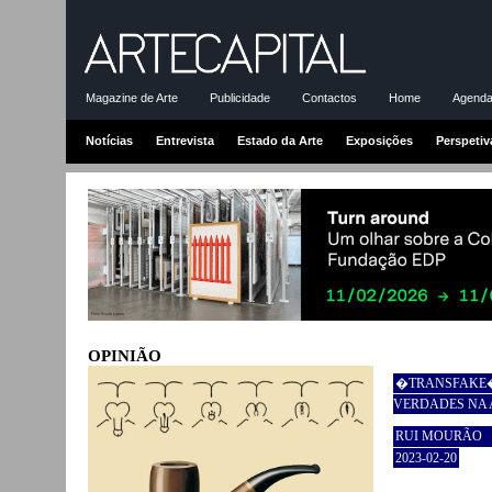
Magazine de Arte
Publicidade
Contactos
Home
Agenda-
Notícias
Entrevista
Estado da Arte
Exposições
Perspetiv
OPINIÃO
�TRANSFAKE
VERDADES NA 
RUI MOURÃO
2023-02-20