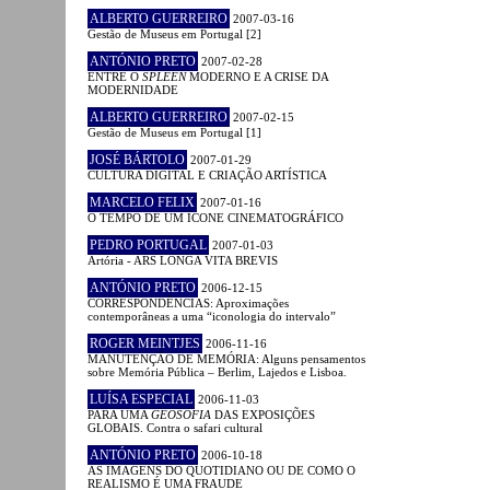
ALBERTO GUERREIRO
2007-03-16
Gestão de Museus em Portugal [2]
ANTÓNIO PRETO
2007-02-28
ENTRE O
SPLEEN
MODERNO E A CRISE DA
MODERNIDADE
ALBERTO GUERREIRO
2007-02-15
Gestão de Museus em Portugal [1]
JOSÉ BÁRTOLO
2007-01-29
CULTURA DIGITAL E CRIAÇÃO ARTÍSTICA
MARCELO FELIX
2007-01-16
O TEMPO DE UM ÍCONE CINEMATOGRÁFICO
PEDRO PORTUGAL
2007-01-03
Artória - ARS LONGA VITA BREVIS
ANTÓNIO PRETO
2006-12-15
CORRESPONDÊNCIAS: Aproximações
contemporâneas a uma “iconologia do intervalo”
ROGER MEINTJES
2006-11-16
MANUTENÇÃO DE MEMÓRIA: Alguns pensamentos
sobre Memória Pública – Berlim, Lajedos e Lisboa.
LUÍSA ESPECIAL
2006-11-03
PARA UMA
GEOSOFIA
DAS EXPOSIÇÕES
GLOBAIS. Contra o safari cultural
ANTÓNIO PRETO
2006-10-18
AS IMAGENS DO QUOTIDIANO OU DE COMO O
REALISMO É UMA FRAUDE