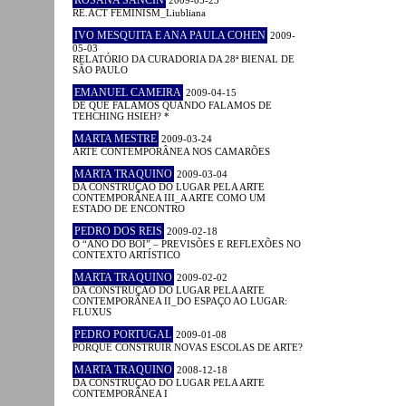
RE.ACT FEMINISM_Liubliana
IVO MESQUITA E ANA PAULA COHEN
2009-
05-03
RELATÓRIO DA CURADORIA DA 28ª BIENAL DE
SÃO PAULO
EMANUEL CAMEIRA
2009-04-15
DE QUE FALAMOS QUANDO FALAMOS DE
TEHCHING HSIEH? *
MARTA MESTRE
2009-03-24
ARTE CONTEMPORÂNEA NOS CAMARÕES
MARTA TRAQUINO
2009-03-04
DA CONSTRUÇÃO DO LUGAR PELA ARTE
CONTEMPORÂNEA III_A ARTE COMO UM
ESTADO DE ENCONTRO
PEDRO DOS REIS
2009-02-18
O “ANO DO BOI” – PREVISÕES E REFLEXÕES NO
CONTEXTO ARTÍSTICO
MARTA TRAQUINO
2009-02-02
DA CONSTRUÇÃO DO LUGAR PELA ARTE
CONTEMPORÂNEA II_DO ESPAÇO AO LUGAR:
FLUXUS
PEDRO PORTUGAL
2009-01-08
PORQUÊ CONSTRUIR NOVAS ESCOLAS DE ARTE?
MARTA TRAQUINO
2008-12-18
DA CONSTRUÇÃO DO LUGAR PELA ARTE
CONTEMPORÂNEA I