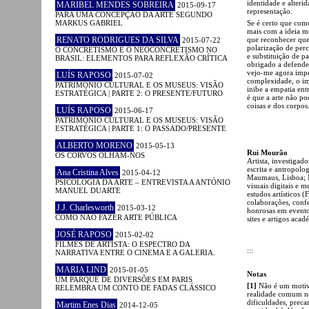
identidade e alteri
MARIBEL MENDES SOBREIRA
2015-09-17
representação.
PARA UMA CONCEPÇÃO DA ARTE SEGUNDO
MARKUS GABRIEL
Se é certo que como
mais com a ideia m
RENATO RODRIGUES DA SILVA
que reconhecer que
2015-07-22
polarização de perc
O CONCRETISMO E O NEOCONCRETISMO NO
e substituição de p
BRASIL: ELEMENTOS PARA REFLEXÃO CRÍTICA
obrigado a defender
vejo-me agora impe
LUÍS RAPOSO
2015-07-02
complexidade, o im
PATRIMÓNIO CULTURAL E OS MUSEUS: VISÃO
inibe a empatia ent
ESTRATÉGICA | PARTE 2: O PRESENTE/FUTURO
é que a arte não po
coisas e dos corpos
LUÍS RAPOSO
2015-06-17
PATRIMÓNIO CULTURAL E OS MUSEUS: VISÃO
ESTRATÉGICA | PARTE 1: O PASSADO/PRESENTE
ALBERTO MORENO
2015-05-13
Rui Mourão
OS CORVOS OLHAM-NOS
Artista, investigad
escrita e antropol
Ana Cristina Alves
2015-04-12
Maumaus, Lisboa; 
PSICOLOGIA DA ARTE – ENTREVISTA A ANTÓNIO
visuais digitais e
MANUEL DUARTE
estudos artísticos 
colaborações, conf
J.J. Charlesworth
2015-03-12
honrosas em eventos
COMO NÃO FAZER ARTE PÚBLICA
sites e artigos acad
JOSÉ RAPOSO
2015-02-02
FILMES DE ARTISTA: O ESPECTRO DA
:::
NARRATIVA ENTRE O CINEMA E A GALERIA.
MARIA LIND
2015-01-05
Notas
UM PARQUE DE DIVERSÕES EM PARIS
[1]
Não é um motivo
RELEMBRA UM CONTO DE FADAS CLÁSSICO
realidade comum no
dificuldades, precar
Martim Enes Dias
2014-12-05