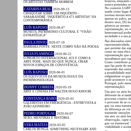
brancos, enquanto n
OS ARTISTAS TAMBÉM MORREM
nunca pretendeu ser
No contexto LGBTQ
CATARINA REAL
2020-09-13
usada como lugar de
CAVAQUEAR SOBRE UM INQUÉRITO
-
normas morais sexis
SARA&ANDRÉ ‘INQUÉRITO A 471 ARTISTAS’ NA
apenas no palco, p
CONTEMPORÂNEA
doutro sexo, [6] m
géneros ao mesmo t
LUÍS RAPOSO
2020-08-07
representação, no
MUSEUS, PATRIMÓNIO CULTURAL E “VISÃO
heterossexual poder
ESTRATÉGICA”
sociedade e a sua 
Nas discussões entr
PAULA PINTO
2020-07-19
representatividade,
BÁRBARA FONTE: NESTE CORPO NÃO HÁ POESIA
que permite dar esp
como ter uma ética
JULIA FLAMINGO
2020-06-22
representação que 
O PROJETO INTERNACIONAL 4CS E COMO A
moralismos que cap
ARTE PODE, MAIS DO QUE NUNCA, CRIAR
Como contributo par
NOVOS ESPAÇOS DE CONVIVÊNCIA
que faz parte do te
expressão das outra
LUÍS RAPOSO
2020-06-01
a possibilidade mal
estigmatizar os gay
OS EQUÍVOCOS DA MUSEOLOGIA E DA
pode acontecer o s
PATRIMONIOLOGIA
Portugal, pelo meno
representação).
DONNY CORREIA
2020-05-19
ARTE E CINEMA EM WALTER HUGO KHOURI
Um ator ou atriz ho
diferente de si tam
CONSTANÇA BABO
2020-05-01
processo criativo d
o processo de se c
GALERISTAS EM EMERGÊNCIA - ENTREVISTA A
gay ou uma transex
JOÃO AZINHEIRO
da diferença ao ver
transmitir emoções
PEDRO PORTUGAL
2020-04-07
um ator ou atriz he
SEXO, MENTIRAS E HISTÓRIA
observação, capte c
gay ou transexual. 
VERA MATIAS
2020-03-05
visibilidade e acei
CARLOS BUNGA: SOMETHING NECESSARY AND