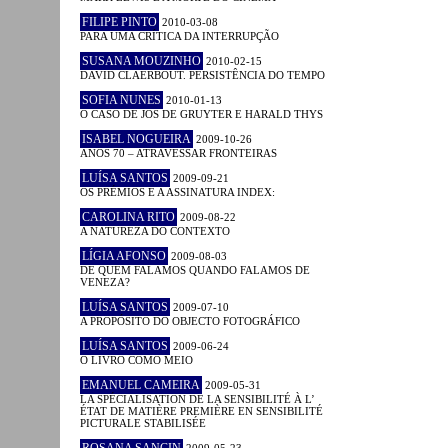
FILIPE PINTO
2010-03-08
PARA UMA CRÍTICA DA INTERRUPÇÃO
SUSANA MOUZINHO
2010-02-15
DAVID CLAERBOUT. PERSISTÊNCIA DO TEMPO
SOFIA NUNES
2010-01-13
O CASO DE JOS DE GRUYTER E HARALD THYS
ISABEL NOGUEIRA
2009-10-26
ANOS 70 – ATRAVESSAR FRONTEIRAS
LUÍSA SANTOS
2009-09-21
OS PRÉMIOS E A ASSINATURA INDEX:
CAROLINA RITO
2009-08-22
A NATUREZA DO CONTEXTO
LÍGIA AFONSO
2009-08-03
DE QUEM FALAMOS QUANDO FALAMOS DE
VENEZA?
LUÍSA SANTOS
2009-07-10
A PROPÓSITO DO OBJECTO FOTOGRÁFICO
LUÍSA SANTOS
2009-06-24
O LIVRO COMO MEIO
EMANUEL CAMEIRA
2009-05-31
LA SPÉCIALISATION DE LA SENSIBILITÉ À L’
ÉTAT DE MATIÈRE PREMIÈRE EN SENSIBILITÉ
PICTURALE STABILISÉE
ROSANA SANCIN
2009-05-23