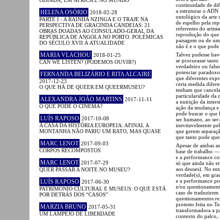
continuidade de dif
a estruturar o ADN
HELENA OSÓRIO
2018-02-28
ontológico da arte
PARTE I - A RAINHA NZINGA E O TRAJE NA
de espelho pela re
PERSPECTIVA DE GRACINDA CANDEIAS: 21
referentes do artis
OBRAS DOADAS AO CONSULADO-GERAL DA
reprodução do que 
REPÚBLICA DE ANGOLA NO PORTO. POLÉMICAS
paisagem ou de um e
DO SÉCULO XVII À ATUALIDADE
não é e o que pode 
MARIA VLACHOU
Talvez pudesse hav
2018-01-25
se procurasse tanto
CAN WE LISTEN? (PODEMOS OUVIR?)
verdadeiro ou falso
potenciar paradoxo
FERNANDA BELIZÁRIO E RITA ALCAIRE
que diferentes expr
2017-12-23
certa medida difer
O QUE HÁ DE QUEER EM QUEERMUSEU?
tenham que cancela
particularidade da 
ALEXANDRA JOÃO MARTINS
2017-11-11
a nutrição da inte
O QUE PODE O CINEMA?
ação da mudança e 
pode buscar o que 
LUÍS RAPOSO
2017-10-08
ser humano, ao ser
A CASA DA HISTÓRIA EUROPEIA: AFINAL A
inevitavelmente pel
MONTANHA NÃO PARIU UM RATO, MAS QUASE
que gerem separação
que tanto pode que
MARC LENOT
2017-09-03
Apesar de ambas a
CORPOS RECOMPOSTOS
base de trabalho —
e a performance co
MARC LENOT
2017-07-29
só que ainda não e
aos deuses). No ent
QUER PASSAR A NOITE NO MUSEU?
verdade(s), em grau
e a performance pr
LUÍS RAPOSO
2017-06-30
e/ou questionament
PATRIMÓNIO CULTURAL E MUSEUS: O QUE ESTÁ
caso de traduzirem 
POR DETRÁS DOS “CASOS”
questionamentos re
protesto feita no T
MARZIA BRUNO
2017-05-31
transformadora a pa
UM LAMPEJO DE LIBERDADE
contexto do palco, 