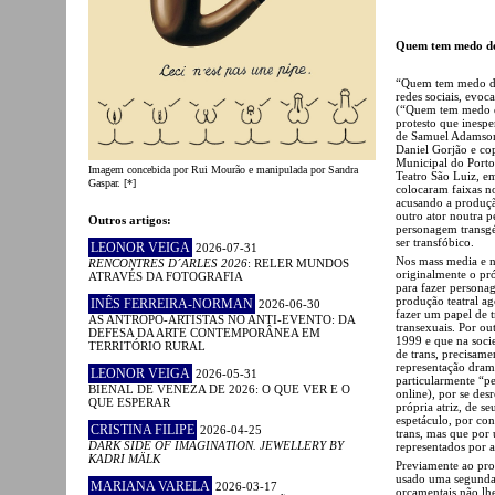
Quem tem medo de
“Quem tem medo de
redes sociais, evo
(“Quem tem medo de
protesto que inesp
de Samuel Adamson 
Daniel Gorjão e co
Municipal do Porto
Imagem concebida por Rui Mourão e manipulada por Sandra
Teatro São Luiz, em
Gaspar. [*]
colocaram faixas n
acusando a produçã
outro ator noutra p
Outros artigos:
personagem transgé
ser transfóbico.
LEONOR VEIGA
2026-07-31
Nos mass media e n
RENCONTRES D´ARLES 2026
: RELER MUNDOS
originalmente o pr
ATRAVÉS DA FOTOGRAFIA
para fazer persona
produção teatral ag
INÊS FERREIRA-NORMAN
2026-06-30
fazer um papel de 
AS ANTROPO-ARTISTAS NO ANTI-EVENTO: DA
transexuais. Por o
DEFESA DA ARTE CONTEMPORÂNEA EM
1999 e que na socie
TERRITÓRIO RURAL
de trans, precisame
representação dramá
LEONOR VEIGA
2026-05-31
particularmente “p
BIENAL DE VENEZA DE 2026: O QUE VER E O
online), por se desr
QUE ESPERAR
própria atriz, de 
espetáculo, por con
CRISTINA FILIPE
2026-04-25
trans, mas que por
DARK SIDE OF IMAGINATION. JEWELLERY BY
representados por at
KADRI MÄLK
Previamente ao prot
usado uma segunda 
MARIANA VARELA
2026-03-17
orçamentais não lhe