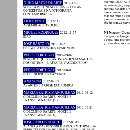
ancestralidade da id
NUNO MATOS DUARTE
2012-12-11
representação, enqu
SOBRE A PERTINÊNCIA DAS PRÁTICAS
ruptura dadaísta e 
CONCEPTUAIS NA FOTOGRAFIA
narrativos ou cenár
CONTEMPORÂNEA
mas sobretudo exper
paradoxalmente, co
FILIPE PINTO
2012-11-05
tão figurativa como
ASSEMBLAGE TROCKEL
MIGUEL RODRIGUES
2012-10-07
[*]
Imagem:
Cruza
Traição das Imagen
BIRD
oposta, que represe
produzidas por alte
JOSÉ BÁRTOLO
2012-09-21
CHEGOU A HORA DOS DESIGNERS
PEDRO PORTUGAL
2012-09-07
PORQUE É QUE OS ARTISTAS DIZEM MAL UNS
DOS OUTROS + L’AFFAIRE VASCONCELOS
PEDRO PORTUGAL
2012-08-06
NO PRINCÍPIO ERA A VERBA
ANA SENA
2012-07-09
AS ARTES E A CRISE ECONÓMICA
MARIA BEATRIZ MARQUILHAS
2012-06-12
O DECLÍNIO DA ARTE: MORTE E
TRANSFIGURAÇÃO (II)
MARIA BEATRIZ MARQUILHAS
2012-05-21
O DECLÍNIO DA ARTE: MORTE E
TRANSFIGURAÇÃO (I)
JOSÉ CARLOS DUARTE
2012-03-19
A JANELA DAS POSSIBILIDADES. EM TORNO DA
SÉRIE
TELEVISION PORTRAITS
(1986–) DE PAUL