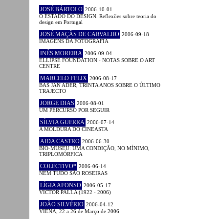
JOSÉ BÁRTOLO
2006-10-01
O ESTADO DO DESIGN. Reflexões sobre teoria do
design em Portugal
JOSÉ MAÇÃS DE CARVALHO
2006-09-18
IMAGENS DA FOTOGRAFIA
INÊS MOREIRA
2006-09-04
ELLIPSE FOUNDATION - NOTAS SOBRE O ART
CENTRE
MARCELO FELIX
2006-08-17
BAS JAN ADER, TRINTA ANOS SOBRE O ÚLTIMO
TRAJECTO
JORGE DIAS
2006-08-01
UM PERCURSO POR SEGUIR
SÍLVIA GUERRA
2006-07-14
A MOLDURA DO CINEASTA
AIDA CASTRO
2006-06-30
BIO-MUSEU: UMA CONDIÇÃO, NO MÍNIMO,
TRIPLOMÓRFICA
COLECTIVO*
2006-06-14
NEM TUDO SÃO ROSEIRAS
LÍGIA AFONSO
2006-05-17
VICTOR PALLA (1922 - 2006)
JOÃO SILVÉRIO
2006-04-12
VIENA, 22 a 26 de Março de 2006