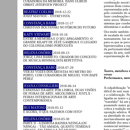
CURADORIA DA MEMÓRIA: HANS ULRICH
condenação moral 
OBRIST
INTERVIEW PROJECT
pessoas desta comu
representadas pela 
BEATRIZ COELHO
2018-12-22
pelo conteúdo do se
JOSEP MAYNOU - ENTREVISTA
fazer condenações 
entre sexos. Muito
CONSTANÇA BABO
2018-11-17
sistemas que conden
identitárias e acab
CHRISTIAN BOLTANSKI NO FÓRUM DO FUTURO
Ora tendo também e
KATY STEWART
2018-10-16
de escalada de conf
ENTRE A MEMÓRIA E O SEU APAGAMENTO:
O
mutuamente, faz sen
GRANDE KILAPY
DE ZÉZÉ GAMBOA E O LEGADO
para os que se per
DO COLONIALISMO PORTUGUÊS
hipersexualiza a re
da performatividad
HELENA OSÓRIO
campo da arte, ond
2018-09-13
experimentação de p
JORGE LIMA BARRETO: CRIADOR DO CONCEITO
DE MÚSICA MINIMALISTA REPETITIVA
CONSTANÇA BABO
2018-07-29
Teatro, metáfora 
VER AS VOZES DOS ARTISTAS NO METRO DO
versus
PORTO, COM CURADORIA DE MIGUEL VON HAFE
Performance, meto
PÉREZ
JOANA CONSIGLIERI
2018-06-14
A culpabilização "tr
EXPANSÃO DA ARTE POR LISBOA, DUAS VISÕES
difícil de unir nu
DE FEIRAS DE ARTE: ARCOLISBOA E JUSTLX -
e a colaboração. N
FEIRAS INTERNACIONAIS DE ARTE
ligadas ao teatro e
CONTEMPORÂNEA
“transfake” há um 
possuindo maior gr
RUI MATOSO
2018-05-12
crítica à tradição 
E AGORA, O QUE FAZEMOS COM ISTO?
oposição seletiva. 
na alteridade do co
HELENA OSÓRIO
2018-03-30
inevitavelmente apr
realidade dos seus 
PARTE II - A FAMOSA RAINHA NZINGA (OU
existencial intríns
NJINGA) – TÃO AMADA, QUANTO TEMIDA E
heis a questão!” — 
ODIADA, EM ÁFRICA E NO MUNDO