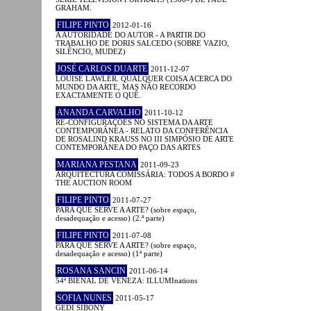
GRAHAM.
FILIPE PINTO
2012-01-16
A AUTORIDADE DO AUTOR - A PARTIR DO
TRABALHO DE DORIS SALCEDO (SOBRE VAZIO,
SILÊNCIO, MUDEZ)
JOSÉ CARLOS DUARTE
2011-12-07
LOUISE LAWLER. QUALQUER COISA ACERCA DO
MUNDO DA ARTE, MAS NÃO RECORDO
EXACTAMENTE O QUÊ.
ANANDA CARVALHO
2011-10-12
RE-CONFIGURAÇÕES NO SISTEMA DA ARTE
CONTEMPORÂNEA - RELATO DA CONFERÊNCIA
DE ROSALIND KRAUSS NO III SIMPÓSIO DE ARTE
CONTEMPORÂNEA DO PAÇO DAS ARTES
MARIANA PESTANA
2011-09-23
ARQUITECTURA COMISSÁRIA: TODOS A BORDO #
THE AUCTION ROOM
FILIPE PINTO
2011-07-27
PARA QUE SERVE A ARTE? (sobre espaço,
desadequação e acesso) (2.ª parte)
FILIPE PINTO
2011-07-08
PARA QUE SERVE A ARTE? (sobre espaço,
desadequação e acesso) (1ª parte)
ROSANA SANCIN
2011-06-14
54ª BIENAL DE VENEZA: ILLUMInations
SOFIA NUNES
2011-05-17
GEDI SIBONY