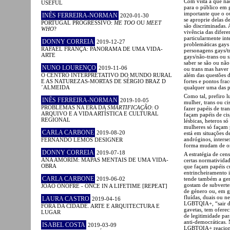
Com vista a que não
USEFUL
para o público em g
importante que o ou
INÊS FERREIRA-NORMAN
2020-01-30
se aproprie delas d
PORTUGAL PROGRESSIVO:
ME TOO
OU
MEET
são discriminadas. A
WHO
?
vivência das difere
particularmente inte
DONNY CORREIA
2019-12-27
problemáticas gays 
RAFAEL FRANÇA: PANORAMA DE UMA VIDA-
personagens gays/tr
ARTE
gays/não-trans ou 
saber se são ou não
NUNO LOURENÇO
2019-11-06
ou trans mas haver 
O CENTRO INTERPRETATIVO DO MUNDO RURAL
além das questões d
E AS NATUREZAS-MORTAS DE SÉRGIO BRAZ D
fortes e pontos fra
´ALMEIDA
qualquer uma das p
Como tal, prefiro 
INÊS FERREIRA-NORMAN
2019-10-05
mulher, trans ou c
PROBLEMAS NA ERA DA
SMARTIFICAÇÃO
: O
fazer papéis de tran
ARQUIVO E A VIDA ARTÍSTICA E CULTURAL
façam papéis de cis
REGIONAL
lésbicas, heteros s
mulheres só façam 
CARLA CARBONE
2019-08-20
está em situações d
andróginos, interse
FERNANDO LEMOS DESIGNER
forma mudam de ori
DONNY CORREIA
2019-07-18
A estratégia de cen
ANA AMORIM: MAPAS MENTAIS DE UMA VIDA-
certas normatividad
OBRA
que façam papéis c
entrincheiramento i
CARLA CARBONE
2019-06-02
tende também a ger
gostam de subverter
JOÃO ONOFRE - ONCE IN A LIFETIME [REPEAT]
de género ou, em ge
fluídas, duais ou n
LAURA CASTRO
2019-04-16
LGBTQIA+, “sair do
FORA DA CIDADE. ARTE E ARQUITECTURA E
gavetas, tem ofere
LUGAR
de legitimidade par
anti-democráticas.
ISABEL COSTA
2019-03-09
LGBTQIA+ reacionar