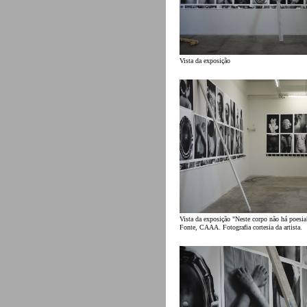
Vista da exposição
Vista da exposição "Neste corpo não há poesia
Fonte, CAAA. Fotografia cortesia da artista.