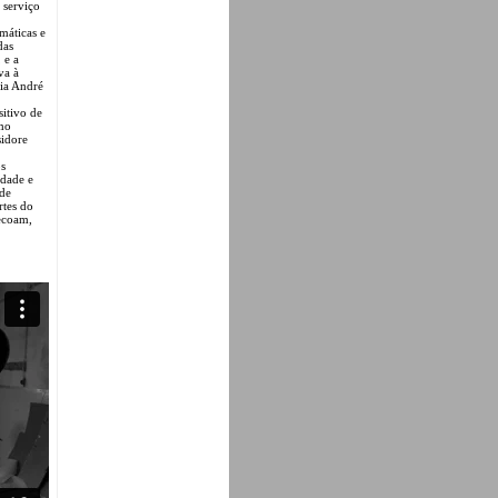
 serviço
máticas e
das
 e a
va à
dia André
sitivo de
omo
sidore
os
idade e
 de
rtes do
 ecoam,