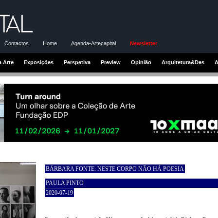
Contactos
Home
Agenda-Artecapital
Newsletter
a Arte
Exposições
Perspetiva
Preview
Opinião
Arquitetura&Des
A
BÁRBARA FONTE: NESTE CORPO NÃO HÁ POESIA
PAULA PINTO
2020-07-19