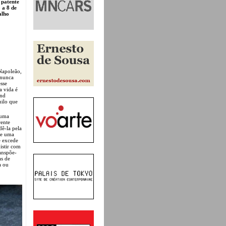
 patente
 a 8 de
alho
Napoleão,
 nunca
sse
a vida é
and
uilo que
 uma
rente
dê-la pela
de uma
e excede
istir com
ranspõe-
as de
a ou