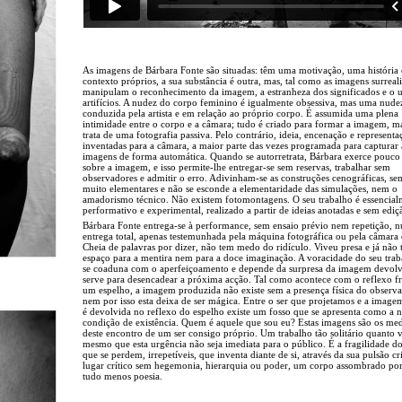
As imagens de Bárbara Fonte são situadas: têm uma motivação, uma história
contexto próprios, a sua substância é outra, mas, tal como as imagens surreali
manipulam o reconhecimento da imagem, a estranheza dos significados e o 
artifícios. A nudez do corpo feminino é igualmente obsessiva, mas uma nudez
conduzida pela artista e em relação ao próprio corpo. É assumida uma plena
intimidade entre o corpo e a câmara; tudo é criado para formar a imagem, m
trata de uma fotografia passiva. Pelo contrário, ideia, encenação e representa
inventadas para a câmara, a maior parte das vezes programada para capturar 
imagens de forma automática. Quando se autorretrata, Bárbara exerce pouco
sobre a imagem, e isso permite-lhe entregar-se sem reservas, trabalhar sem
observadores e admitir o erro. Adivinham-se as construções cenográficas, s
muito elementares e não se esconde a elementaridade das simulações, nem o
amadorismo técnico. Não existem fotomontagens. O seu trabalho é essencial
performativo e experimental, realizado a partir de ideias anotadas e sem ediç
Bárbara Fonte entrega-se à performance, sem ensaio prévio nem repetição, 
entrega total, apenas testemunhada pela máquina fotográfica ou pela câmara 
Cheia de palavras por dizer, não tem medo do ridículo. Viveu presa e já não
espaço para a mentira nem para a doce imaginação. A voracidade do seu tra
se coaduna com o aperfeiçoamento e depende da surpresa da imagem devolv
serve para desencadear a próxima acção. Tal como acontece com o reflexo fr
um espelho, a imagem produzida não existe sem a presença física do observ
nem por isso esta deixa de ser mágica. Entre o ser que projetamos e a image
é devolvida no reflexo do espelho existe um fosso que se apresenta como a 
condição de existência. Quem é aquele que sou eu? Estas imagens são os me
deste encontro de um ser consigo próprio. Um trabalho tão solitário quanto vi
mesmo que esta urgência não seja imediata para o público. É a fragilidade do
que se perdem, irrepetíveis, que inventa diante de si, através da sua pulsão cr
lugar crítico sem hegemonia, hierarquia ou poder, um corpo assombrado po
tudo menos poesia.