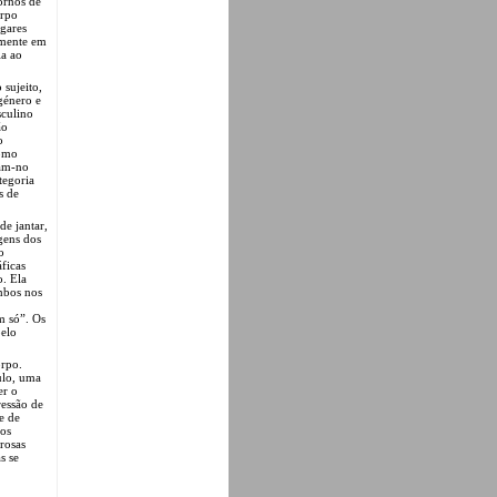
cornos de
orpo
gares
lmente em
ia ao
 sujeito,
sgénero e
sculino
ão
o
como
ram-no
tegoria
s de
de jantar,
agens dos
o
ficas
o. Ela
Ambos nos
m só”. Os
pelo
orpo.
ulo, uma
er o
ressão de
e de
los
rosas
s se