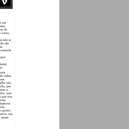
 e um
stas,
uso de
 outra,
as não se
ção são
as
 controle
empre
mente
ão.
numa
de vídeo.
 tem
balho não
ida, que
ente a
ador, mas
m que nos
nossa
diadores
tal,
s gestos
iativa, um
r quase