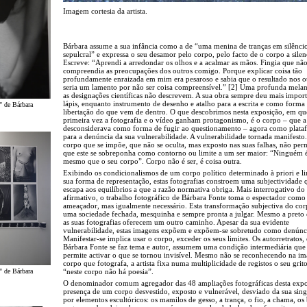
Imagem cortesia da artista.
Bárbara assume a sua infância como a de “uma menina de tranças em silênci
sepulcral” e expressa o seu desamor pelo corpo, pelo facto de o corpo a silenc
Escreve: “Aprendi a arredondar os olhos e a acalmar as mãos. Fingia que nã
compreendia as preocupações dos outros comigo. Porque explicar coisa tão
profundamente enraizada em mim era pesaroso e sabia que o resultado nos o
seria um lamento por não ser coisa compreensível.” [2] Uma profunda melan
as designações científicas não descrevem. A sua obra sempre deu mais impor
lápis, enquanto instrumento de desenho e atalho para a escrita e como forma
" de Bárbara
libertação do que vem de dentro. O que descobrimos nesta exposição, em qu
primeira vez a fotografia e o vídeo ganham protagonismo, é o corpo – que a
desconsiderava como forma de fugir ao questionamento – agora como plata
para a denúncia da sua vulnerabilidade. A vulnerabilidade tornada manifest
corpo que se impõe, que não se oculta, mas exposto nas suas falhas, não per
que este se sobreponha como contorno ou limite a um ser maior: “Ninguém 
mesmo que o seu corpo”. Corpo não é ser, é coisa outra.
Exibindo os condicionalismos de um corpo político determinado à priori e l
sua forma de representação, estas fotografias constroem uma subjectividade 
escapa aos equilíbrios a que a razão normativa obriga. Mais interrogativo do
afirmativo, o trabalho fotográfico de Bárbara Fonte toma o espectador como 
ameaçador, mas igualmente necessário. Esta transformação subjectiva do co
uma sociedade fechada, mesquinha e sempre pronta a julgar. Mesmo a preto 
as suas fotografias oferecem um outro caminho. Apesar da sua evidente
vulnerabilidade, estas imagens expõem e expõem-se sobretudo como denúnc
Manifestar-se implica usar o corpo, exceder os seus limites. Os autorretratos
Bárbara Fonte se faz tema e autor, assumem uma condição intermediária que 
permite activar o que se tornou invisível. Mesmo não se reconhecendo na i
corpo que fotografa, a artista fixa numa multiplicidade de registos o seu gri
" de Bárbara
“neste corpo não há poesia”.
O denominador comum agregador das 48 ampliações fotográficas desta expo
presença de um corpo desvestido, exposto e vulnerável, desviado da sua sin
por elementos escultóricos: os mamilos de gesso, a trança, o fio, a chama, os