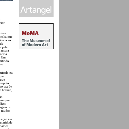
o
iar.
o
utros
colia que
tância ao
 de
e pela
 autora
forma
o. Um
mitindo
é o
imitado na
que
 que
sujeito
rpo expõe
e branco,
ia.
, em que
lhes
magem do
to mudo:
sição é a
gularidade
 balões