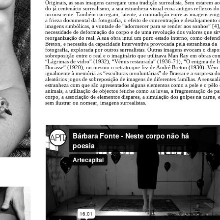
Originais, as suas imagens carregam uma tradição surrealista. Sem estarem ao
do já centenário surrealismo, a sua estranheza visual ecoa antigos reflexos do
inconsciente. Também carregam, latente, a contradição entre as imagens enig
a frieza documental da fotografia, o efeito de concentração e desalojamento 
imagens simbólicas, a vontade de “adormecer para se render aos sonhos” [4],
necessidade de deformação do corpo e de uma revolução dos valores que sir
reorganização do real. A sua obra intui um puro estado interno, como defen
Breton, e necessita da capacidade interventiva provocada pela estranheza da
fotografia, explorada por outros surrealistas. Outras imagens evocam o dispo
sobreposição entre o real e o imaginário que utilizava Man Ray em obras c
“Lágrimas de vidro” (1932), “Vénus restaurada” (1936-71), “O enigma de I
Ducasse” (1920), ou mesmo o retrato que fez de André Breton (1930). Vêm
igualmente à memória as “esculturas involuntárias” de Brassaï e a surpresa d
aleatórios jogos de sobreposição de imagens de diferentes famílias. A sensual
estranheza com que são apresentados alguns elementos como a pele e o pêlo
animais, a utilização de objectos fetiche como as luvas, a fragmentação de pa
corpo, a associação de elementos díspares, a simulação dos golpes na carne,
sem ilustrar ou nomear, imagens surrealistas.