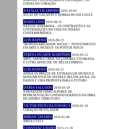
A MINHA VISITA GUIADA À EXPOSIÇÃO...OU
COISAS DO CORAÇÃO
NATÁLIA VILARINHO
2016-10-03
ATLAS DE GALANTE E BORRALHO EM LOULÉ
MARIA LIND
2016-08-31
NAZGOL ANSARINIA – OS CONTRASTES E AS
CONTRADIÇÕES DA VIDA NA TEERÃO
CONTEMPORÂNEA
LUÍS RAPOSO
2016-06-23
“RESPONSABILIDADE SOCIAL”, INVESTIMENTO
EM ARTE E MUSEUS: OS PONTOS NOS IS
TERESA DUARTE MARTINHO
2016-05-12
ARTE, AMOR E CRISE NA LONDRES VITORIANA.
O LIVRO
ADOECER
, DE HÉLIA CORREIA
LUÍS RAPOSO
2016-04-12
AINDA OS PREÇOS DE ENTRADA EM MUSEUS E
MONUMENTOS DE SINTRA E BELÉM-AJUDA: OS
DADOS E UMA PROPOSTA PARA O FUTURO
DÁRIA SALGADO
2016-03-18
A PAISAGEM COMO SUPORTE DE
REPRESENTAÇÃO CINEMATOGRÁFICA NA OBRA
DE ANDREI TARKOVSKY
VICTOR PINTO DA FONSECA
2016-02-16
CORAÇÃO REVELADOR
MIRIAN TAVARES
2016-01-06
ABSOLUTELY
CONSTANÇA BABO
2015-11-28