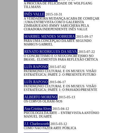
A PROCURA DE FELICIDADE DE WOLFGANG
TILLMANS
INÊS VALLE
2015-10-31
A VERDADEIRA MUDANÇA ACABA DE COMEÇAR
| UMA ENTREVISTA COM O GALERISTA
ZIMBABUEANO JIMMY SARUCHERA PELA
CURADORA INDEPENDENTE INÊS VALLE
MARIBEL MENDES SOBREIRA
2015-09-17
PARA UMA CONCEPÇÃO DA ARTE SEGUNDO
MARKUS GABRIEL
RENATO RODRIGUES DA SILVA
2015-07-22
O CONCRETISMO E O NEOCONCRETISMO NO
BRASIL: ELEMENTOS PARA REFLEXÃO CRÍTICA
LUÍS RAPOSO
2015-07-02
PATRIMÓNIO CULTURAL E OS MUSEUS: VISÃO
ESTRATÉGICA | PARTE 2: O PRESENTE/FUTURO
LUÍS RAPOSO
2015-06-17
PATRIMÓNIO CULTURAL E OS MUSEUS: VISÃO
ESTRATÉGICA | PARTE 1: O PASSADO/PRESENTE
ALBERTO MORENO
2015-05-13
OS CORVOS OLHAM-NOS
Ana Cristina Alves
2015-04-12
PSICOLOGIA DA ARTE – ENTREVISTA A ANTÓNIO
MANUEL DUARTE
J.J. Charlesworth
2015-03-12
COMO NÃO FAZER ARTE PÚBLICA