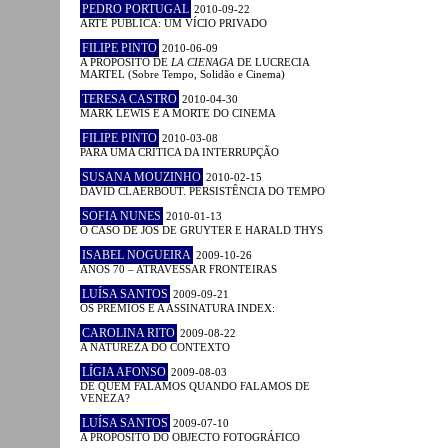
PEDRO PORTUGAL
2010-09-22
ARTE PÚBLICA: UM VÍCIO PRIVADO
FILIPE PINTO
2010-06-09
A PROPÓSITO DE
LA CIENAGA
DE LUCRECIA
MARTEL (Sobre Tempo, Solidão e Cinema)
TERESA CASTRO
2010-04-30
MARK LEWIS E A MORTE DO CINEMA
FILIPE PINTO
2010-03-08
PARA UMA CRÍTICA DA INTERRUPÇÃO
SUSANA MOUZINHO
2010-02-15
DAVID CLAERBOUT. PERSISTÊNCIA DO TEMPO
SOFIA NUNES
2010-01-13
O CASO DE JOS DE GRUYTER E HARALD THYS
ISABEL NOGUEIRA
2009-10-26
ANOS 70 – ATRAVESSAR FRONTEIRAS
LUÍSA SANTOS
2009-09-21
OS PRÉMIOS E A ASSINATURA INDEX:
CAROLINA RITO
2009-08-22
A NATUREZA DO CONTEXTO
LÍGIA AFONSO
2009-08-03
DE QUEM FALAMOS QUANDO FALAMOS DE
VENEZA?
LUÍSA SANTOS
2009-07-10
A PROPÓSITO DO OBJECTO FOTOGRÁFICO