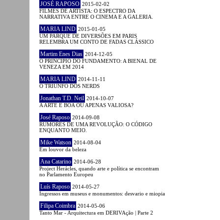
JOSÉ RAPOSO
2015-02-02
FILMES DE ARTISTA: O ESPECTRO DA
NARRATIVA ENTRE O CINEMA E A GALERIA.
MARIA LIND
2015-01-05
UM PARQUE DE DIVERSÕES EM PARIS
RELEMBRA UM CONTO DE FADAS CLÁSSICO
Martim Enes Dias
2014-12-05
O PRINCÍPIO DO FUNDAMENTO: A BIENAL DE
VENEZA EM 2014
MARIA LIND
2014-11-11
O TRIUNFO DOS NERDS
Jonathan T.D. Neil
2014-10-07
A ARTE É BOA OU APENAS VALIOSA?
José Raposo
2014-09-08
RUMORES DE UMA REVOLUÇÃO: O CÓDIGO
ENQUANTO MEIO.
Mike Watson
2014-08-04
Em louvor da beleza
Ana Catarino
2014-06-28
Project Herácles, quando arte e política se encontram
no Parlamento Europeu
Luís Raposo
2014-05-27
Ingressos em museus e monumentos: desvario e miopia
Filipa Coimbra
2014-05-06
Tanto Mar - Arquitectura em DERIVAção | Parte 2