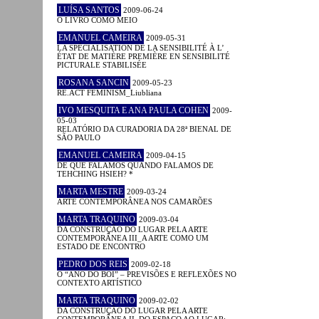
LUÍSA SANTOS
2009-06-24
O LIVRO COMO MEIO
EMANUEL CAMEIRA
2009-05-31
LA SPÉCIALISATION DE LA SENSIBILITÉ À L’
ÉTAT DE MATIÈRE PREMIÈRE EN SENSIBILITÉ
PICTURALE STABILISÉE
ROSANA SANCIN
2009-05-23
RE.ACT FEMINISM_Liubliana
IVO MESQUITA E ANA PAULA COHEN
2009-
05-03
RELATÓRIO DA CURADORIA DA 28ª BIENAL DE
SÃO PAULO
EMANUEL CAMEIRA
2009-04-15
DE QUE FALAMOS QUANDO FALAMOS DE
TEHCHING HSIEH? *
MARTA MESTRE
2009-03-24
ARTE CONTEMPORÂNEA NOS CAMARÕES
MARTA TRAQUINO
2009-03-04
DA CONSTRUÇÃO DO LUGAR PELA ARTE
CONTEMPORÂNEA III_A ARTE COMO UM
ESTADO DE ENCONTRO
PEDRO DOS REIS
2009-02-18
O “ANO DO BOI” – PREVISÕES E REFLEXÕES NO
CONTEXTO ARTÍSTICO
MARTA TRAQUINO
2009-02-02
DA CONSTRUÇÃO DO LUGAR PELA ARTE