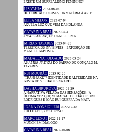
EXISTE UM SURREALISMO FEMININO?
LIZ VAHIA
2023-08-04
DO OURO AOS DEUSES, DA MATÉRIA À ARTE
ELISA MELONI
2023-07-04
AQUELA LUZ QUE VEM DA HOLANDA
CATARINA REAL
2023-05-31
ANGUESÂNGUE
, DE DANIEL LIMA
MIRIAN TAVARES
2023-04-25
TERRITÓRIOS INVISÍVEIS – EXPOSIÇÃO DE
MANUEL BAPTISTA
MADALENA FOLGADO
2023-03-24
AS
ALTER-NATIVAS
DO BAIRRO DO GONÇALO M.
TAVARES
RUI MOURÃO
2023-02-20
“TRANSFAKE”? IDENTIDADE E ALTERIDADE NA
BUSCA DE VERDADES NA ARTE
DASHA BIRUKOVA
2023-01-20
A NARRATIVA VELADA DAS SENSAÇÕES: ‘A
ÚLTIMA VEZ QUE VI MACAU’ DE JOÃO PEDRO
RODRIGUES E JOÃO RUI GUERRA DA MATA
JOANA CONSIGLIERI
2022-12-18
RUI CHAFES,
DESABRIGO
MARC LENOT
2022-11-17
MUNCH EM DIÁLOGO
CATARINA REAL
2022-10-08