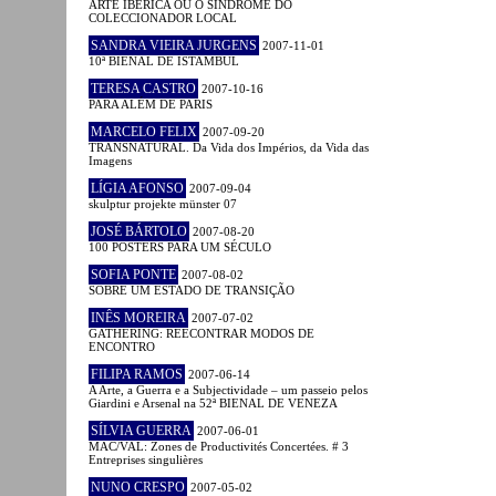
ARTE IBÉRICA OU O SÍNDROME DO
COLECCIONADOR LOCAL
SANDRA VIEIRA JURGENS
2007-11-01
10ª BIENAL DE ISTAMBUL
TERESA CASTRO
2007-10-16
PARA ALÉM DE PARIS
MARCELO FELIX
2007-09-20
TRANSNATURAL. Da Vida dos Impérios, da Vida das
Imagens
LÍGIA AFONSO
2007-09-04
skulptur projekte münster 07
JOSÉ BÁRTOLO
2007-08-20
100 POSTERS PARA UM SÉCULO
SOFIA PONTE
2007-08-02
SOBRE UM ESTADO DE TRANSIÇÃO
INÊS MOREIRA
2007-07-02
GATHERING: REECONTRAR MODOS DE
ENCONTRO
FILIPA RAMOS
2007-06-14
A Arte, a Guerra e a Subjectividade – um passeio pelos
Giardini e Arsenal na 52ª BIENAL DE VENEZA
SÍLVIA GUERRA
2007-06-01
MAC/VAL: Zones de Productivités Concertées. # 3
Entreprises singulières
NUNO CRESPO
2007-05-02