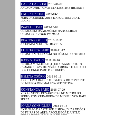
CARLA CARBONE
2019-06-02
JOÃO ONOFRE - ONCE IN A LIFETIME [REPEAT]
LAURA CASTRO
2019-04-16
FORA DA CIDADE. ARTE E ARQUITECTURA E
LUGAR
ISABEL COSTA
2019-03-09
CURADORIA DA MEMÓRIA: HANS ULRICH
OBRIST
INTERVIEW PROJECT
BEATRIZ COELHO
2018-12-22
JOSEP MAYNOU - ENTREVISTA
CONSTANÇA BABO
2018-11-17
CHRISTIAN BOLTANSKI NO FÓRUM DO FUTURO
KATY STEWART
2018-10-16
ENTRE A MEMÓRIA E O SEU APAGAMENTO:
O
GRANDE KILAPY
DE ZÉZÉ GAMBOA E O LEGADO
DO COLONIALISMO PORTUGUÊS
HELENA OSÓRIO
2018-09-13
JORGE LIMA BARRETO: CRIADOR DO CONCEITO
DE MÚSICA MINIMALISTA REPETITIVA
CONSTANÇA BABO
2018-07-29
VER AS VOZES DOS ARTISTAS NO METRO DO
PORTO, COM CURADORIA DE MIGUEL VON HAFE
PÉREZ
JOANA CONSIGLIERI
2018-06-14
EXPANSÃO DA ARTE POR LISBOA, DUAS VISÕES
DE FEIRAS DE ARTE: ARCOLISBOA E JUSTLX -