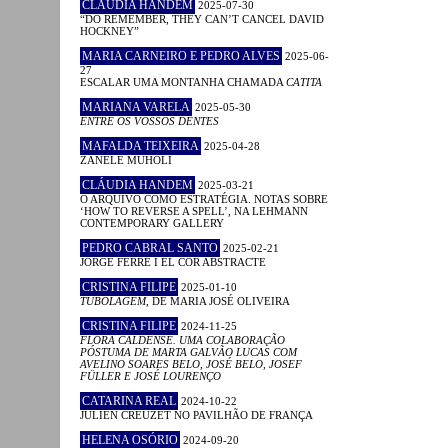
CLÁUDIA HANDEM
2025-07-30
“DO REMEMBER, THEY CAN’T CANCEL DAVID
HOCKNEY”
MARIA CARNEIRO E PEDRO ALVES
2025-06-
27
ESCALAR UMA MONTANHA CHAMADA
CATITA
MARIANA VARELA
2025-05-30
ENTRE OS VOSSOS DENTES
MAFALDA TEIXEIRA
2025-04-28
ZANELE MUHOLI
CLÁUDIA HANDEM
2025-03-21
O ARQUIVO COMO ESTRATÉGIA. NOTAS SOBRE
‘HOW TO REVERSE A SPELL’, NA LEHMANN
CONTEMPORARY GALLERY
PEDRO CABRAL SANTO
2025-02-21
JORGE FERRÉ I EL COR ABSTRACTE
CRISTINA FILIPE
2025-01-10
TUBOLAGEM
, DE MARIA JOSÉ OLIVEIRA
CRISTINA FILIPE
2024-11-25
FLORA CALDENSE. UMA COLABORAÇÃO
PÓSTUMA DE MARTA GALVÃO LUCAS COM
AVELINO SOARES BELO, JOSÉ BELO, JOSEF
FÜLLER E JOSÉ LOURENÇO
CATARINA REAL
2024-10-22
JULIEN CREUZET NO PAVILHÃO DE FRANÇA
HELENA OSÓRIO
2024-09-20