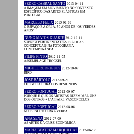
PEDRO CABRAL SANTO
2013-04-11
A IMAGEM EM MOVIMENTO NO CONTEXTO
ESPECÍFICO DAS ARTES PLÁSTICAS EM
PORTUGAL
MARCELO FELIX
2013-01-08
O ESPAÇO E A ORLA. 50 ANOS DE ‘OS VERDES
ANOS’
NUNO MATOS DUARTE
2012-12-11
SOBRE A PERTINÊNCIA DAS PRÁTICAS
CONCEPTUAIS NA FOTOGRAFIA
CONTEMPORÂNEA
FILIPE PINTO
2012-11-05
ASSEMBLAGE TROCKEL
MIGUEL RODRIGUES
2012-10-07
BIRD
JOSÉ BÁRTOLO
2012-09-21
CHEGOU A HORA DOS DESIGNERS
PEDRO PORTUGAL
2012-09-07
PORQUE É QUE OS ARTISTAS DIZEM MAL UNS
DOS OUTROS + L’AFFAIRE VASCONCELOS
PEDRO PORTUGAL
2012-08-06
NO PRINCÍPIO ERA A VERBA
ANA SENA
2012-07-09
AS ARTES E A CRISE ECONÓMICA
MARIA BEATRIZ MARQUILHAS
2012-06-12