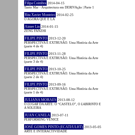
Filipa Coimbra
2014-04-15
Tanto Mar - Arquitectura em DERIVAção | Parte 1
Rita Xavier Monteiro
2014-02-25
O AGORA QUE É LÁ
Aimee Lin
2014-01-15
ZENG FANZHI
FILIPE PINTO
2013-12-20
PERSPECTIVA E EXTRUSÃO. Uma História da Arte
(parte 4 de 4)
FILIPE PINTO
2013-11-28
PERSPECTIVA E EXTRUSÃO. Uma História da Arte
(parte 3 de 4)
FILIPE PINTO
2013-10-25
PERSPECTIVA E EXTRUSÃO. Uma História da Arte
(parte 2 de 4)
FILIPE PINTO
2013-09-16
PERSPECTIVA E EXTRUSÃO. Uma História da Arte
(parte 1 de 4)
JULIANA MORAES
2013-08-12
O
LUGAR
DA ARTE: O “CASTELO”, O
LABIRINTO
E
A SOLEIRA
JUAN CANELA
2013-07-11
PERFORMING VENICE
JOSÉ GOMES PINTO (ECATI/ULHT)
2013-05-05
ARTE E INTERACTIVIDADE