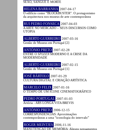
SEXO, SANGUE E MORTE
HELENA BARRANHA
2007-04-17
O edifício como “BLOCKBUSTER”. O protagonismo
da arquitectura nos museus de arte contemporânea
RUI PEDRO FONSECA
2007-04-03
A ARTE NO MERCADO – SEUS DISCURSOS COMO
UTOPIA
ALBERTO GUERREIRO
2007-03-16
Gestão de Museus em Portugal [2]
ANTÓNIO PRETO
2007-02-28
ENTRE O
SPLEEN
MODERNO E A CRISE DA
MODERNIDADE
ALBERTO GUERREIRO
2007-02-15
Gestão de Museus em Portugal [1]
JOSÉ BÁRTOLO
2007-01-29
CULTURA DIGITAL E CRIAÇÃO ARTÍSTICA
MARCELO FELIX
2007-01-16
O TEMPO DE UM ÍCONE CINEMATOGRÁFICO
PEDRO PORTUGAL
2007-01-03
Artória - ARS LONGA VITA BREVIS
ANTÓNIO PRETO
2006-12-15
CORRESPONDÊNCIAS: Aproximações
contemporâneas a uma “iconologia do intervalo”
ROGER MEINTJES
2006-11-16
MANUTENÇÃO DE MEMÓRIA: Alguns pensamentos