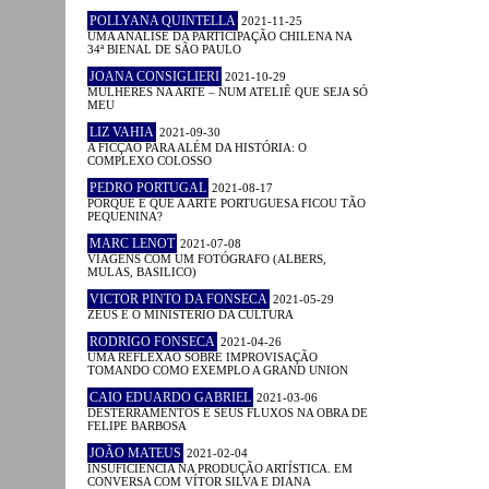
POLLYANA QUINTELLA
2021-11-25
UMA ANÁLISE DA PARTICIPAÇÃO CHILENA NA
34ª BIENAL DE SÃO PAULO
JOANA CONSIGLIERI
2021-10-29
MULHERES NA ARTE – NUM ATELIÊ QUE SEJA SÓ
MEU
LIZ VAHIA
2021-09-30
A FICÇÃO PARA ALÉM DA HISTÓRIA: O
COMPLEXO COLOSSO
PEDRO PORTUGAL
2021-08-17
PORQUE É QUE A ARTE PORTUGUESA FICOU TÃO
PEQUENINA?
MARC LENOT
2021-07-08
VIAGENS COM UM FOTÓGRAFO (ALBERS,
MULAS, BASILICO)
VICTOR PINTO DA FONSECA
2021-05-29
ZEUS E O MINISTÉRIO DA CULTURA
RODRIGO FONSECA
2021-04-26
UMA REFLEXÃO SOBRE IMPROVISAÇÃO
TOMANDO COMO EXEMPLO A GRAND UNION
CAIO EDUARDO GABRIEL
2021-03-06
DESTERRAMENTOS E SEUS FLUXOS NA OBRA DE
FELIPE BARBOSA
JOÃO MATEUS
2021-02-04
INSUFICIÊNCIA NA PRODUÇÃO ARTÍSTICA. EM
CONVERSA COM VÍTOR SILVA E DIANA