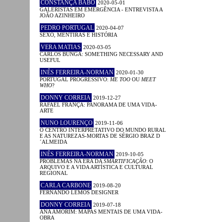
CONSTANÇA BABO
2020-05-01
GALERISTAS EM EMERGÊNCIA - ENTREVISTA A
JOÃO AZINHEIRO
PEDRO PORTUGAL
2020-04-07
SEXO, MENTIRAS E HISTÓRIA
VERA MATIAS
2020-03-05
CARLOS BUNGA: SOMETHING NECESSARY AND
USEFUL
INÊS FERREIRA-NORMAN
2020-01-30
PORTUGAL PROGRESSIVO:
ME TOO
OU
MEET
WHO
?
DONNY CORREIA
2019-12-27
RAFAEL FRANÇA: PANORAMA DE UMA VIDA-
ARTE
NUNO LOURENÇO
2019-11-06
O CENTRO INTERPRETATIVO DO MUNDO RURAL
E AS NATUREZAS-MORTAS DE SÉRGIO BRAZ D
´ALMEIDA
INÊS FERREIRA-NORMAN
2019-10-05
PROBLEMAS NA ERA DA
SMARTIFICAÇÃO
: O
ARQUIVO E A VIDA ARTÍSTICA E CULTURAL
REGIONAL
CARLA CARBONE
2019-08-20
FERNANDO LEMOS DESIGNER
DONNY CORREIA
2019-07-18
ANA AMORIM: MAPAS MENTAIS DE UMA VIDA-
OBRA