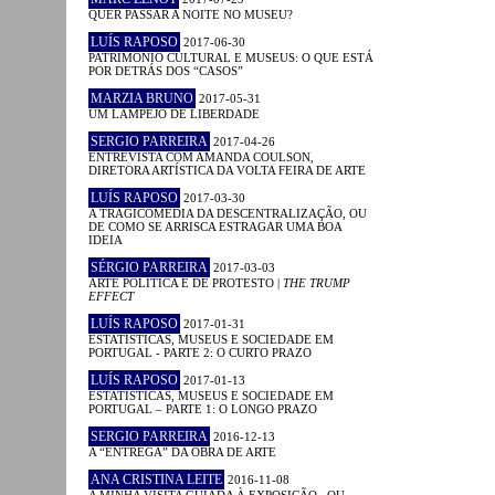
QUER PASSAR A NOITE NO MUSEU?
LUÍS RAPOSO
2017-06-30
PATRIMÓNIO CULTURAL E MUSEUS: O QUE ESTÁ
POR DETRÁS DOS “CASOS”
MARZIA BRUNO
2017-05-31
UM LAMPEJO DE LIBERDADE
SERGIO PARREIRA
2017-04-26
ENTREVISTA COM AMANDA COULSON,
DIRETORA ARTÍSTICA DA VOLTA FEIRA DE ARTE
LUÍS RAPOSO
2017-03-30
A TRAGICOMÉDIA DA DESCENTRALIZAÇÃO, OU
DE COMO SE ARRISCA ESTRAGAR UMA BOA
IDEIA
SÉRGIO PARREIRA
2017-03-03
ARTE POLÍTICA E DE PROTESTO |
THE TRUMP
EFFECT
LUÍS RAPOSO
2017-01-31
ESTATÍSTICAS, MUSEUS E SOCIEDADE EM
PORTUGAL - PARTE 2: O CURTO PRAZO
LUÍS RAPOSO
2017-01-13
ESTATÍSTICAS, MUSEUS E SOCIEDADE EM
PORTUGAL – PARTE 1: O LONGO PRAZO
SERGIO PARREIRA
2016-12-13
A “ENTREGA” DA OBRA DE ARTE
ANA CRISTINA LEITE
2016-11-08