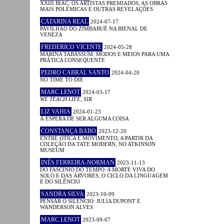
XXIII BIAC: OS ARTISTAS PREMIADOS, AS OBRAS
MAIS POLÉMICAS E OUTRAS REVELAÇÕES
CATARINA REAL
2024-07-17
PAVILHÃO DO ZIMBABUÉ NA BIENAL DE
VENEZA
FREDERICO VICENTE
2024-05-28
MARINA TABASSUM: MODOS E MEIOS PARA UMA
PRÁTICA CONSEQUENTE
PEDRO CABRAL SANTO
2024-04-20
NO TIME TO DIE
MARC LENOT
2024-03-17
WE TEACH LIFE, SIR.
LIZ VAHIA
2024-01-23
À ESPERA DE SER ALGUMA COISA
CONSTANÇA BABO
2023-12-20
ENTRE ÓTICA E MOVIMENTO, A PARTIR DA
COLEÇÃO DA TATE MODERN, NO ATKINSON
MUSEUM
INÊS FERREIRA-NORMAN
2023-11-13
DO FASCÍNIO DO TEMPO: A MORTE VIVA DO
SOLO E DAS ÁRVORES, O CICLO DA LINGUAGEM
E DO SILÊNCIO
SANDRA SILVA
2023-10-09
PENSAR O SILÊNCIO: JULIA DUPONT E
WANDERSON ALVES
MARC LENOT
2023-09-07