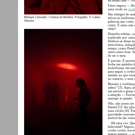
da nossa casa — Es
Estou segura — De
uma corda ou
cord
São rémiges de sus
Rémiges Cansadas.
Cortesia da Brotéria. Fotografia: © Carmo
névoa se (in)forma
Oliveira
palavras que comi;
vento. É uma casa 
chão?
Desenha orbitas, c
explicado por caus
Desloca-se dessa ma
anacrónica, enlaça
tempo, como Penélo
amor-amor
-fose. S
de ser o meu.
É preciso. É precis
fecha em sentidos 
homófonas; em part
para seguir a
corda
sentido ao que exis
no reinício; o som 
Retomo a confiança
salmo" [3]. Aqui, 
nas pernas a graça 
a atenção — Encontr
emergir se pisado:
Não, não posso ser 
Daniel [5]: Ser glo
uma
cóclea
[6]. Es
gravidade concentr
imóvel de tão velo
…Há uma voz. Quem
helicoidal? Seguro,
corda-cordis
, torc
somos sempre —
e