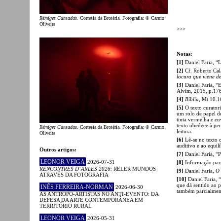
Rémiges Cansadas.
Cortesia da Brotéria. Fotografia: © Carmo
Oliveira
>>>
Notas:
[1]
Daniel Faria, “L
[2]
Cf. Roberto Cal
locura que viene de
[3]
Daniel Faria, “
Alvim, 2015, p.176
[4]
Bíblia
, Mt 10.1
[5]
O texto curator
um rolo de papel de
tinta vermelha e en
texto obedece à per
Rémiges Cansadas.
Cortesia da Brotéria. Fotografia: © Carmo
leitura.
Oliveira
[6]
Lê-se no texto c
auditivo e ao equil
Outros artigos:
[7]
Daniel Faria, “P
LEONOR VEIGA
2026-07-31
[8]
Informação parti
RENCONTRES D´ARLES 2026
: RELER MUNDOS
[9]
Daniel Faria,
O 
ATRAVÉS DA FOTOGRAFIA
[10]
Daniel Faria, 
que dá sentido ao p
INÊS FERREIRA-NORMAN
2026-06-30
também parcialment
AS ANTROPO-ARTISTAS NO ANTI-EVENTO: DA
DEFESA DA ARTE CONTEMPORÂNEA EM
TERRITÓRIO RURAL
LEONOR VEIGA
2026-05-31