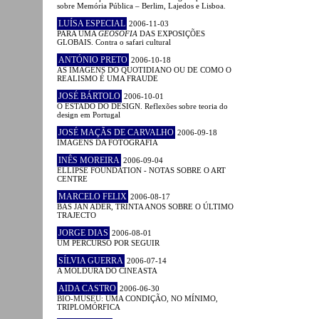
sobre Memória Pública – Berlim, Lajedos e Lisboa.
LUÍSA ESPECIAL
2006-11-03
PARA UMA
GEOSOFIA
DAS EXPOSIÇÕES
GLOBAIS. Contra o safari cultural
ANTÓNIO PRETO
2006-10-18
AS IMAGENS DO QUOTIDIANO OU DE COMO O
REALISMO É UMA FRAUDE
JOSÉ BÁRTOLO
2006-10-01
O ESTADO DO DESIGN. Reflexões sobre teoria do
design em Portugal
JOSÉ MAÇÃS DE CARVALHO
2006-09-18
IMAGENS DA FOTOGRAFIA
INÊS MOREIRA
2006-09-04
ELLIPSE FOUNDATION - NOTAS SOBRE O ART
CENTRE
MARCELO FELIX
2006-08-17
BAS JAN ADER, TRINTA ANOS SOBRE O ÚLTIMO
TRAJECTO
JORGE DIAS
2006-08-01
UM PERCURSO POR SEGUIR
SÍLVIA GUERRA
2006-07-14
A MOLDURA DO CINEASTA
AIDA CASTRO
2006-06-30
BIO-MUSEU: UMA CONDIÇÃO, NO MÍNIMO,
TRIPLOMÓRFICA