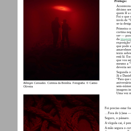
Prólogo:
Aconteceu
décimo sex
quem lê a 
Foi o que 
invés de “
se-ia desig
Primeira c
cortina ne
ver
— porqu
da
image
exposição/
que pode s
amavelment
texto sobr
está lá. E
que vos se
mesmo a “C
deveria se
Segunda co
Já o Danie
“Para que 
aniversári
Rémiges Cansadas.
Cortesia da Brotéria. Fotografia: © Carmo
sem-número
Oliveira
imagens in
Uma vez ma
Foi preciso estar f
…Fora de (c)asa — “
Seguro, o pássaro.
A vírgula cai, é pe
A mão segura o
cor