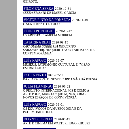
GEIROTO.
FILOMENA SERRA
2020-12-31
SEED/SEMENTE
DE ISABEL GARCIA
VICTOR PINTO DA FONSECA
2020-11-19
O SENTIMENTO É TUDO
PEDRO PORTUGAL
2020-10-17
OS ARTISTAS TAMBÉM MORREM
CATARINA REAL
2020-09-13
CAVAQUEAR SOBRE UM INQUÉRITO
-
SARA&ANDRÉ ‘INQUÉRITO A 471 ARTISTAS’ NA
CONTEMPORÂNEA
LUÍS RAPOSO
2020-08-07
MUSEUS, PATRIMÓNIO CULTURAL E “VISÃO
ESTRATÉGICA”
PAULA PINTO
2020-07-19
BÁRBARA FONTE: NESTE CORPO NÃO HÁ POESIA
JULIA FLAMINGO
2020-06-22
O PROJETO INTERNACIONAL 4CS E COMO A
ARTE PODE, MAIS DO QUE NUNCA, CRIAR
NOVOS ESPAÇOS DE CONVIVÊNCIA
LUÍS RAPOSO
2020-06-01
OS EQUÍVOCOS DA MUSEOLOGIA E DA
PATRIMONIOLOGIA
DONNY CORREIA
2020-05-19
ARTE E CINEMA EM WALTER HUGO KHOURI