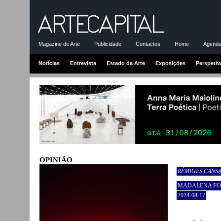
Magazine de Arte
Publicidade
Contactos
Home
Agenda-
Notícias
Entrevista
Estado da Arte
Exposições
Perspetiv
OPINIÃO
RÉMIGES CANS
MADALENA F
2024-08-17