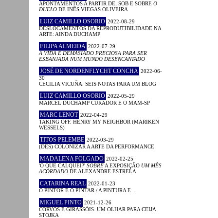
APONTAMENTOS A PARTIR DE, SOB E SOBRE
O
DUELO
DE INÊS VIEGAS OLIVEIRA
LUIZ CAMILLO OSORIO
2022-08-29
DESLOCAMENTOS DA REPRODUTIBILIDADE NA
ARTE: AINDA DUCHAMP
FILIPA ALMEIDA
2022-07-29
A VIDA É DEMASIADO PRECIOSA PARA SER
ESBANJADA NUM MUNDO DESENCANTADO
JOSÉ DE NORDENFLYCHT CONCHA
2022-06-
30
CECILIA VICUÑA. SEIS NOTAS PARA UM BLOG
LUIZ CAMILLO OSORIO
2022-05-29
MARCEL DUCHAMP CURADOR E O MAM-SP
MARC LENOT
2022-04-29
TAKING OFF. HENRY MY NEIGHBOR (MARIKEN
WESSELS)
TITOS PELEMBE
2022-03-29
(DES) COLONIZAR A ARTE DA PERFORMANCE
MADALENA FOLGADO
2022-02-25
'O QUE CALQUEI?'
SOBRE
A EXPOSIÇÃO
UM MÊS
ACORDADO
DE ALEXANDRE ESTRELA
CATARINA REAL
2022-01-23
O PINTOR E O PINTAR / A PINTURA E ...
MIGUEL PINTO
2021-12-26
CORVOS E GIRASSÓIS: UM OLHAR PARA CEIJA
STOJKA