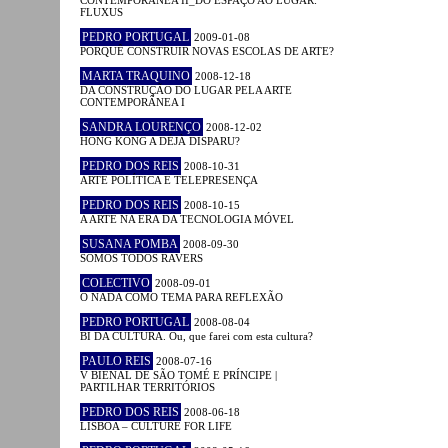
CONTEMPORÂNEA II_DO ESPAÇO AO LUGAR:
FLUXUS
PEDRO PORTUGAL
2009-01-08
PORQUÊ CONSTRUIR NOVAS ESCOLAS DE ARTE?
MARTA TRAQUINO
2008-12-18
DA CONSTRUÇÃO DO LUGAR PELA ARTE
CONTEMPORÂNEA I
SANDRA LOURENÇO
2008-12-02
HONG KONG A DÉJÀ DISPARU?
PEDRO DOS REIS
2008-10-31
ARTE POLÍTICA E TELEPRESENÇA
PEDRO DOS REIS
2008-10-15
A ARTE NA ERA DA TECNOLOGIA MÓVEL
SUSANA POMBA
2008-09-30
SOMOS TODOS RAVERS
COLECTIVO
2008-09-01
O NADA COMO TEMA PARA REFLEXÃO
PEDRO PORTUGAL
2008-08-04
BI DA CULTURA. Ou, que farei com esta cultura?
PAULO REIS
2008-07-16
V BIENAL DE SÃO TOMÉ E PRÍNCIPE |
PARTILHAR TERRITÓRIOS
PEDRO DOS REIS
2008-06-18
LISBOA – CULTURE FOR LIFE