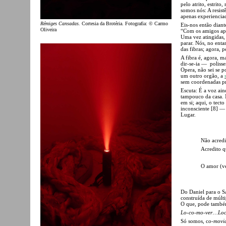
pelo atrito, estrito
somos nós: A resist
apenas experiencia
Rémiges Cansadas.
Cortesia da Brotéria. Fotografia: © Carmo
Eis-nos então dian
Oliveira
“Com os amigos apre
Uma vez atingidas, 
parar. Nós, no ent
das fibras; agora,
A fibra é, agora, 
dir-se-ia — polisse
Opera, não sei se 
um outro orgão, a
sem coordenadas pr
Escuta: É a voz ai
tampouco da casa. M
em si; aqui, o tect
inconsciente [8] — 
Lugar.
Não acredi
Acredito q
O amor (ve
Do Daniel para o S
construída de múlt
O que, pode també
Lo-co-mo-ver
…
Lo
Só somos, c
o-movi