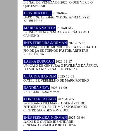
BIENAL DE VENEZA DE 2026: O QUE VER E O
QUE ESPERAR
CRISTINA FILIPE
2026-04-25
DARK SIDE OF IMAGINATION. JEWELLERY BY
KADRI MÄLK
MARIANA VARELA
2026-03-17
BRUNO ZHU NO CAM: A EXPOSIÇÃO COMO
CAMINHO
INÊS FERREIRA-NORMAN
2026-02-17
NO PRINCÍPIO DO MUNDO DISSE A OVELHA. E O
FIO DE LÃ SE TORNOU PASTOR, ARTISTA E
RESISTÊNCIA
LAURA BUROCCO
2026-01-17
UM CASO DE CENSURA: O PAVILHÃO DA ÁFRICA
DO SUL NA 61ª BIENAL DE VENEZA
CLÁUDIA HANDEM
2025-12-09
O ATELIER VERMELHO DE MARK ROTHKO
SANDRA SILVA
2025-11-09
RELUCTANT GARDENER
CONSTANÇA BABO
2025-10-05
WOLFGANG TILLMANS: O SENSÍVEL DO
FOTOGRÁFICO. A ÚLTIMA EXPOSIÇÃO DO
CENTRE GEORGES POMPIDOU
INÊS FERREIRA-NORMAN
2025-09-04
LINDO
E O OUTRO: IDENTIDADE
CINEMATOGRÁFICA PORTUGUESA