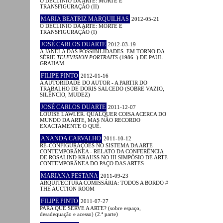
O DECLÍNIO DA ARTE: MORTE E
TRANSFIGURAÇÃO (II)
MARIA BEATRIZ MARQUILHAS
2012-05-21
O DECLÍNIO DA ARTE: MORTE E
TRANSFIGURAÇÃO (I)
JOSÉ CARLOS DUARTE
2012-03-19
A JANELA DAS POSSIBILIDADES. EM TORNO DA
SÉRIE
TELEVISION PORTRAITS
(1986–) DE PAUL
GRAHAM.
FILIPE PINTO
2012-01-16
A AUTORIDADE DO AUTOR - A PARTIR DO
TRABALHO DE DORIS SALCEDO (SOBRE VAZIO,
SILÊNCIO, MUDEZ)
JOSÉ CARLOS DUARTE
2011-12-07
LOUISE LAWLER. QUALQUER COISA ACERCA DO
MUNDO DA ARTE, MAS NÃO RECORDO
EXACTAMENTE O QUÊ.
ANANDA CARVALHO
2011-10-12
RE-CONFIGURAÇÕES NO SISTEMA DA ARTE
CONTEMPORÂNEA - RELATO DA CONFERÊNCIA
DE ROSALIND KRAUSS NO III SIMPÓSIO DE ARTE
CONTEMPORÂNEA DO PAÇO DAS ARTES
MARIANA PESTANA
2011-09-23
ARQUITECTURA COMISSÁRIA: TODOS A BORDO #
THE AUCTION ROOM
FILIPE PINTO
2011-07-27
PARA QUE SERVE A ARTE? (sobre espaço,
desadequação e acesso) (2.ª parte)