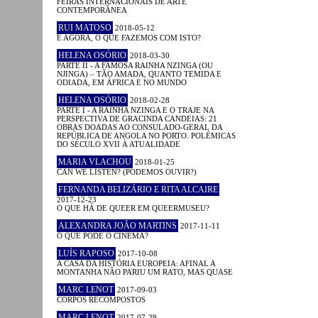
FEIRAS INTERNACIONAIS DE ARTE
CONTEMPORÂNEA
RUI MATOSO
2018-05-12
E AGORA, O QUE FAZEMOS COM ISTO?
HELENA OSÓRIO
2018-03-30
PARTE II - A FAMOSA RAINHA NZINGA (OU
NJINGA) – TÃO AMADA, QUANTO TEMIDA E
ODIADA, EM ÁFRICA E NO MUNDO
HELENA OSÓRIO
2018-02-28
PARTE I - A RAINHA NZINGA E O TRAJE NA
PERSPECTIVA DE GRACINDA CANDEIAS: 21
OBRAS DOADAS AO CONSULADO-GERAL DA
REPÚBLICA DE ANGOLA NO PORTO. POLÉMICAS
DO SÉCULO XVII À ATUALIDADE
MARIA VLACHOU
2018-01-25
CAN WE LISTEN? (PODEMOS OUVIR?)
FERNANDA BELIZÁRIO E RITA ALCAIRE
2017-12-23
O QUE HÁ DE QUEER EM QUEERMUSEU?
ALEXANDRA JOÃO MARTINS
2017-11-11
O QUE PODE O CINEMA?
LUÍS RAPOSO
2017-10-08
A CASA DA HISTÓRIA EUROPEIA: AFINAL A
MONTANHA NÃO PARIU UM RATO, MAS QUASE
MARC LENOT
2017-09-03
CORPOS RECOMPOSTOS
MARC LENOT
2017-07-29