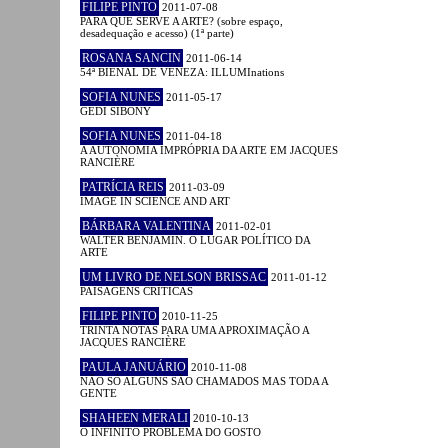
FILIPE PINTO
2011-07-08
PARA QUE SERVE A ARTE? (sobre espaço,
desadequação e acesso) (1ª parte)
ROSANA SANCIN
2011-06-14
54ª BIENAL DE VENEZA: ILLUMInations
SOFIA NUNES
2011-05-17
GEDI SIBONY
SOFIA NUNES
2011-04-18
A AUTONOMIA IMPRÓPRIA DA ARTE EM JACQUES
RANCIÈRE
PATRÍCIA REIS
2011-03-09
IMAGE IN SCIENCE AND ART
BÁRBARA VALENTINA
2011-02-01
WALTER BENJAMIN. O LUGAR POLÍTICO DA
ARTE
UM LIVRO DE NELSON BRISSAC
2011-01-12
PAISAGENS CRÍTICAS
FILIPE PINTO
2010-11-25
TRINTA NOTAS PARA UMA APROXIMAÇÃO A
JACQUES RANCIÈRE
PAULA JANUÁRIO
2010-11-08
NÃO SÓ ALGUNS SÃO CHAMADOS MAS TODA A
GENTE
SHAHEEN MERALI
2010-10-13
O INFINITO PROBLEMA DO GOSTO