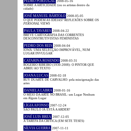
PEDRO PORTUGAL
2008-05-16
SOBRE A ARTICIDADE (ou os artistas dentro da
cidade)
JOSÉ MANUEL BÁRTOLO
2008-05-05
O QUE PODEM AS IDEIAS? REFLEXÕES SOBRE OS
PERSONAL VIEWS
PAULA TAVARES
2008-04-22
BREVE CARTOGRAFIA DAS CORRENTES
DESCONSTRUTIVISTAS FEMINISTAS
PEDRO DOS REIS
2008-04-04
IOWA: UMA SELECÇÃO IMPROVÁVEL, NUM
LUGAR INVULGAR
CATARINA ROSENDO
2008-03-31
ROGÉRIO RIBEIRO (1930-2008): O PINTOR QUE
ABRIU AO TEXTO
JOANA LUCAS
2008-02-18
RUY DUARTE DE CARVALHO: pela miscigenação das
artes
DANIELA LABRA
2008-01-16
O MEIO DA ARTE NO BRASIL: um Lugar Nenhum
em Algum Lugar
LÍGIA AFONSO
2007-12-24
SÃO PAULO JÁ ESTÁ A ARDER?
JOSÉ LUIS BREA
2007-12-05
A TAREFA DA CRÍTICA (EM SETE TESES)
SÍLVIA GUERRA
2007-11-11