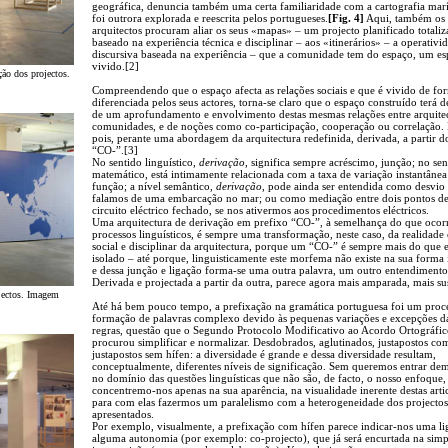
geográfica, denuncia também uma certa familiaridade com a cartografia mar
foi outrora explorada e reescrita pelos portugueses.
[Fig. 4]
Aqui, também os
arquitectos procuram aliar os seus «mapas» – um projecto planificado totaliz
baseado na experiência técnica e disciplinar – aos «itinerários» – a operativi
discursiva baseada na experiência – que a comunidade tem do espaço, um e
vivido.[2]
ção dos projectos.
Compreendendo que o espaço afecta as relações sociais e que é vivido de fo
diferenciada pelos seus actores, torna-se claro que o espaço construído terá de
de um aprofundamento e envolvimento destas mesmas relações entre arquitec
comunidades, e de noções como co-participação, cooperação ou correlação.
pois, perante uma abordagem da arquitectura redefinida, derivada, a partir d
“CO-”.[3]
No sentido linguístico,
derivação
, significa sempre acréscimo, junção; no sen
matemático, está intimamente relacionada com a taxa de variação instantâne
função; a nível semântico,
derivação
, pode ainda ser entendida como desvi
falamos de uma embarcação no mar; ou como mediação entre dois pontos d
circuito eléctrico fechado, se nos ativermos aos procedimentos eléctricos.
Uma arquitectura de derivação em prefixo “CO-”, à semelhança do que ocor
processos linguísticos, é sempre uma transformação, neste caso, da realidade 
social e disciplinar da arquitectura, porque um “CO-” é sempre mais do que 
isolado – até porque, linguisticamente este morfema não existe na sua forma 
e dessa junção e ligação forma-se uma outra palavra, um outro entendimento
Derivada e projectada a partir da outra, parece agora mais amparada, mais su
ojectos. Imagem
Até há bem pouco tempo, a prefixação na gramática portuguesa foi um proc
formação de palavras complexo devido às pequenas variações e excepções da
regras, questão que o Segundo Protocolo Modificativo ao Acordo Ortográfi
procurou simplificar e normalizar. Desdobrados, aglutinados, justapostos co
justapostos sem hífen: a diversidade é grande e dessa diversidade resultam,
conceptualmente, diferentes níveis de significação. Sem queremos entrar de
no domínio das questões linguísticas que não são, de facto, o nosso enfoque,
concentremo-nos apenas na sua aparência, na visualidade inerente destas arti
para com elas fazermos um paralelismo com a heterogeneidade dos projectos
apresentados.
Por exemplo, visualmente, a prefixação com hífen parece indicar-nos uma li
alguma autonomia (por exemplo: co-projecto), que já será encurtada na simp