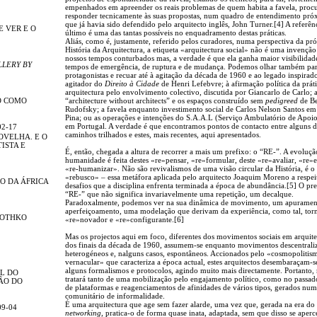
empenhados em apreender os reais problemas de quem habita a favela, proc
responder tecnicamente às suas propostas, num quadro de entendimento pró
que já havia sido defendido pelo arquitecto inglês, John Turner.[4] A referênc
E VER E O
último é uma das tantas possíveis no enquadramento destas práticas.
Aliás, como é, justamente, referido pelos curadores, numa perspectiva da pró
História da Arquitectura, a etiqueta «arquitectura social» não é uma invenção
nossos tempos conturbados mas, a verdade é que ela ganha maior visibilida
LLERY BY
tempos de emergência, de ruptura e de mudança. Podemos olhar também par
protagonistas e recuar até à agitação da década de 1960 e ao legado inspirad
agitador do
Direito à Cidade
de Henri Lefebvre; à afirmação política da prát
arquitectura pelo envolvimento colectivo, discutida por Giancarlo de Carlo; 
O COMO
“architecture without architects” e os espaços construído sem
pedigreed
de Be
Rudofsky; a favela enquanto investimento social de Carlos Nelson Santos em
Pina; ou as operações e intenções do S.A.A.L (Serviço Ambulatório de Apoi
em Portugal. A verdade é que encontramos pontos de contacto entre alguns d
02-17
caminhos trilhados e estes, mais recentes, aqui apresentados.
OVELHA. E O
ISTA E
É, então, chegada a altura de recorrer a mais um prefixo: o “RE-”. A evoluçã
humanidade é feita destes «re»pensar, «re»formular, deste «re»avaliar, «re»e
«re-humanizar». Não são revivalismos de uma visão circular da História, é o
«rebusco» – essa metáfora aplicada pelo arquitecto Joaquim Moreno a respei
O DA ÁFRICA
desafios que a disciplina enfrenta terminada a época de abundância.[5] O pr
“RE-” que não significa invariavelmente uma repetição, um decalque.
Paradoxalmente, podemos ver na sua dinâmica de movimento, um apuramen
aperfeiçoamento, uma modelação que derivam da experiência, como tal, tor
ROTHKO
«re»novador e «re»configurante.[6]
Mas os projectos aqui em foco, diferentes dos movimentos sociais em arquite
dos finais da década de 1960, assumem-se enquanto movimentos descentrali
heterogéneos e, nalguns casos, espontâneos. Accionados pelo «cosmopolitis
vernacular» que caracteriza a época actual, estes arquitectos desembaraçam-s
alguns formalismos e protocolos, agindo muito mais directamente. Portanto, 
L DO
tratará tanto de uma mobilização pelo engajamento político, como no passad
ÃO DO
de plataformas e reagenciamentos de afinidades de vários tipos, gerados nu
comunitário de informalidade.
É uma arquitectura que age sem fazer alarde, uma vez que, gerada na era do
09-04
networking
, pratica-o de forma quase inata, adaptada, sem que disso se aperc