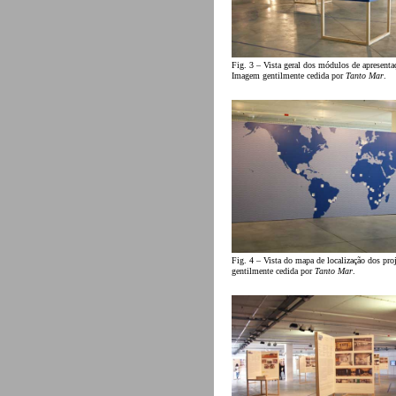
Fig. 3 – Vista geral dos módulos de apresenta
Imagem gentilmente cedida por
Tanto Mar
.
Fig. 4 – Vista do mapa de localização dos pr
gentilmente cedida por
Tanto Mar
.