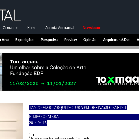
Contactos
Home
Agenda-Artecapital
Newsletter
a Arte
Exposições
Perspetiva
Preview
Opinião
Arquitetura&Des
A
TANTO MAR - ARQUITECTURA EM DERIVAçãO | PARTE 1
FILIPA COIMBRA
2014-04-15
(...)
Ah seja como for, seja por onde for, partir!