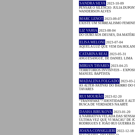
SANDRA SILVA
2023-10-09
PENSAR O SILÊNCIO: JULIA DUPON
WANDERSON ALVES
MARC LENOT
2023-09-07
EXISTE UM SURREALISMO FEMINI
LIZ VAHIA
2023-08-04
DO OURO AOS DEUSES, DA MATÉRI
ELISA MELONI
2023-07-04
AQUELA LUZ QUE VEM DA HOLA
CATARINA REAL
2023-05-31
ANGUESÂNGUE
, DE DANIEL LIMA
MIRIAN TAVARES
2023-04-25
TERRITÓRIOS INVISÍVEIS – EXPOS
MANUEL BAPTISTA
MADALENA FOLGADO
2023-03-
AS
ALTER-NATIVAS
DO BAIRRO DO 
TAVARES
RUI MOURÃO
2023-02-20
“TRANSFAKE”? IDENTIDADE E AL
BUSCA DE VERDADES NA ARTE
DASHA BIRUKOVA
2023-01-20
A NARRATIVA VELADA DAS SENSAÇ
ÚLTIMA VEZ QUE VI MACAU’ DE J
RODRIGUES E JOÃO RUI GUERRA 
JOANA CONSIGLIERI
2022-12-18
RUI CHAFES,
DESABRIGO