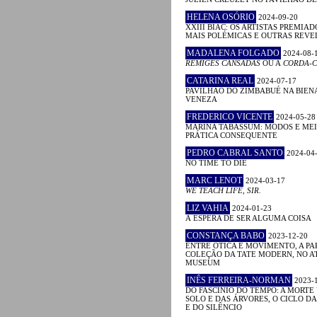
HELENA OSÓRIO
2024-09-20
XXIII BIAC: OS ARTISTAS PREMIAD
MAIS POLÉMICAS E OUTRAS REV
MADALENA FOLGADO
2024-08-
RÉMIGES CANSADAS
OU A
CORDA-C
CATARINA REAL
2024-07-17
PAVILHÃO DO ZIMBABUÉ NA BIEN
VENEZA
FREDERICO VICENTE
2024-05-28
MARINA TABASSUM: MODOS E MEI
PRÁTICA CONSEQUENTE
PEDRO CABRAL SANTO
2024-04
NO TIME TO DIE
MARC LENOT
2024-03-17
WE TEACH LIFE, SIR.
LIZ VAHIA
2024-01-23
À ESPERA DE SER ALGUMA COISA
CONSTANÇA BABO
2023-12-20
ENTRE ÓTICA E MOVIMENTO, A PA
COLEÇÃO DA TATE MODERN, NO A
MUSEUM
INÊS FERREIRA-NORMAN
2023-
DO FASCÍNIO DO TEMPO: A MORTE
SOLO E DAS ÁRVORES, O CICLO D
E DO SILÊNCIO