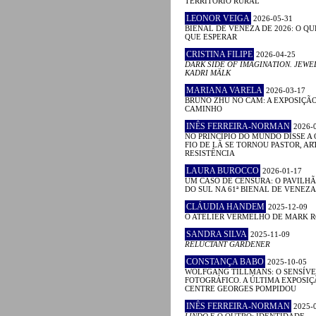
TERRITÓRIO RURAL
LEONOR VEIGA
2026-05-31
BIENAL DE VENEZA DE 2026: O QU
QUE ESPERAR
CRISTINA FILIPE
2026-04-25
DARK SIDE OF IMAGINATION. JEWE
KADRI MÄLK
MARIANA VARELA
2026-03-17
BRUNO ZHU NO CAM: A EXPOSIÇÃ
CAMINHO
INÊS FERREIRA-NORMAN
2026-
NO PRINCÍPIO DO MUNDO DISSE A 
FIO DE LÃ SE TORNOU PASTOR, ART
RESISTÊNCIA
LAURA BUROCCO
2026-01-17
UM CASO DE CENSURA: O PAVILHÃ
DO SUL NA 61ª BIENAL DE VENEZA
CLÁUDIA HANDEM
2025-12-09
O ATELIER VERMELHO DE MARK 
SANDRA SILVA
2025-11-09
RELUCTANT GARDENER
CONSTANÇA BABO
2025-10-05
WOLFGANG TILLMANS: O SENSÍVE
FOTOGRÁFICO. A ÚLTIMA EXPOSIÇ
CENTRE GEORGES POMPIDOU
INÊS FERREIRA-NORMAN
2025-
LINDO
E O OUTRO: IDENTIDADE