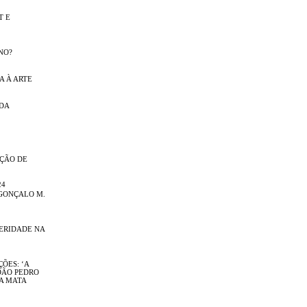
T E
NO?
A À ARTE
NDA
IÇÃO DE
24
GONÇALO M.
TERIDADE NA
ÕES: ‘A
OÃO PEDRO
DA MATA