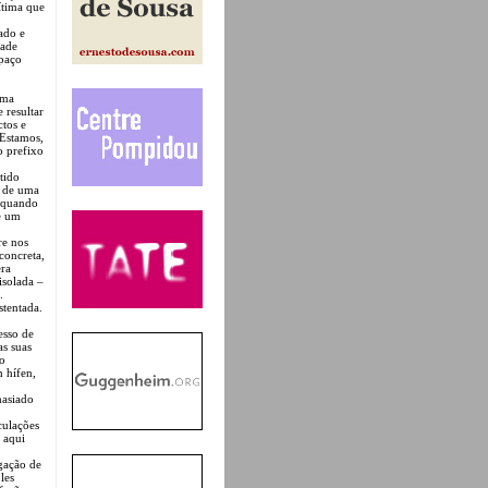
ítima que
ado e
dade
spaço
rma
 resultar
tos e
 Estamos,
o prefixo
tido
a de uma
o quando
e um
re nos
concreta,
era
isolada –
.
stentada.
esso de
s suas
co
m hífen,
masiado
culações
 aqui
gação de
les