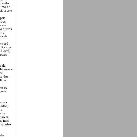
urando
ximo ao
ia a este
pria
 dos
de em
a outros
or e
ica da
a
rnard
 Brás de
o Local)
esses
o da
laborar e
 seu
to dos
efixo
to ou
na-se
ctura
zados,
mo
e de
não se
o, mas
m quadro
eba.