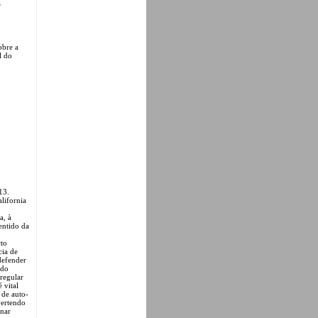
e
obre a
l do
13.
alifornia
a, à
entido da
cto
cia de
defender
 do
 regular
 vital
 de auto-
vertendo
inar