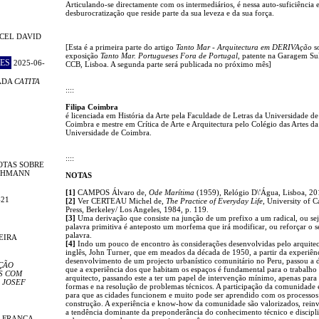
Articulando-se directamente com os intermediários, é nessa auto-suficiência 
desburocratização que reside parte da sua leveza e da sua força.
CEL DAVID
[Esta é a primeira parte do artigo
Tanto Mar - Arquitectura em DERIVAção
s
exposição
Tanto Mar. Portugueses Fora de Portugal
, patente na Garagem Su
ES
2025-06-
CCB, Lisboa. A segunda parte será publicada no próximo mês]
ADA
CATITA
::::
Filipa Coimbra
é licenciada em História da Arte pela Faculdade de Letras da Universidade de
Coimbra e mestre em Crítica de Arte e Arquitectura pelo Colégio das Artes da
Universidade de Coimbra.
::::
OTAS SOBRE
LEHMANN
NOTAS
[1]
CAMPOS Álvaro de,
Ode Marítima
(1959), Relógio D\'Água, Lisboa, 20
-21
[2]
Ver CERTEAU Michel de,
The Practice of Everyday Life
, University of C
Press, Berkeley/ Los Angeles, 1984, p. 119.
[3]
Uma derivação que consiste na junção de um prefixo a um radical, ou sej
palavra primitiva é anteposto um morfema que irá modificar, ou reforçar o s
palavra.
EIRA
[4]
Indo um pouco de encontro às considerações desenvolvidas pelo arquite
inglês, John Turner, que em meados da década de 1950, a partir da experiên
desenvolvimento de um projecto urbanístico comunitário no Peru, passou a 
ÇÃO
que a experiência dos que habitam os espaços é fundamental para o trabalho
S COM
arquitecto, passando este a ter um papel de intervenção mínimo, apenas para
 JOSEF
formas e na resolução de problemas técnicos. A participação da comunidade é
para que as cidades funcionem e muito pode ser aprendido com os processos
construção. A experiência e know-how da comunidade são valorizados, rein
a tendência dominante da preponderância do conhecimento técnico e discipl
E FRANÇA