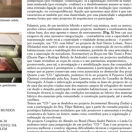
justaposição (por exemplo: colaboração). Já a aglutinação converte-se numa
mais misturada (por-exemplo: coabitar) e o desdobramento assume-se mais
uma extensão-ligação que resulta de uma espécie de mediação (por exemplo:
cooperação, ou correspondência). Aquilo que queremos aqui dizer é que um
caracteriza-se também por essa elasticidade, por essa plasticidade e adaptabil
mesma forma que estes projectos de arquitectura co-participada.
tilmente cedida
Falamos, pois, de um território híbrido e móvel cuja mistura, mais ou menos,
produz vários cambiantes num mesmo projecto, mediante a combinatória das
várias fases, dos seus agentes e ritmos de entrosamento.
[Fig. 5]
Sem cair nos
exageros de uma opressiva categorização – contraditória com a capacidade d
transmutação onde recai a criatividade e vitalidade destas práticas – é possíve
por exemplo, um “CO- com hífen” no projecto de José Osório Lobato,
Trans
(Holanda) num bairro onde se procura integrar a construção de novos edifíc
habitacionais com a reabilitação dos existentes, partindo de uma articulação
com a associação de moradores.
Inventar(iar) as Roças
em São Tomé e Prínc
(Duarte Pape e Rodrigo Rebelo de Andrade) consiste em projectos multidiscip
que visam revitalizar as roças de cacau e o seu património arquitectónico,
promovendo, para tal, a investigação e a sensibilização junto das comunidad
ambos os projectos é peremptório o chamamento à participação de todos, a
tempo que as partes conservam uma certa autonomia no desenrolar dos proje
Quanto a um “CO-” aglutinado, podemos vê-lo no projecto
A Pequena Calif
(Quénia) coordenado pela Arq. Joana Cameira, através do Conselho de Refu
Norueguês. A fusão e imbricação acompanha todas as fases do projecto de c
em gentilmente
de uma das secções criadas num dos maiores campos de refugiados do mund
vai desde o desenho participado das unidades habitacionais; ao recrutamento
formação técnica; à criação das condições necessárias ao fabrico dos materiai
fabrico dos materiais pela comunidade; à construção participada, até à media
conflitos.
Temos um “CO-“ que se desdobra no projecto
Incremental Housing
(Índia) 
com a participação do Arq. Filipe Balestra, que a partir da consulta popular c
R MUNDOS
protótipos habitacionais modulares que irão promover a autonomia e evoluç
construtiva do bairro no futuro, assim como contribuir para a organização e
ordenação da envolvente.
No projecto
Complexo do Alemão
no Brasil (Nuno André Patrício e Linda Ce
06-30
podemos intuir uma justaposição de um prefixo “CO-“. Este é um projecto q
VENTO: DA
procura melhorar e resolver algumas dificuldades técnicas e organizacionais 
A EM
projectos de espontaneidade da favela, estando os técnicos, para tal, fortemen