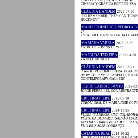
CINEMATOGRÁFICA PORTUGUESA
CLÁUDIA HANDEM
2025-07-30
“DO REMEMBER, THEY CAN’T CAN
HOCKNEY”
MARIA CARNEIRO E PEDRO ALV
27
ESCALAR UMA MONTANHA CHAM
MARIANA VARELA
2025-05-30
ENTRE OS VOSSOS DENTES
MAFALDA TEIXEIRA
2025-04-28
ZANELE MUHOLI
CLÁUDIA HANDEM
2025-03-21
O ARQUIVO COMO ESTRATÉGIA. N
‘HOW TO REVERSE A SPELL’, NA 
CONTEMPORARY GALLERY
PEDRO CABRAL SANTO
2025-02
JORGE FERRÉ I EL COR ABSTRACTE
CRISTINA FILIPE
2025-01-10
TUBOLAGEM
, DE MARIA JOSÉ OLIV
CRISTINA FILIPE
2024-11-25
FLORA CALDENSE. UMA COLABORA
PÓSTUMA DE MARTA GALVÃO LUCA
AVELINO SOARES BELO, JOSÉ BELO,
FÜLLER E JOSÉ LOURENÇO
CATARINA REAL
2024-10-22
JULIEN CREUZET NO PAVILHÃO D