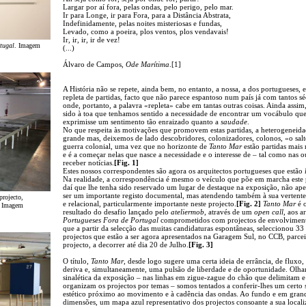
Largar por aí fora, pelas ondas, pelo perigo, pelo mar.
Ir para Longe, ir para Fora, para a Distância Abstrata,
Indefinidamente, pelas noites misteriosas e fundas,
Levado, como a poeira, plos ventos, plos vendavais!
Ir, ir, ir, ir de vez!
tugal
. Imagem
(...)
Álvaro de Campos,
Ode Marítima
.[1]
A História não se repete, ainda bem, no entanto, a nossa, a dos portugueses, e
repleta de partidas, facto que não parece espantoso num país já com tantos sé
onde, portanto, a palavra «repleta» cabe em tantas outras coisas. Ainda assim,
sido à toa que tenhamos sentido a necessidade de encontrar um vocábulo qu
exprimisse um sentimento tão enraizado quanto a
saudade
.
No que respeita às motivações que promovem estas partidas, a heterogeneida
grande mas, deixemos de lado descobridores, colonizadores, colonos, «o salt
guerra colonial, uma vez que no horizonte de
Tanto Mar
estão partidas mais 
e é a começar nelas que nasce a necessidade e o interesse de – tal como nas o
receber notícias.
[Fig. 1]
Estes nossos correspondentes são agora os arquitectos portugueses que estão
Na realidade, a correspondência é mesmo o veículo que põe em marcha este 
daí que lhe tenha sido reservado um lugar de destaque na exposição, não ap
ser um importante registo documental, mas atendendo também à sua verten
projecto,
e relacional, particularmente importante neste projecto.
[Fig. 2]
Tanto Mar
é 
. Imagem
resultado do desafio lançado pelo
ateliermob
, através de um
open call
, aos a
Portugueses Fora de Portugal
comprometidos com projectos de envolvimento
que a partir da selecção das muitas candidaturas espontâneas, seleccionou 33
projectos que estão a ser agora apresentados na Garagem Sul, no CCB, parce
projecto, a decorrer até dia 20 de Julho.
[Fig. 3]
O título,
Tanto Mar
, desde logo sugere uma certa ideia de errância, de fluxo,
deriva e, simultaneamente, uma pulsão de liberdade e de oportunidade. Olha
sinalética da exposição – nas linhas em zigue-zague do chão que delimitam e
organizam os projectos por temas – somos tentados a conferir-lhes um certo 
estético próximo ao movimento e à cadência das ondas. Ao fundo e em gran
dimensões, um mapa azul representativo dos projectos consoante a sua local