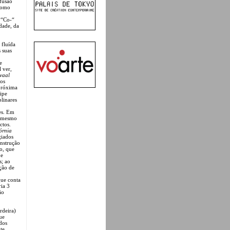
 fusão
 como
 “Co-“
idade, da
 fluída
 suas
e
l ver,
vaal
ios
 próxima
ipe
linares
es. Em
o mesmo
ctos.
órnia
giados
onstrução
o, que
 e
s; ao
ção de
que conta
ria 3
ão
rdeira)
ue
dos
te