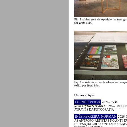
Fig. 5 – Vista geral da exposição. Imagem gen
por
Tanto Mar
.
Fig. 6 – Vista da vitrine de referências. Imag
cedida por
Tanto Mar
.
Outros artigos:
LEONOR VEIGA
2026-07-31
RENCONTRES D´ARLES 2026
: RELE
ATRAVÉS DA FOTOGRAFIA
INÊS FERREIRA-NORMAN
2026-
AS ANTROPO-ARTISTAS NO ANTI-E
DEFESA DA ARTE CONTEMPORÂNE