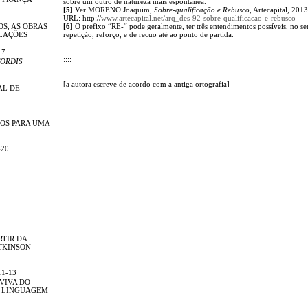
sobre um outro de natureza mais espontânea.
[5]
Ver MORENO Joaquim,
Sobre-qualificação e Rebusco
, Artecapital, 201
URL: http://
www.artecapital.net/arq_des-92-sobre-qualificacao-e-rebusco
OS, AS OBRAS
[6]
O prefixo “RE-“ pode geralmente, ter três entendimentos possíveis, no se
ELAÇÕES
repetição, reforço, e de recuo até ao ponto de partida.
17
::::
ORDIS
[a autora escreve de acordo com a antiga ortografia]
AL DE
OS PARA UMA
-20
RTIR DA
TKINSON
11-13
 VIVA DO
A LINGUAGEM