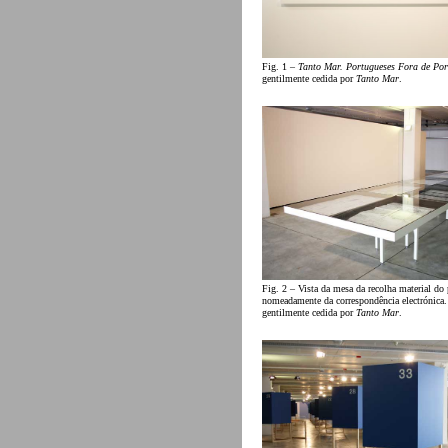
Fig. 1 –
Tanto Mar. Portugueses Fora de Por
gentilmente cedida por
Tanto Mar
.
Fig. 2 – Vista da mesa da recolha material do 
nomeadamente da correspondência electrónica
gentilmente cedida por
Tanto Mar
.