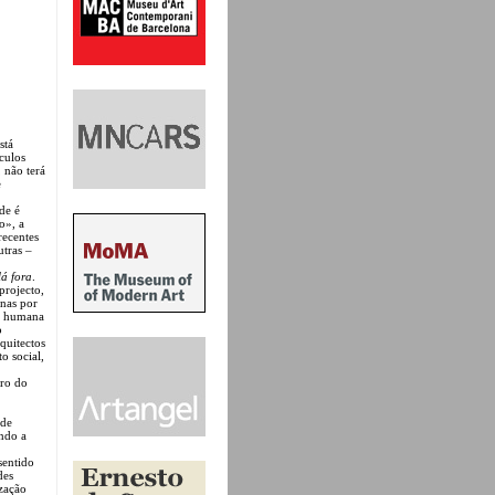
stá
culos
 não terá
e
de é
o», a
recentes
utras –
lá fora
.
projecto,
enas por
te humana
o
rquitectos
 social,
iro do
 de
ndo a
sentido
des
ização