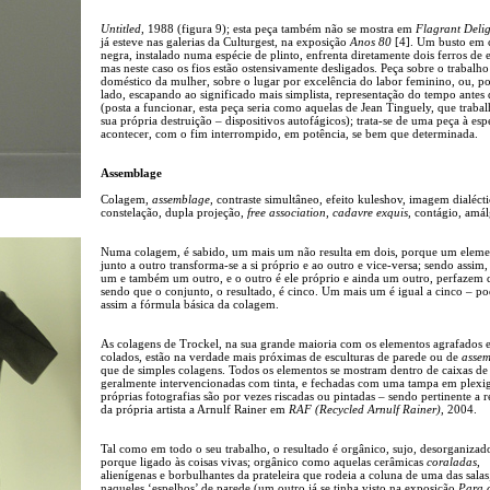
Untitled
, 1988 (figura 9); esta peça também não se mostra em
Flagrant Deli
já esteve nas galerias da Culturgest, na exposição
Anos 80
[4]. Um busto em 
negra, instalado numa espécie de plinto, enfrenta diretamente dois ferros de
mas neste caso os fios estão ostensivamente desligados. Peça sobre o trabalho
doméstico da mulher, sobre o lugar por excelência do labor feminino, ou, po
lado, escapando ao significado mais simplista, representação do tempo antes 
(posta a funcionar, esta peça seria como aquelas de Jean Tinguely, que traba
sua própria destruição – dispositivos autofágicos); trata-se de uma peça à esp
acontecer, com o fim interrompido, em potência, se bem que determinada.
Assemblage
Colagem,
assemblage
, contraste simultâneo, efeito kuleshov, imagem dialécti
constelação, dupla projeção,
free association
,
cadavre exquis
, contágio, amá
Numa colagem, é sabido, um mais um não resulta em dois, porque um eleme
junto a outro transforma-se a si próprio e ao outro e vice-versa; sendo assim,
um e também um outro, e o outro é ele próprio e ainda um outro, perfazem 
sendo que o conjunto, o resultado, é cinco. Um mais um é igual a cinco – po
assim a fórmula básica da colagem.
As colagens de Trockel, na sua grande maioria com os elementos agrafados 
colados, estão na verdade mais próximas de esculturas de parede ou de
assem
que de simples colagens. Todos os elementos se mostram dentro de caixas de
geralmente intervencionadas com tinta, e fechadas com uma tampa em plexigl
próprias fotografias são por vezes riscadas ou pintadas – sendo pertinente a r
da própria artista a Arnulf Rainer em
RAF (Recycled Arnulf Rainer)
, 2004.
Tal como em todo o seu trabalho, o resultado é orgânico, sujo, desorganizad
porque ligado às coisas vivas; orgânico como aquelas cerâmicas
coraladas
,
alienígenas e borbulhantes da prateleira que rodeia a coluna de uma das salas
naqueles ‘espelhos’ de parede (um outro já se tinha visto na exposição
Para 