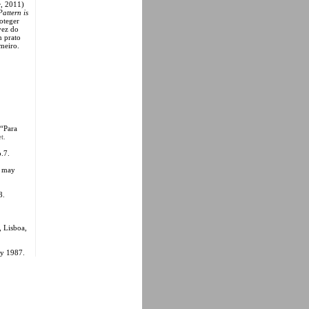
e
, 2011)
Pattern is
roteger
vez do
m prato
imeiro.
 “Para
t.
.7.
 may
8.
, Lisboa,
y 1987.