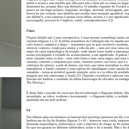
artista é avessa a esse modelo que olha para trás e tenta pôr as coisas no lugar
domesticá-las, arranjar-lhes casa definitiva. O trabalho esquisito de Trockel 
parece ter um lugar próprio; (esquisito, invulgar, anormal, extravagante, que
desvia do uso comum, mas também que produz uma sensação agradável,
exq
um deleite?); a sua natureza é muitas vezes dúbia, incerta, e o seu significad
escorregadio; procurá-lo é inglório, inútil, contraproducente [1]).
Cinza
Flagrat delight
não é uma retrospectiva, é uma enorme
assemblage
numa cai
cinzenta (figuras 1 e 2). A infeliz arquitetura da Culturgest não foi tapada po
cubo branco, asséptico e limpo – arquitetura que se quer invisível e modesta
oferecer contexto, criada para afastar a vida da arte –, nem por uma caixa ne
negro da caixa arqueológica da aviação, onde tantas vezes reside a esperanç
acesso privilegiado à verdade do acontecimento, a um significado. A galeria 1
meio caminho entre os dois – nem cubo branco nem caixa negra, mas uma c
cinzenta, cinzento a cinquenta por cento, cinzento neutro; um forro, que é a
cobertura do interior, a pele de dentro; um forro que tenta neutralizar os ele
assinaláveis; o banho cinzento é uma espécie de camuflagem como aquela d
camaleão – torna-se invisível quando interpõe, entre si e os olhos do predad
imagem que não interrompe o fundo [2]. (Aqueles corredores e salas em cin
fizeram-me lembrar o resultado da súbita hemorragia do elevador na estalag
The Shining
.)
É deste chão e paredes de cinza que deverá sobressair o flagrante deleite; (fla
incendiado, ao rubro, evidente e incontestado – o flagrante delito, a verdade
apanhada em ato pelo polícia).
Lã
Nas últimas salas encontramos as famosas
knit paintings
(pinturas em lã); à e
lembrei-me do fio de Ariadne (figuras 3 e 4) – destorcer uma corda, empre
demanda arqueológica, endoscópica, com o objectivo de chegar ao fio prime
fio que nos guiaria no labirinto subterrâneo; achar o fio à meada. Mas o fio 