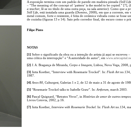
A exposição termina com um padrão de parede em madeira pintada (
Still Lif
– “The meaning of the concept of ‘pattern’ is the model to be copied.” [7], (
a teacher
, lê-se no título de uma outra peça, na sala anterior). Como que a p
Still Life
, está instalada uma guarda (
Domino
, 2008), em que a corrente, em 
metal comum, forte e resistente, é feita de cerâmica vidrada como se fosse u
de cozinha (figuras 13 e 14). Saio pelo corredor final, tão escuro como o pr
Filipe Pinto
NOTAS
[1]
Sobre o significado da obra ou a intenção do artista já aqui se escreveu –
uma crítica da interrupção” e “A autoridade do autor”, em
www.artecapital.ne
[2]
J. A. Bragança de Miranda,
Corpo e Imagem
, Lisboa, Nova Vega, 2008, p
[3]
Jutta Koether, “Interview with Rosemarie Trockel”. In:
Flash Art
no.134,
1987.
[4]
Anos 80
, Culturgest, Galerias 1 e 2, de 12 de maio a 31 de agosto de 198
[5]
“Rosemarie Trockel talks to Isabelle Graw”. In:
Artforum
, march 2003.
[6]
Pascal Quignard, “Retratos Vivos”, in
Histórias de amor de outros tempos
Livros Cotovia, 2002, p.16.
[7]
Jutta Koether,
Interview with Rosemarie Trockel
. In:
Flash Art
no.134, ma