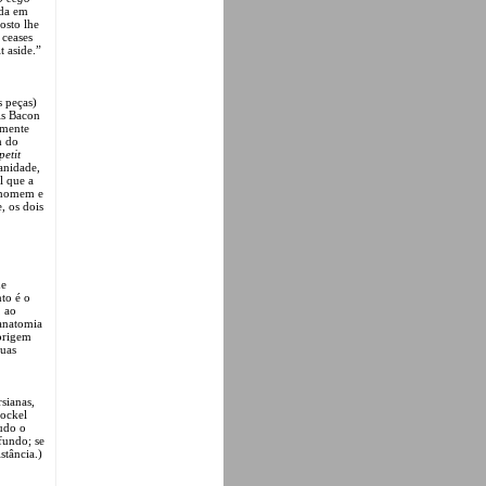
nda em
osto lhe
 ceases
t aside.”
s peças)
is Bacon
amente
m do
petit
anidade,
l que a
o homem e
, os dois
de
nto é o
, ao
 anatomia
 origem
uas
rsianas,
rockel
tudo o
fundo; se
stância.)