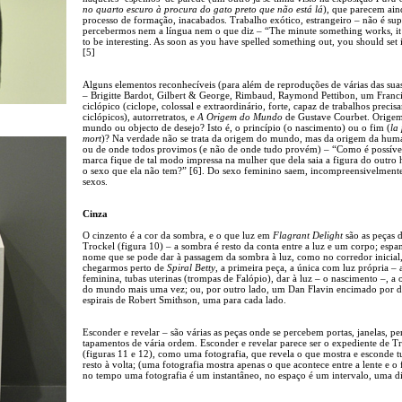
no quarto escuro à procura do gato preto que não está lá
), que parecem ai
processo de formação, inacabados. Trabalho exótico, estrangeiro – não é sup
percebermos nem a língua nem o que diz – “The minute something works, it
to be interesting. As soon as you have spelled something out, you should set i
[5]
Alguns elementos reconhecíveis (para além de reproduções de várias das sua
– Brigitte Bardot, Gilbert & George, Rimbaud, Raymond Pettibon, um Franc
ciclópico (ciclope, colossal e extraordinário, forte, capaz de trabalhos precis
ciclópicos), autorretratos, e
A Origem do Mundo
de Gustave Courbet. Orige
mundo ou objecto de desejo? Isto é, o princípio (o nascimento) ou o fim (
la 
mort
)? Na verdade não se trata da origem do mundo, mas da origem da hum
ou de onde todos provimos (e não de onde tudo provém) – “Como é possíve
marca fique de tal modo impressa na mulher que dela saia a figura do outr
o sexo que ela não tem?” [6]. Do sexo feminino saem, incompreensivelmente
sexos.
Cinza
O cinzento é a cor da sombra, e o que luz em
Flagrant Delight
são as peças 
Trockel (figura 10) – a sombra é resto da conta entre a luz e um corpo; espa
nome que se pode dar à passagem da sombra à luz, como no corredor inicial
chegarmos perto de
Spiral Betty
, a primeira peça, a única com luz própria –
feminina, tubas uterinas (trompas de Falópio), dar à luz – o nascimento –, a
do mundo mais uma vez; ou, por outro lado, um Dan Flavin encimado por d
espirais de Robert Smithson, uma para cada lado.
Esconder e revelar – são várias as peças onde se percebem portas, janelas, pe
tapamentos de vária ordem. Esconder e revelar parece ser o expediente de T
(figuras 11 e 12), como uma fotografia, que revela o que mostra e esconde 
resto à volta; (uma fotografia mostra apenas o que acontece entre a lente e o 
no tempo uma fotografia é um instantâneo, no espaço é um intervalo, uma di