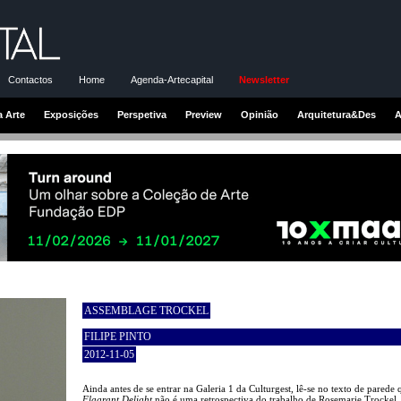
Contactos
Home
Agenda-Artecapital
Newsletter
a Arte
Exposições
Perspetiva
Preview
Opinião
Arquitetura&Des
A
ASSEMBLAGE TROCKEL
FILIPE PINTO
2012-11-05
Ainda antes de se entrar na Galeria 1 da Culturgest, lê-se no texto de parede 
Flagrant Delight
não é uma retrospectiva do trabalho de Rosemarie Trockel,