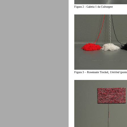
Figura 2 - Galeria 1 da Culturgest
Figura 3 – Rosemarie Trockel,
Untitled
(porm