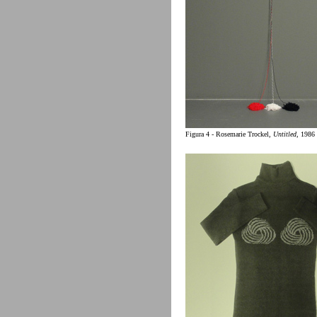
Figura 4 - Rosemarie Trockel,
Untitled
, 1986