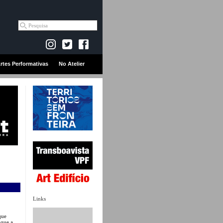
rtes Performativas
No Atelier
Links
que
 que a