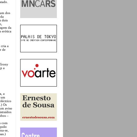
atado.
um dos
 da
s dois
m,
lagem da
a erótica
 cria a
r de
“Irony
up a
a, a
, um
léctrico
.) Os
 um aviso
straídos
ubos –
os com
quilo
ma-se,
sas.)