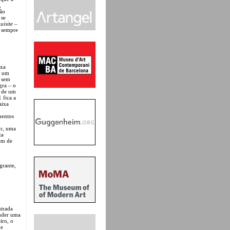
,
não
 se
uisite
–
o sempre
xa
r um
, sem
gra – o
a de um
 fica a
aixa
mentos
o
or, uma
za
em de
grante,
ntrada
ender uma
iro, o
de