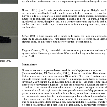
Ariadne é na verdade uma trela, e o espectador quer-se desembaraçado e des
Dress
, 1988 (figura 5); esta peça não se encontra em
Flagrant Delight
mas é 
exemplos do trabalho de Trockel em lã com símbolos e logótipos – o coelho
Playboy, a foice e o martelo, a cruz suástica; neste vestido aparecem bordado
símbolos de qualidade da lã (woolmark) na zona do peito – lã pura, lã virge
agradável ao toque, desejável, etc.; ou o vestido como uma espécie de emba
mulher, ao contrário da roupa masculina, mais funcional e pragmática; leitur
ou feminista.
Keller
, 1988; a fibra branca, sobre fundo de lã preta, em linha ou já desfiada,
imagem de uma radiografia – um acesso furtuito, a preto e branco, ao interio
alguma coisa, de um corpo, um interior exótico, desconhecido.
Elegant Potency
, 2012; comentário irónico sobre as pinturas minimalistas – 
appears when I have to get malicious. It’s a vice that keeps me from ending 
cynic.” [3]
enor), 1986
Minimalismo
O mesmo comentário parece ler-se nos dois paralelepípedos em espuma
(
Schaumstoff-Ofen
, 1989 e
Untitled
, 1989), pintados com tinta plástica branc
flutuar numa parede de uma outra sala (figuras 6 e 7) – o que é mais pesado
quilo de espuma ou de aço ou de pedra? –, e nas peças com discos de fogão e
(
Untitled
, 2000, figura 8), as duas sem título, de 2000; (um cubo é um fogão
discos estão visivelmente ligados – os fios são ostensivos e funcionam como
–, embora a uma intensidade cautelosamente baixa, para proteger curiosos, di
e destemidos. (A utilização destas formas geométricas – paralelepípedos ou c
para comentar uma certa leitura do minimalismo, entendido como uma arte
exclusivamente masculina, foi também usada por Janine Antoni, em trabalh
sabão, banha ou chocolate, com uma componente bem mais performativa. A
que no minimalismo demonstrava peso, indestrutibilidade e ameaça, transfor
no caso destas artistas, em peças leves e degradáveis, ou agradáveis e prazero