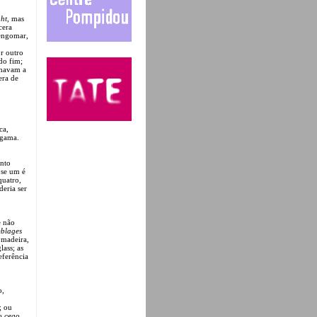
ght
, mas
cera
 engomar,
r outro
do fim;
lhavam a
era de
ca,
lgama.
nto
 se um é
quatro,
deria ser
e não
blages
 madeira,
ass; as
eferência
o,
; ou
o cego