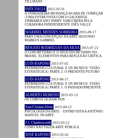
TILLMANS
INÊS VALLE
2015-10-31
A VERDADEIRA MUDANÇA ACABA DE COMEÇAR
| UMA ENTREVISTA COM O GALERISTA
ZIMBABUEANO JIMMY SARUCHERA PELA
CURADORA INDEPENDENTE INÊS VALLE
MARIBEL MENDES SOBREIRA
2015-09-17
PARA UMA CONCEPÇÃO DA ARTE SEGUNDO
MARKUS GABRIEL
RENATO RODRIGUES DA SILVA
2015-07-22
O CONCRETISMO E O NEOCONCRETISMO NO
BRASIL: ELEMENTOS PARA REFLEXÃO CRÍTICA
LUÍS RAPOSO
2015-07-02
PATRIMÓNIO CULTURAL E OS MUSEUS: VISÃO
ESTRATÉGICA | PARTE 2: O PRESENTE/FUTURO
LUÍS RAPOSO
2015-06-17
PATRIMÓNIO CULTURAL E OS MUSEUS: VISÃO
ESTRATÉGICA | PARTE 1: O PASSADO/PRESENTE
ALBERTO MORENO
2015-05-13
OS CORVOS OLHAM-NOS
Ana Cristina Alves
2015-04-12
PSICOLOGIA DA ARTE – ENTREVISTA A ANTÓNIO
MANUEL DUARTE
J.J. Charlesworth
2015-03-12
COMO NÃO FAZER ARTE PÚBLICA
JOSÉ RAPOSO
2015-02-02