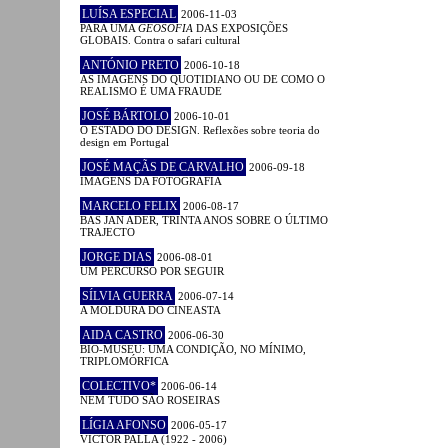
LUÍSA ESPECIAL
2006-11-03
PARA UMA
GEOSOFIA
DAS EXPOSIÇÕES
GLOBAIS. Contra o safari cultural
ANTÓNIO PRETO
2006-10-18
AS IMAGENS DO QUOTIDIANO OU DE COMO O
REALISMO É UMA FRAUDE
JOSÉ BÁRTOLO
2006-10-01
O ESTADO DO DESIGN. Reflexões sobre teoria do
design em Portugal
JOSÉ MAÇÃS DE CARVALHO
2006-09-18
IMAGENS DA FOTOGRAFIA
MARCELO FELIX
2006-08-17
BAS JAN ADER, TRINTA ANOS SOBRE O ÚLTIMO
TRAJECTO
JORGE DIAS
2006-08-01
UM PERCURSO POR SEGUIR
SÍLVIA GUERRA
2006-07-14
A MOLDURA DO CINEASTA
AIDA CASTRO
2006-06-30
BIO-MUSEU: UMA CONDIÇÃO, NO MÍNIMO,
TRIPLOMÓRFICA
COLECTIVO*
2006-06-14
NEM TUDO SÃO ROSEIRAS
LÍGIA AFONSO
2006-05-17
VICTOR PALLA (1922 - 2006)