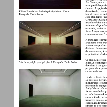
Art Centre, um esp
num pavilhão prefa
Cascais. A opção d
desactivado, redese
Ellipse Foundation. Fachada principal do Art Centre.
São diversas as mo
Fotografia: Paulo Seabra
João Rendeiro:
“Nã
Gehry, não queríam
arquitectónico e q
tínhamos disponíve
armazém, muito na 
Nova Iorque aos pr
contemporânea.”
v
A Fundação entrego
arquitecto com exp
arte contemporânea
distintas: do enqua
da economia -; à r
arquitectónica/urba
Contudo, interessa-
Sala de exposição principal piso 0. Fotografia: Paulo Seabra
lugar. A localizaçã
devoluto é um gest
projecto de arquit
centro artístico.
Desde os finais do
Londres ou Berlim,
individuais e colec
procurando espaços 
Andy Warhol são ex
foram escolhidos pa
económicos e não-c
espacialidade, info
transfere para o es
espacialidade/atmos
similar ao dos espa