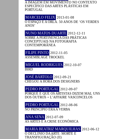
A IMAGEM EM MOVIMENTO NO CONTEXTO
ESPECÍFICO DAS ARTES PLÁSTICAS EM
PORTUGAL
MARCELO FELIX
2013-01-08
O ESPAÇO E A ORLA. 50 ANOS DE ‘OS VERDES
ANOS’
NUNO MATOS DUARTE
2012-12-11
SOBRE A PERTINÊNCIA DAS PRÁTICAS
CONCEPTUAIS NA FOTOGRAFIA
CONTEMPORÂNEA
FILIPE PINTO
2012-11-05
ASSEMBLAGE TROCKEL
MIGUEL RODRIGUES
2012-10-07
BIRD
JOSÉ BÁRTOLO
2012-09-21
CHEGOU A HORA DOS DESIGNERS
PEDRO PORTUGAL
2012-09-07
PORQUE É QUE OS ARTISTAS DIZEM MAL UNS
DOS OUTROS + L’AFFAIRE VASCONCELOS
PEDRO PORTUGAL
2012-08-06
NO PRINCÍPIO ERA A VERBA
ANA SENA
2012-07-09
AS ARTES E A CRISE ECONÓMICA
MARIA BEATRIZ MARQUILHAS
2012-06-12
O DECLÍNIO DA ARTE: MORTE E
TRANSFIGURAÇÃO (II)