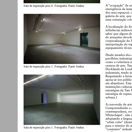
A “ocupação” de ar
Sala de exposição piso 0. Fotografia: Paulo Seabra
emergência da insta
dos seus espaços);
galeria de arte, qu
uma orientação crít
A localização do A
influências indirec
saber que alguns do
de armazéns devolu
corporalização do 
interpretação do es
equipamento técnic
Desde meados dos an
pavilhões industria
como a cobertura me
centros de arte. Te
Sala de exposição piso 1. Fotografia: Paulo Seabra
Docklands de Londre
industriais, tendo 
Respeitando a heran
apoia-se nos públic
em abandono. Este g
instituições cultur
estratégias da Tat
estratégia de ruptu
urbana.)
A conversão de arm
Compreendendo a a
contemporânea, ocu
Whitechapel - não 
adoptando a linguag
“white cube” (ilum
para o interior do
Sala de exposição piso 1. Fotografia: Paulo Seabra
“contentor” industr