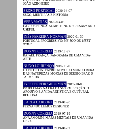
JOÃO AZINHEIRO
PEDRO PORTUGAL
2020-04-07
SEXO, MENTIRAS E HISTÓRIA
VERA MATIAS
2020-03-05
CARLOS BUNGA: SOMETHING NECESSARY AND
USEFUL
INÊS FERREIRA-NORMAN
2020-01-30
PORTUGAL PROGRESSIVO:
ME TOO
OU
MEET
WHO
?
DONNY CORREIA
2019-12-27
RAFAEL FRANÇA: PANORAMA DE UMA VIDA-
ARTE
NUNO LOURENÇO
2019-11-06
O CENTRO INTERPRETATIVO DO MUNDO RURAL
E AS NATUREZAS-MORTAS DE SÉRGIO BRAZ D
´ALMEIDA
INÊS FERREIRA-NORMAN
2019-10-05
PROBLEMAS NA ERA DA
SMARTIFICAÇÃO
: O
ARQUIVO E A VIDA ARTÍSTICA E CULTURAL
REGIONAL
CARLA CARBONE
2019-08-20
FERNANDO LEMOS DESIGNER
DONNY CORREIA
2019-07-18
ANA AMORIM: MAPAS MENTAIS DE UMA VIDA-
OBRA
CARLA CARBONE
2019-06-02