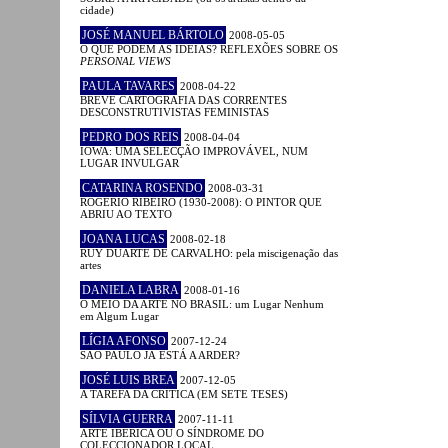
cidade)
JOSÉ MANUEL BÁRTOLO
2008-05-05
O QUE PODEM AS IDEIAS? REFLEXÕES SOBRE OS
PERSONAL VIEWS
PAULA TAVARES
2008-04-22
BREVE CARTOGRAFIA DAS CORRENTES
DESCONSTRUTIVISTAS FEMINISTAS
PEDRO DOS REIS
2008-04-04
IOWA: UMA SELECÇÃO IMPROVÁVEL, NUM
LUGAR INVULGAR
CATARINA ROSENDO
2008-03-31
ROGÉRIO RIBEIRO (1930-2008): O PINTOR QUE
ABRIU AO TEXTO
JOANA LUCAS
2008-02-18
RUY DUARTE DE CARVALHO: pela miscigenação das
artes
DANIELA LABRA
2008-01-16
O MEIO DA ARTE NO BRASIL: um Lugar Nenhum
em Algum Lugar
LÍGIA AFONSO
2007-12-24
SÃO PAULO JÁ ESTÁ A ARDER?
JOSÉ LUIS BREA
2007-12-05
A TAREFA DA CRÍTICA (EM SETE TESES)
SÍLVIA GUERRA
2007-11-11
ARTE IBÉRICA OU O SÍNDROME DO
COLECCIONADOR LOCAL