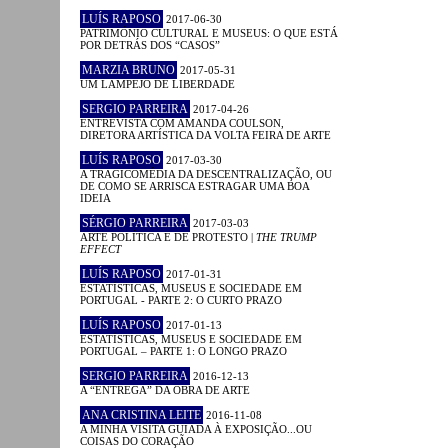
LUÍS RAPOSO
2017-06-30
PATRIMÓNIO CULTURAL E MUSEUS: O QUE ESTÁ
POR DETRÁS DOS “CASOS”
MARZIA BRUNO
2017-05-31
UM LAMPEJO DE LIBERDADE
SERGIO PARREIRA
2017-04-26
ENTREVISTA COM AMANDA COULSON,
DIRETORA ARTÍSTICA DA VOLTA FEIRA DE ARTE
LUÍS RAPOSO
2017-03-30
A TRAGICOMÉDIA DA DESCENTRALIZAÇÃO, OU
DE COMO SE ARRISCA ESTRAGAR UMA BOA
IDEIA
SÉRGIO PARREIRA
2017-03-03
ARTE POLÍTICA E DE PROTESTO |
THE TRUMP
EFFECT
LUÍS RAPOSO
2017-01-31
ESTATÍSTICAS, MUSEUS E SOCIEDADE EM
PORTUGAL - PARTE 2: O CURTO PRAZO
LUÍS RAPOSO
2017-01-13
ESTATÍSTICAS, MUSEUS E SOCIEDADE EM
PORTUGAL – PARTE 1: O LONGO PRAZO
SERGIO PARREIRA
2016-12-13
A “ENTREGA” DA OBRA DE ARTE
ANA CRISTINA LEITE
2016-11-08
A MINHA VISITA GUIADA À EXPOSIÇÃO...OU
COISAS DO CORAÇÃO