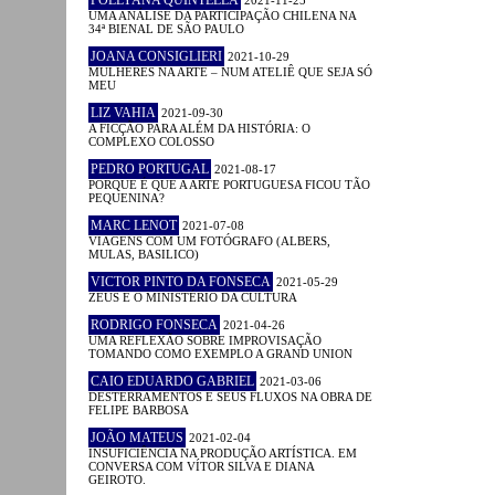
UMA ANÁLISE DA PARTICIPAÇÃO CHILENA NA
34ª BIENAL DE SÃO PAULO
JOANA CONSIGLIERI
2021-10-29
MULHERES NA ARTE – NUM ATELIÊ QUE SEJA SÓ
MEU
LIZ VAHIA
2021-09-30
A FICÇÃO PARA ALÉM DA HISTÓRIA: O
COMPLEXO COLOSSO
PEDRO PORTUGAL
2021-08-17
PORQUE É QUE A ARTE PORTUGUESA FICOU TÃO
PEQUENINA?
MARC LENOT
2021-07-08
VIAGENS COM UM FOTÓGRAFO (ALBERS,
MULAS, BASILICO)
VICTOR PINTO DA FONSECA
2021-05-29
ZEUS E O MINISTÉRIO DA CULTURA
RODRIGO FONSECA
2021-04-26
UMA REFLEXÃO SOBRE IMPROVISAÇÃO
TOMANDO COMO EXEMPLO A GRAND UNION
CAIO EDUARDO GABRIEL
2021-03-06
DESTERRAMENTOS E SEUS FLUXOS NA OBRA DE
FELIPE BARBOSA
JOÃO MATEUS
2021-02-04
INSUFICIÊNCIA NA PRODUÇÃO ARTÍSTICA. EM
CONVERSA COM VÍTOR SILVA E DIANA
GEIROTO.