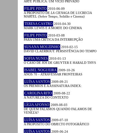
ARTE PÚBLICA: UM VÍCIO PRIVADO
FILIPE PINTO
2010-06-09
A PROPÓSITO DE
LA CIENAGA
DE LUCRECIA
MARTEL (Sobre Tempo, Solidão e Cinema)
TERESA CASTRO
2010-04-30
MARK LEWIS E A MORTE DO CINEMA
FILIPE PINTO
2010-03-08
PARA UMA CRÍTICA DA INTERRUPÇÃO
SUSANA MOUZINHO
2010-02-15
DAVID CLAERBOUT. PERSISTÊNCIA DO TEMPO
SOFIA NUNES
2010-01-13
O CASO DE JOS DE GRUYTER E HARALD THYS
ISABEL NOGUEIRA
2009-10-26
ANOS 70 – ATRAVESSAR FRONTEIRAS
LUÍSA SANTOS
2009-09-21
OS PRÉMIOS E A ASSINATURA INDEX:
CAROLINA RITO
2009-08-22
A NATUREZA DO CONTEXTO
LÍGIA AFONSO
2009-08-03
DE QUEM FALAMOS QUANDO FALAMOS DE
VENEZA?
LUÍSA SANTOS
2009-07-10
A PROPÓSITO DO OBJECTO FOTOGRÁFICO
LUÍSA SANTOS
2009-06-24