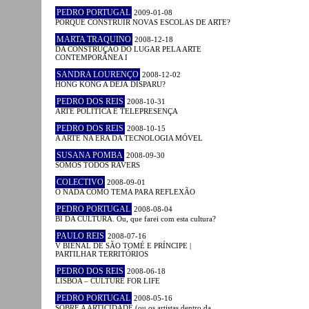
PEDRO PORTUGAL
2009-01-08
PORQUÊ CONSTRUIR NOVAS ESCOLAS DE ARTE?
MARTA TRAQUINO
2008-12-18
DA CONSTRUÇÃO DO LUGAR PELA ARTE
CONTEMPORÂNEA I
SANDRA LOURENÇO
2008-12-02
HONG KONG A DÉJÀ DISPARU?
PEDRO DOS REIS
2008-10-31
ARTE POLÍTICA E TELEPRESENÇA
PEDRO DOS REIS
2008-10-15
A ARTE NA ERA DA TECNOLOGIA MÓVEL
SUSANA POMBA
2008-09-30
SOMOS TODOS RAVERS
COLECTIVO
2008-09-01
O NADA COMO TEMA PARA REFLEXÃO
PEDRO PORTUGAL
2008-08-04
BI DA CULTURA. Ou, que farei com esta cultura?
PAULO REIS
2008-07-16
V BIENAL DE SÃO TOMÉ E PRÍNCIPE |
PARTILHAR TERRITÓRIOS
PEDRO DOS REIS
2008-06-18
LISBOA – CULTURE FOR LIFE
PEDRO PORTUGAL
2008-05-16
SOBRE A ARTICIDADE (ou os artistas dentro da