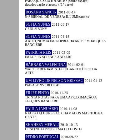
PARA QUE SERVE A ARTE? (sobre espaço,
desadequação e acesso) (1ª parte)
ROSANA SANCIN
2011-06-14
54ª BIENAL DE VENEZA: ILLUMInations
SOFIA NUNES
2011-05-17
GEDI SIBONY
SOFIA NUNES
2011-04-18
A AUTONOMIA IMPRÓPRIA DA ARTE EM JACQUES
RANCIÈRE
PATRÍCIA REIS
2011-03-09
IMAGE IN SCIENCE AND ART
BÁRBARA VALENTINA
2011-02-01
WALTER BENJAMIN. O LUGAR POLÍTICO DA
ARTE
UM LIVRO DE NELSON BRISSAC
2011-01-12
PAISAGENS CRÍTICAS
FILIPE PINTO
2010-11-25
TRINTA NOTAS PARA UMA APROXIMAÇÃO A
JACQUES RANCIÈRE
PAULA JANUÁRIO
2010-11-08
NÃO SÓ ALGUNS SÃO CHAMADOS MAS TODA A
GENTE
SHAHEEN MERALI
2010-10-13
O INFINITO PROBLEMA DO GOSTO
PEDRO PORTUGAL
2010-09-22