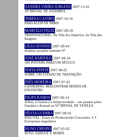
SANDRA VIEIRA JURGENS
2007-11-01
10ª BIENAL DE ISTAMBUL
TERESA CASTRO
2007-10-16
PARA ALÉM DE PARIS
MARCELO FELIX
2007-09-20
TRANSNATURAL. Da Vida dos Impérios, da Vida das
Imagens
LÍGIA AFONSO
2007-09-04
skulptur projekte münster 07
JOSÉ BÁRTOLO
2007-08-20
100 POSTERS PARA UM SÉCULO
SOFIA PONTE
2007-08-02
SOBRE UM ESTADO DE TRANSIÇÃO
INÊS MOREIRA
2007-07-02
GATHERING: REECONTRAR MODOS DE
ENCONTRO
FILIPA RAMOS
2007-06-14
A Arte, a Guerra e a Subjectividade – um passeio pelos
Giardini e Arsenal na 52ª BIENAL DE VENEZA
SÍLVIA GUERRA
2007-06-01
MAC/VAL: Zones de Productivités Concertées. # 3
Entreprises singulières
NUNO CRESPO
2007-05-02
SEXO, SANGUE E MORTE