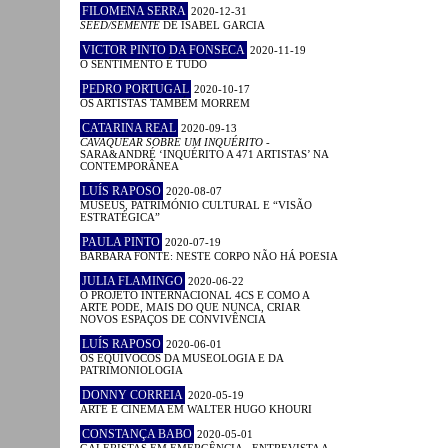
FILOMENA SERRA
2020-12-31
SEED/SEMENTE
DE ISABEL GARCIA
VICTOR PINTO DA FONSECA
2020-11-19
O SENTIMENTO É TUDO
PEDRO PORTUGAL
2020-10-17
OS ARTISTAS TAMBÉM MORREM
CATARINA REAL
2020-09-13
CAVAQUEAR SOBRE UM INQUÉRITO
-
SARA&ANDRÉ ‘INQUÉRITO A 471 ARTISTAS’ NA
CONTEMPORÂNEA
LUÍS RAPOSO
2020-08-07
MUSEUS, PATRIMÓNIO CULTURAL E “VISÃO
ESTRATÉGICA”
PAULA PINTO
2020-07-19
BÁRBARA FONTE: NESTE CORPO NÃO HÁ POESIA
JULIA FLAMINGO
2020-06-22
O PROJETO INTERNACIONAL 4CS E COMO A
ARTE PODE, MAIS DO QUE NUNCA, CRIAR
NOVOS ESPAÇOS DE CONVIVÊNCIA
LUÍS RAPOSO
2020-06-01
OS EQUÍVOCOS DA MUSEOLOGIA E DA
PATRIMONIOLOGIA
DONNY CORREIA
2020-05-19
ARTE E CINEMA EM WALTER HUGO KHOURI
CONSTANÇA BABO
2020-05-01
GALERISTAS EM EMERGÊNCIA - ENTREVISTA A