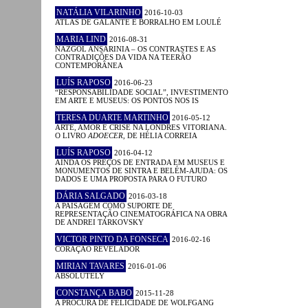
NATÁLIA VILARINHO
2016-10-03
ATLAS DE GALANTE E BORRALHO EM LOULÉ
MARIA LIND
2016-08-31
NAZGOL ANSARINIA – OS CONTRASTES E AS
CONTRADIÇÕES DA VIDA NA TEERÃO
CONTEMPORÂNEA
LUÍS RAPOSO
2016-06-23
“RESPONSABILIDADE SOCIAL”, INVESTIMENTO
EM ARTE E MUSEUS: OS PONTOS NOS IS
TERESA DUARTE MARTINHO
2016-05-12
ARTE, AMOR E CRISE NA LONDRES VITORIANA.
O LIVRO
ADOECER
, DE HÉLIA CORREIA
LUÍS RAPOSO
2016-04-12
AINDA OS PREÇOS DE ENTRADA EM MUSEUS E
MONUMENTOS DE SINTRA E BELÉM-AJUDA: OS
DADOS E UMA PROPOSTA PARA O FUTURO
DÁRIA SALGADO
2016-03-18
A PAISAGEM COMO SUPORTE DE
REPRESENTAÇÃO CINEMATOGRÁFICA NA OBRA
DE ANDREI TARKOVSKY
VICTOR PINTO DA FONSECA
2016-02-16
CORAÇÃO REVELADOR
MIRIAN TAVARES
2016-01-06
ABSOLUTELY
CONSTANÇA BABO
2015-11-28
A PROCURA DE FELICIDADE DE WOLFGANG