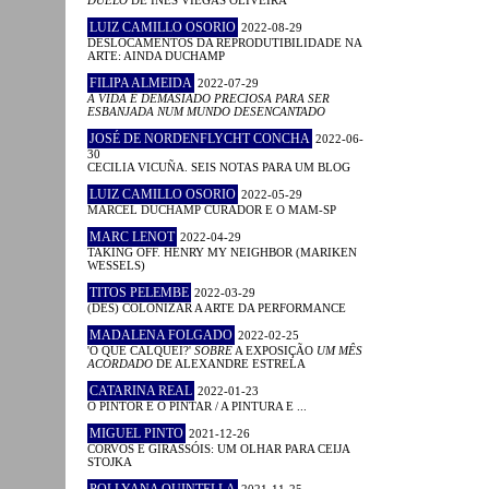
LUIZ CAMILLO OSORIO
2022-08-29
DESLOCAMENTOS DA REPRODUTIBILIDADE NA
ARTE: AINDA DUCHAMP
FILIPA ALMEIDA
2022-07-29
A VIDA É DEMASIADO PRECIOSA PARA SER
ESBANJADA NUM MUNDO DESENCANTADO
JOSÉ DE NORDENFLYCHT CONCHA
2022-06-
30
CECILIA VICUÑA. SEIS NOTAS PARA UM BLOG
LUIZ CAMILLO OSORIO
2022-05-29
MARCEL DUCHAMP CURADOR E O MAM-SP
MARC LENOT
2022-04-29
TAKING OFF. HENRY MY NEIGHBOR (MARIKEN
WESSELS)
TITOS PELEMBE
2022-03-29
(DES) COLONIZAR A ARTE DA PERFORMANCE
MADALENA FOLGADO
2022-02-25
'O QUE CALQUEI?'
SOBRE
A EXPOSIÇÃO
UM MÊS
ACORDADO
DE ALEXANDRE ESTRELA
CATARINA REAL
2022-01-23
O PINTOR E O PINTAR / A PINTURA E ...
MIGUEL PINTO
2021-12-26
CORVOS E GIRASSÓIS: UM OLHAR PARA CEIJA
STOJKA
POLLYANA QUINTELLA
2021-11-25