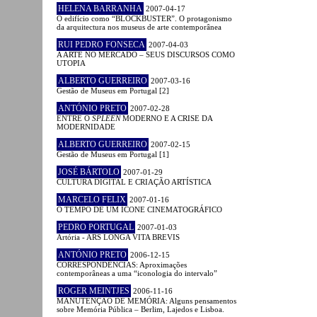
HELENA BARRANHA
2007-04-17
O edifício como “BLOCKBUSTER”. O protagonismo
da arquitectura nos museus de arte contemporânea
RUI PEDRO FONSECA
2007-04-03
A ARTE NO MERCADO – SEUS DISCURSOS COMO
UTOPIA
ALBERTO GUERREIRO
2007-03-16
Gestão de Museus em Portugal [2]
ANTÓNIO PRETO
2007-02-28
ENTRE O
SPLEEN
MODERNO E A CRISE DA
MODERNIDADE
ALBERTO GUERREIRO
2007-02-15
Gestão de Museus em Portugal [1]
JOSÉ BÁRTOLO
2007-01-29
CULTURA DIGITAL E CRIAÇÃO ARTÍSTICA
MARCELO FELIX
2007-01-16
O TEMPO DE UM ÍCONE CINEMATOGRÁFICO
PEDRO PORTUGAL
2007-01-03
Artória - ARS LONGA VITA BREVIS
ANTÓNIO PRETO
2006-12-15
CORRESPONDÊNCIAS: Aproximações
contemporâneas a uma “iconologia do intervalo”
ROGER MEINTJES
2006-11-16
MANUTENÇÃO DE MEMÓRIA: Alguns pensamentos
sobre Memória Pública – Berlim, Lajedos e Lisboa.