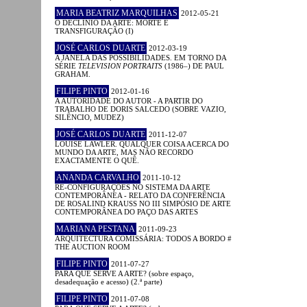
MARIA BEATRIZ MARQUILHAS
2012-05-21
O DECLÍNIO DA ARTE: MORTE E
TRANSFIGURAÇÃO (I)
JOSÉ CARLOS DUARTE
2012-03-19
A JANELA DAS POSSIBILIDADES. EM TORNO DA
SÉRIE
TELEVISION PORTRAITS
(1986–) DE PAUL
GRAHAM.
FILIPE PINTO
2012-01-16
A AUTORIDADE DO AUTOR - A PARTIR DO
TRABALHO DE DORIS SALCEDO (SOBRE VAZIO,
SILÊNCIO, MUDEZ)
JOSÉ CARLOS DUARTE
2011-12-07
LOUISE LAWLER. QUALQUER COISA ACERCA DO
MUNDO DA ARTE, MAS NÃO RECORDO
EXACTAMENTE O QUÊ.
ANANDA CARVALHO
2011-10-12
RE-CONFIGURAÇÕES NO SISTEMA DA ARTE
CONTEMPORÂNEA - RELATO DA CONFERÊNCIA
DE ROSALIND KRAUSS NO III SIMPÓSIO DE ARTE
CONTEMPORÂNEA DO PAÇO DAS ARTES
MARIANA PESTANA
2011-09-23
ARQUITECTURA COMISSÁRIA: TODOS A BORDO #
THE AUCTION ROOM
FILIPE PINTO
2011-07-27
PARA QUE SERVE A ARTE? (sobre espaço,
desadequação e acesso) (2.ª parte)
FILIPE PINTO
2011-07-08