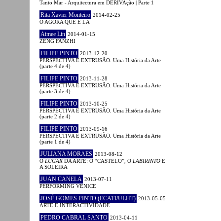
Tanto Mar - Arquitectura em DERIVAção | Parte 1
Rita Xavier Monteiro
2014-02-25
O AGORA QUE É LÁ
Aimee Lin
2014-01-15
ZENG FANZHI
FILIPE PINTO
2013-12-20
PERSPECTIVA E EXTRUSÃO. Uma História da Arte
(parte 4 de 4)
FILIPE PINTO
2013-11-28
PERSPECTIVA E EXTRUSÃO. Uma História da Arte
(parte 3 de 4)
FILIPE PINTO
2013-10-25
PERSPECTIVA E EXTRUSÃO. Uma História da Arte
(parte 2 de 4)
FILIPE PINTO
2013-09-16
PERSPECTIVA E EXTRUSÃO. Uma História da Arte
(parte 1 de 4)
JULIANA MORAES
2013-08-12
O
LUGAR
DA ARTE: O “CASTELO”, O
LABIRINTO
E
A SOLEIRA
JUAN CANELA
2013-07-11
PERFORMING VENICE
JOSÉ GOMES PINTO (ECATI/ULHT)
2013-05-05
ARTE E INTERACTIVIDADE
PEDRO CABRAL SANTO
2013-04-11