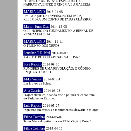
FILMES DE ARTISTA: O ESPECTRO DA
NARRATIVA ENTRE O CINEMA E A GALERIA.
MARIA LIND
2015-01-05
UM PARQUE DE DIVERSÕES EM PARIS
RELEMBRA UM CONTO DE FADAS CLÁSSICO
Martim Enes Dias
2014-12-05
O PRINCÍPIO DO FUNDAMENTO: A BIENAL DE
VENEZA EM 2014
MARIA LIND
2014-11-11
O TRIUNFO DOS NERDS
Jonathan T.D. Neil
2014-10-07
A ARTE É BOA OU APENAS VALIOSA?
José Raposo
2014-09-08
RUMORES DE UMA REVOLUÇÃO: O CÓDIGO
ENQUANTO MEIO.
Mike Watson
2014-08-04
Em louvor da beleza
Ana Catarino
2014-06-28
Project Herácles, quando arte e política se encontram
no Parlamento Europeu
Luís Raposo
2014-05-27
Ingressos em museus e monumentos: desvario e miopia
Filipa Coimbra
2014-05-06
Tanto Mar - Arquitectura em DERIVAção | Parte 2
Filipa Coimbra
2014-04-15