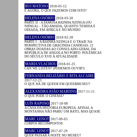
RUI MATOSO
2018-05-12
E AGORA, O QUE FAZEMOS COM ISTO?
HELENA OSÓRIO
2018-03-30
PARTE II - A FAMOSA RAINHA NZINGA (OU
NJINGA) – TÃO AMADA, QUANTO TEMIDA E
ODIADA, EM ÁFRICA E NO MUNDO
HELENA OSÓRIO
2018-02-28
PARTE I - A RAINHA NZINGA E O TRAJE NA
PERSPECTIVA DE GRACINDA CANDEIAS: 21
OBRAS DOADAS AO CONSULADO-GERAL DA
REPÚBLICA DE ANGOLA NO PORTO. POLÉMICAS
DO SÉCULO XVII À ATUALIDADE
MARIA VLACHOU
2018-01-25
CAN WE LISTEN? (PODEMOS OUVIR?)
FERNANDA BELIZÁRIO E RITA ALCAIRE
2017-12-23
O QUE HÁ DE QUEER EM QUEERMUSEU?
ALEXANDRA JOÃO MARTINS
2017-11-11
O QUE PODE O CINEMA?
LUÍS RAPOSO
2017-10-08
A CASA DA HISTÓRIA EUROPEIA: AFINAL A
MONTANHA NÃO PARIU UM RATO, MAS QUASE
MARC LENOT
2017-09-03
CORPOS RECOMPOSTOS
MARC LENOT
2017-07-29
QUER PASSAR A NOITE NO MUSEU?