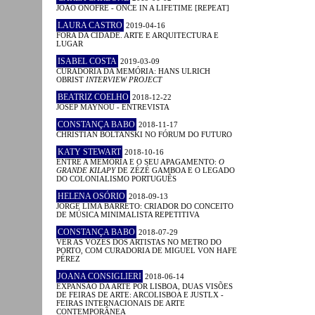
JOÃO ONOFRE - ONCE IN A LIFETIME [REPEAT]
LAURA CASTRO
2019-04-16
FORA DA CIDADE. ARTE E ARQUITECTURA E
LUGAR
ISABEL COSTA
2019-03-09
CURADORIA DA MEMÓRIA: HANS ULRICH
OBRIST
INTERVIEW PROJECT
BEATRIZ COELHO
2018-12-22
JOSEP MAYNOU - ENTREVISTA
CONSTANÇA BABO
2018-11-17
CHRISTIAN BOLTANSKI NO FÓRUM DO FUTURO
KATY STEWART
2018-10-16
ENTRE A MEMÓRIA E O SEU APAGAMENTO:
O
GRANDE KILAPY
DE ZÉZÉ GAMBOA E O LEGADO
DO COLONIALISMO PORTUGUÊS
HELENA OSÓRIO
2018-09-13
JORGE LIMA BARRETO: CRIADOR DO CONCEITO
DE MÚSICA MINIMALISTA REPETITIVA
CONSTANÇA BABO
2018-07-29
VER AS VOZES DOS ARTISTAS NO METRO DO
PORTO, COM CURADORIA DE MIGUEL VON HAFE
PÉREZ
JOANA CONSIGLIERI
2018-06-14
EXPANSÃO DA ARTE POR LISBOA, DUAS VISÕES
DE FEIRAS DE ARTE: ARCOLISBOA E JUSTLX -
FEIRAS INTERNACIONAIS DE ARTE
CONTEMPORÂNEA