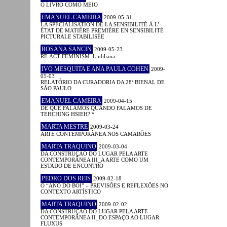
O LIVRO COMO MEIO
EMANUEL CAMEIRA
2009-05-31
LA SPÉCIALISATION DE LA SENSIBILITÉ À L’
ÉTAT DE MATIÈRE PREMIÈRE EN SENSIBILITÉ
PICTURALE STABILISÉE
ROSANA SANCIN
2009-05-23
RE.ACT FEMINISM_Liubliana
IVO MESQUITA E ANA PAULA COHEN
2009-
05-03
RELATÓRIO DA CURADORIA DA 28ª BIENAL DE
SÃO PAULO
EMANUEL CAMEIRA
2009-04-15
DE QUE FALAMOS QUANDO FALAMOS DE
TEHCHING HSIEH? *
MARTA MESTRE
2009-03-24
ARTE CONTEMPORÂNEA NOS CAMARÕES
MARTA TRAQUINO
2009-03-04
DA CONSTRUÇÃO DO LUGAR PELA ARTE
CONTEMPORÂNEA III_A ARTE COMO UM
ESTADO DE ENCONTRO
PEDRO DOS REIS
2009-02-18
O “ANO DO BOI” – PREVISÕES E REFLEXÕES NO
CONTEXTO ARTÍSTICO
MARTA TRAQUINO
2009-02-02
DA CONSTRUÇÃO DO LUGAR PELA ARTE
CONTEMPORÂNEA II_DO ESPAÇO AO LUGAR:
FLUXUS