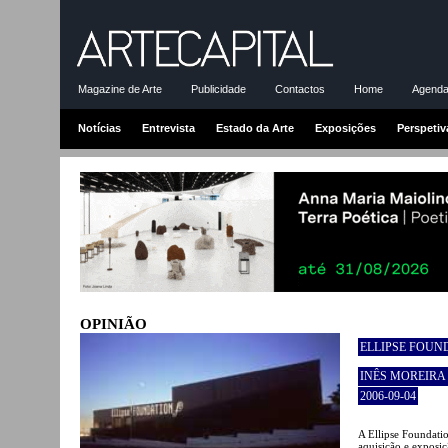
Magazine de Arte
Publicidade
Contactos
Home
Agenda-
Notícias
Entrevista
Estado da Arte
Exposições
Perspetiv
OPINIÃO
ELLIPSE FOUN
INÊS MOREIRA
2006-09-04
A Ellipse Foundatio
aquisição e exposi