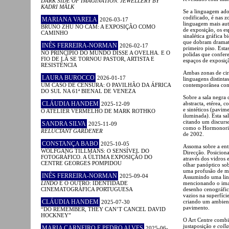
DARK SIDE OF IMAGINATION. JEWELLERY BY
KADRI MÄLK
Se a linguagem ado
codificado, é nas zo
MARIANA VARELA
2026-03-17
linguagem mais aut
BRUNO ZHU NO CAM: A EXPOSIÇÃO COMO
de exposição, os es
CAMINHO
sinalética gráfica 
que dobram dramati
INÊS FERREIRA-NORMAN
2026-02-17
primeiro piso. Esta
NO PRINCÍPIO DO MUNDO DISSE A OVELHA. E O
polidas que confer
FIO DE LÃ SE TORNOU PASTOR, ARTISTA E
espaços de exposiç
RESISTÊNCIA
Ambas zonas de cir
LAURA BUROCCO
2026-01-17
linguagens distinta
UM CASO DE CENSURA: O PAVILHÃO DA ÁFRICA
contemporânea com 
DO SUL NA 61ª BIENAL DE VENEZA
Sobre a sala negra 
CLÁUDIA HANDEM
abstracta, etérea, 
2025-12-09
e sintéticos (pavim
O ATELIER VERMELHO DE MARK ROTHKO
iluminada). Esta sa
citando um discurs
SANDRA SILVA
2025-11-09
como o Hormonoriu
RELUCTANT GARDENER
de 2002.
CONSTANÇA BABO
2025-10-05
Assoma sobre a entr
WOLFGANG TILLMANS: O SENSÍVEL DO
Direcção. Posiciona
FOTOGRÁFICO. A ÚLTIMA EXPOSIÇÃO DO
através dos vidros 
CENTRE GEORGES POMPIDOU
olhar panóptico sob
uma profusão de ma
INÊS FERREIRA-NORMAN
2025-09-04
Assumindo uma l
LINDO
E O OUTRO: IDENTIDADE
mencionando o ima
CINEMATOGRÁFICA PORTUGUESA
desenho cenográfic
vazios na superfíci
CLÁUDIA HANDEM
criando um ambient
2025-07-30
pavimento.
“DO REMEMBER, THEY CAN’T CANCEL DAVID
HOCKNEY”
O Art Centre combin
justaposição e
coll
MARIA CARNEIRO E PEDRO ALVES
2025-06-