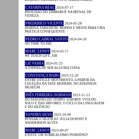
CATARINA REAL
2024-07-17
PAVILHÃO DO ZIMBABUÉ NA BIENAL DE
VENEZA
FREDERICO VICENTE
2024-05-28
MARINA TABASSUM: MODOS E MEIOS PARA UMA
PRÁTICA CONSEQUENTE
PEDRO CABRAL SANTO
2024-04-20
NO TIME TO DIE
MARC LENOT
2024-03-17
WE TEACH LIFE, SIR.
LIZ VAHIA
2024-01-23
À ESPERA DE SER ALGUMA COISA
CONSTANÇA BABO
2023-12-20
ENTRE ÓTICA E MOVIMENTO, A PARTIR DA
COLEÇÃO DA TATE MODERN, NO ATKINSON
MUSEUM
INÊS FERREIRA-NORMAN
2023-11-13
DO FASCÍNIO DO TEMPO: A MORTE VIVA DO
SOLO E DAS ÁRVORES, O CICLO DA LINGUAGEM
E DO SILÊNCIO
SANDRA SILVA
2023-10-09
PENSAR O SILÊNCIO: JULIA DUPONT E
WANDERSON ALVES
MARC LENOT
2023-09-07
EXISTE UM SURREALISMO FEMININO?