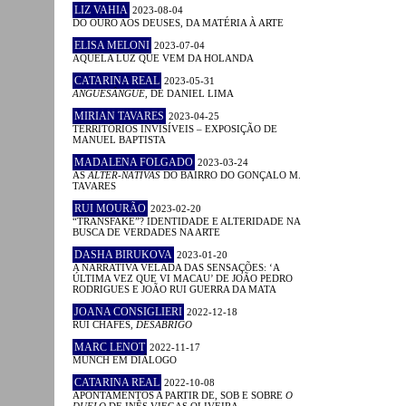
LIZ VAHIA
2023-08-04
DO OURO AOS DEUSES, DA MATÉRIA À ARTE
ELISA MELONI
2023-07-04
AQUELA LUZ QUE VEM DA HOLANDA
CATARINA REAL
2023-05-31
ANGUESÂNGUE
, DE DANIEL LIMA
MIRIAN TAVARES
2023-04-25
TERRITÓRIOS INVISÍVEIS – EXPOSIÇÃO DE
MANUEL BAPTISTA
MADALENA FOLGADO
2023-03-24
AS
ALTER-NATIVAS
DO BAIRRO DO GONÇALO M.
TAVARES
RUI MOURÃO
2023-02-20
“TRANSFAKE”? IDENTIDADE E ALTERIDADE NA
BUSCA DE VERDADES NA ARTE
DASHA BIRUKOVA
2023-01-20
A NARRATIVA VELADA DAS SENSAÇÕES: ‘A
ÚLTIMA VEZ QUE VI MACAU’ DE JOÃO PEDRO
RODRIGUES E JOÃO RUI GUERRA DA MATA
JOANA CONSIGLIERI
2022-12-18
RUI CHAFES,
DESABRIGO
MARC LENOT
2022-11-17
MUNCH EM DIÁLOGO
CATARINA REAL
2022-10-08
APONTAMENTOS A PARTIR DE, SOB E SOBRE
O
DUELO
DE INÊS VIEGAS OLIVEIRA