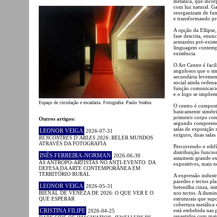
metálica, que incor
com luz natural. 
reorganizam de fun
e transformando pr
A opção da Ellipse
fase descrita, enu
armazéns pré-exist
linguagem contempo
existência.
O Art Centre é faci
angulosos que o si
secundária levement
social ainda orden
função comunicaci
e o logo se impõem
Espaço de circulação e escadaria. Fotografia: Paulo Seabra
O centro é compost
basicamente simétr
primeiro corpo comp
Outros artigos:
segundo compreende
salas de exposição 
LEONOR VEIGA
2026-07-31
exíguos, duas salas
RENCONTRES D´ARLES 2026
: RELER MUNDOS
ATRAVÉS DA FOTOGRAFIA
Percorrendo o edifí
distribuição funcio
INÊS FERREIRA-NORMAN
2026-06-30
assumem grande exp
AS ANTROPO-ARTISTAS NO ANTI-EVENTO: DA
expositivos, mais n
DEFESA DA ARTE CONTEMPORÂNEA EM
TERRITÓRIO RURAL
A expressão industr
paredes e tectos p
LEONOR VEIGA
2026-05-31
betonilha cinza, si
BIENAL DE VENEZA DE 2026: O QUE VER E O
nos tectos. A ilumi
QUE ESPERAR
estruturais que sup
cobertura metálica 
CRISTINA FILIPE
está embebida nas p
2026-04-25
revestidos com mate