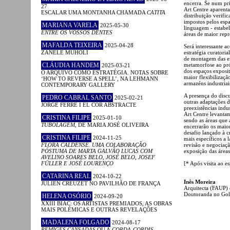
encerra. Se num pr
27
Art Centre aparent
ESCALAR UMA MONTANHA CHAMADA
CATITA
distribuição verific
impostos pelos espa
MARIANA VARELA
2025-05-30
linguagem - estabel
ENTRE OS VOSSOS DENTES
áreas de maior rep
MAFALDA TEIXEIRA
2025-04-28
Será interessante a
ZANELE MUHOLI
estratégia curatoria
de montagem das exp
CLÁUDIA HANDEM
metamorfose ao pró
2025-03-21
dos espaços exposit
O ARQUIVO COMO ESTRATÉGIA. NOTAS SOBRE
maior flexibilizaç
‘HOW TO REVERSE A SPELL’, NA LEHMANN
armazéns industriai
CONTEMPORARY GALLERY
A presença do discu
PEDRO CABRAL SANTO
2025-02-21
outras adaptações 
JORGE FERRÉ I EL COR ABSTRACTE
preexistências indu
Art Centre levantam
CRISTINA FILIPE
2025-01-10
sendo as áreas que
TUBOLAGEM
, DE MARIA JOSÉ OLIVEIRA
encerrarão os maior
desafio lançado à c
CRISTINA FILIPE
2024-11-25
mais específicos a 
FLORA CALDENSE. UMA COLABORAÇÃO
revisão e negociaçã
PÓSTUMA DE MARTA GALVÃO LUCAS COM
exposição das áreas
AVELINO SOARES BELO, JOSÉ BELO, JOSEF
FÜLLER E JOSÉ LOURENÇO
[* Após visita ao e
CATARINA REAL
2024-10-22
Inês Moreira
JULIEN CREUZET NO PAVILHÃO DE FRANÇA
Arquitecta (FAUP)
Doutoranda no Gol
HELENA OSÓRIO
2024-09-20
XXIII BIAC: OS ARTISTAS PREMIADOS, AS OBRAS
MAIS POLÉMICAS E OUTRAS REVELAÇÕES
MADALENA FOLGADO
2024-08-17
RÉMIGES CANSADAS
OU A
CORDA-CORDIS