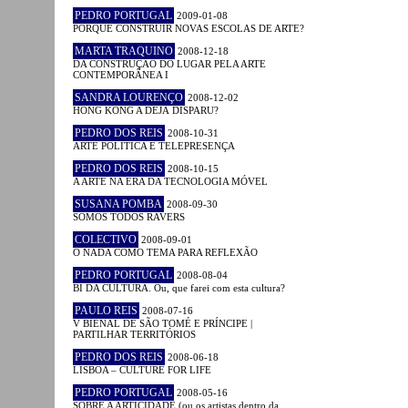
PEDRO PORTUGAL
2009-01-08
PORQUÊ CONSTRUIR NOVAS ESCOLAS DE ARTE?
MARTA TRAQUINO
2008-12-18
DA CONSTRUÇÃO DO LUGAR PELA ARTE
CONTEMPORÂNEA I
SANDRA LOURENÇO
2008-12-02
HONG KONG A DÉJÀ DISPARU?
PEDRO DOS REIS
2008-10-31
ARTE POLÍTICA E TELEPRESENÇA
PEDRO DOS REIS
2008-10-15
A ARTE NA ERA DA TECNOLOGIA MÓVEL
SUSANA POMBA
2008-09-30
SOMOS TODOS RAVERS
COLECTIVO
2008-09-01
O NADA COMO TEMA PARA REFLEXÃO
PEDRO PORTUGAL
2008-08-04
BI DA CULTURA. Ou, que farei com esta cultura?
PAULO REIS
2008-07-16
V BIENAL DE SÃO TOMÉ E PRÍNCIPE |
PARTILHAR TERRITÓRIOS
PEDRO DOS REIS
2008-06-18
LISBOA – CULTURE FOR LIFE
PEDRO PORTUGAL
2008-05-16
SOBRE A ARTICIDADE (ou os artistas dentro da