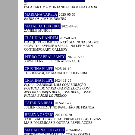
27
ESCALAR UMA MONTANHA CHAMADA
CATITA
MARIANA VARELA
2025-05-30
ENTRE OS VOSSOS DENTES
MAFALDA TEIXEIRA
2025-04-28
ZANELE MUHOLI
CLÁUDIA HANDEM
2025-03-21
O ARQUIVO COMO ESTRATÉGIA. NOTAS SOBRE
‘HOW TO REVERSE A SPELL’, NA LEHMANN
CONTEMPORARY GALLERY
PEDRO CABRAL SANTO
2025-02-21
JORGE FERRÉ I EL COR ABSTRACTE
CRISTINA FILIPE
2025-01-10
TUBOLAGEM
, DE MARIA JOSÉ OLIVEIRA
CRISTINA FILIPE
2024-11-25
FLORA CALDENSE. UMA COLABORAÇÃO
PÓSTUMA DE MARTA GALVÃO LUCAS COM
AVELINO SOARES BELO, JOSÉ BELO, JOSEF
FÜLLER E JOSÉ LOURENÇO
CATARINA REAL
2024-10-22
JULIEN CREUZET NO PAVILHÃO DE FRANÇA
HELENA OSÓRIO
2024-09-20
XXIII BIAC: OS ARTISTAS PREMIADOS, AS OBRAS
MAIS POLÉMICAS E OUTRAS REVELAÇÕES
MADALENA FOLGADO
2024-08-17
RÉMIGES CANSADAS
OU A
CORDA-CORDIS