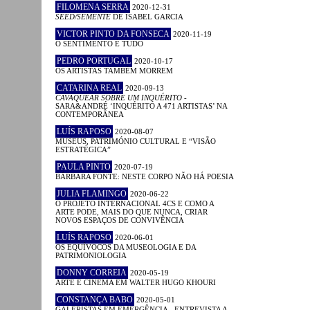
FILOMENA SERRA
2020-12-31
SEED/SEMENTE
DE ISABEL GARCIA
VICTOR PINTO DA FONSECA
2020-11-19
O SENTIMENTO É TUDO
PEDRO PORTUGAL
2020-10-17
OS ARTISTAS TAMBÉM MORREM
CATARINA REAL
2020-09-13
CAVAQUEAR SOBRE UM INQUÉRITO
-
SARA&ANDRÉ ‘INQUÉRITO A 471 ARTISTAS’ NA
CONTEMPORÂNEA
LUÍS RAPOSO
2020-08-07
MUSEUS, PATRIMÓNIO CULTURAL E “VISÃO
ESTRATÉGICA”
PAULA PINTO
2020-07-19
BÁRBARA FONTE: NESTE CORPO NÃO HÁ POESIA
JULIA FLAMINGO
2020-06-22
O PROJETO INTERNACIONAL 4CS E COMO A
ARTE PODE, MAIS DO QUE NUNCA, CRIAR
NOVOS ESPAÇOS DE CONVIVÊNCIA
LUÍS RAPOSO
2020-06-01
OS EQUÍVOCOS DA MUSEOLOGIA E DA
PATRIMONIOLOGIA
DONNY CORREIA
2020-05-19
ARTE E CINEMA EM WALTER HUGO KHOURI
CONSTANÇA BABO
2020-05-01
GALERISTAS EM EMERGÊNCIA - ENTREVISTA A