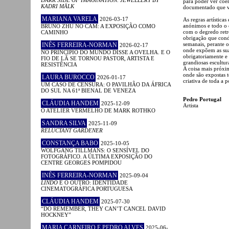
para poder ver coer
KADRI MÄLK
documentado que val
MARIANA VARELA
2026-03-17
As regras artísticas
anónimos e todo o c
BRUNO ZHU NO CAM: A EXPOSIÇÃO COMO
com o degredo retro
CAMINHO
obrigação que condi
semanais, perante o
INÊS FERREIRA-NORMAN
2026-02-17
onde expõem as suas
NO PRINCÍPIO DO MUNDO DISSE A OVELHA. E O
obrigatoriamente e 
FIO DE LÃ SE TORNOU PASTOR, ARTISTA E
grandiosas escultur
RESISTÊNCIA
A coisa mais próx
onde são expostas 
LAURA BUROCCO
2026-01-17
criativa de toda a 
UM CASO DE CENSURA: O PAVILHÃO DA ÁFRICA
DO SUL NA 61ª BIENAL DE VENEZA
Pedro Portugal
CLÁUDIA HANDEM
2025-12-09
Artista
O ATELIER VERMELHO DE MARK ROTHKO
SANDRA SILVA
2025-11-09
RELUCTANT GARDENER
CONSTANÇA BABO
2025-10-05
WOLFGANG TILLMANS: O SENSÍVEL DO
FOTOGRÁFICO. A ÚLTIMA EXPOSIÇÃO DO
CENTRE GEORGES POMPIDOU
INÊS FERREIRA-NORMAN
2025-09-04
LINDO
E O OUTRO: IDENTIDADE
CINEMATOGRÁFICA PORTUGUESA
CLÁUDIA HANDEM
2025-07-30
“DO REMEMBER, THEY CAN’T CANCEL DAVID
HOCKNEY”
MARIA CARNEIRO E PEDRO ALVES
2025-06-