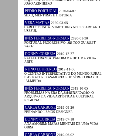
JOÃO AZINHEIRO
PEDRO PORTUGAL
2020-04-07
SEXO, MENTIRAS E HISTÓRIA
VERA MATIAS
2020-03-05
CARLOS BUNGA: SOMETHING NECESSARY AND
USEFUL
INÊS FERREIRA-NORMAN
2020-01-30
PORTUGAL PROGRESSIVO:
ME TOO
OU
MEET
WHO
?
DONNY CORREIA
2019-12-27
RAFAEL FRANÇA: PANORAMA DE UMA VIDA-
ARTE
NUNO LOURENÇO
2019-11-06
O CENTRO INTERPRETATIVO DO MUNDO RURAL
E AS NATUREZAS-MORTAS DE SÉRGIO BRAZ D
´ALMEIDA
INÊS FERREIRA-NORMAN
2019-10-05
PROBLEMAS NA ERA DA
SMARTIFICAÇÃO
: O
ARQUIVO E A VIDA ARTÍSTICA E CULTURAL
REGIONAL
CARLA CARBONE
2019-08-20
FERNANDO LEMOS DESIGNER
DONNY CORREIA
2019-07-18
ANA AMORIM: MAPAS MENTAIS DE UMA VIDA-
OBRA
CARLA CARBONE
2019-06-02