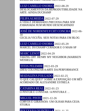
LUIZ CAMILLO OSORIO
2022-08-29
DESLOCAMENTOS DA REPRODUTIBILIDADE NA
ARTE: AINDA DUCHAMP
FILIPA ALMEIDA
2022-07-29
A VIDA É DEMASIADO PRECIOSA PARA SER
ESBANJADA NUM MUNDO DESENCANTADO
JOSÉ DE NORDENFLYCHT CONCHA
2022-06-
30
CECILIA VICUÑA. SEIS NOTAS PARA UM BLOG
LUIZ CAMILLO OSORIO
2022-05-29
MARCEL DUCHAMP CURADOR E O MAM-SP
MARC LENOT
2022-04-29
TAKING OFF. HENRY MY NEIGHBOR (MARIKEN
WESSELS)
TITOS PELEMBE
2022-03-29
(DES) COLONIZAR A ARTE DA PERFORMANCE
MADALENA FOLGADO
2022-02-25
'O QUE CALQUEI?'
SOBRE
A EXPOSIÇÃO
UM MÊS
ACORDADO
DE ALEXANDRE ESTRELA
CATARINA REAL
2022-01-23
O PINTOR E O PINTAR / A PINTURA E ...
MIGUEL PINTO
2021-12-26
CORVOS E GIRASSÓIS: UM OLHAR PARA CEIJA
STOJKA
POLLYANA QUINTELLA
2021-11-25