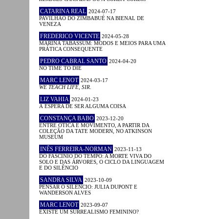
CATARINA REAL
2024-07-17
PAVILHÃO DO ZIMBABUÉ NA BIENAL DE
VENEZA
FREDERICO VICENTE
2024-05-28
MARINA TABASSUM: MODOS E MEIOS PARA UMA
PRÁTICA CONSEQUENTE
PEDRO CABRAL SANTO
2024-04-20
NO TIME TO DIE
MARC LENOT
2024-03-17
WE TEACH LIFE, SIR.
LIZ VAHIA
2024-01-23
À ESPERA DE SER ALGUMA COISA
CONSTANÇA BABO
2023-12-20
ENTRE ÓTICA E MOVIMENTO, A PARTIR DA
COLEÇÃO DA TATE MODERN, NO ATKINSON
MUSEUM
INÊS FERREIRA-NORMAN
2023-11-13
DO FASCÍNIO DO TEMPO: A MORTE VIVA DO
SOLO E DAS ÁRVORES, O CICLO DA LINGUAGEM
E DO SILÊNCIO
SANDRA SILVA
2023-10-09
PENSAR O SILÊNCIO: JULIA DUPONT E
WANDERSON ALVES
MARC LENOT
2023-09-07
EXISTE UM SURREALISMO FEMININO?