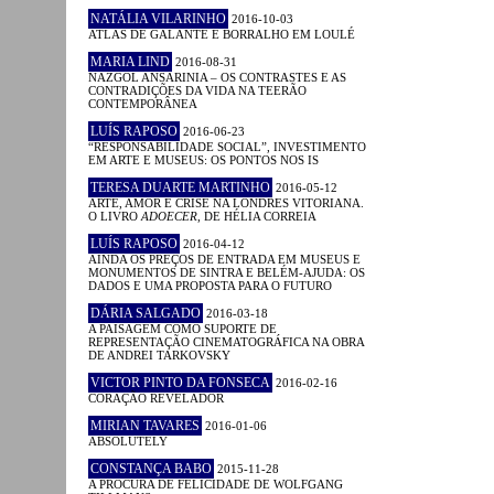
NATÁLIA VILARINHO
2016-10-03
ATLAS DE GALANTE E BORRALHO EM LOULÉ
MARIA LIND
2016-08-31
NAZGOL ANSARINIA – OS CONTRASTES E AS
CONTRADIÇÕES DA VIDA NA TEERÃO
CONTEMPORÂNEA
LUÍS RAPOSO
2016-06-23
“RESPONSABILIDADE SOCIAL”, INVESTIMENTO
EM ARTE E MUSEUS: OS PONTOS NOS IS
TERESA DUARTE MARTINHO
2016-05-12
ARTE, AMOR E CRISE NA LONDRES VITORIANA.
O LIVRO
ADOECER
, DE HÉLIA CORREIA
LUÍS RAPOSO
2016-04-12
AINDA OS PREÇOS DE ENTRADA EM MUSEUS E
MONUMENTOS DE SINTRA E BELÉM-AJUDA: OS
DADOS E UMA PROPOSTA PARA O FUTURO
DÁRIA SALGADO
2016-03-18
A PAISAGEM COMO SUPORTE DE
REPRESENTAÇÃO CINEMATOGRÁFICA NA OBRA
DE ANDREI TARKOVSKY
VICTOR PINTO DA FONSECA
2016-02-16
CORAÇÃO REVELADOR
MIRIAN TAVARES
2016-01-06
ABSOLUTELY
CONSTANÇA BABO
2015-11-28
A PROCURA DE FELICIDADE DE WOLFGANG