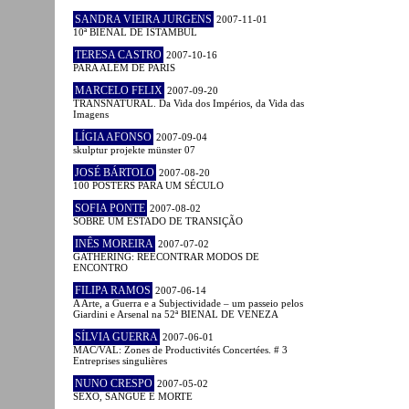
SANDRA VIEIRA JURGENS
2007-11-01
10ª BIENAL DE ISTAMBUL
TERESA CASTRO
2007-10-16
PARA ALÉM DE PARIS
MARCELO FELIX
2007-09-20
TRANSNATURAL. Da Vida dos Impérios, da Vida das
Imagens
LÍGIA AFONSO
2007-09-04
skulptur projekte münster 07
JOSÉ BÁRTOLO
2007-08-20
100 POSTERS PARA UM SÉCULO
SOFIA PONTE
2007-08-02
SOBRE UM ESTADO DE TRANSIÇÃO
INÊS MOREIRA
2007-07-02
GATHERING: REECONTRAR MODOS DE
ENCONTRO
FILIPA RAMOS
2007-06-14
A Arte, a Guerra e a Subjectividade – um passeio pelos
Giardini e Arsenal na 52ª BIENAL DE VENEZA
SÍLVIA GUERRA
2007-06-01
MAC/VAL: Zones de Productivités Concertées. # 3
Entreprises singulières
NUNO CRESPO
2007-05-02
SEXO, SANGUE E MORTE