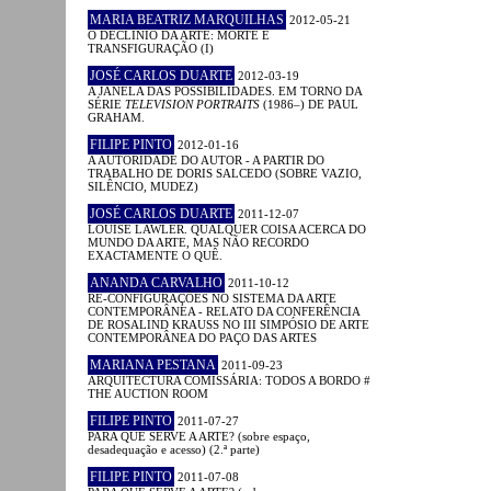
MARIA BEATRIZ MARQUILHAS
2012-05-21
O DECLÍNIO DA ARTE: MORTE E
TRANSFIGURAÇÃO (I)
JOSÉ CARLOS DUARTE
2012-03-19
A JANELA DAS POSSIBILIDADES. EM TORNO DA
SÉRIE
TELEVISION PORTRAITS
(1986–) DE PAUL
GRAHAM.
FILIPE PINTO
2012-01-16
A AUTORIDADE DO AUTOR - A PARTIR DO
TRABALHO DE DORIS SALCEDO (SOBRE VAZIO,
SILÊNCIO, MUDEZ)
JOSÉ CARLOS DUARTE
2011-12-07
LOUISE LAWLER. QUALQUER COISA ACERCA DO
MUNDO DA ARTE, MAS NÃO RECORDO
EXACTAMENTE O QUÊ.
ANANDA CARVALHO
2011-10-12
RE-CONFIGURAÇÕES NO SISTEMA DA ARTE
CONTEMPORÂNEA - RELATO DA CONFERÊNCIA
DE ROSALIND KRAUSS NO III SIMPÓSIO DE ARTE
CONTEMPORÂNEA DO PAÇO DAS ARTES
MARIANA PESTANA
2011-09-23
ARQUITECTURA COMISSÁRIA: TODOS A BORDO #
THE AUCTION ROOM
FILIPE PINTO
2011-07-27
PARA QUE SERVE A ARTE? (sobre espaço,
desadequação e acesso) (2.ª parte)
FILIPE PINTO
2011-07-08