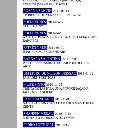
PARA QUE SERVE A ARTE? (sobre espaço,
desadequação e acesso) (1ª parte)
ROSANA SANCIN
2011-06-14
54ª BIENAL DE VENEZA: ILLUMInations
SOFIA NUNES
2011-05-17
GEDI SIBONY
SOFIA NUNES
2011-04-18
A AUTONOMIA IMPRÓPRIA DA ARTE EM JACQUES
RANCIÈRE
PATRÍCIA REIS
2011-03-09
IMAGE IN SCIENCE AND ART
BÁRBARA VALENTINA
2011-02-01
WALTER BENJAMIN. O LUGAR POLÍTICO DA
ARTE
UM LIVRO DE NELSON BRISSAC
2011-01-12
PAISAGENS CRÍTICAS
FILIPE PINTO
2010-11-25
TRINTA NOTAS PARA UMA APROXIMAÇÃO A
JACQUES RANCIÈRE
PAULA JANUÁRIO
2010-11-08
NÃO SÓ ALGUNS SÃO CHAMADOS MAS TODA A
GENTE
SHAHEEN MERALI
2010-10-13
O INFINITO PROBLEMA DO GOSTO
PEDRO PORTUGAL
2010-09-22