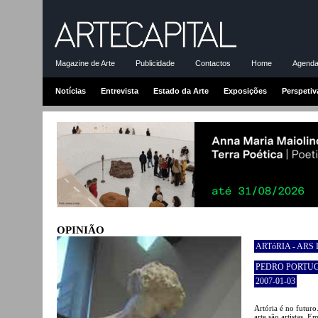
Magazine de Arte
Publicidade
Contactos
Home
Agenda-
Notícias
Entrevista
Estado da Arte
Exposições
Perspetiv
OPINIÃO
ARTóRIA - ARS
PEDRO PORTU
2007-01-03
Artória é no futuro
arte são artistas. E