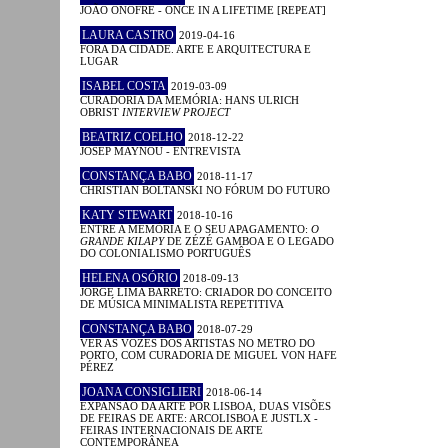
JOÃO ONOFRE - ONCE IN A LIFETIME [REPEAT]
LAURA CASTRO
2019-04-16
FORA DA CIDADE. ARTE E ARQUITECTURA E
LUGAR
ISABEL COSTA
2019-03-09
CURADORIA DA MEMÓRIA: HANS ULRICH
OBRIST
INTERVIEW PROJECT
BEATRIZ COELHO
2018-12-22
JOSEP MAYNOU - ENTREVISTA
CONSTANÇA BABO
2018-11-17
CHRISTIAN BOLTANSKI NO FÓRUM DO FUTURO
KATY STEWART
2018-10-16
ENTRE A MEMÓRIA E O SEU APAGAMENTO:
O
GRANDE KILAPY
DE ZÉZÉ GAMBOA E O LEGADO
DO COLONIALISMO PORTUGUÊS
HELENA OSÓRIO
2018-09-13
JORGE LIMA BARRETO: CRIADOR DO CONCEITO
DE MÚSICA MINIMALISTA REPETITIVA
CONSTANÇA BABO
2018-07-29
VER AS VOZES DOS ARTISTAS NO METRO DO
PORTO, COM CURADORIA DE MIGUEL VON HAFE
PÉREZ
JOANA CONSIGLIERI
2018-06-14
EXPANSÃO DA ARTE POR LISBOA, DUAS VISÕES
DE FEIRAS DE ARTE: ARCOLISBOA E JUSTLX -
FEIRAS INTERNACIONAIS DE ARTE
CONTEMPORÂNEA