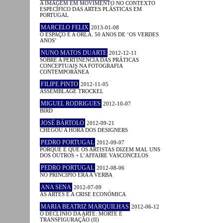
A IMAGEM EM MOVIMENTO NO CONTEXTO
ESPECÍFICO DAS ARTES PLÁSTICAS EM
PORTUGAL
MARCELO FELIX
2013-01-08
O ESPAÇO E A ORLA. 50 ANOS DE ‘OS VERDES
ANOS’
NUNO MATOS DUARTE
2012-12-11
SOBRE A PERTINÊNCIA DAS PRÁTICAS
CONCEPTUAIS NA FOTOGRAFIA
CONTEMPORÂNEA
FILIPE PINTO
2012-11-05
ASSEMBLAGE TROCKEL
MIGUEL RODRIGUES
2012-10-07
BIRD
JOSÉ BÁRTOLO
2012-09-21
CHEGOU A HORA DOS DESIGNERS
PEDRO PORTUGAL
2012-09-07
PORQUE É QUE OS ARTISTAS DIZEM MAL UNS
DOS OUTROS + L’AFFAIRE VASCONCELOS
PEDRO PORTUGAL
2012-08-06
NO PRINCÍPIO ERA A VERBA
ANA SENA
2012-07-09
AS ARTES E A CRISE ECONÓMICA
MARIA BEATRIZ MARQUILHAS
2012-06-12
O DECLÍNIO DA ARTE: MORTE E
TRANSFIGURAÇÃO (II)