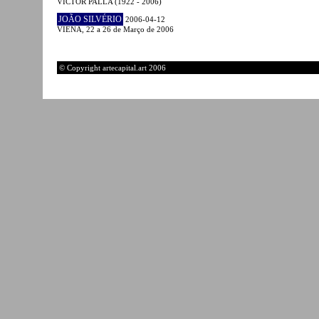
VICTOR PALLA (1922 - 2006)
JOÃO SILVÉRIO
2006-04-12
VIENA, 22 a 26 de Março de 2006
© Copyright artecapital.art 2006