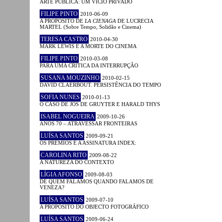
ARTE PÚBLICA: UM VÍCIO PRIVADO
FILIPE PINTO
2010-06-09
A PROPÓSITO DE
LA CIENAGA
DE LUCRECIA
MARTEL (Sobre Tempo, Solidão e Cinema)
TERESA CASTRO
2010-04-30
MARK LEWIS E A MORTE DO CINEMA
FILIPE PINTO
2010-03-08
PARA UMA CRÍTICA DA INTERRUPÇÃO
SUSANA MOUZINHO
2010-02-15
DAVID CLAERBOUT. PERSISTÊNCIA DO TEMPO
SOFIA NUNES
2010-01-13
O CASO DE JOS DE GRUYTER E HARALD THYS
ISABEL NOGUEIRA
2009-10-26
ANOS 70 – ATRAVESSAR FRONTEIRAS
LUÍSA SANTOS
2009-09-21
OS PRÉMIOS E A ASSINATURA INDEX:
CAROLINA RITO
2009-08-22
A NATUREZA DO CONTEXTO
LÍGIA AFONSO
2009-08-03
DE QUEM FALAMOS QUANDO FALAMOS DE
VENEZA?
LUÍSA SANTOS
2009-07-10
A PROPÓSITO DO OBJECTO FOTOGRÁFICO
LUÍSA SANTOS
2009-06-24