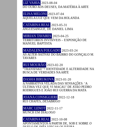
LIZ VAHIA
2023-08-04
DO OURO AOS DEUSES, DA MATÉRIA À ARTE
ELISA MELONI
2023-07-04
AQUELA LUZ QUE VEM DA HOLANDA
CATARINA REAL
2023-05-31
ANGUESÂNGUE
, DE DANIEL LIMA
MIRIAN TAVARES
2023-04-25
TERRITÓRIOS INVISÍVEIS – EXPOSIÇÃO DE
MANUEL BAPTISTA
MADALENA FOLGADO
2023-03-24
AS
ALTER-NATIVAS
DO BAIRRO DO GONÇALO M.
TAVARES
RUI MOURÃO
2023-02-20
“TRANSFAKE”? IDENTIDADE E ALTERIDADE NA
BUSCA DE VERDADES NA ARTE
DASHA BIRUKOVA
2023-01-20
A NARRATIVA VELADA DAS SENSAÇÕES: ‘A
ÚLTIMA VEZ QUE VI MACAU’ DE JOÃO PEDRO
RODRIGUES E JOÃO RUI GUERRA DA MATA
JOANA CONSIGLIERI
2022-12-18
RUI CHAFES,
DESABRIGO
MARC LENOT
2022-11-17
MUNCH EM DIÁLOGO
CATARINA REAL
2022-10-08
APONTAMENTOS A PARTIR DE, SOB E SOBRE
O
DUELO
DE INÊS VIEGAS OLIVEIRA