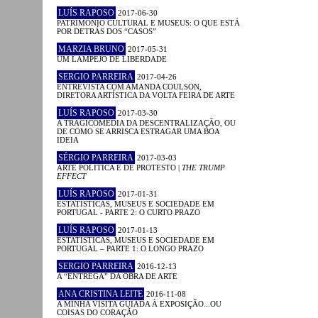
LUÍS RAPOSO
2017-06-30
PATRIMÓNIO CULTURAL E MUSEUS: O QUE ESTÁ
POR DETRÁS DOS “CASOS”
MARZIA BRUNO
2017-05-31
UM LAMPEJO DE LIBERDADE
SERGIO PARREIRA
2017-04-26
ENTREVISTA COM AMANDA COULSON,
DIRETORA ARTÍSTICA DA VOLTA FEIRA DE ARTE
LUÍS RAPOSO
2017-03-30
A TRAGICOMÉDIA DA DESCENTRALIZAÇÃO, OU
DE COMO SE ARRISCA ESTRAGAR UMA BOA
IDEIA
SÉRGIO PARREIRA
2017-03-03
ARTE POLÍTICA E DE PROTESTO |
THE TRUMP
EFFECT
LUÍS RAPOSO
2017-01-31
ESTATÍSTICAS, MUSEUS E SOCIEDADE EM
PORTUGAL - PARTE 2: O CURTO PRAZO
LUÍS RAPOSO
2017-01-13
ESTATÍSTICAS, MUSEUS E SOCIEDADE EM
PORTUGAL – PARTE 1: O LONGO PRAZO
SERGIO PARREIRA
2016-12-13
A “ENTREGA” DA OBRA DE ARTE
ANA CRISTINA LEITE
2016-11-08
A MINHA VISITA GUIADA À EXPOSIÇÃO...OU
COISAS DO CORAÇÃO