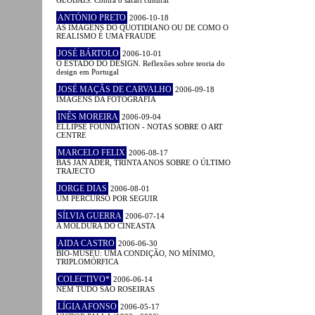
ANTÓNIO PRETO
2006-10-18
AS IMAGENS DO QUOTIDIANO OU DE COMO O
REALISMO É UMA FRAUDE
JOSÉ BÁRTOLO
2006-10-01
O ESTADO DO DESIGN. Reflexões sobre teoria do
design em Portugal
JOSÉ MAÇÃS DE CARVALHO
2006-09-18
IMAGENS DA FOTOGRAFIA
INÊS MOREIRA
2006-09-04
ELLIPSE FOUNDATION - NOTAS SOBRE O ART
CENTRE
MARCELO FELIX
2006-08-17
BAS JAN ADER, TRINTA ANOS SOBRE O ÚLTIMO
TRAJECTO
JORGE DIAS
2006-08-01
UM PERCURSO POR SEGUIR
SÍLVIA GUERRA
2006-07-14
A MOLDURA DO CINEASTA
AIDA CASTRO
2006-06-30
BIO-MUSEU: UMA CONDIÇÃO, NO MÍNIMO,
TRIPLOMÓRFICA
COLECTIVO*
2006-06-14
NEM TUDO SÃO ROSEIRAS
LÍGIA AFONSO
2006-05-17