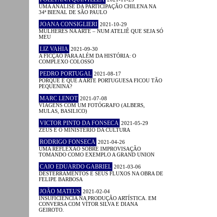
UMA ANÁLISE DA PARTICIPAÇÃO CHILENA NA
34ª BIENAL DE SÃO PAULO
JOANA CONSIGLIERI
2021-10-29
MULHERES NA ARTE – NUM ATELIÊ QUE SEJA SÓ
MEU
LIZ VAHIA
2021-09-30
A FICÇÃO PARA ALÉM DA HISTÓRIA: O
COMPLEXO COLOSSO
PEDRO PORTUGAL
2021-08-17
PORQUE É QUE A ARTE PORTUGUESA FICOU TÃO
PEQUENINA?
MARC LENOT
2021-07-08
VIAGENS COM UM FOTÓGRAFO (ALBERS,
MULAS, BASILICO)
VICTOR PINTO DA FONSECA
2021-05-29
ZEUS E O MINISTÉRIO DA CULTURA
RODRIGO FONSECA
2021-04-26
UMA REFLEXÃO SOBRE IMPROVISAÇÃO
TOMANDO COMO EXEMPLO A GRAND UNION
CAIO EDUARDO GABRIEL
2021-03-06
DESTERRAMENTOS E SEUS FLUXOS NA OBRA DE
FELIPE BARBOSA
JOÃO MATEUS
2021-02-04
INSUFICIÊNCIA NA PRODUÇÃO ARTÍSTICA. EM
CONVERSA COM VÍTOR SILVA E DIANA
GEIROTO.