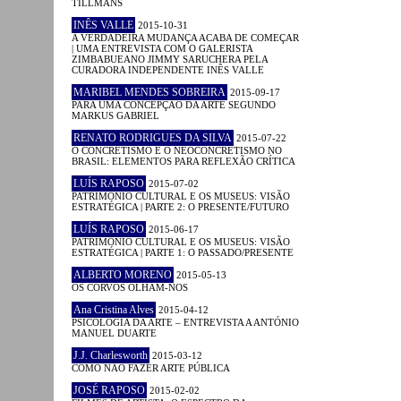
TILLMANS
INÊS VALLE
2015-10-31
A VERDADEIRA MUDANÇA ACABA DE COMEÇAR
| UMA ENTREVISTA COM O GALERISTA
ZIMBABUEANO JIMMY SARUCHERA PELA
CURADORA INDEPENDENTE INÊS VALLE
MARIBEL MENDES SOBREIRA
2015-09-17
PARA UMA CONCEPÇÃO DA ARTE SEGUNDO
MARKUS GABRIEL
RENATO RODRIGUES DA SILVA
2015-07-22
O CONCRETISMO E O NEOCONCRETISMO NO
BRASIL: ELEMENTOS PARA REFLEXÃO CRÍTICA
LUÍS RAPOSO
2015-07-02
PATRIMÓNIO CULTURAL E OS MUSEUS: VISÃO
ESTRATÉGICA | PARTE 2: O PRESENTE/FUTURO
LUÍS RAPOSO
2015-06-17
PATRIMÓNIO CULTURAL E OS MUSEUS: VISÃO
ESTRATÉGICA | PARTE 1: O PASSADO/PRESENTE
ALBERTO MORENO
2015-05-13
OS CORVOS OLHAM-NOS
Ana Cristina Alves
2015-04-12
PSICOLOGIA DA ARTE – ENTREVISTA A ANTÓNIO
MANUEL DUARTE
J.J. Charlesworth
2015-03-12
COMO NÃO FAZER ARTE PÚBLICA
JOSÉ RAPOSO
2015-02-02