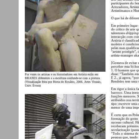
participantes do fe
Artoradores, Artist
Artistómanos e Hist
O que há de diferen
Em primeiro lugar 
do crítico de arte 
talentosos
dripping
interacção com coi
Artória é classifica
moleiro é condicion
pelas suas qualific
“artiste protégée”,
artista-manager aka 
[Gostava de evitar 
perceber esta bi-ho
1. O homem que que
disse: “Também est
Por vezes os artistas e os historiadores em Artória estão em
E 2., já agora, “p
BRANES diferentes e a escultura confunde-se com a pintura.
Rendeiro tem uma 
(Visualização feita por Horta do Rosário, 2006. Artes Visuais,
Univ. Évora)
Em rigor a única fa
barroco. Uma inexor
funções menores. S
atribuídos nos terri
tipo: escrever uma 
menor de uma import
É certo que os Prém
formação do gosto 
sucesso cultural. Há
receberam prémios. 
secularização (pass
“Todo o sistema de 
pessoas que, tendo 