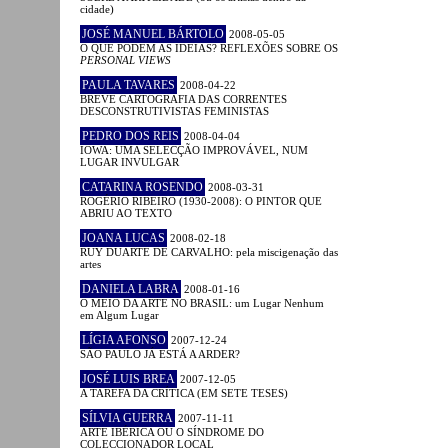
cidade)
JOSÉ MANUEL BÁRTOLO
2008-05-05
O QUE PODEM AS IDEIAS? REFLEXÕES SOBRE OS
PERSONAL VIEWS
PAULA TAVARES
2008-04-22
BREVE CARTOGRAFIA DAS CORRENTES
DESCONSTRUTIVISTAS FEMINISTAS
PEDRO DOS REIS
2008-04-04
IOWA: UMA SELECÇÃO IMPROVÁVEL, NUM
LUGAR INVULGAR
CATARINA ROSENDO
2008-03-31
ROGÉRIO RIBEIRO (1930-2008): O PINTOR QUE
ABRIU AO TEXTO
JOANA LUCAS
2008-02-18
RUY DUARTE DE CARVALHO: pela miscigenação das
artes
DANIELA LABRA
2008-01-16
O MEIO DA ARTE NO BRASIL: um Lugar Nenhum
em Algum Lugar
LÍGIA AFONSO
2007-12-24
SÃO PAULO JÁ ESTÁ A ARDER?
JOSÉ LUIS BREA
2007-12-05
A TAREFA DA CRÍTICA (EM SETE TESES)
SÍLVIA GUERRA
2007-11-11
ARTE IBÉRICA OU O SÍNDROME DO
COLECCIONADOR LOCAL