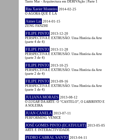
Tanto Mar - Arquitectura em DERIVAção | Parte 1
Rita Xavier Monteiro
2014-02-25
O AGORA QUE É LÁ
Aimee Lin
2014-01-15
ZENG FANZHI
FILIPE PINTO
2013-12-20
PERSPECTIVA E EXTRUSÃO. Uma História da Arte
(parte 4 de 4)
FILIPE PINTO
2013-11-28
PERSPECTIVA E EXTRUSÃO. Uma História da Arte
(parte 3 de 4)
FILIPE PINTO
2013-10-25
PERSPECTIVA E EXTRUSÃO. Uma História da Arte
(parte 2 de 4)
FILIPE PINTO
2013-09-16
PERSPECTIVA E EXTRUSÃO. Uma História da Arte
(parte 1 de 4)
JULIANA MORAES
2013-08-12
O
LUGAR
DA ARTE: O “CASTELO”, O
LABIRINTO
E
A SOLEIRA
JUAN CANELA
2013-07-11
PERFORMING VENICE
JOSÉ GOMES PINTO (ECATI/ULHT)
2013-05-05
ARTE E INTERACTIVIDADE
PEDRO CABRAL SANTO
2013-04-11