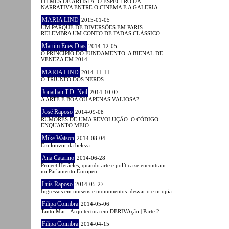
FILMES DE ARTISTA: O ESPECTRO DA
NARRATIVA ENTRE O CINEMA E A GALERIA.
MARIA LIND
2015-01-05
UM PARQUE DE DIVERSÕES EM PARIS
RELEMBRA UM CONTO DE FADAS CLÁSSICO
Martim Enes Dias
2014-12-05
O PRINCÍPIO DO FUNDAMENTO: A BIENAL DE
VENEZA EM 2014
MARIA LIND
2014-11-11
O TRIUNFO DOS NERDS
Jonathan T.D. Neil
2014-10-07
A ARTE É BOA OU APENAS VALIOSA?
José Raposo
2014-09-08
RUMORES DE UMA REVOLUÇÃO: O CÓDIGO
ENQUANTO MEIO.
Mike Watson
2014-08-04
Em louvor da beleza
Ana Catarino
2014-06-28
Project Herácles, quando arte e política se encontram
no Parlamento Europeu
Luís Raposo
2014-05-27
Ingressos em museus e monumentos: desvario e miopia
Filipa Coimbra
2014-05-06
Tanto Mar - Arquitectura em DERIVAção | Parte 2
Filipa Coimbra
2014-04-15