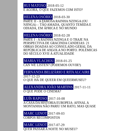
RUI MATOSO
2018-05-12
E AGORA, O QUE FAZEMOS COM ISTO?
HELENA OSÓRIO
2018-03-30
PARTE II - A FAMOSA RAINHA NZINGA (OU
NJINGA) – TÃO AMADA, QUANTO TEMIDA E
ODIADA, EM ÁFRICA E NO MUNDO
HELENA OSÓRIO
2018-02-28
PARTE I - A RAINHA NZINGA E O TRAJE NA
PERSPECTIVA DE GRACINDA CANDEIAS: 21
OBRAS DOADAS AO CONSULADO-GERAL DA
REPÚBLICA DE ANGOLA NO PORTO. POLÉMICAS
DO SÉCULO XVII À ATUALIDADE
MARIA VLACHOU
2018-01-25
CAN WE LISTEN? (PODEMOS OUVIR?)
FERNANDA BELIZÁRIO E RITA ALCAIRE
2017-12-23
O QUE HÁ DE QUEER EM QUEERMUSEU?
ALEXANDRA JOÃO MARTINS
2017-11-11
O QUE PODE O CINEMA?
LUÍS RAPOSO
2017-10-08
A CASA DA HISTÓRIA EUROPEIA: AFINAL A
MONTANHA NÃO PARIU UM RATO, MAS QUASE
MARC LENOT
2017-09-03
CORPOS RECOMPOSTOS
MARC LENOT
2017-07-29
QUER PASSAR A NOITE NO MUSEU?