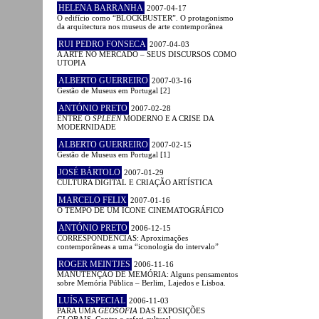
HELENA BARRANHA
2007-04-17
O edifício como “BLOCKBUSTER”. O protagonismo
da arquitectura nos museus de arte contemporânea
RUI PEDRO FONSECA
2007-04-03
A ARTE NO MERCADO – SEUS DISCURSOS COMO
UTOPIA
ALBERTO GUERREIRO
2007-03-16
Gestão de Museus em Portugal [2]
ANTÓNIO PRETO
2007-02-28
ENTRE O
SPLEEN
MODERNO E A CRISE DA
MODERNIDADE
ALBERTO GUERREIRO
2007-02-15
Gestão de Museus em Portugal [1]
JOSÉ BÁRTOLO
2007-01-29
CULTURA DIGITAL E CRIAÇÃO ARTÍSTICA
MARCELO FELIX
2007-01-16
O TEMPO DE UM ÍCONE CINEMATOGRÁFICO
ANTÓNIO PRETO
2006-12-15
CORRESPONDÊNCIAS: Aproximações
contemporâneas a uma “iconologia do intervalo”
ROGER MEINTJES
2006-11-16
MANUTENÇÃO DE MEMÓRIA: Alguns pensamentos
sobre Memória Pública – Berlim, Lajedos e Lisboa.
LUÍSA ESPECIAL
2006-11-03
PARA UMA
GEOSOFIA
DAS EXPOSIÇÕES
GLOBAIS. Contra o safari cultural