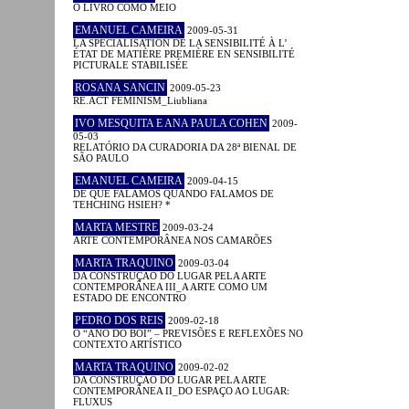
O LIVRO COMO MEIO
EMANUEL CAMEIRA
2009-05-31
LA SPÉCIALISATION DE LA SENSIBILITÉ À L’
ÉTAT DE MATIÈRE PREMIÈRE EN SENSIBILITÉ
PICTURALE STABILISÉE
ROSANA SANCIN
2009-05-23
RE.ACT FEMINISM_Liubliana
IVO MESQUITA E ANA PAULA COHEN
2009-
05-03
RELATÓRIO DA CURADORIA DA 28ª BIENAL DE
SÃO PAULO
EMANUEL CAMEIRA
2009-04-15
DE QUE FALAMOS QUANDO FALAMOS DE
TEHCHING HSIEH? *
MARTA MESTRE
2009-03-24
ARTE CONTEMPORÂNEA NOS CAMARÕES
MARTA TRAQUINO
2009-03-04
DA CONSTRUÇÃO DO LUGAR PELA ARTE
CONTEMPORÂNEA III_A ARTE COMO UM
ESTADO DE ENCONTRO
PEDRO DOS REIS
2009-02-18
O “ANO DO BOI” – PREVISÕES E REFLEXÕES NO
CONTEXTO ARTÍSTICO
MARTA TRAQUINO
2009-02-02
DA CONSTRUÇÃO DO LUGAR PELA ARTE
CONTEMPORÂNEA II_DO ESPAÇO AO LUGAR:
FLUXUS