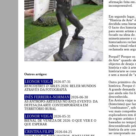
afirmação feita em
incompreensível.
Em segundo lugar, o
“História de Arte” 
decidida uma hierar
O facto dos histori
para serem artistas
focado na ideia do a
mimeticamente e com
historiadores recla
cultura visual rela
reclamada sem argu
Porquê? Porque os p
de Arte” quando são
objectos de desejo 
história e não à ar
história/arte se co
Outros artigos:
e sem a moral de “a
LEONOR VEIGA
2026-07-31
Outro primitivo ch
histórica. Porque é
RENCONTRES D´ARLES 2026
: RELER MUNDOS
A grande demanda ar
ATRAVÉS DA FOTOGRAFIA
que ainda não foi f
desconhecida.
INÊS FERREIRA-NORMAN
2026-06-30
Em Artória viajar n
AS ANTROPO-ARTISTAS NO ANTI-EVENTO: DA
(historistas) que f
DEFESA DA ARTE CONTEMPORÂNEA EM
“combinators”, sob
TERRITÓRIO RURAL
vez mais competênc
exploradores tem de
LEONOR VEIGA
2026-05-31
de registo artístic
BIENAL DE VENEZA DE 2026: O QUE VER E O
baseadas no tempo).
QUE ESPERAR
desconsiderado pel
história da arte co
CRISTINA FILIPE
2026-04-25
ser interpretado n
DARK SIDE OF IMAGINATION. JEWELLERY BY