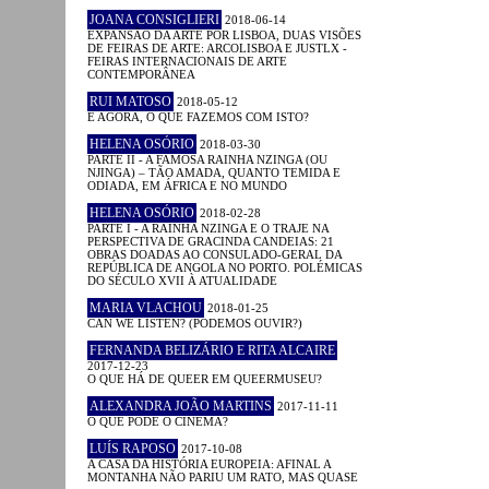
JOANA CONSIGLIERI
2018-06-14
EXPANSÃO DA ARTE POR LISBOA, DUAS VISÕES
DE FEIRAS DE ARTE: ARCOLISBOA E JUSTLX -
FEIRAS INTERNACIONAIS DE ARTE
CONTEMPORÂNEA
RUI MATOSO
2018-05-12
E AGORA, O QUE FAZEMOS COM ISTO?
HELENA OSÓRIO
2018-03-30
PARTE II - A FAMOSA RAINHA NZINGA (OU
NJINGA) – TÃO AMADA, QUANTO TEMIDA E
ODIADA, EM ÁFRICA E NO MUNDO
HELENA OSÓRIO
2018-02-28
PARTE I - A RAINHA NZINGA E O TRAJE NA
PERSPECTIVA DE GRACINDA CANDEIAS: 21
OBRAS DOADAS AO CONSULADO-GERAL DA
REPÚBLICA DE ANGOLA NO PORTO. POLÉMICAS
DO SÉCULO XVII À ATUALIDADE
MARIA VLACHOU
2018-01-25
CAN WE LISTEN? (PODEMOS OUVIR?)
FERNANDA BELIZÁRIO E RITA ALCAIRE
2017-12-23
O QUE HÁ DE QUEER EM QUEERMUSEU?
ALEXANDRA JOÃO MARTINS
2017-11-11
O QUE PODE O CINEMA?
LUÍS RAPOSO
2017-10-08
A CASA DA HISTÓRIA EUROPEIA: AFINAL A
MONTANHA NÃO PARIU UM RATO, MAS QUASE