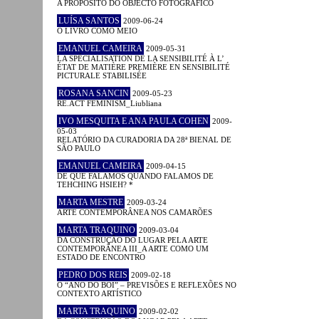
A PROPÓSITO DO OBJECTO FOTOGRÁFICO
LUÍSA SANTOS
2009-06-24
O LIVRO COMO MEIO
EMANUEL CAMEIRA
2009-05-31
LA SPÉCIALISATION DE LA SENSIBILITÉ À L’
ÉTAT DE MATIÈRE PREMIÈRE EN SENSIBILITÉ
PICTURALE STABILISÉE
ROSANA SANCIN
2009-05-23
RE.ACT FEMINISM_Liubliana
IVO MESQUITA E ANA PAULA COHEN
2009-
05-03
RELATÓRIO DA CURADORIA DA 28ª BIENAL DE
SÃO PAULO
EMANUEL CAMEIRA
2009-04-15
DE QUE FALAMOS QUANDO FALAMOS DE
TEHCHING HSIEH? *
MARTA MESTRE
2009-03-24
ARTE CONTEMPORÂNEA NOS CAMARÕES
MARTA TRAQUINO
2009-03-04
DA CONSTRUÇÃO DO LUGAR PELA ARTE
CONTEMPORÂNEA III_A ARTE COMO UM
ESTADO DE ENCONTRO
PEDRO DOS REIS
2009-02-18
O “ANO DO BOI” – PREVISÕES E REFLEXÕES NO
CONTEXTO ARTÍSTICO
MARTA TRAQUINO
2009-02-02