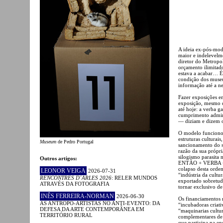
A ideia ex-pós-mod
maior e indelevelm
diretor do Metropo
orçamento ilimitad
estava a acabar… É
condição dos museus
informação até a ne
Fazer exposições e
exposição, mesmo qu
até hoje: a verba g
cumprimento adminis
— diziam e dizem o
O modelo funcionou
estruturas culturai
Museum
de Pedro Portugal
sancionamento do se
razão da sua própri
silogismo parasit
Outros artigos:
ENTÃO + VERBA = 
colapso desta orde
LEONOR VEIGA
2026-07-31
“indústria da cult
RENCONTRES D´ARLES 2026
: RELER MUNDOS
exportado sobretud
ATRAVÉS DA FOTOGRAFIA
tornar exclusivo de
INÊS FERREIRA-NORMAN
2026-06-30
Os financiamentos 
AS ANTROPO-ARTISTAS NO ANTI-EVENTO: DA
“incubadoras criativ
DEFESA DA ARTE CONTEMPORÂNEA EM
“maquinarias cultu
TERRITÓRIO RURAL
complementares de 
que participa na e