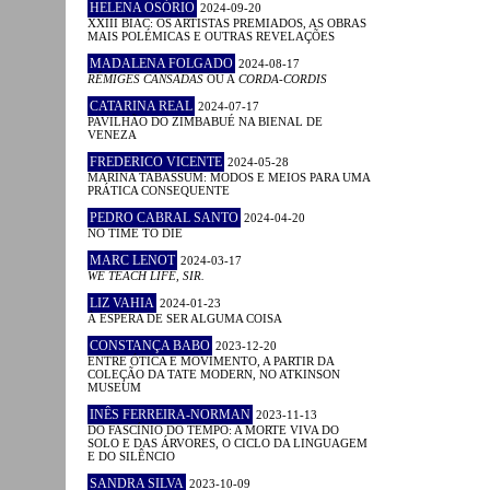
HELENA OSÓRIO
2024-09-20
XXIII BIAC: OS ARTISTAS PREMIADOS, AS OBRAS
MAIS POLÉMICAS E OUTRAS REVELAÇÕES
MADALENA FOLGADO
2024-08-17
RÉMIGES CANSADAS
OU A
CORDA-CORDIS
CATARINA REAL
2024-07-17
PAVILHÃO DO ZIMBABUÉ NA BIENAL DE
VENEZA
FREDERICO VICENTE
2024-05-28
MARINA TABASSUM: MODOS E MEIOS PARA UMA
PRÁTICA CONSEQUENTE
PEDRO CABRAL SANTO
2024-04-20
NO TIME TO DIE
MARC LENOT
2024-03-17
WE TEACH LIFE, SIR.
LIZ VAHIA
2024-01-23
À ESPERA DE SER ALGUMA COISA
CONSTANÇA BABO
2023-12-20
ENTRE ÓTICA E MOVIMENTO, A PARTIR DA
COLEÇÃO DA TATE MODERN, NO ATKINSON
MUSEUM
INÊS FERREIRA-NORMAN
2023-11-13
DO FASCÍNIO DO TEMPO: A MORTE VIVA DO
SOLO E DAS ÁRVORES, O CICLO DA LINGUAGEM
E DO SILÊNCIO
SANDRA SILVA
2023-10-09