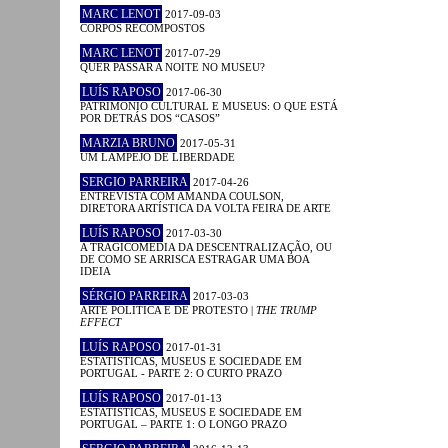
MARC LENOT
2017-09-03
CORPOS RECOMPOSTOS
MARC LENOT
2017-07-29
QUER PASSAR A NOITE NO MUSEU?
LUÍS RAPOSO
2017-06-30
PATRIMÓNIO CULTURAL E MUSEUS: O QUE ESTÁ
POR DETRÁS DOS “CASOS”
MARZIA BRUNO
2017-05-31
UM LAMPEJO DE LIBERDADE
SERGIO PARREIRA
2017-04-26
ENTREVISTA COM AMANDA COULSON,
DIRETORA ARTÍSTICA DA VOLTA FEIRA DE ARTE
LUÍS RAPOSO
2017-03-30
A TRAGICOMÉDIA DA DESCENTRALIZAÇÃO, OU
DE COMO SE ARRISCA ESTRAGAR UMA BOA
IDEIA
SÉRGIO PARREIRA
2017-03-03
ARTE POLÍTICA E DE PROTESTO |
THE TRUMP
EFFECT
LUÍS RAPOSO
2017-01-31
ESTATÍSTICAS, MUSEUS E SOCIEDADE EM
PORTUGAL - PARTE 2: O CURTO PRAZO
LUÍS RAPOSO
2017-01-13
ESTATÍSTICAS, MUSEUS E SOCIEDADE EM
PORTUGAL – PARTE 1: O LONGO PRAZO