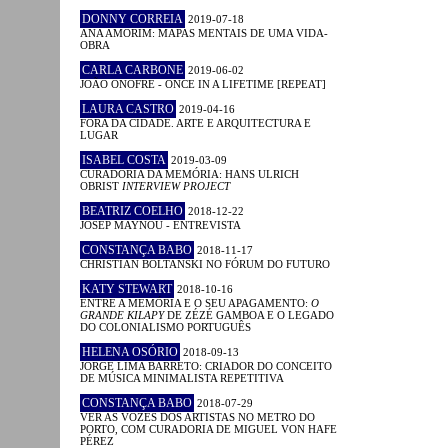
DONNY CORREIA
2019-07-18
ANA AMORIM: MAPAS MENTAIS DE UMA VIDA-
OBRA
CARLA CARBONE
2019-06-02
JOÃO ONOFRE - ONCE IN A LIFETIME [REPEAT]
LAURA CASTRO
2019-04-16
FORA DA CIDADE. ARTE E ARQUITECTURA E
LUGAR
ISABEL COSTA
2019-03-09
CURADORIA DA MEMÓRIA: HANS ULRICH
OBRIST
INTERVIEW PROJECT
BEATRIZ COELHO
2018-12-22
JOSEP MAYNOU - ENTREVISTA
CONSTANÇA BABO
2018-11-17
CHRISTIAN BOLTANSKI NO FÓRUM DO FUTURO
KATY STEWART
2018-10-16
ENTRE A MEMÓRIA E O SEU APAGAMENTO:
O
GRANDE KILAPY
DE ZÉZÉ GAMBOA E O LEGADO
DO COLONIALISMO PORTUGUÊS
HELENA OSÓRIO
2018-09-13
JORGE LIMA BARRETO: CRIADOR DO CONCEITO
DE MÚSICA MINIMALISTA REPETITIVA
CONSTANÇA BABO
2018-07-29
VER AS VOZES DOS ARTISTAS NO METRO DO
PORTO, COM CURADORIA DE MIGUEL VON HAFE
PÉREZ