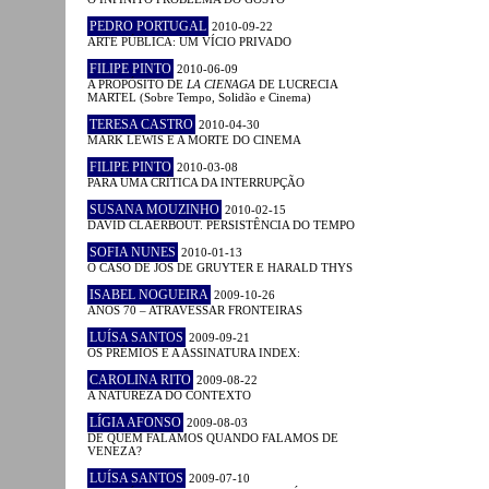
PEDRO PORTUGAL
2010-09-22
ARTE PÚBLICA: UM VÍCIO PRIVADO
FILIPE PINTO
2010-06-09
A PROPÓSITO DE
LA CIENAGA
DE LUCRECIA
MARTEL (Sobre Tempo, Solidão e Cinema)
TERESA CASTRO
2010-04-30
MARK LEWIS E A MORTE DO CINEMA
FILIPE PINTO
2010-03-08
PARA UMA CRÍTICA DA INTERRUPÇÃO
SUSANA MOUZINHO
2010-02-15
DAVID CLAERBOUT. PERSISTÊNCIA DO TEMPO
SOFIA NUNES
2010-01-13
O CASO DE JOS DE GRUYTER E HARALD THYS
ISABEL NOGUEIRA
2009-10-26
ANOS 70 – ATRAVESSAR FRONTEIRAS
LUÍSA SANTOS
2009-09-21
OS PRÉMIOS E A ASSINATURA INDEX:
CAROLINA RITO
2009-08-22
A NATUREZA DO CONTEXTO
LÍGIA AFONSO
2009-08-03
DE QUEM FALAMOS QUANDO FALAMOS DE
VENEZA?
LUÍSA SANTOS
2009-07-10