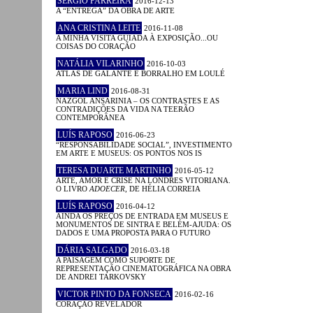
SERGIO PARREIRA
2016-12-13
A “ENTREGA” DA OBRA DE ARTE
ANA CRISTINA LEITE
2016-11-08
A MINHA VISITA GUIADA À EXPOSIÇÃO...OU
COISAS DO CORAÇÃO
NATÁLIA VILARINHO
2016-10-03
ATLAS DE GALANTE E BORRALHO EM LOULÉ
MARIA LIND
2016-08-31
NAZGOL ANSARINIA – OS CONTRASTES E AS
CONTRADIÇÕES DA VIDA NA TEERÃO
CONTEMPORÂNEA
LUÍS RAPOSO
2016-06-23
“RESPONSABILIDADE SOCIAL”, INVESTIMENTO
EM ARTE E MUSEUS: OS PONTOS NOS IS
TERESA DUARTE MARTINHO
2016-05-12
ARTE, AMOR E CRISE NA LONDRES VITORIANA.
O LIVRO
ADOECER
, DE HÉLIA CORREIA
LUÍS RAPOSO
2016-04-12
AINDA OS PREÇOS DE ENTRADA EM MUSEUS E
MONUMENTOS DE SINTRA E BELÉM-AJUDA: OS
DADOS E UMA PROPOSTA PARA O FUTURO
DÁRIA SALGADO
2016-03-18
A PAISAGEM COMO SUPORTE DE
REPRESENTAÇÃO CINEMATOGRÁFICA NA OBRA
DE ANDREI TARKOVSKY
VICTOR PINTO DA FONSECA
2016-02-16
CORAÇÃO REVELADOR