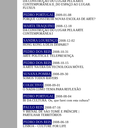
DA CONSTRUÇÃO DO LUGAR PELA ARTE
CONTEMPORÂNEA II_DO ESPAÇO AO LUGAR:
FLUXUS
PEDRO PORTUGAL
2009-01-08
PORQUÊ CONSTRUIR NOVAS ESCOLAS DE ARTE?
MARTA TRAQUINO
2008-12-18
DA CONSTRUÇÃO DO LUGAR PELA ARTE
CONTEMPORÂNEA I
SANDRA LOURENÇO
2008-12-02
HONG KONG A DÉJÀ DISPARU?
PEDRO DOS REIS
2008-10-31
ARTE POLÍTICA E TELEPRESENÇA
PEDRO DOS REIS
2008-10-15
A ARTE NA ERA DA TECNOLOGIA MÓVEL
SUSANA POMBA
2008-09-30
SOMOS TODOS RAVERS
COLECTIVO
2008-09-01
O NADA COMO TEMA PARA REFLEXÃO
PEDRO PORTUGAL
2008-08-04
BI DA CULTURA. Ou, que farei com esta cultura?
PAULO REIS
2008-07-16
V BIENAL DE SÃO TOMÉ E PRÍNCIPE |
PARTILHAR TERRITÓRIOS
PEDRO DOS REIS
2008-06-18
LISBOA – CULTURE FOR LIFE