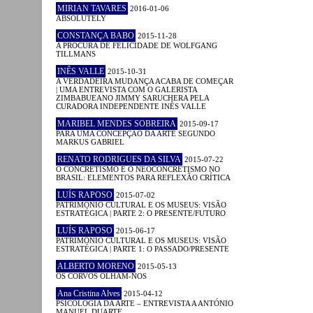
MIRIAN TAVARES
2016-01-06
ABSOLUTELY
CONSTANÇA BABO
2015-11-28
A PROCURA DE FELICIDADE DE WOLFGANG
TILLMANS
INÊS VALLE
2015-10-31
A VERDADEIRA MUDANÇA ACABA DE COMEÇAR
| UMA ENTREVISTA COM O GALERISTA
ZIMBABUEANO JIMMY SARUCHERA PELA
CURADORA INDEPENDENTE INÊS VALLE
MARIBEL MENDES SOBREIRA
2015-09-17
PARA UMA CONCEPÇÃO DA ARTE SEGUNDO
MARKUS GABRIEL
RENATO RODRIGUES DA SILVA
2015-07-22
O CONCRETISMO E O NEOCONCRETISMO NO
BRASIL: ELEMENTOS PARA REFLEXÃO CRÍTICA
LUÍS RAPOSO
2015-07-02
PATRIMÓNIO CULTURAL E OS MUSEUS: VISÃO
ESTRATÉGICA | PARTE 2: O PRESENTE/FUTURO
LUÍS RAPOSO
2015-06-17
PATRIMÓNIO CULTURAL E OS MUSEUS: VISÃO
ESTRATÉGICA | PARTE 1: O PASSADO/PRESENTE
ALBERTO MORENO
2015-05-13
OS CORVOS OLHAM-NOS
Ana Cristina Alves
2015-04-12
PSICOLOGIA DA ARTE – ENTREVISTA A ANTÓNIO
MANUEL DUARTE