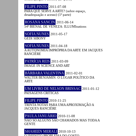
FILIPE PINTO
2011-07-08
PARA QUE SERVE A ARTE? (sobre espaço,
desadequação e acesso) (1ª parte)
ROSANA SANCIN
2011-06-14
54ª BIENAL DE VENEZA: ILLUMInations
SOFIA NUNES
2011-05-17
GEDI SIBONY
SOFIA NUNES
2011-04-18
A AUTONOMIA IMPRÓPRIA DA ARTE EM JACQUES
RANCIÈRE
PATRÍCIA REIS
2011-03-09
IMAGE IN SCIENCE AND ART
BÁRBARA VALENTINA
2011-02-01
WALTER BENJAMIN. O LUGAR POLÍTICO DA
ARTE
UM LIVRO DE NELSON BRISSAC
2011-01-12
PAISAGENS CRÍTICAS
FILIPE PINTO
2010-11-25
TRINTA NOTAS PARA UMA APROXIMAÇÃO A
JACQUES RANCIÈRE
PAULA JANUÁRIO
2010-11-08
NÃO SÓ ALGUNS SÃO CHAMADOS MAS TODA A
GENTE
SHAHEEN MERALI
2010-10-13
O INFINITO PROBLEMA DO GOSTO