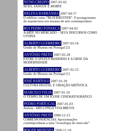
NUNO CRESPO
2007-05-02
SEXO, SANGUE E MORTE
HELENA BARRANHA
2007-04-17
O edifício como “BLOCKBUSTER”. O protagonismo
da arquitectura nos museus de arte contemporânea
RUI PEDRO FONSECA
2007-04-03
A ARTE NO MERCADO – SEUS DISCURSOS COMO
UTOPIA
ALBERTO GUERREIRO
2007-03-16
Gestão de Museus em Portugal [2]
ANTÓNIO PRETO
2007-02-28
ENTRE O
SPLEEN
MODERNO E A CRISE DA
MODERNIDADE
ALBERTO GUERREIRO
2007-02-15
Gestão de Museus em Portugal [1]
JOSÉ BÁRTOLO
2007-01-29
CULTURA DIGITAL E CRIAÇÃO ARTÍSTICA
MARCELO FELIX
2007-01-16
O TEMPO DE UM ÍCONE CINEMATOGRÁFICO
PEDRO PORTUGAL
2007-01-03
Artória - ARS LONGA VITA BREVIS
ANTÓNIO PRETO
2006-12-15
CORRESPONDÊNCIAS: Aproximações
contemporâneas a uma “iconologia do intervalo”
ROGER MEINTJES
2006-11-16