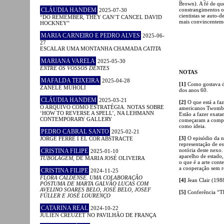
Brown). A fé de que
CLÁUDIA HANDEM
constrangimentos ou
2025-07-30
cientistas se auto-
“DO REMEMBER, THEY CAN’T CANCEL DAVID
mais convincentem
HOCKNEY”
MARIA CARNEIRO E PEDRO ALVES
2025-06-
27
ESCALAR UMA MONTANHA CHAMADA
CATITA
MARIANA VARELA
2025-05-30
ENTRE OS VOSSOS DENTES
NOTAS
MAFALDA TEIXEIRA
2025-04-28
[1]
Como gostava de
ZANELE MUHOLI
dos anos 60.
CLÁUDIA HANDEM
2025-03-21
[2]
O que está a faz
O ARQUIVO COMO ESTRATÉGIA. NOTAS SOBRE
americanos Twombly,
‘HOW TO REVERSE A SPELL’, NA LEHMANN
Estão a fazer exat
CONTEMPORARY GALLERY
começaram a compra
como ideia.
PEDRO CABRAL SANTO
2025-02-21
[3]
O episódio da n
JORGE FERRÉ I EL COR ABSTRACTE
representação de e
notória deste nexo.
CRISTINA FILIPE
2025-01-10
aparelho de estado
TUBOLAGEM
, DE MARIA JOSÉ OLIVEIRA
o que é a arte con
a cooperação sem r
CRISTINA FILIPE
2024-11-25
FLORA CALDENSE. UMA COLABORAÇÃO
[4]
Jean Clair (198
PÓSTUMA DE MARTA GALVÃO LUCAS COM
AVELINO SOARES BELO, JOSÉ BELO, JOSEF
[5]
Conferência “T
FÜLLER E JOSÉ LOURENÇO
CATARINA REAL
2024-10-22
JULIEN CREUZET NO PAVILHÃO DE FRANÇA