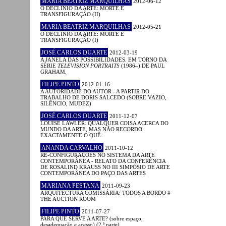
MARIA BEATRIZ MARQUILHAS
2012-06-12
O DECLÍNIO DA ARTE: MORTE E
TRANSFIGURAÇÃO (II)
MARIA BEATRIZ MARQUILHAS
2012-05-21
O DECLÍNIO DA ARTE: MORTE E
TRANSFIGURAÇÃO (I)
JOSÉ CARLOS DUARTE
2012-03-19
A JANELA DAS POSSIBILIDADES. EM TORNO DA
SÉRIE
TELEVISION PORTRAITS
(1986–) DE PAUL
GRAHAM.
FILIPE PINTO
2012-01-16
A AUTORIDADE DO AUTOR - A PARTIR DO
TRABALHO DE DORIS SALCEDO (SOBRE VAZIO,
SILÊNCIO, MUDEZ)
JOSÉ CARLOS DUARTE
2011-12-07
LOUISE LAWLER. QUALQUER COISA ACERCA DO
MUNDO DA ARTE, MAS NÃO RECORDO
EXACTAMENTE O QUÊ.
ANANDA CARVALHO
2011-10-12
RE-CONFIGURAÇÕES NO SISTEMA DA ARTE
CONTEMPORÂNEA - RELATO DA CONFERÊNCIA
DE ROSALIND KRAUSS NO III SIMPÓSIO DE ARTE
CONTEMPORÂNEA DO PAÇO DAS ARTES
MARIANA PESTANA
2011-09-23
ARQUITECTURA COMISSÁRIA: TODOS A BORDO #
THE AUCTION ROOM
FILIPE PINTO
2011-07-27
PARA QUE SERVE A ARTE? (sobre espaço,
desadequação e acesso) (2.ª parte)