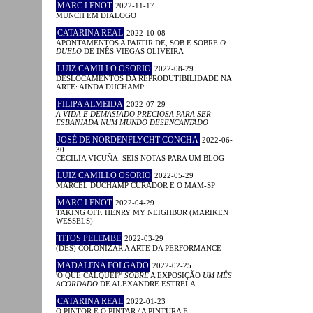
MARC LENOT
2022-11-17
MUNCH EM DIÁLOGO
CATARINA REAL
2022-10-08
APONTAMENTOS A PARTIR DE, SOB E SOBRE
O
DUELO
DE INÊS VIEGAS OLIVEIRA
LUIZ CAMILLO OSORIO
2022-08-29
DESLOCAMENTOS DA REPRODUTIBILIDADE NA
ARTE: AINDA DUCHAMP
FILIPA ALMEIDA
2022-07-29
A VIDA É DEMASIADO PRECIOSA PARA SER
ESBANJADA NUM MUNDO DESENCANTADO
JOSÉ DE NORDENFLYCHT CONCHA
2022-06-
30
CECILIA VICUÑA. SEIS NOTAS PARA UM BLOG
LUIZ CAMILLO OSORIO
2022-05-29
MARCEL DUCHAMP CURADOR E O MAM-SP
MARC LENOT
2022-04-29
TAKING OFF. HENRY MY NEIGHBOR (MARIKEN
WESSELS)
TITOS PELEMBE
2022-03-29
(DES) COLONIZAR A ARTE DA PERFORMANCE
MADALENA FOLGADO
2022-02-25
'O QUE CALQUEI?'
SOBRE
A EXPOSIÇÃO
UM MÊS
ACORDADO
DE ALEXANDRE ESTRELA
CATARINA REAL
2022-01-23
O PINTOR E O PINTAR / A PINTURA E ...