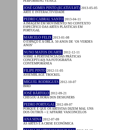
PERFORMING VENICE
JOSÉ GOMES PINTO (ECATI/ULHT)
2013-05-05
ARTE E INTERACTIVIDADE
PEDRO CABRAL SANTO
2013-04-11
A IMAGEM EM MOVIMENTO NO CONTEXTO
ESPECÍFICO DAS ARTES PLÁSTICAS EM
PORTUGAL
MARCELO FELIX
2013-01-08
O ESPAÇO E A ORLA. 50 ANOS DE ‘OS VERDES
ANOS’
NUNO MATOS DUARTE
2012-12-11
SOBRE A PERTINÊNCIA DAS PRÁTICAS
CONCEPTUAIS NA FOTOGRAFIA
CONTEMPORÂNEA
FILIPE PINTO
2012-11-05
ASSEMBLAGE TROCKEL
MIGUEL RODRIGUES
2012-10-07
BIRD
JOSÉ BÁRTOLO
2012-09-21
CHEGOU A HORA DOS DESIGNERS
PEDRO PORTUGAL
2012-09-07
PORQUE É QUE OS ARTISTAS DIZEM MAL UNS
DOS OUTROS + L’AFFAIRE VASCONCELOS
ANA SENA
2012-07-09
AS ARTES E A CRISE ECONÓMICA