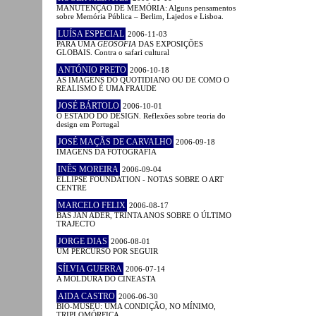
MANUTENÇÃO DE MEMÓRIA: Alguns pensamentos
sobre Memória Pública – Berlim, Lajedos e Lisboa.
LUÍSA ESPECIAL
2006-11-03
PARA UMA
GEOSOFIA
DAS EXPOSIÇÕES
GLOBAIS. Contra o safari cultural
ANTÓNIO PRETO
2006-10-18
AS IMAGENS DO QUOTIDIANO OU DE COMO O
REALISMO É UMA FRAUDE
JOSÉ BÁRTOLO
2006-10-01
O ESTADO DO DESIGN. Reflexões sobre teoria do
design em Portugal
JOSÉ MAÇÃS DE CARVALHO
2006-09-18
IMAGENS DA FOTOGRAFIA
INÊS MOREIRA
2006-09-04
ELLIPSE FOUNDATION - NOTAS SOBRE O ART
CENTRE
MARCELO FELIX
2006-08-17
BAS JAN ADER, TRINTA ANOS SOBRE O ÚLTIMO
TRAJECTO
JORGE DIAS
2006-08-01
UM PERCURSO POR SEGUIR
SÍLVIA GUERRA
2006-07-14
A MOLDURA DO CINEASTA
AIDA CASTRO
2006-06-30
BIO-MUSEU: UMA CONDIÇÃO, NO MÍNIMO,
TRIPLOMÓRFICA