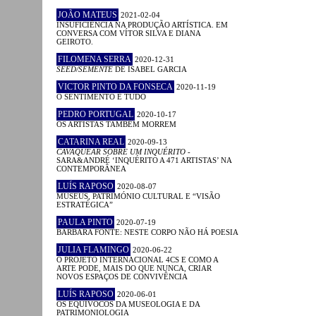
JOÃO MATEUS
2021-02-04
INSUFICIÊNCIA NA PRODUÇÃO ARTÍSTICA. EM
CONVERSA COM VÍTOR SILVA E DIANA
GEIROTO.
FILOMENA SERRA
2020-12-31
SEED/SEMENTE
DE ISABEL GARCIA
VICTOR PINTO DA FONSECA
2020-11-19
O SENTIMENTO É TUDO
PEDRO PORTUGAL
2020-10-17
OS ARTISTAS TAMBÉM MORREM
CATARINA REAL
2020-09-13
CAVAQUEAR SOBRE UM INQUÉRITO
-
SARA&ANDRÉ ‘INQUÉRITO A 471 ARTISTAS’ NA
CONTEMPORÂNEA
LUÍS RAPOSO
2020-08-07
MUSEUS, PATRIMÓNIO CULTURAL E “VISÃO
ESTRATÉGICA”
PAULA PINTO
2020-07-19
BÁRBARA FONTE: NESTE CORPO NÃO HÁ POESIA
JULIA FLAMINGO
2020-06-22
O PROJETO INTERNACIONAL 4CS E COMO A
ARTE PODE, MAIS DO QUE NUNCA, CRIAR
NOVOS ESPAÇOS DE CONVIVÊNCIA
LUÍS RAPOSO
2020-06-01
OS EQUÍVOCOS DA MUSEOLOGIA E DA
PATRIMONIOLOGIA