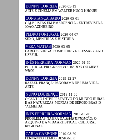
DONNY CORREIA
2020-05-19
ARTE E CINEMA EM WALTER HUGO KHOURI
CONSTANÇA BABO
2020-05-01
GALERISTAS EM EMERGÊNCIA - ENTREVISTA A
JOÃO AZINHEIRO
PEDRO PORTUGAL
2020-04-07
SEXO, MENTIRAS E HISTÓRIA
VERA MATIAS
2020-03-05
CARLOS BUNGA: SOMETHING NECESSARY AND
USEFUL
INÊS FERREIRA-NORMAN
2020-01-30
PORTUGAL PROGRESSIVO:
ME TOO
OU
MEET
WHO
?
DONNY CORREIA
2019-12-27
RAFAEL FRANÇA: PANORAMA DE UMA VIDA-
ARTE
NUNO LOURENÇO
2019-11-06
O CENTRO INTERPRETATIVO DO MUNDO RURAL
E AS NATUREZAS-MORTAS DE SÉRGIO BRAZ D
´ALMEIDA
INÊS FERREIRA-NORMAN
2019-10-05
PROBLEMAS NA ERA DA
SMARTIFICAÇÃO
: O
ARQUIVO E A VIDA ARTÍSTICA E CULTURAL
REGIONAL
CARLA CARBONE
2019-08-20
FERNANDO LEMOS DESIGNER