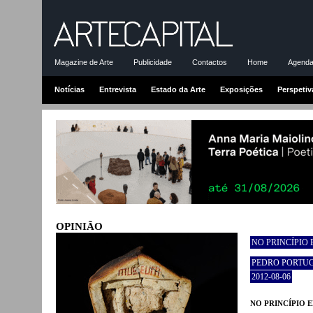
Magazine de Arte
Publicidade
Contactos
Home
Agenda-
Notícias
Entrevista
Estado da Arte
Exposições
Perspetiv
OPINIÃO
NO PRINCÍPIO 
PEDRO PORTU
2012-08-06
NO PRINCÍPIO E