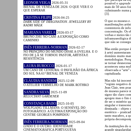
LEONOR VEIGA
2026-05-31
possível o
upgrade
BIENAL DE VENEZA DE 2026: O QUE VER E O
mais de 50 anos foi
QUE ESPERAR
culminando numa par
[3].
CRISTINA FILIPE
2026-04-25
O que os museus e as
DARK SIDE OF IMAGINATION. JEWELLERY BY
manifestações artís
KADRI MÄLK
contentores de inf
concentração. Os 
MARIANA VARELA
2026-03-17
verbas e meios tão
BRUNO ZHU NO CAM: A EXPOSIÇÃO COMO
inframuseológica do
CAMINHO
que não se consegu
INÊS FERREIRA-NORMAN
2026-02-17
Mas então porque é
NO PRINCÍPIO DO MUNDO DISSE A OVELHA. E O
à arte) aumentaram
FIO DE LÃ SE TORNOU PASTOR, ARTISTA E
domínio muito maio
RESISTÊNCIA
metodologias. Porqu
se tornar desnecess
LAURA BUROCCO
2026-01-17
aconteceu uma mult
UM CASO DE CENSURA: O PAVILHÃO DA ÁFRICA
observada a “arte” 
DO SUL NA 61ª BIENAL DE VENEZA
capitalizada.
CLÁUDIA HANDEM
Mas não há inocent
2025-12-09
“registo negativo d
O ATELIER VERMELHO DE MARK ROTHKO
Jean Clair, tem pr
de museus parece m
SANDRA SILVA
2025-11-09
signo tão claro co
RELUCTANT GARDENER
apogeu mas o fim d
de ser o mistério 
CONSTANÇA BABO
2025-10-05
singular e transcen
WOLFGANG TILLMANS: O SENSÍVEL DO
destinada – objeto 
FOTOGRÁFICO. A ÚLTIMA EXPOSIÇÃO DO
esotérico – pratica
CENTRE GEORGES POMPIDOU
tanto macabro, a qu
própria decomposiç
INÊS FERREIRA-NORMAN
2025-09-04
LINDO
E O OUTRO: IDENTIDADE
As instituições do 
CINEMATOGRÁFICA PORTUGUESA
grande singularida