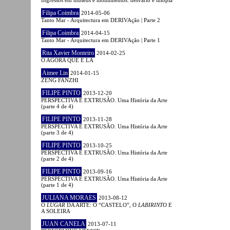
Filipa Coimbra
2014-05-06
Tanto Mar - Arquitectura em DERIVAção | Parte 2
Filipa Coimbra
2014-04-15
Tanto Mar - Arquitectura em DERIVAção | Parte 1
Rita Xavier Monteiro
2014-02-25
O AGORA QUE É LÁ
Aimee Lin
2014-01-15
ZENG FANZHI
FILIPE PINTO
2013-12-20
PERSPECTIVA E EXTRUSÃO. Uma História da Arte
(parte 4 de 4)
FILIPE PINTO
2013-11-28
PERSPECTIVA E EXTRUSÃO. Uma História da Arte
(parte 3 de 4)
FILIPE PINTO
2013-10-25
PERSPECTIVA E EXTRUSÃO. Uma História da Arte
(parte 2 de 4)
FILIPE PINTO
2013-09-16
PERSPECTIVA E EXTRUSÃO. Uma História da Arte
(parte 1 de 4)
JULIANA MORAES
2013-08-12
O
LUGAR
DA ARTE: O “CASTELO”, O
LABIRINTO
E
A SOLEIRA
JUAN CANELA
2013-07-11