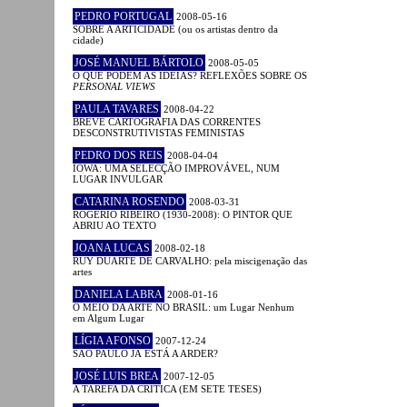
PEDRO PORTUGAL
2008-05-16
SOBRE A ARTICIDADE (ou os artistas dentro da
cidade)
JOSÉ MANUEL BÁRTOLO
2008-05-05
O QUE PODEM AS IDEIAS? REFLEXÕES SOBRE OS
PERSONAL VIEWS
PAULA TAVARES
2008-04-22
BREVE CARTOGRAFIA DAS CORRENTES
DESCONSTRUTIVISTAS FEMINISTAS
PEDRO DOS REIS
2008-04-04
IOWA: UMA SELECÇÃO IMPROVÁVEL, NUM
LUGAR INVULGAR
CATARINA ROSENDO
2008-03-31
ROGÉRIO RIBEIRO (1930-2008): O PINTOR QUE
ABRIU AO TEXTO
JOANA LUCAS
2008-02-18
RUY DUARTE DE CARVALHO: pela miscigenação das
artes
DANIELA LABRA
2008-01-16
O MEIO DA ARTE NO BRASIL: um Lugar Nenhum
em Algum Lugar
LÍGIA AFONSO
2007-12-24
SÃO PAULO JÁ ESTÁ A ARDER?
JOSÉ LUIS BREA
2007-12-05
A TAREFA DA CRÍTICA (EM SETE TESES)