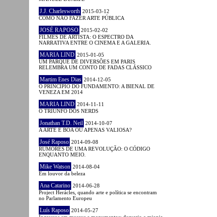
J.J. Charlesworth
2015-03-12
COMO NÃO FAZER ARTE PÚBLICA
JOSÉ RAPOSO
2015-02-02
FILMES DE ARTISTA: O ESPECTRO DA
NARRATIVA ENTRE O CINEMA E A GALERIA.
MARIA LIND
2015-01-05
UM PARQUE DE DIVERSÕES EM PARIS
RELEMBRA UM CONTO DE FADAS CLÁSSICO
Martim Enes Dias
2014-12-05
O PRINCÍPIO DO FUNDAMENTO: A BIENAL DE
VENEZA EM 2014
MARIA LIND
2014-11-11
O TRIUNFO DOS NERDS
Jonathan T.D. Neil
2014-10-07
A ARTE É BOA OU APENAS VALIOSA?
José Raposo
2014-09-08
RUMORES DE UMA REVOLUÇÃO: O CÓDIGO
ENQUANTO MEIO.
Mike Watson
2014-08-04
Em louvor da beleza
Ana Catarino
2014-06-28
Project Herácles, quando arte e política se encontram
no Parlamento Europeu
Luís Raposo
2014-05-27
Ingressos em museus e monumentos: desvario e miopia