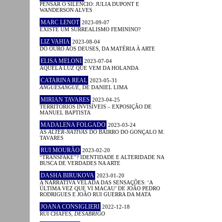
PENSAR O SILÊNCIO: JULIA DUPONT E
WANDERSON ALVES
MARC LENOT
2023-09-07
EXISTE UM SURREALISMO FEMININO?
LIZ VAHIA
2023-08-04
DO OURO AOS DEUSES, DA MATÉRIA À ARTE
ELISA MELONI
2023-07-04
AQUELA LUZ QUE VEM DA HOLANDA
CATARINA REAL
2023-05-31
ANGUESÂNGUE
, DE DANIEL LIMA
MIRIAN TAVARES
2023-04-25
TERRITÓRIOS INVISÍVEIS – EXPOSIÇÃO DE
MANUEL BAPTISTA
MADALENA FOLGADO
2023-03-24
AS
ALTER-NATIVAS
DO BAIRRO DO GONÇALO M.
TAVARES
RUI MOURÃO
2023-02-20
“TRANSFAKE”? IDENTIDADE E ALTERIDADE NA
BUSCA DE VERDADES NA ARTE
DASHA BIRUKOVA
2023-01-20
A NARRATIVA VELADA DAS SENSAÇÕES: ‘A
ÚLTIMA VEZ QUE VI MACAU’ DE JOÃO PEDRO
RODRIGUES E JOÃO RUI GUERRA DA MATA
JOANA CONSIGLIERI
2022-12-18
RUI CHAFES,
DESABRIGO