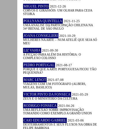
MIGUEL PINTO
2021-12-26
CORVOS E GIRASSÓIS: UM OLHAR PARA CEIJA
STOJKA
POLLYANA QUINTELLA
2021-11-25
UMA ANÁLISE DA PARTICIPAÇÃO CHILENA NA
34ª BIENAL DE SÃO PAULO
JOANA CONSIGLIERI
2021-10-29
MULHERES NA ARTE – NUM ATELIÊ QUE SEJA SÓ
MEU
LIZ VAHIA
2021-09-30
A FICÇÃO PARA ALÉM DA HISTÓRIA: O
COMPLEXO COLOSSO
PEDRO PORTUGAL
2021-08-17
PORQUE É QUE A ARTE PORTUGUESA FICOU TÃO
PEQUENINA?
MARC LENOT
2021-07-08
VIAGENS COM UM FOTÓGRAFO (ALBERS,
MULAS, BASILICO)
VICTOR PINTO DA FONSECA
2021-05-29
ZEUS E O MINISTÉRIO DA CULTURA
RODRIGO FONSECA
2021-04-26
UMA REFLEXÃO SOBRE IMPROVISAÇÃO
TOMANDO COMO EXEMPLO A GRAND UNION
CAIO EDUARDO GABRIEL
2021-03-06
DESTERRAMENTOS E SEUS FLUXOS NA OBRA DE
FELIPE BARBOSA