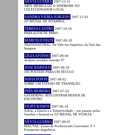
SÍLVIA GUERRA
2007-11-11
ARTE IBÉRICA OU O SÍNDROME DO
COLECCIONADOR LOCAL
SANDRA VIEIRA JURGENS
2007-11-01
10ª BIENAL DE ISTAMBUL
TERESA CASTRO
2007-10-16
PARA ALÉM DE PARIS
MARCELO FELIX
2007-09-20
TRANSNATURAL. Da Vida dos Impérios, da Vida das
Imagens
LÍGIA AFONSO
2007-09-04
skulptur projekte münster 07
JOSÉ BÁRTOLO
2007-08-20
100 POSTERS PARA UM SÉCULO
SOFIA PONTE
2007-08-02
SOBRE UM ESTADO DE TRANSIÇÃO
INÊS MOREIRA
2007-07-02
GATHERING: REECONTRAR MODOS DE
ENCONTRO
FILIPA RAMOS
2007-06-14
A Arte, a Guerra e a Subjectividade – um passeio pelos
Giardini e Arsenal na 52ª BIENAL DE VENEZA
SÍLVIA GUERRA
2007-06-01
MAC/VAL: Zones de Productivités Concertées. # 3
Entreprises singulières