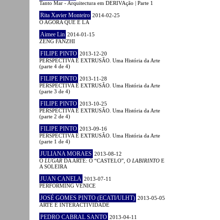
Tanto Mar - Arquitectura em DERIVAção | Parte 1
Rita Xavier Monteiro
2014-02-25
O AGORA QUE É LÁ
Aimee Lin
2014-01-15
ZENG FANZHI
FILIPE PINTO
2013-12-20
PERSPECTIVA E EXTRUSÃO. Uma História da Arte
(parte 4 de 4)
FILIPE PINTO
2013-11-28
PERSPECTIVA E EXTRUSÃO. Uma História da Arte
(parte 3 de 4)
FILIPE PINTO
2013-10-25
PERSPECTIVA E EXTRUSÃO. Uma História da Arte
(parte 2 de 4)
FILIPE PINTO
2013-09-16
PERSPECTIVA E EXTRUSÃO. Uma História da Arte
(parte 1 de 4)
JULIANA MORAES
2013-08-12
O
LUGAR
DA ARTE: O “CASTELO”, O
LABIRINTO
E
A SOLEIRA
JUAN CANELA
2013-07-11
PERFORMING VENICE
JOSÉ GOMES PINTO (ECATI/ULHT)
2013-05-05
ARTE E INTERACTIVIDADE
PEDRO CABRAL SANTO
2013-04-11