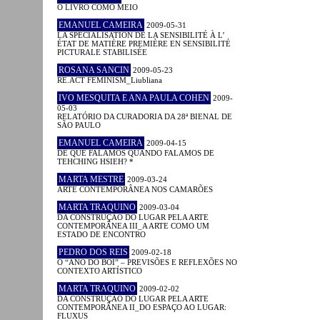
O LIVRO COMO MEIO
EMANUEL CAMEIRA
2009-05-31
LA SPÉCIALISATION DE LA SENSIBILITÉ À L’
ÉTAT DE MATIÈRE PREMIÈRE EN SENSIBILITÉ
PICTURALE STABILISÉE
ROSANA SANCIN
2009-05-23
RE.ACT FEMINISM_Liubliana
IVO MESQUITA E ANA PAULA COHEN
2009-
05-03
RELATÓRIO DA CURADORIA DA 28ª BIENAL DE
SÃO PAULO
EMANUEL CAMEIRA
2009-04-15
DE QUE FALAMOS QUANDO FALAMOS DE
TEHCHING HSIEH? *
MARTA MESTRE
2009-03-24
ARTE CONTEMPORÂNEA NOS CAMARÕES
MARTA TRAQUINO
2009-03-04
DA CONSTRUÇÃO DO LUGAR PELA ARTE
CONTEMPORÂNEA III_A ARTE COMO UM
ESTADO DE ENCONTRO
PEDRO DOS REIS
2009-02-18
O “ANO DO BOI” – PREVISÕES E REFLEXÕES NO
CONTEXTO ARTÍSTICO
MARTA TRAQUINO
2009-02-02
DA CONSTRUÇÃO DO LUGAR PELA ARTE
CONTEMPORÂNEA II_DO ESPAÇO AO LUGAR:
FLUXUS