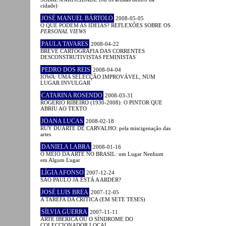
cidade)
JOSÉ MANUEL BÁRTOLO
2008-05-05
O QUE PODEM AS IDEIAS? REFLEXÕES SOBRE OS
PERSONAL VIEWS
PAULA TAVARES
2008-04-22
BREVE CARTOGRAFIA DAS CORRENTES
DESCONSTRUTIVISTAS FEMINISTAS
PEDRO DOS REIS
2008-04-04
IOWA: UMA SELECÇÃO IMPROVÁVEL, NUM
LUGAR INVULGAR
CATARINA ROSENDO
2008-03-31
ROGÉRIO RIBEIRO (1930-2008): O PINTOR QUE
ABRIU AO TEXTO
JOANA LUCAS
2008-02-18
RUY DUARTE DE CARVALHO: pela miscigenação das
artes
DANIELA LABRA
2008-01-16
O MEIO DA ARTE NO BRASIL: um Lugar Nenhum
em Algum Lugar
LÍGIA AFONSO
2007-12-24
SÃO PAULO JÁ ESTÁ A ARDER?
JOSÉ LUIS BREA
2007-12-05
A TAREFA DA CRÍTICA (EM SETE TESES)
SÍLVIA GUERRA
2007-11-11
ARTE IBÉRICA OU O SÍNDROME DO
COLECCIONADOR LOCAL