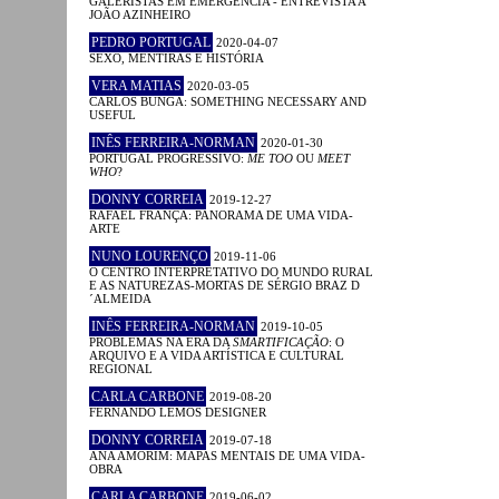
GALERISTAS EM EMERGÊNCIA - ENTREVISTA A
JOÃO AZINHEIRO
PEDRO PORTUGAL
2020-04-07
SEXO, MENTIRAS E HISTÓRIA
VERA MATIAS
2020-03-05
CARLOS BUNGA: SOMETHING NECESSARY AND
USEFUL
INÊS FERREIRA-NORMAN
2020-01-30
PORTUGAL PROGRESSIVO:
ME TOO
OU
MEET
WHO
?
DONNY CORREIA
2019-12-27
RAFAEL FRANÇA: PANORAMA DE UMA VIDA-
ARTE
NUNO LOURENÇO
2019-11-06
O CENTRO INTERPRETATIVO DO MUNDO RURAL
E AS NATUREZAS-MORTAS DE SÉRGIO BRAZ D
´ALMEIDA
INÊS FERREIRA-NORMAN
2019-10-05
PROBLEMAS NA ERA DA
SMARTIFICAÇÃO
: O
ARQUIVO E A VIDA ARTÍSTICA E CULTURAL
REGIONAL
CARLA CARBONE
2019-08-20
FERNANDO LEMOS DESIGNER
DONNY CORREIA
2019-07-18
ANA AMORIM: MAPAS MENTAIS DE UMA VIDA-
OBRA
CARLA CARBONE
2019-06-02