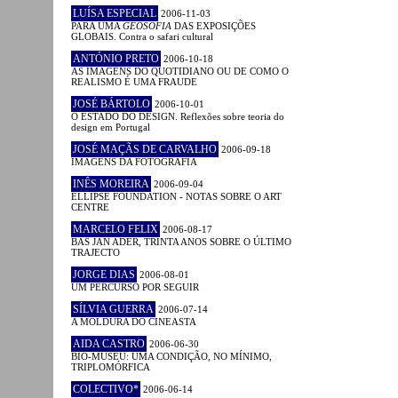
LUÍSA ESPECIAL
2006-11-03
PARA UMA
GEOSOFIA
DAS EXPOSIÇÕES
GLOBAIS. Contra o safari cultural
ANTÓNIO PRETO
2006-10-18
AS IMAGENS DO QUOTIDIANO OU DE COMO O
REALISMO É UMA FRAUDE
JOSÉ BÁRTOLO
2006-10-01
O ESTADO DO DESIGN. Reflexões sobre teoria do
design em Portugal
JOSÉ MAÇÃS DE CARVALHO
2006-09-18
IMAGENS DA FOTOGRAFIA
INÊS MOREIRA
2006-09-04
ELLIPSE FOUNDATION - NOTAS SOBRE O ART
CENTRE
MARCELO FELIX
2006-08-17
BAS JAN ADER, TRINTA ANOS SOBRE O ÚLTIMO
TRAJECTO
JORGE DIAS
2006-08-01
UM PERCURSO POR SEGUIR
SÍLVIA GUERRA
2006-07-14
A MOLDURA DO CINEASTA
AIDA CASTRO
2006-06-30
BIO-MUSEU: UMA CONDIÇÃO, NO MÍNIMO,
TRIPLOMÓRFICA
COLECTIVO*
2006-06-14