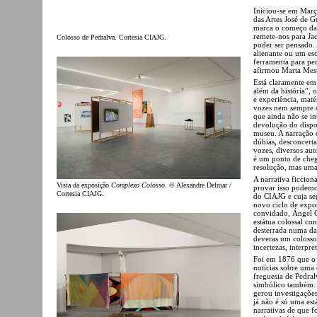
Iniciou-se em Març
das Artes José de 
marca o começo da c
remete-nos para Ja
Colosso de Pedralva. Cortesia CIAJG.
poder ser pensado. 
alienante ou um esc
ferramenta para pen
afirmou Marta Mest
Está claramente em
além da história”, 
e experiência, maté
vozes nem sempre c
que ainda não se in
devolução do dispo
museu. A narração c
dúbias, desconcerta
vozes, diversos aut
é um ponto de che
resolução, mas uma
A narrativa ficcio
Vista da exposição
Complexo Colosso
. © Alexandre Delmar /
provar isso podemo
Cortesia CIAJG.
do CIAJG e cuja se
novo ciclo de expo
convidado, Ángel Ca
estátua colossal c
desterrada numa da
deveras um colosso
incertezas, interpre
Foi em 1876 que o 
notícias sobre uma
freguesia de Pedral
simbólico também. D
gerou investigações
já não é só uma est
narrativas de que 