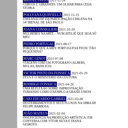
MIGUEL PINTO
2021-12-26
CORVOS E GIRASSÓIS: UM OLHAR PARA CEIJA
STOJKA
POLLYANA QUINTELLA
2021-11-25
UMA ANÁLISE DA PARTICIPAÇÃO CHILENA NA
34ª BIENAL DE SÃO PAULO
JOANA CONSIGLIERI
2021-10-29
MULHERES NA ARTE – NUM ATELIÊ QUE SEJA SÓ
MEU
PEDRO PORTUGAL
2021-08-17
PORQUE É QUE A ARTE PORTUGUESA FICOU TÃO
PEQUENINA?
MARC LENOT
2021-07-08
VIAGENS COM UM FOTÓGRAFO (ALBERS,
MULAS, BASILICO)
VICTOR PINTO DA FONSECA
2021-05-29
ZEUS E O MINISTÉRIO DA CULTURA
RODRIGO FONSECA
2021-04-26
UMA REFLEXÃO SOBRE IMPROVISAÇÃO
TOMANDO COMO EXEMPLO A GRAND UNION
CAIO EDUARDO GABRIEL
2021-03-06
DESTERRAMENTOS E SEUS FLUXOS NA OBRA DE
FELIPE BARBOSA
JOÃO MATEUS
2021-02-04
INSUFICIÊNCIA NA PRODUÇÃO ARTÍSTICA. EM
CONVERSA COM VÍTOR SILVA E DIANA
GEIROTO.