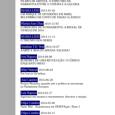
FILMES DE ARTISTA: O ESPECTRO DA
NARRATIVA ENTRE O CINEMA E A GALERIA.
MARIA LIND
2015-01-05
UM PARQUE DE DIVERSÕES EM PARIS
RELEMBRA UM CONTO DE FADAS CLÁSSICO
Martim Enes Dias
2014-12-05
O PRINCÍPIO DO FUNDAMENTO: A BIENAL DE
VENEZA EM 2014
MARIA LIND
2014-11-11
O TRIUNFO DOS NERDS
Jonathan T.D. Neil
2014-10-07
A ARTE É BOA OU APENAS VALIOSA?
José Raposo
2014-09-08
RUMORES DE UMA REVOLUÇÃO: O CÓDIGO
ENQUANTO MEIO.
Mike Watson
2014-08-04
Em louvor da beleza
Ana Catarino
2014-06-28
Project Herácles, quando arte e política se encontram
no Parlamento Europeu
Luís Raposo
2014-05-27
Ingressos em museus e monumentos: desvario e miopia
Filipa Coimbra
2014-05-06
Tanto Mar - Arquitectura em DERIVAção | Parte 2
Filipa Coimbra
2014-04-15