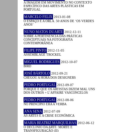
A IMAGEM EM MOVIMENTO NO CONTEXTO
ESPECÍFICO DAS ARTES PLÁSTICAS EM
PORTUGAL
MARCELO FELIX
2013-01-08
O ESPAÇO E A ORLA. 50 ANOS DE ‘OS VERDES
ANOS’
NUNO MATOS DUARTE
2012-12-11
SOBRE A PERTINÊNCIA DAS PRÁTICAS
CONCEPTUAIS NA FOTOGRAFIA
CONTEMPORÂNEA
FILIPE PINTO
2012-11-05
ASSEMBLAGE TROCKEL
MIGUEL RODRIGUES
2012-10-07
BIRD
JOSÉ BÁRTOLO
2012-09-21
CHEGOU A HORA DOS DESIGNERS
PEDRO PORTUGAL
2012-09-07
PORQUE É QUE OS ARTISTAS DIZEM MAL UNS
DOS OUTROS + L’AFFAIRE VASCONCELOS
PEDRO PORTUGAL
2012-08-06
NO PRINCÍPIO ERA A VERBA
ANA SENA
2012-07-09
AS ARTES E A CRISE ECONÓMICA
MARIA BEATRIZ MARQUILHAS
2012-06-12
O DECLÍNIO DA ARTE: MORTE E
TRANSFIGURAÇÃO (II)