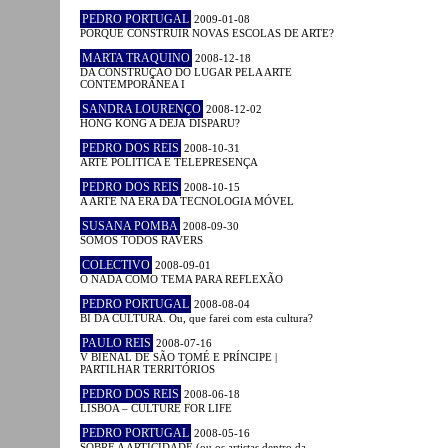
PEDRO PORTUGAL
2009-01-08
PORQUÊ CONSTRUIR NOVAS ESCOLAS DE ARTE?
MARTA TRAQUINO
2008-12-18
DA CONSTRUÇÃO DO LUGAR PELA ARTE
CONTEMPORÂNEA I
SANDRA LOURENÇO
2008-12-02
HONG KONG A DÉJÀ DISPARU?
PEDRO DOS REIS
2008-10-31
ARTE POLÍTICA E TELEPRESENÇA
PEDRO DOS REIS
2008-10-15
A ARTE NA ERA DA TECNOLOGIA MÓVEL
SUSANA POMBA
2008-09-30
SOMOS TODOS RAVERS
COLECTIVO
2008-09-01
O NADA COMO TEMA PARA REFLEXÃO
PEDRO PORTUGAL
2008-08-04
BI DA CULTURA. Ou, que farei com esta cultura?
PAULO REIS
2008-07-16
V BIENAL DE SÃO TOMÉ E PRÍNCIPE |
PARTILHAR TERRITÓRIOS
PEDRO DOS REIS
2008-06-18
LISBOA – CULTURE FOR LIFE
PEDRO PORTUGAL
2008-05-16
SOBRE A ARTICIDADE (ou os artistas dentro da