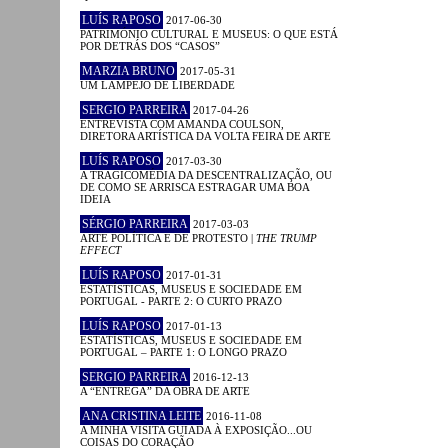
LUÍS RAPOSO
2017-06-30
PATRIMÓNIO CULTURAL E MUSEUS: O QUE ESTÁ
POR DETRÁS DOS “CASOS”
MARZIA BRUNO
2017-05-31
UM LAMPEJO DE LIBERDADE
SERGIO PARREIRA
2017-04-26
ENTREVISTA COM AMANDA COULSON,
DIRETORA ARTÍSTICA DA VOLTA FEIRA DE ARTE
LUÍS RAPOSO
2017-03-30
A TRAGICOMÉDIA DA DESCENTRALIZAÇÃO, OU
DE COMO SE ARRISCA ESTRAGAR UMA BOA
IDEIA
SÉRGIO PARREIRA
2017-03-03
ARTE POLÍTICA E DE PROTESTO |
THE TRUMP
EFFECT
LUÍS RAPOSO
2017-01-31
ESTATÍSTICAS, MUSEUS E SOCIEDADE EM
PORTUGAL - PARTE 2: O CURTO PRAZO
LUÍS RAPOSO
2017-01-13
ESTATÍSTICAS, MUSEUS E SOCIEDADE EM
PORTUGAL – PARTE 1: O LONGO PRAZO
SERGIO PARREIRA
2016-12-13
A “ENTREGA” DA OBRA DE ARTE
ANA CRISTINA LEITE
2016-11-08
A MINHA VISITA GUIADA À EXPOSIÇÃO...OU
COISAS DO CORAÇÃO