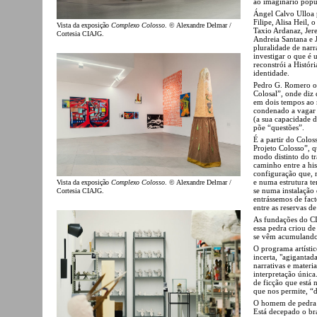
ao imaginário popul
Ángel Calvo Ulloa p
Filipe, Alisa Heil,
Vista da exposição
Complexo Colosso
. © Alexandre Delmar /
Taxio Ardanaz, Jer
Cortesia CIAJG.
Andreia Santana e
pluralidade de narra
investigar o que é
reconstrói a Histór
identidade.
Pedro G. Romero of
Colosal”, onde diz 
em dois tempos ao 
condenado a vagar 
(a sua capacidade 
põe “questões”.
É a partir do Colo
Projeto Colosso”, 
modo distinto do tr
caminho entre a his
configuração que, m
e numa estrutura te
Vista da exposição
Complexo Colosso
. © Alexandre Delmar /
se numa instalação
Cortesia CIAJG.
entrássemos de fac
entre as reservas 
As fundações do CI
essa pedra criou de
se vêm acumulando
O programa artísti
incerta, "agigantad
narrativas e materi
interpretação única
de ficção que está 
que nos permite, “d
O homem de pedra c
Está decepado o br