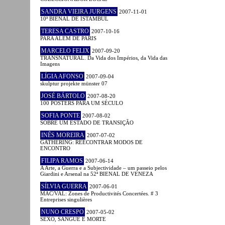
SANDRA VIEIRA JURGENS
2007-11-01
10ª BIENAL DE ISTAMBUL
TERESA CASTRO
2007-10-16
PARA ALÉM DE PARIS
MARCELO FELIX
2007-09-20
TRANSNATURAL. Da Vida dos Impérios, da Vida das
Imagens
LÍGIA AFONSO
2007-09-04
skulptur projekte münster 07
JOSÉ BÁRTOLO
2007-08-20
100 POSTERS PARA UM SÉCULO
SOFIA PONTE
2007-08-02
SOBRE UM ESTADO DE TRANSIÇÃO
INÊS MOREIRA
2007-07-02
GATHERING: REECONTRAR MODOS DE
ENCONTRO
FILIPA RAMOS
2007-06-14
A Arte, a Guerra e a Subjectividade – um passeio pelos
Giardini e Arsenal na 52ª BIENAL DE VENEZA
SÍLVIA GUERRA
2007-06-01
MAC/VAL: Zones de Productivités Concertées. # 3
Entreprises singulières
NUNO CRESPO
2007-05-02
SEXO, SANGUE E MORTE