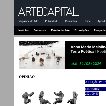
Magazine de Arte
Publicidade
Contactos
Home
Agenda-
Notícias
Entrevista
Estado da Arte
Exposições
Perspetiv
OPINIÃO
A FICÇÃO PAR
LIZ VAHIA
2021-09-30