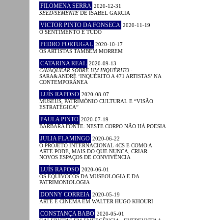
FILOMENA SERRA
2020-12-31
SEED/SEMENTE
DE ISABEL GARCIA
VICTOR PINTO DA FONSECA
2020-11-19
O SENTIMENTO É TUDO
PEDRO PORTUGAL
2020-10-17
OS ARTISTAS TAMBÉM MORREM
CATARINA REAL
2020-09-13
CAVAQUEAR SOBRE UM INQUÉRITO
-
SARA&ANDRÉ ‘INQUÉRITO A 471 ARTISTAS’ NA
CONTEMPORÂNEA
LUÍS RAPOSO
2020-08-07
MUSEUS, PATRIMÓNIO CULTURAL E “VISÃO
ESTRATÉGICA”
PAULA PINTO
2020-07-19
BÁRBARA FONTE: NESTE CORPO NÃO HÁ POESIA
JULIA FLAMINGO
2020-06-22
O PROJETO INTERNACIONAL 4CS E COMO A
ARTE PODE, MAIS DO QUE NUNCA, CRIAR
NOVOS ESPAÇOS DE CONVIVÊNCIA
LUÍS RAPOSO
2020-06-01
OS EQUÍVOCOS DA MUSEOLOGIA E DA
PATRIMONIOLOGIA
DONNY CORREIA
2020-05-19
ARTE E CINEMA EM WALTER HUGO KHOURI
CONSTANÇA BABO
2020-05-01