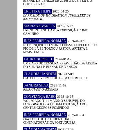
BIENAL DE VENEZA DE 2026: O QUE VER E O
QUE ESPERAR
CRISTINA FILIPE
2026-04-25
DARK SIDE OF IMAGINATION. JEWELLERY BY
KADRI MÄLK
MARIANA VARELA
2026-03-17
BRUNO ZHU NO CAM: A EXPOSIÇÃO COMO
CAMINHO
INÊS FERREIRA-NORMAN
2026-02-17
NO PRINCÍPIO DO MUNDO DISSE A OVELHA. E O
FIO DE LÃ SE TORNOU PASTOR, ARTISTA E
RESISTÊNCIA
LAURA BUROCCO
2026-01-17
UM CASO DE CENSURA: O PAVILHÃO DA ÁFRICA
DO SUL NA 61ª BIENAL DE VENEZA
CLÁUDIA HANDEM
2025-12-09
O ATELIER VERMELHO DE MARK ROTHKO
SANDRA SILVA
2025-11-09
RELUCTANT GARDENER
CONSTANÇA BABO
2025-10-05
WOLFGANG TILLMANS: O SENSÍVEL DO
FOTOGRÁFICO. A ÚLTIMA EXPOSIÇÃO DO
CENTRE GEORGES POMPIDOU
INÊS FERREIRA-NORMAN
2025-09-04
LINDO
E O OUTRO: IDENTIDADE
CINEMATOGRÁFICA PORTUGUESA
CLÁUDIA HANDEM
2025-07-30