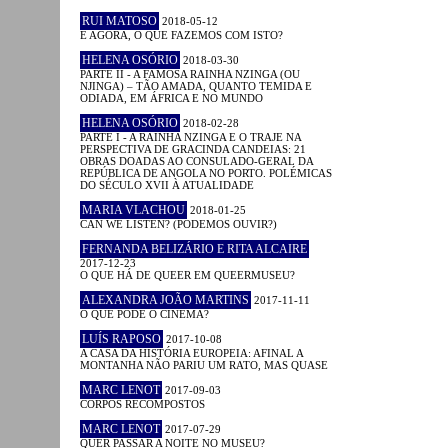
RUI MATOSO
2018-05-12
E AGORA, O QUE FAZEMOS COM ISTO?
HELENA OSÓRIO
2018-03-30
PARTE II - A FAMOSA RAINHA NZINGA (OU
NJINGA) – TÃO AMADA, QUANTO TEMIDA E
ODIADA, EM ÁFRICA E NO MUNDO
HELENA OSÓRIO
2018-02-28
PARTE I - A RAINHA NZINGA E O TRAJE NA
PERSPECTIVA DE GRACINDA CANDEIAS: 21
OBRAS DOADAS AO CONSULADO-GERAL DA
REPÚBLICA DE ANGOLA NO PORTO. POLÉMICAS
DO SÉCULO XVII À ATUALIDADE
MARIA VLACHOU
2018-01-25
CAN WE LISTEN? (PODEMOS OUVIR?)
FERNANDA BELIZÁRIO E RITA ALCAIRE
2017-12-23
O QUE HÁ DE QUEER EM QUEERMUSEU?
ALEXANDRA JOÃO MARTINS
2017-11-11
O QUE PODE O CINEMA?
LUÍS RAPOSO
2017-10-08
A CASA DA HISTÓRIA EUROPEIA: AFINAL A
MONTANHA NÃO PARIU UM RATO, MAS QUASE
MARC LENOT
2017-09-03
CORPOS RECOMPOSTOS
MARC LENOT
2017-07-29
QUER PASSAR A NOITE NO MUSEU?