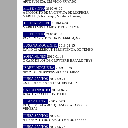
ARTE PÚBLICA: UM VÍCIO PRIVADO
FILIPE PINTO
2010-06-09
A PROPÓSITO DE
LA CIENAGA
DE LUCRECIA
MARTEL (Sobre Tempo, Solidão e Cinema)
TERESA CASTRO
2010-04-30
MARK LEWIS E A MORTE DO CINEMA
FILIPE PINTO
2010-03-08
PARA UMA CRÍTICA DA INTERRUPÇÃO
SUSANA MOUZINHO
2010-02-15
DAVID CLAERBOUT. PERSISTÊNCIA DO TEMPO
SOFIA NUNES
2010-01-13
O CASO DE JOS DE GRUYTER E HARALD THYS
ISABEL NOGUEIRA
2009-10-26
ANOS 70 – ATRAVESSAR FRONTEIRAS
LUÍSA SANTOS
2009-09-21
OS PRÉMIOS E A ASSINATURA INDEX:
CAROLINA RITO
2009-08-22
A NATUREZA DO CONTEXTO
LÍGIA AFONSO
2009-08-03
DE QUEM FALAMOS QUANDO FALAMOS DE
VENEZA?
LUÍSA SANTOS
2009-07-10
A PROPÓSITO DO OBJECTO FOTOGRÁFICO
LUÍSA SANTOS
2009-06-24