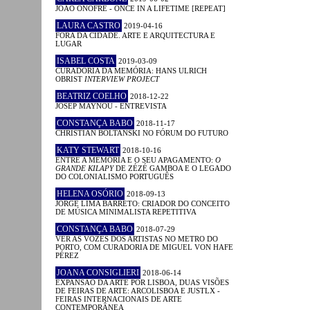
JOÃO ONOFRE - ONCE IN A LIFETIME [REPEAT]
LAURA CASTRO
2019-04-16
FORA DA CIDADE. ARTE E ARQUITECTURA E
LUGAR
ISABEL COSTA
2019-03-09
CURADORIA DA MEMÓRIA: HANS ULRICH
OBRIST
INTERVIEW PROJECT
BEATRIZ COELHO
2018-12-22
JOSEP MAYNOU - ENTREVISTA
CONSTANÇA BABO
2018-11-17
CHRISTIAN BOLTANSKI NO FÓRUM DO FUTURO
KATY STEWART
2018-10-16
ENTRE A MEMÓRIA E O SEU APAGAMENTO:
O
GRANDE KILAPY
DE ZÉZÉ GAMBOA E O LEGADO
DO COLONIALISMO PORTUGUÊS
HELENA OSÓRIO
2018-09-13
JORGE LIMA BARRETO: CRIADOR DO CONCEITO
DE MÚSICA MINIMALISTA REPETITIVA
CONSTANÇA BABO
2018-07-29
VER AS VOZES DOS ARTISTAS NO METRO DO
PORTO, COM CURADORIA DE MIGUEL VON HAFE
PÉREZ
JOANA CONSIGLIERI
2018-06-14
EXPANSÃO DA ARTE POR LISBOA, DUAS VISÕES
DE FEIRAS DE ARTE: ARCOLISBOA E JUSTLX -
FEIRAS INTERNACIONAIS DE ARTE
CONTEMPORÂNEA