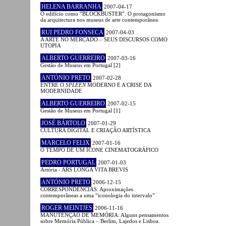
HELENA BARRANHA
2007-04-17
O edifício como “BLOCKBUSTER”. O protagonismo
da arquitectura nos museus de arte contemporânea
RUI PEDRO FONSECA
2007-04-03
A ARTE NO MERCADO – SEUS DISCURSOS COMO
UTOPIA
ALBERTO GUERREIRO
2007-03-16
Gestão de Museus em Portugal [2]
ANTÓNIO PRETO
2007-02-28
ENTRE O
SPLEEN
MODERNO E A CRISE DA
MODERNIDADE
ALBERTO GUERREIRO
2007-02-15
Gestão de Museus em Portugal [1]
JOSÉ BÁRTOLO
2007-01-29
CULTURA DIGITAL E CRIAÇÃO ARTÍSTICA
MARCELO FELIX
2007-01-16
O TEMPO DE UM ÍCONE CINEMATOGRÁFICO
PEDRO PORTUGAL
2007-01-03
Artória - ARS LONGA VITA BREVIS
ANTÓNIO PRETO
2006-12-15
CORRESPONDÊNCIAS: Aproximações
contemporâneas a uma “iconologia do intervalo”
ROGER MEINTJES
2006-11-16
MANUTENÇÃO DE MEMÓRIA: Alguns pensamentos
sobre Memória Pública – Berlim, Lajedos e Lisboa.