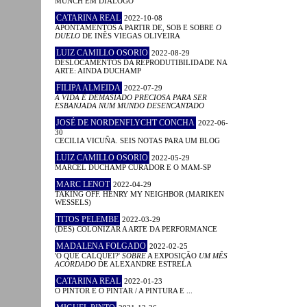
MUNCH EM DIÁLOGO
CATARINA REAL
2022-10-08
APONTAMENTOS A PARTIR DE, SOB E SOBRE
O
DUELO
DE INÊS VIEGAS OLIVEIRA
LUIZ CAMILLO OSORIO
2022-08-29
DESLOCAMENTOS DA REPRODUTIBILIDADE NA
ARTE: AINDA DUCHAMP
FILIPA ALMEIDA
2022-07-29
A VIDA É DEMASIADO PRECIOSA PARA SER
ESBANJADA NUM MUNDO DESENCANTADO
JOSÉ DE NORDENFLYCHT CONCHA
2022-06-
30
CECILIA VICUÑA. SEIS NOTAS PARA UM BLOG
LUIZ CAMILLO OSORIO
2022-05-29
MARCEL DUCHAMP CURADOR E O MAM-SP
MARC LENOT
2022-04-29
TAKING OFF. HENRY MY NEIGHBOR (MARIKEN
WESSELS)
TITOS PELEMBE
2022-03-29
(DES) COLONIZAR A ARTE DA PERFORMANCE
MADALENA FOLGADO
2022-02-25
'O QUE CALQUEI?'
SOBRE
A EXPOSIÇÃO
UM MÊS
ACORDADO
DE ALEXANDRE ESTRELA
CATARINA REAL
2022-01-23
O PINTOR E O PINTAR / A PINTURA E ...