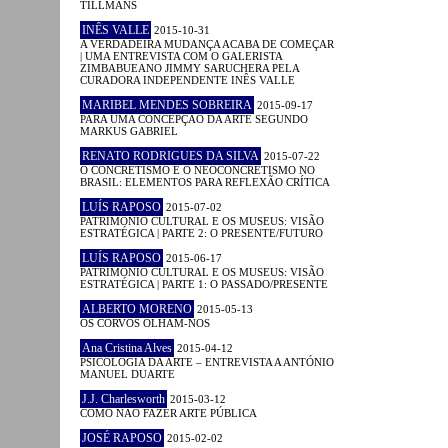
TILLMANS
INÊS VALLE
2015-10-31
A VERDADEIRA MUDANÇA ACABA DE COMEÇAR
| UMA ENTREVISTA COM O GALERISTA
ZIMBABUEANO JIMMY SARUCHERA PELA
CURADORA INDEPENDENTE INÊS VALLE
MARIBEL MENDES SOBREIRA
2015-09-17
PARA UMA CONCEPÇÃO DA ARTE SEGUNDO
MARKUS GABRIEL
RENATO RODRIGUES DA SILVA
2015-07-22
O CONCRETISMO E O NEOCONCRETISMO NO
BRASIL: ELEMENTOS PARA REFLEXÃO CRÍTICA
LUÍS RAPOSO
2015-07-02
PATRIMÓNIO CULTURAL E OS MUSEUS: VISÃO
ESTRATÉGICA | PARTE 2: O PRESENTE/FUTURO
LUÍS RAPOSO
2015-06-17
PATRIMÓNIO CULTURAL E OS MUSEUS: VISÃO
ESTRATÉGICA | PARTE 1: O PASSADO/PRESENTE
ALBERTO MORENO
2015-05-13
OS CORVOS OLHAM-NOS
Ana Cristina Alves
2015-04-12
PSICOLOGIA DA ARTE – ENTREVISTA A ANTÓNIO
MANUEL DUARTE
J.J. Charlesworth
2015-03-12
COMO NÃO FAZER ARTE PÚBLICA
JOSÉ RAPOSO
2015-02-02