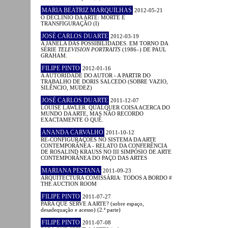
MARIA BEATRIZ MARQUILHAS
2012-05-21
O DECLÍNIO DA ARTE: MORTE E
TRANSFIGURAÇÃO (I)
JOSÉ CARLOS DUARTE
2012-03-19
A JANELA DAS POSSIBILIDADES. EM TORNO DA
SÉRIE
TELEVISION PORTRAITS
(1986–) DE PAUL
GRAHAM.
FILIPE PINTO
2012-01-16
A AUTORIDADE DO AUTOR - A PARTIR DO
TRABALHO DE DORIS SALCEDO (SOBRE VAZIO,
SILÊNCIO, MUDEZ)
JOSÉ CARLOS DUARTE
2011-12-07
LOUISE LAWLER. QUALQUER COISA ACERCA DO
MUNDO DA ARTE, MAS NÃO RECORDO
EXACTAMENTE O QUÊ.
ANANDA CARVALHO
2011-10-12
RE-CONFIGURAÇÕES NO SISTEMA DA ARTE
CONTEMPORÂNEA - RELATO DA CONFERÊNCIA
DE ROSALIND KRAUSS NO III SIMPÓSIO DE ARTE
CONTEMPORÂNEA DO PAÇO DAS ARTES
MARIANA PESTANA
2011-09-23
ARQUITECTURA COMISSÁRIA: TODOS A BORDO #
THE AUCTION ROOM
FILIPE PINTO
2011-07-27
PARA QUE SERVE A ARTE? (sobre espaço,
desadequação e acesso) (2.ª parte)
FILIPE PINTO
2011-07-08