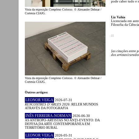
pode caber tudo e 
Vista da exposição
Complexo Colosso
. © Alexandre Delmar /
Cortesia CIAJG.
Liz Vahia
Licenciada em ant
Filosofia da Ciênci
:::
[as citações entre 
dos artistas/curado
Vista da exposição
Complexo Colosso
. © Alexandre Delmar /
Cortesia CIAJG.
Outros artigos:
LEONOR VEIGA
2026-07-31
RENCONTRES D´ARLES 2026
: RELER MUNDOS
ATRAVÉS DA FOTOGRAFIA
INÊS FERREIRA-NORMAN
2026-06-30
AS ANTROPO-ARTISTAS NO ANTI-EVENTO: DA
DEFESA DA ARTE CONTEMPORÂNEA EM
TERRITÓRIO RURAL
LEONOR VEIGA
2026-05-31