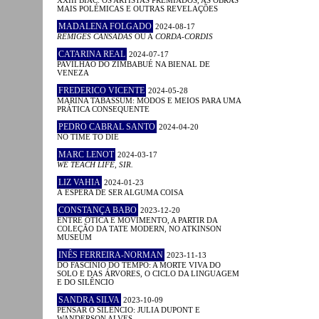
XXIII BIAC: OS ARTISTAS PREMIADOS, AS OBRAS
MAIS POLÉMICAS E OUTRAS REVELAÇÕES
MADALENA FOLGADO
2024-08-17
RÉMIGES CANSADAS
OU A
CORDA-CORDIS
CATARINA REAL
2024-07-17
PAVILHÃO DO ZIMBABUÉ NA BIENAL DE
VENEZA
FREDERICO VICENTE
2024-05-28
MARINA TABASSUM: MODOS E MEIOS PARA UMA
PRÁTICA CONSEQUENTE
PEDRO CABRAL SANTO
2024-04-20
NO TIME TO DIE
MARC LENOT
2024-03-17
WE TEACH LIFE, SIR.
LIZ VAHIA
2024-01-23
À ESPERA DE SER ALGUMA COISA
CONSTANÇA BABO
2023-12-20
ENTRE ÓTICA E MOVIMENTO, A PARTIR DA
COLEÇÃO DA TATE MODERN, NO ATKINSON
MUSEUM
INÊS FERREIRA-NORMAN
2023-11-13
DO FASCÍNIO DO TEMPO: A MORTE VIVA DO
SOLO E DAS ÁRVORES, O CICLO DA LINGUAGEM
E DO SILÊNCIO
SANDRA SILVA
2023-10-09
PENSAR O SILÊNCIO: JULIA DUPONT E
WANDERSON ALVES