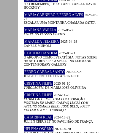
“DO REMEMBER, THEY CAN’T CANCEL DAVID
HOCKNEY”
MARIA CARNEIRO E PEDRO ALVES
2025-06-
27
ESCALAR UMA MONTANHA CHAMADA
CATITA
MARIANA VARELA
2025-05-30
ENTRE OS VOSSOS DENTES
MAFALDA TEIXEIRA
2025-04-28
ZANELE MUHOLI
CLÁUDIA HANDEM
2025-03-21
O ARQUIVO COMO ESTRATÉGIA. NOTAS SOBRE
‘HOW TO REVERSE A SPELL’, NA LEHMANN
CONTEMPORARY GALLERY
PEDRO CABRAL SANTO
2025-02-21
JORGE FERRÉ I EL COR ABSTRACTE
CRISTINA FILIPE
2025-01-10
TUBOLAGEM
, DE MARIA JOSÉ OLIVEIRA
CRISTINA FILIPE
2024-11-25
FLORA CALDENSE. UMA COLABORAÇÃO
PÓSTUMA DE MARTA GALVÃO LUCAS COM
AVELINO SOARES BELO, JOSÉ BELO, JOSEF
FÜLLER E JOSÉ LOURENÇO
CATARINA REAL
2024-10-22
JULIEN CREUZET NO PAVILHÃO DE FRANÇA
HELENA OSÓRIO
2024-09-20