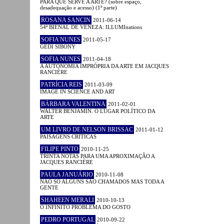
PARA QUE SERVE A ARTE? (sobre espaço,
desadequação e acesso) (1ª parte)
ROSANA SANCIN
2011-06-14
54ª BIENAL DE VENEZA: ILLUMInations
SOFIA NUNES
2011-05-17
GEDI SIBONY
SOFIA NUNES
2011-04-18
A AUTONOMIA IMPRÓPRIA DA ARTE EM JACQUES
RANCIÈRE
PATRÍCIA REIS
2011-03-09
IMAGE IN SCIENCE AND ART
BÁRBARA VALENTINA
2011-02-01
WALTER BENJAMIN. O LUGAR POLÍTICO DA
ARTE
UM LIVRO DE NELSON BRISSAC
2011-01-12
PAISAGENS CRÍTICAS
FILIPE PINTO
2010-11-25
TRINTA NOTAS PARA UMA APROXIMAÇÃO A
JACQUES RANCIÈRE
PAULA JANUÁRIO
2010-11-08
NÃO SÓ ALGUNS SÃO CHAMADOS MAS TODA A
GENTE
SHAHEEN MERALI
2010-10-13
O INFINITO PROBLEMA DO GOSTO
PEDRO PORTUGAL
2010-09-22