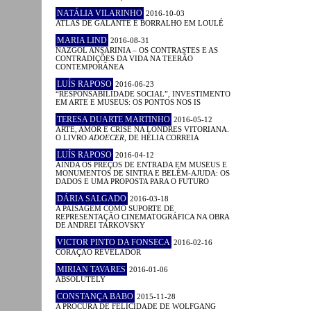
NATÁLIA VILARINHO
2016-10-03
ATLAS DE GALANTE E BORRALHO EM LOULÉ
MARIA LIND
2016-08-31
NAZGOL ANSARINIA – OS CONTRASTES E AS
CONTRADIÇÕES DA VIDA NA TEERÃO
CONTEMPORÂNEA
LUÍS RAPOSO
2016-06-23
“RESPONSABILIDADE SOCIAL”, INVESTIMENTO
EM ARTE E MUSEUS: OS PONTOS NOS IS
TERESA DUARTE MARTINHO
2016-05-12
ARTE, AMOR E CRISE NA LONDRES VITORIANA.
O LIVRO
ADOECER
, DE HÉLIA CORREIA
LUÍS RAPOSO
2016-04-12
AINDA OS PREÇOS DE ENTRADA EM MUSEUS E
MONUMENTOS DE SINTRA E BELÉM-AJUDA: OS
DADOS E UMA PROPOSTA PARA O FUTURO
DÁRIA SALGADO
2016-03-18
A PAISAGEM COMO SUPORTE DE
REPRESENTAÇÃO CINEMATOGRÁFICA NA OBRA
DE ANDREI TARKOVSKY
VICTOR PINTO DA FONSECA
2016-02-16
CORAÇÃO REVELADOR
MIRIAN TAVARES
2016-01-06
ABSOLUTELY
CONSTANÇA BABO
2015-11-28
A PROCURA DE FELICIDADE DE WOLFGANG