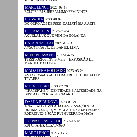
MARC LENOT
2023-09-07
EXISTE UM SURREALISMO FEMININO?
LIZ VAHIA
2023-08-04
DO OURO AOS DEUSES, DA MATÉRIA À ARTE
ELISA MELONI
2023-07-04
AQUELA LUZ QUE VEM DA HOLANDA
CATARINA REAL
2023-05-31
ANGUESÂNGUE
, DE DANIEL LIMA
MIRIAN TAVARES
2023-04-25
TERRITÓRIOS INVISÍVEIS – EXPOSIÇÃO DE
MANUEL BAPTISTA
MADALENA FOLGADO
2023-03-24
AS
ALTER-NATIVAS
DO BAIRRO DO GONÇALO M.
TAVARES
RUI MOURÃO
2023-02-20
“TRANSFAKE”? IDENTIDADE E ALTERIDADE NA
BUSCA DE VERDADES NA ARTE
DASHA BIRUKOVA
2023-01-20
A NARRATIVA VELADA DAS SENSAÇÕES: ‘A
ÚLTIMA VEZ QUE VI MACAU’ DE JOÃO PEDRO
RODRIGUES E JOÃO RUI GUERRA DA MATA
JOANA CONSIGLIERI
2022-12-18
RUI CHAFES,
DESABRIGO
MARC LENOT
2022-11-17