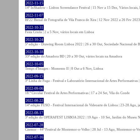
2022-11-15
14º InShadow – Lisbon Screendance Festival | 15 Nov a 15 Dez, Vários locais,
2022-11-07
BF22 Bienal de Fotografia de Vila Franca de Xira | 12 Nov 2022 a 26 Fev 2023, 
2022-10-31
Festa Criola | 2 a 5 Nov, vários locais em Lisboa
2022-10-24
5ª edição - Drawing Room Lisboa 2022 | 26 a 30 Out, Sociedade Nacional de Be
2022-10-18
33ª edição do Amadora BD | 20 a 30 Out, vários locais na Amadora
2022-10-05
Temps d'Images - Momento II | 8 Out a 6 Nov, Lisboa
2022-09-15
3º Linha de Fuga - Festival e Laboratório Internacional de Artes Performativas 
2022-09-06
18.º Circular Festival de Artes Performativas | 17 a 24 Set, Vila do Conde
2022-08-22
14ª edição FUSO - Festival Internacional de Videoarte de Lisboa | 23-28 Ago, j
2022-08-17
3ª edição do OPERAFEST LISBOA 2022 | 19 Ago - 10 Set, Jardim do Museu Na
2022-07-28
Citemor - 44º Festival de Montemor-o-Velho | 28 Jul - 13 Ago, Montemor-o-Ve
2022-07-16