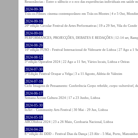
Ressonâncias - Entre o silêncio e o eco das experiências individuais em saúde 
2024-09-30
Trás-os-Filmes: cinema contemporâneo em Trás-os-Montes | 4 e 5 Out, Mondi
2024-09-16
20ª edição Circular Festival de Artes Performativas | 19 a 29 Set, Vila do Conde
2024-09-03
PERFORMANCES, PROJECÇÕES, DEBATES E REDAÇÕES | 12-14 set, Rampa
2024-08-26
16ª edição FUSO - Festival Internacional de Videoarte de Lisboa | 27 Ago a 1 Se
2024-08-12
5ª edição Operafest 2024 | 22 Ago a 11 Set, Vários locais, Lisboa e Oeiras
2024-07-30
3ª Edição Festival Ocupar a Velga | 3 a 11 Agosto, Aldeia de Valezim
2024-07-16
Ciclo Imagens de Pensamento: Conferência
Corpo rebelde, corpo vulnerável
, d
2024-06-17
Semana Acesso Cultura 2024 | 17 a 23 Junho, Lisboa
2024-05-30
InArt – Community Arts Festival | 30 Mai - 29 Jun, Lisboa
2024-05-18
ARCOlisboa 2024 | 23 a 26 Maio, Cordoaria Nacional, Lisboa
2024-04-23
8.ª edição do DDD – Festival Dias da Dança | 23 Abr - 5 Mai, Porto, Matosinho