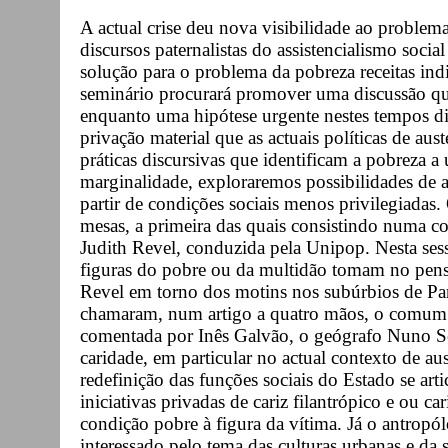
A actual crise deu nova visibilidade ao problem
discursos paternalistas do assistencialismo soci
solução para o problema da pobreza receitas in
seminário procurará promover uma discussão qu
enquanto uma hipótese urgente nestes tempos dif
privação material que as actuais políticas de aus
práticas discursivas que identificam a pobreza a
marginalidade, exploraremos possibilidades de 
partir de condições sociais menos privilegiadas.
mesas, a primeira das quais consistindo numa c
Judith Revel, conduzida pela Unipop. Nesta sess
figuras do pobre ou da multidão tomam no pens
Revel em torno dos motins nos subúrbios de Pa
chamaram, num artigo a quatro mãos, o comum 
comentada por Inês Galvão, o geógrafo Nuno Ser
caridade, em particular no actual contexto de au
redefinição das funções sociais do Estado se ar
iniciativas privadas de cariz filantrópico e ou ca
condição pobre à figura da vítima. Já o antrop
interessado pelo tema das culturas urbanas e da