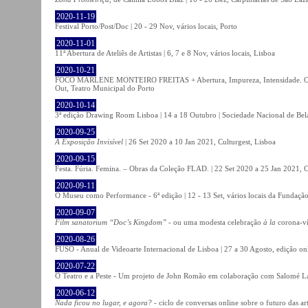
2020-11-19
Festival Porto/Post/Doc | 20 - 29 Nov, vários locais, Porto
2020-11-01
11ª Abertura de Ateliês de Artistas | 6, 7 e 8 Nov, vários locais, Lisboa
2020-10-21
FOCO MARLENE MONTEIRO FREITAS + Abertura, Impureza, Intensidade. Olhare
Out, Teatro Municipal do Porto
2020-10-14
3ª edição Drawing Room Lisboa | 14 a 18 Outubro | Sociedade Nacional de Bela
2020-09-25
A Exposição Invisível
| 26 Set 2020 a 10 Jan 2021, Culturgest, Lisboa
2020-09-15
Festa. Fúria. Femina. – Obras da Coleção FLAD. | 22 Set 2020 a 25 Jan 2021, C
2020-09-11
O Museu como Performance - 6ª edição | 12 - 13 Set, vários locais da Fundação
2020-09-07
Film sanatorium “Doc’s Kingdom”
- ou uma modesta celebração
à la
corona-ví
2020-08-26
FUSO - Anual de Videoarte Internacional de Lisboa | 27 a 30 Agosto, edição on
2020-07-22
O Teatro e a Peste - Um projeto de John Romão em colaboração com Salomé La
2020-06-12
Nada ficou no lugar, e agora?
- ciclo de conversas online sobre o futuro das ar