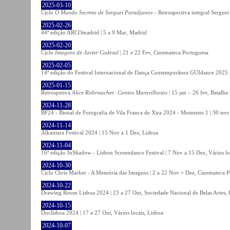
2025-03-10
Ciclo
O Mundo Secreto de Serguei Paradjanov
- Retrospectiva integral Sergu
2025-02-26
44ª edição ARCOmadrid | 5 a 9 Mar, Madrid
2025-02-20
Ciclo
Imagens de Javier Codesal
| 21 e 22 Fev, Cinemateca Portuguesa
2025-02-05
14ª edição do Festival Internacional de Dança Contemporânea GUIdance 2025 |
2025-01-15
Retrospetiva
Alice Rohrwacher: Contos Maravilhosos
| 15 jan – 26 fev, Batalh
2024-11-28
BF24 - Bienal de Fotografia de Vila Franca de Xira 2024 - Momento 1 | 30 nov 
2024-11-14
Alkantara Festival 2024 | 15 Nov a 1 Dez, Lisboa
2024-11-04
16ª edição InShadow - Lisbon Screendance Festival | 7 Nov a 15 Dez, Vários lo
2024-10-30
Ciclo Chris Marker - A Memória das Imagens | 2 a 22 Nov + Dez, Cinemateca P
2024-10-22
Drawing Room Lisboa 2024 | 23 a 27 Out, Sociedade Nacional de Belas Artes, 
2024-10-15
Doclisboa 2024 | 17 a 27 Out, Vários locais, Lisboa
2024-10-07