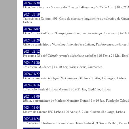
2024-03-30
Ciclo Sem Censura - Sucessos do Cinema Italiano no pós 25 de Abril | 18 a 21
2024-03-19
Transcinema Comum #01. Ciclo de cinema e lançamento do colectivo de Cine
Lisboa
2024-03-02
Ciclo
Corpos Políticos: O corpo fora da norma nas artes performativas
| 4–16 M
2024-02-20
Ciclo de seminários e Workshop
Intimidades públicas, Performance, performati
2024-02-12
Programa
Não foi Cabral: revendo silêncios e omissões
| 16 Fev a 24 Mai, Escol
2024-01-30
13ª edição GUIdance | 1 a 10 Fev, Vários locais, Guimarães
2024-01-22
Ciclo de conferências
Aqui, No Universo
| 30 Jan a 30 Abr, Culturgest, Lisboa
2024-01-16
18º edição Festival Lisboa Mistura | 20 e 21 Jan, Capitólio, Lisboa
2024-01-09
Idiota
, performance de Marlene Monteiro Freitas | 9 e 10 Jan, Fundação Calou
2024-01-04
Mostra de Cinema IPO Lisboa 100 Anos | 5-7 Jan, Cinema São Jorge, Lisboa
2023-11-24
15.ª edição InShadow – Lisbon ScreenDance Festival | 9 Nov - 15 Dez, Vários l