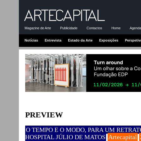
Magazine de Arte
Publicidade
Contactos
Home
Agenda-
Notícias
Entrevista
Estado da Arte
Exposições
Perspetiv
PREVIEW
O TEMPO E O MODO, PARA UM RETRAT
HOSPITAL JÚLIO DE MATOS
Artecapital