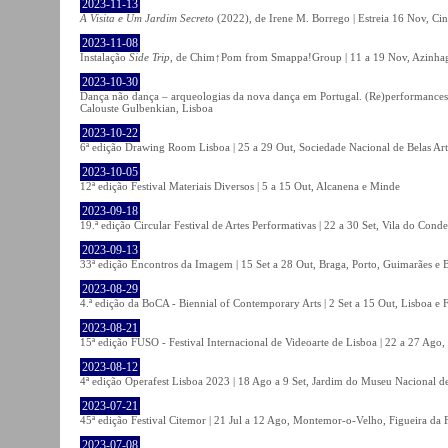
2023-11-13
A Visita e Um Jardim Secreto
(2022), de Irene M. Borrego | Estreia 16 Nov, Ci
2023-11-08
Instalação
Side Trip
, de Chim↑Pom from Smappa!Group | 11 a 19 Nov, Azinhaga
2023-10-30
Dança não dança – arqueologias da nova dança em Portugal. (Re)performances,
Calouste Gulbenkian, Lisboa
2023-10-22
6ª edição Drawing Room Lisboa | 25 a 29 Out, Sociedade Nacional de Belas Art
2023-10-05
12ª edição Festival Materiais Diversos | 5 a 15 Out, Alcanena e Minde
2023-09-18
19.ª edição Circular Festival de Artes Performativas | 22 a 30 Set, Vila do Conde
2023-09-13
33ª edição Encontros da Imagem | 15 Set a 28 Out, Braga, Porto, Guimarães e 
2023-08-29
4.ª edição da BoCA - Biennial of Contemporary Arts | 2 Set a 15 Out, Lisboa e 
2023-08-21
15ª edição FUSO - Festival Internacional de Videoarte de Lisboa | 22 a 27 Ago, 
2023-08-12
4ª edição Operafest Lisboa 2023 | 18 Ago a 9 Set, Jardim do Museu Nacional de
2023-07-21
45ª edição Festival Citemor | 21 Jul a 12 Ago, Montemor-o-Velho, Figueira da
2023-07-08