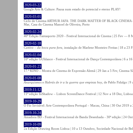
2020-03-22
Google Arts & Culture: Pausa num estado de potencial e eterno PLAY!
2020-03-01
Ciclo de Cinema ARTHUR JAFA: THE DARK MATTER OF BLACK CINEMA - 
Mar, Casa do Cinema Manoel de Oliveira, Porto
2020-02-24
40ª Edição Fantasporto 2020 - Festival Internacional de Cinema | 25 Fev — 8 M
2020-02-18
Cattivo – da boca para fora
, instalação de Marlene Monteiro Freitas | 18 a 23 
2020-02-04
10ª edição GUIdance - Festival Internacional de Dança Contemporânea | 6 a 16
2020-01-23
17.ª KINO – Mostra de Cinema de Expressão Alemã | 29 Jan a 5 Fev, Cinema Sã
2020-01-08
Anarquismos
e
Habrás de ir a la guerra que empieza hoy
, de Pablo Fidalgo | 9 
2019-11-12
11ª edição InShadow – Lisbon ScreenDance Festival | 12 Nov a 18 Dez, Lisboa
2019-10-29
O Fio Invisível: Arte Contemporânea Portugal – Macau, China | 30 Out 2019 
2019-10-24
Amadora BD - Festival Internacional de Banda Desenhada - 30ª edição | 24 Ou
2019-10-09
2a Edição Drawing Room Lisboa | 10 a 13 Outubro, Sociedade Nacional de Bel