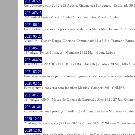
2021-07-27
Ciclo
Por uma canção
| 2 a 21 Agosto, Cinemateca Portuguesa - Esplanada 39 
2021-07-15
29º Festival Curtas Vila do Conde | 16 a 25 de julho, Vila do Conde
2021-06-14
Ciclo
Palavra, Ferro e Fogo
- conversa de Rosa Maria Martelo com Rui Chafes |
2021-05-28
VOARTE – Dias de Dança, Cinema e Comunidade | 1 a 5 Jun, Teatro do Bairro,
2021-05-10
19ª edição Temps d’Images - Momento I | 12 Mai - 6 Jun, Lisboa
2021-04-24
DIA DA LIBERDADE / DIA DO TRABALHADOR | 25 Abr - 29 Mai, MIRA, P
2021-03-23
Itinerários sonoros na performance art: processos de criação e recriação artíst
2021-02-12
Retrospetiva e conversa com Jonathan Meades | Garagem Sul - ONLINE
2021-01-15
18.ª edição KINO - Mostra de Cinema de Expressão Alemã | 21-27 Jan, Online (
2021-01-01
Homem-agem
, uma produção Bestiário | 7-10 Jan, Escola de Mulheres – Clube 
2020-12-11
Windows
, de José Capela | 11 Dez 2020 a 28 Fev 2021, MNAA — Museu Nacion
2020-12-02
Zona Fronteiriça
, de Camila Lobos Díaz | 10 - 20 Dez, Carpintarias de São Láz