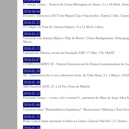
2018-04-09
8.ª edição Córtex – Festival de Curtas-Metragens de Sintra | 11 a 18 Abril, Sintr
2018-04-04
Encontro Silencioso
(2017) de Miguel Clara Vasconcelos | Estreia 5 Abr, Cinem
2018-03-25
11ª edição da Festa do Cinema Italiano | 4 a 12 Abril, Lisboa
2018-03-22
Conversa com Sammy Baloji e Filip de Boeck | Urban Realignments: Ethnographi
Março
2018-03-15
Lançamento Electra, revista da Fundação EDP | 17 Mar, 17h, MAAT
2018-03-07
CUMPLICIDADES´18 - Festival Internacional de Dança Contemporânea de Lisb
2018-02-28
X6 - Experiments for a non submissive body
, de Túlio Rosa | 2 e 3 Março, 21h3
2018-02-20
ARCOmadrid 2018 | 21 a 25 Fev, Feira de Madrid
2018-02-12
Fernando Lemos – «como, não é retrato?»
, antestreia do filme de Jorge Silv
2018-02-06
Conversa sobre “Desobediência Epistémica”: Bonaventure Ndikung e Paul G
2018-01-25
Pedro Cabral Santo apresenta
Endless
no Centro Cultural Vila Flor | 27 Janeiro,
2018-01-14