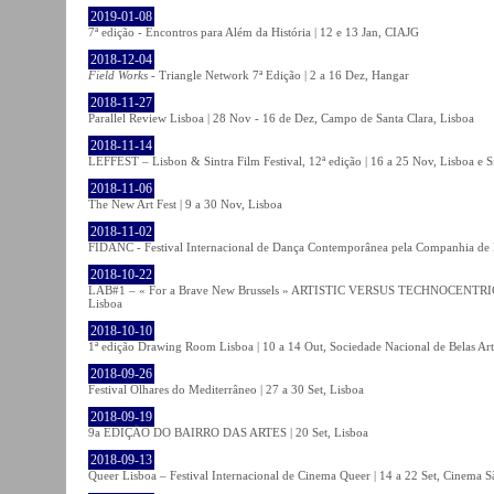
2019-01-08
7ª edição - Encontros para Além da História | 12 e 13 Jan, CIAJG
2018-12-04
Field Works
- Triangle Network 7ª Edição | 2 a 16 Dez, Hangar
2018-11-27
Parallel Review Lisboa | 28 Nov - 16 de Dez, Campo de Santa Clara, Lisboa
2018-11-14
LEFFEST – Lisbon & Sintra Film Festival, 12ª edição | 16 a 25 Nov, Lisboa e S
2018-11-06
The New Art Fest | 9 a 30 Nov, Lisboa
2018-11-02
FIDANC - Festival Internacional de Dança Contemporânea pela Companhia de
2018-10-22
LAB#1 – « For a Brave New Brussels » ARTISTIC VERSUS TECHNOCENTRI
Lisboa
2018-10-10
1ª edição Drawing Room Lisboa | 10 a 14 Out, Sociedade Nacional de Belas Art
2018-09-26
Festival Olhares do Mediterrâneo | 27 a 30 Set, Lisboa
2018-09-19
9a EDIÇÃO DO BAIRRO DAS ARTES | 20 Set, Lisboa
2018-09-13
Queer Lisboa – Festival Internacional de Cinema Queer | 14 a 22 Set, Cinema 