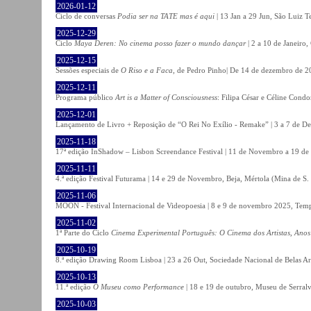
2026-01-12
Ciclo de conversas
Podia ser na TATE mas é aqui
| 13 Jan a 29 Jun, São Luiz T
2025-12-29
Ciclo
Maya Deren: No cinema posso fazer o mundo dançar
| 2 a 10 de Janeiro
2025-12-15
Sessões especiais de
O Riso e a Faca
, de Pedro Pinho| De 14 de dezembro de 20
2025-12-11
Programa público
Art is a Matter of Consciousness
: Filipa César e Céline Cond
2025-12-01
Lançamento de Livro + Reposição de “O Rei No Exílio - Remake” | 3 a 7 de D
2025-11-18
17ª edição InShadow – Lisbon Screendance Festival | 11 de Novembro a 19 de
2025-11-11
4.ª edição Festival Futurama | 14 e 29 de Novembro, Beja, Mértola (Mina de S
2025-11-06
MOON - Festival Internacional de Videopoesia | 8 e 9 de novembro 2025, Temp
2025-11-02
1ª Parte do Ciclo
Cinema Experimental Português: O Cinema dos Artistas, Anos
2025-10-19
8.ª edição Drawing Room Lisboa | 23 a 26 Out, Sociedade Nacional de Belas Ar
2025-10-13
11.ª edição
O Museu como Performance
| 18 e 19 de outubro, Museu de Serral
2025-10-03