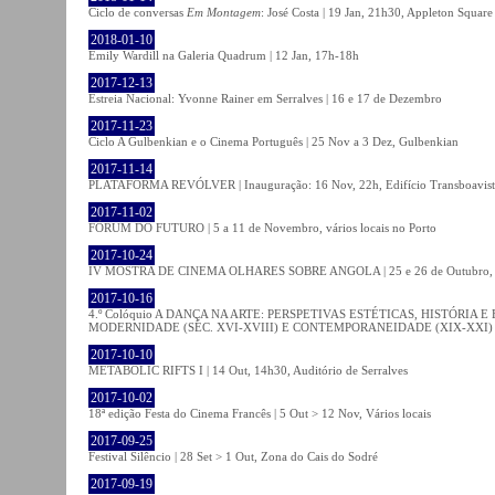
Ciclo de conversas
Em Montagem
: José Costa | 19 Jan, 21h30, Appleton Square
2018-01-10
Emily Wardill na Galeria Quadrum | 12 Jan, 17h-18h
2017-12-13
Estreia Nacional: Yvonne Rainer em Serralves | 16 e 17 de Dezembro
2017-11-23
Ciclo A Gulbenkian e o Cinema Português | 25 Nov a 3 Dez, Gulbenkian
2017-11-14
PLATAFORMA REVÓLVER | Inauguração: 16 Nov, 22h, Edifício Transboavista
2017-11-02
FÓRUM DO FUTURO | 5 a 11 de Novembro, vários locais no Porto
2017-10-24
IV MOSTRA DE CINEMA OLHARES SOBRE ANGOLA | 25 e 26 de Outubro
2017-10-16
4.º Colóquio A DANÇA NA ARTE: PERSPETIVAS ESTÉTICAS, HISTÓRIA
MODERNIDADE (SÉC. XVI-XVIII) E CONTEMPORANEIDADE (XIX-XXI) | 21 O
2017-10-10
METABOLIC RIFTS I | 14 Out, 14h30, Auditório de Serralves
2017-10-02
18ª edição Festa do Cinema Francês | 5 Out > 12 Nov, Vários locais
2017-09-25
Festival Silêncio | 28 Set > 1 Out, Zona do Cais do Sodré
2017-09-19