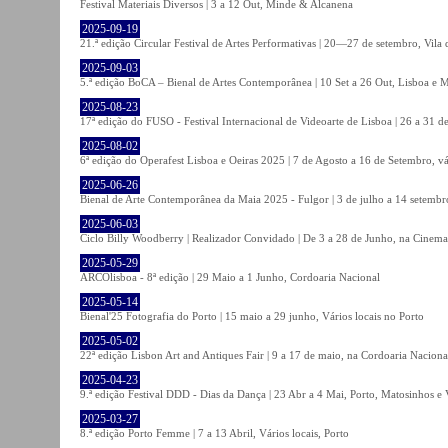
Festival Materiais Diversos | 3 a 12 Out, Minde & Alcanena
2025-09-19
21.ª edição Circular Festival de Artes Performativas | 20—27 de setembro, Vila
2025-09-03
5.ª edição BoCA – Bienal de Artes Contemporânea | 10 Set a 26 Out, Lisboa e 
2025-08-23
17ª edição do FUSO - Festival Internacional de Videoarte de Lisboa | 26 a 31 d
2025-08-02
6ª edição do Operafest Lisboa e Oeiras 2025 | 7 de Agosto a 16 de Setembro, vá
2025-06-26
Bienal de Arte Contemporânea da Maia 2025 - Fulgor | 3 de julho a 14 setemb
2025-06-03
Ciclo Billy Woodberry | Realizador Convidado | De 3 a 28 de Junho, na Cinema
2025-05-29
ARCOlisboa - 8ª edição | 29 Maio a 1 Junho, Cordoaria Nacional
2025-05-14
Bienal'25 Fotografia do Porto | 15 maio a 29 junho, Vários locais no Porto
2025-05-02
22ª edição Lisbon Art and Antiques Fair | 9 a 17 de maio, na Cordoaria Naciona
2025-04-23
9.ª edição Festival DDD - Dias da Dança | 23 Abr a 4 Mai, Porto, Matosinhos e
2025-03-27
8.ª edição Porto Femme | 7 a 13 Abril, Vários locais, Porto