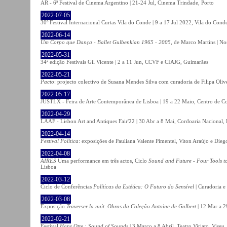
AR - 6ª Festival de Cinema Argentino | 21-24 Jul, Cinema Trindade, Porto
2022-07-05
30º Festival Internacional Curtas Vila do Conde | 9 a 17 Jul 2022, Vila do Cond
2022-06-14
Um Corpo que Dança - Ballet Gulbenkian 1965 - 2005
, de Marco Martins | No
2022-05-31
34ª edição Festivais Gil Vicente | 2 a 11 Jun, CCVF e CIAJG, Guimarães
2022-05-21
Pacto
: projecto colectivo de Susana Mendes Silva com curadoria de Filipa Oli
2022-05-17
JUSTLX - Feira de Arte Contemporânea de Lisboa | 19 a 22 Maio, Centro de C
2022-04-29
LAAF - Lisbon Art and Antiques Fair'22 | 30 Abr a 8 Mai, Cordoaria Nacional,
2022-04-14
Festival Política
: exposições de Pauliana Valente Pimentel, Viton Araújo e Die
2022-04-08
AIRES
Uma performance em três actos, Ciclo
Sound and Future - Four Tools t
Lisboa
2022-03-12
Ciclo de Conferências
Políticas da Estética: O Futuro do Sensível
| Curadoria e
2022-03-08
Exposição
Traverser la nuit. Obras da Coleção Antoine de Galbert
| 12 Mar a 2
2022-02-21
Festival
Hans Otte : Sound of Sounds
| 3 Março a 8 Abril, Teatro Viriato, Viseu.