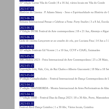
31ª edição Curtas Vila do Conde | 8 a 16 Jul, vários locais em Vila do Conde
2023-07-03
Histórias do Cinema : P. Adams Sitney -
Sexo e Espiritualidade na História do
2023-06-26
Semana Internacional Pensar e Celebrar a Festa:
Party Studies
| 3 a 8 Jul, Escol
2023-06-17
1ª Edição DUSK Festival de Arte contemporânea | 18 e 21 Jun, Alentejo e Alga
2023-06-12
Ciclo de cinema
Lançaram-se ao assalto do céu
, por Luciana Fina | 14 Jun a 5
2023-06-01
35ª edição Festivais Gil Vicente | 1 a 10 Jun, CCVF e CIAJG, Guimarães
2023-05-24
ARCOlisboa 2023 - Feira Internacional de Arte Contemporânea | 25 a 28 Maio,
2023-05-17
Exposição
Gris, Vide, Cris
, de Rui Chafes e Alberto Giacometti | 18 Mai a 18 S
2023-05-04
4ª edição Cumplicidades – Festival Internacional de Dança Contemporânea de L
2023-04-25
3ª edição TRANSBORDA - Mostra Internacional de Artes Performativas de Alma
2023-04-10
7.ª edição DDD – Festival Dias da Dança 2023 | 18 a 30 Abr, Porto, Matosinhos
2023-03-31
Festival Abril Dança Coimbra | 1 a 30 Abr, Vários locais, Coimbra