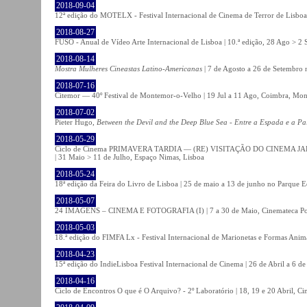
2018-09-04
12ª edição do MOTELX - Festival Internacional de Cinema de Terror de Lisboa 
2018-08-27
FUSO - Anual de Vídeo Arte Internacional de Lisboa | 10.ª edição, 28 Ago > 2 
2018-08-14
Mostra Mulheres Cineastas Latino-Americanas
| 7 de Agosto a 26 de Setembro 
2018-07-16
Citemor — 40º Festival de Montemor-o-Velho | 19 Jul a 11 Ago, Coimbra, Mon
2018-07-02
Pieter Hugo,
Between the Devil and the Deep Blue Sea - Entre a Espada e a Pa
2018-05-29
Ciclo de Cinema PRIMAVERA TARDIA — (RE) VISITAÇÃO DO CINEMA JAPONÊS
| 31 Maio > 11 de Julho, Espaço Nimas, Lisboa
2018-05-24
18ª edição da Feira do Livro de Lisboa | 25 de maio a 13 de junho no Parque 
2018-05-07
24 IMAGENS – CINEMA E FOTOGRAFIA (I) | 7 a 30 de Maio, Cinemateca Po
2018-05-03
18.ª edição do FIMFA Lx - Festival Internacional de Marionetas e Formas Anim
2018-04-23
15ª edição do IndieLisboa Festival Internacional de Cinema | 26 de Abril a 6 d
2018-04-16
Ciclo de Encontros O que é O Arquivo? - 2º Laboratório | 18, 19 e 20 Abril, C