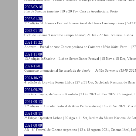
2022-02-16
Fim de Semana Inquieto
| 19 e 20 Fev, Casa da Arquitectura, Porto
2022-01-30
11ª edição GUIdance - Festival Internacional de Dança Contemporânea | 3-12 Fe
2022-01-19
Ciclo de Cinema 'Cineclube Campo Aberto' | 21 Jan - 27 Jun, Brotéria, Lisboa
2021-11-22
Anozero – Bienal de Arte Contemporânea de Coimbra /
Meia-Noite
. Parte 1 | 
2021-11-09
13.ª edição InShadow – Lisbon ScreenDance Festival | 15 Nov a 15 Dez, Vários
2021-11-01
Congresso internacional
Na escalada do desejo — Julião Sarmento (1948-2021
2021-10-27
4ª edição da Drawing Room Lisboa | 27 a 31 Out, Sociedade Nacional de Belas 
2021-09-29
Fracture Empire
, de Samson Kambalu | 2 Out 2021 - 6 Fev 2022, Culturgest, L
2021-09-13
17ª edição do Circular Festival de Artes Performativas | 18 - 25 Set 2021, Vila
2021-08-17
2ª Edição Operafest Lisboa | 20 Ago a 11 Set, Jardim do Museu Nacional de Art
2021-08-09
AR - 6° Festival de Cinema Argentino | 12 a 18 Agosto 2021, Cinema Ideal, Li