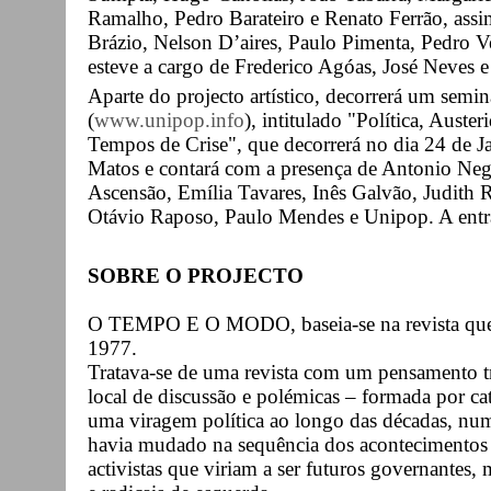
Ramalho, Pedro Barateiro e Renato Ferrão, ass
Brázio, Nelson D’aires, Paulo Pimenta, Pedro Ve
esteve a cargo de Frederico Agóas, José Neves 
Aparte do projecto artístico, decorrerá um semi
(
www.unipop.info
), intitulado "Política, Aust
Tempos de Crise", que decorrerá no dia 24 de Ja
Matos e contará com a presença de Antonio Neg
Ascensão, Emília Tavares, Inês Galvão, Judith
Otávio Raposo, Paulo Mendes e Unipop. A entra
SOBRE O PROJECTO
O TEMPO E O MODO, baseia-se na revista que fo
1977.
Tratava-se de uma revista com um pensamento tra
local de discussão e polémicas – formada por cat
uma viragem política ao longo das décadas, num
havia mudado na sequência dos acontecimentos 
activistas que viriam a ser futuros governantes,