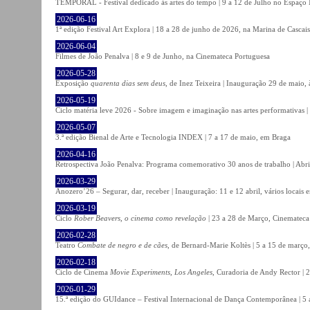
TEMPORAL - Festival dedicado às artes do tempo | 9 a 12 de Julho no Espaço
2026-06-16
1ª edição Festival Art Explora | 18 a 28 de junho de 2026, na Marina de Cascais
2026-06-04
Filmes de João Penalva | 8 e 9 de Junho, na Cinemateca Portuguesa
2026-05-28
Exposição
quarenta dias sem deus
, de Inez Teixeira | Inauguração 29 de maio
2026-05-19
Ciclo matéria leve 2026 - Sobre imagem e imaginação nas artes performativas |
2026-05-07
3.ª edição Bienal de Arte e Tecnologia INDEX | 7 a 17 de maio, em Braga
2026-04-16
Retrospectiva João Penalva: Programa comemorativo 30 anos de trabalho | Abri
2026-03-29
Anozero’26 – Segurar, dar, receber | Inauguração: 11 e 12 abril, vários locais
2026-03-19
Ciclo
Rober Beavers, o cinema como revelação
| 23 a 28 de Março, Cinemateca
2026-02-28
Teatro
Combate de negro e de cães
, de Bernard-Marie Koltès | 5 a 15 de março,
2026-02-18
Ciclo de Cinema
Movie Experiments, Los Angeles
, Curadoria de Andy Rector | 2
2026-01-29
15.ª edição do GUIdance – Festival Internacional de Dança Contemporânea | 5 