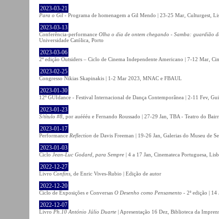
2023-03-21
Para o Gil
- Programa de homenagem a Gil Mendo | 23-25 Mar, Culturgest, Li
2023-03-13
Conferência-performance
Olha o dia de ontem chegando - Samba: guardião 
Universidade Católica, Porto
2023-03-06
2ª edição Outsiders – Ciclo de Cinema Independente Americano | 7-12 Mar, C
2023-02-25
Congresso Nikias Skapinakis | 1-2 Mar 2023, MNAC e FBAUL
2023-01-30
12º GUIdance - Festival Internacional de Dança Contemporânea | 2-11 Fev, Gu
2023-01-23
S/título #8
, por auéééu e Fernando Roussado | 27-29 Jan, TBA - Teatro do Bair
2023-01-17
Performance
Reflection
de Davis Freeman | 19-26 Jan, Galerias do Museu de Ser
2023-01-03
Ciclo
Jean-Luc Godard, para Sempre
| 4 a 17 Jan, Cinemateca Portuguesa, Lis
2022-12-27
Livro
Confins
, de Enric Vives-Rubio | Edição de autor
2022-12-20
Ciclo de Exposições e Conversas
O Desenho como Pensamento
- 2ª edição | 14
2022-12-07
Livro
Ph.10 António Júlio Duarte
| Apresentação 16 Dez, Biblioteca da Impren