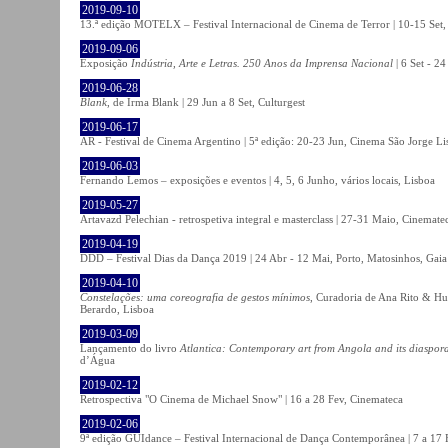
2019-09-10
13.ª edição MOTELX – Festival Internacional de Cinema de Terror | 10-15 Set,
2019-09-06
Exposição
Indústria, Arte e Letras. 250 Anos da Imprensa Nacional
| 6 Set - 2
2019-06-28
Blank
, de Irma Blank | 29 Jun a 8 Set, Culturgest
2019-06-17
AR - Festival de Cinema Argentino | 5ª edição: 20-23 Jun, Cinema São Jorge Li
2019-06-03
Fernando Lemos – exposições e eventos | 4, 5, 6 Junho, vários locais, Lisboa
2019-05-27
Artavazd Pelechian - retrospetiva integral e masterclass | 27-31 Maio, Cinemat
2019-04-19
DDD – Festival Dias da Dança 2019 | 24 Abr - 12 Mai, Porto, Matosinhos, Gaia
2019-04-10
Constelações: uma coreografia de gestos mínimos
, Curadoria de Ana Rito & Hu
Berardo, Lisboa
2019-03-09
Lançamento do livro
Atlantica: Contemporary art from Angola and its diaspor
d’Água
2019-02-12
Retrospectiva "O Cinema de Michael Snow" | 16 a 28 Fev, Cinemateca
2019-02-06
9ª edição GUIdance – Festival Internacional de Dança Contemporânea | 7 a 17