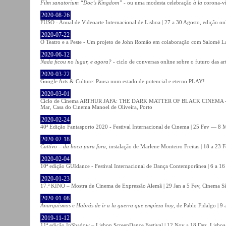
Film sanatorium “Doc’s Kingdom”
- ou uma modesta celebração
à la
corona-ví
2020-08-26
FUSO - Anual de Videoarte Internacional de Lisboa | 27 a 30 Agosto, edição on
2020-07-22
O Teatro e a Peste - Um projeto de John Romão em colaboração com Salomé La
2020-06-12
Nada ficou no lugar, e agora?
- ciclo de conversas online sobre o futuro das ar
2020-03-22
Google Arts & Culture: Pausa num estado de potencial e eterno PLAY!
2020-03-01
Ciclo de Cinema ARTHUR JAFA: THE DARK MATTER OF BLACK CINEMA - 
Mar, Casa do Cinema Manoel de Oliveira, Porto
2020-02-24
40ª Edição Fantasporto 2020 - Festival Internacional de Cinema | 25 Fev — 8 M
2020-02-18
Cattivo – da boca para fora
, instalação de Marlene Monteiro Freitas | 18 a 23 
2020-02-04
10ª edição GUIdance - Festival Internacional de Dança Contemporânea | 6 a 16
2020-01-23
17.ª KINO – Mostra de Cinema de Expressão Alemã | 29 Jan a 5 Fev, Cinema Sã
2020-01-08
Anarquismos
e
Habrás de ir a la guerra que empieza hoy
, de Pablo Fidalgo | 9 
2019-11-12
11ª edição InShadow – Lisbon ScreenDance Festival | 12 Nov a 18 Dez, Lisboa