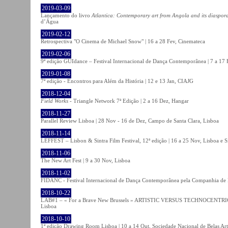
2019-03-09
Lançamento do livro
Atlantica: Contemporary art from Angola and its diaspor
d’Água
2019-02-12
Retrospectiva "O Cinema de Michael Snow" | 16 a 28 Fev, Cinemateca
2019-02-06
9ª edição GUIdance – Festival Internacional de Dança Contemporânea | 7 a 17
2019-01-08
7ª edição - Encontros para Além da História | 12 e 13 Jan, CIAJG
2018-12-04
Field Works
- Triangle Network 7ª Edição | 2 a 16 Dez, Hangar
2018-11-27
Parallel Review Lisboa | 28 Nov - 16 de Dez, Campo de Santa Clara, Lisboa
2018-11-14
LEFFEST – Lisbon & Sintra Film Festival, 12ª edição | 16 a 25 Nov, Lisboa e S
2018-11-06
The New Art Fest | 9 a 30 Nov, Lisboa
2018-11-02
FIDANC - Festival Internacional de Dança Contemporânea pela Companhia de
2018-10-22
LAB#1 – « For a Brave New Brussels » ARTISTIC VERSUS TECHNOCENTRI
Lisboa
2018-10-10
1ª edição Drawing Room Lisboa | 10 a 14 Out, Sociedade Nacional de Belas Art