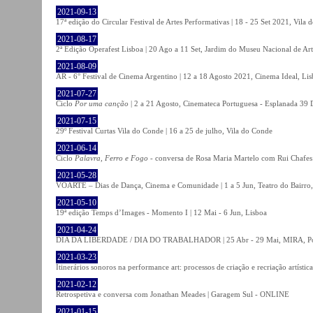
2021-09-13
17ª edição do Circular Festival de Artes Performativas | 18 - 25 Set 2021, Vila
2021-08-17
2ª Edição Operafest Lisboa | 20 Ago a 11 Set, Jardim do Museu Nacional de Art
2021-08-09
AR - 6° Festival de Cinema Argentino | 12 a 18 Agosto 2021, Cinema Ideal, Li
2021-07-27
Ciclo
Por uma canção
| 2 a 21 Agosto, Cinemateca Portuguesa - Esplanada 39 
2021-07-15
29º Festival Curtas Vila do Conde | 16 a 25 de julho, Vila do Conde
2021-06-14
Ciclo
Palavra, Ferro e Fogo
- conversa de Rosa Maria Martelo com Rui Chafes |
2021-05-28
VOARTE – Dias de Dança, Cinema e Comunidade | 1 a 5 Jun, Teatro do Bairro,
2021-05-10
19ª edição Temps d’Images - Momento I | 12 Mai - 6 Jun, Lisboa
2021-04-24
DIA DA LIBERDADE / DIA DO TRABALHADOR | 25 Abr - 29 Mai, MIRA, P
2021-03-23
Itinerários sonoros na performance art: processos de criação e recriação artíst
2021-02-12
Retrospetiva e conversa com Jonathan Meades | Garagem Sul - ONLINE
2021-01-15