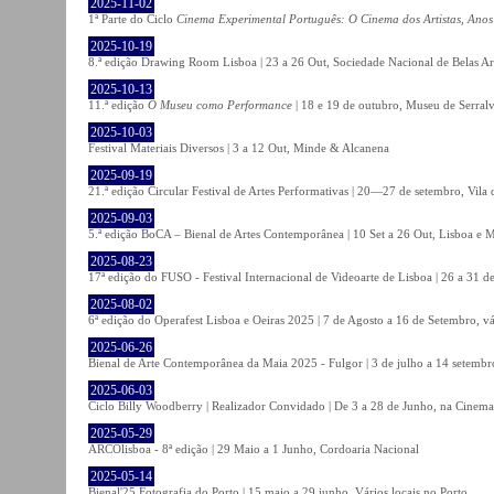
2025-11-02
1ª Parte do Ciclo
Cinema Experimental Português: O Cinema dos Artistas, Anos
2025-10-19
8.ª edição Drawing Room Lisboa | 23 a 26 Out, Sociedade Nacional de Belas Ar
2025-10-13
11.ª edição
O Museu como Performance
| 18 e 19 de outubro, Museu de Serral
2025-10-03
Festival Materiais Diversos | 3 a 12 Out, Minde & Alcanena
2025-09-19
21.ª edição Circular Festival de Artes Performativas | 20—27 de setembro, Vila
2025-09-03
5.ª edição BoCA – Bienal de Artes Contemporânea | 10 Set a 26 Out, Lisboa e 
2025-08-23
17ª edição do FUSO - Festival Internacional de Videoarte de Lisboa | 26 a 31 d
2025-08-02
6ª edição do Operafest Lisboa e Oeiras 2025 | 7 de Agosto a 16 de Setembro, vá
2025-06-26
Bienal de Arte Contemporânea da Maia 2025 - Fulgor | 3 de julho a 14 setemb
2025-06-03
Ciclo Billy Woodberry | Realizador Convidado | De 3 a 28 de Junho, na Cinema
2025-05-29
ARCOlisboa - 8ª edição | 29 Maio a 1 Junho, Cordoaria Nacional
2025-05-14
Bienal'25 Fotografia do Porto | 15 maio a 29 junho, Vários locais no Porto