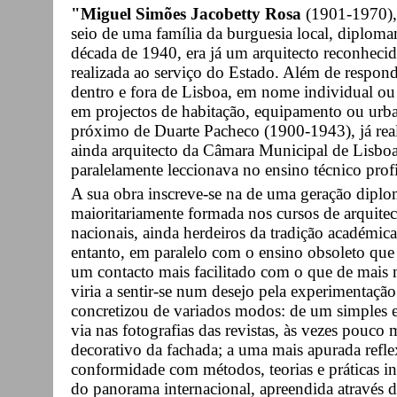
"Miguel Simões Jacobetty Rosa
(1901-1970), 
seio de uma família da burguesia local, diplo
década de 1940, era já um arquitecto reconheci
realizada ao serviço do Estado. Além de respond
dentro e fora de Lisboa, em nome individual ou
em projectos de habitação, equipamento ou urb
próximo de Duarte Pacheco (1900-1943), já reali
ainda arquitecto da Câmara Municipal de Lisboa
paralelamente leccionava no ensino técnico profi
A sua obra inscreve-se na de uma geração dipl
maioritariamente formada nos cursos de arquitec
nacionais, ainda herdeiros da tradição académic
entanto, em paralelo com o ensino obsoleto que
um contacto mais facilitado com o que de mais mo
viria a sentir-se num desejo pela experimentação
concretizou de variados modos: de um simples 
via nas fotografias das revistas, às vezes pouco
decorativo da fachada; a uma mais apurada refl
conformidade com métodos, teorias e práticas in
do panorama internacional, apreendida através de