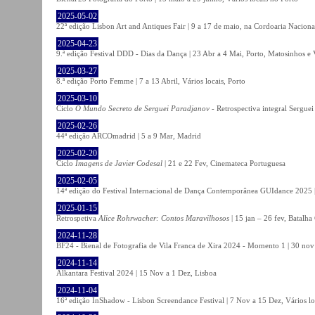
2025-05-02
22ª edição Lisbon Art and Antiques Fair | 9 a 17 de maio, na Cordoaria Naciona
2025-04-23
9.ª edição Festival DDD - Dias da Dança | 23 Abr a 4 Mai, Porto, Matosinhos e
2025-03-27
8.ª edição Porto Femme | 7 a 13 Abril, Vários locais, Porto
2025-03-10
Ciclo
O Mundo Secreto de Serguei Paradjanov
- Retrospectiva integral Sergu
2025-02-26
44ª edição ARCOmadrid | 5 a 9 Mar, Madrid
2025-02-20
Ciclo
Imagens de Javier Codesal
| 21 e 22 Fev, Cinemateca Portuguesa
2025-02-05
14ª edição do Festival Internacional de Dança Contemporânea GUIdance 2025 |
2025-01-15
Retrospetiva
Alice Rohrwacher: Contos Maravilhosos
| 15 jan – 26 fev, Batalh
2024-11-28
BF24 - Bienal de Fotografia de Vila Franca de Xira 2024 - Momento 1 | 30 nov 
2024-11-14
Alkantara Festival 2024 | 15 Nov a 1 Dez, Lisboa
2024-11-04
16ª edição InShadow - Lisbon Screendance Festival | 7 Nov a 15 Dez, Vários lo