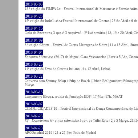
2018-05-03
18.ª edição do FIMFA Lx - Festival Internacional de Marionetas e Formas Anim
2018-04-23
15ª edição do IndieLisboa Festival Internacional de Cinema | 26 de Abril a 6 d
2018-04-16
Ciclo de Encontros O que é O Arquivo? - 2º Laboratório | 18, 19 e 20 Abril, C
2018-04-09
8.ª edição Córtex – Festival de Curtas-Metragens de Sintra | 11 a 18 Abril, Sintr
2018-04-04
Encontro Silencioso
(2017) de Miguel Clara Vasconcelos | Estreia 5 Abr, Cinem
2018-03-25
11ª edição da Festa do Cinema Italiano | 4 a 12 Abril, Lisboa
2018-03-22
Conversa com Sammy Baloji e Filip de Boeck | Urban Realignments: Ethnographi
Março
2018-03-15
Lançamento Electra, revista da Fundação EDP | 17 Mar, 17h, MAAT
2018-03-07
CUMPLICIDADES´18 - Festival Internacional de Dança Contemporânea de Lisb
2018-02-28
X6 - Experiments for a non submissive body
, de Túlio Rosa | 2 e 3 Março, 21h3
2018-02-20
ARCOmadrid 2018 | 21 a 25 Fev, Feira de Madrid