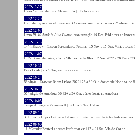
2022-12-27
Livro
Confins
, de Enric Vives-Rubio | Edição de autor
2022-12-20
Ciclo de Exposições e Conversas
O Desenho como Pensamento
- 2ª edição | 14
2022-12-07
Livro
Ph.10 António Júlio Duarte
| Apresentação 16 Dez, Biblioteca da Impren
2022-11-15
14º InShadow – Lisbon Screendance Festival | 15 Nov a 15 Dez, Vários locais,
2022-11-07
BF22 Bienal de Fotografia de Vila Franca de Xira | 12 Nov 2022 a 26 Fev 2023, 
2022-10-31
Festa Criola | 2 a 5 Nov, vários locais em Lisboa
2022-10-24
5ª edição - Drawing Room Lisboa 2022 | 26 a 30 Out, Sociedade Nacional de Be
2022-10-18
33ª edição do Amadora BD | 20 a 30 Out, vários locais na Amadora
2022-10-05
Temps d'Images - Momento II | 8 Out a 6 Nov, Lisboa
2022-09-15
3º Linha de Fuga - Festival e Laboratório Internacional de Artes Performativas 
2022-09-06
18.º Circular Festival de Artes Performativas | 17 a 24 Set, Vila do Conde