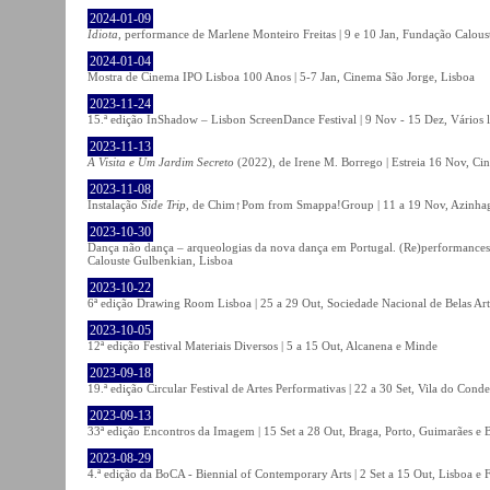
2024-01-09
Idiota
, performance de Marlene Monteiro Freitas | 9 e 10 Jan, Fundação Calou
2024-01-04
Mostra de Cinema IPO Lisboa 100 Anos | 5-7 Jan, Cinema São Jorge, Lisboa
2023-11-24
15.ª edição InShadow – Lisbon ScreenDance Festival | 9 Nov - 15 Dez, Vários l
2023-11-13
A Visita e Um Jardim Secreto
(2022), de Irene M. Borrego | Estreia 16 Nov, Ci
2023-11-08
Instalação
Side Trip
, de Chim↑Pom from Smappa!Group | 11 a 19 Nov, Azinhaga
2023-10-30
Dança não dança – arqueologias da nova dança em Portugal. (Re)performances,
Calouste Gulbenkian, Lisboa
2023-10-22
6ª edição Drawing Room Lisboa | 25 a 29 Out, Sociedade Nacional de Belas Art
2023-10-05
12ª edição Festival Materiais Diversos | 5 a 15 Out, Alcanena e Minde
2023-09-18
19.ª edição Circular Festival de Artes Performativas | 22 a 30 Set, Vila do Conde
2023-09-13
33ª edição Encontros da Imagem | 15 Set a 28 Out, Braga, Porto, Guimarães e 
2023-08-29
4.ª edição da BoCA - Biennial of Contemporary Arts | 2 Set a 15 Out, Lisboa e 