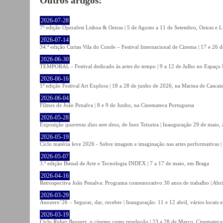
Outros artigos:
2026-07-28
7ª edição Operafest Lisboa & Oeiras | 5 de Agosto a 11 de Setembro, Oeiras e L
2026-07-14
34.ª edição Curtas Vila do Conde – Festival Internacional de Cinema | 17 e 26 
2026-06-30
TEMPORAL - Festival dedicado às artes do tempo | 9 a 12 de Julho no Espaço
2026-06-16
1ª edição Festival Art Explora | 18 a 28 de junho de 2026, na Marina de Cascais
2026-06-04
Filmes de João Penalva | 8 e 9 de Junho, na Cinemateca Portuguesa
2026-05-28
Exposição
quarenta dias sem deus
, de Inez Teixeira | Inauguração 29 de maio
2026-05-19
Ciclo matéria leve 2026 - Sobre imagem e imaginação nas artes performativas |
2026-05-07
3.ª edição Bienal de Arte e Tecnologia INDEX | 7 a 17 de maio, em Braga
2026-04-16
Retrospectiva João Penalva: Programa comemorativo 30 anos de trabalho | Abri
2026-03-29
Anozero’26 – Segurar, dar, receber | Inauguração: 11 e 12 abril, vários locais
2026-03-19
Ciclo
Rober Beavers, o cinema como revelação
| 23 a 28 de Março, Cinemateca