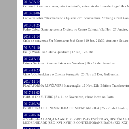
2018-02-12
Fernando Lemos – «como, não é retrato?»
, antestreia do filme de Jorge Silv
2018-02-06
Conversa sobre “Desobediência Epistémica”: Bonaventure Ndikung e Paul G
2018-01-25
Pedro Cabral Santo apresenta
Endless
no Centro Cultural Vila Flor | 27 Janeiro,
2018-01-14
Ciclo de conversas
Em Montagem
: José Costa | 19 Jan, 21h30, Appleton Square
2018-01-10
Emily Wardill na Galeria Quadrum | 12 Jan, 17h-18h
2017-12-13
Estreia Nacional: Yvonne Rainer em Serralves | 16 e 17 de Dezembro
2017-11-23
Ciclo A Gulbenkian e o Cinema Português | 25 Nov a 3 Dez, Gulbenkian
2017-11-14
PLATAFORMA REVÓLVER | Inauguração: 16 Nov, 22h, Edifício Transboavista
2017-11-02
FÓRUM DO FUTURO | 5 a 11 de Novembro, vários locais no Porto
2017-10-24
IV MOSTRA DE CINEMA OLHARES SOBRE ANGOLA | 25 e 26 de Outubro
2017-10-16
4.º Colóquio A DANÇA NA ARTE: PERSPETIVAS ESTÉTICAS, HISTÓRIA
MODERNIDADE (SÉC. XVI-XVIII) E CONTEMPORANEIDADE (XIX-XXI) | 21 O