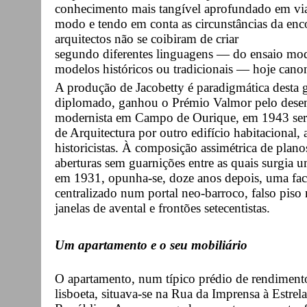
conhecimento mais tangível aprofundado em via
modo e tendo em conta as circunstâncias da enco
arquitectos não se coibiram de criar
segundo diferentes linguagens — do ensaio mode
modelos históricos ou tradicionais — hoje can
A produção de Jacobetty é paradigmática desta 
diplomado, ganhou o Prémio Valmor pelo desen
modernista em Campo de Ourique, em 1943 seri
de Arquitectura por outro edifício habitacional,
historicistas. À composição assimétrica de plan
aberturas sem guarnições entre as quais surgia 
em 1931, opunha-se, doze anos depois, uma fa
centralizado num portal neo-barroco, falso piso n
janelas de avental e frontões setecentistas.
Um apartamento e o seu mobiliário
O apartamento, num típico prédio de rendimento 
lisboeta, situava-se na Rua da Imprensa à Estrela