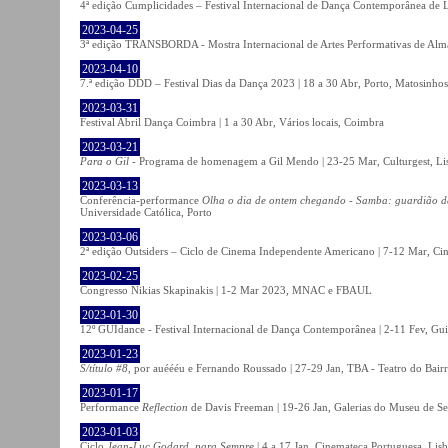
4ª edição Cumplicidades – Festival Internacional de Dança Contemporânea de L
2023-04-25
3ª edição TRANSBORDA - Mostra Internacional de Artes Performativas de Alma
2023-04-10
7.ª edição DDD – Festival Dias da Dança 2023 | 18 a 30 Abr, Porto, Matosinhos
2023-03-31
Festival Abril Dança Coimbra | 1 a 30 Abr, Vários locais, Coimbra
2023-03-21
Para o Gil
- Programa de homenagem a Gil Mendo | 23-25 Mar, Culturgest, Li
2023-03-13
Conferência-performance
Olha o dia de ontem chegando - Samba: guardião 
Universidade Católica, Porto
2023-03-06
2ª edição Outsiders – Ciclo de Cinema Independente Americano | 7-12 Mar, C
2023-02-25
Congresso Nikias Skapinakis | 1-2 Mar 2023, MNAC e FBAUL
2023-01-30
12º GUIdance - Festival Internacional de Dança Contemporânea | 2-11 Fev, Gu
2023-01-23
S/título #8
, por auéééu e Fernando Roussado | 27-29 Jan, TBA - Teatro do Bair
2023-01-17
Performance
Reflection
de Davis Freeman | 19-26 Jan, Galerias do Museu de Ser
2023-01-03
Ciclo
Jean-Luc Godard, para Sempre
| 4 a 17 Jan, Cinemateca Portuguesa, Lis