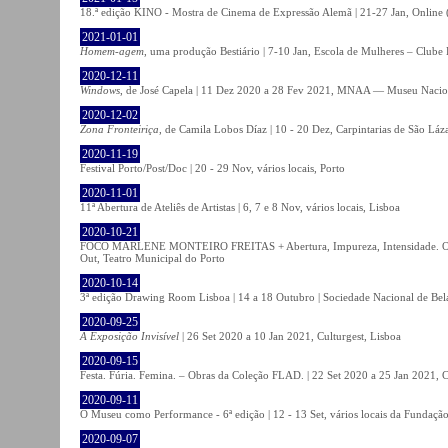
18.ª edição KINO - Mostra de Cinema de Expressão Alemã | 21-27 Jan, Online (
2021-01-01
Homem-agem
, uma produção Bestiário | 7-10 Jan, Escola de Mulheres – Clube 
2020-12-11
Windows
, de José Capela | 11 Dez 2020 a 28 Fev 2021, MNAA — Museu Nacion
2020-12-02
Zona Fronteiriça
, de Camila Lobos Díaz | 10 - 20 Dez, Carpintarias de São Láz
2020-11-19
Festival Porto/Post/Doc | 20 - 29 Nov, vários locais, Porto
2020-11-01
11ª Abertura de Ateliês de Artistas | 6, 7 e 8 Nov, vários locais, Lisboa
2020-10-21
FOCO MARLENE MONTEIRO FREITAS + Abertura, Impureza, Intensidade. Olhare
Out, Teatro Municipal do Porto
2020-10-14
3ª edição Drawing Room Lisboa | 14 a 18 Outubro | Sociedade Nacional de Bela
2020-09-25
A Exposição Invisível
| 26 Set 2020 a 10 Jan 2021, Culturgest, Lisboa
2020-09-15
Festa. Fúria. Femina. – Obras da Coleção FLAD. | 22 Set 2020 a 25 Jan 2021, C
2020-09-11
O Museu como Performance - 6ª edição | 12 - 13 Set, vários locais da Fundação
2020-09-07