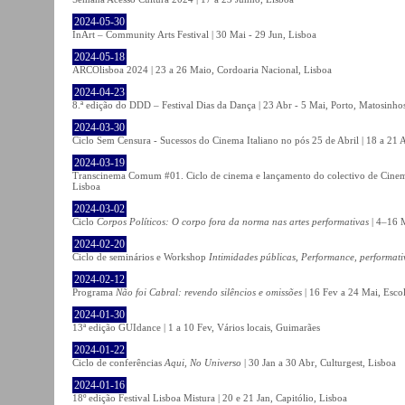
2024-05-30
InArt – Community Arts Festival | 30 Mai - 29 Jun, Lisboa
2024-05-18
ARCOlisboa 2024 | 23 a 26 Maio, Cordoaria Nacional, Lisboa
2024-04-23
8.ª edição do DDD – Festival Dias da Dança | 23 Abr - 5 Mai, Porto, Matosinho
2024-03-30
Ciclo Sem Censura - Sucessos do Cinema Italiano no pós 25 de Abril | 18 a 21
2024-03-19
Transcinema Comum #01. Ciclo de cinema e lançamento do colectivo de Cine
Lisboa
2024-03-02
Ciclo
Corpos Políticos: O corpo fora da norma nas artes performativas
| 4–16 M
2024-02-20
Ciclo de seminários e Workshop
Intimidades públicas, Performance, performati
2024-02-12
Programa
Não foi Cabral: revendo silêncios e omissões
| 16 Fev a 24 Mai, Escol
2024-01-30
13ª edição GUIdance | 1 a 10 Fev, Vários locais, Guimarães
2024-01-22
Ciclo de conferências
Aqui, No Universo
| 30 Jan a 30 Abr, Culturgest, Lisboa
2024-01-16
18º edição Festival Lisboa Mistura | 20 e 21 Jan, Capitólio, Lisboa