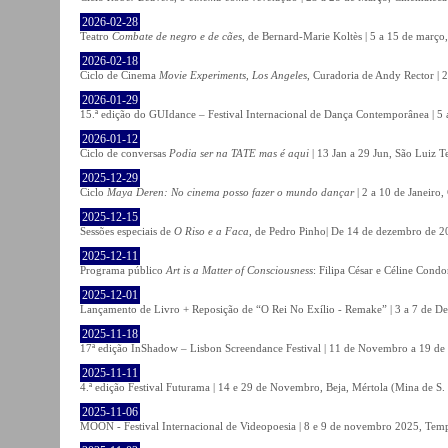
2026-02-28
Teatro
Combate de negro e de cães
, de Bernard-Marie Koltès | 5 a 15 de março,
2026-02-18
Ciclo de Cinema
Movie Experiments, Los Angeles
, Curadoria de Andy Rector | 2
2026-01-29
15.ª edição do GUIdance – Festival Internacional de Dança Contemporânea | 5 
2026-01-12
Ciclo de conversas
Podia ser na TATE mas é aqui
| 13 Jan a 29 Jun, São Luiz T
2025-12-29
Ciclo
Maya Deren: No cinema posso fazer o mundo dançar
| 2 a 10 de Janeiro
2025-12-15
Sessões especiais de
O Riso e a Faca
, de Pedro Pinho| De 14 de dezembro de 20
2025-12-11
Programa público
Art is a Matter of Consciousness
: Filipa César e Céline Cond
2025-12-01
Lançamento de Livro + Reposição de “O Rei No Exílio - Remake” | 3 a 7 de D
2025-11-18
17ª edição InShadow – Lisbon Screendance Festival | 11 de Novembro a 19 de
2025-11-11
4.ª edição Festival Futurama | 14 e 29 de Novembro, Beja, Mértola (Mina de S
2025-11-06
MOON - Festival Internacional de Videopoesia | 8 e 9 de novembro 2025, Temp