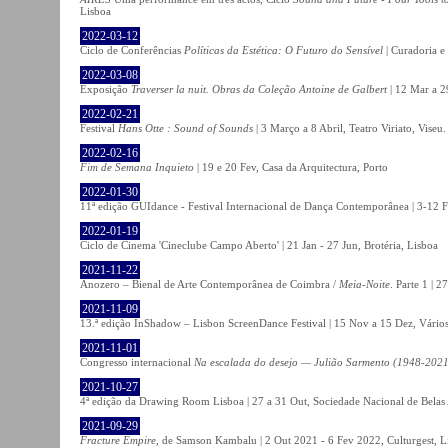
Lisboa
2022-03-12
Ciclo de Conferências
Políticas da Estética: O Futuro do Sensível
| Curadoria e
2022-03-08
Exposição
Traverser la nuit. Obras da Coleção Antoine de Galbert
| 12 Mar a 2
2022-02-21
Festival
Hans Otte : Sound of Sounds
| 3 Março a 8 Abril, Teatro Viriato, Viseu.
2022-02-16
Fim de Semana Inquieto
| 19 e 20 Fev, Casa da Arquitectura, Porto
2022-01-30
11ª edição GUIdance - Festival Internacional de Dança Contemporânea | 3-12 Fe
2022-01-19
Ciclo de Cinema 'Cineclube Campo Aberto' | 21 Jan - 27 Jun, Brotéria, Lisboa
2021-11-22
Anozero – Bienal de Arte Contemporânea de Coimbra /
Meia-Noite
. Parte 1 | 
2021-11-09
13.ª edição InShadow – Lisbon ScreenDance Festival | 15 Nov a 15 Dez, Vários
2021-11-01
Congresso internacional
Na escalada do desejo — Julião Sarmento (1948-2021
2021-10-27
4ª edição da Drawing Room Lisboa | 27 a 31 Out, Sociedade Nacional de Belas 
2021-09-29
Fracture Empire
, de Samson Kambalu | 2 Out 2021 - 6 Fev 2022, Culturgest, L