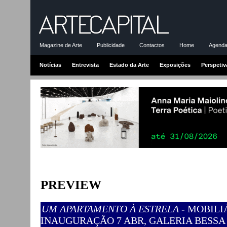
Magazine de Arte
Publicidade
Contactos
Home
Agenda-
Notícias
Entrevista
Estado da Arte
Exposições
Perspetiv
PREVIEW
UM APARTAMENTO À ESTRELA
- MOBILI
INAUGURAÇÃO 7 ABR, GALERIA BESSA