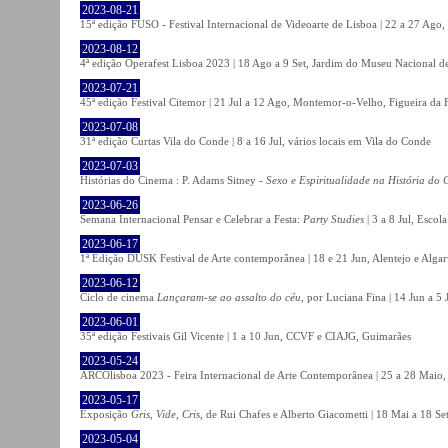
2023-08-21
15ª edição FUSO - Festival Internacional de Videoarte de Lisboa | 22 a 27 Ago, 
2023-08-12
4ª edição Operafest Lisboa 2023 | 18 Ago a 9 Set, Jardim do Museu Nacional de
2023-07-21
45ª edição Festival Citemor | 21 Jul a 12 Ago, Montemor-o-Velho, Figueira da
2023-07-08
31ª edição Curtas Vila do Conde | 8 a 16 Jul, vários locais em Vila do Conde
2023-07-03
Histórias do Cinema : P. Adams Sitney -
Sexo e Espiritualidade na História do
2023-06-26
Semana Internacional Pensar e Celebrar a Festa:
Party Studies
| 3 a 8 Jul, Escol
2023-06-17
1ª Edição DUSK Festival de Arte contemporânea | 18 e 21 Jun, Alentejo e Alga
2023-06-12
Ciclo de cinema
Lançaram-se ao assalto do céu
, por Luciana Fina | 14 Jun a 5
2023-06-01
35ª edição Festivais Gil Vicente | 1 a 10 Jun, CCVF e CIAJG, Guimarães
2023-05-24
ARCOlisboa 2023 - Feira Internacional de Arte Contemporânea | 25 a 28 Maio,
2023-05-17
Exposição
Gris, Vide, Cris
, de Rui Chafes e Alberto Giacometti | 18 Mai a 18 S
2023-05-04