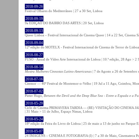
2018-09-26
Festival Olhares do Mediterrâneo | 27 a 30 Set, Lisboa
2018-09-19
9a EDIÇÃO DO BAIRRO DAS ARTES | 20 Set, Lisboa
2018-09-13
Queer Lisboa – Festival Internacional de Cinema Queer | 14 a 22 Set, Cinema 
2018-09-04
12ª edição do MOTELX - Festival Internacional de Cinema de Terror de Lisboa 
2018-08-27
FUSO - Anual de Vídeo Arte Internacional de Lisboa | 10.ª edição, 28 Ago > 2 
2018-08-14
Mostra Mulheres Cineastas Latino-Americanas
| 7 de Agosto a 26 de Setembro 
2018-07-16
Citemor — 40º Festival de Montemor-o-Velho | 19 Jul a 11 Ago, Coimbra, Mon
2018-07-02
Pieter Hugo,
Between the Devil and the Deep Blue Sea - Entre a Espada e a Pa
2018-05-29
Ciclo de Cinema PRIMAVERA TARDIA — (RE) VISITAÇÃO DO CINEMA JAPONÊS
| 31 Maio > 11 de Julho, Espaço Nimas, Lisboa
2018-05-24
18ª edição da Feira do Livro de Lisboa | 25 de maio a 13 de junho no Parque 
2018-05-07
24 IMAGENS – CINEMA E FOTOGRAFIA (I) | 7 a 30 de Maio, Cinemateca Po