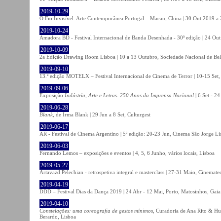
2019-10-29
O Fio Invisível: Arte Contemporânea Portugal – Macau, China | 30 Out 2019 
2019-10-24
Amadora BD - Festival Internacional de Banda Desenhada - 30ª edição | 24 Ou
2019-10-09
2a Edição Drawing Room Lisboa | 10 a 13 Outubro, Sociedade Nacional de Bel
2019-09-10
13.ª edição MOTELX – Festival Internacional de Cinema de Terror | 10-15 Set,
2019-09-06
Exposição
Indústria, Arte e Letras. 250 Anos da Imprensa Nacional
| 6 Set - 2
2019-06-28
Blank
, de Irma Blank | 29 Jun a 8 Set, Culturgest
2019-06-17
AR - Festival de Cinema Argentino | 5ª edição: 20-23 Jun, Cinema São Jorge Li
2019-06-03
Fernando Lemos – exposições e eventos | 4, 5, 6 Junho, vários locais, Lisboa
2019-05-27
Artavazd Pelechian - retrospetiva integral e masterclass | 27-31 Maio, Cinemat
2019-04-19
DDD – Festival Dias da Dança 2019 | 24 Abr - 12 Mai, Porto, Matosinhos, Gaia
2019-04-10
Constelações: uma coreografia de gestos mínimos
, Curadoria de Ana Rito & Hu
Berardo, Lisboa