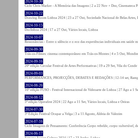
2024-10-30
Ciclo Chris Marker - A Memória das Imagens | 2 a 22 Nov + Dez, Cinemateca P
2024-10-22
Drawing Room Lisboa 2024 | 23 a 27 Out, Sociedade Nacional de Belas Artes, 
2024-10-15
Doclisboa 2024 | 17 a 27 Out, Vários locais, Lisboa
2024-10-07
Ressonâncias - Entre o silêncio e o eco das experiências individuais em saúde 
2024-09-30
Trás-os-Filmes: cinema contemporâneo em Trás-os-Montes | 4 e 5 Out, Mondi
2024-09-16
20ª edição Circular Festival de Artes Performativas | 19 a 29 Set, Vila do Conde
2024-09-03
PERFORMANCES, PROJECÇÕES, DEBATES E REDAÇÕES | 12-14 set, Rampa
2024-08-26
16ª edição FUSO - Festival Internacional de Videoarte de Lisboa | 27 Ago a 1 Se
2024-08-12
5ª edição Operafest 2024 | 22 Ago a 11 Set, Vários locais, Lisboa e Oeiras
2024-07-30
3ª Edição Festival Ocupar a Velga | 3 a 11 Agosto, Aldeia de Valezim
2024-07-16
Ciclo Imagens de Pensamento: Conferência
Corpo rebelde, corpo vulnerável
, d
2024-06-17
Semana Acesso Cultura 2024 | 17 a 23 Junho, Lisboa