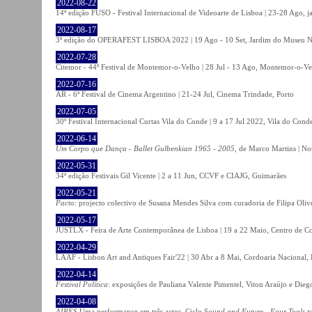
2022-08-22
14ª edição FUSO - Festival Internacional de Videoarte de Lisboa | 23-28 Ago, j
2022-08-17
3ª edição do OPERAFEST LISBOA 2022 | 19 Ago - 10 Set, Jardim do Museu Na
2022-07-28
Citemor - 44º Festival de Montemor-o-Velho | 28 Jul - 13 Ago, Montemor-o-Ve
2022-07-16
AR - 6ª Festival de Cinema Argentino | 21-24 Jul, Cinema Trindade, Porto
2022-07-05
30º Festival Internacional Curtas Vila do Conde | 9 a 17 Jul 2022, Vila do Cond
2022-06-14
Um Corpo que Dança - Ballet Gulbenkian 1965 - 2005
, de Marco Martins | No
2022-05-31
34ª edição Festivais Gil Vicente | 2 a 11 Jun, CCVF e CIAJG, Guimarães
2022-05-21
Pacto
: projecto colectivo de Susana Mendes Silva com curadoria de Filipa Oli
2022-05-17
JUSTLX - Feira de Arte Contemporânea de Lisboa | 19 a 22 Maio, Centro de C
2022-04-29
LAAF - Lisbon Art and Antiques Fair'22 | 30 Abr a 8 Mai, Cordoaria Nacional,
2022-04-14
Festival Política
: exposições de Pauliana Valente Pimentel, Viton Araújo e Die
2022-04-08
AIRES
Uma performance em três actos, Ciclo
Sound and Future - Four Tools t