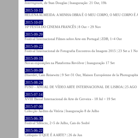
Interregnum
, de Stan Douglas | Inauguração: 21 Out, 19h
2015-10-13
HELENA ALMEIDA: A MINHA OBRA É O MEU CORPO, O MEU CORPO É A MIN
2015-10-07
16ª FESTA DO CINEMA FRANCÊS | 8 Out > 29 Nov
2015-09-29
Festival Internacional Filmes sobre Arte em Portugal | ZDB, 1>4 Out
2015-09-22
Festival Internacional de Fotografia Encontros da Imagem 2015 | 23 Set a 1 N
2015-09-16
Novas exposições na Plataforma Revólver | Inauguração 17 Set
2015-09-09
Disorder
, Caio Reisewitz | 9 Set>31 Out, Maison Européenne de la Photographi
2015-08-24
FUSO – ANUAL DE VÍDEO ARTE INTERNACIONAL DE LISBOA | 25 AGO 
2015-07-14
XVIII Bienal Internacional de Arte de Cerveira - 18 Jul > 19 Set
2015-07-06
Colecção Jardins da Vitória | Inauguração 8 de Julho
2015-06-30
Festival Silêncio, 2>5 de Julho, Cais do Sodré
2015-06-22
Colóquio O QUE É A ARTE? | 26 de Jun