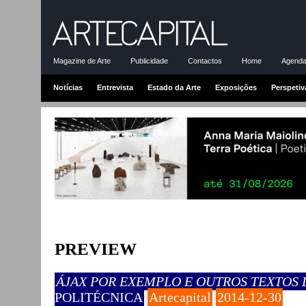
Magazine de Arte
Publicidade
Contactos
Home
Agenda-
Notícias
Entrevista
Estado da Arte
Exposições
Perspetiv
PREVIEW
ÁJAX POR EXEMPLO E OUTROS TEXTOS 
POLITÉCNICA
Artecapital
2014-12-30