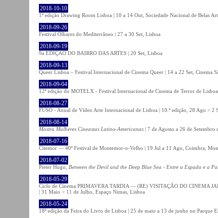
2018-10-10
1ª edição Drawing Room Lisboa | 10 a 14 Out, Sociedade Nacional de Belas Art
2018-09-26
Festival Olhares do Mediterrâneo | 27 a 30 Set, Lisboa
2018-09-19
9a EDIÇÃO DO BAIRRO DAS ARTES | 20 Set, Lisboa
2018-09-13
Queer Lisboa – Festival Internacional de Cinema Queer | 14 a 22 Set, Cinema 
2018-09-04
12ª edição do MOTELX - Festival Internacional de Cinema de Terror de Lisboa 
2018-08-27
FUSO - Anual de Vídeo Arte Internacional de Lisboa | 10.ª edição, 28 Ago > 2 
2018-08-14
Mostra Mulheres Cineastas Latino-Americanas
| 7 de Agosto a 26 de Setembro 
2018-07-16
Citemor — 40º Festival de Montemor-o-Velho | 19 Jul a 11 Ago, Coimbra, Mon
2018-07-02
Pieter Hugo,
Between the Devil and the Deep Blue Sea - Entre a Espada e a Pa
2018-05-29
Ciclo de Cinema PRIMAVERA TARDIA — (RE) VISITAÇÃO DO CINEMA JAPONÊS
| 31 Maio > 11 de Julho, Espaço Nimas, Lisboa
2018-05-24
18ª edição da Feira do Livro de Lisboa | 25 de maio a 13 de junho no Parque 