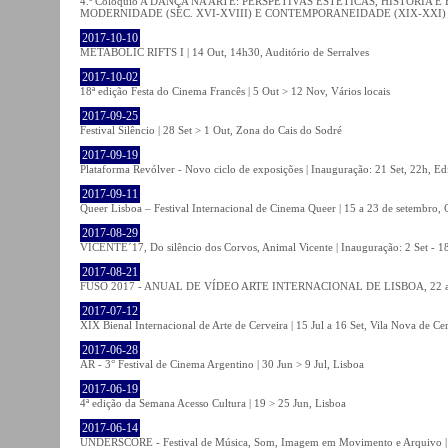
4.º Colóquio A DANÇA NA ARTE: PERSPETIVAS ESTÉTICAS, HISTÓRIA
MODERNIDADE (SÉC. XVI-XVIII) E CONTEMPORANEIDADE (XIX-XXI) | 21 O
2017-10-10
METABOLIC RIFTS I | 14 Out, 14h30, Auditório de Serralves
2017-10-02
18ª edição Festa do Cinema Francês | 5 Out > 12 Nov, Vários locais
2017-09-25
Festival Silêncio | 28 Set > 1 Out, Zona do Cais do Sodré
2017-09-19
Plataforma Revólver - Novo ciclo de exposições | Inauguração: 21 Set, 22h, Edi
2017-09-11
Queer Lisboa – Festival Internacional de Cinema Queer | 15 a 23 de setembro,
2017-08-29
VICENTE´17, Do silêncio dos Corvos, Animal Vicente | Inauguração: 2 Set - 
2017-08-21
FUSO 2017 - ANUAL DE VÍDEO ARTE INTERNACIONAL DE LISBOA, 22 a 
2017-07-12
XIX Bienal Internacional de Arte de Cerveira | 15 Jul a 16 Set, Vila Nova de Ce
2017-06-28
AR - 3° Festival de Cinema Argentino | 30 Jun > 9 Jul, Lisboa
2017-06-19
4ª edição da Semana Acesso Cultura | 19 > 25 Jun, Lisboa
2017-06-14
UNDERSCORE - Festival de Música, Som, Imagem em Movimento e Arquivo | 1