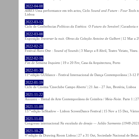
2022-04-08
AIRES
Uma performance em três actos, Ciclo
Sound and Future - Four Tools t
Lisboa
2022-03-12
Ciclo de Conferências
Políticas da Estética: O Futuro do Sensível
| Curadoria e
2022-03-08
Exposição
Traverser la nuit. Obras da Coleção Antoine de Galbert
| 12 Mar a 2
2022-02-21
Festival
Hans Otte : Sound of Sounds
| 3 Março a 8 Abril, Teatro Viriato, Viseu.
2022-02-16
Fim de Semana Inquieto
| 19 e 20 Fev, Casa da Arquitectura, Porto
2022-01-30
11ª edição GUIdance - Festival Internacional de Dança Contemporânea | 3-12 Fe
2022-01-19
Ciclo de Cinema 'Cineclube Campo Aberto' | 21 Jan - 27 Jun, Brotéria, Lisboa
2021-11-22
Anozero – Bienal de Arte Contemporânea de Coimbra /
Meia-Noite
. Parte 1 | 
2021-11-09
13.ª edição InShadow – Lisbon ScreenDance Festival | 15 Nov a 15 Dez, Vários
2021-11-01
Congresso internacional
Na escalada do desejo — Julião Sarmento (1948-2021
2021-10-27
4ª edição da Drawing Room Lisboa | 27 a 31 Out, Sociedade Nacional de Belas 