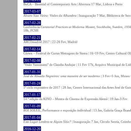
BoCA – Biennial of Contemporary Arts | Abertura 17 Mar, Lisboa e Porto
2017-03-07
Álvaro Siza Vieira: Visões da Alhambra
| Inauguração 7 Mar, Biblioteca de Serr
2017-02-28
Conferência
Curatorial Practices at Moderna Museet, Stockholm, Sweden, 1956-
18h, FCSH
2017-02-21
ARCOmadrid 2017 | 22-26 Fev, Madrid
2017-02-14
Córtex – Festival de Curtas Metragens de Sintra | 16>19 Fev, Centro Cultural O
2017-02-08
"Visão Yanomami" de Claudia Andujar | 11 Fev 17h, Arquivo Municipal de Lisb
2017-01-31
José de Almada Negreiros: uma maneira de ser moderno
| 3 Fev>5 Jun, Museu 
2017-01-24
1º ciclo expositivo de 2017 | 28 Jan, Centro Internacional das Artes José de Gu
2017-01-17
14.ª edição da KINO – Mostra de Cinema de Expressão Alemã | 19 Jan-3 Fev
2017-01-09
ROI SOLEIL
, Performance e exposição individual | 13 Jan, Galeria Graça Bran
2017-01-04
Este Lugar Lembra-te Algum Sítio?
| Inauguração 7 Jan, Círculo Sereia, Coimb
2016-12-20