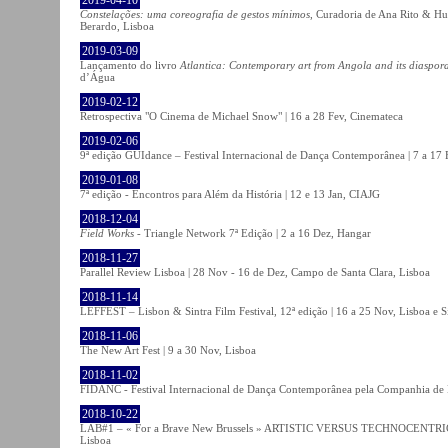
Constelações: uma coreografia de gestos mínimos
, Curadoria de Ana Rito & Hu
Berardo, Lisboa
2019-03-09
Lançamento do livro
Atlantica: Contemporary art from Angola and its diaspor
d’Água
2019-02-12
Retrospectiva "O Cinema de Michael Snow" | 16 a 28 Fev, Cinemateca
2019-02-06
9ª edição GUIdance – Festival Internacional de Dança Contemporânea | 7 a 17
2019-01-08
7ª edição - Encontros para Além da História | 12 e 13 Jan, CIAJG
2018-12-04
Field Works
- Triangle Network 7ª Edição | 2 a 16 Dez, Hangar
2018-11-27
Parallel Review Lisboa | 28 Nov - 16 de Dez, Campo de Santa Clara, Lisboa
2018-11-14
LEFFEST – Lisbon & Sintra Film Festival, 12ª edição | 16 a 25 Nov, Lisboa e S
2018-11-06
The New Art Fest | 9 a 30 Nov, Lisboa
2018-11-02
FIDANC - Festival Internacional de Dança Contemporânea pela Companhia de
2018-10-22
LAB#1 – « For a Brave New Brussels » ARTISTIC VERSUS TECHNOCENTRI
Lisboa