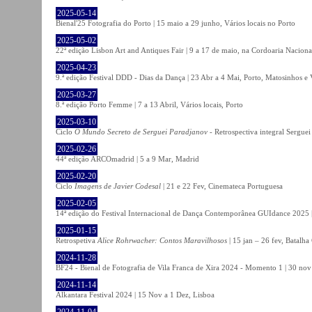
2025-05-14
Bienal'25 Fotografia do Porto | 15 maio a 29 junho, Vários locais no Porto
2025-05-02
22ª edição Lisbon Art and Antiques Fair | 9 a 17 de maio, na Cordoaria Naciona
2025-04-23
9.ª edição Festival DDD - Dias da Dança | 23 Abr a 4 Mai, Porto, Matosinhos e
2025-03-27
8.ª edição Porto Femme | 7 a 13 Abril, Vários locais, Porto
2025-03-10
Ciclo
O Mundo Secreto de Serguei Paradjanov
- Retrospectiva integral Sergu
2025-02-26
44ª edição ARCOmadrid | 5 a 9 Mar, Madrid
2025-02-20
Ciclo
Imagens de Javier Codesal
| 21 e 22 Fev, Cinemateca Portuguesa
2025-02-05
14ª edição do Festival Internacional de Dança Contemporânea GUIdance 2025 |
2025-01-15
Retrospetiva
Alice Rohrwacher: Contos Maravilhosos
| 15 jan – 26 fev, Batalh
2024-11-28
BF24 - Bienal de Fotografia de Vila Franca de Xira 2024 - Momento 1 | 30 nov 
2024-11-14
Alkantara Festival 2024 | 15 Nov a 1 Dez, Lisboa
2024-11-04