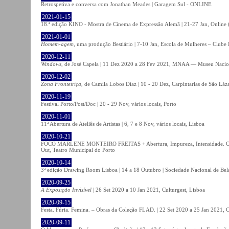
Retrospetiva e conversa com Jonathan Meades | Garagem Sul - ONLINE
2021-01-15
18.ª edição KINO - Mostra de Cinema de Expressão Alemã | 21-27 Jan, Online (
2021-01-01
Homem-agem
, uma produção Bestiário | 7-10 Jan, Escola de Mulheres – Clube 
2020-12-11
Windows
, de José Capela | 11 Dez 2020 a 28 Fev 2021, MNAA — Museu Nacion
2020-12-02
Zona Fronteiriça
, de Camila Lobos Díaz | 10 - 20 Dez, Carpintarias de São Láz
2020-11-19
Festival Porto/Post/Doc | 20 - 29 Nov, vários locais, Porto
2020-11-01
11ª Abertura de Ateliês de Artistas | 6, 7 e 8 Nov, vários locais, Lisboa
2020-10-21
FOCO MARLENE MONTEIRO FREITAS + Abertura, Impureza, Intensidade. Olhare
Out, Teatro Municipal do Porto
2020-10-14
3ª edição Drawing Room Lisboa | 14 a 18 Outubro | Sociedade Nacional de Bela
2020-09-25
A Exposição Invisível
| 26 Set 2020 a 10 Jan 2021, Culturgest, Lisboa
2020-09-15
Festa. Fúria. Femina. – Obras da Coleção FLAD. | 22 Set 2020 a 25 Jan 2021, C
2020-09-11