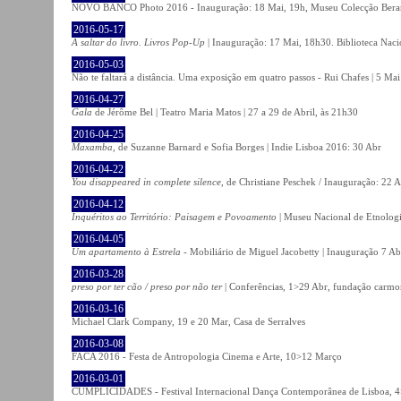
NOVO BANCO Photo 2016 - Inauguração: 18 Mai, 19h, Museu Colecção Bera
2016-05-17
A saltar do livro. Livros Pop-Up
| Inauguração: 17 Mai, 18h30. Biblioteca Naci
2016-05-03
Não te faltará a distância. Uma exposição em quatro passos - Rui Chafes | 5 Mai 
2016-04-27
Gala
de Jérôme Bel | Teatro Maria Matos | 27 a 29 de Abril, às 21h30
2016-04-25
Maxamba
, de Suzanne Barnard e Sofia Borges | Indie Lisboa 2016: 30 Abr
2016-04-22
You disappeared in complete silence
, de Christiane Peschek / Inauguração: 22 
2016-04-12
Inquéritos ao Território: Paisagem e Povoamento
| Museu Nacional de Etnolog
2016-04-05
Um apartamento à Estrela
- Mobiliário de Miguel Jacobetty | Inauguração 7 Abr
2016-03-28
preso por ter cão / preso por não ter
| Conferências, 1>29 Abr, fundação carmo
2016-03-16
Michael Clark Company, 19 e 20 Mar, Casa de Serralves
2016-03-08
FACA 2016 - Festa de Antropologia Cinema e Arte, 10>12 Março
2016-03-01
CUMPLICIDADES - Festival Internacional Dança Contemporânea de Lisboa, 