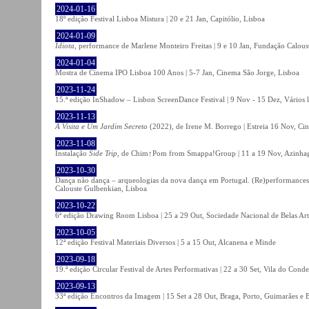
2024-01-16
18º edição Festival Lisboa Mistura | 20 e 21 Jan, Capitólio, Lisboa
2024-01-09
Idiota
, performance de Marlene Monteiro Freitas | 9 e 10 Jan, Fundação Calou
2024-01-04
Mostra de Cinema IPO Lisboa 100 Anos | 5-7 Jan, Cinema São Jorge, Lisboa
2023-11-24
15.ª edição InShadow – Lisbon ScreenDance Festival | 9 Nov - 15 Dez, Vários l
2023-11-13
A Visita e Um Jardim Secreto
(2022), de Irene M. Borrego | Estreia 16 Nov, Ci
2023-11-08
Instalação
Side Trip
, de Chim↑Pom from Smappa!Group | 11 a 19 Nov, Azinhaga
2023-10-30
Dança não dança – arqueologias da nova dança em Portugal. (Re)performances,
Calouste Gulbenkian, Lisboa
2023-10-22
6ª edição Drawing Room Lisboa | 25 a 29 Out, Sociedade Nacional de Belas Art
2023-10-05
12ª edição Festival Materiais Diversos | 5 a 15 Out, Alcanena e Minde
2023-09-18
19.ª edição Circular Festival de Artes Performativas | 22 a 30 Set, Vila do Conde
2023-09-13
33ª edição Encontros da Imagem | 15 Set a 28 Out, Braga, Porto, Guimarães e 