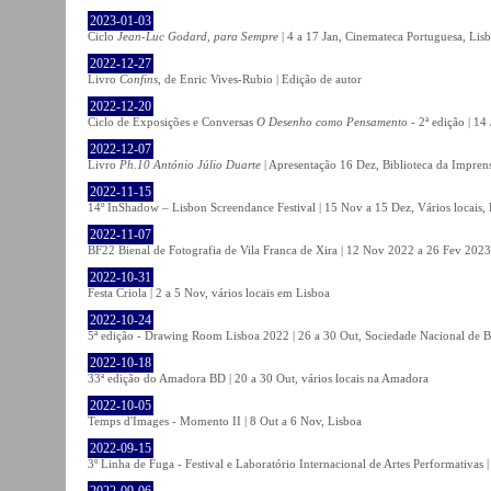
2023-01-03
Ciclo
Jean-Luc Godard, para Sempre
| 4 a 17 Jan, Cinemateca Portuguesa, Lis
2022-12-27
Livro
Confins
, de Enric Vives-Rubio | Edição de autor
2022-12-20
Ciclo de Exposições e Conversas
O Desenho como Pensamento
- 2ª edição | 14
2022-12-07
Livro
Ph.10 António Júlio Duarte
| Apresentação 16 Dez, Biblioteca da Impren
2022-11-15
14º InShadow – Lisbon Screendance Festival | 15 Nov a 15 Dez, Vários locais,
2022-11-07
BF22 Bienal de Fotografia de Vila Franca de Xira | 12 Nov 2022 a 26 Fev 2023, 
2022-10-31
Festa Criola | 2 a 5 Nov, vários locais em Lisboa
2022-10-24
5ª edição - Drawing Room Lisboa 2022 | 26 a 30 Out, Sociedade Nacional de Be
2022-10-18
33ª edição do Amadora BD | 20 a 30 Out, vários locais na Amadora
2022-10-05
Temps d'Images - Momento II | 8 Out a 6 Nov, Lisboa
2022-09-15
3º Linha de Fuga - Festival e Laboratório Internacional de Artes Performativas 
2022-09-06