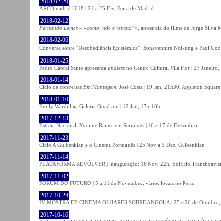
2018-02-20
ARCOmadrid 2018 | 21 a 25 Fev, Feira de Madrid
2018-02-12
Fernando Lemos – «como, não é retrato?»
, antestreia do filme de Jorge Silv
2018-02-06
Conversa sobre “Desobediência Epistémica”: Bonaventure Ndikung e Paul G
2018-01-25
Pedro Cabral Santo apresenta
Endless
no Centro Cultural Vila Flor | 27 Janeiro,
2018-01-14
Ciclo de conversas
Em Montagem
: José Costa | 19 Jan, 21h30, Appleton Square
2018-01-10
Emily Wardill na Galeria Quadrum | 12 Jan, 17h-18h
2017-12-13
Estreia Nacional: Yvonne Rainer em Serralves | 16 e 17 de Dezembro
2017-11-23
Ciclo A Gulbenkian e o Cinema Português | 25 Nov a 3 Dez, Gulbenkian
2017-11-14
PLATAFORMA REVÓLVER | Inauguração: 16 Nov, 22h, Edifício Transboavista
2017-11-02
FÓRUM DO FUTURO | 5 a 11 de Novembro, vários locais no Porto
2017-10-24
IV MOSTRA DE CINEMA OLHARES SOBRE ANGOLA | 25 e 26 de Outubro
2017-10-16