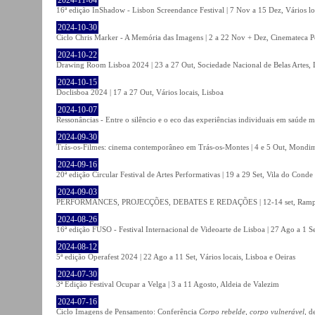
16ª edição InShadow - Lisbon Screendance Festival | 7 Nov a 15 Dez, Vários lo
2024-10-30
Ciclo Chris Marker - A Memória das Imagens | 2 a 22 Nov + Dez, Cinemateca P
2024-10-22
Drawing Room Lisboa 2024 | 23 a 27 Out, Sociedade Nacional de Belas Artes, 
2024-10-15
Doclisboa 2024 | 17 a 27 Out, Vários locais, Lisboa
2024-10-07
Ressonâncias - Entre o silêncio e o eco das experiências individuais em saúde 
2024-09-30
Trás-os-Filmes: cinema contemporâneo em Trás-os-Montes | 4 e 5 Out, Mondi
2024-09-16
20ª edição Circular Festival de Artes Performativas | 19 a 29 Set, Vila do Conde
2024-09-03
PERFORMANCES, PROJECÇÕES, DEBATES E REDAÇÕES | 12-14 set, Rampa
2024-08-26
16ª edição FUSO - Festival Internacional de Videoarte de Lisboa | 27 Ago a 1 Se
2024-08-12
5ª edição Operafest 2024 | 22 Ago a 11 Set, Vários locais, Lisboa e Oeiras
2024-07-30
3ª Edição Festival Ocupar a Velga | 3 a 11 Agosto, Aldeia de Valezim
2024-07-16
Ciclo Imagens de Pensamento: Conferência
Corpo rebelde, corpo vulnerável
, d