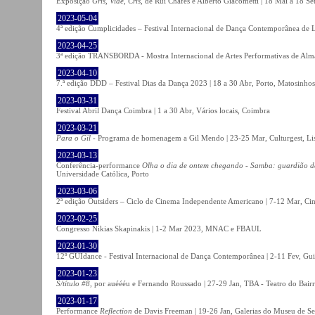
Exposição
Gris, Vide, Cris
, de Rui Chafes e Alberto Giacometti | 18 Mai a 18 S
2023-05-04
4ª edição Cumplicidades – Festival Internacional de Dança Contemporânea de L
2023-04-25
3ª edição TRANSBORDA - Mostra Internacional de Artes Performativas de Alma
2023-04-10
7.ª edição DDD – Festival Dias da Dança 2023 | 18 a 30 Abr, Porto, Matosinhos
2023-03-31
Festival Abril Dança Coimbra | 1 a 30 Abr, Vários locais, Coimbra
2023-03-21
Para o Gil
- Programa de homenagem a Gil Mendo | 23-25 Mar, Culturgest, Li
2023-03-13
Conferência-performance
Olha o dia de ontem chegando - Samba: guardião 
Universidade Católica, Porto
2023-03-06
2ª edição Outsiders – Ciclo de Cinema Independente Americano | 7-12 Mar, C
2023-02-25
Congresso Nikias Skapinakis | 1-2 Mar 2023, MNAC e FBAUL
2023-01-30
12º GUIdance - Festival Internacional de Dança Contemporânea | 2-11 Fev, Gu
2023-01-23
S/título #8
, por auéééu e Fernando Roussado | 27-29 Jan, TBA - Teatro do Bair
2023-01-17
Performance
Reflection
de Davis Freeman | 19-26 Jan, Galerias do Museu de Ser