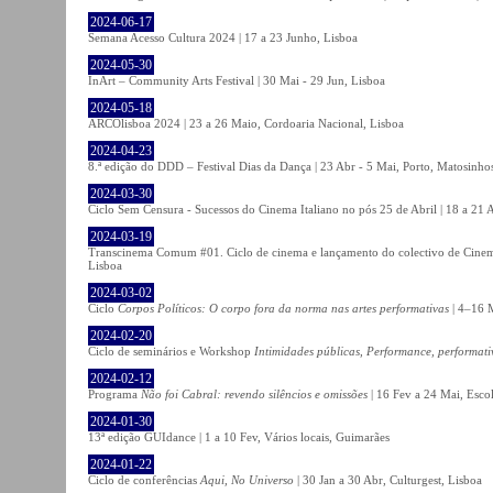
2024-06-17
Semana Acesso Cultura 2024 | 17 a 23 Junho, Lisboa
2024-05-30
InArt – Community Arts Festival | 30 Mai - 29 Jun, Lisboa
2024-05-18
ARCOlisboa 2024 | 23 a 26 Maio, Cordoaria Nacional, Lisboa
2024-04-23
8.ª edição do DDD – Festival Dias da Dança | 23 Abr - 5 Mai, Porto, Matosinho
2024-03-30
Ciclo Sem Censura - Sucessos do Cinema Italiano no pós 25 de Abril | 18 a 21
2024-03-19
Transcinema Comum #01. Ciclo de cinema e lançamento do colectivo de Cine
Lisboa
2024-03-02
Ciclo
Corpos Políticos: O corpo fora da norma nas artes performativas
| 4–16 M
2024-02-20
Ciclo de seminários e Workshop
Intimidades públicas, Performance, performati
2024-02-12
Programa
Não foi Cabral: revendo silêncios e omissões
| 16 Fev a 24 Mai, Escol
2024-01-30
13ª edição GUIdance | 1 a 10 Fev, Vários locais, Guimarães
2024-01-22
Ciclo de conferências
Aqui, No Universo
| 30 Jan a 30 Abr, Culturgest, Lisboa