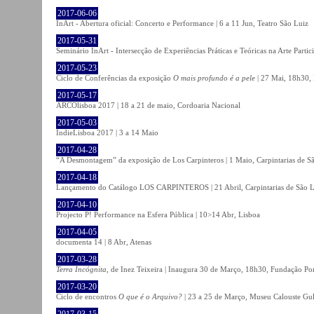
2017-06-06
InArt - Abertura oficial: Concerto e Performance | 6 a 11 Jun, Teatro São Luiz
2017-05-31
Seminário InArt - Intersecção de Experiências Práticas e Teóricas na Arte Part
2017-05-23
Ciclo de Conferências da exposição
O mais profundo é a pele
| 27 Mai, 18h30, 
2017-05-17
ARCOlisboa 2017 | 18 a 21 de maio, Cordoaria Nacional
2017-05-03
IndieLisboa 2017 | 3 a 14 Maio
2017-04-28
“A Desmontagem” da exposição de Los Carpinteros | 1 Maio, Carpintarias de S
2017-04-18
Lançamento do Catálogo LOS CARPINTEROS | 21 Abril, Carpintarias de São 
2017-04-10
Projecto P! Performance na Esfera Pública | 10>14 Abr, Lisboa
2017-04-05
documenta 14 | 8 Abr, Atenas
2017-03-28
Terra Incógnita
, de Inez Teixeira | Inaugura 30 de Março, 18h30, Fundação P
2017-03-20
Ciclo de encontros
O que é o Arquivo?
| 23 a 25 de Março, Museu Calouste Gu
2017-03-15