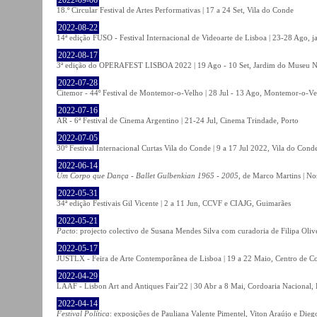
18.º Circular Festival de Artes Performativas | 17 a 24 Set, Vila do Conde
2022-08-22
14ª edição FUSO - Festival Internacional de Videoarte de Lisboa | 23-28 Ago, j
2022-08-17
3ª edição do OPERAFEST LISBOA 2022 | 19 Ago - 10 Set, Jardim do Museu Na
2022-07-28
Citemor - 44º Festival de Montemor-o-Velho | 28 Jul - 13 Ago, Montemor-o-Ve
2022-07-16
AR - 6ª Festival de Cinema Argentino | 21-24 Jul, Cinema Trindade, Porto
2022-07-05
30º Festival Internacional Curtas Vila do Conde | 9 a 17 Jul 2022, Vila do Cond
2022-06-14
Um Corpo que Dança - Ballet Gulbenkian 1965 - 2005
, de Marco Martins | No
2022-05-31
34ª edição Festivais Gil Vicente | 2 a 11 Jun, CCVF e CIAJG, Guimarães
2022-05-21
Pacto
: projecto colectivo de Susana Mendes Silva com curadoria de Filipa Oli
2022-05-17
JUSTLX - Feira de Arte Contemporânea de Lisboa | 19 a 22 Maio, Centro de C
2022-04-29
LAAF - Lisbon Art and Antiques Fair'22 | 30 Abr a 8 Mai, Cordoaria Nacional,
2022-04-14
Festival Política
: exposições de Pauliana Valente Pimentel, Viton Araújo e Die