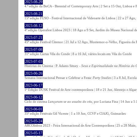
2023-08-29
4.ª edição da BoCA - Biennial of Contemporary Arts | 2 Set a 15 Out, Lisboa e 
2023-08-21
15ª edição FUSO - Festival Internacional de Videoarte de Lisboa | 22 a 27 Ago, 
2023-08-12
4ª edição Operafest Lisboa 2023 | 18 Ago a 9 Set, Jardim do Museu Nacional de
2023-07-21
45ª edição Festival Citemor | 21 Jul a 12 Ago, Montemor-o-Velho, Figueira da
2023-07-08
31ª edição Curtas Vila do Conde | 8 a 16 Jul, vários locais em Vila do Conde
2023-07-03
Histórias do Cinema : P. Adams Sitney -
Sexo e Espiritualidade na História do
2023-06-26
Semana Internacional Pensar e Celebrar a Festa:
Party Studies
| 3 a 8 Jul, Escol
2023-06-17
1ª Edição DUSK Festival de Arte contemporânea | 18 e 21 Jun, Alentejo e Alga
2023-06-12
Ciclo de cinema
Lançaram-se ao assalto do céu
, por Luciana Fina | 14 Jun a 5
2023-06-01
35ª edição Festivais Gil Vicente | 1 a 10 Jun, CCVF e CIAJG, Guimarães
2023-05-24
ARCOlisboa 2023 - Feira Internacional de Arte Contemporânea | 25 a 28 Maio,
2023-05-17