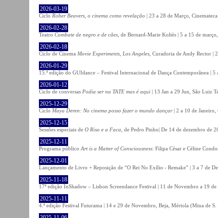
2026-03-19
Ciclo
Rober Beavers, o cinema como revelação
| 23 a 28 de Março, Cinemateca
2026-02-28
Teatro
Combate de negro e de cães
, de Bernard-Marie Koltès | 5 a 15 de março,
2026-02-18
Ciclo de Cinema
Movie Experiments, Los Angeles
, Curadoria de Andy Rector | 2
2026-01-29
15.ª edição do GUIdance – Festival Internacional de Dança Contemporânea | 5 
2026-01-12
Ciclo de conversas
Podia ser na TATE mas é aqui
| 13 Jan a 29 Jun, São Luiz T
2025-12-29
Ciclo
Maya Deren: No cinema posso fazer o mundo dançar
| 2 a 10 de Janeiro
2025-12-15
Sessões especiais de
O Riso e a Faca
, de Pedro Pinho| De 14 de dezembro de 20
2025-12-11
Programa público
Art is a Matter of Consciousness
: Filipa César e Céline Cond
2025-12-01
Lançamento de Livro + Reposição de “O Rei No Exílio - Remake” | 3 a 7 de D
2025-11-18
17ª edição InShadow – Lisbon Screendance Festival | 11 de Novembro a 19 de
2025-11-11
4.ª edição Festival Futurama | 14 e 29 de Novembro, Beja, Mértola (Mina de S
2025-11-06