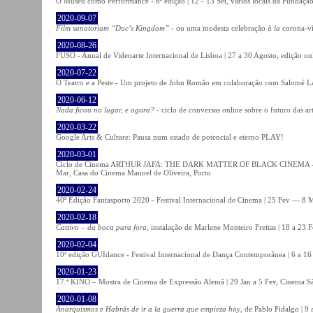
O Museu como Performance - 6ª edição | 12 - 13 Set, vários locais da Fundação
2020-09-07
Film sanatorium “Doc’s Kingdom”
- ou uma modesta celebração
à la
corona-ví
2020-08-26
FUSO - Anual de Videoarte Internacional de Lisboa | 27 a 30 Agosto, edição on
2020-07-22
O Teatro e a Peste - Um projeto de John Romão em colaboração com Salomé La
2020-06-12
Nada ficou no lugar, e agora?
- ciclo de conversas online sobre o futuro das ar
2020-03-22
Google Arts & Culture: Pausa num estado de potencial e eterno PLAY!
2020-03-01
Ciclo de Cinema ARTHUR JAFA: THE DARK MATTER OF BLACK CINEMA - 
Mar, Casa do Cinema Manoel de Oliveira, Porto
2020-02-24
40ª Edição Fantasporto 2020 - Festival Internacional de Cinema | 25 Fev — 8 M
2020-02-18
Cattivo – da boca para fora
, instalação de Marlene Monteiro Freitas | 18 a 23 
2020-02-04
10ª edição GUIdance - Festival Internacional de Dança Contemporânea | 6 a 16
2020-01-23
17.ª KINO – Mostra de Cinema de Expressão Alemã | 29 Jan a 5 Fev, Cinema Sã
2020-01-08
Anarquismos
e
Habrás de ir a la guerra que empieza hoy
, de Pablo Fidalgo | 9 