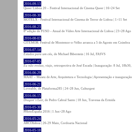
2016-09-13
Queer Lisboa 20 – Festival Internacional de Cinema Queer | 16>24 Set
2016-08-30
MOTELX - Festival Internacional de Cinema de Terror de Lisboa | 1>11 Set
2016-08-23
8ª edição de FUSO – Anual de Vídeo Arte Internacional de Lisboa | 23>28 Ago
2016-08-03
CITEMOR: Festival de Montemor-o-Velho arranca a 5 de Agosto em Coimbra
2016-07-14
Estudos para um céu
, de Michael Biberstein | 16 Jul, FASVS
2016-07-05
Eu não evoluo, viajo
, retrospectiva de José Escada | Inauguração: 8 Jul, 18h3
2016-06-29
MAAT – Museu de Arte, Arquitetura e Tecnologia | Apresentação e inauguração
2016-06-21
Loveable, de Plataforma285 | 24>28 Jun, Culturgest
2016-06-15
Dragon´s Lair
, de Pedro Cabral Santo | 18 Jun, Travessa da Ermida
2016-05-30
PHotoEspaña 2016 | 1 Jun>28 Ago
2016-05-24
ARCOlisboa | 26-29 Maio, Cordoaria Nacional
2016-05-18