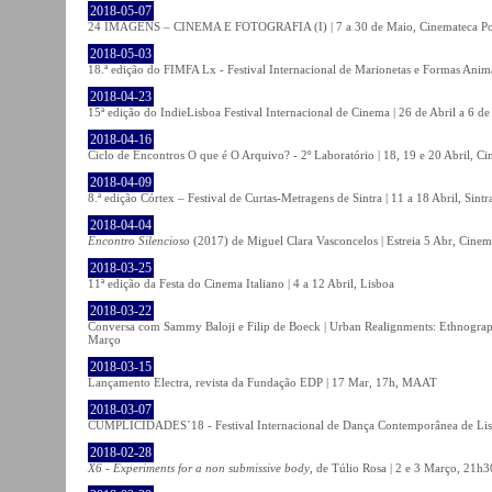
2018-05-07
24 IMAGENS – CINEMA E FOTOGRAFIA (I) | 7 a 30 de Maio, Cinemateca Po
2018-05-03
18.ª edição do FIMFA Lx - Festival Internacional de Marionetas e Formas Anim
2018-04-23
15ª edição do IndieLisboa Festival Internacional de Cinema | 26 de Abril a 6 d
2018-04-16
Ciclo de Encontros O que é O Arquivo? - 2º Laboratório | 18, 19 e 20 Abril, C
2018-04-09
8.ª edição Córtex – Festival de Curtas-Metragens de Sintra | 11 a 18 Abril, Sintr
2018-04-04
Encontro Silencioso
(2017) de Miguel Clara Vasconcelos | Estreia 5 Abr, Cinem
2018-03-25
11ª edição da Festa do Cinema Italiano | 4 a 12 Abril, Lisboa
2018-03-22
Conversa com Sammy Baloji e Filip de Boeck | Urban Realignments: Ethnographi
Março
2018-03-15
Lançamento Electra, revista da Fundação EDP | 17 Mar, 17h, MAAT
2018-03-07
CUMPLICIDADES´18 - Festival Internacional de Dança Contemporânea de Lisb
2018-02-28
X6 - Experiments for a non submissive body
, de Túlio Rosa | 2 e 3 Março, 21h3