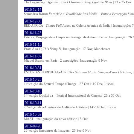
The Legendary Tigerman,
Fuck Christmas Baby, I got the Blues
| 23 e 25 Dez
2016-12-14
Seminário
Harun Farocki e a Visualidade Pós-Media – Entre a Percepção Sinté
2016-12-06
RED AFRICA -
Things Fall Apart
, na Galeria Avenida da Índia | Inauguração:
2016-11-23
Estética, Propaganda e Utopia no Portugal de António Ferro | Inauguração: 26 
2016-11-15
From A to C; This Being B
| Inauguração: 17 Nov, Manchester
2016-11-07
Miguel Branco em Paris - 2 exposições | Inauguração 8 Nov
2016-10-31
ESTÓRIAS: PORTUGAL-ÁFRICA -
Natureza Morta. Visages d’une Dictature
, 
2016-10-25
14ª edição do Festival Temps d´Image - 27 Out > 10 Dez, Lisboa
2016-10-18
14ª edição Doclisboa – Festival Internacional de Cinema | 20 a 30 Out
2016-10-11
7.ª edição da «Abertura de Ateliês de Artistas» | 14>16 Out, Lisboa
2016-10-03
MAAT - inauguração do novo edifício | 5 Out
2016-09-20
26ª edição Encontros da Imagem | 20 Set>5 Nov