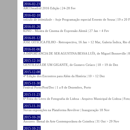
2016-02-23
ARCOmadrid 2016 Edição | 24-28 Fev
2016-02-18
veículo de intimidade – hoje
Programação especial Ernesto de Sousa | 19 e 20 
2016-01-26
KINO – Mostra de Cinema de Expressão Alemã | 27 Jan > 4 Fev
2016-01-12
JOSÉ OITICICA FILHO - Retrospectiva, 16 Jan > 12 Mar, Galeria Índica, Rio d
2016-01-06
A IMPORTÂNCIA DE SER AGUSTINA BESSA LUÍS, de Miguel Bonneville | 8>1
2015-12-16
GENTILEZA DE UM GIGANTE, de Gustavo Ciríaco | 18 > 19 de Dez
2015-12-08
4ª Edição dos Encontros para Além da História | 10 > 12 Dez
2015-11-30
Festival Porto/Post/Doc | 1 a 8 de Dezembro, Porto
2015-11-23
6ª Feira do Livro de Fotografia de Lisboa - Arquivo Municipal de Lisboa | Fot
2015-11-16
Novas exposições na Plataforma Revólver | Inauguração 18 Nov
2015-10-28
Anozero: Bienal de Arte Contemporânea de Coimbra | 31 Out > 29 Nov
2015-10-21