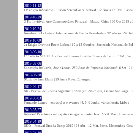
2019-11-12
11ª edição InShadow – Lisbon ScreenDance Festival | 12 Nov a 18 Dez, Lisboa
2019-10-29
O Fio Invisível: Arte Contemporânea Portugal – Macau, China | 30 Out 2019 
2019-10-24
Amadora BD - Festival Internacional de Banda Desenhada - 30ª edição | 24 Ou
2019-10-09
2a Edição Drawing Room Lisboa | 10 a 13 Outubro, Sociedade Nacional de Bel
2019-09-10
13.ª edição MOTELX – Festival Internacional de Cinema de Terror | 10-15 Set,
2019-09-06
Exposição
Indústria, Arte e Letras. 250 Anos da Imprensa Nacional
| 6 Set - 2
2019-06-28
Blank
, de Irma Blank | 29 Jun a 8 Set, Culturgest
2019-06-17
AR - Festival de Cinema Argentino | 5ª edição: 20-23 Jun, Cinema São Jorge Li
2019-06-03
Fernando Lemos – exposições e eventos | 4, 5, 6 Junho, vários locais, Lisboa
2019-05-27
Artavazd Pelechian - retrospetiva integral e masterclass | 27-31 Maio, Cinemat
2019-04-19
DDD – Festival Dias da Dança 2019 | 24 Abr - 12 Mai, Porto, Matosinhos, Gaia
2019-04-10