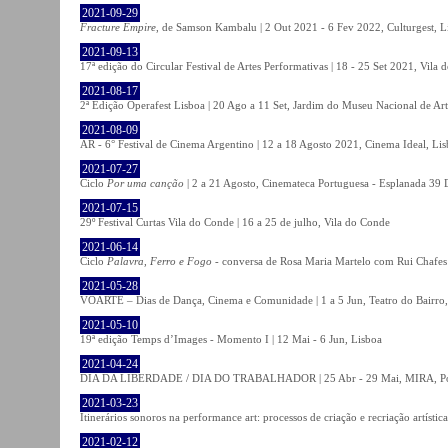
2021-09-29
Fracture Empire
, de Samson Kambalu | 2 Out 2021 - 6 Fev 2022, Culturgest, L
2021-09-13
17ª edição do Circular Festival de Artes Performativas | 18 - 25 Set 2021, Vila
2021-08-17
2ª Edição Operafest Lisboa | 20 Ago a 11 Set, Jardim do Museu Nacional de Art
2021-08-09
AR - 6° Festival de Cinema Argentino | 12 a 18 Agosto 2021, Cinema Ideal, Li
2021-07-27
Ciclo
Por uma canção
| 2 a 21 Agosto, Cinemateca Portuguesa - Esplanada 39 
2021-07-15
29º Festival Curtas Vila do Conde | 16 a 25 de julho, Vila do Conde
2021-06-14
Ciclo
Palavra, Ferro e Fogo
- conversa de Rosa Maria Martelo com Rui Chafes |
2021-05-28
VOARTE – Dias de Dança, Cinema e Comunidade | 1 a 5 Jun, Teatro do Bairro,
2021-05-10
19ª edição Temps d’Images - Momento I | 12 Mai - 6 Jun, Lisboa
2021-04-24
DIA DA LIBERDADE / DIA DO TRABALHADOR | 25 Abr - 29 Mai, MIRA, P
2021-03-23
Itinerários sonoros na performance art: processos de criação e recriação artíst
2021-02-12