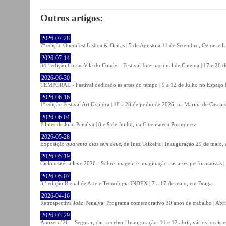
Outros artigos:
2026-07-28
7ª edição Operafest Lisboa & Oeiras | 5 de Agosto a 11 de Setembro, Oeiras e L
2026-07-14
34.ª edição Curtas Vila do Conde – Festival Internacional de Cinema | 17 e 26 
2026-06-30
TEMPORAL - Festival dedicado às artes do tempo | 9 a 12 de Julho no Espaço
2026-06-16
1ª edição Festival Art Explora | 18 a 28 de junho de 2026, na Marina de Cascais
2026-06-04
Filmes de João Penalva | 8 e 9 de Junho, na Cinemateca Portuguesa
2026-05-28
Exposição
quarenta dias sem deus
, de Inez Teixeira | Inauguração 29 de maio
2026-05-19
Ciclo matéria leve 2026 - Sobre imagem e imaginação nas artes performativas |
2026-05-07
3.ª edição Bienal de Arte e Tecnologia INDEX | 7 a 17 de maio, em Braga
2026-04-16
Retrospectiva João Penalva: Programa comemorativo 30 anos de trabalho | Abri
2026-03-29
Anozero’26 – Segurar, dar, receber | Inauguração: 11 e 12 abril, vários locais