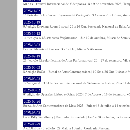
MOON - Festival Internacional de Videopoesia | 8 e 9 de novembro 2025, Temp
2025-11-02
1ª Parte do Ciclo
Cinema Experimental Português: O Cinema dos Artistas, Anos
2025-10-19
8.ª edição Drawing Room Lisboa | 23 a 26 Out, Sociedade Nacional de Belas Ar
2025-10-13
11.ª edição
O Museu como Performance
| 18 e 19 de outubro, Museu de Serral
2025-10-03
Festival Materiais Diversos | 3 a 12 Out, Minde & Alcanena
2025-09-19
21.ª edição Circular Festival de Artes Performativas | 20—27 de setembro, Vila
2025-09-03
5.ª edição BoCA – Bienal de Artes Contemporânea | 10 Set a 26 Out, Lisboa e 
2025-08-23
17ª edição do FUSO - Festival Internacional de Videoarte de Lisboa | 26 a 31 d
2025-08-02
6ª edição do Operafest Lisboa e Oeiras 2025 | 7 de Agosto a 16 de Setembro, vá
2025-06-26
Bienal de Arte Contemporânea da Maia 2025 - Fulgor | 3 de julho a 14 setemb
2025-06-03
Ciclo Billy Woodberry | Realizador Convidado | De 3 a 28 de Junho, na Cinema
2025-05-29
ARCOlisboa - 8ª edição | 29 Maio a 1 Junho, Cordoaria Nacional