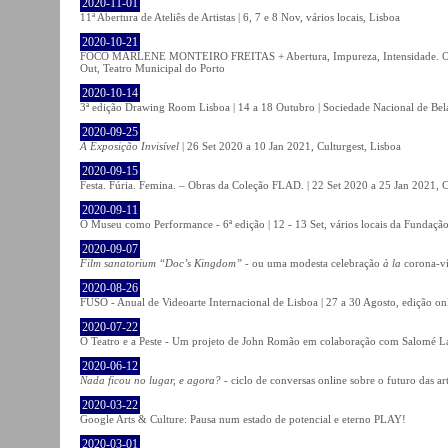
2020-11-01
11ª Abertura de Ateliês de Artistas | 6, 7 e 8 Nov, vários locais, Lisboa
2020-10-21
FOCO MARLENE MONTEIRO FREITAS + Abertura, Impureza, Intensidade. Olhare
Out, Teatro Municipal do Porto
2020-10-14
3ª edição Drawing Room Lisboa | 14 a 18 Outubro | Sociedade Nacional de Bela
2020-09-25
A Exposição Invisível
| 26 Set 2020 a 10 Jan 2021, Culturgest, Lisboa
2020-09-15
Festa. Fúria. Femina. – Obras da Coleção FLAD. | 22 Set 2020 a 25 Jan 2021, C
2020-09-11
O Museu como Performance - 6ª edição | 12 - 13 Set, vários locais da Fundação
2020-09-07
Film sanatorium “Doc’s Kingdom”
- ou uma modesta celebração
à la
corona-ví
2020-08-26
FUSO - Anual de Videoarte Internacional de Lisboa | 27 a 30 Agosto, edição on
2020-07-22
O Teatro e a Peste - Um projeto de John Romão em colaboração com Salomé La
2020-06-12
Nada ficou no lugar, e agora?
- ciclo de conversas online sobre o futuro das ar
2020-03-22
Google Arts & Culture: Pausa num estado de potencial e eterno PLAY!
2020-03-01