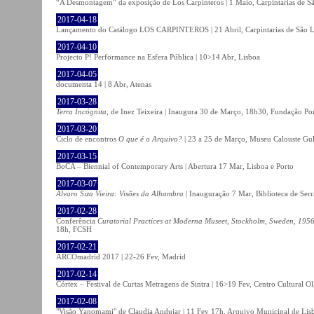
“A Desmontagem” da exposição de Los Carpinteros | 1 Maio, Carpintarias de S
2017-04-18
Lançamento do Catálogo LOS CARPINTEROS | 21 Abril, Carpintarias de São 
2017-04-10
Projecto P! Performance na Esfera Pública | 10>14 Abr, Lisboa
2017-04-05
documenta 14 | 8 Abr, Atenas
2017-03-28
Terra Incógnita
, de Inez Teixeira | Inaugura 30 de Março, 18h30, Fundação P
2017-03-20
Ciclo de encontros
O que é o Arquivo?
| 23 a 25 de Março, Museu Calouste Gu
2017-03-15
BoCA – Biennial of Contemporary Arts | Abertura 17 Mar, Lisboa e Porto
2017-03-07
Álvaro Siza Vieira: Visões da Alhambra
| Inauguração 7 Mar, Biblioteca de Serr
2017-02-28
Conferência
Curatorial Practices at Moderna Museet, Stockholm, Sweden, 1956-
18h, FCSH
2017-02-21
ARCOmadrid 2017 | 22-26 Fev, Madrid
2017-02-14
Córtex – Festival de Curtas Metragens de Sintra | 16>19 Fev, Centro Cultural O
2017-02-08
"Visão Yanomami" de Claudia Andujar | 11 Fev 17h, Arquivo Municipal de Lisb