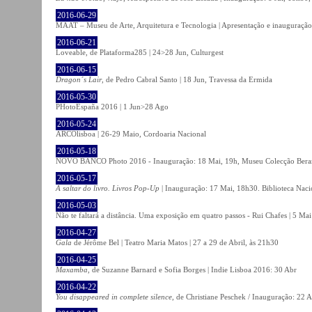
2016-06-29
MAAT – Museu de Arte, Arquitetura e Tecnologia | Apresentação e inauguração
2016-06-21
Loveable, de Plataforma285 | 24>28 Jun, Culturgest
2016-06-15
Dragon´s Lair
, de Pedro Cabral Santo | 18 Jun, Travessa da Ermida
2016-05-30
PHotoEspaña 2016 | 1 Jun>28 Ago
2016-05-24
ARCOlisboa | 26-29 Maio, Cordoaria Nacional
2016-05-18
NOVO BANCO Photo 2016 - Inauguração: 18 Mai, 19h, Museu Colecção Bera
2016-05-17
A saltar do livro. Livros Pop-Up
| Inauguração: 17 Mai, 18h30. Biblioteca Naci
2016-05-03
Não te faltará a distância. Uma exposição em quatro passos - Rui Chafes | 5 Mai 
2016-04-27
Gala
de Jérôme Bel | Teatro Maria Matos | 27 a 29 de Abril, às 21h30
2016-04-25
Maxamba
, de Suzanne Barnard e Sofia Borges | Indie Lisboa 2016: 30 Abr
2016-04-22
You disappeared in complete silence
, de Christiane Peschek / Inauguração: 22 