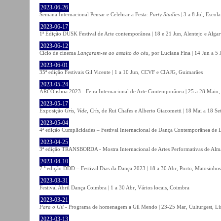
2023-06-26
Semana Internacional Pensar e Celebrar a Festa:
Party Studies
| 3 a 8 Jul, Escol
2023-06-17
1ª Edição DUSK Festival de Arte contemporânea | 18 e 21 Jun, Alentejo e Alga
2023-06-12
Ciclo de cinema
Lançaram-se ao assalto do céu
, por Luciana Fina | 14 Jun a 5
2023-06-01
35ª edição Festivais Gil Vicente | 1 a 10 Jun, CCVF e CIAJG, Guimarães
2023-05-24
ARCOlisboa 2023 - Feira Internacional de Arte Contemporânea | 25 a 28 Maio,
2023-05-17
Exposição
Gris, Vide, Cris
, de Rui Chafes e Alberto Giacometti | 18 Mai a 18 S
2023-05-04
4ª edição Cumplicidades – Festival Internacional de Dança Contemporânea de L
2023-04-25
3ª edição TRANSBORDA - Mostra Internacional de Artes Performativas de Alma
2023-04-10
7.ª edição DDD – Festival Dias da Dança 2023 | 18 a 30 Abr, Porto, Matosinhos
2023-03-31
Festival Abril Dança Coimbra | 1 a 30 Abr, Vários locais, Coimbra
2023-03-21
Para o Gil
- Programa de homenagem a Gil Mendo | 23-25 Mar, Culturgest, Li
2023-03-13