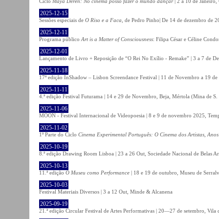
Ciclo
Maya Deren: No cinema posso fazer o mundo dançar
| 2 a 10 de Janeiro
2025-12-15
Sessões especiais de
O Riso e a Faca
, de Pedro Pinho| De 14 de dezembro de 20
2025-12-11
Programa público
Art is a Matter of Consciousness
: Filipa César e Céline Cond
2025-12-01
Lançamento de Livro + Reposição de “O Rei No Exílio - Remake” | 3 a 7 de D
2025-11-18
17ª edição InShadow – Lisbon Screendance Festival | 11 de Novembro a 19 de
2025-11-11
4.ª edição Festival Futurama | 14 e 29 de Novembro, Beja, Mértola (Mina de S
2025-11-06
MOON - Festival Internacional de Videopoesia | 8 e 9 de novembro 2025, Temp
2025-11-02
1ª Parte do Ciclo
Cinema Experimental Português: O Cinema dos Artistas, Anos
2025-10-19
8.ª edição Drawing Room Lisboa | 23 a 26 Out, Sociedade Nacional de Belas Ar
2025-10-13
11.ª edição
O Museu como Performance
| 18 e 19 de outubro, Museu de Serral
2025-10-03
Festival Materiais Diversos | 3 a 12 Out, Minde & Alcanena
2025-09-19
21.ª edição Circular Festival de Artes Performativas | 20—27 de setembro, Vila