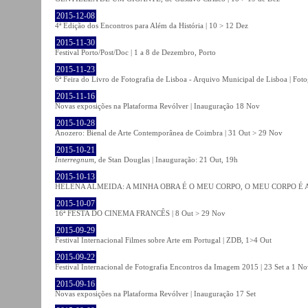
2015-12-08
4ª Edição dos Encontros para Além da História | 10 > 12 Dez
2015-11-30
Festival Porto/Post/Doc | 1 a 8 de Dezembro, Porto
2015-11-23
6ª Feira do Livro de Fotografia de Lisboa - Arquivo Municipal de Lisboa | Fot
2015-11-16
Novas exposições na Plataforma Revólver | Inauguração 18 Nov
2015-10-28
Anozero: Bienal de Arte Contemporânea de Coimbra | 31 Out > 29 Nov
2015-10-21
Interregnum
, de Stan Douglas | Inauguração: 21 Out, 19h
2015-10-13
HELENA ALMEIDA: A MINHA OBRA É O MEU CORPO, O MEU CORPO É A MIN
2015-10-07
16ª FESTA DO CINEMA FRANCÊS | 8 Out > 29 Nov
2015-09-29
Festival Internacional Filmes sobre Arte em Portugal | ZDB, 1>4 Out
2015-09-22
Festival Internacional de Fotografia Encontros da Imagem 2015 | 23 Set a 1 N
2015-09-16
Novas exposições na Plataforma Revólver | Inauguração 17 Set