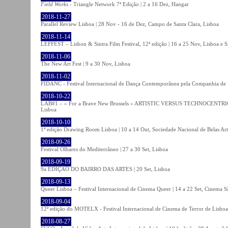
Field Works
- Triangle Network 7ª Edição | 2 a 16 Dez, Hangar
2018-11-27
Parallel Review Lisboa | 28 Nov - 16 de Dez, Campo de Santa Clara, Lisboa
2018-11-14
LEFFEST – Lisbon & Sintra Film Festival, 12ª edição | 16 a 25 Nov, Lisboa e S
2018-11-06
The New Art Fest | 9 a 30 Nov, Lisboa
2018-11-02
FIDANC - Festival Internacional de Dança Contemporânea pela Companhia de
2018-10-22
LAB#1 – « For a Brave New Brussels » ARTISTIC VERSUS TECHNOCENTRI
Lisboa
2018-10-10
1ª edição Drawing Room Lisboa | 10 a 14 Out, Sociedade Nacional de Belas Art
2018-09-26
Festival Olhares do Mediterrâneo | 27 a 30 Set, Lisboa
2018-09-19
9a EDIÇÃO DO BAIRRO DAS ARTES | 20 Set, Lisboa
2018-09-13
Queer Lisboa – Festival Internacional de Cinema Queer | 14 a 22 Set, Cinema 
2018-09-04
12ª edição do MOTELX - Festival Internacional de Cinema de Terror de Lisboa 
2018-08-27