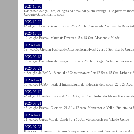
2023-10-30
Dança não dança – arqueologias da nova dança em Portugal. (Re)performances,
Calouste Gulbenkian, Lisboa
2023-10-22
6ª edição Drawing Room Lisboa | 25 a 29 Out, Sociedade Nacional de Belas Art
2023-10-05
12ª edição Festival Materiais Diversos | 5 a 15 Out, Alcanena e Minde
2023-09-18
19.ª edição Circular Festival de Artes Performativas | 22 a 30 Set, Vila do Conde
2023-09-13
33ª edição Encontros da Imagem | 15 Set a 28 Out, Braga, Porto, Guimarães e 
2023-08-29
4.ª edição da BoCA - Biennial of Contemporary Arts | 2 Set a 15 Out, Lisboa e 
2023-08-21
15ª edição FUSO - Festival Internacional de Videoarte de Lisboa | 22 a 27 Ago, 
2023-08-12
4ª edição Operafest Lisboa 2023 | 18 Ago a 9 Set, Jardim do Museu Nacional de
2023-07-21
45ª edição Festival Citemor | 21 Jul a 12 Ago, Montemor-o-Velho, Figueira da
2023-07-08
31ª edição Curtas Vila do Conde | 8 a 16 Jul, vários locais em Vila do Conde
2023-07-03
Histórias do Cinema : P. Adams Sitney -
Sexo e Espiritualidade na História do