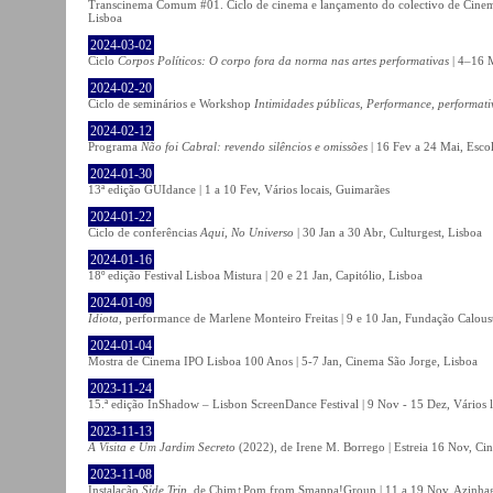
Transcinema Comum #01. Ciclo de cinema e lançamento do colectivo de Cine
Lisboa
2024-03-02
Ciclo
Corpos Políticos: O corpo fora da norma nas artes performativas
| 4–16 M
2024-02-20
Ciclo de seminários e Workshop
Intimidades públicas, Performance, performati
2024-02-12
Programa
Não foi Cabral: revendo silêncios e omissões
| 16 Fev a 24 Mai, Escol
2024-01-30
13ª edição GUIdance | 1 a 10 Fev, Vários locais, Guimarães
2024-01-22
Ciclo de conferências
Aqui, No Universo
| 30 Jan a 30 Abr, Culturgest, Lisboa
2024-01-16
18º edição Festival Lisboa Mistura | 20 e 21 Jan, Capitólio, Lisboa
2024-01-09
Idiota
, performance de Marlene Monteiro Freitas | 9 e 10 Jan, Fundação Calou
2024-01-04
Mostra de Cinema IPO Lisboa 100 Anos | 5-7 Jan, Cinema São Jorge, Lisboa
2023-11-24
15.ª edição InShadow – Lisbon ScreenDance Festival | 9 Nov - 15 Dez, Vários l
2023-11-13
A Visita e Um Jardim Secreto
(2022), de Irene M. Borrego | Estreia 16 Nov, Ci
2023-11-08
Instalação
Side Trip
, de Chim↑Pom from Smappa!Group | 11 a 19 Nov, Azinhaga