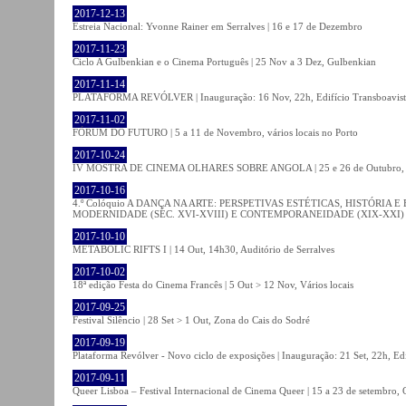
2017-12-13
Estreia Nacional: Yvonne Rainer em Serralves | 16 e 17 de Dezembro
2017-11-23
Ciclo A Gulbenkian e o Cinema Português | 25 Nov a 3 Dez, Gulbenkian
2017-11-14
PLATAFORMA REVÓLVER | Inauguração: 16 Nov, 22h, Edifício Transboavista
2017-11-02
FÓRUM DO FUTURO | 5 a 11 de Novembro, vários locais no Porto
2017-10-24
IV MOSTRA DE CINEMA OLHARES SOBRE ANGOLA | 25 e 26 de Outubro
2017-10-16
4.º Colóquio A DANÇA NA ARTE: PERSPETIVAS ESTÉTICAS, HISTÓRIA
MODERNIDADE (SÉC. XVI-XVIII) E CONTEMPORANEIDADE (XIX-XXI) | 21 O
2017-10-10
METABOLIC RIFTS I | 14 Out, 14h30, Auditório de Serralves
2017-10-02
18ª edição Festa do Cinema Francês | 5 Out > 12 Nov, Vários locais
2017-09-25
Festival Silêncio | 28 Set > 1 Out, Zona do Cais do Sodré
2017-09-19
Plataforma Revólver - Novo ciclo de exposições | Inauguração: 21 Set, 22h, Edi
2017-09-11
Queer Lisboa – Festival Internacional de Cinema Queer | 15 a 23 de setembro,