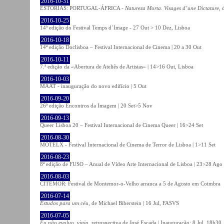
2016-10-31
ESTÓRIAS: PORTUGAL-ÁFRICA -
Natureza Morta. Visages d’une Dictature
, 
2016-10-25
14ª edição do Festival Temps d´Image - 27 Out > 10 Dez, Lisboa
2016-10-18
14ª edição Doclisboa – Festival Internacional de Cinema | 20 a 30 Out
2016-10-11
7.ª edição da «Abertura de Ateliês de Artistas» | 14>16 Out, Lisboa
2016-10-03
MAAT - inauguração do novo edifício | 5 Out
2016-09-20
26ª edição Encontros da Imagem | 20 Set>5 Nov
2016-09-13
Queer Lisboa 20 – Festival Internacional de Cinema Queer | 16>24 Set
2016-08-30
MOTELX - Festival Internacional de Cinema de Terror de Lisboa | 1>11 Set
2016-08-23
8ª edição de FUSO – Anual de Vídeo Arte Internacional de Lisboa | 23>28 Ago
2016-08-03
CITEMOR: Festival de Montemor-o-Velho arranca a 5 de Agosto em Coimbra
2016-07-14
Estudos para um céu
, de Michael Biberstein | 16 Jul, FASVS
2016-07-05
Eu não evoluo, viajo
, retrospectiva de José Escada | Inauguração: 8 Jul, 18h3