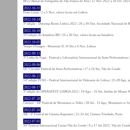
BF22 Bienal de Fotografia de Vila Franca de Xira | 12 Nov 2022 a 26 Fev 2023, 
2022-10-31
Festa Criola | 2 a 5 Nov, vários locais em Lisboa
2022-10-24
5ª edição - Drawing Room Lisboa 2022 | 26 a 30 Out, Sociedade Nacional de Be
2022-10-18
33ª edição do Amadora BD | 20 a 30 Out, vários locais na Amadora
2022-10-05
Temps d'Images - Momento II | 8 Out a 6 Nov, Lisboa
2022-09-15
3º Linha de Fuga - Festival e Laboratório Internacional de Artes Performativas 
2022-09-06
18.º Circular Festival de Artes Performativas | 17 a 24 Set, Vila do Conde
2022-08-22
14ª edição FUSO - Festival Internacional de Videoarte de Lisboa | 23-28 Ago, j
2022-08-17
3ª edição do OPERAFEST LISBOA 2022 | 19 Ago - 10 Set, Jardim do Museu Na
2022-07-28
Citemor - 44º Festival de Montemor-o-Velho | 28 Jul - 13 Ago, Montemor-o-Ve
2022-07-16
AR - 6ª Festival de Cinema Argentino | 21-24 Jul, Cinema Trindade, Porto
2022-07-05
30º Festival Internacional Curtas Vila do Conde | 9 a 17 Jul 2022, Vila do Cond