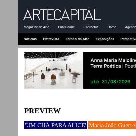
Magazine de Arte
Publicidade
Contactos
Home
Agenda-
Notícias
Entrevista
Estado da Arte
Exposições
Perspetiv
PREVIEW
'UM CHÁ PARA ALICE'
Maria João Guerre