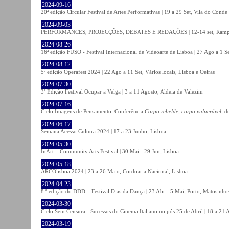
2024-09-16
20ª edição Circular Festival de Artes Performativas | 19 a 29 Set, Vila do Conde
2024-09-03
PERFORMANCES, PROJECÇÕES, DEBATES E REDAÇÕES | 12-14 set, Rampa
2024-08-26
16ª edição FUSO - Festival Internacional de Videoarte de Lisboa | 27 Ago a 1 Se
2024-08-12
5ª edição Operafest 2024 | 22 Ago a 11 Set, Vários locais, Lisboa e Oeiras
2024-07-30
3ª Edição Festival Ocupar a Velga | 3 a 11 Agosto, Aldeia de Valezim
2024-07-16
Ciclo Imagens de Pensamento: Conferência
Corpo rebelde, corpo vulnerável
, d
2024-06-17
Semana Acesso Cultura 2024 | 17 a 23 Junho, Lisboa
2024-05-30
InArt – Community Arts Festival | 30 Mai - 29 Jun, Lisboa
2024-05-18
ARCOlisboa 2024 | 23 a 26 Maio, Cordoaria Nacional, Lisboa
2024-04-23
8.ª edição do DDD – Festival Dias da Dança | 23 Abr - 5 Mai, Porto, Matosinho
2024-03-30
Ciclo Sem Censura - Sucessos do Cinema Italiano no pós 25 de Abril | 18 a 21
2024-03-19