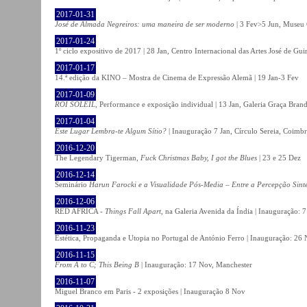
2017-01-31
José de Almada Negreiros: uma maneira de ser moderno
| 3 Fev>5 Jun, Museu 
2017-01-24
1º ciclo expositivo de 2017 | 28 Jan, Centro Internacional das Artes José de Gu
2017-01-17
14.ª edição da KINO – Mostra de Cinema de Expressão Alemã | 19 Jan-3 Fev
2017-01-09
ROI SOLEIL
, Performance e exposição individual | 13 Jan, Galeria Graça Bran
2017-01-04
Este Lugar Lembra-te Algum Sítio?
| Inauguração 7 Jan, Círculo Sereia, Coimb
2016-12-20
The Legendary Tigerman,
Fuck Christmas Baby, I got the Blues
| 23 e 25 Dez
2016-12-14
Seminário
Harun Farocki e a Visualidade Pós-Media – Entre a Percepção Sinté
2016-12-06
RED AFRICA -
Things Fall Apart
, na Galeria Avenida da Índia | Inauguração:
2016-11-23
Estética, Propaganda e Utopia no Portugal de António Ferro | Inauguração: 26 
2016-11-15
From A to C; This Being B
| Inauguração: 17 Nov, Manchester
2016-11-07
Miguel Branco em Paris - 2 exposições | Inauguração 8 Nov