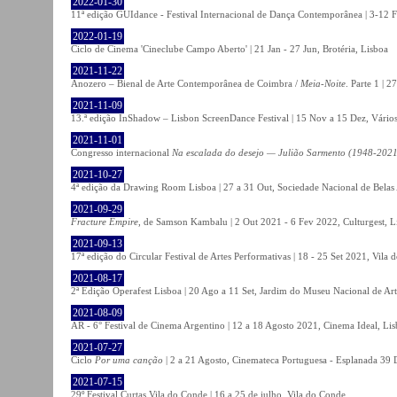
2022-01-30
11ª edição GUIdance - Festival Internacional de Dança Contemporânea | 3-12 Fe
2022-01-19
Ciclo de Cinema 'Cineclube Campo Aberto' | 21 Jan - 27 Jun, Brotéria, Lisboa
2021-11-22
Anozero – Bienal de Arte Contemporânea de Coimbra /
Meia-Noite
. Parte 1 | 
2021-11-09
13.ª edição InShadow – Lisbon ScreenDance Festival | 15 Nov a 15 Dez, Vários
2021-11-01
Congresso internacional
Na escalada do desejo — Julião Sarmento (1948-2021
2021-10-27
4ª edição da Drawing Room Lisboa | 27 a 31 Out, Sociedade Nacional de Belas 
2021-09-29
Fracture Empire
, de Samson Kambalu | 2 Out 2021 - 6 Fev 2022, Culturgest, L
2021-09-13
17ª edição do Circular Festival de Artes Performativas | 18 - 25 Set 2021, Vila
2021-08-17
2ª Edição Operafest Lisboa | 20 Ago a 11 Set, Jardim do Museu Nacional de Art
2021-08-09
AR - 6° Festival de Cinema Argentino | 12 a 18 Agosto 2021, Cinema Ideal, Li
2021-07-27
Ciclo
Por uma canção
| 2 a 21 Agosto, Cinemateca Portuguesa - Esplanada 39 
2021-07-15
29º Festival Curtas Vila do Conde | 16 a 25 de julho, Vila do Conde