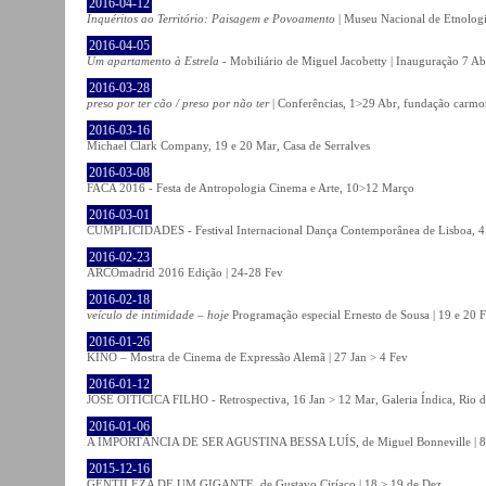
2016-04-12
Inquéritos ao Território: Paisagem e Povoamento
| Museu Nacional de Etnolog
2016-04-05
Um apartamento à Estrela
- Mobiliário de Miguel Jacobetty | Inauguração 7 Abr
2016-03-28
preso por ter cão / preso por não ter
| Conferências, 1>29 Abr, fundação carmo
2016-03-16
Michael Clark Company, 19 e 20 Mar, Casa de Serralves
2016-03-08
FACA 2016 - Festa de Antropologia Cinema e Arte, 10>12 Março
2016-03-01
CUMPLICIDADES - Festival Internacional Dança Contemporânea de Lisboa, 
2016-02-23
ARCOmadrid 2016 Edição | 24-28 Fev
2016-02-18
veículo de intimidade – hoje
Programação especial Ernesto de Sousa | 19 e 20 
2016-01-26
KINO – Mostra de Cinema de Expressão Alemã | 27 Jan > 4 Fev
2016-01-12
JOSÉ OITICICA FILHO - Retrospectiva, 16 Jan > 12 Mar, Galeria Índica, Rio d
2016-01-06
A IMPORTÂNCIA DE SER AGUSTINA BESSA LUÍS, de Miguel Bonneville | 8>1
2015-12-16
GENTILEZA DE UM GIGANTE, de Gustavo Ciríaco | 18 > 19 de Dez