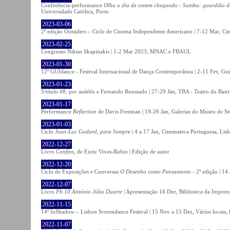
Conferência-performance
Olha o dia de ontem chegando - Samba: guardião 
Universidade Católica, Porto
2023-03-06
2ª edição Outsiders – Ciclo de Cinema Independente Americano | 7-12 Mar, C
2023-02-25
Congresso Nikias Skapinakis | 1-2 Mar 2023, MNAC e FBAUL
2023-01-30
12º GUIdance - Festival Internacional de Dança Contemporânea | 2-11 Fev, Gu
2023-01-23
S/título #8
, por auéééu e Fernando Roussado | 27-29 Jan, TBA - Teatro do Bair
2023-01-17
Performance
Reflection
de Davis Freeman | 19-26 Jan, Galerias do Museu de Ser
2023-01-03
Ciclo
Jean-Luc Godard, para Sempre
| 4 a 17 Jan, Cinemateca Portuguesa, Lis
2022-12-27
Livro
Confins
, de Enric Vives-Rubio | Edição de autor
2022-12-20
Ciclo de Exposições e Conversas
O Desenho como Pensamento
- 2ª edição | 14
2022-12-07
Livro
Ph.10 António Júlio Duarte
| Apresentação 16 Dez, Biblioteca da Impren
2022-11-15
14º InShadow – Lisbon Screendance Festival | 15 Nov a 15 Dez, Vários locais,
2022-11-07