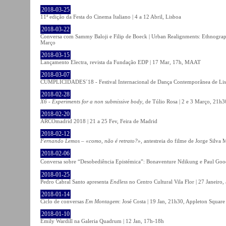
2018-03-25
11ª edição da Festa do Cinema Italiano | 4 a 12 Abril, Lisboa
2018-03-22
Conversa com Sammy Baloji e Filip de Boeck | Urban Realignments: Ethnographi
Março
2018-03-15
Lançamento Electra, revista da Fundação EDP | 17 Mar, 17h, MAAT
2018-03-07
CUMPLICIDADES´18 - Festival Internacional de Dança Contemporânea de Lisb
2018-02-28
X6 - Experiments for a non submissive body
, de Túlio Rosa | 2 e 3 Março, 21h3
2018-02-20
ARCOmadrid 2018 | 21 a 25 Fev, Feira de Madrid
2018-02-12
Fernando Lemos – «como, não é retrato?»
, antestreia do filme de Jorge Silv
2018-02-06
Conversa sobre “Desobediência Epistémica”: Bonaventure Ndikung e Paul G
2018-01-25
Pedro Cabral Santo apresenta
Endless
no Centro Cultural Vila Flor | 27 Janeiro,
2018-01-14
Ciclo de conversas
Em Montagem
: José Costa | 19 Jan, 21h30, Appleton Square
2018-01-10
Emily Wardill na Galeria Quadrum | 12 Jan, 17h-18h