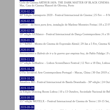
Ciclo de Cinema ARTHUR JAFA: THE DARK MATTER OF BLACK CINEMA - 
Mar, Casa do Cinema Manoel de Oliveira, Porto
2020-02-24
40ª Edição Fantasporto 2020 - Festival Internacional de Cinema | 25 Fev — 8 M
2020-02-18
Cattivo – da boca para fora
, instalação de Marlene Monteiro Freitas | 18 a 23 
2020-02-04
10ª edição GUIdance - Festival Internacional de Dança Contemporânea | 6 a 16
2020-01-23
17.ª KINO – Mostra de Cinema de Expressão Alemã | 29 Jan a 5 Fev, Cinema Sã
2020-01-08
Anarquismos
e
Habrás de ir a la guerra que empieza hoy
, de Pablo Fidalgo | 9 
2019-11-12
11ª edição InShadow – Lisbon ScreenDance Festival | 12 Nov a 18 Dez, Lisboa
2019-10-29
O Fio Invisível: Arte Contemporânea Portugal – Macau, China | 30 Out 2019 
2019-10-24
Amadora BD - Festival Internacional de Banda Desenhada - 30ª edição | 24 Ou
2019-10-09
2a Edição Drawing Room Lisboa | 10 a 13 Outubro, Sociedade Nacional de Bel
2019-09-10
13.ª edição MOTELX – Festival Internacional de Cinema de Terror | 10-15 Set,
2019-09-06