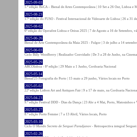
2025-09-03
5.ª edição BoCA – Bienal de Artes Contemporânea | 10 Set a 26 Out, Lisboa e 
2025-08-23
17ª edição do FUSO - Festival Internacional de Videoarte de Lisboa | 26 a 31 d
2025-08-02
6ª edição do Operafest Lisboa e Oeiras 2025 | 7 de Agosto a 16 de Setembro, vá
2025-06-26
Bienal de Arte Contemporânea da Maia 2025 - Fulgor | 3 de julho a 14 setemb
2025-06-03
Ciclo Billy Woodberry | Realizador Convidado | De 3 a 28 de Junho, na Cinema
2025-05-29
ARCOlisboa - 8ª edição | 29 Maio a 1 Junho, Cordoaria Nacional
2025-05-14
Bienal'25 Fotografia do Porto | 15 maio a 29 junho, Vários locais no Porto
2025-05-02
22ª edição Lisbon Art and Antiques Fair | 9 a 17 de maio, na Cordoaria Naciona
2025-04-23
9.ª edição Festival DDD - Dias da Dança | 23 Abr a 4 Mai, Porto, Matosinhos e
2025-03-27
8.ª edição Porto Femme | 7 a 13 Abril, Vários locais, Porto
2025-03-10
Ciclo
O Mundo Secreto de Serguei Paradjanov
- Retrospectiva integral Sergu
2025-02-26