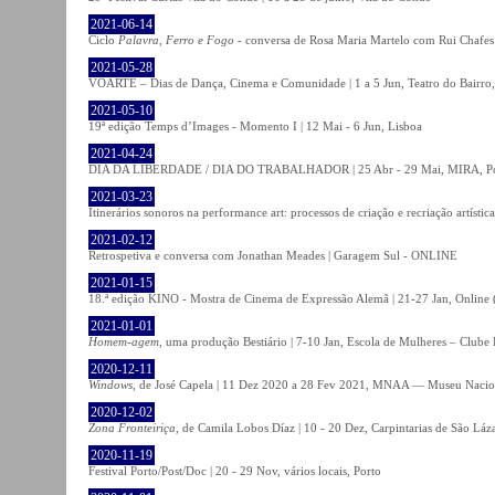
2021-06-14
Ciclo
Palavra, Ferro e Fogo
- conversa de Rosa Maria Martelo com Rui Chafes |
2021-05-28
VOARTE – Dias de Dança, Cinema e Comunidade | 1 a 5 Jun, Teatro do Bairro,
2021-05-10
19ª edição Temps d’Images - Momento I | 12 Mai - 6 Jun, Lisboa
2021-04-24
DIA DA LIBERDADE / DIA DO TRABALHADOR | 25 Abr - 29 Mai, MIRA, P
2021-03-23
Itinerários sonoros na performance art: processos de criação e recriação artíst
2021-02-12
Retrospetiva e conversa com Jonathan Meades | Garagem Sul - ONLINE
2021-01-15
18.ª edição KINO - Mostra de Cinema de Expressão Alemã | 21-27 Jan, Online (
2021-01-01
Homem-agem
, uma produção Bestiário | 7-10 Jan, Escola de Mulheres – Clube 
2020-12-11
Windows
, de José Capela | 11 Dez 2020 a 28 Fev 2021, MNAA — Museu Nacion
2020-12-02
Zona Fronteiriça
, de Camila Lobos Díaz | 10 - 20 Dez, Carpintarias de São Láz
2020-11-19
Festival Porto/Post/Doc | 20 - 29 Nov, vários locais, Porto