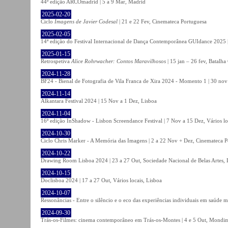
44ª edição ARCOmadrid | 5 a 9 Mar, Madrid
2025-02-20
Ciclo
Imagens de Javier Codesal
| 21 e 22 Fev, Cinemateca Portuguesa
2025-02-05
14ª edição do Festival Internacional de Dança Contemporânea GUIdance 2025 |
2025-01-15
Retrospetiva
Alice Rohrwacher: Contos Maravilhosos
| 15 jan – 26 fev, Batalh
2024-11-28
BF24 - Bienal de Fotografia de Vila Franca de Xira 2024 - Momento 1 | 30 nov 
2024-11-14
Alkantara Festival 2024 | 15 Nov a 1 Dez, Lisboa
2024-11-04
16ª edição InShadow - Lisbon Screendance Festival | 7 Nov a 15 Dez, Vários lo
2024-10-30
Ciclo Chris Marker - A Memória das Imagens | 2 a 22 Nov + Dez, Cinemateca P
2024-10-22
Drawing Room Lisboa 2024 | 23 a 27 Out, Sociedade Nacional de Belas Artes, 
2024-10-15
Doclisboa 2024 | 17 a 27 Out, Vários locais, Lisboa
2024-10-07
Ressonâncias - Entre o silêncio e o eco das experiências individuais em saúde 
2024-09-30
Trás-os-Filmes: cinema contemporâneo em Trás-os-Montes | 4 e 5 Out, Mondi