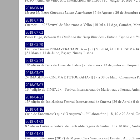
FUSO - Anual de Vídeo Arte Internacional de Lisboa | 10.ª edição, 28 Ago > 2 
2018-08-14
Mostra Mulheres Cineastas Latino-Americanas
| 7 de Agosto a 26 de Setembro 
2018-07-16
Citemor — 40º Festival de Montemor-o-Velho | 19 Jul a 11 Ago, Coimbra, Mon
2018-07-02
Pieter Hugo,
Between the Devil and the Deep Blue Sea - Entre a Espada e a Pa
2018-05-29
Ciclo de Cinema PRIMAVERA TARDIA — (RE) VISITAÇÃO DO CINEMA JAPONÊS
| 31 Maio > 11 de Julho, Espaço Nimas, Lisboa
2018-05-24
18ª edição da Feira do Livro de Lisboa | 25 de maio a 13 de junho no Parque 
2018-05-07
24 IMAGENS – CINEMA E FOTOGRAFIA (I) | 7 a 30 de Maio, Cinemateca Po
2018-05-03
18.ª edição do FIMFA Lx - Festival Internacional de Marionetas e Formas Anim
2018-04-23
15ª edição do IndieLisboa Festival Internacional de Cinema | 26 de Abril a 6 d
2018-04-16
Ciclo de Encontros O que é O Arquivo? - 2º Laboratório | 18, 19 e 20 Abril, C
2018-04-09
8.ª edição Córtex – Festival de Curtas-Metragens de Sintra | 11 a 18 Abril, Sintr
2018-04-04
Encontro Silencioso
(2017) de Miguel Clara Vasconcelos | Estreia 5 Abr, Cinem