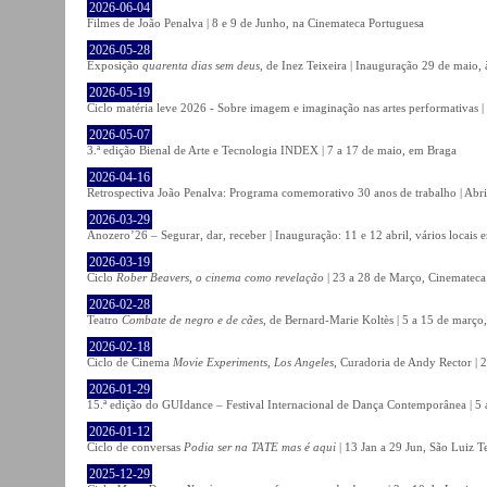
2026-06-04
Filmes de João Penalva | 8 e 9 de Junho, na Cinemateca Portuguesa
2026-05-28
Exposição
quarenta dias sem deus
, de Inez Teixeira | Inauguração 29 de maio
2026-05-19
Ciclo matéria leve 2026 - Sobre imagem e imaginação nas artes performativas |
2026-05-07
3.ª edição Bienal de Arte e Tecnologia INDEX | 7 a 17 de maio, em Braga
2026-04-16
Retrospectiva João Penalva: Programa comemorativo 30 anos de trabalho | Abri
2026-03-29
Anozero’26 – Segurar, dar, receber | Inauguração: 11 e 12 abril, vários locais
2026-03-19
Ciclo
Rober Beavers, o cinema como revelação
| 23 a 28 de Março, Cinemateca
2026-02-28
Teatro
Combate de negro e de cães
, de Bernard-Marie Koltès | 5 a 15 de março,
2026-02-18
Ciclo de Cinema
Movie Experiments, Los Angeles
, Curadoria de Andy Rector | 2
2026-01-29
15.ª edição do GUIdance – Festival Internacional de Dança Contemporânea | 5 
2026-01-12
Ciclo de conversas
Podia ser na TATE mas é aqui
| 13 Jan a 29 Jun, São Luiz T
2025-12-29