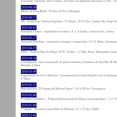
Exposição
Indústria, Arte e Letras. 250 Anos da Imprensa Nacional
| 6 Set - 2
2019-06-28
Blank
, de Irma Blank | 29 Jun a 8 Set, Culturgest
2019-06-17
AR - Festival de Cinema Argentino | 5ª edição: 20-23 Jun, Cinema São Jorge Li
2019-06-03
Fernando Lemos – exposições e eventos | 4, 5, 6 Junho, vários locais, Lisboa
2019-05-27
Artavazd Pelechian - retrospetiva integral e masterclass | 27-31 Maio, Cinemat
2019-04-19
DDD – Festival Dias da Dança 2019 | 24 Abr - 12 Mai, Porto, Matosinhos, Gaia
2019-04-10
Constelações: uma coreografia de gestos mínimos
, Curadoria de Ana Rito & Hu
Berardo, Lisboa
2019-03-09
Lançamento do livro
Atlantica: Contemporary art from Angola and its diaspor
d’Água
2019-02-12
Retrospectiva "O Cinema de Michael Snow" | 16 a 28 Fev, Cinemateca
2019-02-06
9ª edição GUIdance – Festival Internacional de Dança Contemporânea | 7 a 17
2019-01-08
7ª edição - Encontros para Além da História | 12 e 13 Jan, CIAJG
2018-12-04