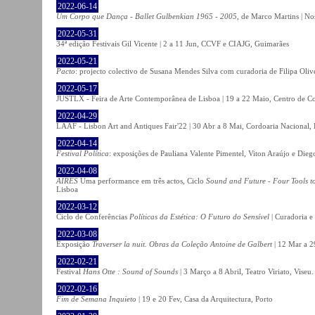
2022-06-14
Um Corpo que Dança - Ballet Gulbenkian 1965 - 2005
, de Marco Martins | No
2022-05-31
34ª edição Festivais Gil Vicente | 2 a 11 Jun, CCVF e CIAJG, Guimarães
2022-05-21
Pacto
: projecto colectivo de Susana Mendes Silva com curadoria de Filipa Oli
2022-05-17
JUSTLX - Feira de Arte Contemporânea de Lisboa | 19 a 22 Maio, Centro de C
2022-04-29
LAAF - Lisbon Art and Antiques Fair'22 | 30 Abr a 8 Mai, Cordoaria Nacional,
2022-04-14
Festival Política
: exposições de Pauliana Valente Pimentel, Viton Araújo e Die
2022-04-08
AIRES
Uma performance em três actos, Ciclo
Sound and Future - Four Tools t
Lisboa
2022-03-12
Ciclo de Conferências
Políticas da Estética: O Futuro do Sensível
| Curadoria e
2022-03-08
Exposição
Traverser la nuit. Obras da Coleção Antoine de Galbert
| 12 Mar a 2
2022-02-21
Festival
Hans Otte : Sound of Sounds
| 3 Março a 8 Abril, Teatro Viriato, Viseu.
2022-02-16
Fim de Semana Inquieto
| 19 e 20 Fev, Casa da Arquitectura, Porto