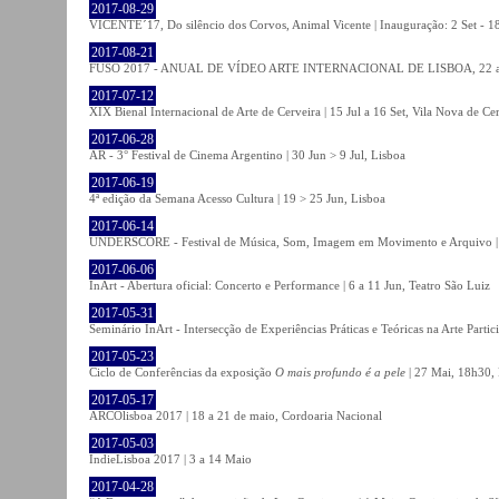
2017-08-29
VICENTE´17, Do silêncio dos Corvos, Animal Vicente | Inauguração: 2 Set - 
2017-08-21
FUSO 2017 - ANUAL DE VÍDEO ARTE INTERNACIONAL DE LISBOA, 22 a 
2017-07-12
XIX Bienal Internacional de Arte de Cerveira | 15 Jul a 16 Set, Vila Nova de Ce
2017-06-28
AR - 3° Festival de Cinema Argentino | 30 Jun > 9 Jul, Lisboa
2017-06-19
4ª edição da Semana Acesso Cultura | 19 > 25 Jun, Lisboa
2017-06-14
UNDERSCORE - Festival de Música, Som, Imagem em Movimento e Arquivo | 1
2017-06-06
InArt - Abertura oficial: Concerto e Performance | 6 a 11 Jun, Teatro São Luiz
2017-05-31
Seminário InArt - Intersecção de Experiências Práticas e Teóricas na Arte Part
2017-05-23
Ciclo de Conferências da exposição
O mais profundo é a pele
| 27 Mai, 18h30, 
2017-05-17
ARCOlisboa 2017 | 18 a 21 de maio, Cordoaria Nacional
2017-05-03
IndieLisboa 2017 | 3 a 14 Maio
2017-04-28