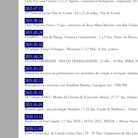
Ciclo
Por uma canção
| 2 a 21 Agosto, Cinemateca Portuguesa - Esplanada 39 
2021-07-15
29º Festival Curtas Vila do Conde | 16 a 25 de julho, Vila do Conde
2021-06-14
Ciclo
Palavra, Ferro e Fogo
- conversa de Rosa Maria Martelo com Rui Chafes |
2021-05-28
VOARTE – Dias de Dança, Cinema e Comunidade | 1 a 5 Jun, Teatro do Bairro,
2021-05-10
19ª edição Temps d’Images - Momento I | 12 Mai - 6 Jun, Lisboa
2021-04-24
DIA DA LIBERDADE / DIA DO TRABALHADOR | 25 Abr - 29 Mai, MIRA, P
2021-03-23
Itinerários sonoros na performance art: processos de criação e recriação artíst
2021-02-12
Retrospetiva e conversa com Jonathan Meades | Garagem Sul - ONLINE
2021-01-15
18.ª edição KINO - Mostra de Cinema de Expressão Alemã | 21-27 Jan, Online (
2021-01-01
Homem-agem
, uma produção Bestiário | 7-10 Jan, Escola de Mulheres – Clube 
2020-12-11
Windows
, de José Capela | 11 Dez 2020 a 28 Fev 2021, MNAA — Museu Nacion
2020-12-02
Zona Fronteiriça
, de Camila Lobos Díaz | 10 - 20 Dez, Carpintarias de São Láz