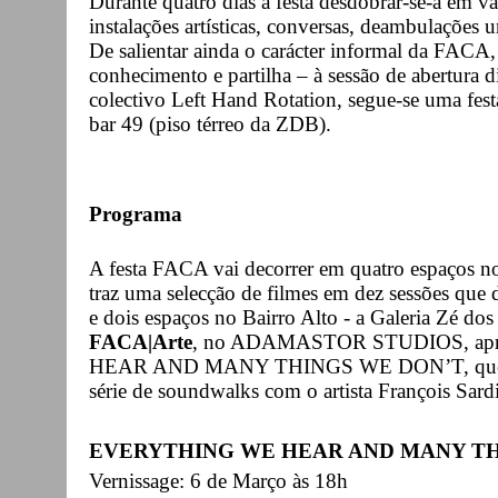
Durante quatro dias a festa desdobrar-se-á em v
instalações artísticas, conversas, deambulações 
De salientar ainda o carácter informal da FACA
conhecimento e partilha – à sessão de abertura 
colectivo Left Hand Rotation, segue-se uma fes
bar 49 (piso térreo da ZDB).
Programa
A festa FACA vai decorrer em quatro espaços n
traz uma selecção de filmes em dez sessões que
e dois espaços no Bairro Alto - a Galeria Zé do
FACA|Arte
, no ADAMASTOR STUDIOS, apr
HEAR AND MANY THINGS WE DON’T, que reún
série de soundwalks com o artista François Sar
EVERYTHING WE HEAR AND MANY TH
Vernissage: 6 de Março às 18h