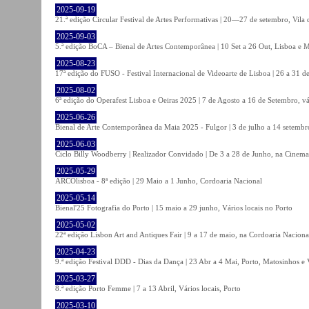
2025-09-19
21.ª edição Circular Festival de Artes Performativas | 20—27 de setembro, Vila
2025-09-03
5.ª edição BoCA – Bienal de Artes Contemporânea | 10 Set a 26 Out, Lisboa e 
2025-08-23
17ª edição do FUSO - Festival Internacional de Videoarte de Lisboa | 26 a 31 d
2025-08-02
6ª edição do Operafest Lisboa e Oeiras 2025 | 7 de Agosto a 16 de Setembro, vá
2025-06-26
Bienal de Arte Contemporânea da Maia 2025 - Fulgor | 3 de julho a 14 setemb
2025-06-03
Ciclo Billy Woodberry | Realizador Convidado | De 3 a 28 de Junho, na Cinema
2025-05-29
ARCOlisboa - 8ª edição | 29 Maio a 1 Junho, Cordoaria Nacional
2025-05-14
Bienal'25 Fotografia do Porto | 15 maio a 29 junho, Vários locais no Porto
2025-05-02
22ª edição Lisbon Art and Antiques Fair | 9 a 17 de maio, na Cordoaria Naciona
2025-04-23
9.ª edição Festival DDD - Dias da Dança | 23 Abr a 4 Mai, Porto, Matosinhos e
2025-03-27
8.ª edição Porto Femme | 7 a 13 Abril, Vários locais, Porto
2025-03-10