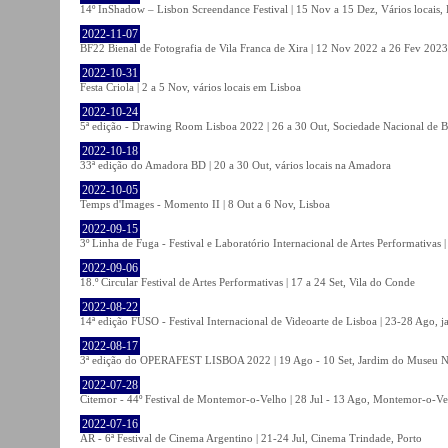
14º InShadow – Lisbon Screendance Festival | 15 Nov a 15 Dez, Vários locais,
2022-11-07
BF22 Bienal de Fotografia de Vila Franca de Xira | 12 Nov 2022 a 26 Fev 2023, 
2022-10-31
Festa Criola | 2 a 5 Nov, vários locais em Lisboa
2022-10-24
5ª edição - Drawing Room Lisboa 2022 | 26 a 30 Out, Sociedade Nacional de Be
2022-10-18
33ª edição do Amadora BD | 20 a 30 Out, vários locais na Amadora
2022-10-05
Temps d'Images - Momento II | 8 Out a 6 Nov, Lisboa
2022-09-15
3º Linha de Fuga - Festival e Laboratório Internacional de Artes Performativas 
2022-09-06
18.º Circular Festival de Artes Performativas | 17 a 24 Set, Vila do Conde
2022-08-22
14ª edição FUSO - Festival Internacional de Videoarte de Lisboa | 23-28 Ago, j
2022-08-17
3ª edição do OPERAFEST LISBOA 2022 | 19 Ago - 10 Set, Jardim do Museu Na
2022-07-28
Citemor - 44º Festival de Montemor-o-Velho | 28 Jul - 13 Ago, Montemor-o-Ve
2022-07-16
AR - 6ª Festival de Cinema Argentino | 21-24 Jul, Cinema Trindade, Porto