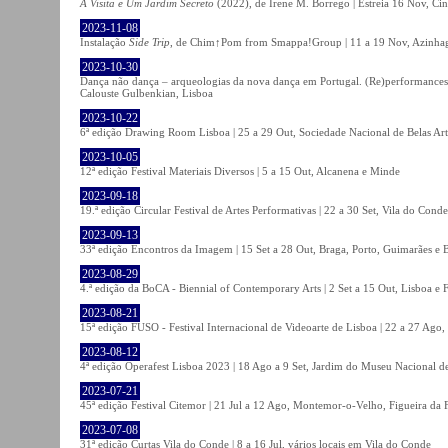
A Visita e Um Jardim Secreto
(2022), de Irene M. Borrego | Estreia 16 Nov, Ci
2023-11-08
Instalação
Side Trip
, de Chim↑Pom from Smappa!Group | 11 a 19 Nov, Azinhaga
2023-10-30
Dança não dança – arqueologias da nova dança em Portugal. (Re)performances,
Calouste Gulbenkian, Lisboa
2023-10-22
6ª edição Drawing Room Lisboa | 25 a 29 Out, Sociedade Nacional de Belas Art
2023-10-05
12ª edição Festival Materiais Diversos | 5 a 15 Out, Alcanena e Minde
2023-09-18
19.ª edição Circular Festival de Artes Performativas | 22 a 30 Set, Vila do Conde
2023-09-13
33ª edição Encontros da Imagem | 15 Set a 28 Out, Braga, Porto, Guimarães e 
2023-08-29
4.ª edição da BoCA - Biennial of Contemporary Arts | 2 Set a 15 Out, Lisboa e 
2023-08-21
15ª edição FUSO - Festival Internacional de Videoarte de Lisboa | 22 a 27 Ago, 
2023-08-12
4ª edição Operafest Lisboa 2023 | 18 Ago a 9 Set, Jardim do Museu Nacional de
2023-07-21
45ª edição Festival Citemor | 21 Jul a 12 Ago, Montemor-o-Velho, Figueira da
2023-07-08
31ª edição Curtas Vila do Conde | 8 a 16 Jul, vários locais em Vila do Conde