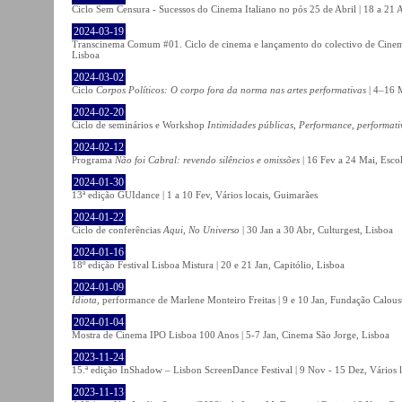
Ciclo Sem Censura - Sucessos do Cinema Italiano no pós 25 de Abril | 18 a 21
2024-03-19
Transcinema Comum #01. Ciclo de cinema e lançamento do colectivo de Cine
Lisboa
2024-03-02
Ciclo
Corpos Políticos: O corpo fora da norma nas artes performativas
| 4–16 M
2024-02-20
Ciclo de seminários e Workshop
Intimidades públicas, Performance, performati
2024-02-12
Programa
Não foi Cabral: revendo silêncios e omissões
| 16 Fev a 24 Mai, Escol
2024-01-30
13ª edição GUIdance | 1 a 10 Fev, Vários locais, Guimarães
2024-01-22
Ciclo de conferências
Aqui, No Universo
| 30 Jan a 30 Abr, Culturgest, Lisboa
2024-01-16
18º edição Festival Lisboa Mistura | 20 e 21 Jan, Capitólio, Lisboa
2024-01-09
Idiota
, performance de Marlene Monteiro Freitas | 9 e 10 Jan, Fundação Calou
2024-01-04
Mostra de Cinema IPO Lisboa 100 Anos | 5-7 Jan, Cinema São Jorge, Lisboa
2023-11-24
15.ª edição InShadow – Lisbon ScreenDance Festival | 9 Nov - 15 Dez, Vários l
2023-11-13