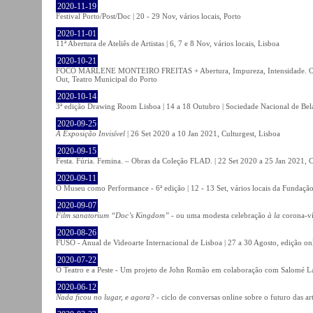
2020-11-19
Festival Porto/Post/Doc | 20 - 29 Nov, vários locais, Porto
2020-11-01
11ª Abertura de Ateliês de Artistas | 6, 7 e 8 Nov, vários locais, Lisboa
2020-10-21
FOCO MARLENE MONTEIRO FREITAS + Abertura, Impureza, Intensidade. Olhare
Out, Teatro Municipal do Porto
2020-10-14
3ª edição Drawing Room Lisboa | 14 a 18 Outubro | Sociedade Nacional de Bela
2020-09-25
A Exposição Invisível
| 26 Set 2020 a 10 Jan 2021, Culturgest, Lisboa
2020-09-15
Festa. Fúria. Femina. – Obras da Coleção FLAD. | 22 Set 2020 a 25 Jan 2021, C
2020-09-11
O Museu como Performance - 6ª edição | 12 - 13 Set, vários locais da Fundação
2020-09-07
Film sanatorium “Doc’s Kingdom”
- ou uma modesta celebração
à la
corona-ví
2020-08-26
FUSO - Anual de Videoarte Internacional de Lisboa | 27 a 30 Agosto, edição on
2020-07-22
O Teatro e a Peste - Um projeto de John Romão em colaboração com Salomé La
2020-06-12
Nada ficou no lugar, e agora?
- ciclo de conversas online sobre o futuro das ar