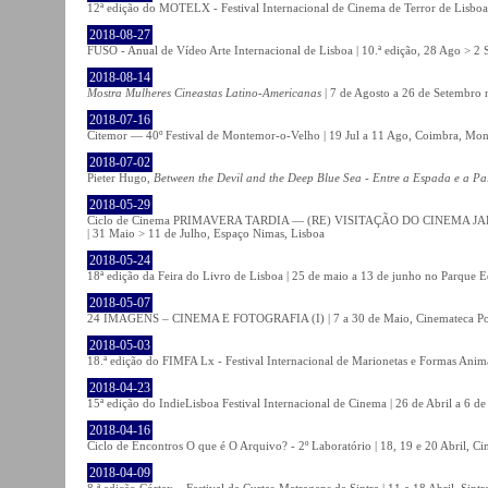
12ª edição do MOTELX - Festival Internacional de Cinema de Terror de Lisboa 
2018-08-27
FUSO - Anual de Vídeo Arte Internacional de Lisboa | 10.ª edição, 28 Ago > 2 
2018-08-14
Mostra Mulheres Cineastas Latino-Americanas
| 7 de Agosto a 26 de Setembro 
2018-07-16
Citemor — 40º Festival de Montemor-o-Velho | 19 Jul a 11 Ago, Coimbra, Mon
2018-07-02
Pieter Hugo,
Between the Devil and the Deep Blue Sea - Entre a Espada e a Pa
2018-05-29
Ciclo de Cinema PRIMAVERA TARDIA — (RE) VISITAÇÃO DO CINEMA JAPONÊS
| 31 Maio > 11 de Julho, Espaço Nimas, Lisboa
2018-05-24
18ª edição da Feira do Livro de Lisboa | 25 de maio a 13 de junho no Parque 
2018-05-07
24 IMAGENS – CINEMA E FOTOGRAFIA (I) | 7 a 30 de Maio, Cinemateca Po
2018-05-03
18.ª edição do FIMFA Lx - Festival Internacional de Marionetas e Formas Anim
2018-04-23
15ª edição do IndieLisboa Festival Internacional de Cinema | 26 de Abril a 6 d
2018-04-16
Ciclo de Encontros O que é O Arquivo? - 2º Laboratório | 18, 19 e 20 Abril, C
2018-04-09
8.ª edição Córtex – Festival de Curtas-Metragens de Sintra | 11 a 18 Abril, Sintr