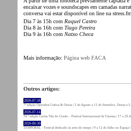
A partir de uma fonoteca previamente captada e
encaixar vozes e soundscapes em camadas narrati
conversa vai estar disponível on line na stress.f
Dia 7 às 15h com
Raquel Castro
Dia 8 às 16h com
Tiago Pereira
Dia 9 às 16h com
Natxo Checa
Mais informação:
Página web FACA
Outros artigos:
2026-07-28
7ª edição Operafest Lisboa & Oeiras | 5 de Agosto a 11 de Setembro, Oeiras e L
2026-07-14
34.ª edição Curtas Vila do Conde – Festival Internacional de Cinema | 17 e 26 
2026-06-30
TEMPORAL - Festival dedicado às artes do tempo | 9 a 12 de Julho no Espaço