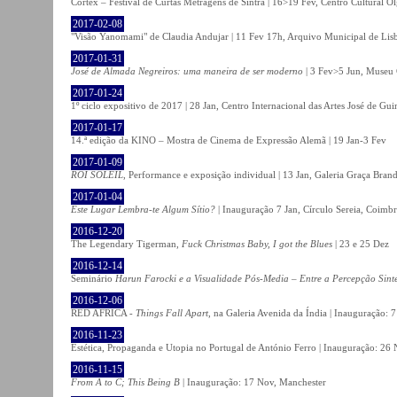
Córtex – Festival de Curtas Metragens de Sintra | 16>19 Fev, Centro Cultural O
2017-02-08
"Visão Yanomami" de Claudia Andujar | 11 Fev 17h, Arquivo Municipal de Lisb
2017-01-31
José de Almada Negreiros: uma maneira de ser moderno
| 3 Fev>5 Jun, Museu 
2017-01-24
1º ciclo expositivo de 2017 | 28 Jan, Centro Internacional das Artes José de Gu
2017-01-17
14.ª edição da KINO – Mostra de Cinema de Expressão Alemã | 19 Jan-3 Fev
2017-01-09
ROI SOLEIL
, Performance e exposição individual | 13 Jan, Galeria Graça Bran
2017-01-04
Este Lugar Lembra-te Algum Sítio?
| Inauguração 7 Jan, Círculo Sereia, Coimb
2016-12-20
The Legendary Tigerman,
Fuck Christmas Baby, I got the Blues
| 23 e 25 Dez
2016-12-14
Seminário
Harun Farocki e a Visualidade Pós-Media – Entre a Percepção Sinté
2016-12-06
RED AFRICA -
Things Fall Apart
, na Galeria Avenida da Índia | Inauguração:
2016-11-23
Estética, Propaganda e Utopia no Portugal de António Ferro | Inauguração: 26 
2016-11-15
From A to C; This Being B
| Inauguração: 17 Nov, Manchester