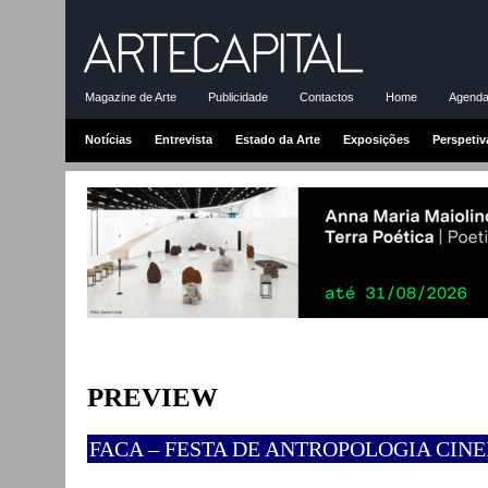
Magazine de Arte
Publicidade
Contactos
Home
Agenda-
Notícias
Entrevista
Estado da Arte
Exposições
Perspetiv
PREVIEW
FACA – FESTA DE ANTROPOLOGIA CIN