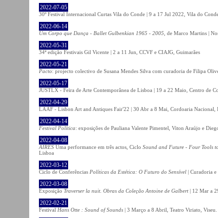
2022-07-05
30º Festival Internacional Curtas Vila do Conde | 9 a 17 Jul 2022, Vila do Cond
2022-06-14
Um Corpo que Dança - Ballet Gulbenkian 1965 - 2005
, de Marco Martins | No
2022-05-31
34ª edição Festivais Gil Vicente | 2 a 11 Jun, CCVF e CIAJG, Guimarães
2022-05-21
Pacto
: projecto colectivo de Susana Mendes Silva com curadoria de Filipa Oli
2022-05-17
JUSTLX - Feira de Arte Contemporânea de Lisboa | 19 a 22 Maio, Centro de C
2022-04-29
LAAF - Lisbon Art and Antiques Fair'22 | 30 Abr a 8 Mai, Cordoaria Nacional,
2022-04-14
Festival Política
: exposições de Pauliana Valente Pimentel, Viton Araújo e Die
2022-04-08
AIRES
Uma performance em três actos, Ciclo
Sound and Future - Four Tools t
Lisboa
2022-03-12
Ciclo de Conferências
Políticas da Estética: O Futuro do Sensível
| Curadoria e
2022-03-08
Exposição
Traverser la nuit. Obras da Coleção Antoine de Galbert
| 12 Mar a 2
2022-02-21
Festival
Hans Otte : Sound of Sounds
| 3 Março a 8 Abril, Teatro Viriato, Viseu.