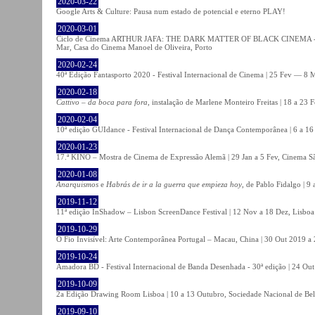
2020-03-22
Google Arts & Culture: Pausa num estado de potencial e eterno PLAY!
2020-03-01
Ciclo de Cinema ARTHUR JAFA: THE DARK MATTER OF BLACK CINEMA - 
Mar, Casa do Cinema Manoel de Oliveira, Porto
2020-02-24
40ª Edição Fantasporto 2020 - Festival Internacional de Cinema | 25 Fev — 8 M
2020-02-18
Cattivo – da boca para fora
, instalação de Marlene Monteiro Freitas | 18 a 23 
2020-02-04
10ª edição GUIdance - Festival Internacional de Dança Contemporânea | 6 a 16
2020-01-23
17.ª KINO – Mostra de Cinema de Expressão Alemã | 29 Jan a 5 Fev, Cinema Sã
2020-01-08
Anarquismos
e
Habrás de ir a la guerra que empieza hoy
, de Pablo Fidalgo | 9 
2019-11-12
11ª edição InShadow – Lisbon ScreenDance Festival | 12 Nov a 18 Dez, Lisboa
2019-10-29
O Fio Invisível: Arte Contemporânea Portugal – Macau, China | 30 Out 2019 
2019-10-24
Amadora BD - Festival Internacional de Banda Desenhada - 30ª edição | 24 Ou
2019-10-09
2a Edição Drawing Room Lisboa | 10 a 13 Outubro, Sociedade Nacional de Bel
2019-09-10