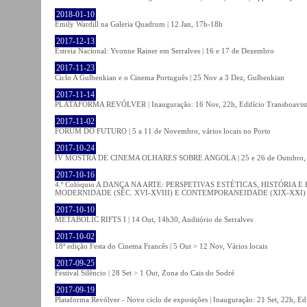
2018-01-10
Emily Wardill na Galeria Quadrum | 12 Jan, 17h-18h
2017-12-13
Estreia Nacional: Yvonne Rainer em Serralves | 16 e 17 de Dezembro
2017-11-23
Ciclo A Gulbenkian e o Cinema Português | 25 Nov a 3 Dez, Gulbenkian
2017-11-14
PLATAFORMA REVÓLVER | Inauguração: 16 Nov, 22h, Edifício Transboavista
2017-11-02
FÓRUM DO FUTURO | 5 a 11 de Novembro, vários locais no Porto
2017-10-24
IV MOSTRA DE CINEMA OLHARES SOBRE ANGOLA | 25 e 26 de Outubro
2017-10-16
4.º Colóquio A DANÇA NA ARTE: PERSPETIVAS ESTÉTICAS, HISTÓRIA
MODERNIDADE (SÉC. XVI-XVIII) E CONTEMPORANEIDADE (XIX-XXI) | 21 O
2017-10-10
METABOLIC RIFTS I | 14 Out, 14h30, Auditório de Serralves
2017-10-02
18ª edição Festa do Cinema Francês | 5 Out > 12 Nov, Vários locais
2017-09-25
Festival Silêncio | 28 Set > 1 Out, Zona do Cais do Sodré
2017-09-19
Plataforma Revólver - Novo ciclo de exposições | Inauguração: 21 Set, 22h, Edi