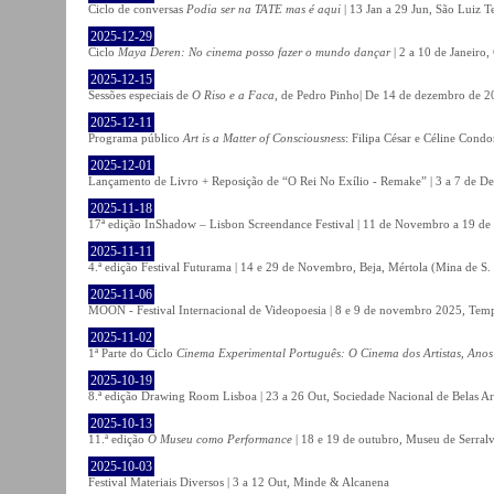
Ciclo de conversas
Podia ser na TATE mas é aqui
| 13 Jan a 29 Jun, São Luiz T
2025-12-29
Ciclo
Maya Deren: No cinema posso fazer o mundo dançar
| 2 a 10 de Janeiro
2025-12-15
Sessões especiais de
O Riso e a Faca
, de Pedro Pinho| De 14 de dezembro de 20
2025-12-11
Programa público
Art is a Matter of Consciousness
: Filipa César e Céline Cond
2025-12-01
Lançamento de Livro + Reposição de “O Rei No Exílio - Remake” | 3 a 7 de D
2025-11-18
17ª edição InShadow – Lisbon Screendance Festival | 11 de Novembro a 19 de
2025-11-11
4.ª edição Festival Futurama | 14 e 29 de Novembro, Beja, Mértola (Mina de S
2025-11-06
MOON - Festival Internacional de Videopoesia | 8 e 9 de novembro 2025, Temp
2025-11-02
1ª Parte do Ciclo
Cinema Experimental Português: O Cinema dos Artistas, Anos
2025-10-19
8.ª edição Drawing Room Lisboa | 23 a 26 Out, Sociedade Nacional de Belas Ar
2025-10-13
11.ª edição
O Museu como Performance
| 18 e 19 de outubro, Museu de Serral
2025-10-03
Festival Materiais Diversos | 3 a 12 Out, Minde & Alcanena