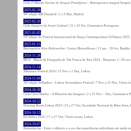
Ciclo
O Mundo Secreto de Serguei Paradjanov
- Retrospectiva integral Sergu
2025-02-26
44ª edição ARCOmadrid | 5 a 9 Mar, Madrid
2025-02-20
Ciclo
Imagens de Javier Codesal
| 21 e 22 Fev, Cinemateca Portuguesa
2025-02-05
14ª edição do Festival Internacional de Dança Contemporânea GUIdance 2025 |
2025-01-15
Retrospetiva
Alice Rohrwacher: Contos Maravilhosos
| 15 jan – 26 fev, Batalh
2024-11-28
BF24 - Bienal de Fotografia de Vila Franca de Xira 2024 - Momento 1 | 30 nov 
2024-11-14
Alkantara Festival 2024 | 15 Nov a 1 Dez, Lisboa
2024-11-04
16ª edição InShadow - Lisbon Screendance Festival | 7 Nov a 15 Dez, Vários lo
2024-10-30
Ciclo Chris Marker - A Memória das Imagens | 2 a 22 Nov + Dez, Cinemateca P
2024-10-22
Drawing Room Lisboa 2024 | 23 a 27 Out, Sociedade Nacional de Belas Artes, 
2024-10-15
Doclisboa 2024 | 17 a 27 Out, Vários locais, Lisboa
2024-10-07
Ressonâncias - Entre o silêncio e o eco das experiências individuais em saúde 