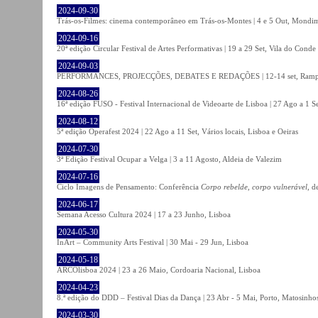
2024-09-30
Trás-os-Filmes: cinema contemporâneo em Trás-os-Montes | 4 e 5 Out, Mondi
2024-09-16
20ª edição Circular Festival de Artes Performativas | 19 a 29 Set, Vila do Conde
2024-09-03
PERFORMANCES, PROJECÇÕES, DEBATES E REDAÇÕES | 12-14 set, Rampa
2024-08-26
16ª edição FUSO - Festival Internacional de Videoarte de Lisboa | 27 Ago a 1 Se
2024-08-12
5ª edição Operafest 2024 | 22 Ago a 11 Set, Vários locais, Lisboa e Oeiras
2024-07-30
3ª Edição Festival Ocupar a Velga | 3 a 11 Agosto, Aldeia de Valezim
2024-07-16
Ciclo Imagens de Pensamento: Conferência
Corpo rebelde, corpo vulnerável
, d
2024-06-17
Semana Acesso Cultura 2024 | 17 a 23 Junho, Lisboa
2024-05-30
InArt – Community Arts Festival | 30 Mai - 29 Jun, Lisboa
2024-05-18
ARCOlisboa 2024 | 23 a 26 Maio, Cordoaria Nacional, Lisboa
2024-04-23
8.ª edição do DDD – Festival Dias da Dança | 23 Abr - 5 Mai, Porto, Matosinho
2024-03-30