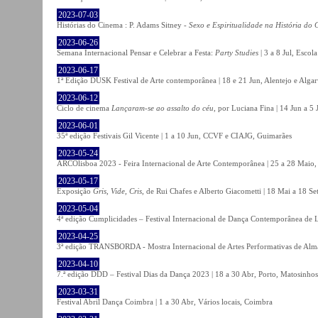
2023-07-03
Histórias do Cinema : P. Adams Sitney -
Sexo e Espiritualidade na História do
2023-06-26
Semana Internacional Pensar e Celebrar a Festa:
Party Studies
| 3 a 8 Jul, Escol
2023-06-17
1ª Edição DUSK Festival de Arte contemporânea | 18 e 21 Jun, Alentejo e Alga
2023-06-12
Ciclo de cinema
Lançaram-se ao assalto do céu
, por Luciana Fina | 14 Jun a 5
2023-06-01
35ª edição Festivais Gil Vicente | 1 a 10 Jun, CCVF e CIAJG, Guimarães
2023-05-24
ARCOlisboa 2023 - Feira Internacional de Arte Contemporânea | 25 a 28 Maio,
2023-05-17
Exposição
Gris, Vide, Cris
, de Rui Chafes e Alberto Giacometti | 18 Mai a 18 S
2023-05-04
4ª edição Cumplicidades – Festival Internacional de Dança Contemporânea de L
2023-04-25
3ª edição TRANSBORDA - Mostra Internacional de Artes Performativas de Alma
2023-04-10
7.ª edição DDD – Festival Dias da Dança 2023 | 18 a 30 Abr, Porto, Matosinhos
2023-03-31
Festival Abril Dança Coimbra | 1 a 30 Abr, Vários locais, Coimbra