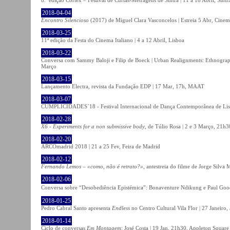
2018-04-04
Encontro Silencioso
(2017) de Miguel Clara Vasconcelos | Estreia 5 Abr, Cinem
2018-03-25
11ª edição da Festa do Cinema Italiano | 4 a 12 Abril, Lisboa
2018-03-22
Conversa com Sammy Baloji e Filip de Boeck | Urban Realignments: Ethnographi
Março
2018-03-15
Lançamento Electra, revista da Fundação EDP | 17 Mar, 17h, MAAT
2018-03-07
CUMPLICIDADES´18 - Festival Internacional de Dança Contemporânea de Lisb
2018-02-28
X6 - Experiments for a non submissive body
, de Túlio Rosa | 2 e 3 Março, 21h3
2018-02-20
ARCOmadrid 2018 | 21 a 25 Fev, Feira de Madrid
2018-02-12
Fernando Lemos – «como, não é retrato?»
, antestreia do filme de Jorge Silv
2018-02-06
Conversa sobre “Desobediência Epistémica”: Bonaventure Ndikung e Paul G
2018-01-25
Pedro Cabral Santo apresenta
Endless
no Centro Cultural Vila Flor | 27 Janeiro,
2018-01-14
Ciclo de conversas
Em Montagem
: José Costa | 19 Jan, 21h30, Appleton Square