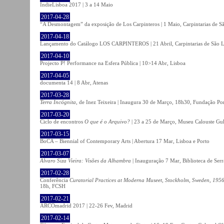
IndieLisboa 2017 | 3 a 14 Maio
2017-04-28
“A Desmontagem” da exposição de Los Carpinteros | 1 Maio, Carpintarias de S
2017-04-18
Lançamento do Catálogo LOS CARPINTEROS | 21 Abril, Carpintarias de São 
2017-04-10
Projecto P! Performance na Esfera Pública | 10>14 Abr, Lisboa
2017-04-05
documenta 14 | 8 Abr, Atenas
2017-03-28
Terra Incógnita
, de Inez Teixeira | Inaugura 30 de Março, 18h30, Fundação P
2017-03-20
Ciclo de encontros
O que é o Arquivo?
| 23 a 25 de Março, Museu Calouste Gu
2017-03-15
BoCA – Biennial of Contemporary Arts | Abertura 17 Mar, Lisboa e Porto
2017-03-07
Álvaro Siza Vieira: Visões da Alhambra
| Inauguração 7 Mar, Biblioteca de Serr
2017-02-28
Conferência
Curatorial Practices at Moderna Museet, Stockholm, Sweden, 1956-
18h, FCSH
2017-02-21
ARCOmadrid 2017 | 22-26 Fev, Madrid
2017-02-14