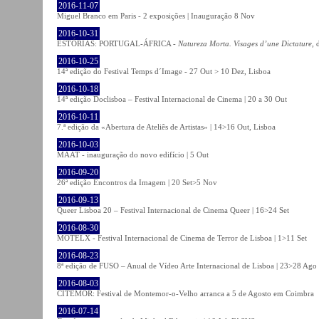
2016-11-07
Miguel Branco em Paris - 2 exposições | Inauguração 8 Nov
2016-10-31
ESTÓRIAS: PORTUGAL-ÁFRICA -
Natureza Morta. Visages d’une Dictature
, 
2016-10-25
14ª edição do Festival Temps d´Image - 27 Out > 10 Dez, Lisboa
2016-10-18
14ª edição Doclisboa – Festival Internacional de Cinema | 20 a 30 Out
2016-10-11
7.ª edição da «Abertura de Ateliês de Artistas» | 14>16 Out, Lisboa
2016-10-03
MAAT - inauguração do novo edifício | 5 Out
2016-09-20
26ª edição Encontros da Imagem | 20 Set>5 Nov
2016-09-13
Queer Lisboa 20 – Festival Internacional de Cinema Queer | 16>24 Set
2016-08-30
MOTELX - Festival Internacional de Cinema de Terror de Lisboa | 1>11 Set
2016-08-23
8ª edição de FUSO – Anual de Vídeo Arte Internacional de Lisboa | 23>28 Ago
2016-08-03
CITEMOR: Festival de Montemor-o-Velho arranca a 5 de Agosto em Coimbra
2016-07-14