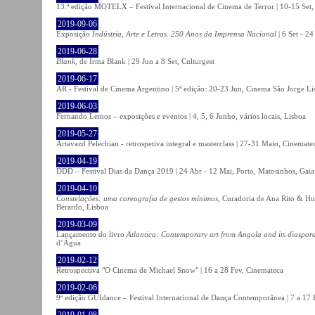
13.ª edição MOTELX – Festival Internacional de Cinema de Terror | 10-15 Set,
2019-09-06
Exposição
Indústria, Arte e Letras. 250 Anos da Imprensa Nacional
| 6 Set - 2
2019-06-28
Blank
, de Irma Blank | 29 Jun a 8 Set, Culturgest
2019-06-17
AR - Festival de Cinema Argentino | 5ª edição: 20-23 Jun, Cinema São Jorge Li
2019-06-03
Fernando Lemos – exposições e eventos | 4, 5, 6 Junho, vários locais, Lisboa
2019-05-27
Artavazd Pelechian - retrospetiva integral e masterclass | 27-31 Maio, Cinemat
2019-04-19
DDD – Festival Dias da Dança 2019 | 24 Abr - 12 Mai, Porto, Matosinhos, Gaia
2019-04-10
Constelações: uma coreografia de gestos mínimos
, Curadoria de Ana Rito & Hu
Berardo, Lisboa
2019-03-09
Lançamento do livro
Atlantica: Contemporary art from Angola and its diaspor
d’Água
2019-02-12
Retrospectiva "O Cinema de Michael Snow" | 16 a 28 Fev, Cinemateca
2019-02-06
9ª edição GUIdance – Festival Internacional de Dança Contemporânea | 7 a 17
2019-01-08