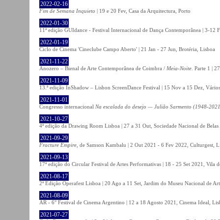
2022-02-16
Fim de Semana Inquieto
| 19 e 20 Fev, Casa da Arquitectura, Porto
2022-01-30
11ª edição GUIdance - Festival Internacional de Dança Contemporânea | 3-12 Fe
2022-01-19
Ciclo de Cinema 'Cineclube Campo Aberto' | 21 Jan - 27 Jun, Brotéria, Lisboa
2021-11-22
Anozero – Bienal de Arte Contemporânea de Coimbra /
Meia-Noite
. Parte 1 | 
2021-11-09
13.ª edição InShadow – Lisbon ScreenDance Festival | 15 Nov a 15 Dez, Vários
2021-11-01
Congresso internacional
Na escalada do desejo — Julião Sarmento (1948-2021
2021-10-27
4ª edição da Drawing Room Lisboa | 27 a 31 Out, Sociedade Nacional de Belas 
2021-09-29
Fracture Empire
, de Samson Kambalu | 2 Out 2021 - 6 Fev 2022, Culturgest, L
2021-09-13
17ª edição do Circular Festival de Artes Performativas | 18 - 25 Set 2021, Vila
2021-08-17
2ª Edição Operafest Lisboa | 20 Ago a 11 Set, Jardim do Museu Nacional de Art
2021-08-09
AR - 6° Festival de Cinema Argentino | 12 a 18 Agosto 2021, Cinema Ideal, Li
2021-07-27