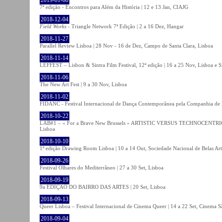
7ª edição - Encontros para Além da História | 12 e 13 Jan, CIAJG
2018-12-04
Field Works
- Triangle Network 7ª Edição | 2 a 16 Dez, Hangar
2018-11-27
Parallel Review Lisboa | 28 Nov - 16 de Dez, Campo de Santa Clara, Lisboa
2018-11-14
LEFFEST – Lisbon & Sintra Film Festival, 12ª edição | 16 a 25 Nov, Lisboa e S
2018-11-06
The New Art Fest | 9 a 30 Nov, Lisboa
2018-11-02
FIDANC - Festival Internacional de Dança Contemporânea pela Companhia de
2018-10-22
LAB#1 – « For a Brave New Brussels » ARTISTIC VERSUS TECHNOCENTRI
Lisboa
2018-10-10
1ª edição Drawing Room Lisboa | 10 a 14 Out, Sociedade Nacional de Belas Art
2018-09-26
Festival Olhares do Mediterrâneo | 27 a 30 Set, Lisboa
2018-09-19
9a EDIÇÃO DO BAIRRO DAS ARTES | 20 Set, Lisboa
2018-09-13
Queer Lisboa – Festival Internacional de Cinema Queer | 14 a 22 Set, Cinema 
2018-09-04