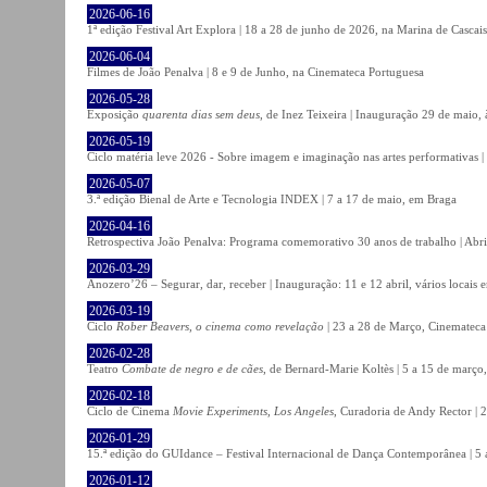
2026-06-16
1ª edição Festival Art Explora | 18 a 28 de junho de 2026, na Marina de Cascais
2026-06-04
Filmes de João Penalva | 8 e 9 de Junho, na Cinemateca Portuguesa
2026-05-28
Exposição
quarenta dias sem deus
, de Inez Teixeira | Inauguração 29 de maio
2026-05-19
Ciclo matéria leve 2026 - Sobre imagem e imaginação nas artes performativas |
2026-05-07
3.ª edição Bienal de Arte e Tecnologia INDEX | 7 a 17 de maio, em Braga
2026-04-16
Retrospectiva João Penalva: Programa comemorativo 30 anos de trabalho | Abri
2026-03-29
Anozero’26 – Segurar, dar, receber | Inauguração: 11 e 12 abril, vários locais
2026-03-19
Ciclo
Rober Beavers, o cinema como revelação
| 23 a 28 de Março, Cinemateca
2026-02-28
Teatro
Combate de negro e de cães
, de Bernard-Marie Koltès | 5 a 15 de março,
2026-02-18
Ciclo de Cinema
Movie Experiments, Los Angeles
, Curadoria de Andy Rector | 2
2026-01-29
15.ª edição do GUIdance – Festival Internacional de Dança Contemporânea | 5 
2026-01-12