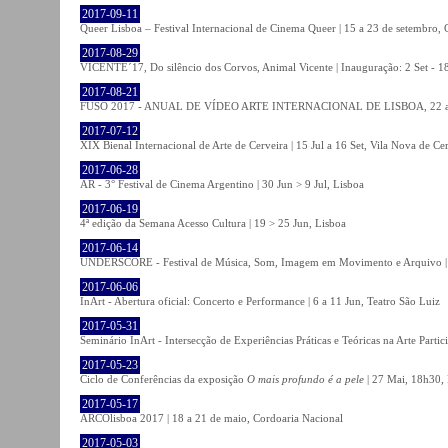
2017-09-11
Queer Lisboa – Festival Internacional de Cinema Queer | 15 a 23 de setembro,
2017-08-29
VICENTE´17, Do silêncio dos Corvos, Animal Vicente | Inauguração: 2 Set - 
2017-08-21
FUSO 2017 - ANUAL DE VÍDEO ARTE INTERNACIONAL DE LISBOA, 22 a 
2017-07-12
XIX Bienal Internacional de Arte de Cerveira | 15 Jul a 16 Set, Vila Nova de Ce
2017-06-28
AR - 3° Festival de Cinema Argentino | 30 Jun > 9 Jul, Lisboa
2017-06-19
4ª edição da Semana Acesso Cultura | 19 > 25 Jun, Lisboa
2017-06-14
UNDERSCORE - Festival de Música, Som, Imagem em Movimento e Arquivo | 1
2017-06-06
InArt - Abertura oficial: Concerto e Performance | 6 a 11 Jun, Teatro São Luiz
2017-05-31
Seminário InArt - Intersecção de Experiências Práticas e Teóricas na Arte Part
2017-05-23
Ciclo de Conferências da exposição
O mais profundo é a pele
| 27 Mai, 18h30, 
2017-05-17
ARCOlisboa 2017 | 18 a 21 de maio, Cordoaria Nacional
2017-05-03