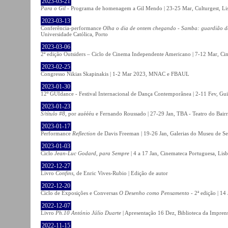
2023-03-21
Para o Gil
- Programa de homenagem a Gil Mendo | 23-25 Mar, Culturgest, Li
2023-03-13
Conferência-performance
Olha o dia de ontem chegando - Samba: guardião 
Universidade Católica, Porto
2023-03-06
2ª edição Outsiders – Ciclo de Cinema Independente Americano | 7-12 Mar, C
2023-02-25
Congresso Nikias Skapinakis | 1-2 Mar 2023, MNAC e FBAUL
2023-01-30
12º GUIdance - Festival Internacional de Dança Contemporânea | 2-11 Fev, Gu
2023-01-23
S/título #8
, por auéééu e Fernando Roussado | 27-29 Jan, TBA - Teatro do Bair
2023-01-17
Performance
Reflection
de Davis Freeman | 19-26 Jan, Galerias do Museu de Ser
2023-01-03
Ciclo
Jean-Luc Godard, para Sempre
| 4 a 17 Jan, Cinemateca Portuguesa, Lis
2022-12-27
Livro
Confins
, de Enric Vives-Rubio | Edição de autor
2022-12-20
Ciclo de Exposições e Conversas
O Desenho como Pensamento
- 2ª edição | 14
2022-12-07
Livro
Ph.10 António Júlio Duarte
| Apresentação 16 Dez, Biblioteca da Impren
2022-11-15