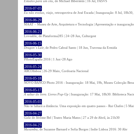
Estudos para um céu
, de Michael Biberstein | 16 Jul, FASVS
2016-07-05
Eu não evoluo, viajo
, retrospectiva de José Escada | Inauguração: 8 Jul, 18h3
2016-06-29
MAAT – Museu de Arte, Arquitetura e Tecnologia | Apresentação e inauguração
2016-06-21
Loveable, de Plataforma285 | 24>28 Jun, Culturgest
2016-06-15
Dragon´s Lair
, de Pedro Cabral Santo | 18 Jun, Travessa da Ermida
2016-05-30
PHotoEspaña 2016 | 1 Jun>28 Ago
2016-05-24
ARCOlisboa | 26-29 Maio, Cordoaria Nacional
2016-05-18
NOVO BANCO Photo 2016 - Inauguração: 18 Mai, 19h, Museu Colecção Bera
2016-05-17
A saltar do livro. Livros Pop-Up
| Inauguração: 17 Mai, 18h30. Biblioteca Naci
2016-05-03
Não te faltará a distância. Uma exposição em quatro passos - Rui Chafes | 5 Mai 
2016-04-27
Gala
de Jérôme Bel | Teatro Maria Matos | 27 a 29 de Abril, às 21h30
2016-04-25
Maxamba
, de Suzanne Barnard e Sofia Borges | Indie Lisboa 2016: 30 Abr