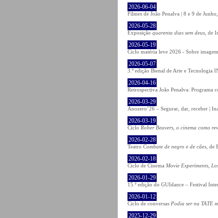
2026-06-04
Filmes de João Penalva | 8 e 9 de Junho
2026-05-28
Exposição
quarenta dias sem deus
, de 
2026-05-19
Ciclo matéria leve 2026 - Sobre imagem 
2026-05-07
3.ª edição Bienal de Arte e Tecnologia
2026-04-16
Retrospectiva João Penalva: Programa c
2026-03-29
Anozero’26 – Segurar, dar, receber | In
2026-03-19
Ciclo
Rober Beavers, o cinema como re
2026-02-28
Teatro
Combate de negro e de cães
, de 
2026-02-18
Ciclo de Cinema
Movie Experiments, Lo
2026-01-29
15.ª edição do GUIdance – Festival Int
2026-01-12
Ciclo de conversas
Podia ser na TATE m
2025-12-29