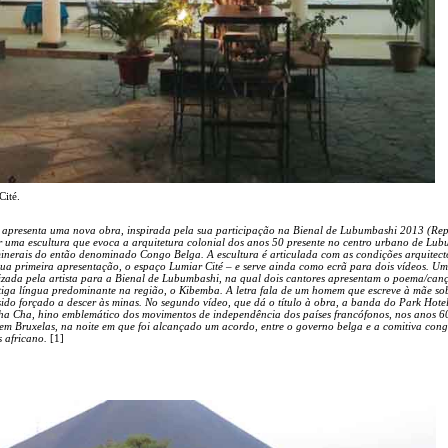
Cité.
a apresenta uma nova obra, inspirada pela sua participação na Bienal de Lubumbashi 2013 (Re
 uma escultura que evoca a arquitetura colonial dos anos 50 presente no centro urbano de Lub
minerais do então denominado Congo Belga. A escultura é articulada com as condições arquitect
sua primeira apresentação, o espaço Lumiar Cité – e serve ainda como ecrã para dois vídeos. Um
zada pela artista para a Bienal de Lubumbashi, na qual dois cantores apresentam o poema/can
ntiga língua predominante na região, o Kibemba. A letra fala de um homem que escreve à mãe so
sido forçado a descer às minas. No segundo vídeo, que dá o título à obra, a banda do Park Hote
a Cha, hino emblemático dos movimentos de independência dos países francófonos, nos anos 60,
em Bruxelas, na noite em que foi alcançado um acordo, entre o governo belga e a comitiva cong
s africano.
[1]