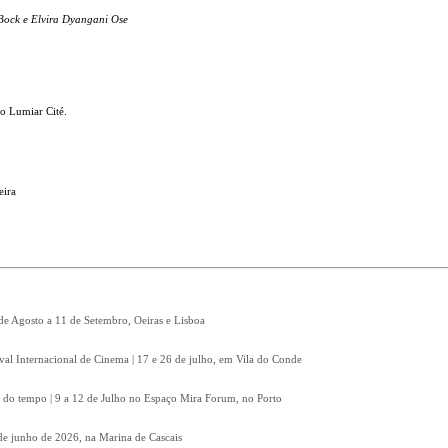
Bock e Elvira Dyangani Ose
o Lumiar Cité.
eira
 de Agosto a 11 de Setembro, Oeiras e Lisboa
ival Internacional de Cinema | 17 e 26 de julho, em Vila do Conde
 do tempo | 9 a 12 de Julho no Espaço Mira Forum, no Porto
8 de junho de 2026, na Marina de Cascais