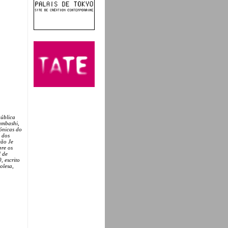
pública
umbashi,
ónicas do
 dos
ção Je
bre os
l de
 escrito
olesa,