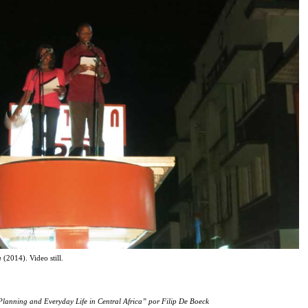
a
(2014). Video still.
:
Planning and Everyday Life in Central Africa” por Filip De Boeck