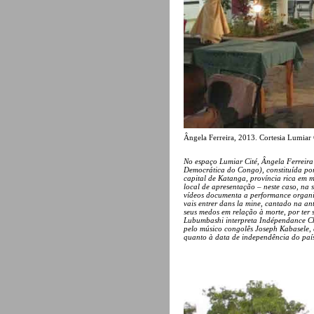
Ângela Ferreira, 2013. Cortesia Lumiar 
No espaço Lumiar Cité, Ângela Ferreir
Democrática do Congo), constituída por
capital de Katanga, província rica em 
local de apresentação – neste caso, na 
vídeos documenta a performance organi
vais entrer dans la mine, cantado na a
seus medos em relação à morte, por ter 
Lubumbashi interpreta Indépendance Ch
pelo músico congolês Joseph Kabasele, 
quanto à data de independência do paí