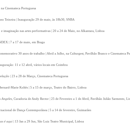
, na Cinemateca Portuguesa
Inez Teixeira | Inauguração 29 de maio, às 18h30, SNBA
e imaginação nas artes performativas | 20 a 24 de Maio, no Alkantara, Lisboa
 INDEX | 7 a 17 de maio, em Braga
omemorativo 30 anos de trabalho | Abril a Julho, na Culturgest, Pavilhão Branco e Cinemateca P
auguração: 11 e 12 abril, vários locais em Coimbra
velação
| 23 a 28 de Março, Cinemateca Portuguesa
Bernard-Marie Koltès | 5 a 15 de março, Teatro do Bairro, Lisboa
s Angeles
, Curadoria de Andy Rector | 25 de Fevereiro a 1 de Abril, Pavilhão Julião Sarmento, Li
ernacional de Dança Contemporânea | 5 a 14 de fevereiro, Guimarães
as é aqui
| 13 Jan a 29 Jun, São Luiz Teatro Municipal, Lisboa