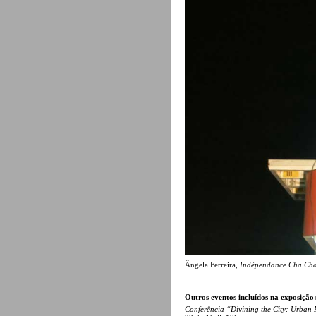
Ângela Ferreira,
Indépendance Cha Ch
Outros eventos incluídos na exposição
Conferência “Divining the City: Urban 