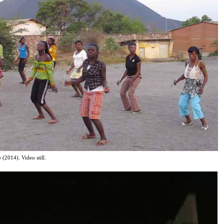
a
(2014). Video still.