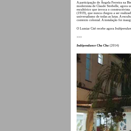
A participação de Ângela Ferreira na B
modernista de Claude Strebelle, agora
escultórico que invoca o constructivista
(1919), que nunca chegou a ser realizado
universalismo de todas as lutas. A escul
contexto colonial. A instalação foi i
O Lumiar Cité recebe agora
Indépendan
>>>
Indépendance Cha Cha
(2014)