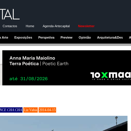
Contactos
Home
Agenda-Artecapital
Newsletter
a Arte
Exposições
Perspetiva
Preview
Opinião
Arquitetura&Des
A
NCE CHA CHA
Liz Vahia
2014-04-15