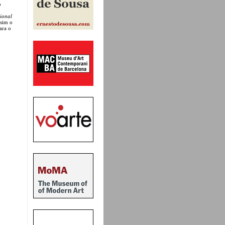
o
ional
ssim o
ara o