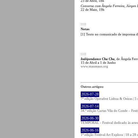
23 de Abril, 18h
Conversa com Ângela Ferreira, Jürgen 
22 de Maio, 19h
::::::
Notas
[1] Texto no comunicado de imprensa d
::::::
Indépendance Cha Cha
, de Ângela Ferr
15 de Abril a 1 de Junho
www.maumaus.org
Outros artigos:
2026-07-28
7ª edição Operafest Lisboa & Oeiras | 5
2026-07-14
34.ª edição Curtas Vila do Conde – Fest
2026-06-30
TEMPORAL - Festival dedicado às artes
2026-06-16
1ª edição Festival Art Explora | 18 a 2