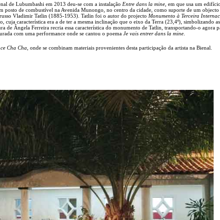
ienal de Lubumbashi em 2013 deu-se com a instalação
Entre dans la mine
, em que usa um edifíci
 um posto de combustível na Avenida Munongo, no centro da cidade, como suporte de um objecto
 russo Vladimir Tatlin (1885-1953). Tatlin foi o autor do projecto
Monumento à Terceira Internac
, cuja característica era a de ter a mesma inclinação que o eixo da Terra (23,4º), simbolizando a
tura de Ângela Ferreira recria essa característica do monumento de Tatlin, transportando-o agora p
naugurada com uma performance onde se cantou o poema
Je vais entrer dans la mine
.
ce Cha Cha
, onde se combinam materiais provenientes desta participação da artista na Bienal.