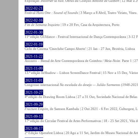
Exposição
Traverser la nuit. Obras da Coleção Antoine de Galbert
| 12 Mar a 2
2022-02-21
Festival
Hans Otte : Sound of Sounds
| 3 Março a 8 Abril, Teatro Viriato, Viseu.
2022-02-16
Fim de Semana Inquieto
| 19 e 20 Fev, Casa da Arquitectura, Porto
2022-01-30
11ª edição GUIdance - Festival Internacional de Dança Contemporânea | 3-12 Fe
2022-01-19
Ciclo de Cinema 'Cineclube Campo Aberto' | 21 Jan - 27 Jun, Brotéria, Lisboa
2021-11-22
Anozero – Bienal de Arte Contemporânea de Coimbra /
Meia-Noite
. Parte 1 | 
2021-11-09
13.ª edição InShadow – Lisbon ScreenDance Festival | 15 Nov a 15 Dez, Vários
2021-11-01
Congresso internacional
Na escalada do desejo — Julião Sarmento (1948-2021
2021-10-27
4ª edição da Drawing Room Lisboa | 27 a 31 Out, Sociedade Nacional de Belas 
2021-09-29
Fracture Empire
, de Samson Kambalu | 2 Out 2021 - 6 Fev 2022, Culturgest, L
2021-09-13
17ª edição do Circular Festival de Artes Performativas | 18 - 25 Set 2021, Vila
2021-08-17
2ª Edição Operafest Lisboa | 20 Ago a 11 Set, Jardim do Museu Nacional de Art