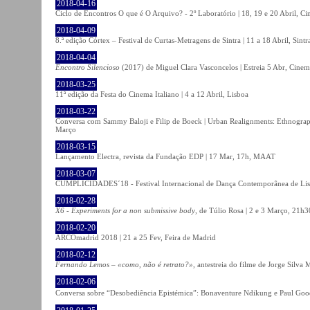
2018-04-16
Ciclo de Encontros O que é O Arquivo? - 2º Laboratório | 18, 19 e 20 Abril, C
2018-04-09
8.ª edição Córtex – Festival de Curtas-Metragens de Sintra | 11 a 18 Abril, Sintr
2018-04-04
Encontro Silencioso
(2017) de Miguel Clara Vasconcelos | Estreia 5 Abr, Cinem
2018-03-25
11ª edição da Festa do Cinema Italiano | 4 a 12 Abril, Lisboa
2018-03-22
Conversa com Sammy Baloji e Filip de Boeck | Urban Realignments: Ethnographi
Março
2018-03-15
Lançamento Electra, revista da Fundação EDP | 17 Mar, 17h, MAAT
2018-03-07
CUMPLICIDADES´18 - Festival Internacional de Dança Contemporânea de Lisb
2018-02-28
X6 - Experiments for a non submissive body
, de Túlio Rosa | 2 e 3 Março, 21h3
2018-02-20
ARCOmadrid 2018 | 21 a 25 Fev, Feira de Madrid
2018-02-12
Fernando Lemos – «como, não é retrato?»
, antestreia do filme de Jorge Silv
2018-02-06
Conversa sobre “Desobediência Epistémica”: Bonaventure Ndikung e Paul G