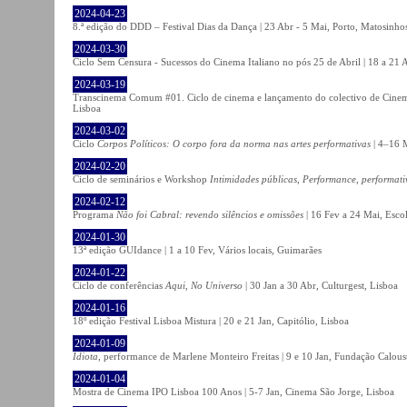
2024-04-23
8.ª edição do DDD – Festival Dias da Dança | 23 Abr - 5 Mai, Porto, Matosinho
2024-03-30
Ciclo Sem Censura - Sucessos do Cinema Italiano no pós 25 de Abril | 18 a 21
2024-03-19
Transcinema Comum #01. Ciclo de cinema e lançamento do colectivo de Cine
Lisboa
2024-03-02
Ciclo
Corpos Políticos: O corpo fora da norma nas artes performativas
| 4–16 M
2024-02-20
Ciclo de seminários e Workshop
Intimidades públicas, Performance, performati
2024-02-12
Programa
Não foi Cabral: revendo silêncios e omissões
| 16 Fev a 24 Mai, Escol
2024-01-30
13ª edição GUIdance | 1 a 10 Fev, Vários locais, Guimarães
2024-01-22
Ciclo de conferências
Aqui, No Universo
| 30 Jan a 30 Abr, Culturgest, Lisboa
2024-01-16
18º edição Festival Lisboa Mistura | 20 e 21 Jan, Capitólio, Lisboa
2024-01-09
Idiota
, performance de Marlene Monteiro Freitas | 9 e 10 Jan, Fundação Calou
2024-01-04
Mostra de Cinema IPO Lisboa 100 Anos | 5-7 Jan, Cinema São Jorge, Lisboa