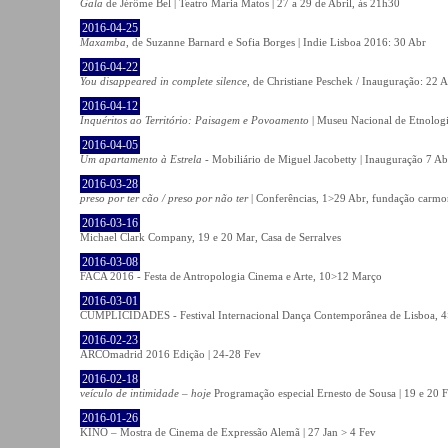
Gala
de Jérôme Bel | Teatro Maria Matos | 27 a 29 de Abril, às 21h30
2016-04-25
Maxamba
, de Suzanne Barnard e Sofia Borges | Indie Lisboa 2016: 30 Abr
2016-04-22
You disappeared in complete silence
, de Christiane Peschek / Inauguração: 22 
2016-04-12
Inquéritos ao Território: Paisagem e Povoamento
| Museu Nacional de Etnolog
2016-04-05
Um apartamento à Estrela
- Mobiliário de Miguel Jacobetty | Inauguração 7 Abr
2016-03-28
preso por ter cão / preso por não ter
| Conferências, 1>29 Abr, fundação carmo
2016-03-16
Michael Clark Company, 19 e 20 Mar, Casa de Serralves
2016-03-08
FACA 2016 - Festa de Antropologia Cinema e Arte, 10>12 Março
2016-03-01
CUMPLICIDADES - Festival Internacional Dança Contemporânea de Lisboa, 
2016-02-23
ARCOmadrid 2016 Edição | 24-28 Fev
2016-02-18
veículo de intimidade – hoje
Programação especial Ernesto de Sousa | 19 e 20 
2016-01-26
KINO – Mostra de Cinema de Expressão Alemã | 27 Jan > 4 Fev