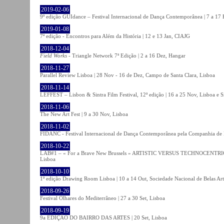
2019-02-06
9ª edição GUIdance – Festival Internacional de Dança Contemporânea | 7 a 17
2019-01-08
7ª edição - Encontros para Além da História | 12 e 13 Jan, CIAJG
2018-12-04
Field Works
- Triangle Network 7ª Edição | 2 a 16 Dez, Hangar
2018-11-27
Parallel Review Lisboa | 28 Nov - 16 de Dez, Campo de Santa Clara, Lisboa
2018-11-14
LEFFEST – Lisbon & Sintra Film Festival, 12ª edição | 16 a 25 Nov, Lisboa e S
2018-11-06
The New Art Fest | 9 a 30 Nov, Lisboa
2018-11-02
FIDANC - Festival Internacional de Dança Contemporânea pela Companhia de
2018-10-22
LAB#1 – « For a Brave New Brussels » ARTISTIC VERSUS TECHNOCENTRI
Lisboa
2018-10-10
1ª edição Drawing Room Lisboa | 10 a 14 Out, Sociedade Nacional de Belas Art
2018-09-26
Festival Olhares do Mediterrâneo | 27 a 30 Set, Lisboa
2018-09-19
9a EDIÇÃO DO BAIRRO DAS ARTES | 20 Set, Lisboa