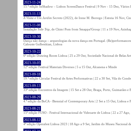
2023-11-24
15.ª edição InShadow – Lisbon ScreenDance Festival | 9 Nov - 15 Dez, Vários l
2023-11-13
A Visita e Um Jardim Secreto
(2022), de Irene M. Borrego | Estreia 16 Nov, Ci
2023-11-08
Instalação
Side Trip
, de Chim↑Pom from Smappa!Group | 11 a 19 Nov, Azinhaga
2023-10-30
Dança não dança – arqueologias da nova dança em Portugal. (Re)performances,
Calouste Gulbenkian, Lisboa
2023-10-22
6ª edição Drawing Room Lisboa | 25 a 29 Out, Sociedade Nacional de Belas Art
2023-10-05
12ª edição Festival Materiais Diversos | 5 a 15 Out, Alcanena e Minde
2023-09-18
19.ª edição Circular Festival de Artes Performativas | 22 a 30 Set, Vila do Conde
2023-09-13
33ª edição Encontros da Imagem | 15 Set a 28 Out, Braga, Porto, Guimarães e 
2023-08-29
4.ª edição da BoCA - Biennial of Contemporary Arts | 2 Set a 15 Out, Lisboa e 
2023-08-21
15ª edição FUSO - Festival Internacional de Videoarte de Lisboa | 22 a 27 Ago, 
2023-08-12
4ª edição Operafest Lisboa 2023 | 18 Ago a 9 Set, Jardim do Museu Nacional de