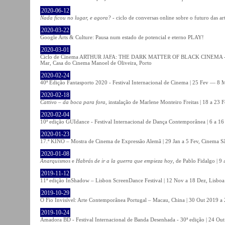
2020-06-12
Nada ficou no lugar, e agora?
- ciclo de conversas online sobre o futuro das ar
2020-03-22
Google Arts & Culture: Pausa num estado de potencial e eterno PLAY!
2020-03-01
Ciclo de Cinema ARTHUR JAFA: THE DARK MATTER OF BLACK CINEMA - 
Mar, Casa do Cinema Manoel de Oliveira, Porto
2020-02-24
40ª Edição Fantasporto 2020 - Festival Internacional de Cinema | 25 Fev — 8 M
2020-02-18
Cattivo – da boca para fora
, instalação de Marlene Monteiro Freitas | 18 a 23 
2020-02-04
10ª edição GUIdance - Festival Internacional de Dança Contemporânea | 6 a 16
2020-01-23
17.ª KINO – Mostra de Cinema de Expressão Alemã | 29 Jan a 5 Fev, Cinema Sã
2020-01-08
Anarquismos
e
Habrás de ir a la guerra que empieza hoy
, de Pablo Fidalgo | 9 
2019-11-12
11ª edição InShadow – Lisbon ScreenDance Festival | 12 Nov a 18 Dez, Lisboa
2019-10-29
O Fio Invisível: Arte Contemporânea Portugal – Macau, China | 30 Out 2019 
2019-10-24
Amadora BD - Festival Internacional de Banda Desenhada - 30ª edição | 24 Ou