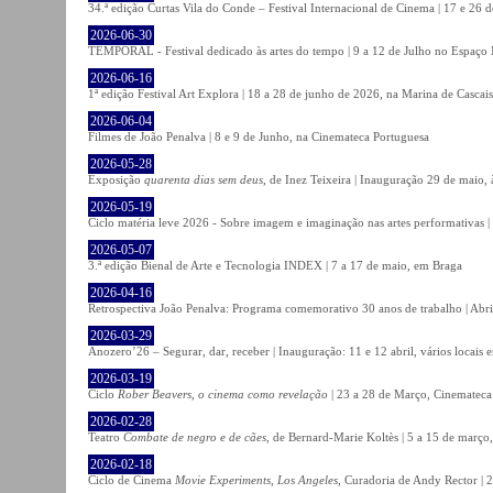
34.ª edição Curtas Vila do Conde – Festival Internacional de Cinema | 17 e 26 
2026-06-30
TEMPORAL - Festival dedicado às artes do tempo | 9 a 12 de Julho no Espaço
2026-06-16
1ª edição Festival Art Explora | 18 a 28 de junho de 2026, na Marina de Cascais
2026-06-04
Filmes de João Penalva | 8 e 9 de Junho, na Cinemateca Portuguesa
2026-05-28
Exposição
quarenta dias sem deus
, de Inez Teixeira | Inauguração 29 de maio
2026-05-19
Ciclo matéria leve 2026 - Sobre imagem e imaginação nas artes performativas |
2026-05-07
3.ª edição Bienal de Arte e Tecnologia INDEX | 7 a 17 de maio, em Braga
2026-04-16
Retrospectiva João Penalva: Programa comemorativo 30 anos de trabalho | Abri
2026-03-29
Anozero’26 – Segurar, dar, receber | Inauguração: 11 e 12 abril, vários locais
2026-03-19
Ciclo
Rober Beavers, o cinema como revelação
| 23 a 28 de Março, Cinemateca
2026-02-28
Teatro
Combate de negro e de cães
, de Bernard-Marie Koltès | 5 a 15 de março,
2026-02-18
Ciclo de Cinema
Movie Experiments, Los Angeles
, Curadoria de Andy Rector | 2