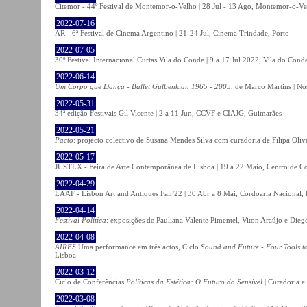
Citemor - 44º Festival de Montemor-o-Velho | 28 Jul - 13 Ago, Montemor-o-Ve
2022-07-16
AR - 6ª Festival de Cinema Argentino | 21-24 Jul, Cinema Trindade, Porto
2022-07-05
30º Festival Internacional Curtas Vila do Conde | 9 a 17 Jul 2022, Vila do Cond
2022-06-14
Um Corpo que Dança - Ballet Gulbenkian 1965 - 2005
, de Marco Martins | No
2022-05-31
34ª edição Festivais Gil Vicente | 2 a 11 Jun, CCVF e CIAJG, Guimarães
2022-05-21
Pacto
: projecto colectivo de Susana Mendes Silva com curadoria de Filipa Oli
2022-05-17
JUSTLX - Feira de Arte Contemporânea de Lisboa | 19 a 22 Maio, Centro de C
2022-04-29
LAAF - Lisbon Art and Antiques Fair'22 | 30 Abr a 8 Mai, Cordoaria Nacional,
2022-04-14
Festival Política
: exposições de Pauliana Valente Pimentel, Viton Araújo e Die
2022-04-08
AIRES
Uma performance em três actos, Ciclo
Sound and Future - Four Tools t
Lisboa
2022-03-12
Ciclo de Conferências
Políticas da Estética: O Futuro do Sensível
| Curadoria e
2022-03-08