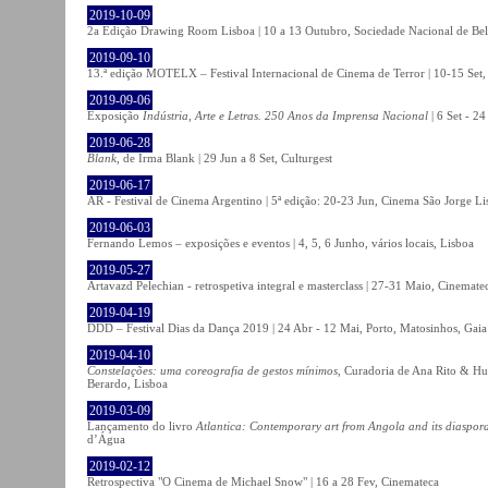
2019-10-09
2a Edição Drawing Room Lisboa | 10 a 13 Outubro, Sociedade Nacional de Bel
2019-09-10
13.ª edição MOTELX – Festival Internacional de Cinema de Terror | 10-15 Set,
2019-09-06
Exposição
Indústria, Arte e Letras. 250 Anos da Imprensa Nacional
| 6 Set - 2
2019-06-28
Blank
, de Irma Blank | 29 Jun a 8 Set, Culturgest
2019-06-17
AR - Festival de Cinema Argentino | 5ª edição: 20-23 Jun, Cinema São Jorge Li
2019-06-03
Fernando Lemos – exposições e eventos | 4, 5, 6 Junho, vários locais, Lisboa
2019-05-27
Artavazd Pelechian - retrospetiva integral e masterclass | 27-31 Maio, Cinemat
2019-04-19
DDD – Festival Dias da Dança 2019 | 24 Abr - 12 Mai, Porto, Matosinhos, Gaia
2019-04-10
Constelações: uma coreografia de gestos mínimos
, Curadoria de Ana Rito & Hu
Berardo, Lisboa
2019-03-09
Lançamento do livro
Atlantica: Contemporary art from Angola and its diaspor
d’Água
2019-02-12
Retrospectiva "O Cinema de Michael Snow" | 16 a 28 Fev, Cinemateca