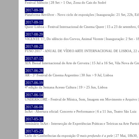
Festival Silêncio | 28 Set > 1 Out, Zona do Cais do Sodré
2017-09-19
Plataforma Revólver - Novo ciclo de exposições | Inauguração: 21 Set, 22h, Edi
2017-09-11
Queer Lisboa – Festival Internacional de Cinema Queer | 15 a 23 de setembro,
2017-08-29
VICENTE´17, Do silêncio dos Corvos, Animal Vicente | Inauguração: 2 Set - 
2017-08-21
FUSO 2017 - ANUAL DE VÍDEO ARTE INTERNACIONAL DE LISBOA, 22 a 
2017-07-12
XIX Bienal Internacional de Arte de Cerveira | 15 Jul a 16 Set, Vila Nova de Ce
2017-06-28
AR - 3° Festival de Cinema Argentino | 30 Jun > 9 Jul, Lisboa
2017-06-19
4ª edição da Semana Acesso Cultura | 19 > 25 Jun, Lisboa
2017-06-14
UNDERSCORE - Festival de Música, Som, Imagem em Movimento e Arquivo | 1
2017-06-06
InArt - Abertura oficial: Concerto e Performance | 6 a 11 Jun, Teatro São Luiz
2017-05-31
Seminário InArt - Intersecção de Experiências Práticas e Teóricas na Arte Part
2017-05-23
Ciclo de Conferências da exposição
O mais profundo é a pele
| 27 Mai, 18h30, 