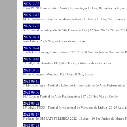
2022-12-07
Livro
Ph.10 António Júlio Duarte
| Apresentação 16 Dez, Biblioteca da Impren
2022-11-15
14º InShadow – Lisbon Screendance Festival | 15 Nov a 15 Dez, Vários locais,
2022-11-07
BF22 Bienal de Fotografia de Vila Franca de Xira | 12 Nov 2022 a 26 Fev 2023, 
2022-10-31
Festa Criola | 2 a 5 Nov, vários locais em Lisboa
2022-10-24
5ª edição - Drawing Room Lisboa 2022 | 26 a 30 Out, Sociedade Nacional de Be
2022-10-18
33ª edição do Amadora BD | 20 a 30 Out, vários locais na Amadora
2022-10-05
Temps d'Images - Momento II | 8 Out a 6 Nov, Lisboa
2022-09-15
3º Linha de Fuga - Festival e Laboratório Internacional de Artes Performativas 
2022-09-06
18.º Circular Festival de Artes Performativas | 17 a 24 Set, Vila do Conde
2022-08-22
14ª edição FUSO - Festival Internacional de Videoarte de Lisboa | 23-28 Ago, j
2022-08-17
3ª edição do OPERAFEST LISBOA 2022 | 19 Ago - 10 Set, Jardim do Museu Na
2022-07-28