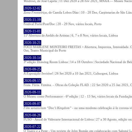
Windows
, de José Capela | 11 Dez 2020 a 28 Fev 2021, MNAA — Museu Nacion
2020-12-02
Zona Fronteiriça
, de Camila Lobos Díaz | 10 - 20 Dez, Carpintarias de São Láz
2020-11-19
Festival Porto/Post/Doc | 20 - 29 Nov, vários locais, Porto
2020-11-01
11ª Abertura de Ateliês de Artistas | 6, 7 e 8 Nov, vários locais, Lisboa
2020-10-21
FOCO MARLENE MONTEIRO FREITAS + Abertura, Impureza, Intensidade. Olhare
Out, Teatro Municipal do Porto
2020-10-14
3ª edição Drawing Room Lisboa | 14 a 18 Outubro | Sociedade Nacional de Bela
2020-09-25
A Exposição Invisível
| 26 Set 2020 a 10 Jan 2021, Culturgest, Lisboa
2020-09-15
Festa. Fúria. Femina. – Obras da Coleção FLAD. | 22 Set 2020 a 25 Jan 2021, C
2020-09-11
O Museu como Performance - 6ª edição | 12 - 13 Set, vários locais da Fundação
2020-09-07
Film sanatorium “Doc’s Kingdom”
- ou uma modesta celebração
à la
corona-ví
2020-08-26
FUSO - Anual de Videoarte Internacional de Lisboa | 27 a 30 Agosto, edição on
2020-07-22
O Teatro e a Peste - Um projeto de John Romão em colaboração com Salomé La