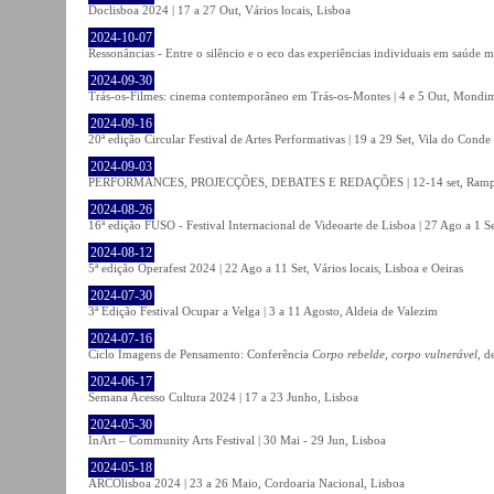
Doclisboa 2024 | 17 a 27 Out, Vários locais, Lisboa
2024-10-07
Ressonâncias - Entre o silêncio e o eco das experiências individuais em saúde 
2024-09-30
Trás-os-Filmes: cinema contemporâneo em Trás-os-Montes | 4 e 5 Out, Mondi
2024-09-16
20ª edição Circular Festival de Artes Performativas | 19 a 29 Set, Vila do Conde
2024-09-03
PERFORMANCES, PROJECÇÕES, DEBATES E REDAÇÕES | 12-14 set, Rampa
2024-08-26
16ª edição FUSO - Festival Internacional de Videoarte de Lisboa | 27 Ago a 1 Se
2024-08-12
5ª edição Operafest 2024 | 22 Ago a 11 Set, Vários locais, Lisboa e Oeiras
2024-07-30
3ª Edição Festival Ocupar a Velga | 3 a 11 Agosto, Aldeia de Valezim
2024-07-16
Ciclo Imagens de Pensamento: Conferência
Corpo rebelde, corpo vulnerável
, d
2024-06-17
Semana Acesso Cultura 2024 | 17 a 23 Junho, Lisboa
2024-05-30
InArt – Community Arts Festival | 30 Mai - 29 Jun, Lisboa
2024-05-18
ARCOlisboa 2024 | 23 a 26 Maio, Cordoaria Nacional, Lisboa