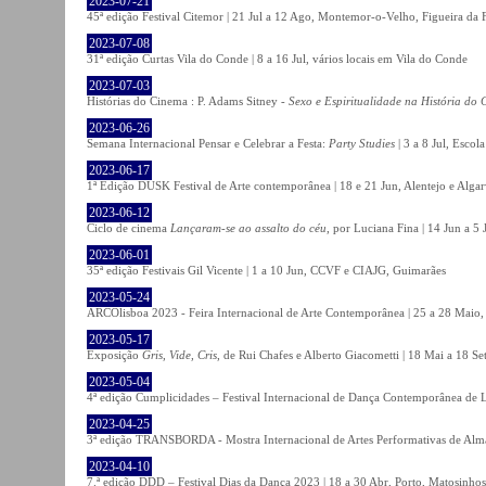
2023-07-21
45ª edição Festival Citemor | 21 Jul a 12 Ago, Montemor-o-Velho, Figueira da
2023-07-08
31ª edição Curtas Vila do Conde | 8 a 16 Jul, vários locais em Vila do Conde
2023-07-03
Histórias do Cinema : P. Adams Sitney -
Sexo e Espiritualidade na História do
2023-06-26
Semana Internacional Pensar e Celebrar a Festa:
Party Studies
| 3 a 8 Jul, Escol
2023-06-17
1ª Edição DUSK Festival de Arte contemporânea | 18 e 21 Jun, Alentejo e Alga
2023-06-12
Ciclo de cinema
Lançaram-se ao assalto do céu
, por Luciana Fina | 14 Jun a 5
2023-06-01
35ª edição Festivais Gil Vicente | 1 a 10 Jun, CCVF e CIAJG, Guimarães
2023-05-24
ARCOlisboa 2023 - Feira Internacional de Arte Contemporânea | 25 a 28 Maio,
2023-05-17
Exposição
Gris, Vide, Cris
, de Rui Chafes e Alberto Giacometti | 18 Mai a 18 S
2023-05-04
4ª edição Cumplicidades – Festival Internacional de Dança Contemporânea de L
2023-04-25
3ª edição TRANSBORDA - Mostra Internacional de Artes Performativas de Alma
2023-04-10
7.ª edição DDD – Festival Dias da Dança 2023 | 18 a 30 Abr, Porto, Matosinhos