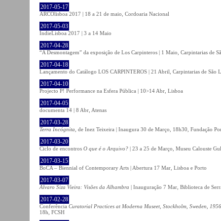
2017-05-17
ARCOlisboa 2017 | 18 a 21 de maio, Cordoaria Nacional
2017-05-03
IndieLisboa 2017 | 3 a 14 Maio
2017-04-28
“A Desmontagem” da exposição de Los Carpinteros | 1 Maio, Carpintarias de S
2017-04-18
Lançamento do Catálogo LOS CARPINTEROS | 21 Abril, Carpintarias de São 
2017-04-10
Projecto P! Performance na Esfera Pública | 10>14 Abr, Lisboa
2017-04-05
documenta 14 | 8 Abr, Atenas
2017-03-28
Terra Incógnita
, de Inez Teixeira | Inaugura 30 de Março, 18h30, Fundação P
2017-03-20
Ciclo de encontros
O que é o Arquivo?
| 23 a 25 de Março, Museu Calouste Gu
2017-03-15
BoCA – Biennial of Contemporary Arts | Abertura 17 Mar, Lisboa e Porto
2017-03-07
Álvaro Siza Vieira: Visões da Alhambra
| Inauguração 7 Mar, Biblioteca de Serr
2017-02-28
Conferência
Curatorial Practices at Moderna Museet, Stockholm, Sweden, 1956-
18h, FCSH