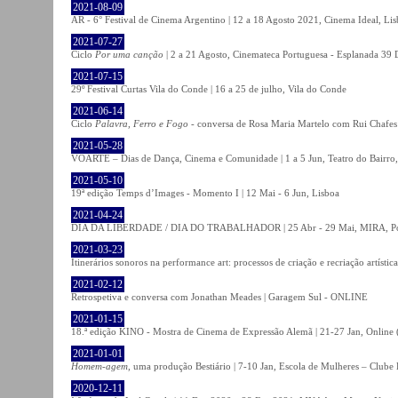
2021-08-09
AR - 6° Festival de Cinema Argentino | 12 a 18 Agosto 2021, Cinema Ideal, Li
2021-07-27
Ciclo
Por uma canção
| 2 a 21 Agosto, Cinemateca Portuguesa - Esplanada 39 
2021-07-15
29º Festival Curtas Vila do Conde | 16 a 25 de julho, Vila do Conde
2021-06-14
Ciclo
Palavra, Ferro e Fogo
- conversa de Rosa Maria Martelo com Rui Chafes |
2021-05-28
VOARTE – Dias de Dança, Cinema e Comunidade | 1 a 5 Jun, Teatro do Bairro,
2021-05-10
19ª edição Temps d’Images - Momento I | 12 Mai - 6 Jun, Lisboa
2021-04-24
DIA DA LIBERDADE / DIA DO TRABALHADOR | 25 Abr - 29 Mai, MIRA, P
2021-03-23
Itinerários sonoros na performance art: processos de criação e recriação artíst
2021-02-12
Retrospetiva e conversa com Jonathan Meades | Garagem Sul - ONLINE
2021-01-15
18.ª edição KINO - Mostra de Cinema de Expressão Alemã | 21-27 Jan, Online (
2021-01-01
Homem-agem
, uma produção Bestiário | 7-10 Jan, Escola de Mulheres – Clube 
2020-12-11