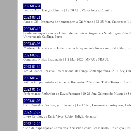
2023-03-31
Festival Abril Dança Coimbra | 1 a 30 Abr, Vários locais, Coimbra
2023-03-21
Para o Gil
- Programa de homenagem a Gil Mendo | 23-25 Mar, Culturgest, Li
2023-03-13
Conferência-performance
Olha o dia de ontem chegando - Samba: guardião 
Universidade Católica, Porto
2023-03-06
2ª edição Outsiders – Ciclo de Cinema Independente Americano | 7-12 Mar, C
2023-02-25
Congresso Nikias Skapinakis | 1-2 Mar 2023, MNAC e FBAUL
2023-01-30
12º GUIdance - Festival Internacional de Dança Contemporânea | 2-11 Fev, Gu
2023-01-23
S/título #8
, por auéééu e Fernando Roussado | 27-29 Jan, TBA - Teatro do Bair
2023-01-17
Performance
Reflection
de Davis Freeman | 19-26 Jan, Galerias do Museu de Ser
2023-01-03
Ciclo
Jean-Luc Godard, para Sempre
| 4 a 17 Jan, Cinemateca Portuguesa, Lis
2022-12-27
Livro
Confins
, de Enric Vives-Rubio | Edição de autor
2022-12-20
Ciclo de Exposições e Conversas
O Desenho como Pensamento
- 2ª edição | 14