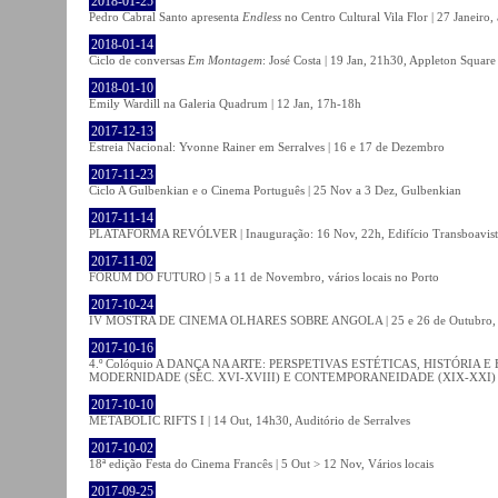
2018-01-25
Pedro Cabral Santo apresenta
Endless
no Centro Cultural Vila Flor | 27 Janeiro,
2018-01-14
Ciclo de conversas
Em Montagem
: José Costa | 19 Jan, 21h30, Appleton Square
2018-01-10
Emily Wardill na Galeria Quadrum | 12 Jan, 17h-18h
2017-12-13
Estreia Nacional: Yvonne Rainer em Serralves | 16 e 17 de Dezembro
2017-11-23
Ciclo A Gulbenkian e o Cinema Português | 25 Nov a 3 Dez, Gulbenkian
2017-11-14
PLATAFORMA REVÓLVER | Inauguração: 16 Nov, 22h, Edifício Transboavista
2017-11-02
FÓRUM DO FUTURO | 5 a 11 de Novembro, vários locais no Porto
2017-10-24
IV MOSTRA DE CINEMA OLHARES SOBRE ANGOLA | 25 e 26 de Outubro
2017-10-16
4.º Colóquio A DANÇA NA ARTE: PERSPETIVAS ESTÉTICAS, HISTÓRIA
MODERNIDADE (SÉC. XVI-XVIII) E CONTEMPORANEIDADE (XIX-XXI) | 21 O
2017-10-10
METABOLIC RIFTS I | 14 Out, 14h30, Auditório de Serralves
2017-10-02
18ª edição Festa do Cinema Francês | 5 Out > 12 Nov, Vários locais
2017-09-25