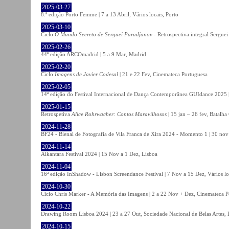
2025-03-27
8.ª edição Porto Femme | 7 a 13 Abril, Vários locais, Porto
2025-03-10
Ciclo
O Mundo Secreto de Serguei Paradjanov
- Retrospectiva integral Sergu
2025-02-26
44ª edição ARCOmadrid | 5 a 9 Mar, Madrid
2025-02-20
Ciclo
Imagens de Javier Codesal
| 21 e 22 Fev, Cinemateca Portuguesa
2025-02-05
14ª edição do Festival Internacional de Dança Contemporânea GUIdance 2025 |
2025-01-15
Retrospetiva
Alice Rohrwacher: Contos Maravilhosos
| 15 jan – 26 fev, Batalh
2024-11-28
BF24 - Bienal de Fotografia de Vila Franca de Xira 2024 - Momento 1 | 30 nov 
2024-11-14
Alkantara Festival 2024 | 15 Nov a 1 Dez, Lisboa
2024-11-04
16ª edição InShadow - Lisbon Screendance Festival | 7 Nov a 15 Dez, Vários lo
2024-10-30
Ciclo Chris Marker - A Memória das Imagens | 2 a 22 Nov + Dez, Cinemateca P
2024-10-22
Drawing Room Lisboa 2024 | 23 a 27 Out, Sociedade Nacional de Belas Artes, 
2024-10-15