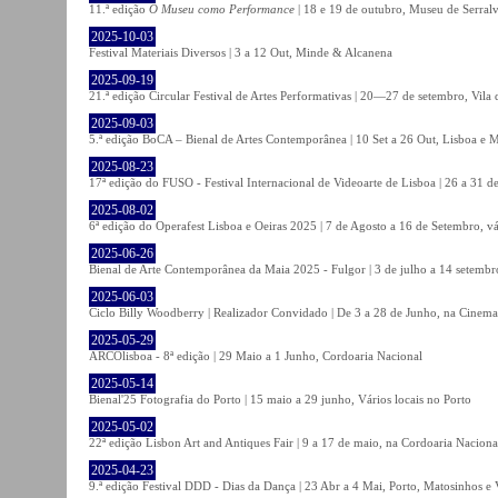
11.ª edição
O Museu como Performance
| 18 e 19 de outubro, Museu de Serral
2025-10-03
Festival Materiais Diversos | 3 a 12 Out, Minde & Alcanena
2025-09-19
21.ª edição Circular Festival de Artes Performativas | 20—27 de setembro, Vila
2025-09-03
5.ª edição BoCA – Bienal de Artes Contemporânea | 10 Set a 26 Out, Lisboa e 
2025-08-23
17ª edição do FUSO - Festival Internacional de Videoarte de Lisboa | 26 a 31 d
2025-08-02
6ª edição do Operafest Lisboa e Oeiras 2025 | 7 de Agosto a 16 de Setembro, vá
2025-06-26
Bienal de Arte Contemporânea da Maia 2025 - Fulgor | 3 de julho a 14 setemb
2025-06-03
Ciclo Billy Woodberry | Realizador Convidado | De 3 a 28 de Junho, na Cinema
2025-05-29
ARCOlisboa - 8ª edição | 29 Maio a 1 Junho, Cordoaria Nacional
2025-05-14
Bienal'25 Fotografia do Porto | 15 maio a 29 junho, Vários locais no Porto
2025-05-02
22ª edição Lisbon Art and Antiques Fair | 9 a 17 de maio, na Cordoaria Naciona
2025-04-23
9.ª edição Festival DDD - Dias da Dança | 23 Abr a 4 Mai, Porto, Matosinhos e