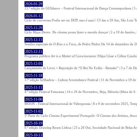
2026-01-29
15.ª edição do GUIdance – Festival Internacional de Dança Contemporânea | 5 
2026-01-12
Ciclo de conversas
Podia ser na TATE mas é aqui
| 13 Jan a 29 Jun, São Luiz T
2025-12-29
Ciclo
Maya Deren: No cinema posso fazer o mundo dançar
| 2 a 10 de Janeiro
2025-12-15
Sessões especiais de
O Riso e a Faca
, de Pedro Pinho| De 14 de dezembro de 20
2025-12-11
Programa público
Art is a Matter of Consciousness
: Filipa César e Céline Cond
2025-12-01
Lançamento de Livro + Reposição de “O Rei No Exílio - Remake” | 3 a 7 de D
2025-11-18
17ª edição InShadow – Lisbon Screendance Festival | 11 de Novembro a 19 de
2025-11-11
4.ª edição Festival Futurama | 14 e 29 de Novembro, Beja, Mértola (Mina de S
2025-11-06
MOON - Festival Internacional de Videopoesia | 8 e 9 de novembro 2025, Temp
2025-11-02
1ª Parte do Ciclo
Cinema Experimental Português: O Cinema dos Artistas, Anos
2025-10-19
8.ª edição Drawing Room Lisboa | 23 a 26 Out, Sociedade Nacional de Belas Ar
2025-10-13