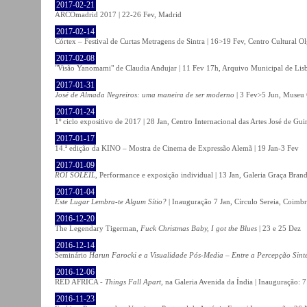
2017-02-21
ARCOmadrid 2017 | 22-26 Fev, Madrid
2017-02-14
Córtex – Festival de Curtas Metragens de Sintra | 16>19 Fev, Centro Cultural O
2017-02-08
"Visão Yanomami" de Claudia Andujar | 11 Fev 17h, Arquivo Municipal de Lisb
2017-01-31
José de Almada Negreiros: uma maneira de ser moderno
| 3 Fev>5 Jun, Museu 
2017-01-24
1º ciclo expositivo de 2017 | 28 Jan, Centro Internacional das Artes José de Gu
2017-01-17
14.ª edição da KINO – Mostra de Cinema de Expressão Alemã | 19 Jan-3 Fev
2017-01-09
ROI SOLEIL
, Performance e exposição individual | 13 Jan, Galeria Graça Bran
2017-01-04
Este Lugar Lembra-te Algum Sítio?
| Inauguração 7 Jan, Círculo Sereia, Coimb
2016-12-20
The Legendary Tigerman,
Fuck Christmas Baby, I got the Blues
| 23 e 25 Dez
2016-12-14
Seminário
Harun Farocki e a Visualidade Pós-Media – Entre a Percepção Sinté
2016-12-06
RED AFRICA -
Things Fall Apart
, na Galeria Avenida da Índia | Inauguração:
2016-11-23