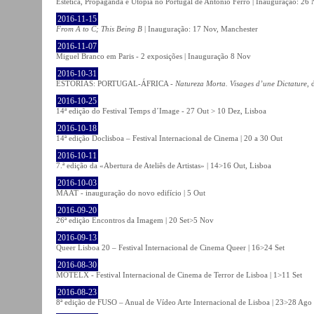
Estética, Propaganda e Utopia no Portugal de António Ferro | Inauguração: 26 
2016-11-15
From A to C; This Being B
| Inauguração: 17 Nov, Manchester
2016-11-07
Miguel Branco em Paris - 2 exposições | Inauguração 8 Nov
2016-10-31
ESTÓRIAS: PORTUGAL-ÁFRICA -
Natureza Morta. Visages d’une Dictature
, 
2016-10-25
14ª edição do Festival Temps d´Image - 27 Out > 10 Dez, Lisboa
2016-10-18
14ª edição Doclisboa – Festival Internacional de Cinema | 20 a 30 Out
2016-10-11
7.ª edição da «Abertura de Ateliês de Artistas» | 14>16 Out, Lisboa
2016-10-03
MAAT - inauguração do novo edifício | 5 Out
2016-09-20
26ª edição Encontros da Imagem | 20 Set>5 Nov
2016-09-13
Queer Lisboa 20 – Festival Internacional de Cinema Queer | 16>24 Set
2016-08-30
MOTELX - Festival Internacional de Cinema de Terror de Lisboa | 1>11 Set
2016-08-23
8ª edição de FUSO – Anual de Vídeo Arte Internacional de Lisboa | 23>28 Ago