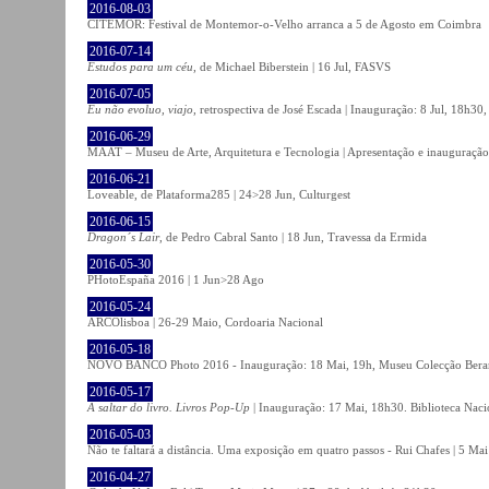
2016-08-03
CITEMOR: Festival de Montemor-o-Velho arranca a 5 de Agosto em Coimbra
2016-07-14
Estudos para um céu
, de Michael Biberstein | 16 Jul, FASVS
2016-07-05
Eu não evoluo, viajo
, retrospectiva de José Escada | Inauguração: 8 Jul, 18h3
2016-06-29
MAAT – Museu de Arte, Arquitetura e Tecnologia | Apresentação e inauguração
2016-06-21
Loveable, de Plataforma285 | 24>28 Jun, Culturgest
2016-06-15
Dragon´s Lair
, de Pedro Cabral Santo | 18 Jun, Travessa da Ermida
2016-05-30
PHotoEspaña 2016 | 1 Jun>28 Ago
2016-05-24
ARCOlisboa | 26-29 Maio, Cordoaria Nacional
2016-05-18
NOVO BANCO Photo 2016 - Inauguração: 18 Mai, 19h, Museu Colecção Bera
2016-05-17
A saltar do livro. Livros Pop-Up
| Inauguração: 17 Mai, 18h30. Biblioteca Naci
2016-05-03
Não te faltará a distância. Uma exposição em quatro passos - Rui Chafes | 5 Mai 
2016-04-27