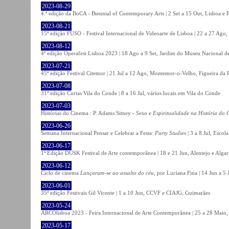
2023-08-29
4.ª edição da BoCA - Biennial of Contemporary Arts | 2 Set a 15 Out, Lisboa e 
2023-08-21
15ª edição FUSO - Festival Internacional de Videoarte de Lisboa | 22 a 27 Ago, 
2023-08-12
4ª edição Operafest Lisboa 2023 | 18 Ago a 9 Set, Jardim do Museu Nacional de
2023-07-21
45ª edição Festival Citemor | 21 Jul a 12 Ago, Montemor-o-Velho, Figueira da
2023-07-08
31ª edição Curtas Vila do Conde | 8 a 16 Jul, vários locais em Vila do Conde
2023-07-03
Histórias do Cinema : P. Adams Sitney -
Sexo e Espiritualidade na História do
2023-06-26
Semana Internacional Pensar e Celebrar a Festa:
Party Studies
| 3 a 8 Jul, Escol
2023-06-17
1ª Edição DUSK Festival de Arte contemporânea | 18 e 21 Jun, Alentejo e Alga
2023-06-12
Ciclo de cinema
Lançaram-se ao assalto do céu
, por Luciana Fina | 14 Jun a 5
2023-06-01
35ª edição Festivais Gil Vicente | 1 a 10 Jun, CCVF e CIAJG, Guimarães
2023-05-24
ARCOlisboa 2023 - Feira Internacional de Arte Contemporânea | 25 a 28 Maio,
2023-05-17