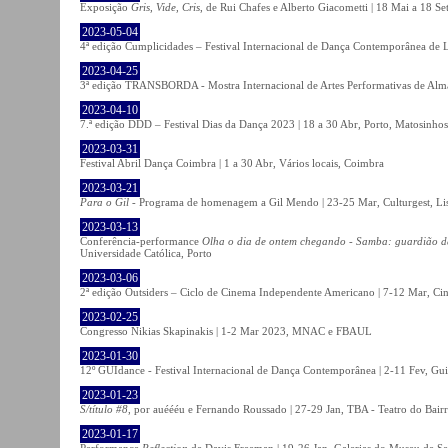
Exposição
Gris, Vide, Cris
, de Rui Chafes e Alberto Giacometti | 18 Mai a 18 S
2023-05-04
4ª edição Cumplicidades – Festival Internacional de Dança Contemporânea de L
2023-04-25
3ª edição TRANSBORDA - Mostra Internacional de Artes Performativas de Alma
2023-04-10
7.ª edição DDD – Festival Dias da Dança 2023 | 18 a 30 Abr, Porto, Matosinhos
2023-03-31
Festival Abril Dança Coimbra | 1 a 30 Abr, Vários locais, Coimbra
2023-03-21
Para o Gil
- Programa de homenagem a Gil Mendo | 23-25 Mar, Culturgest, Li
2023-03-13
Conferência-performance
Olha o dia de ontem chegando - Samba: guardião 
Universidade Católica, Porto
2023-03-06
2ª edição Outsiders – Ciclo de Cinema Independente Americano | 7-12 Mar, C
2023-02-25
Congresso Nikias Skapinakis | 1-2 Mar 2023, MNAC e FBAUL
2023-01-30
12º GUIdance - Festival Internacional de Dança Contemporânea | 2-11 Fev, Gu
2023-01-23
S/título #8
, por auéééu e Fernando Roussado | 27-29 Jan, TBA - Teatro do Bair
2023-01-17
Performance
Reflection
de Davis Freeman | 19-26 Jan, Galerias do Museu de Ser