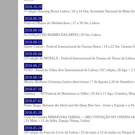
2018-10-10
1ª edição Drawing Room Lisboa | 10 a 14 Out, Sociedade Nacional de Belas Art
2018-09-26
Festival Olhares do Mediterrâneo | 27 a 30 Set, Lisboa
2018-09-19
9a EDIÇÃO DO BAIRRO DAS ARTES | 20 Set, Lisboa
2018-09-13
Queer Lisboa – Festival Internacional de Cinema Queer | 14 a 22 Set, Cinema 
2018-09-04
12ª edição do MOTELX - Festival Internacional de Cinema de Terror de Lisboa 
2018-08-27
FUSO - Anual de Vídeo Arte Internacional de Lisboa | 10.ª edição, 28 Ago > 2 
2018-08-14
Mostra Mulheres Cineastas Latino-Americanas
| 7 de Agosto a 26 de Setembro 
2018-07-16
Citemor — 40º Festival de Montemor-o-Velho | 19 Jul a 11 Ago, Coimbra, Mon
2018-07-02
Pieter Hugo,
Between the Devil and the Deep Blue Sea - Entre a Espada e a Pa
2018-05-29
Ciclo de Cinema PRIMAVERA TARDIA — (RE) VISITAÇÃO DO CINEMA JAPONÊS
| 31 Maio > 11 de Julho, Espaço Nimas, Lisboa
2018-05-24
18ª edição da Feira do Livro de Lisboa | 25 de maio a 13 de junho no Parque 