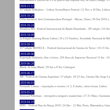
2019-11-12
11ª edição InShadow – Lisbon ScreenDance Festival | 12 Nov a 18 Dez, Lisboa
2019-10-29
O Fio Invisível: Arte Contemporânea Portugal – Macau, China | 30 Out 2019 
2019-10-24
Amadora BD - Festival Internacional de Banda Desenhada - 30ª edição | 24 Ou
2019-10-09
2a Edição Drawing Room Lisboa | 10 a 13 Outubro, Sociedade Nacional de Bel
2019-09-10
13.ª edição MOTELX – Festival Internacional de Cinema de Terror | 10-15 Set,
2019-09-06
Exposição
Indústria, Arte e Letras. 250 Anos da Imprensa Nacional
| 6 Set - 2
2019-06-28
Blank
, de Irma Blank | 29 Jun a 8 Set, Culturgest
2019-06-17
AR - Festival de Cinema Argentino | 5ª edição: 20-23 Jun, Cinema São Jorge Li
2019-06-03
Fernando Lemos – exposições e eventos | 4, 5, 6 Junho, vários locais, Lisboa
2019-05-27
Artavazd Pelechian - retrospetiva integral e masterclass | 27-31 Maio, Cinemat
2019-04-19
DDD – Festival Dias da Dança 2019 | 24 Abr - 12 Mai, Porto, Matosinhos, Gaia