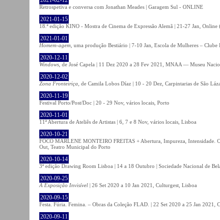
Retrospetiva e conversa com Jonathan Meades | Garagem Sul - ONLINE
2021-01-15
18.ª edição KINO - Mostra de Cinema de Expressão Alemã | 21-27 Jan, Online (
2021-01-01
Homem-agem
, uma produção Bestiário | 7-10 Jan, Escola de Mulheres – Clube 
2020-12-11
Windows
, de José Capela | 11 Dez 2020 a 28 Fev 2021, MNAA — Museu Nacion
2020-12-02
Zona Fronteiriça
, de Camila Lobos Díaz | 10 - 20 Dez, Carpintarias de São Láz
2020-11-19
Festival Porto/Post/Doc | 20 - 29 Nov, vários locais, Porto
2020-11-01
11ª Abertura de Ateliês de Artistas | 6, 7 e 8 Nov, vários locais, Lisboa
2020-10-21
FOCO MARLENE MONTEIRO FREITAS + Abertura, Impureza, Intensidade. Olhare
Out, Teatro Municipal do Porto
2020-10-14
3ª edição Drawing Room Lisboa | 14 a 18 Outubro | Sociedade Nacional de Bela
2020-09-25
A Exposição Invisível
| 26 Set 2020 a 10 Jan 2021, Culturgest, Lisboa
2020-09-15
Festa. Fúria. Femina. – Obras da Coleção FLAD. | 22 Set 2020 a 25 Jan 2021, C
2020-09-11