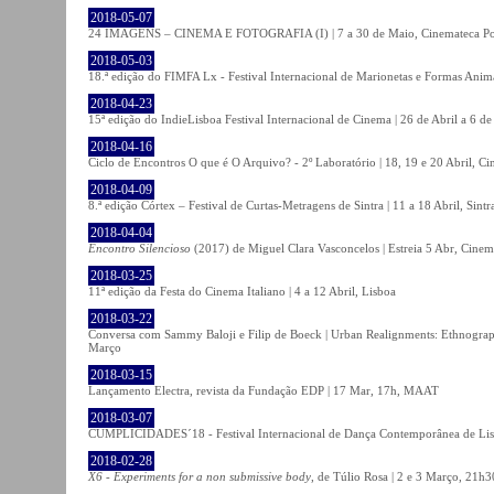
2018-05-07
24 IMAGENS – CINEMA E FOTOGRAFIA (I) | 7 a 30 de Maio, Cinemateca Po
2018-05-03
18.ª edição do FIMFA Lx - Festival Internacional de Marionetas e Formas Anim
2018-04-23
15ª edição do IndieLisboa Festival Internacional de Cinema | 26 de Abril a 6 d
2018-04-16
Ciclo de Encontros O que é O Arquivo? - 2º Laboratório | 18, 19 e 20 Abril, C
2018-04-09
8.ª edição Córtex – Festival de Curtas-Metragens de Sintra | 11 a 18 Abril, Sintr
2018-04-04
Encontro Silencioso
(2017) de Miguel Clara Vasconcelos | Estreia 5 Abr, Cinem
2018-03-25
11ª edição da Festa do Cinema Italiano | 4 a 12 Abril, Lisboa
2018-03-22
Conversa com Sammy Baloji e Filip de Boeck | Urban Realignments: Ethnographi
Março
2018-03-15
Lançamento Electra, revista da Fundação EDP | 17 Mar, 17h, MAAT
2018-03-07
CUMPLICIDADES´18 - Festival Internacional de Dança Contemporânea de Lisb
2018-02-28
X6 - Experiments for a non submissive body
, de Túlio Rosa | 2 e 3 Março, 21h3