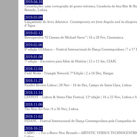
2019-04-10
Constelações: uma coreografia de gestos mínimos
, Curadoria de Ana Rito & Hu
Berardo, Lisboa
2019-03-09
Lançamento do livro
Atlantica: Contemporary art from Angola and its diaspor
d’Água
2019-02-12
Retrospectiva "O Cinema de Michael Snow" | 16 a 28 Fev, Cinemateca
2019-02-06
9ª edição GUIdance – Festival Internacional de Dança Contemporânea | 7 a 17
2019-01-08
7ª edição - Encontros para Além da História | 12 e 13 Jan, CIAJG
2018-12-04
Field Works
- Triangle Network 7ª Edição | 2 a 16 Dez, Hangar
2018-11-27
Parallel Review Lisboa | 28 Nov - 16 de Dez, Campo de Santa Clara, Lisboa
2018-11-14
LEFFEST – Lisbon & Sintra Film Festival, 12ª edição | 16 a 25 Nov, Lisboa e S
2018-11-06
The New Art Fest | 9 a 30 Nov, Lisboa
2018-11-02
FIDANC - Festival Internacional de Dança Contemporânea pela Companhia de
2018-10-22
LAB#1 – « For a Brave New Brussels » ARTISTIC VERSUS TECHNOCENTRI
Lisboa