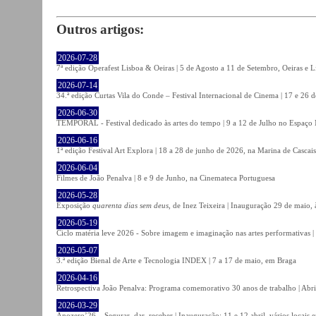
Outros artigos:
2026-07-28
7ª edição Operafest Lisboa & Oeiras | 5 de Agosto a 11 de Setembro, Oeiras e L
2026-07-14
34.ª edição Curtas Vila do Conde – Festival Internacional de Cinema | 17 e 26 
2026-06-30
TEMPORAL - Festival dedicado às artes do tempo | 9 a 12 de Julho no Espaço
2026-06-16
1ª edição Festival Art Explora | 18 a 28 de junho de 2026, na Marina de Cascais
2026-06-04
Filmes de João Penalva | 8 e 9 de Junho, na Cinemateca Portuguesa
2026-05-28
Exposição
quarenta dias sem deus
, de Inez Teixeira | Inauguração 29 de maio
2026-05-19
Ciclo matéria leve 2026 - Sobre imagem e imaginação nas artes performativas |
2026-05-07
3.ª edição Bienal de Arte e Tecnologia INDEX | 7 a 17 de maio, em Braga
2026-04-16
Retrospectiva João Penalva: Programa comemorativo 30 anos de trabalho | Abri
2026-03-29
Anozero’26 – Segurar, dar, receber | Inauguração: 11 e 12 abril, vários locais