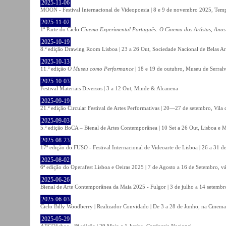
2025-11-06
MOON - Festival Internacional de Videopoesia | 8 e 9 de novembro 2025, Temp
2025-11-02
1ª Parte do Ciclo
Cinema Experimental Português: O Cinema dos Artistas, Anos
2025-10-19
8.ª edição Drawing Room Lisboa | 23 a 26 Out, Sociedade Nacional de Belas Ar
2025-10-13
11.ª edição
O Museu como Performance
| 18 e 19 de outubro, Museu de Serral
2025-10-03
Festival Materiais Diversos | 3 a 12 Out, Minde & Alcanena
2025-09-19
21.ª edição Circular Festival de Artes Performativas | 20—27 de setembro, Vila
2025-09-03
5.ª edição BoCA – Bienal de Artes Contemporânea | 10 Set a 26 Out, Lisboa e 
2025-08-23
17ª edição do FUSO - Festival Internacional de Videoarte de Lisboa | 26 a 31 d
2025-08-02
6ª edição do Operafest Lisboa e Oeiras 2025 | 7 de Agosto a 16 de Setembro, vá
2025-06-26
Bienal de Arte Contemporânea da Maia 2025 - Fulgor | 3 de julho a 14 setemb
2025-06-03
Ciclo Billy Woodberry | Realizador Convidado | De 3 a 28 de Junho, na Cinema
2025-05-29
ARCOlisboa - 8ª edição | 29 Maio a 1 Junho, Cordoaria Nacional