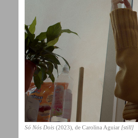
Só Nós Dois
(2023), de Carolina Aguiar
[still]