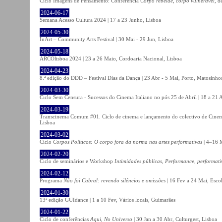
Ciclo Imagens de Pensamento: Conferência
Corpo rebelde, corpo vulnerável
, d
2024-06-17
Semana Acesso Cultura 2024 | 17 a 23 Junho, Lisboa
2024-05-30
InArt – Community Arts Festival | 30 Mai - 29 Jun, Lisboa
2024-05-18
ARCOlisboa 2024 | 23 a 26 Maio, Cordoaria Nacional, Lisboa
2024-04-23
8.ª edição do DDD – Festival Dias da Dança | 23 Abr - 5 Mai, Porto, Matosinho
2024-03-30
Ciclo Sem Censura - Sucessos do Cinema Italiano no pós 25 de Abril | 18 a 21
2024-03-19
Transcinema Comum #01. Ciclo de cinema e lançamento do colectivo de Cine
Lisboa
2024-03-02
Ciclo
Corpos Políticos: O corpo fora da norma nas artes performativas
| 4–16 M
2024-02-20
Ciclo de seminários e Workshop
Intimidades públicas, Performance, performati
2024-02-12
Programa
Não foi Cabral: revendo silêncios e omissões
| 16 Fev a 24 Mai, Escol
2024-01-30
13ª edição GUIdance | 1 a 10 Fev, Vários locais, Guimarães
2024-01-22
Ciclo de conferências
Aqui, No Universo
| 30 Jan a 30 Abr, Culturgest, Lisboa