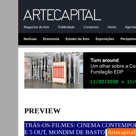
Magazine de Arte
Publicidade
Contactos
Home
Agenda-
Notícias
Entrevista
Estado da Arte
Exposições
Perspetiv
PREVIEW
TRÁS-OS-FILMES: CINEMA CONTEMPOR
E 5 OUT, MONDIM DE BASTO
Artecapital