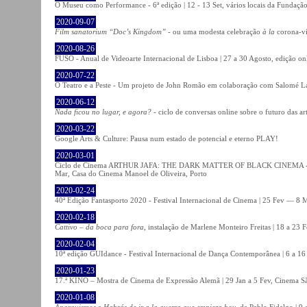
O Museu como Performance - 6ª edição | 12 - 13 Set, vários locais da Fundação
2020-09-07
Film sanatorium “Doc’s Kingdom”
- ou uma modesta celebração
à la
corona-ví
2020-08-26
FUSO - Anual de Videoarte Internacional de Lisboa | 27 a 30 Agosto, edição on
2020-07-22
O Teatro e a Peste - Um projeto de John Romão em colaboração com Salomé La
2020-06-12
Nada ficou no lugar, e agora?
- ciclo de conversas online sobre o futuro das ar
2020-03-22
Google Arts & Culture: Pausa num estado de potencial e eterno PLAY!
2020-03-01
Ciclo de Cinema ARTHUR JAFA: THE DARK MATTER OF BLACK CINEMA - 
Mar, Casa do Cinema Manoel de Oliveira, Porto
2020-02-24
40ª Edição Fantasporto 2020 - Festival Internacional de Cinema | 25 Fev — 8 M
2020-02-18
Cattivo – da boca para fora
, instalação de Marlene Monteiro Freitas | 18 a 23 
2020-02-04
10ª edição GUIdance - Festival Internacional de Dança Contemporânea | 6 a 16
2020-01-23
17.ª KINO – Mostra de Cinema de Expressão Alemã | 29 Jan a 5 Fev, Cinema Sã
2020-01-08
Anarquismos
e
Habrás de ir a la guerra que empieza hoy
, de Pablo Fidalgo | 9 