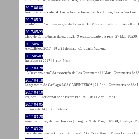
2017-06-06
InArt - Abertura oficial: Concerto e Performance | 6 a 11 Jun, Teatro São Luiz
2017-05-31
Seminário InArt - Intersecção de Experiências Práticas e Teóricas na Arte Part
2017-05-23
Ciclo de Conferências da exposição
O mais profundo é a pele
| 27 Mai, 18h30, 
2017-05-17
ARCOlisboa 2017 | 18 a 21 de maio, Cordoaria Nacional
2017-05-03
IndieLisboa 2017 | 3 a 14 Maio
2017-04-28
“A Desmontagem” da exposição de Los Carpinteros | 1 Maio, Carpintarias de S
2017-04-18
Lançamento do Catálogo LOS CARPINTEROS | 21 Abril, Carpintarias de São 
2017-04-10
Projecto P! Performance na Esfera Pública | 10>14 Abr, Lisboa
2017-04-05
documenta 14 | 8 Abr, Atenas
2017-03-28
Terra Incógnita
, de Inez Teixeira | Inaugura 30 de Março, 18h30, Fundação P
2017-03-20
Ciclo de encontros
O que é o Arquivo?
| 23 a 25 de Março, Museu Calouste Gu