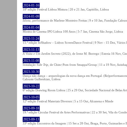
2024-01-16
18º edição Festival Lisboa Mistura | 20 e 21 Jan, Capitólio, Lisboa
2024-01-09
Idiota
, performance de Marlene Monteiro Freitas | 9 e 10 Jan, Fundação Calou
2024-01-04
Mostra de Cinema IPO Lisboa 100 Anos | 5-7 Jan, Cinema São Jorge, Lisboa
2023-11-24
15.ª edição InShadow – Lisbon ScreenDance Festival | 9 Nov - 15 Dez, Vários l
2023-11-13
A Visita e Um Jardim Secreto
(2022), de Irene M. Borrego | Estreia 16 Nov, Ci
2023-11-08
Instalação
Side Trip
, de Chim↑Pom from Smappa!Group | 11 a 19 Nov, Azinhaga
2023-10-30
Dança não dança – arqueologias da nova dança em Portugal. (Re)performances,
Calouste Gulbenkian, Lisboa
2023-10-22
6ª edição Drawing Room Lisboa | 25 a 29 Out, Sociedade Nacional de Belas Art
2023-10-05
12ª edição Festival Materiais Diversos | 5 a 15 Out, Alcanena e Minde
2023-09-18
19.ª edição Circular Festival de Artes Performativas | 22 a 30 Set, Vila do Conde
2023-09-13
33ª edição Encontros da Imagem | 15 Set a 28 Out, Braga, Porto, Guimarães e 