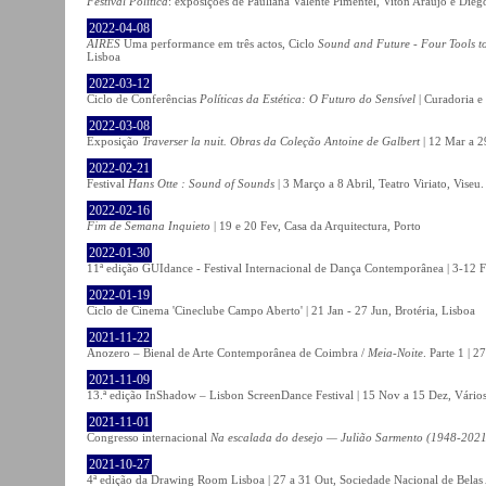
Festival Política
: exposições de Pauliana Valente Pimentel, Viton Araújo e Die
2022-04-08
AIRES
Uma performance em três actos, Ciclo
Sound and Future - Four Tools t
Lisboa
2022-03-12
Ciclo de Conferências
Políticas da Estética: O Futuro do Sensível
| Curadoria e
2022-03-08
Exposição
Traverser la nuit. Obras da Coleção Antoine de Galbert
| 12 Mar a 2
2022-02-21
Festival
Hans Otte : Sound of Sounds
| 3 Março a 8 Abril, Teatro Viriato, Viseu.
2022-02-16
Fim de Semana Inquieto
| 19 e 20 Fev, Casa da Arquitectura, Porto
2022-01-30
11ª edição GUIdance - Festival Internacional de Dança Contemporânea | 3-12 Fe
2022-01-19
Ciclo de Cinema 'Cineclube Campo Aberto' | 21 Jan - 27 Jun, Brotéria, Lisboa
2021-11-22
Anozero – Bienal de Arte Contemporânea de Coimbra /
Meia-Noite
. Parte 1 | 
2021-11-09
13.ª edição InShadow – Lisbon ScreenDance Festival | 15 Nov a 15 Dez, Vários
2021-11-01
Congresso internacional
Na escalada do desejo — Julião Sarmento (1948-2021
2021-10-27
4ª edição da Drawing Room Lisboa | 27 a 31 Out, Sociedade Nacional de Belas 