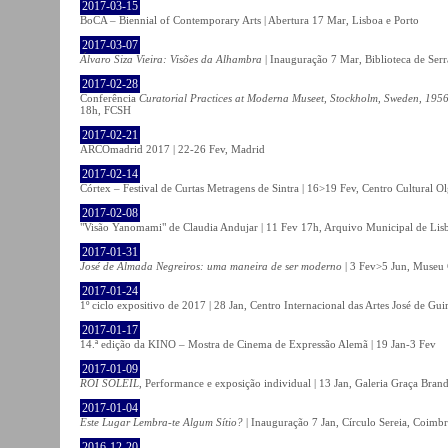
2017-03-15
BoCA – Biennial of Contemporary Arts | Abertura 17 Mar, Lisboa e Porto
2017-03-07
Álvaro Siza Vieira: Visões da Alhambra
| Inauguração 7 Mar, Biblioteca de Serr
2017-02-28
Conferência
Curatorial Practices at Moderna Museet, Stockholm, Sweden, 1956-
18h, FCSH
2017-02-21
ARCOmadrid 2017 | 22-26 Fev, Madrid
2017-02-14
Córtex – Festival de Curtas Metragens de Sintra | 16>19 Fev, Centro Cultural O
2017-02-08
"Visão Yanomami" de Claudia Andujar | 11 Fev 17h, Arquivo Municipal de Lisb
2017-01-31
José de Almada Negreiros: uma maneira de ser moderno
| 3 Fev>5 Jun, Museu 
2017-01-24
1º ciclo expositivo de 2017 | 28 Jan, Centro Internacional das Artes José de Gu
2017-01-17
14.ª edição da KINO – Mostra de Cinema de Expressão Alemã | 19 Jan-3 Fev
2017-01-09
ROI SOLEIL
, Performance e exposição individual | 13 Jan, Galeria Graça Bran
2017-01-04
Este Lugar Lembra-te Algum Sítio?
| Inauguração 7 Jan, Círculo Sereia, Coimb
2016-12-20