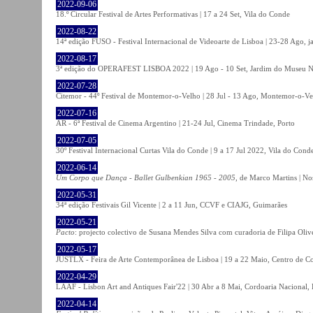
2022-09-06
18.º Circular Festival de Artes Performativas | 17 a 24 Set, Vila do Conde
2022-08-22
14ª edição FUSO - Festival Internacional de Videoarte de Lisboa | 23-28 Ago, j
2022-08-17
3ª edição do OPERAFEST LISBOA 2022 | 19 Ago - 10 Set, Jardim do Museu Na
2022-07-28
Citemor - 44º Festival de Montemor-o-Velho | 28 Jul - 13 Ago, Montemor-o-Ve
2022-07-16
AR - 6ª Festival de Cinema Argentino | 21-24 Jul, Cinema Trindade, Porto
2022-07-05
30º Festival Internacional Curtas Vila do Conde | 9 a 17 Jul 2022, Vila do Cond
2022-06-14
Um Corpo que Dança - Ballet Gulbenkian 1965 - 2005
, de Marco Martins | No
2022-05-31
34ª edição Festivais Gil Vicente | 2 a 11 Jun, CCVF e CIAJG, Guimarães
2022-05-21
Pacto
: projecto colectivo de Susana Mendes Silva com curadoria de Filipa Oli
2022-05-17
JUSTLX - Feira de Arte Contemporânea de Lisboa | 19 a 22 Maio, Centro de C
2022-04-29
LAAF - Lisbon Art and Antiques Fair'22 | 30 Abr a 8 Mai, Cordoaria Nacional,
2022-04-14