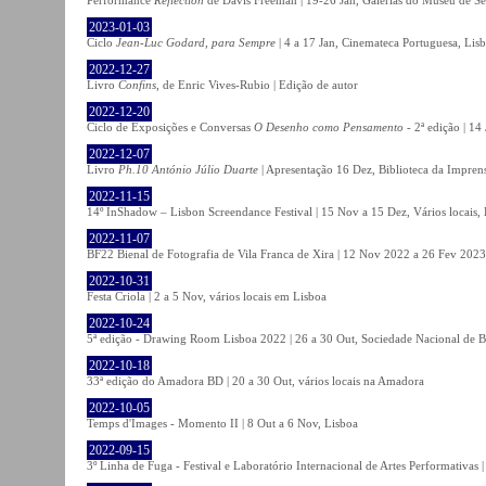
2023-01-03
Ciclo
Jean-Luc Godard, para Sempre
| 4 a 17 Jan, Cinemateca Portuguesa, Lis
2022-12-27
Livro
Confins
, de Enric Vives-Rubio | Edição de autor
2022-12-20
Ciclo de Exposições e Conversas
O Desenho como Pensamento
- 2ª edição | 14
2022-12-07
Livro
Ph.10 António Júlio Duarte
| Apresentação 16 Dez, Biblioteca da Impren
2022-11-15
14º InShadow – Lisbon Screendance Festival | 15 Nov a 15 Dez, Vários locais,
2022-11-07
BF22 Bienal de Fotografia de Vila Franca de Xira | 12 Nov 2022 a 26 Fev 2023, 
2022-10-31
Festa Criola | 2 a 5 Nov, vários locais em Lisboa
2022-10-24
5ª edição - Drawing Room Lisboa 2022 | 26 a 30 Out, Sociedade Nacional de Be
2022-10-18
33ª edição do Amadora BD | 20 a 30 Out, vários locais na Amadora
2022-10-05
Temps d'Images - Momento II | 8 Out a 6 Nov, Lisboa
2022-09-15
3º Linha de Fuga - Festival e Laboratório Internacional de Artes Performativas 