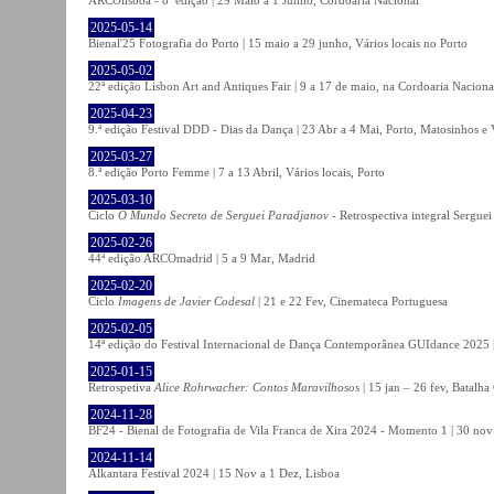
2025-05-14
Bienal'25 Fotografia do Porto | 15 maio a 29 junho, Vários locais no Porto
2025-05-02
22ª edição Lisbon Art and Antiques Fair | 9 a 17 de maio, na Cordoaria Naciona
2025-04-23
9.ª edição Festival DDD - Dias da Dança | 23 Abr a 4 Mai, Porto, Matosinhos e
2025-03-27
8.ª edição Porto Femme | 7 a 13 Abril, Vários locais, Porto
2025-03-10
Ciclo
O Mundo Secreto de Serguei Paradjanov
- Retrospectiva integral Sergu
2025-02-26
44ª edição ARCOmadrid | 5 a 9 Mar, Madrid
2025-02-20
Ciclo
Imagens de Javier Codesal
| 21 e 22 Fev, Cinemateca Portuguesa
2025-02-05
14ª edição do Festival Internacional de Dança Contemporânea GUIdance 2025 |
2025-01-15
Retrospetiva
Alice Rohrwacher: Contos Maravilhosos
| 15 jan – 26 fev, Batalh
2024-11-28
BF24 - Bienal de Fotografia de Vila Franca de Xira 2024 - Momento 1 | 30 nov 
2024-11-14
Alkantara Festival 2024 | 15 Nov a 1 Dez, Lisboa