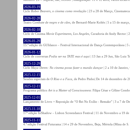
2026-03-19
Ciclo
Rober Beavers, o cinema como revelação
| 23 a 28 de Março, Cinemateca
2026-02-28
Teatro
Combate de negro e de cães
, de Bernard-Marie Koltès | 5 a 15 de março,
2026-02-18
Ciclo de Cinema
Movie Experiments, Los Angeles
, Curadoria de Andy Rector | 2
2026-01-29
15.ª edição do GUIdance – Festival Internacional de Dança Contemporânea | 5 
2026-01-12
Ciclo de conversas
Podia ser na TATE mas é aqui
| 13 Jan a 29 Jun, São Luiz T
2025-12-29
Ciclo
Maya Deren: No cinema posso fazer o mundo dançar
| 2 a 10 de Janeiro
2025-12-15
Sessões especiais de
O Riso e a Faca
, de Pedro Pinho| De 14 de dezembro de 20
2025-12-11
Programa público
Art is a Matter of Consciousness
: Filipa César e Céline Cond
2025-12-01
Lançamento de Livro + Reposição de “O Rei No Exílio - Remake” | 3 a 7 de D
2025-11-18
17ª edição InShadow – Lisbon Screendance Festival | 11 de Novembro a 19 de
2025-11-11
4.ª edição Festival Futurama | 14 e 29 de Novembro, Beja, Mértola (Mina de S