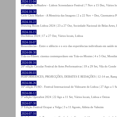
2024-11-04
16ª edição InShadow - Lisbon Screendance Festival | 7 Nov a 15 Dez, Vários lo
2024-10-30
Ciclo Chris Marker - A Memória das Imagens | 2 a 22 Nov + Dez, Cinemateca P
2024-10-22
Drawing Room Lisboa 2024 | 23 a 27 Out, Sociedade Nacional de Belas Artes, 
2024-10-15
Doclisboa 2024 | 17 a 27 Out, Vários locais, Lisboa
2024-10-07
Ressonâncias - Entre o silêncio e o eco das experiências individuais em saúde 
2024-09-30
Trás-os-Filmes: cinema contemporâneo em Trás-os-Montes | 4 e 5 Out, Mondi
2024-09-16
20ª edição Circular Festival de Artes Performativas | 19 a 29 Set, Vila do Conde
2024-09-03
PERFORMANCES, PROJECÇÕES, DEBATES E REDAÇÕES | 12-14 set, Rampa
2024-08-26
16ª edição FUSO - Festival Internacional de Videoarte de Lisboa | 27 Ago a 1 Se
2024-08-12
5ª edição Operafest 2024 | 22 Ago a 11 Set, Vários locais, Lisboa e Oeiras
2024-07-30
3ª Edição Festival Ocupar a Velga | 3 a 11 Agosto, Aldeia de Valezim
2024-07-16