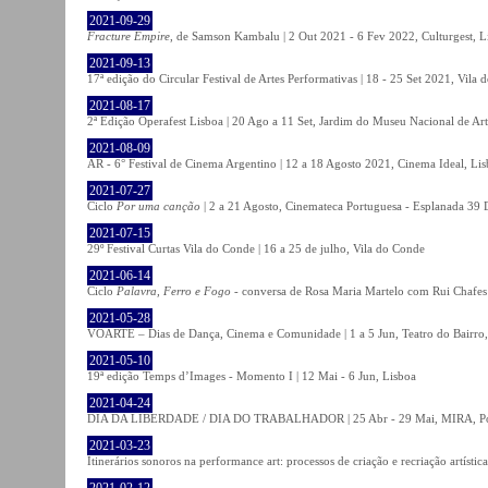
2021-09-29
Fracture Empire
, de Samson Kambalu | 2 Out 2021 - 6 Fev 2022, Culturgest, L
2021-09-13
17ª edição do Circular Festival de Artes Performativas | 18 - 25 Set 2021, Vila
2021-08-17
2ª Edição Operafest Lisboa | 20 Ago a 11 Set, Jardim do Museu Nacional de Art
2021-08-09
AR - 6° Festival de Cinema Argentino | 12 a 18 Agosto 2021, Cinema Ideal, Li
2021-07-27
Ciclo
Por uma canção
| 2 a 21 Agosto, Cinemateca Portuguesa - Esplanada 39 
2021-07-15
29º Festival Curtas Vila do Conde | 16 a 25 de julho, Vila do Conde
2021-06-14
Ciclo
Palavra, Ferro e Fogo
- conversa de Rosa Maria Martelo com Rui Chafes |
2021-05-28
VOARTE – Dias de Dança, Cinema e Comunidade | 1 a 5 Jun, Teatro do Bairro,
2021-05-10
19ª edição Temps d’Images - Momento I | 12 Mai - 6 Jun, Lisboa
2021-04-24
DIA DA LIBERDADE / DIA DO TRABALHADOR | 25 Abr - 29 Mai, MIRA, P
2021-03-23
Itinerários sonoros na performance art: processos de criação e recriação artíst
2021-02-12