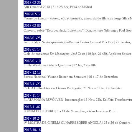
2018-02-20
ARCOmadrid 2018 | 21 a 25 Fev, Feira de Madrid
2018-02-12
Fernando Lemos – «como, não é retrato?»
, antestreia do filme de Jorge Silv
2018-02-06
Conversa sobre “Desobediência Epistémica”: Bonaventure Ndikung e Paul G
2018-01-25
Pedro Cabral Santo apresenta
Endless
no Centro Cultural Vila Flor | 27 Janeiro,
2018-01-14
Ciclo de conversas
Em Montagem
: José Costa | 19 Jan, 21h30, Appleton Square
2018-01-10
Emily Wardill na Galeria Quadrum | 12 Jan, 17h-18h
2017-12-13
Estreia Nacional: Yvonne Rainer em Serralves | 16 e 17 de Dezembro
2017-11-23
Ciclo A Gulbenkian e o Cinema Português | 25 Nov a 3 Dez, Gulbenkian
2017-11-14
PLATAFORMA REVÓLVER | Inauguração: 16 Nov, 22h, Edifício Transboavista
2017-11-02
FÓRUM DO FUTURO | 5 a 11 de Novembro, vários locais no Porto
2017-10-24
IV MOSTRA DE CINEMA OLHARES SOBRE ANGOLA | 25 e 26 de Outubro
2017-10-16