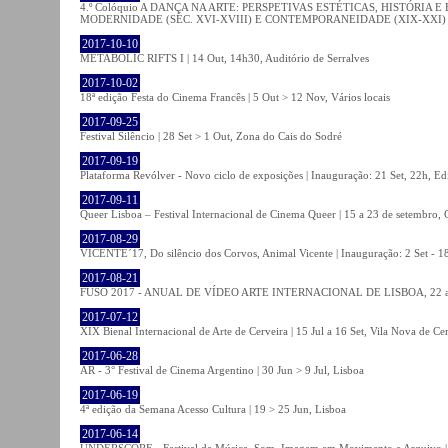
4.º Colóquio A DANÇA NA ARTE: PERSPETIVAS ESTÉTICAS, HISTÓRIA
MODERNIDADE (SÉC. XVI-XVIII) E CONTEMPORANEIDADE (XIX-XXI) | 21 O
2017-10-10
METABOLIC RIFTS I | 14 Out, 14h30, Auditório de Serralves
2017-10-02
18ª edição Festa do Cinema Francês | 5 Out > 12 Nov, Vários locais
2017-09-25
Festival Silêncio | 28 Set > 1 Out, Zona do Cais do Sodré
2017-09-19
Plataforma Revólver - Novo ciclo de exposições | Inauguração: 21 Set, 22h, Edi
2017-09-11
Queer Lisboa – Festival Internacional de Cinema Queer | 15 a 23 de setembro,
2017-08-29
VICENTE´17, Do silêncio dos Corvos, Animal Vicente | Inauguração: 2 Set - 
2017-08-21
FUSO 2017 - ANUAL DE VÍDEO ARTE INTERNACIONAL DE LISBOA, 22 a 
2017-07-12
XIX Bienal Internacional de Arte de Cerveira | 15 Jul a 16 Set, Vila Nova de Ce
2017-06-28
AR - 3° Festival de Cinema Argentino | 30 Jun > 9 Jul, Lisboa
2017-06-19
4ª edição da Semana Acesso Cultura | 19 > 25 Jun, Lisboa
2017-06-14
UNDERSCORE - Festival de Música, Som, Imagem em Movimento e Arquivo | 1