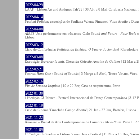
2022-04-29
LAAF - Lisbon Art and Antiques Fair'22 | 30 Abr a 8 Mai, Cordoaria Nacional,
2022-04-14
Festival Política
: exposições de Pauliana Valente Pimentel, Viton Araújo e Die
2022-04-08
AIRES
Uma performance em três actos, Ciclo
Sound and Future - Four Tools t
Lisboa
2022-03-12
Ciclo de Conferências
Políticas da Estética: O Futuro do Sensível
| Curadoria e
2022-03-08
Exposição
Traverser la nuit. Obras da Coleção Antoine de Galbert
| 12 Mar a 2
2022-02-21
Festival
Hans Otte : Sound of Sounds
| 3 Março a 8 Abril, Teatro Viriato, Viseu.
2022-02-16
Fim de Semana Inquieto
| 19 e 20 Fev, Casa da Arquitectura, Porto
2022-01-30
11ª edição GUIdance - Festival Internacional de Dança Contemporânea | 3-12 Fe
2022-01-19
Ciclo de Cinema 'Cineclube Campo Aberto' | 21 Jan - 27 Jun, Brotéria, Lisboa
2021-11-22
Anozero – Bienal de Arte Contemporânea de Coimbra /
Meia-Noite
. Parte 1 | 
2021-11-09
13.ª edição InShadow – Lisbon ScreenDance Festival | 15 Nov a 15 Dez, Vários