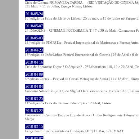
Ciclo de Cinema PRIMAVERA TARDIA — (RE) VISITAÇÃO DO CINEMA JAPONÊS
| 31 Maio > 11 de Julho, Espaço Nimas, Lisboa
2018-05-24
18ª edição da Feira do Livro de Lisboa | 25 de maio a 13 de junho no Parque 
2018-05-07
24 IMAGENS – CINEMA E FOTOGRAFIA (I) | 7 a 30 de Maio, Cinemateca Po
2018-05-03
18.ª edição do FIMFA Lx - Festival Internacional de Marionetas e Formas Anim
2018-04-23
15ª edição do IndieLisboa Festival Internacional de Cinema | 26 de Abril a 6 d
2018-04-16
Ciclo de Encontros O que é O Arquivo? - 2º Laboratório | 18, 19 e 20 Abril, C
2018-04-09
8.ª edição Córtex – Festival de Curtas-Metragens de Sintra | 11 a 18 Abril, Sintr
2018-04-04
Encontro Silencioso
(2017) de Miguel Clara Vasconcelos | Estreia 5 Abr, Cinem
2018-03-25
11ª edição da Festa do Cinema Italiano | 4 a 12 Abril, Lisboa
2018-03-22
Conversa com Sammy Baloji e Filip de Boeck | Urban Realignments: Ethnographi
Março
2018-03-15
Lançamento Electra, revista da Fundação EDP | 17 Mar, 17h, MAAT
2018-03-07