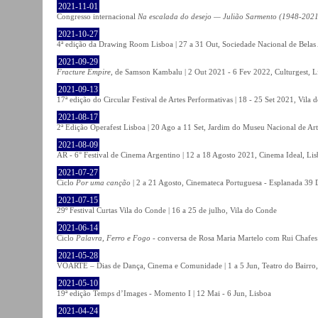
2021-11-01
Congresso internacional
Na escalada do desejo — Julião Sarmento (1948-2021
2021-10-27
4ª edição da Drawing Room Lisboa | 27 a 31 Out, Sociedade Nacional de Belas 
2021-09-29
Fracture Empire
, de Samson Kambalu | 2 Out 2021 - 6 Fev 2022, Culturgest, L
2021-09-13
17ª edição do Circular Festival de Artes Performativas | 18 - 25 Set 2021, Vila
2021-08-17
2ª Edição Operafest Lisboa | 20 Ago a 11 Set, Jardim do Museu Nacional de Art
2021-08-09
AR - 6° Festival de Cinema Argentino | 12 a 18 Agosto 2021, Cinema Ideal, Li
2021-07-27
Ciclo
Por uma canção
| 2 a 21 Agosto, Cinemateca Portuguesa - Esplanada 39 
2021-07-15
29º Festival Curtas Vila do Conde | 16 a 25 de julho, Vila do Conde
2021-06-14
Ciclo
Palavra, Ferro e Fogo
- conversa de Rosa Maria Martelo com Rui Chafes |
2021-05-28
VOARTE – Dias de Dança, Cinema e Comunidade | 1 a 5 Jun, Teatro do Bairro,
2021-05-10
19ª edição Temps d’Images - Momento I | 12 Mai - 6 Jun, Lisboa
2021-04-24