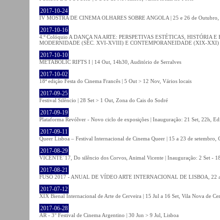
2017-10-24
IV MOSTRA DE CINEMA OLHARES SOBRE ANGOLA | 25 e 26 de Outubro
2017-10-16
4.º Colóquio A DANÇA NA ARTE: PERSPETIVAS ESTÉTICAS, HISTÓRIA
MODERNIDADE (SÉC. XVI-XVIII) E CONTEMPORANEIDADE (XIX-XXI) | 21 O
2017-10-10
METABOLIC RIFTS I | 14 Out, 14h30, Auditório de Serralves
2017-10-02
18ª edição Festa do Cinema Francês | 5 Out > 12 Nov, Vários locais
2017-09-25
Festival Silêncio | 28 Set > 1 Out, Zona do Cais do Sodré
2017-09-19
Plataforma Revólver - Novo ciclo de exposições | Inauguração: 21 Set, 22h, Edi
2017-09-11
Queer Lisboa – Festival Internacional de Cinema Queer | 15 a 23 de setembro,
2017-08-29
VICENTE´17, Do silêncio dos Corvos, Animal Vicente | Inauguração: 2 Set - 
2017-08-21
FUSO 2017 - ANUAL DE VÍDEO ARTE INTERNACIONAL DE LISBOA, 22 a 
2017-07-12
XIX Bienal Internacional de Arte de Cerveira | 15 Jul a 16 Set, Vila Nova de Ce
2017-06-28
AR - 3° Festival de Cinema Argentino | 30 Jun > 9 Jul, Lisboa