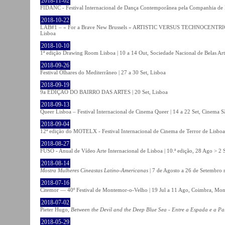
2018-11-02
FIDANC - Festival Internacional de Dança Contemporânea pela Companhia de
2018-10-22
LAB#1 – « For a Brave New Brussels » ARTISTIC VERSUS TECHNOCENTRI
Lisboa
2018-10-10
1ª edição Drawing Room Lisboa | 10 a 14 Out, Sociedade Nacional de Belas Art
2018-09-26
Festival Olhares do Mediterrâneo | 27 a 30 Set, Lisboa
2018-09-19
9a EDIÇÃO DO BAIRRO DAS ARTES | 20 Set, Lisboa
2018-09-13
Queer Lisboa – Festival Internacional de Cinema Queer | 14 a 22 Set, Cinema 
2018-09-04
12ª edição do MOTELX - Festival Internacional de Cinema de Terror de Lisboa 
2018-08-27
FUSO - Anual de Vídeo Arte Internacional de Lisboa | 10.ª edição, 28 Ago > 2 
2018-08-14
Mostra Mulheres Cineastas Latino-Americanas
| 7 de Agosto a 26 de Setembro 
2018-07-16
Citemor — 40º Festival de Montemor-o-Velho | 19 Jul a 11 Ago, Coimbra, Mon
2018-07-02
Pieter Hugo,
Between the Devil and the Deep Blue Sea - Entre a Espada e a Pa
2018-05-29