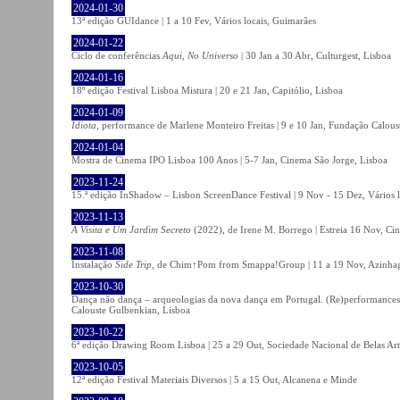
2024-01-30
13ª edição GUIdance | 1 a 10 Fev, Vários locais, Guimarães
2024-01-22
Ciclo de conferências
Aqui, No Universo
| 30 Jan a 30 Abr, Culturgest, Lisboa
2024-01-16
18º edição Festival Lisboa Mistura | 20 e 21 Jan, Capitólio, Lisboa
2024-01-09
Idiota
, performance de Marlene Monteiro Freitas | 9 e 10 Jan, Fundação Calou
2024-01-04
Mostra de Cinema IPO Lisboa 100 Anos | 5-7 Jan, Cinema São Jorge, Lisboa
2023-11-24
15.ª edição InShadow – Lisbon ScreenDance Festival | 9 Nov - 15 Dez, Vários l
2023-11-13
A Visita e Um Jardim Secreto
(2022), de Irene M. Borrego | Estreia 16 Nov, Ci
2023-11-08
Instalação
Side Trip
, de Chim↑Pom from Smappa!Group | 11 a 19 Nov, Azinhaga
2023-10-30
Dança não dança – arqueologias da nova dança em Portugal. (Re)performances,
Calouste Gulbenkian, Lisboa
2023-10-22
6ª edição Drawing Room Lisboa | 25 a 29 Out, Sociedade Nacional de Belas Art
2023-10-05
12ª edição Festival Materiais Diversos | 5 a 15 Out, Alcanena e Minde