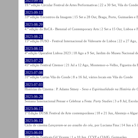
2023-09-18
19.ª edição Circular Festival de Artes Performativas | 22 a 30 Set, Vila do Conde
2023-09-13
33ª edição Encontros da Imagem | 15 Set a 28 Out, Braga, Porto, Guimarães e 
2023-08-29
4.ª edição da BoCA - Biennial of Contemporary Arts | 2 Set a 15 Out, Lisboa e 
2023-08-21
15ª edição FUSO - Festival Internacional de Videoarte de Lisboa | 22 a 27 Ago, 
2023-08-12
4ª edição Operafest Lisboa 2023 | 18 Ago a 9 Set, Jardim do Museu Nacional de
2023-07-21
45ª edição Festival Citemor | 21 Jul a 12 Ago, Montemor-o-Velho, Figueira da
2023-07-08
31ª edição Curtas Vila do Conde | 8 a 16 Jul, vários locais em Vila do Conde
2023-07-03
Histórias do Cinema : P. Adams Sitney -
Sexo e Espiritualidade na História do
2023-06-26
Semana Internacional Pensar e Celebrar a Festa:
Party Studies
| 3 a 8 Jul, Escol
2023-06-17
1ª Edição DUSK Festival de Arte contemporânea | 18 e 21 Jun, Alentejo e Alga
2023-06-12
Ciclo de cinema
Lançaram-se ao assalto do céu
, por Luciana Fina | 14 Jun a 5
2023-06-01
35ª edição Festivais Gil Vicente | 1 a 10 Jun, CCVF e CIAJG, Guimarães