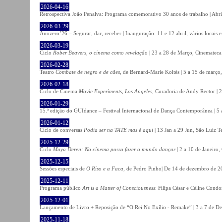
2026-04-16
Retrospectiva João Penalva: Programa comemorativo 30 anos de trabalho | Abri
2026-03-29
Anozero’26 – Segurar, dar, receber | Inauguração: 11 e 12 abril, vários locais
2026-03-19
Ciclo
Rober Beavers, o cinema como revelação
| 23 a 28 de Março, Cinemateca
2026-02-28
Teatro
Combate de negro e de cães
, de Bernard-Marie Koltès | 5 a 15 de março,
2026-02-18
Ciclo de Cinema
Movie Experiments, Los Angeles
, Curadoria de Andy Rector | 2
2026-01-29
15.ª edição do GUIdance – Festival Internacional de Dança Contemporânea | 5 
2026-01-12
Ciclo de conversas
Podia ser na TATE mas é aqui
| 13 Jan a 29 Jun, São Luiz T
2025-12-29
Ciclo
Maya Deren: No cinema posso fazer o mundo dançar
| 2 a 10 de Janeiro
2025-12-15
Sessões especiais de
O Riso e a Faca
, de Pedro Pinho| De 14 de dezembro de 20
2025-12-11
Programa público
Art is a Matter of Consciousness
: Filipa César e Céline Cond
2025-12-01
Lançamento de Livro + Reposição de “O Rei No Exílio - Remake” | 3 a 7 de D
2025-11-18