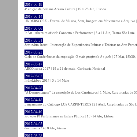
2017-06-19
4ª edição da Semana Acesso Cultura | 19 > 25 Jun, Lisboa
2017-06-14
UNDERSCORE - Festival de Música, Som, Imagem em Movimento e Arquivo | 1
2017-06-06
InArt - Abertura oficial: Concerto e Performance | 6 a 11 Jun, Teatro São Luiz
2017-05-31
Seminário InArt - Intersecção de Experiências Práticas e Teóricas na Arte Part
2017-05-23
Ciclo de Conferências da exposição
O mais profundo é a pele
| 27 Mai, 18h30, 
2017-05-17
ARCOlisboa 2017 | 18 a 21 de maio, Cordoaria Nacional
2017-05-03
IndieLisboa 2017 | 3 a 14 Maio
2017-04-28
“A Desmontagem” da exposição de Los Carpinteros | 1 Maio, Carpintarias de S
2017-04-18
Lançamento do Catálogo LOS CARPINTEROS | 21 Abril, Carpintarias de São 
2017-04-10
Projecto P! Performance na Esfera Pública | 10>14 Abr, Lisboa
2017-04-05
documenta 14 | 8 Abr, Atenas
2017-03-28