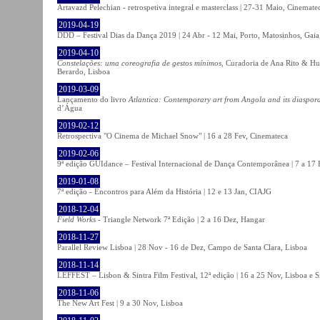
Artavazd Pelechian - retrospetiva integral e masterclass | 27-31 Maio, Cinemat
2019-04-19
DDD – Festival Dias da Dança 2019 | 24 Abr - 12 Mai, Porto, Matosinhos, Gaia
2019-04-10
Constelações: uma coreografia de gestos mínimos
, Curadoria de Ana Rito & Hu
Berardo, Lisboa
2019-03-09
Lançamento do livro
Atlantica: Contemporary art from Angola and its diaspor
d’Água
2019-02-12
Retrospectiva "O Cinema de Michael Snow" | 16 a 28 Fev, Cinemateca
2019-02-06
9ª edição GUIdance – Festival Internacional de Dança Contemporânea | 7 a 17
2019-01-08
7ª edição - Encontros para Além da História | 12 e 13 Jan, CIAJG
2018-12-04
Field Works
- Triangle Network 7ª Edição | 2 a 16 Dez, Hangar
2018-11-27
Parallel Review Lisboa | 28 Nov - 16 de Dez, Campo de Santa Clara, Lisboa
2018-11-14
LEFFEST – Lisbon & Sintra Film Festival, 12ª edição | 16 a 25 Nov, Lisboa e S
2018-11-06
The New Art Fest | 9 a 30 Nov, Lisboa