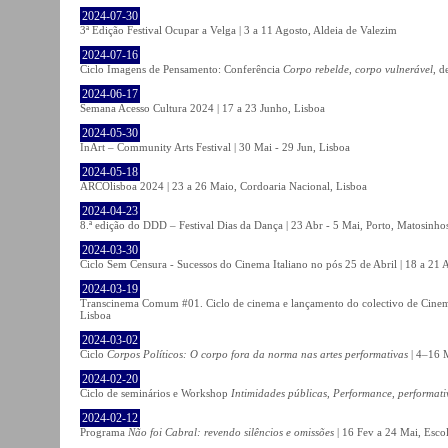
2024-07-30
3ª Edição Festival Ocupar a Velga | 3 a 11 Agosto, Aldeia de Valezim
2024-07-16
Ciclo Imagens de Pensamento: Conferência
Corpo rebelde, corpo vulnerável
, d
2024-06-17
Semana Acesso Cultura 2024 | 17 a 23 Junho, Lisboa
2024-05-30
InArt – Community Arts Festival | 30 Mai - 29 Jun, Lisboa
2024-05-18
ARCOlisboa 2024 | 23 a 26 Maio, Cordoaria Nacional, Lisboa
2024-04-23
8.ª edição do DDD – Festival Dias da Dança | 23 Abr - 5 Mai, Porto, Matosinho
2024-03-30
Ciclo Sem Censura - Sucessos do Cinema Italiano no pós 25 de Abril | 18 a 21
2024-03-19
Transcinema Comum #01. Ciclo de cinema e lançamento do colectivo de Cine
Lisboa
2024-03-02
Ciclo
Corpos Políticos: O corpo fora da norma nas artes performativas
| 4–16 M
2024-02-20
Ciclo de seminários e Workshop
Intimidades públicas, Performance, performati
2024-02-12
Programa
Não foi Cabral: revendo silêncios e omissões
| 16 Fev a 24 Mai, Escol