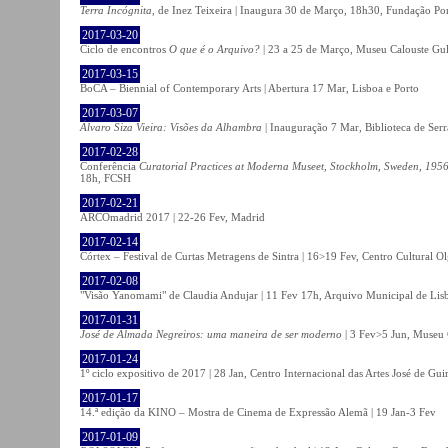
Terra Incógnita
, de Inez Teixeira | Inaugura 30 de Março, 18h30, Fundação P
2017-03-20
Ciclo de encontros
O que é o Arquivo?
| 23 a 25 de Março, Museu Calouste Gu
2017-03-15
BoCA – Biennial of Contemporary Arts | Abertura 17 Mar, Lisboa e Porto
2017-03-07
Álvaro Siza Vieira: Visões da Alhambra
| Inauguração 7 Mar, Biblioteca de Serr
2017-02-28
Conferência
Curatorial Practices at Moderna Museet, Stockholm, Sweden, 1956-
18h, FCSH
2017-02-21
ARCOmadrid 2017 | 22-26 Fev, Madrid
2017-02-14
Córtex – Festival de Curtas Metragens de Sintra | 16>19 Fev, Centro Cultural O
2017-02-08
"Visão Yanomami" de Claudia Andujar | 11 Fev 17h, Arquivo Municipal de Lisb
2017-01-31
José de Almada Negreiros: uma maneira de ser moderno
| 3 Fev>5 Jun, Museu 
2017-01-24
1º ciclo expositivo de 2017 | 28 Jan, Centro Internacional das Artes José de Gu
2017-01-17
14.ª edição da KINO – Mostra de Cinema de Expressão Alemã | 19 Jan-3 Fev
2017-01-09