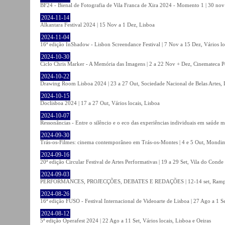
BF24 - Bienal de Fotografia de Vila Franca de Xira 2024 - Momento 1 | 30 nov 
2024-11-14
Alkantara Festival 2024 | 15 Nov a 1 Dez, Lisboa
2024-11-04
16ª edição InShadow - Lisbon Screendance Festival | 7 Nov a 15 Dez, Vários lo
2024-10-30
Ciclo Chris Marker - A Memória das Imagens | 2 a 22 Nov + Dez, Cinemateca P
2024-10-22
Drawing Room Lisboa 2024 | 23 a 27 Out, Sociedade Nacional de Belas Artes, 
2024-10-15
Doclisboa 2024 | 17 a 27 Out, Vários locais, Lisboa
2024-10-07
Ressonâncias - Entre o silêncio e o eco das experiências individuais em saúde 
2024-09-30
Trás-os-Filmes: cinema contemporâneo em Trás-os-Montes | 4 e 5 Out, Mondi
2024-09-16
20ª edição Circular Festival de Artes Performativas | 19 a 29 Set, Vila do Conde
2024-09-03
PERFORMANCES, PROJECÇÕES, DEBATES E REDAÇÕES | 12-14 set, Rampa
2024-08-26
16ª edição FUSO - Festival Internacional de Videoarte de Lisboa | 27 Ago a 1 Se
2024-08-12
5ª edição Operafest 2024 | 22 Ago a 11 Set, Vários locais, Lisboa e Oeiras