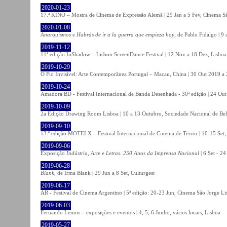
2020-01-23
17.ª KINO – Mostra de Cinema de Expressão Alemã | 29 Jan a 5 Fev, Cinema Sã
2020-01-08
Anarquismos
e
Habrás de ir a la guerra que empieza hoy
, de Pablo Fidalgo | 9 
2019-11-12
11ª edição InShadow – Lisbon ScreenDance Festival | 12 Nov a 18 Dez, Lisboa
2019-10-29
O Fio Invisível: Arte Contemporânea Portugal – Macau, China | 30 Out 2019 
2019-10-24
Amadora BD - Festival Internacional de Banda Desenhada - 30ª edição | 24 Ou
2019-10-09
2a Edição Drawing Room Lisboa | 10 a 13 Outubro, Sociedade Nacional de Bel
2019-09-10
13.ª edição MOTELX – Festival Internacional de Cinema de Terror | 10-15 Set,
2019-09-06
Exposição
Indústria, Arte e Letras. 250 Anos da Imprensa Nacional
| 6 Set - 2
2019-06-28
Blank
, de Irma Blank | 29 Jun a 8 Set, Culturgest
2019-06-17
AR - Festival de Cinema Argentino | 5ª edição: 20-23 Jun, Cinema São Jorge Li
2019-06-03
Fernando Lemos – exposições e eventos | 4, 5, 6 Junho, vários locais, Lisboa
2019-05-27