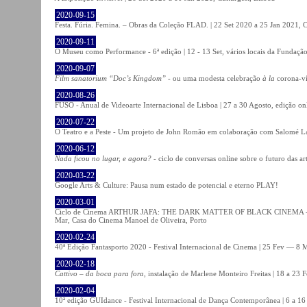
2020-09-15
Festa. Fúria. Femina. – Obras da Coleção FLAD. | 22 Set 2020 a 25 Jan 2021, C
2020-09-11
O Museu como Performance - 6ª edição | 12 - 13 Set, vários locais da Fundação
2020-09-07
Film sanatorium “Doc’s Kingdom”
- ou uma modesta celebração
à la
corona-ví
2020-08-26
FUSO - Anual de Videoarte Internacional de Lisboa | 27 a 30 Agosto, edição on
2020-07-22
O Teatro e a Peste - Um projeto de John Romão em colaboração com Salomé La
2020-06-12
Nada ficou no lugar, e agora?
- ciclo de conversas online sobre o futuro das ar
2020-03-22
Google Arts & Culture: Pausa num estado de potencial e eterno PLAY!
2020-03-01
Ciclo de Cinema ARTHUR JAFA: THE DARK MATTER OF BLACK CINEMA - 
Mar, Casa do Cinema Manoel de Oliveira, Porto
2020-02-24
40ª Edição Fantasporto 2020 - Festival Internacional de Cinema | 25 Fev — 8 M
2020-02-18
Cattivo – da boca para fora
, instalação de Marlene Monteiro Freitas | 18 a 23 
2020-02-04
10ª edição GUIdance - Festival Internacional de Dança Contemporânea | 6 a 16