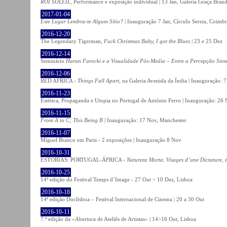
ROI SOLEIL
, Performance e exposição individual | 13 Jan, Galeria Graça Bran
2017-01-04
Este Lugar Lembra-te Algum Sítio?
| Inauguração 7 Jan, Círculo Sereia, Coimb
2016-12-20
The Legendary Tigerman,
Fuck Christmas Baby, I got the Blues
| 23 e 25 Dez
2016-12-14
Seminário
Harun Farocki e a Visualidade Pós-Media – Entre a Percepção Sinté
2016-12-06
RED AFRICA -
Things Fall Apart
, na Galeria Avenida da Índia | Inauguração:
2016-11-23
Estética, Propaganda e Utopia no Portugal de António Ferro | Inauguração: 26 
2016-11-15
From A to C; This Being B
| Inauguração: 17 Nov, Manchester
2016-11-07
Miguel Branco em Paris - 2 exposições | Inauguração 8 Nov
2016-10-31
ESTÓRIAS: PORTUGAL-ÁFRICA -
Natureza Morta. Visages d’une Dictature
, 
2016-10-25
14ª edição do Festival Temps d´Image - 27 Out > 10 Dez, Lisboa
2016-10-18
14ª edição Doclisboa – Festival Internacional de Cinema | 20 a 30 Out
2016-10-11
7.ª edição da «Abertura de Ateliês de Artistas» | 14>16 Out, Lisboa