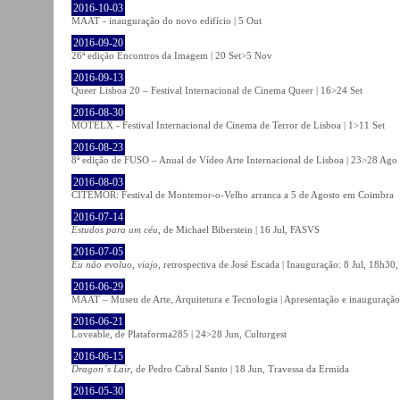
2016-10-03
MAAT - inauguração do novo edifício | 5 Out
2016-09-20
26ª edição Encontros da Imagem | 20 Set>5 Nov
2016-09-13
Queer Lisboa 20 – Festival Internacional de Cinema Queer | 16>24 Set
2016-08-30
MOTELX - Festival Internacional de Cinema de Terror de Lisboa | 1>11 Set
2016-08-23
8ª edição de FUSO – Anual de Vídeo Arte Internacional de Lisboa | 23>28 Ago
2016-08-03
CITEMOR: Festival de Montemor-o-Velho arranca a 5 de Agosto em Coimbra
2016-07-14
Estudos para um céu
, de Michael Biberstein | 16 Jul, FASVS
2016-07-05
Eu não evoluo, viajo
, retrospectiva de José Escada | Inauguração: 8 Jul, 18h3
2016-06-29
MAAT – Museu de Arte, Arquitetura e Tecnologia | Apresentação e inauguração
2016-06-21
Loveable, de Plataforma285 | 24>28 Jun, Culturgest
2016-06-15
Dragon´s Lair
, de Pedro Cabral Santo | 18 Jun, Travessa da Ermida
2016-05-30