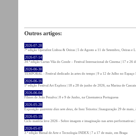
Outros artigos:
2026-07-28
7ª edição Operafest Lisboa & Oeiras | 5 de Agosto a 11 de Setembro, Oeiras e L
2026-07-14
34.ª edição Curtas Vila do Conde – Festival Internacional de Cinema | 17 e 26 
2026-06-30
TEMPORAL - Festival dedicado às artes do tempo | 9 a 12 de Julho no Espaço
2026-06-16
1ª edição Festival Art Explora | 18 a 28 de junho de 2026, na Marina de Cascais
2026-06-04
Filmes de João Penalva | 8 e 9 de Junho, na Cinemateca Portuguesa
2026-05-28
Exposição
quarenta dias sem deus
, de Inez Teixeira | Inauguração 29 de maio
2026-05-19
Ciclo matéria leve 2026 - Sobre imagem e imaginação nas artes performativas |
2026-05-07
3.ª edição Bienal de Arte e Tecnologia INDEX | 7 a 17 de maio, em Braga