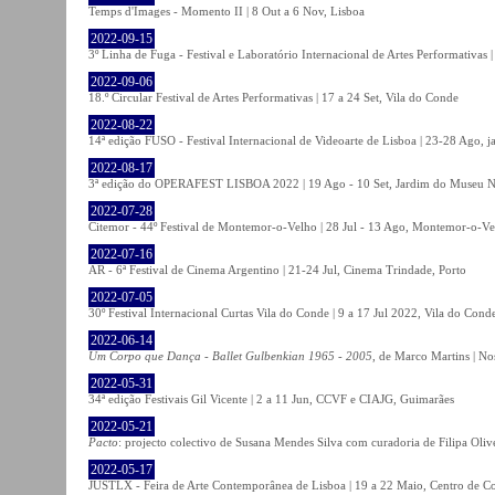
Temps d'Images - Momento II | 8 Out a 6 Nov, Lisboa
2022-09-15
3º Linha de Fuga - Festival e Laboratório Internacional de Artes Performativas 
2022-09-06
18.º Circular Festival de Artes Performativas | 17 a 24 Set, Vila do Conde
2022-08-22
14ª edição FUSO - Festival Internacional de Videoarte de Lisboa | 23-28 Ago, j
2022-08-17
3ª edição do OPERAFEST LISBOA 2022 | 19 Ago - 10 Set, Jardim do Museu Na
2022-07-28
Citemor - 44º Festival de Montemor-o-Velho | 28 Jul - 13 Ago, Montemor-o-Ve
2022-07-16
AR - 6ª Festival de Cinema Argentino | 21-24 Jul, Cinema Trindade, Porto
2022-07-05
30º Festival Internacional Curtas Vila do Conde | 9 a 17 Jul 2022, Vila do Cond
2022-06-14
Um Corpo que Dança - Ballet Gulbenkian 1965 - 2005
, de Marco Martins | No
2022-05-31
34ª edição Festivais Gil Vicente | 2 a 11 Jun, CCVF e CIAJG, Guimarães
2022-05-21
Pacto
: projecto colectivo de Susana Mendes Silva com curadoria de Filipa Oli
2022-05-17
JUSTLX - Feira de Arte Contemporânea de Lisboa | 19 a 22 Maio, Centro de C