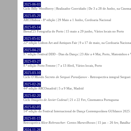
2025-06-03
Ciclo Billy Woodberry | Realizador Convidado | De 3 a 28 de Junho, na Cinema
2025-05-29
ARCOlisboa - 8ª edição | 29 Maio a 1 Junho, Cordoaria Nacional
2025-05-14
Bienal'25 Fotografia do Porto | 15 maio a 29 junho, Vários locais no Porto
2025-05-02
22ª edição Lisbon Art and Antiques Fair | 9 a 17 de maio, na Cordoaria Naciona
2025-04-23
9.ª edição Festival DDD - Dias da Dança | 23 Abr a 4 Mai, Porto, Matosinhos e
2025-03-27
8.ª edição Porto Femme | 7 a 13 Abril, Vários locais, Porto
2025-03-10
Ciclo
O Mundo Secreto de Serguei Paradjanov
- Retrospectiva integral Sergu
2025-02-26
44ª edição ARCOmadrid | 5 a 9 Mar, Madrid
2025-02-20
Ciclo
Imagens de Javier Codesal
| 21 e 22 Fev, Cinemateca Portuguesa
2025-02-05
14ª edição do Festival Internacional de Dança Contemporânea GUIdance 2025 |
2025-01-15
Retrospetiva
Alice Rohrwacher: Contos Maravilhosos
| 15 jan – 26 fev, Batalh
2024-11-28