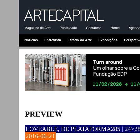
Magazine de Arte
Publicidade
Contactos
Home
Agenda-
Notícias
Entrevista
Estado da Arte
Exposições
Perspetiv
PREVIEW
LOVEABLE, DE PLATAFORMA285 | 24>2
2016-06-21