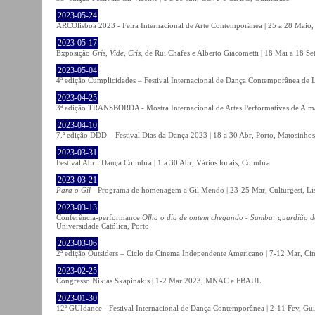
2023-05-24
ARCOlisboa 2023 - Feira Internacional de Arte Contemporânea | 25 a 28 Maio,
2023-05-17
Exposição
Gris, Vide, Cris
, de Rui Chafes e Alberto Giacometti | 18 Mai a 18 S
2023-05-04
4ª edição Cumplicidades – Festival Internacional de Dança Contemporânea de L
2023-04-25
3ª edição TRANSBORDA - Mostra Internacional de Artes Performativas de Alma
2023-04-10
7.ª edição DDD – Festival Dias da Dança 2023 | 18 a 30 Abr, Porto, Matosinhos
2023-03-31
Festival Abril Dança Coimbra | 1 a 30 Abr, Vários locais, Coimbra
2023-03-21
Para o Gil
- Programa de homenagem a Gil Mendo | 23-25 Mar, Culturgest, Li
2023-03-13
Conferência-performance
Olha o dia de ontem chegando - Samba: guardião 
Universidade Católica, Porto
2023-03-06
2ª edição Outsiders – Ciclo de Cinema Independente Americano | 7-12 Mar, C
2023-02-25
Congresso Nikias Skapinakis | 1-2 Mar 2023, MNAC e FBAUL
2023-01-30
12º GUIdance - Festival Internacional de Dança Contemporânea | 2-11 Fev, Gu