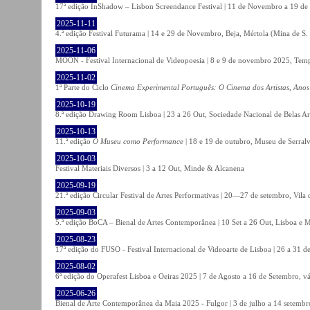
17ª edição InShadow – Lisbon Screendance Festival | 11 de Novembro a 19 de
2025-11-11
4.ª edição Festival Futurama | 14 e 29 de Novembro, Beja, Mértola (Mina de S
2025-11-06
MOON - Festival Internacional de Videopoesia | 8 e 9 de novembro 2025, Temp
2025-11-02
1ª Parte do Ciclo
Cinema Experimental Português: O Cinema dos Artistas, Anos
2025-10-19
8.ª edição Drawing Room Lisboa | 23 a 26 Out, Sociedade Nacional de Belas Ar
2025-10-13
11.ª edição
O Museu como Performance
| 18 e 19 de outubro, Museu de Serral
2025-10-03
Festival Materiais Diversos | 3 a 12 Out, Minde & Alcanena
2025-09-19
21.ª edição Circular Festival de Artes Performativas | 20—27 de setembro, Vila
2025-09-03
5.ª edição BoCA – Bienal de Artes Contemporânea | 10 Set a 26 Out, Lisboa e 
2025-08-23
17ª edição do FUSO - Festival Internacional de Videoarte de Lisboa | 26 a 31 d
2025-08-02
6ª edição do Operafest Lisboa e Oeiras 2025 | 7 de Agosto a 16 de Setembro, vá
2025-06-26
Bienal de Arte Contemporânea da Maia 2025 - Fulgor | 3 de julho a 14 setemb