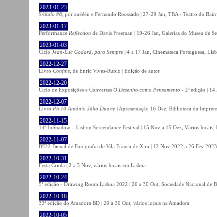
2023-01-23
S/título #8
, por auéééu e Fernando Roussado | 27-29 Jan, TBA - Teatro do Bair
2023-01-17
Performance
Reflection
de Davis Freeman | 19-26 Jan, Galerias do Museu de Ser
2023-01-03
Ciclo
Jean-Luc Godard, para Sempre
| 4 a 17 Jan, Cinemateca Portuguesa, Lis
2022-12-27
Livro
Confins
, de Enric Vives-Rubio | Edição de autor
2022-12-20
Ciclo de Exposições e Conversas
O Desenho como Pensamento
- 2ª edição | 14
2022-12-07
Livro
Ph.10 António Júlio Duarte
| Apresentação 16 Dez, Biblioteca da Impren
2022-11-15
14º InShadow – Lisbon Screendance Festival | 15 Nov a 15 Dez, Vários locais,
2022-11-07
BF22 Bienal de Fotografia de Vila Franca de Xira | 12 Nov 2022 a 26 Fev 2023, 
2022-10-31
Festa Criola | 2 a 5 Nov, vários locais em Lisboa
2022-10-24
5ª edição - Drawing Room Lisboa 2022 | 26 a 30 Out, Sociedade Nacional de Be
2022-10-18
33ª edição do Amadora BD | 20 a 30 Out, vários locais na Amadora
2022-10-05