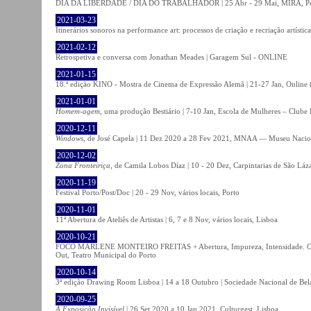
DIA DA LIBERDADE / DIA DO TRABALHADOR | 25 Abr - 29 Mai, MIRA, P
2021-03-23
Itinerários sonoros na performance art: processos de criação e recriação artíst
2021-02-12
Retrospetiva e conversa com Jonathan Meades | Garagem Sul - ONLINE
2021-01-15
18.ª edição KINO - Mostra de Cinema de Expressão Alemã | 21-27 Jan, Online (
2021-01-01
Homem-agem
, uma produção Bestiário | 7-10 Jan, Escola de Mulheres – Clube 
2020-12-11
Windows
, de José Capela | 11 Dez 2020 a 28 Fev 2021, MNAA — Museu Nacion
2020-12-02
Zona Fronteiriça
, de Camila Lobos Díaz | 10 - 20 Dez, Carpintarias de São Láz
2020-11-19
Festival Porto/Post/Doc | 20 - 29 Nov, vários locais, Porto
2020-11-01
11ª Abertura de Ateliês de Artistas | 6, 7 e 8 Nov, vários locais, Lisboa
2020-10-21
FOCO MARLENE MONTEIRO FREITAS + Abertura, Impureza, Intensidade. Olhare
Out, Teatro Municipal do Porto
2020-10-14
3ª edição Drawing Room Lisboa | 14 a 18 Outubro | Sociedade Nacional de Bela
2020-09-25
A Exposição Invisível
| 26 Set 2020 a 10 Jan 2021, Culturgest, Lisboa