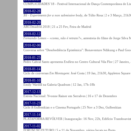
CUMPLICIDADES´18 - Festival Internacional de Dança Contemporânea de Lisb
2018-02-28
X6 - Experiments for a non submissive body
, de Túlio Rosa | 2 e 3 Março, 21h3
2018-02-20
ARCOmadrid 2018 | 21 a 25 Fev, Feira de Madrid
2018-02-12
Fernando Lemos – «como, não é retrato?»
, antestreia do filme de Jorge Silv
2018-02-06
Conversa sobre “Desobediência Epistémica”: Bonaventure Ndikung e Paul G
2018-01-25
Pedro Cabral Santo apresenta
Endless
no Centro Cultural Vila Flor | 27 Janeiro,
2018-01-14
Ciclo de conversas
Em Montagem
: José Costa | 19 Jan, 21h30, Appleton Square
2018-01-10
Emily Wardill na Galeria Quadrum | 12 Jan, 17h-18h
2017-12-13
Estreia Nacional: Yvonne Rainer em Serralves | 16 e 17 de Dezembro
2017-11-23
Ciclo A Gulbenkian e o Cinema Português | 25 Nov a 3 Dez, Gulbenkian
2017-11-14
PLATAFORMA REVÓLVER | Inauguração: 16 Nov, 22h, Edifício Transboavista
2017-11-02
FÓRUM DO FUTURO | 5 a 11 de Novembro, vários locais no Porto