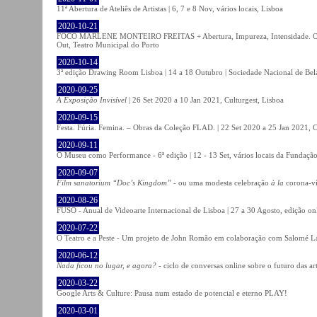
11ª Abertura de Ateliês de Artistas | 6, 7 e 8 Nov, vários locais, Lisboa
2020-10-21
FOCO MARLENE MONTEIRO FREITAS + Abertura, Impureza, Intensidade. Olhare
Out, Teatro Municipal do Porto
2020-10-14
3ª edição Drawing Room Lisboa | 14 a 18 Outubro | Sociedade Nacional de Bela
2020-09-25
A Exposição Invisível
| 26 Set 2020 a 10 Jan 2021, Culturgest, Lisboa
2020-09-15
Festa. Fúria. Femina. – Obras da Coleção FLAD. | 22 Set 2020 a 25 Jan 2021, C
2020-09-11
O Museu como Performance - 6ª edição | 12 - 13 Set, vários locais da Fundação
2020-09-07
Film sanatorium “Doc’s Kingdom”
- ou uma modesta celebração
à la
corona-ví
2020-08-26
FUSO - Anual de Videoarte Internacional de Lisboa | 27 a 30 Agosto, edição on
2020-07-22
O Teatro e a Peste - Um projeto de John Romão em colaboração com Salomé La
2020-06-12
Nada ficou no lugar, e agora?
- ciclo de conversas online sobre o futuro das ar
2020-03-22
Google Arts & Culture: Pausa num estado de potencial e eterno PLAY!
2020-03-01