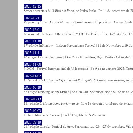
2025-12-15
Sessões especiais de
O Riso e a Faca
, de Pedro Pinho| De 14 de dezembro de 20
2025-12-11
Programa público
Art is a Matter of Consciousness
: Filipa César e Céline Cond
2025-12-01
Lançamento de Livro + Reposição de “O Rei No Exílio - Remake” | 3 a 7 de D
2025-11-18
17ª edição InShadow – Lisbon Screendance Festival | 11 de Novembro a 19 de
2025-11-11
4.ª edição Festival Futurama | 14 e 29 de Novembro, Beja, Mértola (Mina de S
2025-11-06
MOON - Festival Internacional de Videopoesia | 8 e 9 de novembro 2025, Temp
2025-11-02
1ª Parte do Ciclo
Cinema Experimental Português: O Cinema dos Artistas, Anos
2025-10-19
8.ª edição Drawing Room Lisboa | 23 a 26 Out, Sociedade Nacional de Belas Ar
2025-10-13
11.ª edição
O Museu como Performance
| 18 e 19 de outubro, Museu de Serral
2025-10-03
Festival Materiais Diversos | 3 a 12 Out, Minde & Alcanena
2025-09-19
21.ª edição Circular Festival de Artes Performativas | 20—27 de setembro, Vila