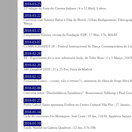
2018-03-25
11ª edição da Festa do Cinema Italiano | 4 a 12 Abril, Lisboa
2018-03-22
Conversa com Sammy Baloji e Filip de Boeck | Urban Realignments: Ethnographi
Março
2018-03-15
Lançamento Electra, revista da Fundação EDP | 17 Mar, 17h, MAAT
2018-03-07
CUMPLICIDADES´18 - Festival Internacional de Dança Contemporânea de Lisb
2018-02-28
X6 - Experiments for a non submissive body
, de Túlio Rosa | 2 e 3 Março, 21h3
2018-02-20
ARCOmadrid 2018 | 21 a 25 Fev, Feira de Madrid
2018-02-12
Fernando Lemos – «como, não é retrato?»
, antestreia do filme de Jorge Silv
2018-02-06
Conversa sobre “Desobediência Epistémica”: Bonaventure Ndikung e Paul G
2018-01-25
Pedro Cabral Santo apresenta
Endless
no Centro Cultural Vila Flor | 27 Janeiro,
2018-01-14
Ciclo de conversas
Em Montagem
: José Costa | 19 Jan, 21h30, Appleton Square
2018-01-10
Emily Wardill na Galeria Quadrum | 12 Jan, 17h-18h