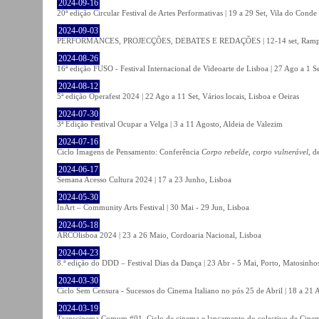
2024-09-16
20ª edição Circular Festival de Artes Performativas | 19 a 29 Set, Vila do Conde
2024-09-03
PERFORMANCES, PROJECÇÕES, DEBATES E REDAÇÕES | 12-14 set, Rampa
2024-08-26
16ª edição FUSO - Festival Internacional de Videoarte de Lisboa | 27 Ago a 1 Se
2024-08-12
5ª edição Operafest 2024 | 22 Ago a 11 Set, Vários locais, Lisboa e Oeiras
2024-07-30
3ª Edição Festival Ocupar a Velga | 3 a 11 Agosto, Aldeia de Valezim
2024-07-16
Ciclo Imagens de Pensamento: Conferência
Corpo rebelde, corpo vulnerável
, d
2024-06-17
Semana Acesso Cultura 2024 | 17 a 23 Junho, Lisboa
2024-05-30
InArt – Community Arts Festival | 30 Mai - 29 Jun, Lisboa
2024-05-18
ARCOlisboa 2024 | 23 a 26 Maio, Cordoaria Nacional, Lisboa
2024-04-23
8.ª edição do DDD – Festival Dias da Dança | 23 Abr - 5 Mai, Porto, Matosinho
2024-03-30
Ciclo Sem Censura - Sucessos do Cinema Italiano no pós 25 de Abril | 18 a 21
2024-03-19
Transcinema Comum #01. Ciclo de cinema e lançamento do colectivo de Cine