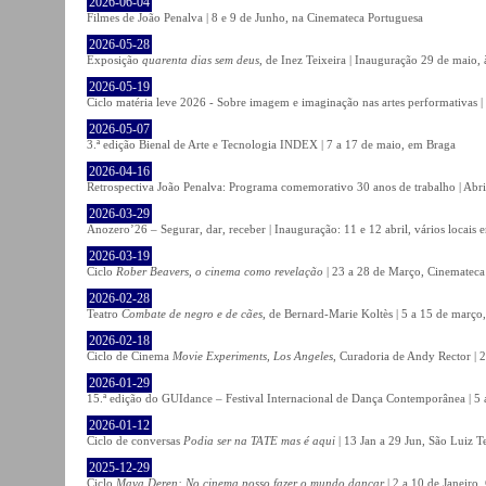
2026-06-04
Filmes de João Penalva | 8 e 9 de Junho, na Cinemateca Portuguesa
2026-05-28
Exposição
quarenta dias sem deus
, de Inez Teixeira | Inauguração 29 de maio
2026-05-19
Ciclo matéria leve 2026 - Sobre imagem e imaginação nas artes performativas |
2026-05-07
3.ª edição Bienal de Arte e Tecnologia INDEX | 7 a 17 de maio, em Braga
2026-04-16
Retrospectiva João Penalva: Programa comemorativo 30 anos de trabalho | Abri
2026-03-29
Anozero’26 – Segurar, dar, receber | Inauguração: 11 e 12 abril, vários locais
2026-03-19
Ciclo
Rober Beavers, o cinema como revelação
| 23 a 28 de Março, Cinemateca
2026-02-28
Teatro
Combate de negro e de cães
, de Bernard-Marie Koltès | 5 a 15 de março,
2026-02-18
Ciclo de Cinema
Movie Experiments, Los Angeles
, Curadoria de Andy Rector | 2
2026-01-29
15.ª edição do GUIdance – Festival Internacional de Dança Contemporânea | 5 
2026-01-12
Ciclo de conversas
Podia ser na TATE mas é aqui
| 13 Jan a 29 Jun, São Luiz T
2025-12-29
Ciclo
Maya Deren: No cinema posso fazer o mundo dançar
| 2 a 10 de Janeiro