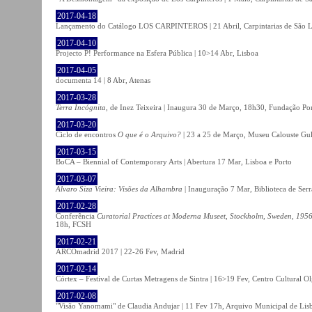
2017-04-18
Lançamento do Catálogo LOS CARPINTEROS | 21 Abril, Carpintarias de São 
2017-04-10
Projecto P! Performance na Esfera Pública | 10>14 Abr, Lisboa
2017-04-05
documenta 14 | 8 Abr, Atenas
2017-03-28
Terra Incógnita
, de Inez Teixeira | Inaugura 30 de Março, 18h30, Fundação P
2017-03-20
Ciclo de encontros
O que é o Arquivo?
| 23 a 25 de Março, Museu Calouste Gu
2017-03-15
BoCA – Biennial of Contemporary Arts | Abertura 17 Mar, Lisboa e Porto
2017-03-07
Álvaro Siza Vieira: Visões da Alhambra
| Inauguração 7 Mar, Biblioteca de Serr
2017-02-28
Conferência
Curatorial Practices at Moderna Museet, Stockholm, Sweden, 1956-
18h, FCSH
2017-02-21
ARCOmadrid 2017 | 22-26 Fev, Madrid
2017-02-14
Córtex – Festival de Curtas Metragens de Sintra | 16>19 Fev, Centro Cultural O
2017-02-08
"Visão Yanomami" de Claudia Andujar | 11 Fev 17h, Arquivo Municipal de Lisb