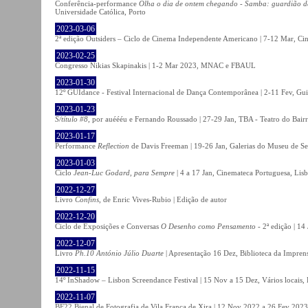
Conferência-performance
Olha o dia de ontem chegando - Samba: guardião 
Universidade Católica, Porto
2023-03-06
2ª edição Outsiders – Ciclo de Cinema Independente Americano | 7-12 Mar, C
2023-02-25
Congresso Nikias Skapinakis | 1-2 Mar 2023, MNAC e FBAUL
2023-01-30
12º GUIdance - Festival Internacional de Dança Contemporânea | 2-11 Fev, Gu
2023-01-23
S/título #8
, por auéééu e Fernando Roussado | 27-29 Jan, TBA - Teatro do Bair
2023-01-17
Performance
Reflection
de Davis Freeman | 19-26 Jan, Galerias do Museu de Ser
2023-01-03
Ciclo
Jean-Luc Godard, para Sempre
| 4 a 17 Jan, Cinemateca Portuguesa, Lis
2022-12-27
Livro
Confins
, de Enric Vives-Rubio | Edição de autor
2022-12-20
Ciclo de Exposições e Conversas
O Desenho como Pensamento
- 2ª edição | 14
2022-12-07
Livro
Ph.10 António Júlio Duarte
| Apresentação 16 Dez, Biblioteca da Impren
2022-11-15
14º InShadow – Lisbon Screendance Festival | 15 Nov a 15 Dez, Vários locais,
2022-11-07
BF22 Bienal de Fotografia de Vila Franca de Xira | 12 Nov 2022 a 26 Fev 2023, 