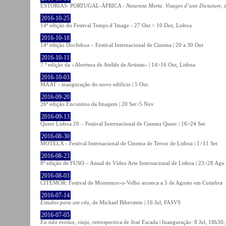
ESTÓRIAS: PORTUGAL-ÁFRICA -
Natureza Morta. Visages d’une Dictature
, 
2016-10-25
14ª edição do Festival Temps d´Image - 27 Out > 10 Dez, Lisboa
2016-10-18
14ª edição Doclisboa – Festival Internacional de Cinema | 20 a 30 Out
2016-10-11
7.ª edição da «Abertura de Ateliês de Artistas» | 14>16 Out, Lisboa
2016-10-03
MAAT - inauguração do novo edifício | 5 Out
2016-09-20
26ª edição Encontros da Imagem | 20 Set>5 Nov
2016-09-13
Queer Lisboa 20 – Festival Internacional de Cinema Queer | 16>24 Set
2016-08-30
MOTELX - Festival Internacional de Cinema de Terror de Lisboa | 1>11 Set
2016-08-23
8ª edição de FUSO – Anual de Vídeo Arte Internacional de Lisboa | 23>28 Ago
2016-08-03
CITEMOR: Festival de Montemor-o-Velho arranca a 5 de Agosto em Coimbra
2016-07-14
Estudos para um céu
, de Michael Biberstein | 16 Jul, FASVS
2016-07-05
Eu não evoluo, viajo
, retrospectiva de José Escada | Inauguração: 8 Jul, 18h3