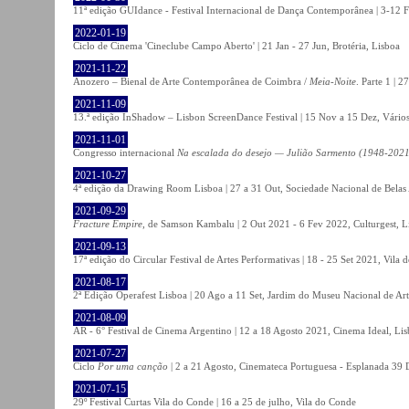
11ª edição GUIdance - Festival Internacional de Dança Contemporânea | 3-12 Fe
2022-01-19
Ciclo de Cinema 'Cineclube Campo Aberto' | 21 Jan - 27 Jun, Brotéria, Lisboa
2021-11-22
Anozero – Bienal de Arte Contemporânea de Coimbra /
Meia-Noite
. Parte 1 | 
2021-11-09
13.ª edição InShadow – Lisbon ScreenDance Festival | 15 Nov a 15 Dez, Vários
2021-11-01
Congresso internacional
Na escalada do desejo — Julião Sarmento (1948-2021
2021-10-27
4ª edição da Drawing Room Lisboa | 27 a 31 Out, Sociedade Nacional de Belas 
2021-09-29
Fracture Empire
, de Samson Kambalu | 2 Out 2021 - 6 Fev 2022, Culturgest, L
2021-09-13
17ª edição do Circular Festival de Artes Performativas | 18 - 25 Set 2021, Vila
2021-08-17
2ª Edição Operafest Lisboa | 20 Ago a 11 Set, Jardim do Museu Nacional de Art
2021-08-09
AR - 6° Festival de Cinema Argentino | 12 a 18 Agosto 2021, Cinema Ideal, Li
2021-07-27
Ciclo
Por uma canção
| 2 a 21 Agosto, Cinemateca Portuguesa - Esplanada 39 
2021-07-15
29º Festival Curtas Vila do Conde | 16 a 25 de julho, Vila do Conde