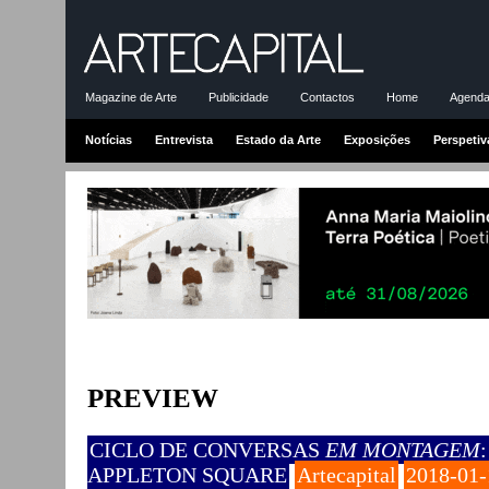
Magazine de Arte
Publicidade
Contactos
Home
Agenda-
Notícias
Entrevista
Estado da Arte
Exposições
Perspetiv
PREVIEW
CICLO DE CONVERSAS
EM MONTAGEM
APPLETON SQUARE
Artecapital
2018-01-