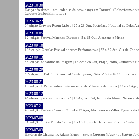
2023-10-30
Dança não dança – arqueologias da nova dança em Portugal. (Re)performances,
Calouste Gulbenkian, Lisboa
2023-10-22
6ª edição Drawing Room Lisboa | 25 a 29 Out, Sociedade Nacional de Belas Art
2023-10-05
12ª edição Festival Materiais Diversos | 5 a 15 Out, Alcanena e Minde
2023-09-18
19.ª edição Circular Festival de Artes Performativas | 22 a 30 Set, Vila do Conde
2023-09-13
33ª edição Encontros da Imagem | 15 Set a 28 Out, Braga, Porto, Guimarães e 
2023-08-29
4.ª edição da BoCA - Biennial of Contemporary Arts | 2 Set a 15 Out, Lisboa e 
2023-08-21
15ª edição FUSO - Festival Internacional de Videoarte de Lisboa | 22 a 27 Ago, 
2023-08-12
4ª edição Operafest Lisboa 2023 | 18 Ago a 9 Set, Jardim do Museu Nacional de
2023-07-21
45ª edição Festival Citemor | 21 Jul a 12 Ago, Montemor-o-Velho, Figueira da
2023-07-08
31ª edição Curtas Vila do Conde | 8 a 16 Jul, vários locais em Vila do Conde
2023-07-03
Histórias do Cinema : P. Adams Sitney -
Sexo e Espiritualidade na História do