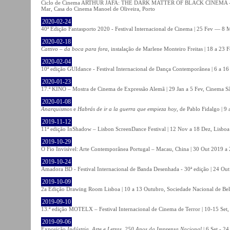
Ciclo de Cinema ARTHUR JAFA: THE DARK MATTER OF BLACK CINEMA - 
Mar, Casa do Cinema Manoel de Oliveira, Porto
2020-02-24
40ª Edição Fantasporto 2020 - Festival Internacional de Cinema | 25 Fev — 8 M
2020-02-18
Cattivo – da boca para fora
, instalação de Marlene Monteiro Freitas | 18 a 23 
2020-02-04
10ª edição GUIdance - Festival Internacional de Dança Contemporânea | 6 a 16
2020-01-23
17.ª KINO – Mostra de Cinema de Expressão Alemã | 29 Jan a 5 Fev, Cinema Sã
2020-01-08
Anarquismos
e
Habrás de ir a la guerra que empieza hoy
, de Pablo Fidalgo | 9 
2019-11-12
11ª edição InShadow – Lisbon ScreenDance Festival | 12 Nov a 18 Dez, Lisboa
2019-10-29
O Fio Invisível: Arte Contemporânea Portugal – Macau, China | 30 Out 2019 
2019-10-24
Amadora BD - Festival Internacional de Banda Desenhada - 30ª edição | 24 Ou
2019-10-09
2a Edição Drawing Room Lisboa | 10 a 13 Outubro, Sociedade Nacional de Bel
2019-09-10
13.ª edição MOTELX – Festival Internacional de Cinema de Terror | 10-15 Set,
2019-09-06
Exposição
Indústria, Arte e Letras. 250 Anos da Imprensa Nacional
| 6 Set - 2