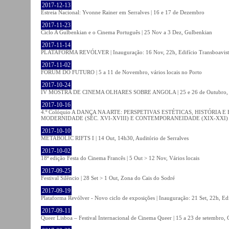
2017-12-13
Estreia Nacional: Yvonne Rainer em Serralves | 16 e 17 de Dezembro
2017-11-23
Ciclo A Gulbenkian e o Cinema Português | 25 Nov a 3 Dez, Gulbenkian
2017-11-14
PLATAFORMA REVÓLVER | Inauguração: 16 Nov, 22h, Edifício Transboavista
2017-11-02
FÓRUM DO FUTURO | 5 a 11 de Novembro, vários locais no Porto
2017-10-24
IV MOSTRA DE CINEMA OLHARES SOBRE ANGOLA | 25 e 26 de Outubro
2017-10-16
4.º Colóquio A DANÇA NA ARTE: PERSPETIVAS ESTÉTICAS, HISTÓRIA
MODERNIDADE (SÉC. XVI-XVIII) E CONTEMPORANEIDADE (XIX-XXI) | 21 O
2017-10-10
METABOLIC RIFTS I | 14 Out, 14h30, Auditório de Serralves
2017-10-02
18ª edição Festa do Cinema Francês | 5 Out > 12 Nov, Vários locais
2017-09-25
Festival Silêncio | 28 Set > 1 Out, Zona do Cais do Sodré
2017-09-19
Plataforma Revólver - Novo ciclo de exposições | Inauguração: 21 Set, 22h, Edi
2017-09-11
Queer Lisboa – Festival Internacional de Cinema Queer | 15 a 23 de setembro,