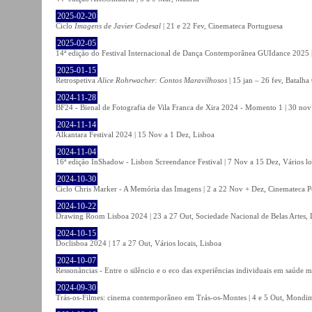
2025-02-20
Ciclo
Imagens de Javier Codesal
| 21 e 22 Fev, Cinemateca Portuguesa
2025-02-05
14ª edição do Festival Internacional de Dança Contemporânea GUIdance 2025 |
2025-01-15
Retrospetiva
Alice Rohrwacher: Contos Maravilhosos
| 15 jan – 26 fev, Batalh
2024-11-28
BF24 - Bienal de Fotografia de Vila Franca de Xira 2024 - Momento 1 | 30 nov 
2024-11-14
Alkantara Festival 2024 | 15 Nov a 1 Dez, Lisboa
2024-11-04
16ª edição InShadow - Lisbon Screendance Festival | 7 Nov a 15 Dez, Vários lo
2024-10-30
Ciclo Chris Marker - A Memória das Imagens | 2 a 22 Nov + Dez, Cinemateca P
2024-10-22
Drawing Room Lisboa 2024 | 23 a 27 Out, Sociedade Nacional de Belas Artes, 
2024-10-15
Doclisboa 2024 | 17 a 27 Out, Vários locais, Lisboa
2024-10-07
Ressonâncias - Entre o silêncio e o eco das experiências individuais em saúde 
2024-09-30
Trás-os-Filmes: cinema contemporâneo em Trás-os-Montes | 4 e 5 Out, Mondi