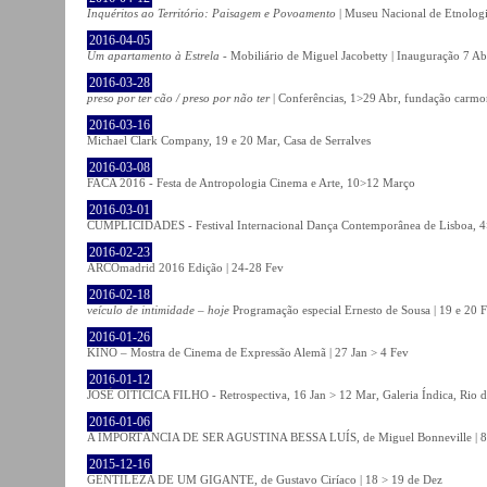
Inquéritos ao Território: Paisagem e Povoamento
| Museu Nacional de Etnolog
2016-04-05
Um apartamento à Estrela
- Mobiliário de Miguel Jacobetty | Inauguração 7 Abr
2016-03-28
preso por ter cão / preso por não ter
| Conferências, 1>29 Abr, fundação carmo
2016-03-16
Michael Clark Company, 19 e 20 Mar, Casa de Serralves
2016-03-08
FACA 2016 - Festa de Antropologia Cinema e Arte, 10>12 Março
2016-03-01
CUMPLICIDADES - Festival Internacional Dança Contemporânea de Lisboa, 
2016-02-23
ARCOmadrid 2016 Edição | 24-28 Fev
2016-02-18
veículo de intimidade – hoje
Programação especial Ernesto de Sousa | 19 e 20 
2016-01-26
KINO – Mostra de Cinema de Expressão Alemã | 27 Jan > 4 Fev
2016-01-12
JOSÉ OITICICA FILHO - Retrospectiva, 16 Jan > 12 Mar, Galeria Índica, Rio d
2016-01-06
A IMPORTÂNCIA DE SER AGUSTINA BESSA LUÍS, de Miguel Bonneville | 8>1
2015-12-16
GENTILEZA DE UM GIGANTE, de Gustavo Ciríaco | 18 > 19 de Dez