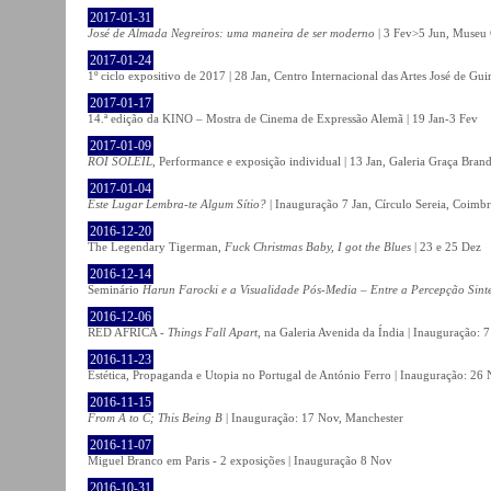
2017-01-31
José de Almada Negreiros: uma maneira de ser moderno
| 3 Fev>5 Jun, Museu 
2017-01-24
1º ciclo expositivo de 2017 | 28 Jan, Centro Internacional das Artes José de Gu
2017-01-17
14.ª edição da KINO – Mostra de Cinema de Expressão Alemã | 19 Jan-3 Fev
2017-01-09
ROI SOLEIL
, Performance e exposição individual | 13 Jan, Galeria Graça Bran
2017-01-04
Este Lugar Lembra-te Algum Sítio?
| Inauguração 7 Jan, Círculo Sereia, Coimb
2016-12-20
The Legendary Tigerman,
Fuck Christmas Baby, I got the Blues
| 23 e 25 Dez
2016-12-14
Seminário
Harun Farocki e a Visualidade Pós-Media – Entre a Percepção Sinté
2016-12-06
RED AFRICA -
Things Fall Apart
, na Galeria Avenida da Índia | Inauguração:
2016-11-23
Estética, Propaganda e Utopia no Portugal de António Ferro | Inauguração: 26 
2016-11-15
From A to C; This Being B
| Inauguração: 17 Nov, Manchester
2016-11-07
Miguel Branco em Paris - 2 exposições | Inauguração 8 Nov
2016-10-31