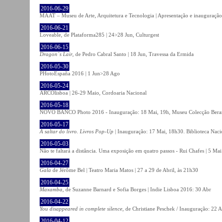
2016-06-29
MAAT – Museu de Arte, Arquitetura e Tecnologia | Apresentação e inauguração
2016-06-21
Loveable, de Plataforma285 | 24>28 Jun, Culturgest
2016-06-15
Dragon´s Lair
, de Pedro Cabral Santo | 18 Jun, Travessa da Ermida
2016-05-30
PHotoEspaña 2016 | 1 Jun>28 Ago
2016-05-24
ARCOlisboa | 26-29 Maio, Cordoaria Nacional
2016-05-18
NOVO BANCO Photo 2016 - Inauguração: 18 Mai, 19h, Museu Colecção Bera
2016-05-17
A saltar do livro. Livros Pop-Up
| Inauguração: 17 Mai, 18h30. Biblioteca Naci
2016-05-03
Não te faltará a distância. Uma exposição em quatro passos - Rui Chafes | 5 Mai 
2016-04-27
Gala
de Jérôme Bel | Teatro Maria Matos | 27 a 29 de Abril, às 21h30
2016-04-25
Maxamba
, de Suzanne Barnard e Sofia Borges | Indie Lisboa 2016: 30 Abr
2016-04-22
You disappeared in complete silence
, de Christiane Peschek / Inauguração: 22 
2016-04-12