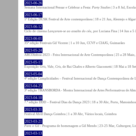
2023-06-26
Semana Internacional Pensar e Celebrar a Festa:
Party Studies
| 3 a 8 Jul, Escol
2023-06-17
1ª Edição DUSK Festival de Arte contemporânea | 18 e 21 Jun, Alentejo e Alga
2023-06-12
Ciclo de cinema
Lançaram-se ao assalto do céu
, por Luciana Fina | 14 Jun a 5
2023-06-01
35ª edição Festivais Gil Vicente | 1 a 10 Jun, CCVF e CIAJG, Guimarães
2023-05-24
ARCOlisboa 2023 - Feira Internacional de Arte Contemporânea | 25 a 28 Maio,
2023-05-17
Exposição
Gris, Vide, Cris
, de Rui Chafes e Alberto Giacometti | 18 Mai a 18 S
2023-05-04
4ª edição Cumplicidades – Festival Internacional de Dança Contemporânea de L
2023-04-25
3ª edição TRANSBORDA - Mostra Internacional de Artes Performativas de Alma
2023-04-10
7.ª edição DDD – Festival Dias da Dança 2023 | 18 a 30 Abr, Porto, Matosinhos
2023-03-31
Festival Abril Dança Coimbra | 1 a 30 Abr, Vários locais, Coimbra
2023-03-21
Para o Gil
- Programa de homenagem a Gil Mendo | 23-25 Mar, Culturgest, Li
2023-03-13