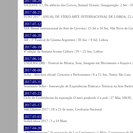
2017-08-29
VICENTE´17, Do silêncio dos Corvos, Animal Vicente | Inauguração: 2 Set - 
2017-08-21
FUSO 2017 - ANUAL DE VÍDEO ARTE INTERNACIONAL DE LISBOA, 22 a 
2017-07-12
XIX Bienal Internacional de Arte de Cerveira | 15 Jul a 16 Set, Vila Nova de Ce
2017-06-28
AR - 3° Festival de Cinema Argentino | 30 Jun > 9 Jul, Lisboa
2017-06-19
4ª edição da Semana Acesso Cultura | 19 > 25 Jun, Lisboa
2017-06-14
UNDERSCORE - Festival de Música, Som, Imagem em Movimento e Arquivo | 1
2017-06-06
InArt - Abertura oficial: Concerto e Performance | 6 a 11 Jun, Teatro São Luiz
2017-05-31
Seminário InArt - Intersecção de Experiências Práticas e Teóricas na Arte Part
2017-05-23
Ciclo de Conferências da exposição
O mais profundo é a pele
| 27 Mai, 18h30, 
2017-05-17
ARCOlisboa 2017 | 18 a 21 de maio, Cordoaria Nacional
2017-05-03
IndieLisboa 2017 | 3 a 14 Maio
2017-04-28
“A Desmontagem” da exposição de Los Carpinteros | 1 Maio, Carpintarias de S