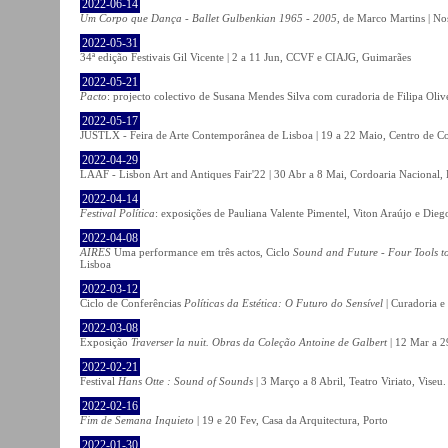
2022-06-14
Um Corpo que Dança - Ballet Gulbenkian 1965 - 2005
, de Marco Martins | No
2022-05-31
34ª edição Festivais Gil Vicente | 2 a 11 Jun, CCVF e CIAJG, Guimarães
2022-05-21
Pacto
: projecto colectivo de Susana Mendes Silva com curadoria de Filipa Oli
2022-05-17
JUSTLX - Feira de Arte Contemporânea de Lisboa | 19 a 22 Maio, Centro de C
2022-04-29
LAAF - Lisbon Art and Antiques Fair'22 | 30 Abr a 8 Mai, Cordoaria Nacional,
2022-04-14
Festival Política
: exposições de Pauliana Valente Pimentel, Viton Araújo e Die
2022-04-08
AIRES
Uma performance em três actos, Ciclo
Sound and Future - Four Tools t
Lisboa
2022-03-12
Ciclo de Conferências
Políticas da Estética: O Futuro do Sensível
| Curadoria e
2022-03-08
Exposição
Traverser la nuit. Obras da Coleção Antoine de Galbert
| 12 Mar a 2
2022-02-21
Festival
Hans Otte : Sound of Sounds
| 3 Março a 8 Abril, Teatro Viriato, Viseu.
2022-02-16
Fim de Semana Inquieto
| 19 e 20 Fev, Casa da Arquitectura, Porto
2022-01-30