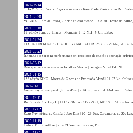
2021-06-14
Ciclo
Palavra, Ferro e Fogo
- conversa de Rosa Maria Martelo com Rui Chafes |
2021-05-28
VOARTE – Dias de Dança, Cinema e Comunidade | 1 a 5 Jun, Teatro do Bairro,
2021-05-10
19ª edição Temps d’Images - Momento I | 12 Mai - 6 Jun, Lisboa
2021-04-24
DIA DA LIBERDADE / DIA DO TRABALHADOR | 25 Abr - 29 Mai, MIRA, P
2021-03-23
Itinerários sonoros na performance art: processos de criação e recriação artíst
2021-02-12
Retrospetiva e conversa com Jonathan Meades | Garagem Sul - ONLINE
2021-01-15
18.ª edição KINO - Mostra de Cinema de Expressão Alemã | 21-27 Jan, Online (
2021-01-01
Homem-agem
, uma produção Bestiário | 7-10 Jan, Escola de Mulheres – Clube 
2020-12-11
Windows
, de José Capela | 11 Dez 2020 a 28 Fev 2021, MNAA — Museu Nacion
2020-12-02
Zona Fronteiriça
, de Camila Lobos Díaz | 10 - 20 Dez, Carpintarias de São Láz
2020-11-19
Festival Porto/Post/Doc | 20 - 29 Nov, vários locais, Porto
2020-11-01