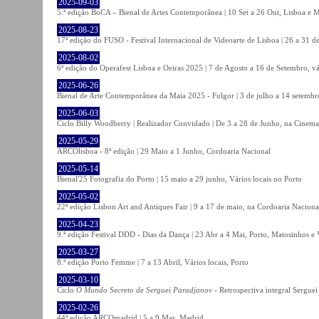
2025-09-03
5.ª edição BoCA – Bienal de Artes Contemporânea | 10 Set a 26 Out, Lisboa e 
2025-08-23
17ª edição do FUSO - Festival Internacional de Videoarte de Lisboa | 26 a 31 d
2025-08-02
6ª edição do Operafest Lisboa e Oeiras 2025 | 7 de Agosto a 16 de Setembro, vá
2025-06-26
Bienal de Arte Contemporânea da Maia 2025 - Fulgor | 3 de julho a 14 setemb
2025-06-03
Ciclo Billy Woodberry | Realizador Convidado | De 3 a 28 de Junho, na Cinema
2025-05-29
ARCOlisboa - 8ª edição | 29 Maio a 1 Junho, Cordoaria Nacional
2025-05-14
Bienal'25 Fotografia do Porto | 15 maio a 29 junho, Vários locais no Porto
2025-05-02
22ª edição Lisbon Art and Antiques Fair | 9 a 17 de maio, na Cordoaria Naciona
2025-04-23
9.ª edição Festival DDD - Dias da Dança | 23 Abr a 4 Mai, Porto, Matosinhos e
2025-03-27
8.ª edição Porto Femme | 7 a 13 Abril, Vários locais, Porto
2025-03-10
Ciclo
O Mundo Secreto de Serguei Paradjanov
- Retrospectiva integral Sergu
2025-02-26
44ª edição ARCOmadrid | 5 a 9 Mar, Madrid