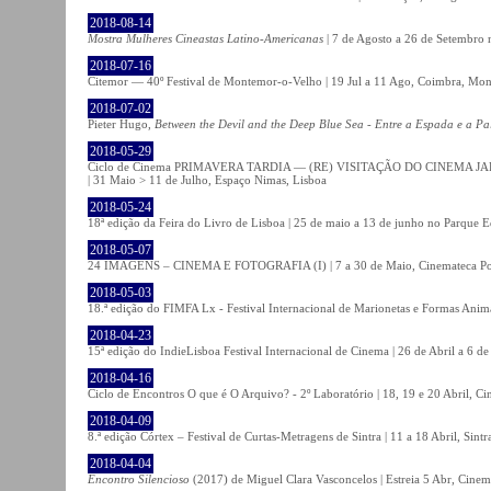
2018-08-14
Mostra Mulheres Cineastas Latino-Americanas
| 7 de Agosto a 26 de Setembro 
2018-07-16
Citemor — 40º Festival de Montemor-o-Velho | 19 Jul a 11 Ago, Coimbra, Mon
2018-07-02
Pieter Hugo,
Between the Devil and the Deep Blue Sea - Entre a Espada e a Pa
2018-05-29
Ciclo de Cinema PRIMAVERA TARDIA — (RE) VISITAÇÃO DO CINEMA JAPONÊS
| 31 Maio > 11 de Julho, Espaço Nimas, Lisboa
2018-05-24
18ª edição da Feira do Livro de Lisboa | 25 de maio a 13 de junho no Parque 
2018-05-07
24 IMAGENS – CINEMA E FOTOGRAFIA (I) | 7 a 30 de Maio, Cinemateca Po
2018-05-03
18.ª edição do FIMFA Lx - Festival Internacional de Marionetas e Formas Anim
2018-04-23
15ª edição do IndieLisboa Festival Internacional de Cinema | 26 de Abril a 6 d
2018-04-16
Ciclo de Encontros O que é O Arquivo? - 2º Laboratório | 18, 19 e 20 Abril, C
2018-04-09
8.ª edição Córtex – Festival de Curtas-Metragens de Sintra | 11 a 18 Abril, Sintr
2018-04-04
Encontro Silencioso
(2017) de Miguel Clara Vasconcelos | Estreia 5 Abr, Cinem