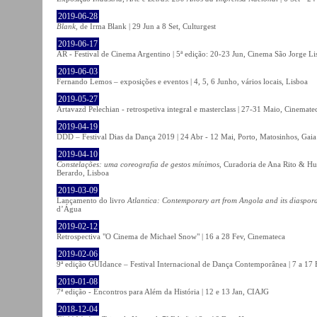
2019-06-28
Blank
, de Irma Blank | 29 Jun a 8 Set, Culturgest
2019-06-17
AR - Festival de Cinema Argentino | 5ª edição: 20-23 Jun, Cinema São Jorge Li
2019-06-03
Fernando Lemos – exposições e eventos | 4, 5, 6 Junho, vários locais, Lisboa
2019-05-27
Artavazd Pelechian - retrospetiva integral e masterclass | 27-31 Maio, Cinemat
2019-04-19
DDD – Festival Dias da Dança 2019 | 24 Abr - 12 Mai, Porto, Matosinhos, Gaia
2019-04-10
Constelações: uma coreografia de gestos mínimos
, Curadoria de Ana Rito & Hu
Berardo, Lisboa
2019-03-09
Lançamento do livro
Atlantica: Contemporary art from Angola and its diaspor
d’Água
2019-02-12
Retrospectiva "O Cinema de Michael Snow" | 16 a 28 Fev, Cinemateca
2019-02-06
9ª edição GUIdance – Festival Internacional de Dança Contemporânea | 7 a 17
2019-01-08
7ª edição - Encontros para Além da História | 12 e 13 Jan, CIAJG
2018-12-04