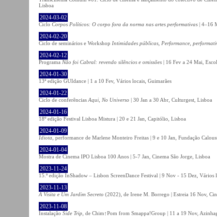
Lisboa
2024-03-02
Ciclo
Corpos Políticos: O corpo fora da norma nas artes performativas
| 4–16 M
2024-02-20
Ciclo de seminários e Workshop
Intimidades públicas, Performance, performati
2024-02-12
Programa
Não foi Cabral: revendo silêncios e omissões
| 16 Fev a 24 Mai, Escol
2024-01-30
13ª edição GUIdance | 1 a 10 Fev, Vários locais, Guimarães
2024-01-22
Ciclo de conferências
Aqui, No Universo
| 30 Jan a 30 Abr, Culturgest, Lisboa
2024-01-16
18º edição Festival Lisboa Mistura | 20 e 21 Jan, Capitólio, Lisboa
2024-01-09
Idiota
, performance de Marlene Monteiro Freitas | 9 e 10 Jan, Fundação Calou
2024-01-04
Mostra de Cinema IPO Lisboa 100 Anos | 5-7 Jan, Cinema São Jorge, Lisboa
2023-11-24
15.ª edição InShadow – Lisbon ScreenDance Festival | 9 Nov - 15 Dez, Vários l
2023-11-13
A Visita e Um Jardim Secreto
(2022), de Irene M. Borrego | Estreia 16 Nov, Ci
2023-11-08
Instalação
Side Trip
, de Chim↑Pom from Smappa!Group | 11 a 19 Nov, Azinhaga