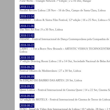
Field Works
- Triangle Network 7ª Edição | 2 a 16 Dez, Hangar
2018-11-27
Parallel Review Lisboa | 28 Nov - 16 de Dez, Campo de Santa Clara, Lisboa
2018-11-14
LEFFEST – Lisbon & Sintra Film Festival, 12ª edição | 16 a 25 Nov, Lisboa e S
2018-11-06
The New Art Fest | 9 a 30 Nov, Lisboa
2018-11-02
FIDANC - Festival Internacional de Dança Contemporânea pela Companhia de
2018-10-22
LAB#1 – « For a Brave New Brussels » ARTISTIC VERSUS TECHNOCENTRI
Lisboa
2018-10-10
1ª edição Drawing Room Lisboa | 10 a 14 Out, Sociedade Nacional de Belas Art
2018-09-26
Festival Olhares do Mediterrâneo | 27 a 30 Set, Lisboa
2018-09-19
9a EDIÇÃO DO BAIRRO DAS ARTES | 20 Set, Lisboa
2018-09-13
Queer Lisboa – Festival Internacional de Cinema Queer | 14 a 22 Set, Cinema 
2018-09-04
12ª edição do MOTELX - Festival Internacional de Cinema de Terror de Lisboa 
2018-08-27
FUSO - Anual de Vídeo Arte Internacional de Lisboa | 10.ª edição, 28 Ago > 2 