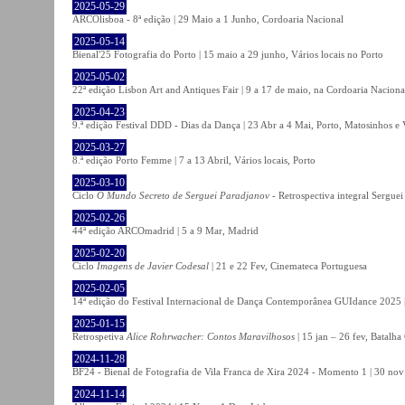
2025-05-29
ARCOlisboa - 8ª edição | 29 Maio a 1 Junho, Cordoaria Nacional
2025-05-14
Bienal'25 Fotografia do Porto | 15 maio a 29 junho, Vários locais no Porto
2025-05-02
22ª edição Lisbon Art and Antiques Fair | 9 a 17 de maio, na Cordoaria Naciona
2025-04-23
9.ª edição Festival DDD - Dias da Dança | 23 Abr a 4 Mai, Porto, Matosinhos e
2025-03-27
8.ª edição Porto Femme | 7 a 13 Abril, Vários locais, Porto
2025-03-10
Ciclo
O Mundo Secreto de Serguei Paradjanov
- Retrospectiva integral Sergu
2025-02-26
44ª edição ARCOmadrid | 5 a 9 Mar, Madrid
2025-02-20
Ciclo
Imagens de Javier Codesal
| 21 e 22 Fev, Cinemateca Portuguesa
2025-02-05
14ª edição do Festival Internacional de Dança Contemporânea GUIdance 2025 |
2025-01-15
Retrospetiva
Alice Rohrwacher: Contos Maravilhosos
| 15 jan – 26 fev, Batalh
2024-11-28
BF24 - Bienal de Fotografia de Vila Franca de Xira 2024 - Momento 1 | 30 nov 
2024-11-14