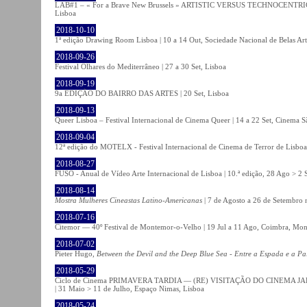
LAB#1 – « For a Brave New Brussels » ARTISTIC VERSUS TECHNOCENTRI
Lisboa
2018-10-10
1ª edição Drawing Room Lisboa | 10 a 14 Out, Sociedade Nacional de Belas Art
2018-09-26
Festival Olhares do Mediterrâneo | 27 a 30 Set, Lisboa
2018-09-19
9a EDIÇÃO DO BAIRRO DAS ARTES | 20 Set, Lisboa
2018-09-13
Queer Lisboa – Festival Internacional de Cinema Queer | 14 a 22 Set, Cinema 
2018-09-04
12ª edição do MOTELX - Festival Internacional de Cinema de Terror de Lisboa 
2018-08-27
FUSO - Anual de Vídeo Arte Internacional de Lisboa | 10.ª edição, 28 Ago > 2 
2018-08-14
Mostra Mulheres Cineastas Latino-Americanas
| 7 de Agosto a 26 de Setembro 
2018-07-16
Citemor — 40º Festival de Montemor-o-Velho | 19 Jul a 11 Ago, Coimbra, Mon
2018-07-02
Pieter Hugo,
Between the Devil and the Deep Blue Sea - Entre a Espada e a Pa
2018-05-29
Ciclo de Cinema PRIMAVERA TARDIA — (RE) VISITAÇÃO DO CINEMA JAPONÊS
| 31 Maio > 11 de Julho, Espaço Nimas, Lisboa
2018-05-24