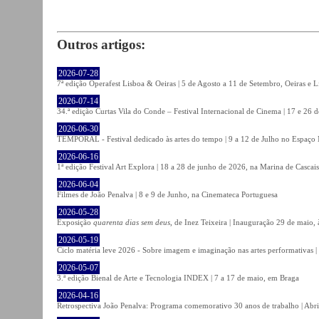
Outros artigos:
2026-07-28
7ª edição Operafest Lisboa & Oeiras | 5 de Agosto a 11 de Setembro, Oeiras e L
2026-07-14
34.ª edição Curtas Vila do Conde – Festival Internacional de Cinema | 17 e 26 
2026-06-30
TEMPORAL - Festival dedicado às artes do tempo | 9 a 12 de Julho no Espaço
2026-06-16
1ª edição Festival Art Explora | 18 a 28 de junho de 2026, na Marina de Cascais
2026-06-04
Filmes de João Penalva | 8 e 9 de Junho, na Cinemateca Portuguesa
2026-05-28
Exposição
quarenta dias sem deus
, de Inez Teixeira | Inauguração 29 de maio
2026-05-19
Ciclo matéria leve 2026 - Sobre imagem e imaginação nas artes performativas |
2026-05-07
3.ª edição Bienal de Arte e Tecnologia INDEX | 7 a 17 de maio, em Braga
2026-04-16
Retrospectiva João Penalva: Programa comemorativo 30 anos de trabalho | Abri