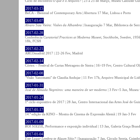
Ciclo de encontros
O que é o Arquivo?
| 23 a 25 de Março, Museu Calouste Gu
2017-03-15
BoCA – Biennial of Contemporary Arts | Abertura 17 Mar, Lisboa e Porto
2017-03-07
Álvaro Siza Vieira: Visões da Alhambra
| Inauguração 7 Mar, Biblioteca de Serr
2017-02-28
Conferência
Curatorial Practices at Moderna Museet, Stockholm, Sweden, 1956-
18h, FCSH
2017-02-21
ARCOmadrid 2017 | 22-26 Fev, Madrid
2017-02-14
Córtex – Festival de Curtas Metragens de Sintra | 16>19 Fev, Centro Cultural O
2017-02-08
"Visão Yanomami" de Claudia Andujar | 11 Fev 17h, Arquivo Municipal de Lisb
2017-01-31
José de Almada Negreiros: uma maneira de ser moderno
| 3 Fev>5 Jun, Museu 
2017-01-24
1º ciclo expositivo de 2017 | 28 Jan, Centro Internacional das Artes José de Gu
2017-01-17
14.ª edição da KINO – Mostra de Cinema de Expressão Alemã | 19 Jan-3 Fev
2017-01-09
ROI SOLEIL
, Performance e exposição individual | 13 Jan, Galeria Graça Bran
2017-01-04
Este Lugar Lembra-te Algum Sítio?
| Inauguração 7 Jan, Círculo Sereia, Coimb