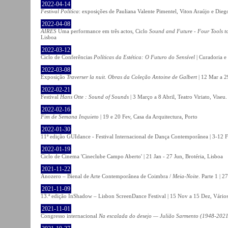
2022-04-14
Festival Política
: exposições de Pauliana Valente Pimentel, Viton Araújo e Die
2022-04-08
AIRES
Uma performance em três actos, Ciclo
Sound and Future - Four Tools t
Lisboa
2022-03-12
Ciclo de Conferências
Políticas da Estética: O Futuro do Sensível
| Curadoria e
2022-03-08
Exposição
Traverser la nuit. Obras da Coleção Antoine de Galbert
| 12 Mar a 2
2022-02-21
Festival
Hans Otte : Sound of Sounds
| 3 Março a 8 Abril, Teatro Viriato, Viseu.
2022-02-16
Fim de Semana Inquieto
| 19 e 20 Fev, Casa da Arquitectura, Porto
2022-01-30
11ª edição GUIdance - Festival Internacional de Dança Contemporânea | 3-12 Fe
2022-01-19
Ciclo de Cinema 'Cineclube Campo Aberto' | 21 Jan - 27 Jun, Brotéria, Lisboa
2021-11-22
Anozero – Bienal de Arte Contemporânea de Coimbra /
Meia-Noite
. Parte 1 | 
2021-11-09
13.ª edição InShadow – Lisbon ScreenDance Festival | 15 Nov a 15 Dez, Vários
2021-11-01
Congresso internacional
Na escalada do desejo — Julião Sarmento (1948-2021