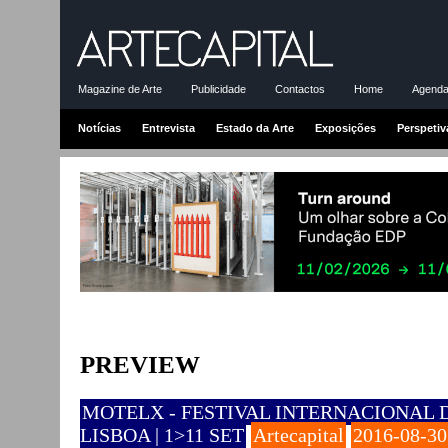
Magazine de Arte
Publicidade
Contactos
Home
Agenda-
Notícias
Entrevista
Estado da Arte
Exposições
Perspetiv
PREVIEW
MOTELX - FESTIVAL INTERNACIONAL 
LISBOA | 1>11 SET
Artecapital
2016-08-30