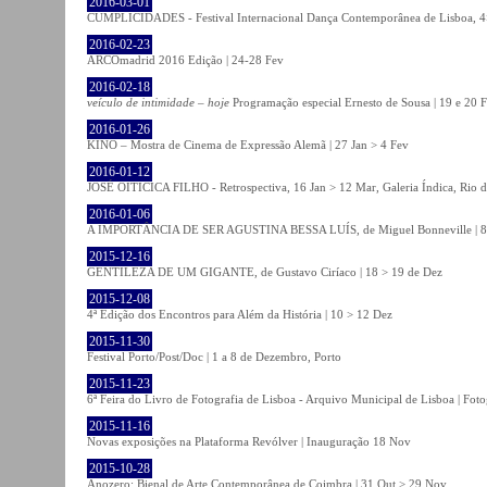
2016-03-01
CUMPLICIDADES - Festival Internacional Dança Contemporânea de Lisboa, 
2016-02-23
ARCOmadrid 2016 Edição | 24-28 Fev
2016-02-18
veículo de intimidade – hoje
Programação especial Ernesto de Sousa | 19 e 20 
2016-01-26
KINO – Mostra de Cinema de Expressão Alemã | 27 Jan > 4 Fev
2016-01-12
JOSÉ OITICICA FILHO - Retrospectiva, 16 Jan > 12 Mar, Galeria Índica, Rio d
2016-01-06
A IMPORTÂNCIA DE SER AGUSTINA BESSA LUÍS, de Miguel Bonneville | 8>1
2015-12-16
GENTILEZA DE UM GIGANTE, de Gustavo Ciríaco | 18 > 19 de Dez
2015-12-08
4ª Edição dos Encontros para Além da História | 10 > 12 Dez
2015-11-30
Festival Porto/Post/Doc | 1 a 8 de Dezembro, Porto
2015-11-23
6ª Feira do Livro de Fotografia de Lisboa - Arquivo Municipal de Lisboa | Fot
2015-11-16
Novas exposições na Plataforma Revólver | Inauguração 18 Nov
2015-10-28
Anozero: Bienal de Arte Contemporânea de Coimbra | 31 Out > 29 Nov