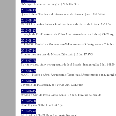
2016-09-20
26ª edição Encontros da Imagem | 20 Set>5 Nov
2016-09-13
Queer Lisboa 20 – Festival Internacional de Cinema Queer | 16>24 Set
2016-08-30
MOTELX - Festival Internacional de Cinema de Terror de Lisboa | 1>11 Set
2016-08-23
8ª edição de FUSO – Anual de Vídeo Arte Internacional de Lisboa | 23>28 Ago
2016-08-03
CITEMOR: Festival de Montemor-o-Velho arranca a 5 de Agosto em Coimbra
2016-07-14
Estudos para um céu
, de Michael Biberstein | 16 Jul, FASVS
2016-07-05
Eu não evoluo, viajo
, retrospectiva de José Escada | Inauguração: 8 Jul, 18h3
2016-06-29
MAAT – Museu de Arte, Arquitetura e Tecnologia | Apresentação e inauguração
2016-06-21
Loveable, de Plataforma285 | 24>28 Jun, Culturgest
2016-06-15
Dragon´s Lair
, de Pedro Cabral Santo | 18 Jun, Travessa da Ermida
2016-05-30
PHotoEspaña 2016 | 1 Jun>28 Ago
2016-05-24
ARCOlisboa | 26-29 Maio, Cordoaria Nacional