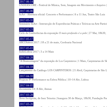
2017-06-14
UNDERSCORE - Festival de Música, Som, Imagem em Movimento e Arquivo | 1
2017-06-06
InArt - Abertura oficial: Concerto e Performance | 6 a 11 Jun, Teatro São Luiz
2017-05-31
Seminário InArt - Intersecção de Experiências Práticas e Teóricas na Arte Part
2017-05-23
Ciclo de Conferências da exposição
O mais profundo é a pele
| 27 Mai, 18h30, 
2017-05-17
ARCOlisboa 2017 | 18 a 21 de maio, Cordoaria Nacional
2017-05-03
IndieLisboa 2017 | 3 a 14 Maio
2017-04-28
“A Desmontagem” da exposição de Los Carpinteros | 1 Maio, Carpintarias de S
2017-04-18
Lançamento do Catálogo LOS CARPINTEROS | 21 Abril, Carpintarias de São 
2017-04-10
Projecto P! Performance na Esfera Pública | 10>14 Abr, Lisboa
2017-04-05
documenta 14 | 8 Abr, Atenas
2017-03-28
Terra Incógnita
, de Inez Teixeira | Inaugura 30 de Março, 18h30, Fundação P
2017-03-20