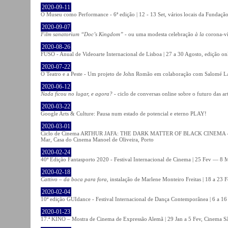
2020-09-11
O Museu como Performance - 6ª edição | 12 - 13 Set, vários locais da Fundação
2020-09-07
Film sanatorium “Doc’s Kingdom”
- ou uma modesta celebração
à la
corona-ví
2020-08-26
FUSO - Anual de Videoarte Internacional de Lisboa | 27 a 30 Agosto, edição on
2020-07-22
O Teatro e a Peste - Um projeto de John Romão em colaboração com Salomé La
2020-06-12
Nada ficou no lugar, e agora?
- ciclo de conversas online sobre o futuro das ar
2020-03-22
Google Arts & Culture: Pausa num estado de potencial e eterno PLAY!
2020-03-01
Ciclo de Cinema ARTHUR JAFA: THE DARK MATTER OF BLACK CINEMA - 
Mar, Casa do Cinema Manoel de Oliveira, Porto
2020-02-24
40ª Edição Fantasporto 2020 - Festival Internacional de Cinema | 25 Fev — 8 M
2020-02-18
Cattivo – da boca para fora
, instalação de Marlene Monteiro Freitas | 18 a 23 
2020-02-04
10ª edição GUIdance - Festival Internacional de Dança Contemporânea | 6 a 16
2020-01-23
17.ª KINO – Mostra de Cinema de Expressão Alemã | 29 Jan a 5 Fev, Cinema Sã