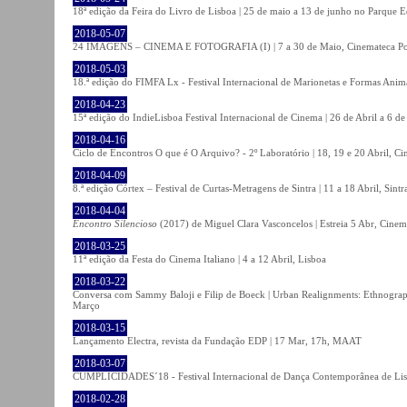
18ª edição da Feira do Livro de Lisboa | 25 de maio a 13 de junho no Parque 
2018-05-07
24 IMAGENS – CINEMA E FOTOGRAFIA (I) | 7 a 30 de Maio, Cinemateca Po
2018-05-03
18.ª edição do FIMFA Lx - Festival Internacional de Marionetas e Formas Anim
2018-04-23
15ª edição do IndieLisboa Festival Internacional de Cinema | 26 de Abril a 6 d
2018-04-16
Ciclo de Encontros O que é O Arquivo? - 2º Laboratório | 18, 19 e 20 Abril, C
2018-04-09
8.ª edição Córtex – Festival de Curtas-Metragens de Sintra | 11 a 18 Abril, Sintr
2018-04-04
Encontro Silencioso
(2017) de Miguel Clara Vasconcelos | Estreia 5 Abr, Cinem
2018-03-25
11ª edição da Festa do Cinema Italiano | 4 a 12 Abril, Lisboa
2018-03-22
Conversa com Sammy Baloji e Filip de Boeck | Urban Realignments: Ethnographi
Março
2018-03-15
Lançamento Electra, revista da Fundação EDP | 17 Mar, 17h, MAAT
2018-03-07
CUMPLICIDADES´18 - Festival Internacional de Dança Contemporânea de Lisb
2018-02-28