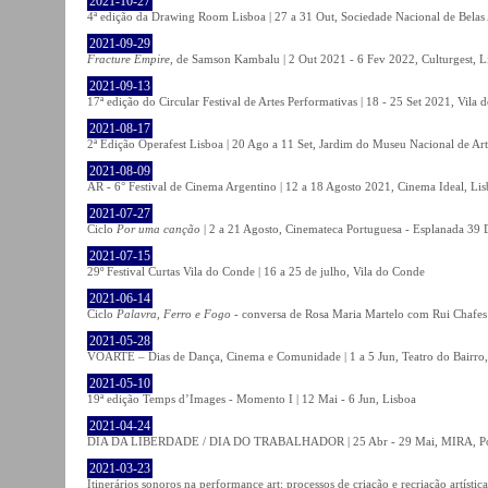
2021-10-27
4ª edição da Drawing Room Lisboa | 27 a 31 Out, Sociedade Nacional de Belas 
2021-09-29
Fracture Empire
, de Samson Kambalu | 2 Out 2021 - 6 Fev 2022, Culturgest, L
2021-09-13
17ª edição do Circular Festival de Artes Performativas | 18 - 25 Set 2021, Vila
2021-08-17
2ª Edição Operafest Lisboa | 20 Ago a 11 Set, Jardim do Museu Nacional de Art
2021-08-09
AR - 6° Festival de Cinema Argentino | 12 a 18 Agosto 2021, Cinema Ideal, Li
2021-07-27
Ciclo
Por uma canção
| 2 a 21 Agosto, Cinemateca Portuguesa - Esplanada 39 
2021-07-15
29º Festival Curtas Vila do Conde | 16 a 25 de julho, Vila do Conde
2021-06-14
Ciclo
Palavra, Ferro e Fogo
- conversa de Rosa Maria Martelo com Rui Chafes |
2021-05-28
VOARTE – Dias de Dança, Cinema e Comunidade | 1 a 5 Jun, Teatro do Bairro,
2021-05-10
19ª edição Temps d’Images - Momento I | 12 Mai - 6 Jun, Lisboa
2021-04-24
DIA DA LIBERDADE / DIA DO TRABALHADOR | 25 Abr - 29 Mai, MIRA, P
2021-03-23
Itinerários sonoros na performance art: processos de criação e recriação artíst