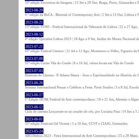
33ª edição Encontros da Imagem | 15 Set a 28 Out, Braga, Porto, Guimarães e 
2023-08-29
4.ª edição da BoCA - Biennial of Contemporary Arts | 2 Set a 15 Out, Lisboa e 
2023-08-21
15ª edição FUSO - Festival Internacional de Videoarte de Lisboa | 22 a 27 Ago, 
2023-08-12
4ª edição Operafest Lisboa 2023 | 18 Ago a 9 Set, Jardim do Museu Nacional de
2023-07-21
45ª edição Festival Citemor | 21 Jul a 12 Ago, Montemor-o-Velho, Figueira da
2023-07-08
31ª edição Curtas Vila do Conde | 8 a 16 Jul, vários locais em Vila do Conde
2023-07-03
Histórias do Cinema : P. Adams Sitney -
Sexo e Espiritualidade na História do
2023-06-26
Semana Internacional Pensar e Celebrar a Festa:
Party Studies
| 3 a 8 Jul, Escol
2023-06-17
1ª Edição DUSK Festival de Arte contemporânea | 18 e 21 Jun, Alentejo e Alga
2023-06-12
Ciclo de cinema
Lançaram-se ao assalto do céu
, por Luciana Fina | 14 Jun a 5
2023-06-01
35ª edição Festivais Gil Vicente | 1 a 10 Jun, CCVF e CIAJG, Guimarães
2023-05-24
ARCOlisboa 2023 - Feira Internacional de Arte Contemporânea | 25 a 28 Maio,