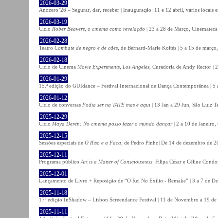
2026-03-29
Anozero’26 – Segurar, dar, receber | Inauguração: 11 e 12 abril, vários locais
2026-03-19
Ciclo
Rober Beavers, o cinema como revelação
| 23 a 28 de Março, Cinemateca
2026-02-28
Teatro
Combate de negro e de cães
, de Bernard-Marie Koltès | 5 a 15 de março,
2026-02-18
Ciclo de Cinema
Movie Experiments, Los Angeles
, Curadoria de Andy Rector | 2
2026-01-29
15.ª edição do GUIdance – Festival Internacional de Dança Contemporânea | 5 
2026-01-12
Ciclo de conversas
Podia ser na TATE mas é aqui
| 13 Jan a 29 Jun, São Luiz T
2025-12-29
Ciclo
Maya Deren: No cinema posso fazer o mundo dançar
| 2 a 10 de Janeiro
2025-12-15
Sessões especiais de
O Riso e a Faca
, de Pedro Pinho| De 14 de dezembro de 20
2025-12-11
Programa público
Art is a Matter of Consciousness
: Filipa César e Céline Cond
2025-12-01
Lançamento de Livro + Reposição de “O Rei No Exílio - Remake” | 3 a 7 de D
2025-11-18
17ª edição InShadow – Lisbon Screendance Festival | 11 de Novembro a 19 de
2025-11-11