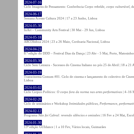
2024-07-16
Ciclo Imagens de Pensamento: Conferência
Corpo rebelde, corpo vulnerável
, d
2024-06-17
Semana Acesso Cultura 2024 | 17 a 23 Junho, Lisboa
2024-05-30
InArt – Community Arts Festival | 30 Mai - 29 Jun, Lisboa
2024-05-18
ARCOlisboa 2024 | 23 a 26 Maio, Cordoaria Nacional, Lisboa
2024-04-23
8.ª edição do DDD – Festival Dias da Dança | 23 Abr - 5 Mai, Porto, Matosinho
2024-03-30
Ciclo Sem Censura - Sucessos do Cinema Italiano no pós 25 de Abril | 18 a 21
2024-03-19
Transcinema Comum #01. Ciclo de cinema e lançamento do colectivo de Cine
Lisboa
2024-03-02
Ciclo
Corpos Políticos: O corpo fora da norma nas artes performativas
| 4–16 M
2024-02-20
Ciclo de seminários e Workshop
Intimidades públicas, Performance, performati
2024-02-12
Programa
Não foi Cabral: revendo silêncios e omissões
| 16 Fev a 24 Mai, Escol
2024-01-30
13ª edição GUIdance | 1 a 10 Fev, Vários locais, Guimarães