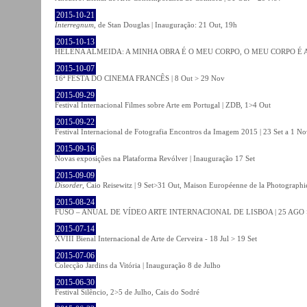
2015-10-21
Interregnum
, de Stan Douglas | Inauguração: 21 Out, 19h
2015-10-13
HELENA ALMEIDA: A MINHA OBRA É O MEU CORPO, O MEU CORPO É A MIN
2015-10-07
16ª FESTA DO CINEMA FRANCÊS | 8 Out > 29 Nov
2015-09-29
Festival Internacional Filmes sobre Arte em Portugal | ZDB, 1>4 Out
2015-09-22
Festival Internacional de Fotografia Encontros da Imagem 2015 | 23 Set a 1 N
2015-09-16
Novas exposições na Plataforma Revólver | Inauguração 17 Set
2015-09-09
Disorder
, Caio Reisewitz | 9 Set>31 Out, Maison Européenne de la Photographi
2015-08-24
FUSO – ANUAL DE VÍDEO ARTE INTERNACIONAL DE LISBOA | 25 AGO 
2015-07-14
XVIII Bienal Internacional de Arte de Cerveira - 18 Jul > 19 Set
2015-07-06
Colecção Jardins da Vitória | Inauguração 8 de Julho
2015-06-30
Festival Silêncio, 2>5 de Julho, Cais do Sodré