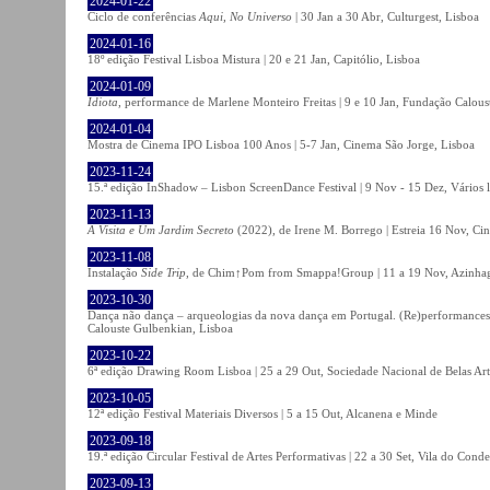
2024-01-22
Ciclo de conferências
Aqui, No Universo
| 30 Jan a 30 Abr, Culturgest, Lisboa
2024-01-16
18º edição Festival Lisboa Mistura | 20 e 21 Jan, Capitólio, Lisboa
2024-01-09
Idiota
, performance de Marlene Monteiro Freitas | 9 e 10 Jan, Fundação Calou
2024-01-04
Mostra de Cinema IPO Lisboa 100 Anos | 5-7 Jan, Cinema São Jorge, Lisboa
2023-11-24
15.ª edição InShadow – Lisbon ScreenDance Festival | 9 Nov - 15 Dez, Vários l
2023-11-13
A Visita e Um Jardim Secreto
(2022), de Irene M. Borrego | Estreia 16 Nov, Ci
2023-11-08
Instalação
Side Trip
, de Chim↑Pom from Smappa!Group | 11 a 19 Nov, Azinhaga
2023-10-30
Dança não dança – arqueologias da nova dança em Portugal. (Re)performances,
Calouste Gulbenkian, Lisboa
2023-10-22
6ª edição Drawing Room Lisboa | 25 a 29 Out, Sociedade Nacional de Belas Art
2023-10-05
12ª edição Festival Materiais Diversos | 5 a 15 Out, Alcanena e Minde
2023-09-18
19.ª edição Circular Festival de Artes Performativas | 22 a 30 Set, Vila do Conde
2023-09-13