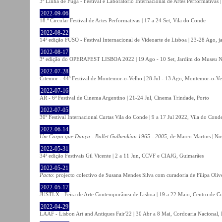
3º Linha de Fuga - Festival e Laboratório Internacional de Artes Performativas 
2022-09-06
18.º Circular Festival de Artes Performativas | 17 a 24 Set, Vila do Conde
2022-08-22
14ª edição FUSO - Festival Internacional de Videoarte de Lisboa | 23-28 Ago, j
2022-08-17
3ª edição do OPERAFEST LISBOA 2022 | 19 Ago - 10 Set, Jardim do Museu Na
2022-07-28
Citemor - 44º Festival de Montemor-o-Velho | 28 Jul - 13 Ago, Montemor-o-Ve
2022-07-16
AR - 6ª Festival de Cinema Argentino | 21-24 Jul, Cinema Trindade, Porto
2022-07-05
30º Festival Internacional Curtas Vila do Conde | 9 a 17 Jul 2022, Vila do Cond
2022-06-14
Um Corpo que Dança - Ballet Gulbenkian 1965 - 2005
, de Marco Martins | No
2022-05-31
34ª edição Festivais Gil Vicente | 2 a 11 Jun, CCVF e CIAJG, Guimarães
2022-05-21
Pacto
: projecto colectivo de Susana Mendes Silva com curadoria de Filipa Oli
2022-05-17
JUSTLX - Feira de Arte Contemporânea de Lisboa | 19 a 22 Maio, Centro de C
2022-04-29
LAAF - Lisbon Art and Antiques Fair'22 | 30 Abr a 8 Mai, Cordoaria Nacional,