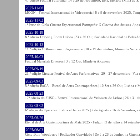
4.ª edição Festival Futurama | 14 e 29 de Novembro, Beja, Mértola (Mina de S
2025-11-06
MOON - Festival Internacional de Videopoesia | 8 e 9 de novembro 2025, Temp
2025-11-02
1ª Parte do Ciclo
Cinema Experimental Português: O Cinema dos Artistas, Anos
2025-10-19
8.ª edição Drawing Room Lisboa | 23 a 26 Out, Sociedade Nacional de Belas Ar
2025-10-13
11.ª edição
O Museu como Performance
| 18 e 19 de outubro, Museu de Serral
2025-10-03
Festival Materiais Diversos | 3 a 12 Out, Minde & Alcanena
2025-09-19
21.ª edição Circular Festival de Artes Performativas | 20—27 de setembro, Vila
2025-09-03
5.ª edição BoCA – Bienal de Artes Contemporânea | 10 Set a 26 Out, Lisboa e 
2025-08-23
17ª edição do FUSO - Festival Internacional de Videoarte de Lisboa | 26 a 31 d
2025-08-02
6ª edição do Operafest Lisboa e Oeiras 2025 | 7 de Agosto a 16 de Setembro, vá
2025-06-26
Bienal de Arte Contemporânea da Maia 2025 - Fulgor | 3 de julho a 14 setemb
2025-06-03
Ciclo Billy Woodberry | Realizador Convidado | De 3 a 28 de Junho, na Cinema