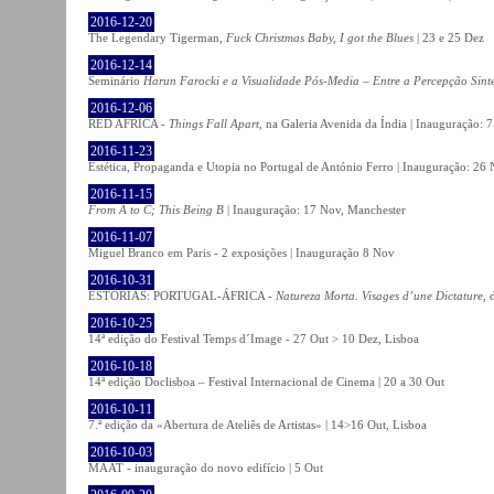
2016-12-20
The Legendary Tigerman,
Fuck Christmas Baby, I got the Blues
| 23 e 25 Dez
2016-12-14
Seminário
Harun Farocki e a Visualidade Pós-Media – Entre a Percepção Sinté
2016-12-06
RED AFRICA -
Things Fall Apart
, na Galeria Avenida da Índia | Inauguração:
2016-11-23
Estética, Propaganda e Utopia no Portugal de António Ferro | Inauguração: 26 
2016-11-15
From A to C; This Being B
| Inauguração: 17 Nov, Manchester
2016-11-07
Miguel Branco em Paris - 2 exposições | Inauguração 8 Nov
2016-10-31
ESTÓRIAS: PORTUGAL-ÁFRICA -
Natureza Morta. Visages d’une Dictature
, 
2016-10-25
14ª edição do Festival Temps d´Image - 27 Out > 10 Dez, Lisboa
2016-10-18
14ª edição Doclisboa – Festival Internacional de Cinema | 20 a 30 Out
2016-10-11
7.ª edição da «Abertura de Ateliês de Artistas» | 14>16 Out, Lisboa
2016-10-03
MAAT - inauguração do novo edifício | 5 Out