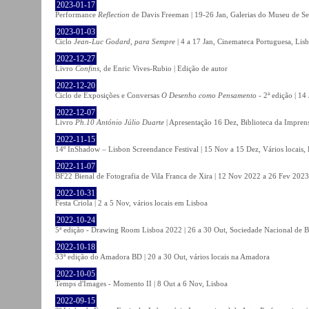
2023-01-17
Performance
Reflection
de Davis Freeman | 19-26 Jan, Galerias do Museu de Ser
2023-01-03
Ciclo
Jean-Luc Godard, para Sempre
| 4 a 17 Jan, Cinemateca Portuguesa, Lis
2022-12-27
Livro
Confins
, de Enric Vives-Rubio | Edição de autor
2022-12-20
Ciclo de Exposições e Conversas
O Desenho como Pensamento
- 2ª edição | 14
2022-12-07
Livro
Ph.10 António Júlio Duarte
| Apresentação 16 Dez, Biblioteca da Impren
2022-11-15
14º InShadow – Lisbon Screendance Festival | 15 Nov a 15 Dez, Vários locais,
2022-11-07
BF22 Bienal de Fotografia de Vila Franca de Xira | 12 Nov 2022 a 26 Fev 2023, 
2022-10-31
Festa Criola | 2 a 5 Nov, vários locais em Lisboa
2022-10-24
5ª edição - Drawing Room Lisboa 2022 | 26 a 30 Out, Sociedade Nacional de Be
2022-10-18
33ª edição do Amadora BD | 20 a 30 Out, vários locais na Amadora
2022-10-05
Temps d'Images - Momento II | 8 Out a 6 Nov, Lisboa
2022-09-15