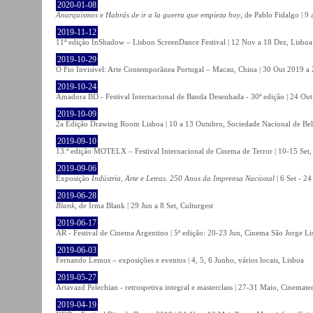
2020-01-08
Anarquismos
e
Habrás de ir a la guerra que empieza hoy
, de Pablo Fidalgo | 9 
2019-11-12
11ª edição InShadow – Lisbon ScreenDance Festival | 12 Nov a 18 Dez, Lisboa
2019-10-29
O Fio Invisível: Arte Contemporânea Portugal – Macau, China | 30 Out 2019 
2019-10-24
Amadora BD - Festival Internacional de Banda Desenhada - 30ª edição | 24 Ou
2019-10-09
2a Edição Drawing Room Lisboa | 10 a 13 Outubro, Sociedade Nacional de Bel
2019-09-10
13.ª edição MOTELX – Festival Internacional de Cinema de Terror | 10-15 Set,
2019-09-06
Exposição
Indústria, Arte e Letras. 250 Anos da Imprensa Nacional
| 6 Set - 2
2019-06-28
Blank
, de Irma Blank | 29 Jun a 8 Set, Culturgest
2019-06-17
AR - Festival de Cinema Argentino | 5ª edição: 20-23 Jun, Cinema São Jorge Li
2019-06-03
Fernando Lemos – exposições e eventos | 4, 5, 6 Junho, vários locais, Lisboa
2019-05-27
Artavazd Pelechian - retrospetiva integral e masterclass | 27-31 Maio, Cinemat
2019-04-19