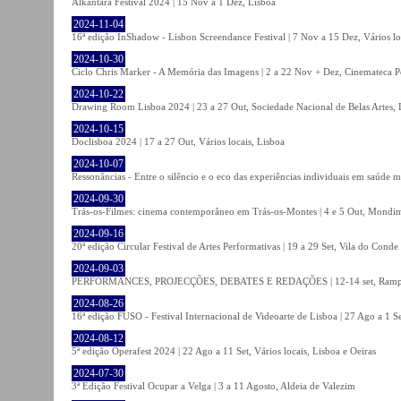
Alkantara Festival 2024 | 15 Nov a 1 Dez, Lisboa
2024-11-04
16ª edição InShadow - Lisbon Screendance Festival | 7 Nov a 15 Dez, Vários lo
2024-10-30
Ciclo Chris Marker - A Memória das Imagens | 2 a 22 Nov + Dez, Cinemateca P
2024-10-22
Drawing Room Lisboa 2024 | 23 a 27 Out, Sociedade Nacional de Belas Artes, 
2024-10-15
Doclisboa 2024 | 17 a 27 Out, Vários locais, Lisboa
2024-10-07
Ressonâncias - Entre o silêncio e o eco das experiências individuais em saúde 
2024-09-30
Trás-os-Filmes: cinema contemporâneo em Trás-os-Montes | 4 e 5 Out, Mondi
2024-09-16
20ª edição Circular Festival de Artes Performativas | 19 a 29 Set, Vila do Conde
2024-09-03
PERFORMANCES, PROJECÇÕES, DEBATES E REDAÇÕES | 12-14 set, Rampa
2024-08-26
16ª edição FUSO - Festival Internacional de Videoarte de Lisboa | 27 Ago a 1 Se
2024-08-12
5ª edição Operafest 2024 | 22 Ago a 11 Set, Vários locais, Lisboa e Oeiras
2024-07-30
3ª Edição Festival Ocupar a Velga | 3 a 11 Agosto, Aldeia de Valezim