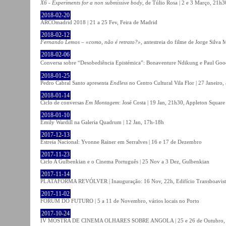
X6 - Experiments for a non submissive body
, de Túlio Rosa | 2 e 3 Março, 21h3
2018-02-20
ARCOmadrid 2018 | 21 a 25 Fev, Feira de Madrid
2018-02-12
Fernando Lemos – «como, não é retrato?»
, antestreia do filme de Jorge Silv
2018-02-06
Conversa sobre “Desobediência Epistémica”: Bonaventure Ndikung e Paul G
2018-01-25
Pedro Cabral Santo apresenta
Endless
no Centro Cultural Vila Flor | 27 Janeiro,
2018-01-14
Ciclo de conversas
Em Montagem
: José Costa | 19 Jan, 21h30, Appleton Square
2018-01-10
Emily Wardill na Galeria Quadrum | 12 Jan, 17h-18h
2017-12-13
Estreia Nacional: Yvonne Rainer em Serralves | 16 e 17 de Dezembro
2017-11-23
Ciclo A Gulbenkian e o Cinema Português | 25 Nov a 3 Dez, Gulbenkian
2017-11-14
PLATAFORMA REVÓLVER | Inauguração: 16 Nov, 22h, Edifício Transboavista
2017-11-02
FÓRUM DO FUTURO | 5 a 11 de Novembro, vários locais no Porto
2017-10-24
IV MOSTRA DE CINEMA OLHARES SOBRE ANGOLA | 25 e 26 de Outubro