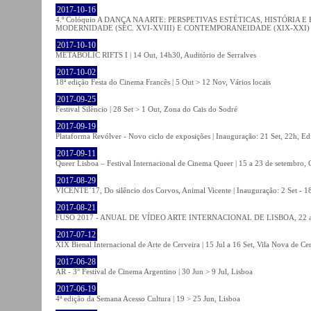
2017-10-16
4.º Colóquio A DANÇA NA ARTE: PERSPETIVAS ESTÉTICAS, HISTÓRIA
MODERNIDADE (SÉC. XVI-XVIII) E CONTEMPORANEIDADE (XIX-XXI) | 21 O
2017-10-10
METABOLIC RIFTS I | 14 Out, 14h30, Auditório de Serralves
2017-10-02
18ª edição Festa do Cinema Francês | 5 Out > 12 Nov, Vários locais
2017-09-25
Festival Silêncio | 28 Set > 1 Out, Zona do Cais do Sodré
2017-09-19
Plataforma Revólver - Novo ciclo de exposições | Inauguração: 21 Set, 22h, Edi
2017-09-11
Queer Lisboa – Festival Internacional de Cinema Queer | 15 a 23 de setembro,
2017-08-29
VICENTE´17, Do silêncio dos Corvos, Animal Vicente | Inauguração: 2 Set - 
2017-08-21
FUSO 2017 - ANUAL DE VÍDEO ARTE INTERNACIONAL DE LISBOA, 22 a 
2017-07-12
XIX Bienal Internacional de Arte de Cerveira | 15 Jul a 16 Set, Vila Nova de Ce
2017-06-28
AR - 3° Festival de Cinema Argentino | 30 Jun > 9 Jul, Lisboa
2017-06-19
4ª edição da Semana Acesso Cultura | 19 > 25 Jun, Lisboa