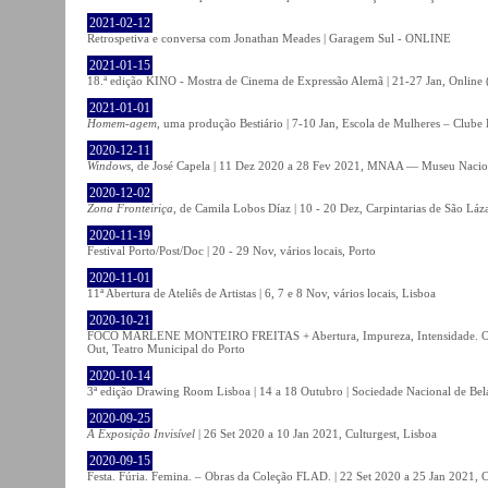
2021-02-12
Retrospetiva e conversa com Jonathan Meades | Garagem Sul - ONLINE
2021-01-15
18.ª edição KINO - Mostra de Cinema de Expressão Alemã | 21-27 Jan, Online (
2021-01-01
Homem-agem
, uma produção Bestiário | 7-10 Jan, Escola de Mulheres – Clube 
2020-12-11
Windows
, de José Capela | 11 Dez 2020 a 28 Fev 2021, MNAA — Museu Nacion
2020-12-02
Zona Fronteiriça
, de Camila Lobos Díaz | 10 - 20 Dez, Carpintarias de São Láz
2020-11-19
Festival Porto/Post/Doc | 20 - 29 Nov, vários locais, Porto
2020-11-01
11ª Abertura de Ateliês de Artistas | 6, 7 e 8 Nov, vários locais, Lisboa
2020-10-21
FOCO MARLENE MONTEIRO FREITAS + Abertura, Impureza, Intensidade. Olhare
Out, Teatro Municipal do Porto
2020-10-14
3ª edição Drawing Room Lisboa | 14 a 18 Outubro | Sociedade Nacional de Bela
2020-09-25
A Exposição Invisível
| 26 Set 2020 a 10 Jan 2021, Culturgest, Lisboa
2020-09-15
Festa. Fúria. Femina. – Obras da Coleção FLAD. | 22 Set 2020 a 25 Jan 2021, C