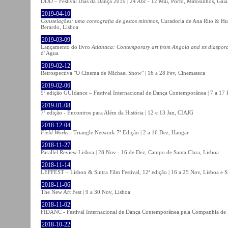
DDD – Festival Dias da Dança 2019 | 24 Abr - 12 Mai, Porto, Matosinhos, Gaia
2019-04-10
Constelações: uma coreografia de gestos mínimos
, Curadoria de Ana Rito & Hu
Berardo, Lisboa
2019-03-09
Lançamento do livro
Atlantica: Contemporary art from Angola and its diaspor
d’Água
2019-02-12
Retrospectiva "O Cinema de Michael Snow" | 16 a 28 Fev, Cinemateca
2019-02-06
9ª edição GUIdance – Festival Internacional de Dança Contemporânea | 7 a 17
2019-01-08
7ª edição - Encontros para Além da História | 12 e 13 Jan, CIAJG
2018-12-04
Field Works
- Triangle Network 7ª Edição | 2 a 16 Dez, Hangar
2018-11-27
Parallel Review Lisboa | 28 Nov - 16 de Dez, Campo de Santa Clara, Lisboa
2018-11-14
LEFFEST – Lisbon & Sintra Film Festival, 12ª edição | 16 a 25 Nov, Lisboa e S
2018-11-06
The New Art Fest | 9 a 30 Nov, Lisboa
2018-11-02
FIDANC - Festival Internacional de Dança Contemporânea pela Companhia de
2018-10-22