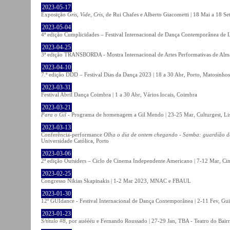
2023-05-17
Exposição
Gris, Vide, Cris
, de Rui Chafes e Alberto Giacometti | 18 Mai a 18 S
2023-05-04
4ª edição Cumplicidades – Festival Internacional de Dança Contemporânea de L
2023-04-25
3ª edição TRANSBORDA - Mostra Internacional de Artes Performativas de Alma
2023-04-10
7.ª edição DDD – Festival Dias da Dança 2023 | 18 a 30 Abr, Porto, Matosinhos
2023-03-31
Festival Abril Dança Coimbra | 1 a 30 Abr, Vários locais, Coimbra
2023-03-21
Para o Gil
- Programa de homenagem a Gil Mendo | 23-25 Mar, Culturgest, Li
2023-03-13
Conferência-performance
Olha o dia de ontem chegando - Samba: guardião 
Universidade Católica, Porto
2023-03-06
2ª edição Outsiders – Ciclo de Cinema Independente Americano | 7-12 Mar, C
2023-02-25
Congresso Nikias Skapinakis | 1-2 Mar 2023, MNAC e FBAUL
2023-01-30
12º GUIdance - Festival Internacional de Dança Contemporânea | 2-11 Fev, Gu
2023-01-23
S/título #8
, por auéééu e Fernando Roussado | 27-29 Jan, TBA - Teatro do Bair