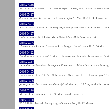
2016-05-18
NOVO BANCO Photo 2016 - Inauguração: 18 Mai, 19h, Museu Colecção Bera
2016-05-17
A saltar do livro. Livros Pop-Up
| Inauguração: 17 Mai, 18h30. Biblioteca Naci
2016-05-03
Não te faltará a distância. Uma exposição em quatro passos - Rui Chafes | 5 Mai 
2016-04-27
Gala
de Jérôme Bel | Teatro Maria Matos | 27 a 29 de Abril, às 21h30
2016-04-25
Maxamba
, de Suzanne Barnard e Sofia Borges | Indie Lisboa 2016: 30 Abr
2016-04-22
You disappeared in complete silence
, de Christiane Peschek / Inauguração: 22 
2016-04-12
Inquéritos ao Território: Paisagem e Povoamento
| Museu Nacional de Etnolog
2016-04-05
Um apartamento à Estrela
- Mobiliário de Miguel Jacobetty | Inauguração 7 Abr
2016-03-28
preso por ter cão / preso por não ter
| Conferências, 1>29 Abr, fundação carmo
2016-03-16
Michael Clark Company, 19 e 20 Mar, Casa de Serralves
2016-03-08
FACA 2016 - Festa de Antropologia Cinema e Arte, 10>12 Março