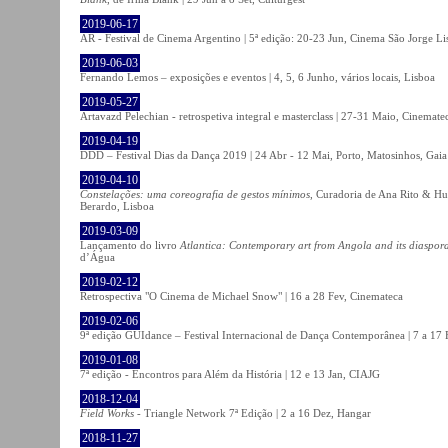
2019-06-17
AR - Festival de Cinema Argentino | 5ª edição: 20-23 Jun, Cinema São Jorge Li
2019-06-03
Fernando Lemos – exposições e eventos | 4, 5, 6 Junho, vários locais, Lisboa
2019-05-27
Artavazd Pelechian - retrospetiva integral e masterclass | 27-31 Maio, Cinemat
2019-04-19
DDD – Festival Dias da Dança 2019 | 24 Abr - 12 Mai, Porto, Matosinhos, Gaia
2019-04-10
Constelações: uma coreografia de gestos mínimos
, Curadoria de Ana Rito & Hu
Berardo, Lisboa
2019-03-09
Lançamento do livro
Atlantica: Contemporary art from Angola and its diaspor
d’Água
2019-02-12
Retrospectiva "O Cinema de Michael Snow" | 16 a 28 Fev, Cinemateca
2019-02-06
9ª edição GUIdance – Festival Internacional de Dança Contemporânea | 7 a 17
2019-01-08
7ª edição - Encontros para Além da História | 12 e 13 Jan, CIAJG
2018-12-04
Field Works
- Triangle Network 7ª Edição | 2 a 16 Dez, Hangar
2018-11-27