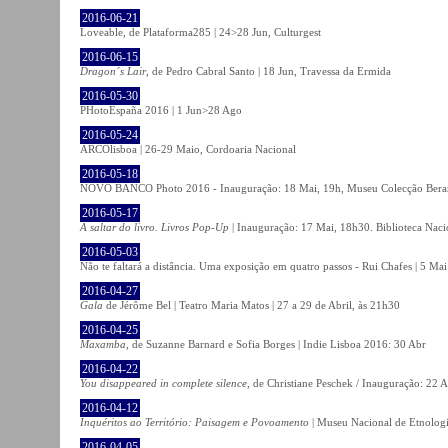
2016-06-21
Loveable, de Plataforma285 | 24>28 Jun, Culturgest
2016-06-15
Dragon´s Lair
, de Pedro Cabral Santo | 18 Jun, Travessa da Ermida
2016-05-30
PHotoEspaña 2016 | 1 Jun>28 Ago
2016-05-24
ARCOlisboa | 26-29 Maio, Cordoaria Nacional
2016-05-18
NOVO BANCO Photo 2016 - Inauguração: 18 Mai, 19h, Museu Colecção Bera
2016-05-17
A saltar do livro. Livros Pop-Up
| Inauguração: 17 Mai, 18h30. Biblioteca Naci
2016-05-03
Não te faltará a distância. Uma exposição em quatro passos - Rui Chafes | 5 Mai 
2016-04-27
Gala
de Jérôme Bel | Teatro Maria Matos | 27 a 29 de Abril, às 21h30
2016-04-25
Maxamba
, de Suzanne Barnard e Sofia Borges | Indie Lisboa 2016: 30 Abr
2016-04-22
You disappeared in complete silence
, de Christiane Peschek / Inauguração: 22 
2016-04-12
Inquéritos ao Território: Paisagem e Povoamento
| Museu Nacional de Etnolog
2016-04-05