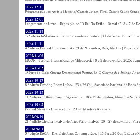
2025-12-11
Programa público
Art is a Matter of Consciousness
: Filipa César e Céline Cond
2025-12-01
Lançamento de Livro + Reposição de “O Rei No Exílio - Remake” | 3 a 7 de D
2025-11-18
17ª edição InShadow – Lisbon Screendance Festival | 11 de Novembro a 19 de
2025-11-11
4.ª edição Festival Futurama | 14 e 29 de Novembro, Beja, Mértola (Mina de S
2025-11-06
MOON - Festival Internacional de Videopoesia | 8 e 9 de novembro 2025, Temp
2025-11-02
1ª Parte do Ciclo
Cinema Experimental Português: O Cinema dos Artistas, Anos
2025-10-19
8.ª edição Drawing Room Lisboa | 23 a 26 Out, Sociedade Nacional de Belas Ar
2025-10-13
11.ª edição
O Museu como Performance
| 18 e 19 de outubro, Museu de Serral
2025-10-03
Festival Materiais Diversos | 3 a 12 Out, Minde & Alcanena
2025-09-19
21.ª edição Circular Festival de Artes Performativas | 20—27 de setembro, Vila
2025-09-03
5.ª edição BoCA – Bienal de Artes Contemporânea | 10 Set a 26 Out, Lisboa e 