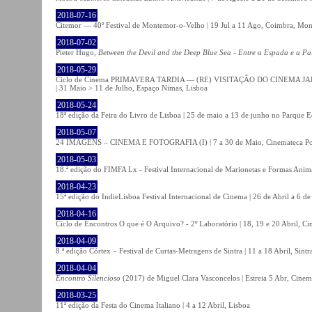
2018-07-16
Citemor — 40º Festival de Montemor-o-Velho | 19 Jul a 11 Ago, Coimbra, Mon
2018-07-02
Pieter Hugo,
Between the Devil and the Deep Blue Sea - Entre a Espada e a Pa
2018-05-29
Ciclo de Cinema PRIMAVERA TARDIA — (RE) VISITAÇÃO DO CINEMA JAPONÊS
| 31 Maio > 11 de Julho, Espaço Nimas, Lisboa
2018-05-24
18ª edição da Feira do Livro de Lisboa | 25 de maio a 13 de junho no Parque 
2018-05-07
24 IMAGENS – CINEMA E FOTOGRAFIA (I) | 7 a 30 de Maio, Cinemateca Po
2018-05-03
18.ª edição do FIMFA Lx - Festival Internacional de Marionetas e Formas Anim
2018-04-23
15ª edição do IndieLisboa Festival Internacional de Cinema | 26 de Abril a 6 d
2018-04-16
Ciclo de Encontros O que é O Arquivo? - 2º Laboratório | 18, 19 e 20 Abril, C
2018-04-09
8.ª edição Córtex – Festival de Curtas-Metragens de Sintra | 11 a 18 Abril, Sintr
2018-04-04
Encontro Silencioso
(2017) de Miguel Clara Vasconcelos | Estreia 5 Abr, Cinem
2018-03-25
11ª edição da Festa do Cinema Italiano | 4 a 12 Abril, Lisboa