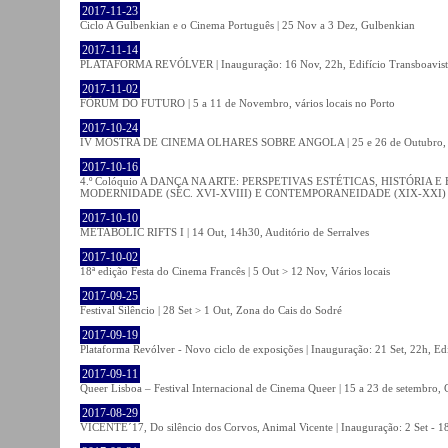
2017-11-23
Ciclo A Gulbenkian e o Cinema Português | 25 Nov a 3 Dez, Gulbenkian
2017-11-14
PLATAFORMA REVÓLVER | Inauguração: 16 Nov, 22h, Edifício Transboavista
2017-11-02
FÓRUM DO FUTURO | 5 a 11 de Novembro, vários locais no Porto
2017-10-24
IV MOSTRA DE CINEMA OLHARES SOBRE ANGOLA | 25 e 26 de Outubro
2017-10-16
4.º Colóquio A DANÇA NA ARTE: PERSPETIVAS ESTÉTICAS, HISTÓRIA
MODERNIDADE (SÉC. XVI-XVIII) E CONTEMPORANEIDADE (XIX-XXI) | 21 O
2017-10-10
METABOLIC RIFTS I | 14 Out, 14h30, Auditório de Serralves
2017-10-02
18ª edição Festa do Cinema Francês | 5 Out > 12 Nov, Vários locais
2017-09-25
Festival Silêncio | 28 Set > 1 Out, Zona do Cais do Sodré
2017-09-19
Plataforma Revólver - Novo ciclo de exposições | Inauguração: 21 Set, 22h, Edi
2017-09-11
Queer Lisboa – Festival Internacional de Cinema Queer | 15 a 23 de setembro,
2017-08-29
VICENTE´17, Do silêncio dos Corvos, Animal Vicente | Inauguração: 2 Set - 