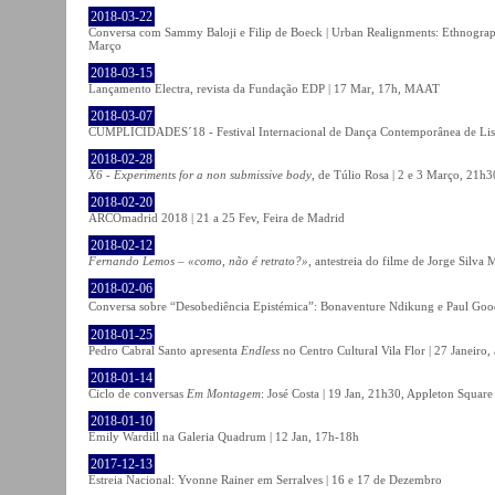
2018-03-22
Conversa com Sammy Baloji e Filip de Boeck | Urban Realignments: Ethnographi
Março
2018-03-15
Lançamento Electra, revista da Fundação EDP | 17 Mar, 17h, MAAT
2018-03-07
CUMPLICIDADES´18 - Festival Internacional de Dança Contemporânea de Lisb
2018-02-28
X6 - Experiments for a non submissive body
, de Túlio Rosa | 2 e 3 Março, 21h3
2018-02-20
ARCOmadrid 2018 | 21 a 25 Fev, Feira de Madrid
2018-02-12
Fernando Lemos – «como, não é retrato?»
, antestreia do filme de Jorge Silv
2018-02-06
Conversa sobre “Desobediência Epistémica”: Bonaventure Ndikung e Paul G
2018-01-25
Pedro Cabral Santo apresenta
Endless
no Centro Cultural Vila Flor | 27 Janeiro,
2018-01-14
Ciclo de conversas
Em Montagem
: José Costa | 19 Jan, 21h30, Appleton Square
2018-01-10
Emily Wardill na Galeria Quadrum | 12 Jan, 17h-18h
2017-12-13
Estreia Nacional: Yvonne Rainer em Serralves | 16 e 17 de Dezembro