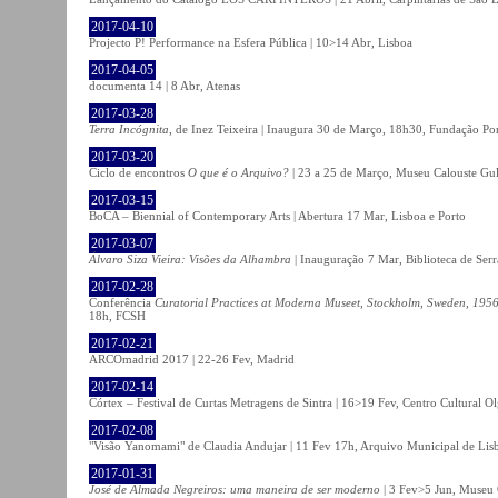
2017-04-10
Projecto P! Performance na Esfera Pública | 10>14 Abr, Lisboa
2017-04-05
documenta 14 | 8 Abr, Atenas
2017-03-28
Terra Incógnita
, de Inez Teixeira | Inaugura 30 de Março, 18h30, Fundação P
2017-03-20
Ciclo de encontros
O que é o Arquivo?
| 23 a 25 de Março, Museu Calouste Gu
2017-03-15
BoCA – Biennial of Contemporary Arts | Abertura 17 Mar, Lisboa e Porto
2017-03-07
Álvaro Siza Vieira: Visões da Alhambra
| Inauguração 7 Mar, Biblioteca de Serr
2017-02-28
Conferência
Curatorial Practices at Moderna Museet, Stockholm, Sweden, 1956-
18h, FCSH
2017-02-21
ARCOmadrid 2017 | 22-26 Fev, Madrid
2017-02-14
Córtex – Festival de Curtas Metragens de Sintra | 16>19 Fev, Centro Cultural O
2017-02-08
"Visão Yanomami" de Claudia Andujar | 11 Fev 17h, Arquivo Municipal de Lisb
2017-01-31
José de Almada Negreiros: uma maneira de ser moderno
| 3 Fev>5 Jun, Museu 