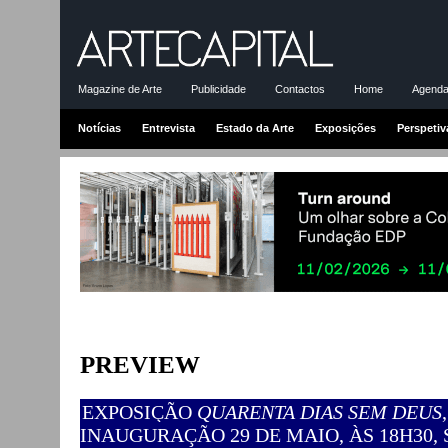
Magazine de Arte
Publicidade
Contactos
Home
Agenda-
Notícias
Entrevista
Estado da Arte
Exposições
Perspetiv
PREVIEW
EXPOSIÇÃO
QUARENTA DIAS SEM DEUS
INAUGURAÇÃO 29 DE MAIO, ÀS 18H30,