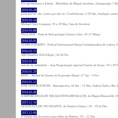
Um apartamento à Estrela
- Mobiliário de Miguel Jacobetty | Inauguração 7 Abr
2016-03-28
preso por ter cão / preso por não ter
| Conferências, 1>29 Abr, fundação carmo
2016-03-16
Michael Clark Company, 19 e 20 Mar, Casa de Serralves
2016-03-08
FACA 2016 - Festa de Antropologia Cinema e Arte, 10>12 Março
2016-03-01
CUMPLICIDADES - Festival Internacional Dança Contemporânea de Lisboa, 
2016-02-23
ARCOmadrid 2016 Edição | 24-28 Fev
2016-02-18
veículo de intimidade – hoje
Programação especial Ernesto de Sousa | 19 e 20 
2016-01-26
KINO – Mostra de Cinema de Expressão Alemã | 27 Jan > 4 Fev
2016-01-12
JOSÉ OITICICA FILHO - Retrospectiva, 16 Jan > 12 Mar, Galeria Índica, Rio d
2016-01-06
A IMPORTÂNCIA DE SER AGUSTINA BESSA LUÍS, de Miguel Bonneville | 8>1
2015-12-16
GENTILEZA DE UM GIGANTE, de Gustavo Ciríaco | 18 > 19 de Dez
2015-12-08
4ª Edição dos Encontros para Além da História | 10 > 12 Dez