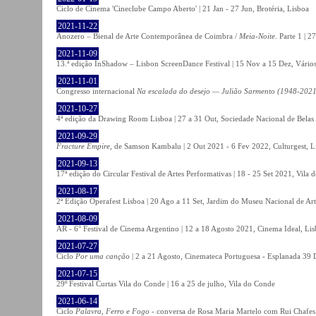
Ciclo de Cinema 'Cineclube Campo Aberto' | 21 Jan - 27 Jun, Brotéria, Lisboa
2021-11-22
Anozero – Bienal de Arte Contemporânea de Coimbra /
Meia-Noite
. Parte 1 | 
2021-11-09
13.ª edição InShadow – Lisbon ScreenDance Festival | 15 Nov a 15 Dez, Vários
2021-11-01
Congresso internacional
Na escalada do desejo — Julião Sarmento (1948-2021
2021-10-27
4ª edição da Drawing Room Lisboa | 27 a 31 Out, Sociedade Nacional de Belas 
2021-09-29
Fracture Empire
, de Samson Kambalu | 2 Out 2021 - 6 Fev 2022, Culturgest, L
2021-09-13
17ª edição do Circular Festival de Artes Performativas | 18 - 25 Set 2021, Vila
2021-08-17
2ª Edição Operafest Lisboa | 20 Ago a 11 Set, Jardim do Museu Nacional de Art
2021-08-09
AR - 6° Festival de Cinema Argentino | 12 a 18 Agosto 2021, Cinema Ideal, Li
2021-07-27
Ciclo
Por uma canção
| 2 a 21 Agosto, Cinemateca Portuguesa - Esplanada 39 
2021-07-15
29º Festival Curtas Vila do Conde | 16 a 25 de julho, Vila do Conde
2021-06-14
Ciclo
Palavra, Ferro e Fogo
- conversa de Rosa Maria Martelo com Rui Chafes |