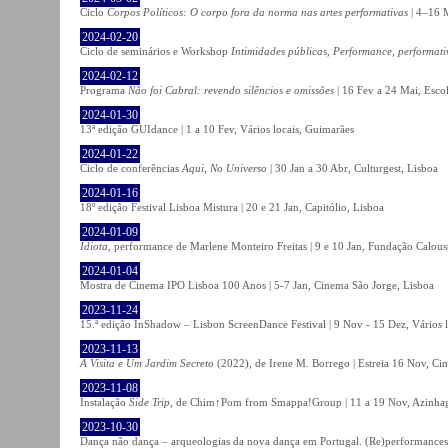
Ciclo
Corpos Políticos: O corpo fora da norma nas artes performativas
| 4–16 M
2024-02-20
Ciclo de seminários e Workshop
Intimidades públicas, Performance, performati
2024-02-12
Programa
Não foi Cabral: revendo silêncios e omissões
| 16 Fev a 24 Mai, Escol
2024-01-30
13ª edição GUIdance | 1 a 10 Fev, Vários locais, Guimarães
2024-01-22
Ciclo de conferências
Aqui, No Universo
| 30 Jan a 30 Abr, Culturgest, Lisboa
2024-01-16
18º edição Festival Lisboa Mistura | 20 e 21 Jan, Capitólio, Lisboa
2024-01-09
Idiota
, performance de Marlene Monteiro Freitas | 9 e 10 Jan, Fundação Calou
2024-01-04
Mostra de Cinema IPO Lisboa 100 Anos | 5-7 Jan, Cinema São Jorge, Lisboa
2023-11-24
15.ª edição InShadow – Lisbon ScreenDance Festival | 9 Nov - 15 Dez, Vários l
2023-11-13
A Visita e Um Jardim Secreto
(2022), de Irene M. Borrego | Estreia 16 Nov, Ci
2023-11-08
Instalação
Side Trip
, de Chim↑Pom from Smappa!Group | 11 a 19 Nov, Azinhaga
2023-10-30
Dança não dança – arqueologias da nova dança em Portugal. (Re)performances,