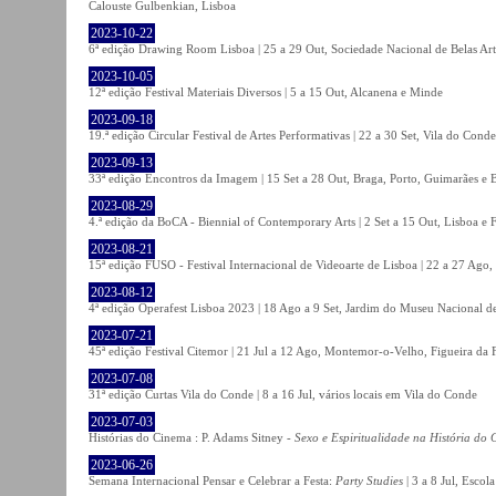
Calouste Gulbenkian, Lisboa
2023-10-22
6ª edição Drawing Room Lisboa | 25 a 29 Out, Sociedade Nacional de Belas Art
2023-10-05
12ª edição Festival Materiais Diversos | 5 a 15 Out, Alcanena e Minde
2023-09-18
19.ª edição Circular Festival de Artes Performativas | 22 a 30 Set, Vila do Conde
2023-09-13
33ª edição Encontros da Imagem | 15 Set a 28 Out, Braga, Porto, Guimarães e 
2023-08-29
4.ª edição da BoCA - Biennial of Contemporary Arts | 2 Set a 15 Out, Lisboa e 
2023-08-21
15ª edição FUSO - Festival Internacional de Videoarte de Lisboa | 22 a 27 Ago, 
2023-08-12
4ª edição Operafest Lisboa 2023 | 18 Ago a 9 Set, Jardim do Museu Nacional de
2023-07-21
45ª edição Festival Citemor | 21 Jul a 12 Ago, Montemor-o-Velho, Figueira da
2023-07-08
31ª edição Curtas Vila do Conde | 8 a 16 Jul, vários locais em Vila do Conde
2023-07-03
Histórias do Cinema : P. Adams Sitney -
Sexo e Espiritualidade na História do
2023-06-26
Semana Internacional Pensar e Celebrar a Festa:
Party Studies
| 3 a 8 Jul, Escol