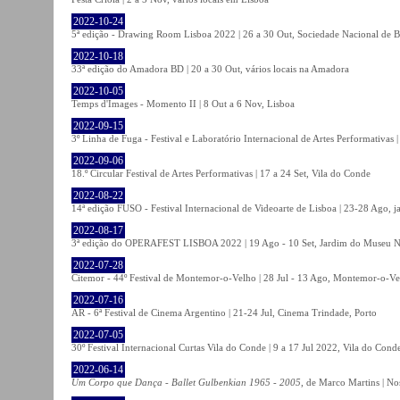
2022-10-24
5ª edição - Drawing Room Lisboa 2022 | 26 a 30 Out, Sociedade Nacional de Be
2022-10-18
33ª edição do Amadora BD | 20 a 30 Out, vários locais na Amadora
2022-10-05
Temps d'Images - Momento II | 8 Out a 6 Nov, Lisboa
2022-09-15
3º Linha de Fuga - Festival e Laboratório Internacional de Artes Performativas 
2022-09-06
18.º Circular Festival de Artes Performativas | 17 a 24 Set, Vila do Conde
2022-08-22
14ª edição FUSO - Festival Internacional de Videoarte de Lisboa | 23-28 Ago, j
2022-08-17
3ª edição do OPERAFEST LISBOA 2022 | 19 Ago - 10 Set, Jardim do Museu Na
2022-07-28
Citemor - 44º Festival de Montemor-o-Velho | 28 Jul - 13 Ago, Montemor-o-Ve
2022-07-16
AR - 6ª Festival de Cinema Argentino | 21-24 Jul, Cinema Trindade, Porto
2022-07-05
30º Festival Internacional Curtas Vila do Conde | 9 a 17 Jul 2022, Vila do Cond
2022-06-14
Um Corpo que Dança - Ballet Gulbenkian 1965 - 2005
, de Marco Martins | No