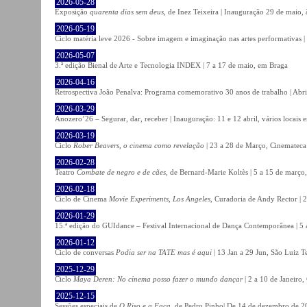
2026-05-28
Exposição
quarenta dias sem deus
, de Inez Teixeira | Inauguração 29 de maio
2026-05-19
Ciclo matéria leve 2026 - Sobre imagem e imaginação nas artes performativas |
2026-05-07
3.ª edição Bienal de Arte e Tecnologia INDEX | 7 a 17 de maio, em Braga
2026-04-16
Retrospectiva João Penalva: Programa comemorativo 30 anos de trabalho | Abri
2026-03-29
Anozero’26 – Segurar, dar, receber | Inauguração: 11 e 12 abril, vários locais
2026-03-19
Ciclo
Rober Beavers, o cinema como revelação
| 23 a 28 de Março, Cinemateca
2026-02-28
Teatro
Combate de negro e de cães
, de Bernard-Marie Koltès | 5 a 15 de março,
2026-02-18
Ciclo de Cinema
Movie Experiments, Los Angeles
, Curadoria de Andy Rector | 2
2026-01-29
15.ª edição do GUIdance – Festival Internacional de Dança Contemporânea | 5 
2026-01-12
Ciclo de conversas
Podia ser na TATE mas é aqui
| 13 Jan a 29 Jun, São Luiz T
2025-12-29
Ciclo
Maya Deren: No cinema posso fazer o mundo dançar
| 2 a 10 de Janeiro
2025-12-15
Sessões especiais de
O Riso e a Faca
, de Pedro Pinho| De 14 de dezembro de 20