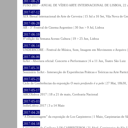
2017-08-21
FUSO 2017 - ANUAL DE VÍDEO ARTE INTERNACIONAL DE LISBOA, 22 a 
2017-07-12
XIX Bienal Internacional de Arte de Cerveira | 15 Jul a 16 Set, Vila Nova de Ce
2017-06-28
AR - 3° Festival de Cinema Argentino | 30 Jun > 9 Jul, Lisboa
2017-06-19
4ª edição da Semana Acesso Cultura | 19 > 25 Jun, Lisboa
2017-06-14
UNDERSCORE - Festival de Música, Som, Imagem em Movimento e Arquivo | 1
2017-06-06
InArt - Abertura oficial: Concerto e Performance | 6 a 11 Jun, Teatro São Luiz
2017-05-31
Seminário InArt - Intersecção de Experiências Práticas e Teóricas na Arte Part
2017-05-23
Ciclo de Conferências da exposição
O mais profundo é a pele
| 27 Mai, 18h30, 
2017-05-17
ARCOlisboa 2017 | 18 a 21 de maio, Cordoaria Nacional
2017-05-03
IndieLisboa 2017 | 3 a 14 Maio
2017-04-28
“A Desmontagem” da exposição de Los Carpinteros | 1 Maio, Carpintarias de S
2017-04-18
Lançamento do Catálogo LOS CARPINTEROS | 21 Abril, Carpintarias de São 