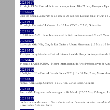
2023-06-17
1ª Edição DUSK Festival de Arte contemporânea | 18 e 21 Jun, Alentejo e Alga
2023-06-12
Ciclo de cinema
Lançaram-se ao assalto do céu
, por Luciana Fina | 14 Jun a 5
2023-06-01
35ª edição Festivais Gil Vicente | 1 a 10 Jun, CCVF e CIAJG, Guimarães
2023-05-24
ARCOlisboa 2023 - Feira Internacional de Arte Contemporânea | 25 a 28 Maio,
2023-05-17
Exposição
Gris, Vide, Cris
, de Rui Chafes e Alberto Giacometti | 18 Mai a 18 S
2023-05-04
4ª edição Cumplicidades – Festival Internacional de Dança Contemporânea de L
2023-04-25
3ª edição TRANSBORDA - Mostra Internacional de Artes Performativas de Alma
2023-04-10
7.ª edição DDD – Festival Dias da Dança 2023 | 18 a 30 Abr, Porto, Matosinhos
2023-03-31
Festival Abril Dança Coimbra | 1 a 30 Abr, Vários locais, Coimbra
2023-03-21
Para o Gil
- Programa de homenagem a Gil Mendo | 23-25 Mar, Culturgest, Li
2023-03-13
Conferência-performance
Olha o dia de ontem chegando - Samba: guardião 
Universidade Católica, Porto