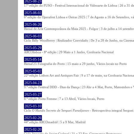
2025-08-23
17ª edição do FUSO - Festival Internacional de Videoarte de Lisboa | 26 a 31 d
2025-08-02
6ª edição do Operafest Lisboa e Oeiras 2025 | 7 de Agosto a 16 de Setembro, vá
2025-06-26
Bienal de Arte Contemporânea da Maia 2025 - Fulgor | 3 de julho a 14 setemb
2025-06-03
Ciclo Billy Woodberry | Realizador Convidado | De 3 a 28 de Junho, na Cinema
2025-05-29
ARCOlisboa - 8ª edição | 29 Maio a 1 Junho, Cordoaria Nacional
2025-05-14
Bienal'25 Fotografia do Porto | 15 maio a 29 junho, Vários locais no Porto
2025-05-02
22ª edição Lisbon Art and Antiques Fair | 9 a 17 de maio, na Cordoaria Naciona
2025-04-23
9.ª edição Festival DDD - Dias da Dança | 23 Abr a 4 Mai, Porto, Matosinhos e
2025-03-27
8.ª edição Porto Femme | 7 a 13 Abril, Vários locais, Porto
2025-03-10
Ciclo
O Mundo Secreto de Serguei Paradjanov
- Retrospectiva integral Sergu
2025-02-26
44ª edição ARCOmadrid | 5 a 9 Mar, Madrid
2025-02-20
Ciclo
Imagens de Javier Codesal
| 21 e 22 Fev, Cinemateca Portuguesa