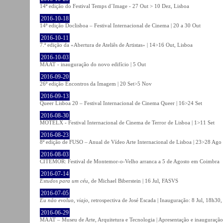
14ª edição do Festival Temps d´Image - 27 Out > 10 Dez, Lisboa
2016-10-18
14ª edição Doclisboa – Festival Internacional de Cinema | 20 a 30 Out
2016-10-11
7.ª edição da «Abertura de Ateliês de Artistas» | 14>16 Out, Lisboa
2016-10-03
MAAT - inauguração do novo edifício | 5 Out
2016-09-20
26ª edição Encontros da Imagem | 20 Set>5 Nov
2016-09-13
Queer Lisboa 20 – Festival Internacional de Cinema Queer | 16>24 Set
2016-08-30
MOTELX - Festival Internacional de Cinema de Terror de Lisboa | 1>11 Set
2016-08-23
8ª edição de FUSO – Anual de Vídeo Arte Internacional de Lisboa | 23>28 Ago
2016-08-03
CITEMOR: Festival de Montemor-o-Velho arranca a 5 de Agosto em Coimbra
2016-07-14
Estudos para um céu
, de Michael Biberstein | 16 Jul, FASVS
2016-07-05
Eu não evoluo, viajo
, retrospectiva de José Escada | Inauguração: 8 Jul, 18h3
2016-06-29
MAAT – Museu de Arte, Arquitetura e Tecnologia | Apresentação e inauguração