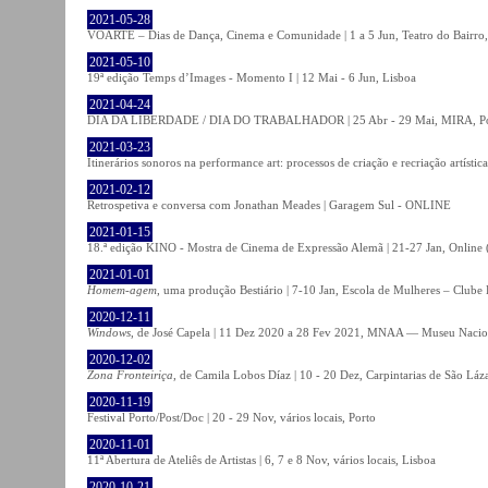
2021-05-28
VOARTE – Dias de Dança, Cinema e Comunidade | 1 a 5 Jun, Teatro do Bairro,
2021-05-10
19ª edição Temps d’Images - Momento I | 12 Mai - 6 Jun, Lisboa
2021-04-24
DIA DA LIBERDADE / DIA DO TRABALHADOR | 25 Abr - 29 Mai, MIRA, P
2021-03-23
Itinerários sonoros na performance art: processos de criação e recriação artíst
2021-02-12
Retrospetiva e conversa com Jonathan Meades | Garagem Sul - ONLINE
2021-01-15
18.ª edição KINO - Mostra de Cinema de Expressão Alemã | 21-27 Jan, Online (
2021-01-01
Homem-agem
, uma produção Bestiário | 7-10 Jan, Escola de Mulheres – Clube 
2020-12-11
Windows
, de José Capela | 11 Dez 2020 a 28 Fev 2021, MNAA — Museu Nacion
2020-12-02
Zona Fronteiriça
, de Camila Lobos Díaz | 10 - 20 Dez, Carpintarias de São Láz
2020-11-19
Festival Porto/Post/Doc | 20 - 29 Nov, vários locais, Porto
2020-11-01
11ª Abertura de Ateliês de Artistas | 6, 7 e 8 Nov, vários locais, Lisboa
2020-10-21