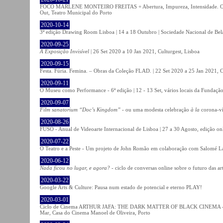
FOCO MARLENE MONTEIRO FREITAS + Abertura, Impureza, Intensidade. Olhare
Out, Teatro Municipal do Porto
2020-10-14
3ª edição Drawing Room Lisboa | 14 a 18 Outubro | Sociedade Nacional de Bela
2020-09-25
A Exposição Invisível
| 26 Set 2020 a 10 Jan 2021, Culturgest, Lisboa
2020-09-15
Festa. Fúria. Femina. – Obras da Coleção FLAD. | 22 Set 2020 a 25 Jan 2021, C
2020-09-11
O Museu como Performance - 6ª edição | 12 - 13 Set, vários locais da Fundação
2020-09-07
Film sanatorium “Doc’s Kingdom”
- ou uma modesta celebração
à la
corona-ví
2020-08-26
FUSO - Anual de Videoarte Internacional de Lisboa | 27 a 30 Agosto, edição on
2020-07-22
O Teatro e a Peste - Um projeto de John Romão em colaboração com Salomé La
2020-06-12
Nada ficou no lugar, e agora?
- ciclo de conversas online sobre o futuro das ar
2020-03-22
Google Arts & Culture: Pausa num estado de potencial e eterno PLAY!
2020-03-01
Ciclo de Cinema ARTHUR JAFA: THE DARK MATTER OF BLACK CINEMA - 
Mar, Casa do Cinema Manoel de Oliveira, Porto