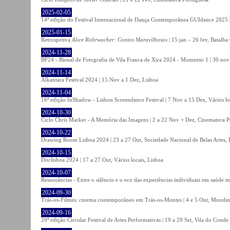
2025-02-05
14ª edição do Festival Internacional de Dança Contemporânea GUIdance 2025 |
2025-01-15
Retrospetiva
Alice Rohrwacher: Contos Maravilhosos
| 15 jan – 26 fev, Batalh
2024-11-28
BF24 - Bienal de Fotografia de Vila Franca de Xira 2024 - Momento 1 | 30 nov 
2024-11-14
Alkantara Festival 2024 | 15 Nov a 1 Dez, Lisboa
2024-11-04
16ª edição InShadow - Lisbon Screendance Festival | 7 Nov a 15 Dez, Vários lo
2024-10-30
Ciclo Chris Marker - A Memória das Imagens | 2 a 22 Nov + Dez, Cinemateca P
2024-10-22
Drawing Room Lisboa 2024 | 23 a 27 Out, Sociedade Nacional de Belas Artes, 
2024-10-15
Doclisboa 2024 | 17 a 27 Out, Vários locais, Lisboa
2024-10-07
Ressonâncias - Entre o silêncio e o eco das experiências individuais em saúde 
2024-09-30
Trás-os-Filmes: cinema contemporâneo em Trás-os-Montes | 4 e 5 Out, Mondi
2024-09-16
20ª edição Circular Festival de Artes Performativas | 19 a 29 Set, Vila do Conde