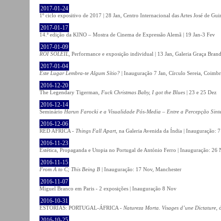
2017-01-24
1º ciclo expositivo de 2017 | 28 Jan, Centro Internacional das Artes José de Gu
2017-01-17
14.ª edição da KINO – Mostra de Cinema de Expressão Alemã | 19 Jan-3 Fev
2017-01-09
ROI SOLEIL
, Performance e exposição individual | 13 Jan, Galeria Graça Bran
2017-01-04
Este Lugar Lembra-te Algum Sítio?
| Inauguração 7 Jan, Círculo Sereia, Coimb
2016-12-20
The Legendary Tigerman,
Fuck Christmas Baby, I got the Blues
| 23 e 25 Dez
2016-12-14
Seminário
Harun Farocki e a Visualidade Pós-Media – Entre a Percepção Sinté
2016-12-06
RED AFRICA -
Things Fall Apart
, na Galeria Avenida da Índia | Inauguração:
2016-11-23
Estética, Propaganda e Utopia no Portugal de António Ferro | Inauguração: 26 
2016-11-15
From A to C; This Being B
| Inauguração: 17 Nov, Manchester
2016-11-07
Miguel Branco em Paris - 2 exposições | Inauguração 8 Nov
2016-10-31
ESTÓRIAS: PORTUGAL-ÁFRICA -
Natureza Morta. Visages d’une Dictature
, 
2016-10-25