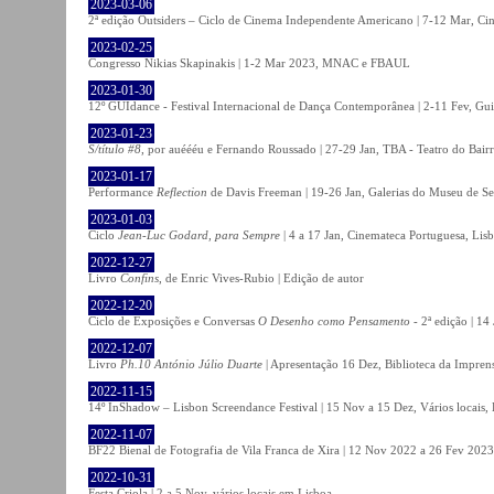
2023-03-06
2ª edição Outsiders – Ciclo de Cinema Independente Americano | 7-12 Mar, C
2023-02-25
Congresso Nikias Skapinakis | 1-2 Mar 2023, MNAC e FBAUL
2023-01-30
12º GUIdance - Festival Internacional de Dança Contemporânea | 2-11 Fev, Gu
2023-01-23
S/título #8
, por auéééu e Fernando Roussado | 27-29 Jan, TBA - Teatro do Bair
2023-01-17
Performance
Reflection
de Davis Freeman | 19-26 Jan, Galerias do Museu de Ser
2023-01-03
Ciclo
Jean-Luc Godard, para Sempre
| 4 a 17 Jan, Cinemateca Portuguesa, Lis
2022-12-27
Livro
Confins
, de Enric Vives-Rubio | Edição de autor
2022-12-20
Ciclo de Exposições e Conversas
O Desenho como Pensamento
- 2ª edição | 14
2022-12-07
Livro
Ph.10 António Júlio Duarte
| Apresentação 16 Dez, Biblioteca da Impren
2022-11-15
14º InShadow – Lisbon Screendance Festival | 15 Nov a 15 Dez, Vários locais,
2022-11-07
BF22 Bienal de Fotografia de Vila Franca de Xira | 12 Nov 2022 a 26 Fev 2023, 
2022-10-31
Festa Criola | 2 a 5 Nov, vários locais em Lisboa