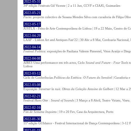
2022-05-31
34ª edição Festivais Gil Vicente | 2 a 11 Jun, CCVF e CIAJG, Guimarães
2022-05-21
Pacto
: projecto colectivo de Susana Mendes Silva com curadoria de Filipa Oli
2022-05-17
JUSTLX - Feira de Arte Contemporânea de Lisboa | 19 a 22 Maio, Centro de C
2022-04-29
LAAF - Lisbon Art and Antiques Fair'22 | 30 Abr a 8 Mai, Cordoaria Nacional,
2022-04-14
Festival Política
: exposições de Pauliana Valente Pimentel, Viton Araújo e Die
2022-04-08
AIRES
Uma performance em três actos, Ciclo
Sound and Future - Four Tools t
Lisboa
2022-03-12
Ciclo de Conferências
Políticas da Estética: O Futuro do Sensível
| Curadoria e
2022-03-08
Exposição
Traverser la nuit. Obras da Coleção Antoine de Galbert
| 12 Mar a 2
2022-02-21
Festival
Hans Otte : Sound of Sounds
| 3 Março a 8 Abril, Teatro Viriato, Viseu.
2022-02-16
Fim de Semana Inquieto
| 19 e 20 Fev, Casa da Arquitectura, Porto
2022-01-30
11ª edição GUIdance - Festival Internacional de Dança Contemporânea | 3-12 Fe
2022-01-19