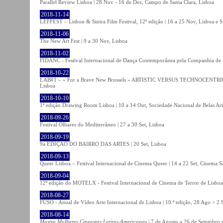
Parallel Review Lisboa | 28 Nov - 16 de Dez, Campo de Santa Clara, Lisboa
2018-11-14
LEFFEST – Lisbon & Sintra Film Festival, 12ª edição | 16 a 25 Nov, Lisboa e S
2018-11-06
The New Art Fest | 9 a 30 Nov, Lisboa
2018-11-02
FIDANC - Festival Internacional de Dança Contemporânea pela Companhia de
2018-10-22
LAB#1 – « For a Brave New Brussels » ARTISTIC VERSUS TECHNOCENTRI
Lisboa
2018-10-10
1ª edição Drawing Room Lisboa | 10 a 14 Out, Sociedade Nacional de Belas Art
2018-09-26
Festival Olhares do Mediterrâneo | 27 a 30 Set, Lisboa
2018-09-19
9a EDIÇÃO DO BAIRRO DAS ARTES | 20 Set, Lisboa
2018-09-13
Queer Lisboa – Festival Internacional de Cinema Queer | 14 a 22 Set, Cinema 
2018-09-04
12ª edição do MOTELX - Festival Internacional de Cinema de Terror de Lisboa 
2018-08-27
FUSO - Anual de Vídeo Arte Internacional de Lisboa | 10.ª edição, 28 Ago > 2 
2018-08-14
Mostra Mulheres Cineastas Latino-Americanas
| 7 de Agosto a 26 de Setembro 