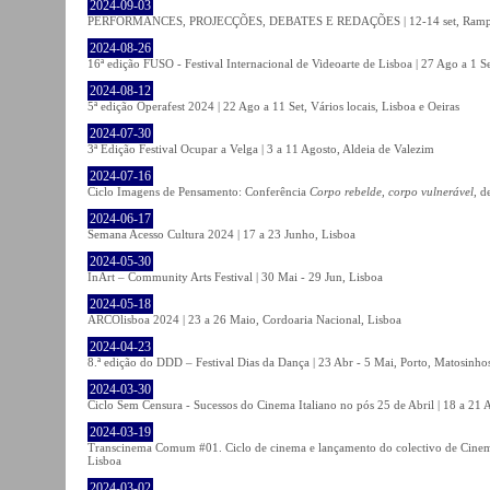
2024-09-03
PERFORMANCES, PROJECÇÕES, DEBATES E REDAÇÕES | 12-14 set, Rampa
2024-08-26
16ª edição FUSO - Festival Internacional de Videoarte de Lisboa | 27 Ago a 1 Se
2024-08-12
5ª edição Operafest 2024 | 22 Ago a 11 Set, Vários locais, Lisboa e Oeiras
2024-07-30
3ª Edição Festival Ocupar a Velga | 3 a 11 Agosto, Aldeia de Valezim
2024-07-16
Ciclo Imagens de Pensamento: Conferência
Corpo rebelde, corpo vulnerável
, d
2024-06-17
Semana Acesso Cultura 2024 | 17 a 23 Junho, Lisboa
2024-05-30
InArt – Community Arts Festival | 30 Mai - 29 Jun, Lisboa
2024-05-18
ARCOlisboa 2024 | 23 a 26 Maio, Cordoaria Nacional, Lisboa
2024-04-23
8.ª edição do DDD – Festival Dias da Dança | 23 Abr - 5 Mai, Porto, Matosinho
2024-03-30
Ciclo Sem Censura - Sucessos do Cinema Italiano no pós 25 de Abril | 18 a 21
2024-03-19
Transcinema Comum #01. Ciclo de cinema e lançamento do colectivo de Cine
Lisboa
2024-03-02