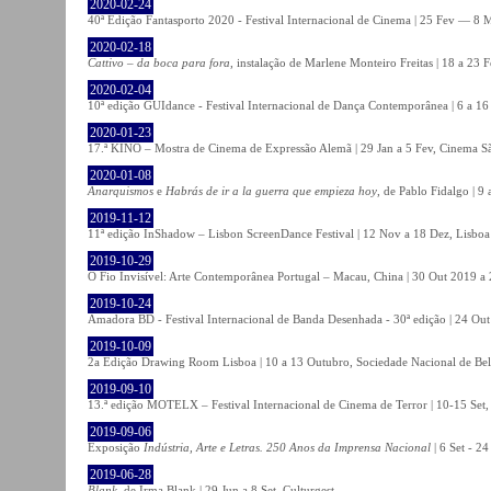
2020-02-24
40ª Edição Fantasporto 2020 - Festival Internacional de Cinema | 25 Fev — 8 M
2020-02-18
Cattivo – da boca para fora
, instalação de Marlene Monteiro Freitas | 18 a 23 
2020-02-04
10ª edição GUIdance - Festival Internacional de Dança Contemporânea | 6 a 16
2020-01-23
17.ª KINO – Mostra de Cinema de Expressão Alemã | 29 Jan a 5 Fev, Cinema Sã
2020-01-08
Anarquismos
e
Habrás de ir a la guerra que empieza hoy
, de Pablo Fidalgo | 9 
2019-11-12
11ª edição InShadow – Lisbon ScreenDance Festival | 12 Nov a 18 Dez, Lisboa
2019-10-29
O Fio Invisível: Arte Contemporânea Portugal – Macau, China | 30 Out 2019 
2019-10-24
Amadora BD - Festival Internacional de Banda Desenhada - 30ª edição | 24 Ou
2019-10-09
2a Edição Drawing Room Lisboa | 10 a 13 Outubro, Sociedade Nacional de Bel
2019-09-10
13.ª edição MOTELX – Festival Internacional de Cinema de Terror | 10-15 Set,
2019-09-06
Exposição
Indústria, Arte e Letras. 250 Anos da Imprensa Nacional
| 6 Set - 2
2019-06-28
Blank
, de Irma Blank | 29 Jun a 8 Set, Culturgest