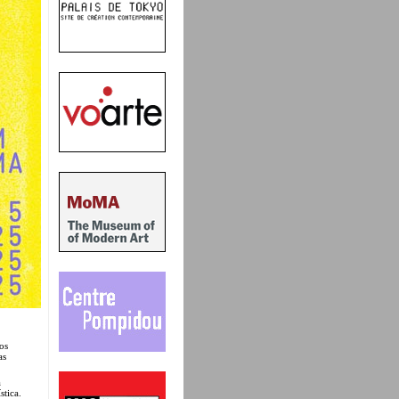
os
as
a
stica.