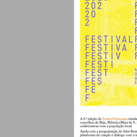
A 4.ª edição do
Festival Futurama
instal
concelhos de Beja, Mértola (Mina de S.
colaborativas com a população local.
Ainda com a programação de John Romão,
plataforma de criação e diálogo com o te