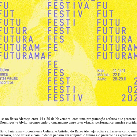
a-se no Baixo Alentejo entre 14 e 29 de Novembro, com uma programação artística que percorre 
 Domingos) e Alvito, promovendo o cruzamento entre artes visuais, performance, música e prátic
 o Futurama – Ecossistema Cultural e Artístico do Baixo Alentejo volta a afirmar-se como um
rritório, onde artistas e comunidades pensam em conjunto o futuro e o presente da expressão artí