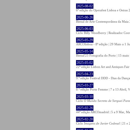
2025-08-02
6ª edição do Operafest Lisboa e Oeiras 
2025-06-26
Bienal de Arte Contemporânea da Maia 
2025-06-03
Ciclo Billy Woodberry | Realizador Con
2025-05-29
ARCOlisboa - 8ª edição | 29 Maio a 1 J
2025-05-14
Bienal'25 Fotografia do Porto | 15 maio 
2025-05-02
22ª edição Lisbon Art and Antiques Fair
2025-04-23
9.ª edição Festival DDD - Dias da Dança
2025-03-27
8.ª edição Porto Femme | 7 a 13 Abril, V
2025-03-10
Ciclo
O Mundo Secreto de Serguei Par
2025-02-26
44ª edição ARCOmadrid | 5 a 9 Mar, Ma
2025-02-20
Ciclo
Imagens de Javier Codesal
| 21 e 