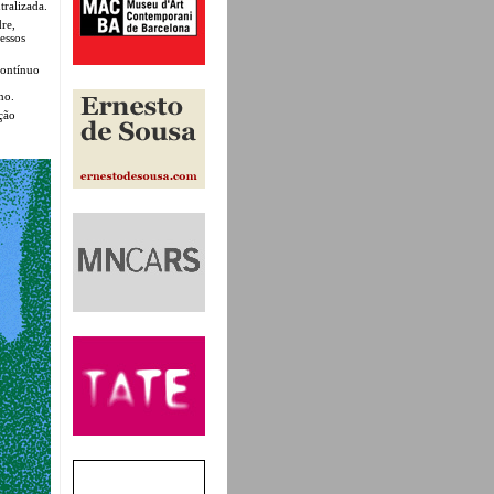
tralizada.
dre,
cessos
contínuo
no.
ção