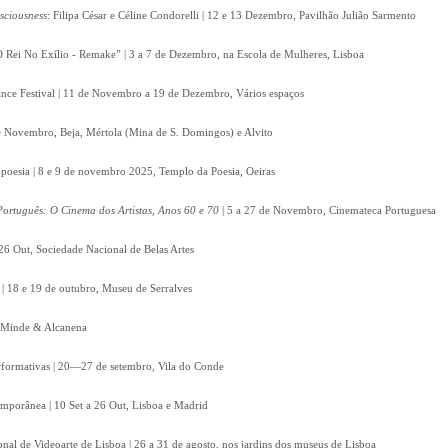
nsciousness
: Filipa César e Céline Condorelli | 12 e 13 Dezembro, Pavilhão Julião Sarmento
 Rei No Exílio - Remake” | 3 a 7 de Dezembro, na Escola de Mulheres, Lisboa
nce Festival | 11 de Novembro a 19 de Dezembro, Vários espaços
 de Novembro, Beja, Mértola (Mina de S. Domingos) e Alvito
poesia | 8 e 9 de novembro 2025, Templo da Poesia, Oeiras
ortuguês: O Cinema dos Artistas, Anos 60 e 70
| 5 a 27 de Novembro, Cinemateca Portuguesa
26 Out, Sociedade Nacional de Belas Artes
| 18 e 19 de outubro, Museu de Serralves
t, Minde & Alcanena
Performativas | 20—27 de setembro, Vila do Conde
emporânea | 10 Set a 26 Out, Lisboa e Madrid
onal de Videoarte de Lisboa | 26 a 31 de agosto, nos jardins dos museus de Lisboa