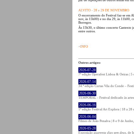
ALVITO - 28 e 29 DE NOVEMBRO
O encerramento do Festival faz-se em Al
nov, às 15h00) e no dia 29, às 11h00, 
Borregos.
Às 15h30, o último concerto Cantexto j
entre outros.
+INFO
Outros artigos:
2026-07-28
7ª edição Operafest Lisboa & Oeiras | 5
2026-07-14
34.ª edição Curtas Vila do Conde – Fest
2026-06-30
TEMPORAL - Festival dedicado às artes
2026-06-16
1ª edição Festival Art Explora | 18 a 2
2026-06-04
Filmes de João Penalva | 8 e 9 de Junho
2026-05-28
Exposição
quarenta dias sem deus
, de 