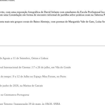
vito, com uma exposição fotográfica de David Infante com estudantes da Escola Profissional loc
com uma Constelação em forma de encontro informal de partilha sobre práticas orais na Taberna 
unta mais seis grupos corais do Baixo Alentejo, com poemas de Margarida Vale de Gato, Luísa So
 de Agosto a 11 de Setembro, Oeiras e Lisboa
ival Internacional de Cinema | 17 e 26 de julho, em Vila do Conde
 do tempo | 9 a 12 de Julho no Espaço Mira Forum, no Porto
8 de junho de 2026, na Marina de Cascais
, na Cinemateca Portuguesa
Inez Teixeira | Inauguração 29 de maio, às 18h30, SNBA