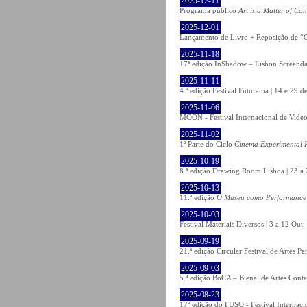
2025-12-11
Programa público
Art is a Matter of Co
2025-12-01
Lançamento de Livro + Reposição de “O
2025-11-18
17ª edição InShadow – Lisbon Screenda
2025-11-11
4.ª edição Festival Futurama | 14 e 29
2025-11-06
MOON - Festival Internacional de Video
2025-11-02
1ª Parte do Ciclo
Cinema Experimental P
2025-10-19
8.ª edição Drawing Room Lisboa | 23 a 
2025-10-13
11.ª edição
O Museu como Performance
2025-10-03
Festival Materiais Diversos | 3 a 12 Ou
2025-09-19
21.ª edição Circular Festival de Artes 
2025-09-03
5.ª edição BoCA – Bienal de Artes Cont
2025-08-23
17ª edição do FUSO - Festival Internaci