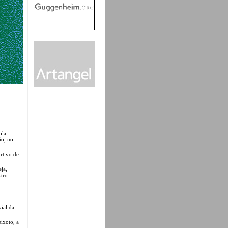
ola
ão, no
rtivo de
eja,
stro
ial da
ixoto, a