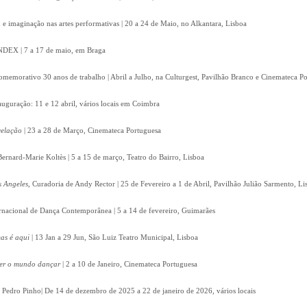
e imaginação nas artes performativas | 20 a 24 de Maio, no Alkantara, Lisboa
 INDEX | 7 a 17 de maio, em Braga
omemorativo 30 anos de trabalho | Abril a Julho, na Culturgest, Pavilhão Branco e Cinemateca P
auguração: 11 e 12 abril, vários locais em Coimbra
velação
| 23 a 28 de Março, Cinemateca Portuguesa
Bernard-Marie Koltès | 5 a 15 de março, Teatro do Bairro, Lisboa
s Angeles
, Curadoria de Andy Rector | 25 de Fevereiro a 1 de Abril, Pavilhão Julião Sarmento, Li
ernacional de Dança Contemporânea | 5 a 14 de fevereiro, Guimarães
as é aqui
| 13 Jan a 29 Jun, São Luiz Teatro Municipal, Lisboa
zer o mundo dançar
| 2 a 10 de Janeiro, Cinemateca Portuguesa
e Pedro Pinho| De 14 de dezembro de 2025 a 22 de janeiro de 2026, vários locais