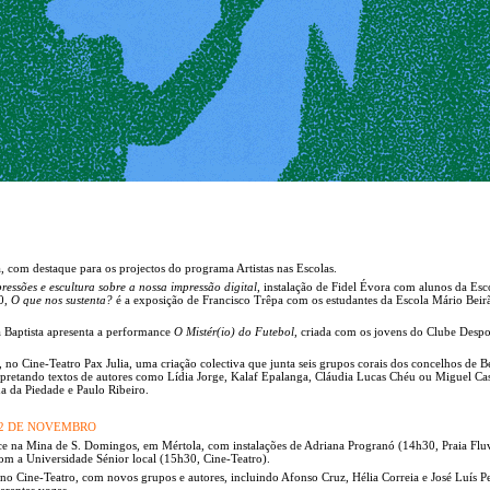
, com destaque para os projectos do programa Artistas nas Escolas.
ressões e escultura sobre a nossa impressão digital
, instalação de Fidel Évora com alunos da Esc
0,
O que nos sustenta?
é a exposição de Francisco Trêpa com os estudantes da Escola Mário Beir
a Baptista apresenta a performance
O Mistér(io) do Futebol
, criada com os jovens do Clube Despo
 no Cine-Teatro Pax Julia, uma criação colectiva que junta seis grupos corais dos concelhos de B
erpretando textos de autores como Lídia Jorge, Kalaf Epalanga, Cláudia Lucas Chéu ou Miguel Ca
a da Piedade e Paulo Ribeiro.
- 22 DE NOVEMBRO
e na Mina de S. Domingos, em Mértola, com instalações de Adriana Progranó (14h30, Praia Fluv
m a Universidade Sénior local (15h30, Cine-Teatro).
no Cine-Teatro, com novos grupos e autores, incluindo Afonso Cruz, Hélia Correia e José Luís Pe
erentes vozes.