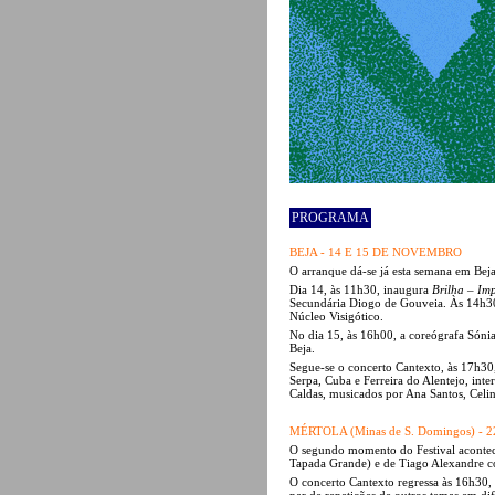
PROGRAMA
BEJA - 14 E 15 DE NOVEMBRO
O arranque dá-se já esta semana em Beja
Dia 14, às 11h30, inaugura
Brilha – Imp
Secundária Diogo de Gouveia. Às 14h3
Núcleo Visigótico.
No dia 15, às 16h00, a coreógrafa Sóni
Beja.
Segue-se o concerto Cantexto, às 17h30,
Serpa, Cuba e Ferreira do Alentejo, int
Caldas, musicados por Ana Santos, Celin
MÉRTOLA (Minas de S. Domingos) 
O segundo momento do Festival acontec
Tapada Grande) e de Tiago Alexandre co
O concerto Cantexto regressa às 16h30, 
par de repetições de outros temas em dif