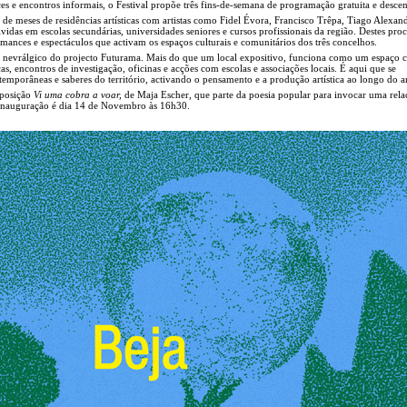
es e encontros informais, o Festival propõe três fins-de-semana de programação gratuita e descen
 de meses de residências artísticas com artistas como Fidel Évora, Francisco Trêpa, Tiago Alexan
vidas em escolas secundárias, universidades seniores e cursos profissionais da região. Destes pro
mances e espectáculos que activam os espaços culturais e comunitários dos três concelhos.
 nevrálgico do projecto Futurama. Mais do que um local expositivo, funciona como um espaço 
cas, encontros de investigação, oficinas e acções com escolas e associações locais. É aqui que se
temporâneas e saberes do território, activando o pensamento e a produção artística ao longo do a
xposição
Vi uma cobra a voar,
de Maja Escher, que parte da poesia popular para invocar uma rela
 A inauguração é dia 14 de Novembro às 16h30.