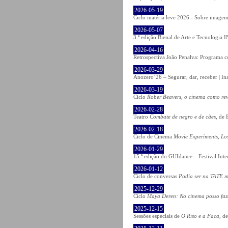
2026-05-19
Ciclo matéria leve 2026 - Sobre imagem 
2026-05-07
3.ª edição Bienal de Arte e Tecnologia
2026-04-16
Retrospectiva João Penalva: Programa c
2026-03-29
Anozero’26 – Segurar, dar, receber | In
2026-03-19
Ciclo
Rober Beavers, o cinema como re
2026-02-28
Teatro
Combate de negro e de cães
, de 
2026-02-18
Ciclo de Cinema
Movie Experiments, Lo
2026-01-29
15.ª edição do GUIdance – Festival Int
2026-01-12
Ciclo de conversas
Podia ser na TATE m
2025-12-29
Ciclo
Maya Deren: No cinema posso fa
2025-12-15
Sessões especiais de
O Riso e a Faca
, d