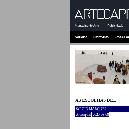
Magazine de Arte
Publicidade
Notícias
Entrevista
Estado d
AS ESCOLHAS DE...
SéRGIO MARQUES
Artecapital
2020-08-08