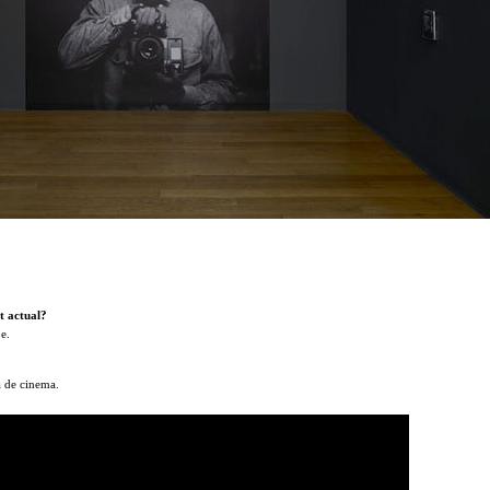
t actual?
e.
a de cinema.