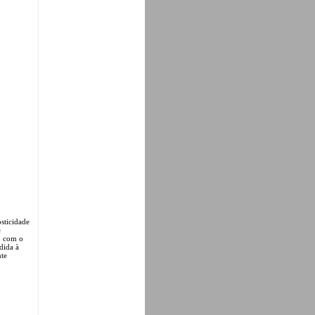
sticidade
e
, com o
dida à
nte