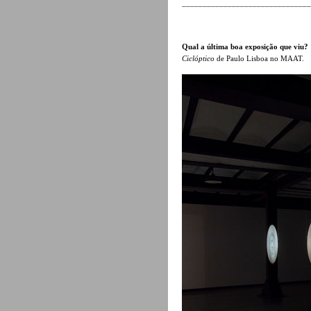
______________________________
Qual a última boa exposição que viu?
Ciclóptico
de Paulo Lisboa no MAAT.