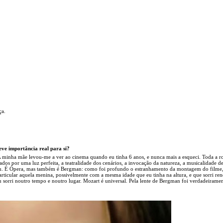
ça.
eve importância real para si?
A minha mãe levou-me a ver ao cinema quando eu tinha 6 anos, e nunca mais a esqueci. Toda a ro
dos por uma luz perfeita, a teatralidade dos cenários, a invocação da natureza, a musicalidade d
u. É Ópera, mas também é Bergman: como foi profundo o estranhamento da montagem do filme
articular aquela menina, possivelmente com a mesma idade que eu tinha na altura, e que sorri ren
 sorri noutro tempo e noutro lugar. Mozart é universal. Pela lente de Bergman foi verdadeirame