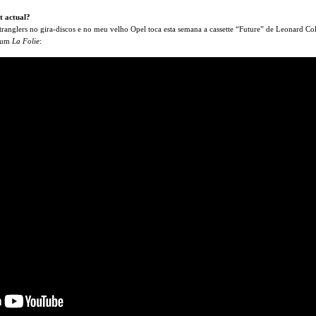
t actual?
ranglers no gira-discos e no meu velho Opel toca esta semana a cassette “Future” de Leonard Co
lbum
La Folie
: