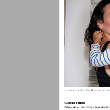
[Eu com a minha filha Maria Isabel ao 
Catarina Patrício
Artista Visual, Professora e Investiga