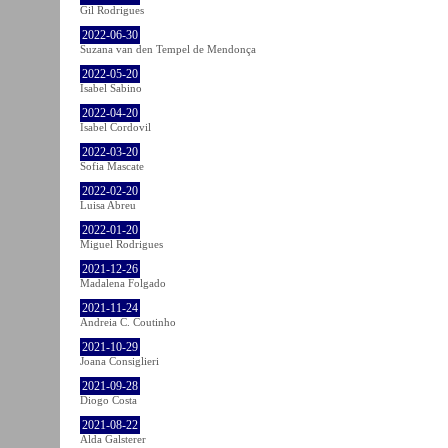
Gil Rodrigues
2022-06-30
Suzana van den Tempel de Mendonça
2022-05-20
Isabel Sabino
2022-04-20
Isabel Cordovil
2022-03-20
Sofia Mascate
2022-02-20
Luisa Abreu
2022-01-20
Miguel Rodrigues
2021-12-26
Madalena Folgado
2021-11-24
Andreia C. Coutinho
2021-10-29
Joana Consiglieri
2021-09-28
Diogo Costa
2021-08-22
Alda Galsterer