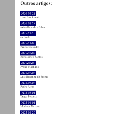
Outros artigos:
2026-03-22
Ivan Nascimento
2026-02-17
João Almeida e Silva
2025-12-15
Ju Bock
2025-11-06
Bruno Saavedra
2025-10-02
Bartolomeu Santos
2025-08-09
Ivone Machado
2025-07-05
Luís Baganha de Freitas
2025-06-07
Pedro Alves
2025-05-01
Tiago Pestana
2025-04-01
Matheus Novaes
2025-02-20