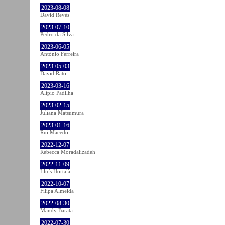
2023-08-08
David Revés
2023-07-10
Pedro da Silva
2023-06-05
António Ferreira
2023-05-03
David Rato
2023-03-16
Alípio Padilha
2023-02-15
Juliana Matsumura
2023-01-16
Rui Macedo
2022-12-07
Rebecca Moradalizadeh
2022-11-09
Lluís Hortalà
2022-10-07
Filipa Almeida
2022-08-30
Mandy Barata
2022-07-30