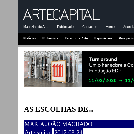
Magazine de Arte
Publicidade
Contactos
Home
Agenda-
Notícias
Entrevista
Estado da Arte
Exposições
Perspetiv
AS ESCOLHAS DE...
MARIA JOÃO MACHADO
Artecapital
2017-03-24