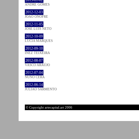
ANDRÉ GOMES
2012-12-03
JOÃO ONOFRE
2012-11-05
JOSÉ LUÍS NETO
2012-10-09
LÚCIA MARQUES
2012-09-10
INEZ TEIXEIRA
2012-08-07
VASCO ARAÚJO
2012-07-04
NUNO CERA
2012-06-14
JULIÃO SARMENTO
© Copyright artecapital.art 2006