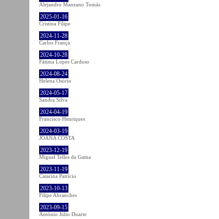
Alejandro Manzano Tomás
2025-01-16
Cristina Filipe
2024-11-28
Carlos França
2024-10-28
Fátima Lopes Cardoso
2024-08-24
Helena Osório
2024-05-17
Sandra Silva
2024-04-19
Francisco Henriques
2024-03-19
JOANA COSTA
2023-12-19
Miguel Telles da Gama
2023-11-19
Catarina Patrício
2023-10-13
Filipe Abranches
2023-09-15
António Júlio Duarte