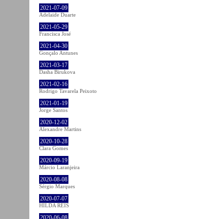
2021-07-09
Adelaide Duarte
2021-05-29
Francisca José
2021-04-30
Gonçalo Antunes
2021-03-17
Dasha Birukova
2021-02-16
Rodrigo Tavarela Peixoto
2021-01-19
Jorge Santos
2020-12-02
Alexandre Martins
2020-10-28
Clara Gomes
2020-09-19
Márcio Laranjeira
2020-08-08
Sérgio Marques
2020-07-07
HILDA REIS
2020-06-08