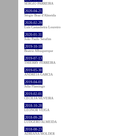
SÉRGIO PARREIRA
2020-04-21
Sérgio Braz d'Almeida
2020-02-29
Luís Castanheira Loureiro
2020-01-31
João Paulo Serafim
2019-10-18
Beatriz Albuquerque
2019-07-13
THIERRY FERREIRA
2019-05-30
ANDREIA GARCIA
2019-04-01
Julia Flamingo
2019-02-01
CECÍLIA SILVEIRA
2018-10-28
LEONOR VEIGA
2018-09-28
LUDGERO ALMEIDA
2018-08-23
ADRIANA MOLDER