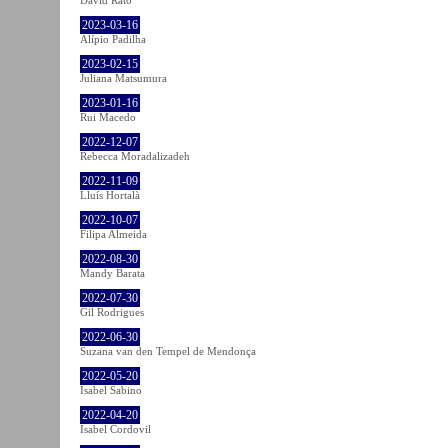
2023-03-16
Alípio Padilha
2023-02-15
Juliana Matsumura
2023-01-16
Rui Macedo
2022-12-07
Rebecca Moradalizadeh
2022-11-09
Lluís Hortalà
2022-10-07
Filipa Almeida
2022-08-30
Mandy Barata
2022-07-30
Gil Rodrigues
2022-06-30
Suzana van den Tempel de Mendonça
2022-05-20
Isabel Sabino
2022-04-20
Isabel Cordovil