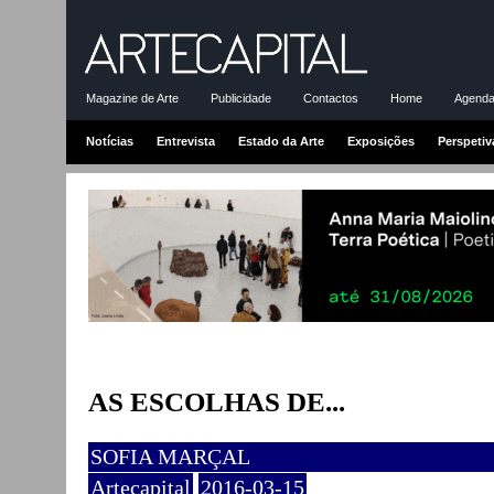
Magazine de Arte
Publicidade
Contactos
Home
Agenda-
Notícias
Entrevista
Estado da Arte
Exposições
Perspetiv
AS ESCOLHAS DE...
SOFIA MARÇAL
Artecapital
2016-03-15