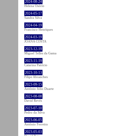
2024-08-24
Helena Osório
2024-05-17
Sandra Silva
2024-04-19
Francisco Henriques
2024-03-19
JOANA COSTA
2023-12-19
Miguel Telles da Gama
2023-11-19
Catarina Patrício
2023-10-13
Filipe Abranches
2023-09-15
António Júlio Duarte
2023-08-08
David Revés
2023-07-10
Pedro da Silva
2023-06-05
António Ferreira
2023-05-03
David Rato