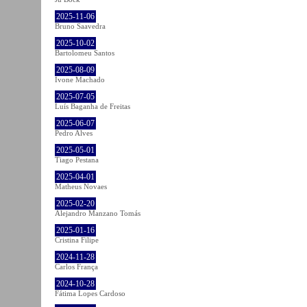
2025-11-06
Bruno Saavedra
2025-10-02
Bartolomeu Santos
2025-08-09
Ivone Machado
2025-07-05
Luís Baganha de Freitas
2025-06-07
Pedro Alves
2025-05-01
Tiago Pestana
2025-04-01
Matheus Novaes
2025-02-20
Alejandro Manzano Tomás
2025-01-16
Cristina Filipe
2024-11-28
Carlos França
2024-10-28
Fátima Lopes Cardoso