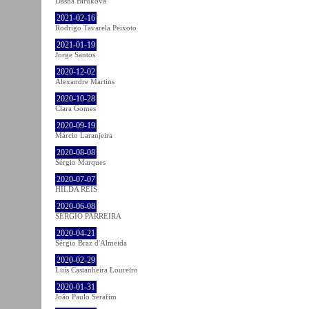
Dasha Birukova
2021-02-16
Rodrigo Tavarela Peixoto
2021-01-19
Jorge Santos
2020-12-02
Alexandre Martins
2020-10-28
Clara Gomes
2020-09-19
Márcio Laranjeira
2020-08-08
Sérgio Marques
2020-07-07
HILDA REIS
2020-06-08
SÉRGIO PARREIRA
2020-04-21
Sérgio Braz d'Almeida
2020-02-29
Luís Castanheira Loureiro
2020-01-31
João Paulo Serafim