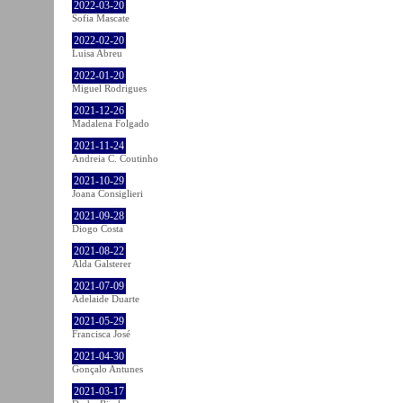
2022-03-20
Sofia Mascate
2022-02-20
Luisa Abreu
2022-01-20
Miguel Rodrigues
2021-12-26
Madalena Folgado
2021-11-24
Andreia C. Coutinho
2021-10-29
Joana Consiglieri
2021-09-28
Diogo Costa
2021-08-22
Alda Galsterer
2021-07-09
Adelaide Duarte
2021-05-29
Francisca José
2021-04-30
Gonçalo Antunes
2021-03-17