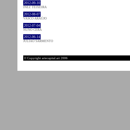
2012-09-10
INEZ TEIXEIRA
2012-08-07
VASCO ARAÚJO
2012-07-04
NUNO CERA
2012-06-14
JULIÃO SARMENTO
© Copyright artecapital.art 2006