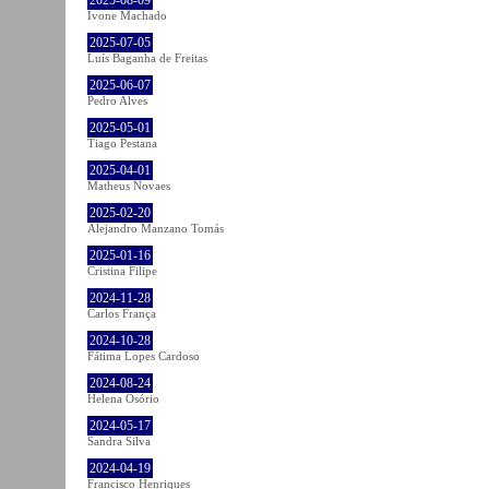
Ivone Machado
2025-07-05
Luís Baganha de Freitas
2025-06-07
Pedro Alves
2025-05-01
Tiago Pestana
2025-04-01
Matheus Novaes
2025-02-20
Alejandro Manzano Tomás
2025-01-16
Cristina Filipe
2024-11-28
Carlos França
2024-10-28
Fátima Lopes Cardoso
2024-08-24
Helena Osório
2024-05-17
Sandra Silva
2024-04-19
Francisco Henriques