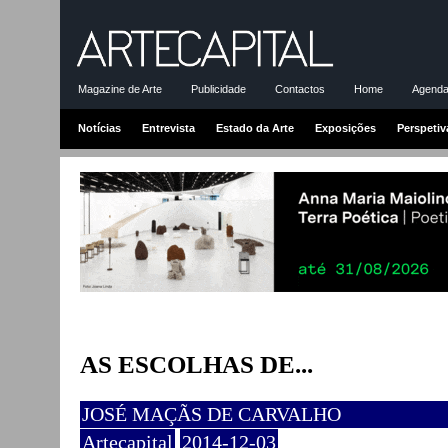
Magazine de Arte
Publicidade
Contactos
Home
Agenda-
Notícias
Entrevista
Estado da Arte
Exposições
Perspetiv
AS ESCOLHAS DE...
JOSÉ MAÇÃS DE CARVALHO
Artecapital
2014-12-03