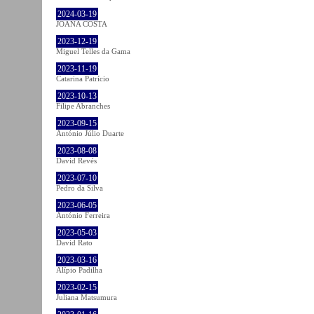
2024-03-19
JOANA COSTA
2023-12-19
Miguel Telles da Gama
2023-11-19
Catarina Patrício
2023-10-13
Filipe Abranches
2023-09-15
António Júlio Duarte
2023-08-08
David Revés
2023-07-10
Pedro da Silva
2023-06-05
António Ferreira
2023-05-03
David Rato
2023-03-16
Alípio Padilha
2023-02-15
Juliana Matsumura