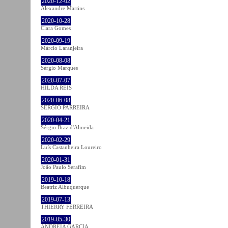
2020-12-02
Alexandre Martins
2020-10-28
Clara Gomes
2020-09-19
Márcio Laranjeira
2020-08-08
Sérgio Marques
2020-07-07
HILDA REIS
2020-06-08
SÉRGIO PARREIRA
2020-04-21
Sérgio Braz d'Almeida
2020-02-29
Luís Castanheira Loureiro
2020-01-31
João Paulo Serafim
2019-10-18
Beatriz Albuquerque
2019-07-13
THIERRY FERREIRA
2019-05-30
ANDREIA GARCIA