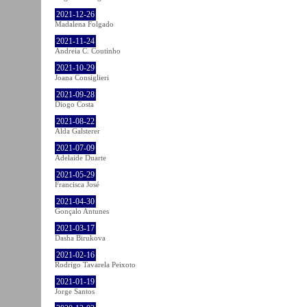
2021-12-26
Madalena Folgado
2021-11-24
Andreia C. Coutinho
2021-10-29
Joana Consiglieri
2021-09-28
Diogo Costa
2021-08-22
Alda Galsterer
2021-07-09
Adelaide Duarte
2021-05-29
Francisca José
2021-04-30
Gonçalo Antunes
2021-03-17
Dasha Birukova
2021-02-16
Rodrigo Tavarela Peixoto
2021-01-19
Jorge Santos