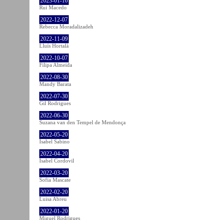
2023-01-16
Rui Macedo
2022-12-07
Rebecca Moradalizadeh
2022-11-09
Lluís Hortalà
2022-10-07
Filipa Almeida
2022-08-30
Mandy Barata
2022-07-30
Gil Rodrigues
2022-06-30
Suzana van den Tempel de Mendonça
2022-05-20
Isabel Sabino
2022-04-20
Isabel Cordovil
2022-03-20
Sofia Mascate
2022-02-20
Luisa Abreu
2022-01-20
Miguel Rodrigues