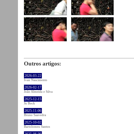
Outros artigos:
2026-03-22
Ivan Nascimento
2026-02-17
João Almeida e Silva
2025-12-15
Ju Bock
2025-11-06
Bruno Saavedra
2025-10-02
Bartolomeu Santos
2025-08-09