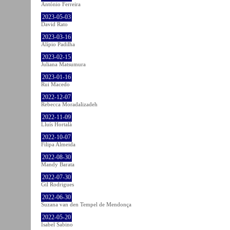
António Ferreira
2023-05-03
David Rato
2023-03-16
Alípio Padilha
2023-02-15
Juliana Matsumura
2023-01-16
Rui Macedo
2022-12-07
Rebecca Moradalizadeh
2022-11-09
Lluís Hortalà
2022-10-07
Filipa Almeida
2022-08-30
Mandy Barata
2022-07-30
Gil Rodrigues
2022-06-30
Suzana van den Tempel de Mendonça
2022-05-20
Isabel Sabino