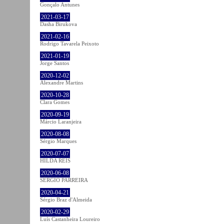
Gonçalo Antunes
2021-03-17
Dasha Birukova
2021-02-16
Rodrigo Tavarela Peixoto
2021-01-19
Jorge Santos
2020-12-02
Alexandre Martins
2020-10-28
Clara Gomes
2020-09-19
Márcio Laranjeira
2020-08-08
Sérgio Marques
2020-07-07
HILDA REIS
2020-06-08
SÉRGIO PARREIRA
2020-04-21
Sérgio Braz d'Almeida
2020-02-29
Luís Castanheira Loureiro