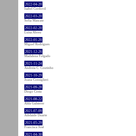
2022-04-20
Isabel Cordovil
2022-03-20
Sofia Mascate
2022-02-20
Luisa Abreu
2022-01-20
Miguel Rodrigues
2021-12-26
Madalena Folgado
2021-11-24
Andreia C. Coutinho
2021-10-29
Joana Consiglieri
2021-09-28
Diogo Costa
2021-08-22
Alda Galsterer
2021-07-09
Adelaide Duarte
2021-05-29
Francisca José
2021-04-30