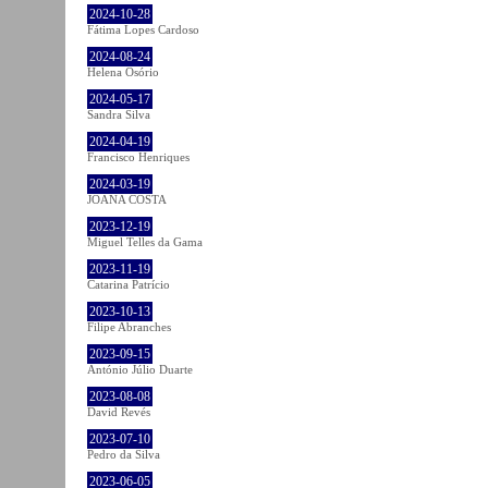
2024-10-28
Fátima Lopes Cardoso
2024-08-24
Helena Osório
2024-05-17
Sandra Silva
2024-04-19
Francisco Henriques
2024-03-19
JOANA COSTA
2023-12-19
Miguel Telles da Gama
2023-11-19
Catarina Patrício
2023-10-13
Filipe Abranches
2023-09-15
António Júlio Duarte
2023-08-08
David Revés
2023-07-10
Pedro da Silva
2023-06-05