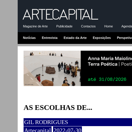
Magazine de Arte
Publicidade
Contactos
Home
Agenda-
Notícias
Entrevista
Estado da Arte
Exposições
Perspetiv
AS ESCOLHAS DE...
GIL RODRIGUES
Artecapital
2022-07-30