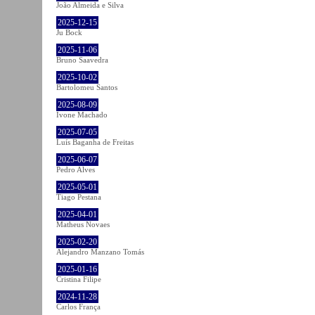
João Almeida e Silva
2025-12-15
Ju Bock
2025-11-06
Bruno Saavedra
2025-10-02
Bartolomeu Santos
2025-08-09
Ivone Machado
2025-07-05
Luís Baganha de Freitas
2025-06-07
Pedro Alves
2025-05-01
Tiago Pestana
2025-04-01
Matheus Novaes
2025-02-20
Alejandro Manzano Tomás
2025-01-16
Cristina Filipe
2024-11-28
Carlos França