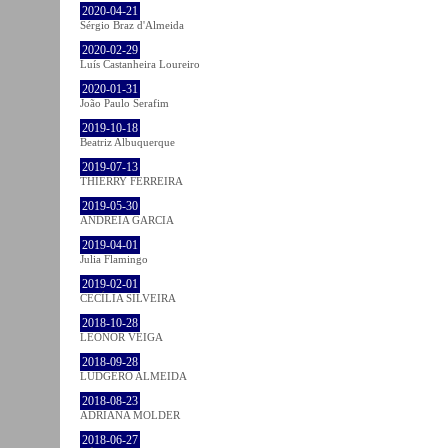
2020-04-21
Sérgio Braz d'Almeida
2020-02-29
Luís Castanheira Loureiro
2020-01-31
João Paulo Serafim
2019-10-18
Beatriz Albuquerque
2019-07-13
THIERRY FERREIRA
2019-05-30
ANDREIA GARCIA
2019-04-01
Julia Flamingo
2019-02-01
CECÍLIA SILVEIRA
2018-10-28
LEONOR VEIGA
2018-09-28
LUDGERO ALMEIDA
2018-08-23
ADRIANA MOLDER
2018-06-27