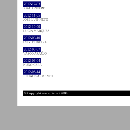
2012-12-03
JOÃO ONOFRE
2012-11-05
JOSÉ LUÍS NETO
2012-10-09
LÚCIA MARQUES
2012-09-10
INEZ TEIXEIRA
2012-08-07
VASCO ARAÚJO
2012-07-04
NUNO CERA
2012-06-14
JULIÃO SARMENTO
© Copyright artecapital.art 2006