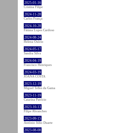
2025-01-16
Cristina Filipe
2024-11-28
Carlos França
2024-10-28
Fátima Lopes Cardoso
2024-08-24
Helena Osório
2024-05-17
Sandra Silva
2024-04-19
Francisco Henriques
2024-03-19
JOANA COSTA
2023-12-19
Miguel Telles da Gama
2023-11-19
Catarina Patrício
2023-10-13
Filipe Abranches
2023-09-15
António Júlio Duarte
2023-08-08