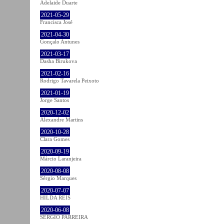
Adelaide Duarte
2021-05-29
Francisca José
2021-04-30
Gonçalo Antunes
2021-03-17
Dasha Birukova
2021-02-16
Rodrigo Tavarela Peixoto
2021-01-19
Jorge Santos
2020-12-02
Alexandre Martins
2020-10-28
Clara Gomes
2020-09-19
Márcio Laranjeira
2020-08-08
Sérgio Marques
2020-07-07
HILDA REIS
2020-06-08
SÉRGIO PARREIRA