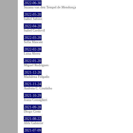
2022-06-30
Suzana van den Tempel de Mendonça
2022-05-20
Isabel Sabino
2022-04-20
Isabel Cordovil
2022-03-20
Sofia Mascate
2022-02-20
Luisa Abreu
2022-01-20
Miguel Rodrigues
2021-12-26
Madalena Folgado
2021-11-24
Andreia C. Coutinho
2021-10-29
Joana Consiglieri
2021-09-28
Diogo Costa
2021-08-22
Alda Galsterer
2021-07-09