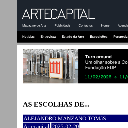
Magazine de Arte
Publicidade
Contactos
Home
Agenda-
Notícias
Entrevista
Estado da Arte
Exposições
Perspetiv
AS ESCOLHAS DE...
ALEJANDRO MANZANO TOMáS
Artecapital
2025-02-20