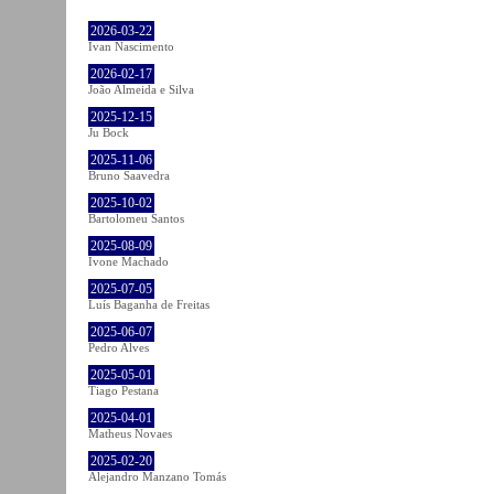
2026-03-22
Ivan Nascimento
2026-02-17
João Almeida e Silva
2025-12-15
Ju Bock
2025-11-06
Bruno Saavedra
2025-10-02
Bartolomeu Santos
2025-08-09
Ivone Machado
2025-07-05
Luís Baganha de Freitas
2025-06-07
Pedro Alves
2025-05-01
Tiago Pestana
2025-04-01
Matheus Novaes
2025-02-20
Alejandro Manzano Tomás