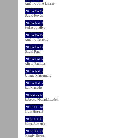
António Júlio Duarte
2023-08-08
David Revés
2023-07-10
Pedro da Silva
2023-06-05
António Ferreira
2023-05-03
David Rato
2023-03-16
Alípio Padilha
2023-02-15
Juliana Matsumura
2023-01-16
Rui Macedo
2022-12-07
Rebecca Moradalizadeh
2022-11-09
Lluís Hortalà
2022-10-07
Filipa Almeida
2022-08-30
Mandy Barata