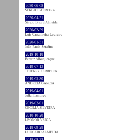
2020-06-08
SÉRGIO PARREIRA
2020-04-21
Sérgio Braz d'Almeida
2020-02-29
Luís Castanheira Loureiro
2020-01-31
João Paulo Serafim
2019-10-18
Beatriz Albuquerque
2019-07-13
THIERRY FERREIRA
2019-05-30
ANDREIA GARCIA
2019-04-01
Julia Flamingo
2019-02-01
CECÍLIA SILVEIRA
2018-10-28
LEONOR VEIGA
2018-09-28
LUDGERO ALMEIDA
2018-08-23