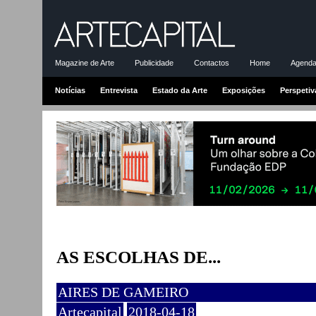
Magazine de Arte
Publicidade
Contactos
Home
Agenda-
Notícias
Entrevista
Estado da Arte
Exposições
Perspetiv
AS ESCOLHAS DE...
AIRES DE GAMEIRO
Artecapital
2018-04-18