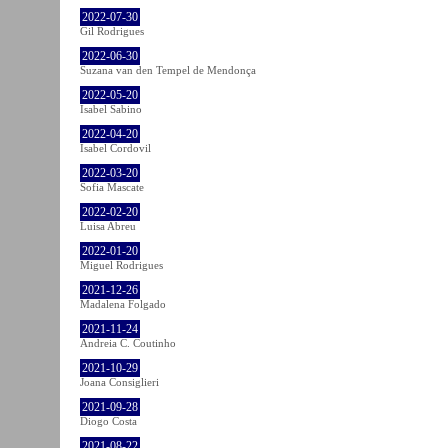
2022-07-30
Gil Rodrigues
2022-06-30
Suzana van den Tempel de Mendonça
2022-05-20
Isabel Sabino
2022-04-20
Isabel Cordovil
2022-03-20
Sofia Mascate
2022-02-20
Luisa Abreu
2022-01-20
Miguel Rodrigues
2021-12-26
Madalena Folgado
2021-11-24
Andreia C. Coutinho
2021-10-29
Joana Consiglieri
2021-09-28
Diogo Costa
2021-08-22