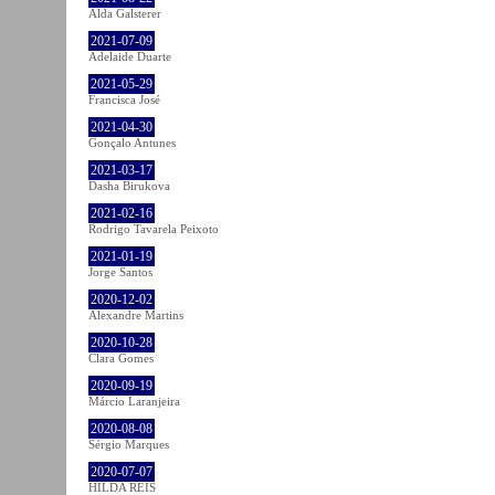
Alda Galsterer
2021-07-09
Adelaide Duarte
2021-05-29
Francisca José
2021-04-30
Gonçalo Antunes
2021-03-17
Dasha Birukova
2021-02-16
Rodrigo Tavarela Peixoto
2021-01-19
Jorge Santos
2020-12-02
Alexandre Martins
2020-10-28
Clara Gomes
2020-09-19
Márcio Laranjeira
2020-08-08
Sérgio Marques
2020-07-07
HILDA REIS