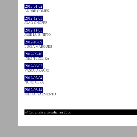
2013-01-02
ANDRÉ GOMES
2012-12-03
JOÃO ONOFRE
2012-11-05
JOSÉ LUÍS NETO
2012-10-09
LÚCIA MARQUES
2012-09-10
INEZ TEIXEIRA
2012-08-07
VASCO ARAÚJO
2012-07-04
NUNO CERA
2012-06-14
JULIÃO SARMENTO
© Copyright artecapital.art 2006