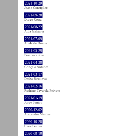
2021-10-29
Joana Consiglieri
2021-09-28
Diogo Costa
2021-08-22
Alda Galsterer
2021-07-09
Adelaide Duarte
2021-05-29
Francisca José
2021-04-30
Gonçalo Antunes
2021-03-17
Dasha Birukova
2021-02-16
Rodrigo Tavarela Peixoto
2021-01-19
Jorge Santos
2020-12-02
Alexandre Martins
2020-10-28
Clara Gomes
2020-09-19