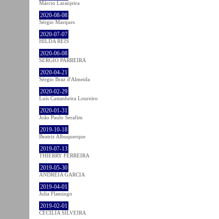
Márcio Laranjeira
2020-08-08
Sérgio Marques
2020-07-07
HILDA REIS
2020-06-08
SÉRGIO PARREIRA
2020-04-21
Sérgio Braz d'Almeida
2020-02-29
Luís Castanheira Loureiro
2020-01-31
João Paulo Serafim
2019-10-18
Beatriz Albuquerque
2019-07-13
THIERRY FERREIRA
2019-05-30
ANDREIA GARCIA
2019-04-01
Julia Flamingo
2019-02-01
CECÍLIA SILVEIRA