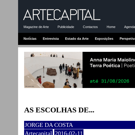
Magazine de Arte
Publicidade
Contactos
Home
Agenda-
Notícias
Entrevista
Estado da Arte
Exposições
Perspetiv
AS ESCOLHAS DE...
JORGE DA COSTA
Artecapital
2016-02-11