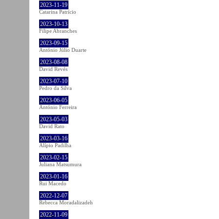
2023-11-19
Catarina Patrício
2023-10-13
Filipe Abranches
2023-09-15
António Júlio Duarte
2023-08-08
David Revés
2023-07-10
Pedro da Silva
2023-06-05
António Ferreira
2023-05-03
David Rato
2023-03-16
Alípio Padilha
2023-02-15
Juliana Matsumura
2023-01-16
Rui Macedo
2022-12-07
Rebecca Moradalizadeh
2022-11-09