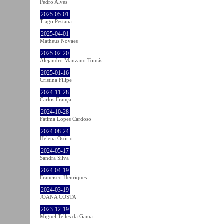
Pedro Alves
2025-05-01
Tiago Pestana
2025-04-01
Matheus Novaes
2025-02-20
Alejandro Manzano Tomás
2025-01-16
Cristina Filipe
2024-11-28
Carlos França
2024-10-28
Fátima Lopes Cardoso
2024-08-24
Helena Osório
2024-05-17
Sandra Silva
2024-04-19
Francisco Henriques
2024-03-19
JOANA COSTA
2023-12-19
Miguel Telles da Gama