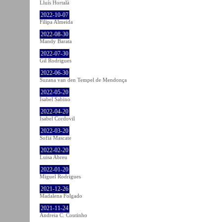
Lluís Hortalà
2022-10-07
Filipa Almeida
2022-08-30
Mandy Barata
2022-07-30
Gil Rodrigues
2022-06-30
Suzana van den Tempel de Mendonça
2022-05-20
Isabel Sabino
2022-04-20
Isabel Cordovil
2022-03-20
Sofia Mascate
2022-02-20
Luisa Abreu
2022-01-20
Miguel Rodrigues
2021-12-26
Madalena Folgado
2021-11-24
Andreia C. Coutinho