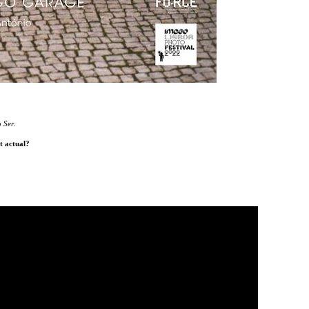
o Ser
.
t actual?