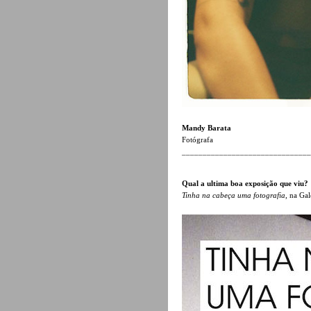
Mandy Barata
Fotógrafa
______________________________
Qual a ultima boa exposição que viu?
Tinha na cabeça uma fotografia
, na Ga