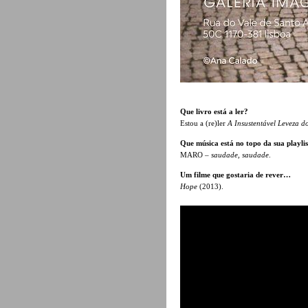
Que livro está a ler?
Estou a (re)ler
A Insustentável Leveza d
Que música está no topo da sua playlis
MARO –
saudade, saudade
.
Um filme que gostaria de rever…
Hope
(2013).