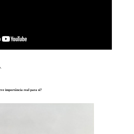
o.
eve importância real para si?