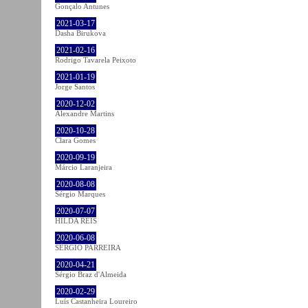
Gonçalo Antunes
2021-03-17
Dasha Birukova
2021-02-16
Rodrigo Tavarela Peixoto
2021-01-19
Jorge Santos
2020-12-02
Alexandre Martins
2020-10-28
Clara Gomes
2020-09-19
Márcio Laranjeira
2020-08-08
Sérgio Marques
2020-07-07
HILDA REIS
2020-06-08
SÉRGIO PARREIRA
2020-04-21
Sérgio Braz d'Almeida
2020-02-29
Luís Castanheira Loureiro