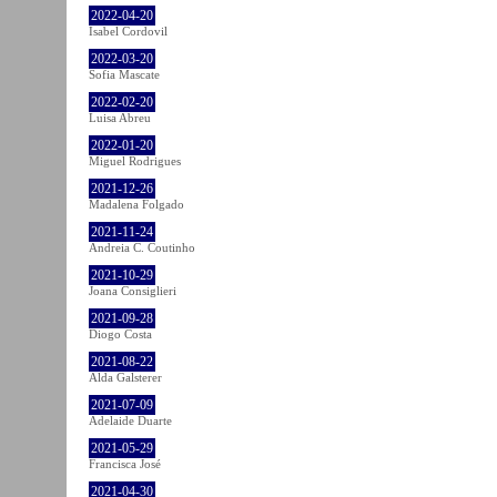
2022-04-20
Isabel Cordovil
2022-03-20
Sofia Mascate
2022-02-20
Luisa Abreu
2022-01-20
Miguel Rodrigues
2021-12-26
Madalena Folgado
2021-11-24
Andreia C. Coutinho
2021-10-29
Joana Consiglieri
2021-09-28
Diogo Costa
2021-08-22
Alda Galsterer
2021-07-09
Adelaide Duarte
2021-05-29
Francisca José
2021-04-30