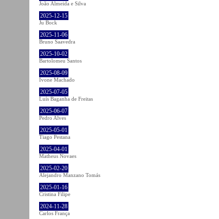
João Almeida e Silva
2025-12-15
Ju Bock
2025-11-06
Bruno Saavedra
2025-10-02
Bartolomeu Santos
2025-08-09
Ivone Machado
2025-07-05
Luís Baganha de Freitas
2025-06-07
Pedro Alves
2025-05-01
Tiago Pestana
2025-04-01
Matheus Novaes
2025-02-20
Alejandro Manzano Tomás
2025-01-16
Cristina Filipe
2024-11-28
Carlos França