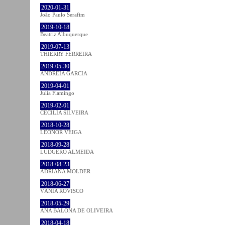
2020-01-31
João Paulo Serafim
2019-10-18
Beatriz Albuquerque
2019-07-13
THIERRY FERREIRA
2019-05-30
ANDREIA GARCIA
2019-04-01
Julia Flamingo
2019-02-01
CECÍLIA SILVEIRA
2018-10-28
LEONOR VEIGA
2018-09-28
LUDGERO ALMEIDA
2018-08-23
ADRIANA MOLDER
2018-06-27
VÂNIA ROVISCO
2018-05-29
ANA BALONA DE OLIVEIRA
2018-04-18