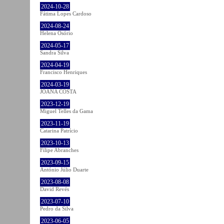
2024-10-28
Fátima Lopes Cardoso
2024-08-24
Helena Osório
2024-05-17
Sandra Silva
2024-04-19
Francisco Henriques
2024-03-19
JOANA COSTA
2023-12-19
Miguel Telles da Gama
2023-11-19
Catarina Patrício
2023-10-13
Filipe Abranches
2023-09-15
António Júlio Duarte
2023-08-08
David Revés
2023-07-10
Pedro da Silva
2023-06-05