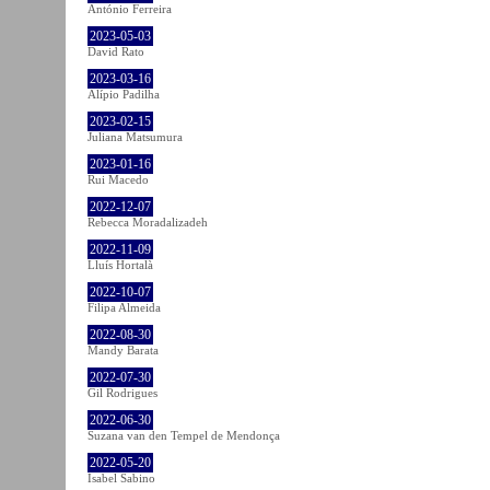
António Ferreira
2023-05-03
David Rato
2023-03-16
Alípio Padilha
2023-02-15
Juliana Matsumura
2023-01-16
Rui Macedo
2022-12-07
Rebecca Moradalizadeh
2022-11-09
Lluís Hortalà
2022-10-07
Filipa Almeida
2022-08-30
Mandy Barata
2022-07-30
Gil Rodrigues
2022-06-30
Suzana van den Tempel de Mendonça
2022-05-20
Isabel Sabino