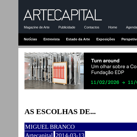
Magazine de Arte
Publicidade
Contactos
Home
Agenda-
Notícias
Entrevista
Estado da Arte
Exposições
Perspetiv
AS ESCOLHAS DE...
MIGUEL BRANCO
Artecapital
2014-03-13