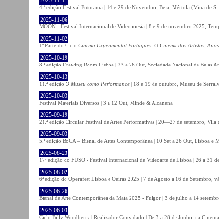
2025-11-11
4.ª edição Festival Futurama | 14 e 29 de Novembro, Beja, Mértola (Mina de S
2025-11-06
MOON - Festival Internacional de Videopoesia | 8 e 9 de novembro 2025, Temp
2025-11-02
1ª Parte do Ciclo
Cinema Experimental Português: O Cinema dos Artistas, Anos
2025-10-19
8.ª edição Drawing Room Lisboa | 23 a 26 Out, Sociedade Nacional de Belas Ar
2025-10-13
11.ª edição
O Museu como Performance
| 18 e 19 de outubro, Museu de Serral
2025-10-03
Festival Materiais Diversos | 3 a 12 Out, Minde & Alcanena
2025-09-19
21.ª edição Circular Festival de Artes Performativas | 20—27 de setembro, Vila
2025-09-03
5.ª edição BoCA – Bienal de Artes Contemporânea | 10 Set a 26 Out, Lisboa e 
2025-08-23
17ª edição do FUSO - Festival Internacional de Videoarte de Lisboa | 26 a 31 d
2025-08-02
6ª edição do Operafest Lisboa e Oeiras 2025 | 7 de Agosto a 16 de Setembro, vá
2025-06-26
Bienal de Arte Contemporânea da Maia 2025 - Fulgor | 3 de julho a 14 setemb
2025-06-03
Ciclo Billy Woodberry | Realizador Convidado | De 3 a 28 de Junho, na Cinema