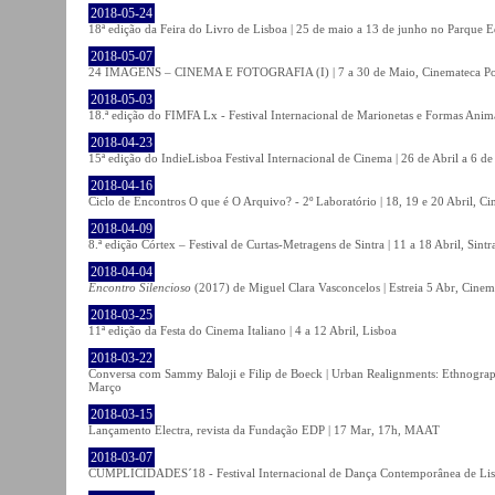
2018-05-24
18ª edição da Feira do Livro de Lisboa | 25 de maio a 13 de junho no Parque 
2018-05-07
24 IMAGENS – CINEMA E FOTOGRAFIA (I) | 7 a 30 de Maio, Cinemateca Po
2018-05-03
18.ª edição do FIMFA Lx - Festival Internacional de Marionetas e Formas Anim
2018-04-23
15ª edição do IndieLisboa Festival Internacional de Cinema | 26 de Abril a 6 d
2018-04-16
Ciclo de Encontros O que é O Arquivo? - 2º Laboratório | 18, 19 e 20 Abril, C
2018-04-09
8.ª edição Córtex – Festival de Curtas-Metragens de Sintra | 11 a 18 Abril, Sintr
2018-04-04
Encontro Silencioso
(2017) de Miguel Clara Vasconcelos | Estreia 5 Abr, Cinem
2018-03-25
11ª edição da Festa do Cinema Italiano | 4 a 12 Abril, Lisboa
2018-03-22
Conversa com Sammy Baloji e Filip de Boeck | Urban Realignments: Ethnographi
Março
2018-03-15
Lançamento Electra, revista da Fundação EDP | 17 Mar, 17h, MAAT
2018-03-07
CUMPLICIDADES´18 - Festival Internacional de Dança Contemporânea de Lisb