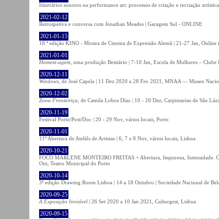
Itinerários sonoros na performance art: processos de criação e recriação artíst
2021-02-12
Retrospetiva e conversa com Jonathan Meades | Garagem Sul - ONLINE
2021-01-15
18.ª edição KINO - Mostra de Cinema de Expressão Alemã | 21-27 Jan, Online (
2021-01-01
Homem-agem
, uma produção Bestiário | 7-10 Jan, Escola de Mulheres – Clube 
2020-12-11
Windows
, de José Capela | 11 Dez 2020 a 28 Fev 2021, MNAA — Museu Nacion
2020-12-02
Zona Fronteiriça
, de Camila Lobos Díaz | 10 - 20 Dez, Carpintarias de São Láz
2020-11-19
Festival Porto/Post/Doc | 20 - 29 Nov, vários locais, Porto
2020-11-01
11ª Abertura de Ateliês de Artistas | 6, 7 e 8 Nov, vários locais, Lisboa
2020-10-21
FOCO MARLENE MONTEIRO FREITAS + Abertura, Impureza, Intensidade. Olhare
Out, Teatro Municipal do Porto
2020-10-14
3ª edição Drawing Room Lisboa | 14 a 18 Outubro | Sociedade Nacional de Bela
2020-09-25
A Exposição Invisível
| 26 Set 2020 a 10 Jan 2021, Culturgest, Lisboa
2020-09-15