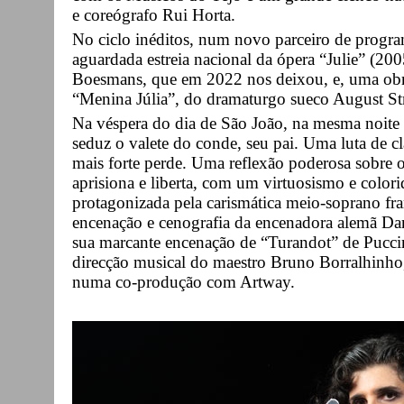
e coreógrafo Rui Horta.
No ciclo inéditos, num novo parceiro de progra
aguardada estreia nacional da ópera “Julie” (20
Boesmans, que em 2022 nos deixou, e, uma obra
“Menina Júlia”, do dramaturgo sueco August St
Na véspera do dia de São João, na mesma noite
seduz o valete do conde, seu pai. Uma luta de cl
mais forte perde. Uma reflexão poderosa sobre
aprisiona e liberta, com um virtuosismo e colori
protagonizada pela carismática meio-soprano fra
encenação e cenografia da encenadora alemã Dan
sua marcante encenação de “Turandot” de Puccini
direcção musical do maestro Bruno Borralhinh
numa co-produção com Artway.