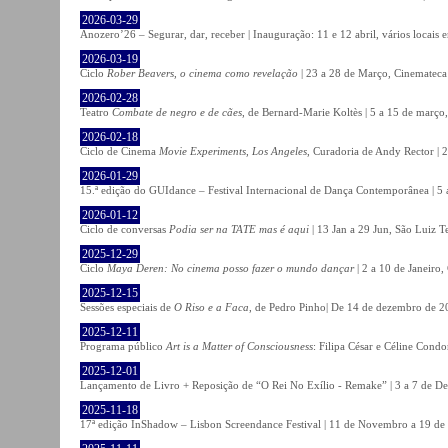
2026-03-29
Anozero’26 – Segurar, dar, receber | Inauguração: 11 e 12 abril, vários locais
2026-03-19
Ciclo
Rober Beavers, o cinema como revelação
| 23 a 28 de Março, Cinemateca
2026-02-28
Teatro
Combate de negro e de cães
, de Bernard-Marie Koltès | 5 a 15 de março,
2026-02-18
Ciclo de Cinema
Movie Experiments, Los Angeles
, Curadoria de Andy Rector | 2
2026-01-29
15.ª edição do GUIdance – Festival Internacional de Dança Contemporânea | 5 
2026-01-12
Ciclo de conversas
Podia ser na TATE mas é aqui
| 13 Jan a 29 Jun, São Luiz T
2025-12-29
Ciclo
Maya Deren: No cinema posso fazer o mundo dançar
| 2 a 10 de Janeiro
2025-12-15
Sessões especiais de
O Riso e a Faca
, de Pedro Pinho| De 14 de dezembro de 20
2025-12-11
Programa público
Art is a Matter of Consciousness
: Filipa César e Céline Cond
2025-12-01
Lançamento de Livro + Reposição de “O Rei No Exílio - Remake” | 3 a 7 de D
2025-11-18
17ª edição InShadow – Lisbon Screendance Festival | 11 de Novembro a 19 de