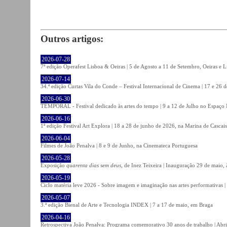
Outros artigos:
2026-07-28
7ª edição Operafest Lisboa & Oeiras | 5 de Agosto a 11 de Setembro, Oeiras e L
2026-07-14
34.ª edição Curtas Vila do Conde – Festival Internacional de Cinema | 17 e 26 
2026-06-30
TEMPORAL - Festival dedicado às artes do tempo | 9 a 12 de Julho no Espaço
2026-06-16
1ª edição Festival Art Explora | 18 a 28 de junho de 2026, na Marina de Cascais
2026-06-04
Filmes de João Penalva | 8 e 9 de Junho, na Cinemateca Portuguesa
2026-05-28
Exposição
quarenta dias sem deus
, de Inez Teixeira | Inauguração 29 de maio
2026-05-19
Ciclo matéria leve 2026 - Sobre imagem e imaginação nas artes performativas |
2026-05-07
3.ª edição Bienal de Arte e Tecnologia INDEX | 7 a 17 de maio, em Braga
2026-04-16
Retrospectiva João Penalva: Programa comemorativo 30 anos de trabalho | Abri