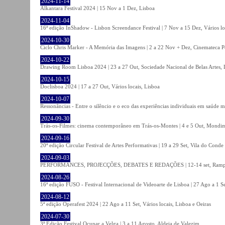
2024-11-14
Alkantara Festival 2024 | 15 Nov a 1 Dez, Lisboa
2024-11-04
16ª edição InShadow - Lisbon Screendance Festival | 7 Nov a 15 Dez, Vários lo
2024-10-30
Ciclo Chris Marker - A Memória das Imagens | 2 a 22 Nov + Dez, Cinemateca P
2024-10-22
Drawing Room Lisboa 2024 | 23 a 27 Out, Sociedade Nacional de Belas Artes, 
2024-10-15
Doclisboa 2024 | 17 a 27 Out, Vários locais, Lisboa
2024-10-07
Ressonâncias - Entre o silêncio e o eco das experiências individuais em saúde 
2024-09-30
Trás-os-Filmes: cinema contemporâneo em Trás-os-Montes | 4 e 5 Out, Mondi
2024-09-16
20ª edição Circular Festival de Artes Performativas | 19 a 29 Set, Vila do Conde
2024-09-03
PERFORMANCES, PROJECÇÕES, DEBATES E REDAÇÕES | 12-14 set, Rampa
2024-08-26
16ª edição FUSO - Festival Internacional de Videoarte de Lisboa | 27 Ago a 1 Se
2024-08-12
5ª edição Operafest 2024 | 22 Ago a 11 Set, Vários locais, Lisboa e Oeiras
2024-07-30
3ª Edição Festival Ocupar a Velga | 3 a 11 Agosto, Aldeia de Valezim