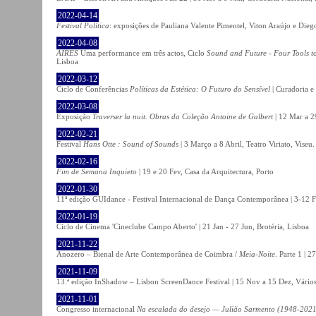
2022-04-14
Festival Política
: exposições de Pauliana Valente Pimentel, Viton Araújo e Die
2022-04-08
AIRES
Uma performance em três actos, Ciclo
Sound and Future - Four Tools t
Lisboa
2022-03-12
Ciclo de Conferências
Políticas da Estética: O Futuro do Sensível
| Curadoria e
2022-03-08
Exposição
Traverser la nuit. Obras da Coleção Antoine de Galbert
| 12 Mar a 2
2022-02-21
Festival
Hans Otte : Sound of Sounds
| 3 Março a 8 Abril, Teatro Viriato, Viseu.
2022-02-16
Fim de Semana Inquieto
| 19 e 20 Fev, Casa da Arquitectura, Porto
2022-01-30
11ª edição GUIdance - Festival Internacional de Dança Contemporânea | 3-12 Fe
2022-01-19
Ciclo de Cinema 'Cineclube Campo Aberto' | 21 Jan - 27 Jun, Brotéria, Lisboa
2021-11-22
Anozero – Bienal de Arte Contemporânea de Coimbra /
Meia-Noite
. Parte 1 | 
2021-11-09
13.ª edição InShadow – Lisbon ScreenDance Festival | 15 Nov a 15 Dez, Vários
2021-11-01
Congresso internacional
Na escalada do desejo — Julião Sarmento (1948-2021