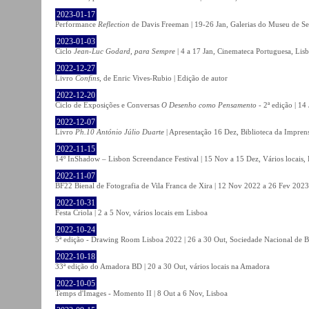
2023-01-17
Performance
Reflection
de Davis Freeman | 19-26 Jan, Galerias do Museu de Ser
2023-01-03
Ciclo
Jean-Luc Godard, para Sempre
| 4 a 17 Jan, Cinemateca Portuguesa, Lis
2022-12-27
Livro
Confins
, de Enric Vives-Rubio | Edição de autor
2022-12-20
Ciclo de Exposições e Conversas
O Desenho como Pensamento
- 2ª edição | 14
2022-12-07
Livro
Ph.10 António Júlio Duarte
| Apresentação 16 Dez, Biblioteca da Impren
2022-11-15
14º InShadow – Lisbon Screendance Festival | 15 Nov a 15 Dez, Vários locais,
2022-11-07
BF22 Bienal de Fotografia de Vila Franca de Xira | 12 Nov 2022 a 26 Fev 2023, 
2022-10-31
Festa Criola | 2 a 5 Nov, vários locais em Lisboa
2022-10-24
5ª edição - Drawing Room Lisboa 2022 | 26 a 30 Out, Sociedade Nacional de Be
2022-10-18
33ª edição do Amadora BD | 20 a 30 Out, vários locais na Amadora
2022-10-05
Temps d'Images - Momento II | 8 Out a 6 Nov, Lisboa