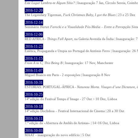
Este Lugar Lembra-te Algum Sítio?
| Inauguração 7 Jan, Círculo Sereia, Coimb
2016-12-20
The Legendary Tigerman,
Fuck Christmas Baby, I got the Blues
| 23 e 25 Dez
2016-12-14
Seminário
Harun Farocki e a Visualidade Pós-Media – Entre a Percepção Sinté
2016-12-06
RED AFRICA -
Things Fall Apart
, na Galeria Avenida da Índia | Inauguração:
2016-11-23
Estética, Propaganda e Utopia no Portugal de António Ferro | Inauguração: 26 
2016-11-15
From A to C; This Being B
| Inauguração: 17 Nov, Manchester
2016-11-07
Miguel Branco em Paris - 2 exposições | Inauguração 8 Nov
2016-10-31
ESTÓRIAS: PORTUGAL-ÁFRICA -
Natureza Morta. Visages d’une Dictature
, 
2016-10-25
14ª edição do Festival Temps d´Image - 27 Out > 10 Dez, Lisboa
2016-10-18
14ª edição Doclisboa – Festival Internacional de Cinema | 20 a 30 Out
2016-10-11
7.ª edição da «Abertura de Ateliês de Artistas» | 14>16 Out, Lisboa
2016-10-03
MAAT - inauguração do novo edifício | 5 Out