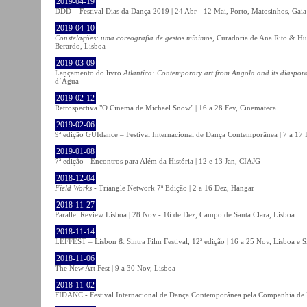
2019-04-19
DDD – Festival Dias da Dança 2019 | 24 Abr - 12 Mai, Porto, Matosinhos, Gaia
2019-04-10
Constelações: uma coreografia de gestos mínimos
, Curadoria de Ana Rito & Hu
Berardo, Lisboa
2019-03-09
Lançamento do livro
Atlantica: Contemporary art from Angola and its diaspor
d’Água
2019-02-12
Retrospectiva "O Cinema de Michael Snow" | 16 a 28 Fev, Cinemateca
2019-02-06
9ª edição GUIdance – Festival Internacional de Dança Contemporânea | 7 a 17
2019-01-08
7ª edição - Encontros para Além da História | 12 e 13 Jan, CIAJG
2018-12-04
Field Works
- Triangle Network 7ª Edição | 2 a 16 Dez, Hangar
2018-11-27
Parallel Review Lisboa | 28 Nov - 16 de Dez, Campo de Santa Clara, Lisboa
2018-11-14
LEFFEST – Lisbon & Sintra Film Festival, 12ª edição | 16 a 25 Nov, Lisboa e S
2018-11-06
The New Art Fest | 9 a 30 Nov, Lisboa
2018-11-02
FIDANC - Festival Internacional de Dança Contemporânea pela Companhia de