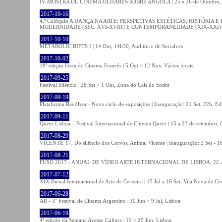
IV MOSTRA DE CINEMA OLHARES SOBRE ANGOLA | 25 e 26 de Outubro
2017-10-16
4.º Colóquio A DANÇA NA ARTE: PERSPETIVAS ESTÉTICAS, HISTÓRIA
MODERNIDADE (SÉC. XVI-XVIII) E CONTEMPORANEIDADE (XIX-XXI) | 21 O
2017-10-10
METABOLIC RIFTS I | 14 Out, 14h30, Auditório de Serralves
2017-10-02
18ª edição Festa do Cinema Francês | 5 Out > 12 Nov, Vários locais
2017-09-25
Festival Silêncio | 28 Set > 1 Out, Zona do Cais do Sodré
2017-09-19
Plataforma Revólver - Novo ciclo de exposições | Inauguração: 21 Set, 22h, Edi
2017-09-11
Queer Lisboa – Festival Internacional de Cinema Queer | 15 a 23 de setembro,
2017-08-29
VICENTE´17, Do silêncio dos Corvos, Animal Vicente | Inauguração: 2 Set - 
2017-08-21
FUSO 2017 - ANUAL DE VÍDEO ARTE INTERNACIONAL DE LISBOA, 22 a 
2017-07-12
XIX Bienal Internacional de Arte de Cerveira | 15 Jul a 16 Set, Vila Nova de Ce
2017-06-28
AR - 3° Festival de Cinema Argentino | 30 Jun > 9 Jul, Lisboa
2017-06-19
4ª edição da Semana Acesso Cultura | 19 > 25 Jun, Lisboa