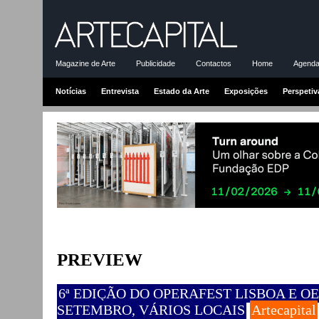
Magazine de Arte
Publicidade
Contactos
Home
Agenda-
Notícias
Entrevista
Estado da Arte
Exposições
Perspetiv
PREVIEW
6ª EDIÇÃO DO OPERAFEST LISBOA E OEI
SETEMBRO, VÁRIOS LOCAIS
Artecapital