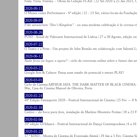
Festa. Fúria. Femina. – Obras da Coleção FLAD. | 22 Set 2020 a 25 Jan 2021, C
2020-09-11
O Museu como Performance - 6ª edição | 12 - 13 Set, vários locais da Fundação
2020-09-07
Film sanatorium “Doc’s Kingdom”
- ou uma modesta celebração
à la
corona-ví
2020-08-26
FUSO - Anual de Videoarte Internacional de Lisboa | 27 a 30 Agosto, edição on
2020-07-22
O Teatro e a Peste - Um projeto de John Romão em colaboração com Salomé La
2020-06-12
Nada ficou no lugar, e agora?
- ciclo de conversas online sobre o futuro das ar
2020-03-22
Google Arts & Culture: Pausa num estado de potencial e eterno PLAY!
2020-03-01
Ciclo de Cinema ARTHUR JAFA: THE DARK MATTER OF BLACK CINEMA - 
Mar, Casa do Cinema Manoel de Oliveira, Porto
2020-02-24
40ª Edição Fantasporto 2020 - Festival Internacional de Cinema | 25 Fev — 8 M
2020-02-18
Cattivo – da boca para fora
, instalação de Marlene Monteiro Freitas | 18 a 23 
2020-02-04
10ª edição GUIdance - Festival Internacional de Dança Contemporânea | 6 a 16
2020-01-23
17.ª KINO – Mostra de Cinema de Expressão Alemã | 29 Jan a 5 Fev, Cinema Sã