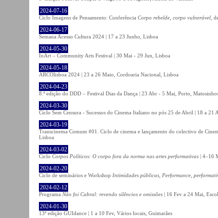
2024-07-16
Ciclo Imagens de Pensamento: Conferência
Corpo rebelde, corpo vulnerável
, d
2024-06-17
Semana Acesso Cultura 2024 | 17 a 23 Junho, Lisboa
2024-05-30
InArt – Community Arts Festival | 30 Mai - 29 Jun, Lisboa
2024-05-18
ARCOlisboa 2024 | 23 a 26 Maio, Cordoaria Nacional, Lisboa
2024-04-23
8.ª edição do DDD – Festival Dias da Dança | 23 Abr - 5 Mai, Porto, Matosinho
2024-03-30
Ciclo Sem Censura - Sucessos do Cinema Italiano no pós 25 de Abril | 18 a 21
2024-03-19
Transcinema Comum #01. Ciclo de cinema e lançamento do colectivo de Cine
Lisboa
2024-03-02
Ciclo
Corpos Políticos: O corpo fora da norma nas artes performativas
| 4–16 M
2024-02-20
Ciclo de seminários e Workshop
Intimidades públicas, Performance, performati
2024-02-12
Programa
Não foi Cabral: revendo silêncios e omissões
| 16 Fev a 24 Mai, Escol
2024-01-30
13ª edição GUIdance | 1 a 10 Fev, Vários locais, Guimarães