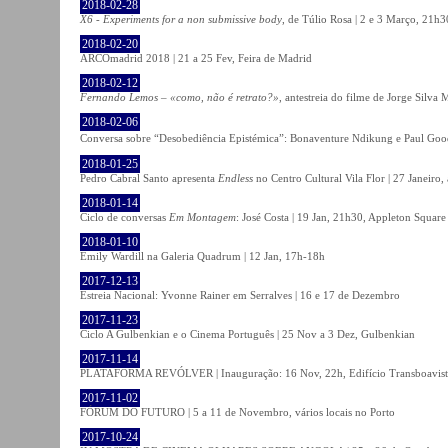
2018-02-28
X6 - Experiments for a non submissive body
, de Túlio Rosa | 2 e 3 Março, 21h3
2018-02-20
ARCOmadrid 2018 | 21 a 25 Fev, Feira de Madrid
2018-02-12
Fernando Lemos – «como, não é retrato?»
, antestreia do filme de Jorge Silv
2018-02-06
Conversa sobre “Desobediência Epistémica”: Bonaventure Ndikung e Paul G
2018-01-25
Pedro Cabral Santo apresenta
Endless
no Centro Cultural Vila Flor | 27 Janeiro,
2018-01-14
Ciclo de conversas
Em Montagem
: José Costa | 19 Jan, 21h30, Appleton Square
2018-01-10
Emily Wardill na Galeria Quadrum | 12 Jan, 17h-18h
2017-12-13
Estreia Nacional: Yvonne Rainer em Serralves | 16 e 17 de Dezembro
2017-11-23
Ciclo A Gulbenkian e o Cinema Português | 25 Nov a 3 Dez, Gulbenkian
2017-11-14
PLATAFORMA REVÓLVER | Inauguração: 16 Nov, 22h, Edifício Transboavista
2017-11-02
FÓRUM DO FUTURO | 5 a 11 de Novembro, vários locais no Porto
2017-10-24