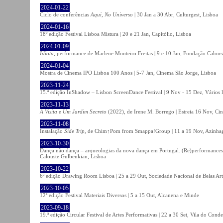
2024-01-22
Ciclo de conferências
Aqui, No Universo
| 30 Jan a 30 Abr, Culturgest, Lisboa
2024-01-16
18º edição Festival Lisboa Mistura | 20 e 21 Jan, Capitólio, Lisboa
2024-01-09
Idiota
, performance de Marlene Monteiro Freitas | 9 e 10 Jan, Fundação Calou
2024-01-04
Mostra de Cinema IPO Lisboa 100 Anos | 5-7 Jan, Cinema São Jorge, Lisboa
2023-11-24
15.ª edição InShadow – Lisbon ScreenDance Festival | 9 Nov - 15 Dez, Vários l
2023-11-13
A Visita e Um Jardim Secreto
(2022), de Irene M. Borrego | Estreia 16 Nov, Ci
2023-11-08
Instalação
Side Trip
, de Chim↑Pom from Smappa!Group | 11 a 19 Nov, Azinhaga
2023-10-30
Dança não dança – arqueologias da nova dança em Portugal. (Re)performances,
Calouste Gulbenkian, Lisboa
2023-10-22
6ª edição Drawing Room Lisboa | 25 a 29 Out, Sociedade Nacional de Belas Art
2023-10-05
12ª edição Festival Materiais Diversos | 5 a 15 Out, Alcanena e Minde
2023-09-18
19.ª edição Circular Festival de Artes Performativas | 22 a 30 Set, Vila do Conde