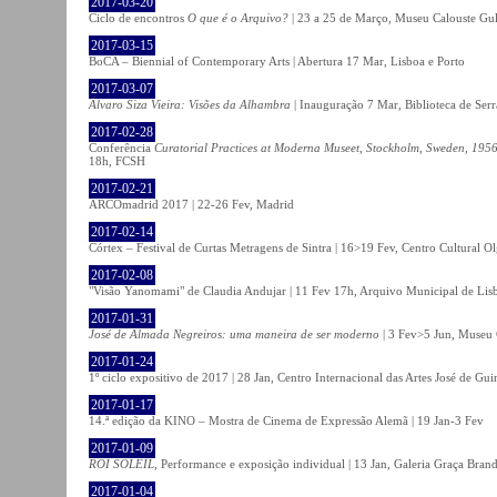
2017-03-20
Ciclo de encontros
O que é o Arquivo?
| 23 a 25 de Março, Museu Calouste Gu
2017-03-15
BoCA – Biennial of Contemporary Arts | Abertura 17 Mar, Lisboa e Porto
2017-03-07
Álvaro Siza Vieira: Visões da Alhambra
| Inauguração 7 Mar, Biblioteca de Serr
2017-02-28
Conferência
Curatorial Practices at Moderna Museet, Stockholm, Sweden, 1956-
18h, FCSH
2017-02-21
ARCOmadrid 2017 | 22-26 Fev, Madrid
2017-02-14
Córtex – Festival de Curtas Metragens de Sintra | 16>19 Fev, Centro Cultural O
2017-02-08
"Visão Yanomami" de Claudia Andujar | 11 Fev 17h, Arquivo Municipal de Lisb
2017-01-31
José de Almada Negreiros: uma maneira de ser moderno
| 3 Fev>5 Jun, Museu 
2017-01-24
1º ciclo expositivo de 2017 | 28 Jan, Centro Internacional das Artes José de Gu
2017-01-17
14.ª edição da KINO – Mostra de Cinema de Expressão Alemã | 19 Jan-3 Fev
2017-01-09
ROI SOLEIL
, Performance e exposição individual | 13 Jan, Galeria Graça Bran
2017-01-04