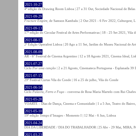
2021-10-27
4ª edição da Drawing Room Lisboa | 27 a 31 Out, Sociedade Nacional de Belas 
2021-09-29
Fracture Empire
, de Samson Kambalu | 2 Out 2021 - 6 Fev 2022, Culturgest, L
2021-09-13
17ª edição do Circular Festival de Artes Performativas | 18 - 25 Set 2021, Vila
2021-08-17
2ª Edição Operafest Lisboa | 20 Ago a 11 Set, Jardim do Museu Nacional de Art
2021-08-09
AR - 6° Festival de Cinema Argentino | 12 a 18 Agosto 2021, Cinema Ideal, Li
2021-07-27
Ciclo
Por uma canção
| 2 a 21 Agosto, Cinemateca Portuguesa - Esplanada 39 
2021-07-15
29º Festival Curtas Vila do Conde | 16 a 25 de julho, Vila do Conde
2021-06-14
Ciclo
Palavra, Ferro e Fogo
- conversa de Rosa Maria Martelo com Rui Chafes |
2021-05-28
VOARTE – Dias de Dança, Cinema e Comunidade | 1 a 5 Jun, Teatro do Bairro,
2021-05-10
19ª edição Temps d’Images - Momento I | 12 Mai - 6 Jun, Lisboa
2021-04-24
DIA DA LIBERDADE / DIA DO TRABALHADOR | 25 Abr - 29 Mai, MIRA, P
2021-03-23