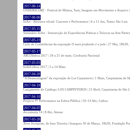
2017-06-14
UNDERSCORE - Festival de Música, Som, Imagem em Movimento e Arquivo | 1
2017-06-06
InArt - Abertura oficial: Concerto e Performance | 6 a 11 Jun, Teatro São Luiz
2017-05-31
Seminário InArt - Intersecção de Experiências Práticas e Teóricas na Arte Part
2017-05-23
Ciclo de Conferências da exposição
O mais profundo é a pele
| 27 Mai, 18h30, 
2017-05-17
ARCOlisboa 2017 | 18 a 21 de maio, Cordoaria Nacional
2017-05-03
IndieLisboa 2017 | 3 a 14 Maio
2017-04-28
“A Desmontagem” da exposição de Los Carpinteros | 1 Maio, Carpintarias de S
2017-04-18
Lançamento do Catálogo LOS CARPINTEROS | 21 Abril, Carpintarias de São 
2017-04-10
Projecto P! Performance na Esfera Pública | 10>14 Abr, Lisboa
2017-04-05
documenta 14 | 8 Abr, Atenas
2017-03-28
Terra Incógnita
, de Inez Teixeira | Inaugura 30 de Março, 18h30, Fundação P