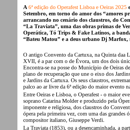
A
6ª edição do Operafest Lisboa e Oeiras 2025
e
Setembro, em torno do amor dos “amores pr
arrancando no cenário dos claustros, do Co
“La Traviata”, uma das obras primas de Ver
Operática, Tó Trips & Fake Latinos, a band
“Bateu Matou” e a deus urbano Dj Marfox, n
O antigo Convento da Cartuxa, na Quinta daa L
XVII, é a par com o de Évora, um dos dois únic
Encontra-se na posse do Município de Oeiras d
plano de recuperação que une o eixo dos Jardin
e Jardins da Cartuxa. Os seus claustros, extrem
palco ao ar livre da 6ª edição do maior evento n
Entre Oeiras e Lisboa, o Operafest - o maior eve
soprano Catarina Molder e produzido pela Ópera
imponente e religiosa, dos claustros do Conven
ópera pela primeira vez, com uma das grandes ó
compositor italiano, Giuseppe Verdi.
La Traviata (1853), ou a desencaminhada, a par