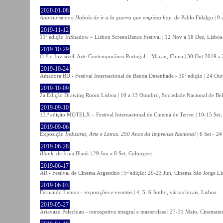
2020-01-08
Anarquismos
e
Habrás de ir a la guerra que empieza hoy
, de Pablo Fidalgo | 9 
2019-11-12
11ª edição InShadow – Lisbon ScreenDance Festival | 12 Nov a 18 Dez, Lisboa
2019-10-29
O Fio Invisível: Arte Contemporânea Portugal – Macau, China | 30 Out 2019 
2019-10-24
Amadora BD - Festival Internacional de Banda Desenhada - 30ª edição | 24 Ou
2019-10-09
2a Edição Drawing Room Lisboa | 10 a 13 Outubro, Sociedade Nacional de Bel
2019-09-10
13.ª edição MOTELX – Festival Internacional de Cinema de Terror | 10-15 Set,
2019-09-06
Exposição
Indústria, Arte e Letras. 250 Anos da Imprensa Nacional
| 6 Set - 2
2019-06-28
Blank
, de Irma Blank | 29 Jun a 8 Set, Culturgest
2019-06-17
AR - Festival de Cinema Argentino | 5ª edição: 20-23 Jun, Cinema São Jorge Li
2019-06-03
Fernando Lemos – exposições e eventos | 4, 5, 6 Junho, vários locais, Lisboa
2019-05-27
Artavazd Pelechian - retrospetiva integral e masterclass | 27-31 Maio, Cinemat