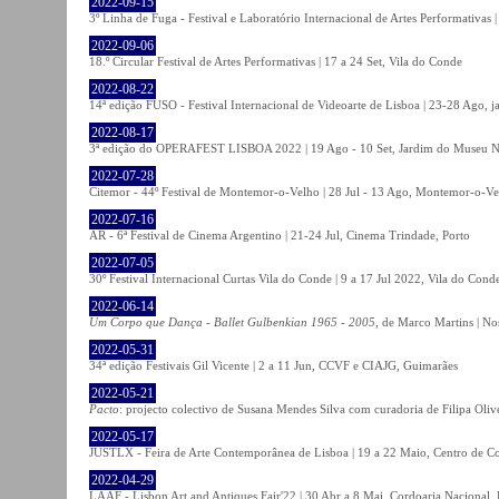
2022-09-15
3º Linha de Fuga - Festival e Laboratório Internacional de Artes Performativas 
2022-09-06
18.º Circular Festival de Artes Performativas | 17 a 24 Set, Vila do Conde
2022-08-22
14ª edição FUSO - Festival Internacional de Videoarte de Lisboa | 23-28 Ago, j
2022-08-17
3ª edição do OPERAFEST LISBOA 2022 | 19 Ago - 10 Set, Jardim do Museu Na
2022-07-28
Citemor - 44º Festival de Montemor-o-Velho | 28 Jul - 13 Ago, Montemor-o-Ve
2022-07-16
AR - 6ª Festival de Cinema Argentino | 21-24 Jul, Cinema Trindade, Porto
2022-07-05
30º Festival Internacional Curtas Vila do Conde | 9 a 17 Jul 2022, Vila do Cond
2022-06-14
Um Corpo que Dança - Ballet Gulbenkian 1965 - 2005
, de Marco Martins | No
2022-05-31
34ª edição Festivais Gil Vicente | 2 a 11 Jun, CCVF e CIAJG, Guimarães
2022-05-21
Pacto
: projecto colectivo de Susana Mendes Silva com curadoria de Filipa Oli
2022-05-17
JUSTLX - Feira de Arte Contemporânea de Lisboa | 19 a 22 Maio, Centro de C
2022-04-29
LAAF - Lisbon Art and Antiques Fair'22 | 30 Abr a 8 Mai, Cordoaria Nacional,