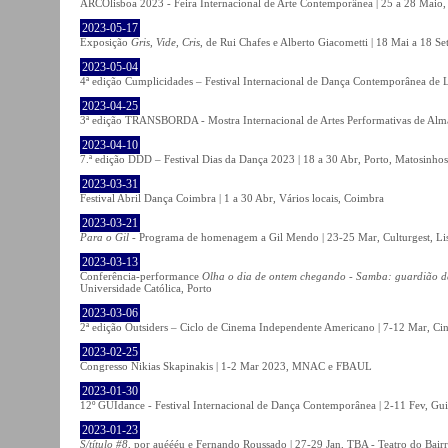
ARCOlisboa 2023 - Feira Internacional de Arte Contemporânea | 25 a 28 Maio,
2023-05-17
Exposição
Gris, Vide, Cris
, de Rui Chafes e Alberto Giacometti | 18 Mai a 18 S
2023-05-04
4ª edição Cumplicidades – Festival Internacional de Dança Contemporânea de L
2023-04-25
3ª edição TRANSBORDA - Mostra Internacional de Artes Performativas de Alma
2023-04-10
7.ª edição DDD – Festival Dias da Dança 2023 | 18 a 30 Abr, Porto, Matosinhos
2023-03-31
Festival Abril Dança Coimbra | 1 a 30 Abr, Vários locais, Coimbra
2023-03-21
Para o Gil
- Programa de homenagem a Gil Mendo | 23-25 Mar, Culturgest, Li
2023-03-13
Conferência-performance
Olha o dia de ontem chegando - Samba: guardião 
Universidade Católica, Porto
2023-03-06
2ª edição Outsiders – Ciclo de Cinema Independente Americano | 7-12 Mar, C
2023-02-25
Congresso Nikias Skapinakis | 1-2 Mar 2023, MNAC e FBAUL
2023-01-30
12º GUIdance - Festival Internacional de Dança Contemporânea | 2-11 Fev, Gu
2023-01-23
S/título #8
, por auéééu e Fernando Roussado | 27-29 Jan, TBA - Teatro do Bair