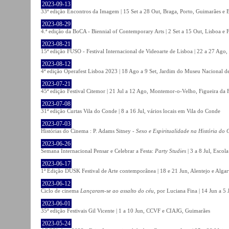
2023-09-13
33ª edição Encontros da Imagem | 15 Set a 28 Out, Braga, Porto, Guimarães e 
2023-08-29
4.ª edição da BoCA - Biennial of Contemporary Arts | 2 Set a 15 Out, Lisboa e 
2023-08-21
15ª edição FUSO - Festival Internacional de Videoarte de Lisboa | 22 a 27 Ago, 
2023-08-12
4ª edição Operafest Lisboa 2023 | 18 Ago a 9 Set, Jardim do Museu Nacional de
2023-07-21
45ª edição Festival Citemor | 21 Jul a 12 Ago, Montemor-o-Velho, Figueira da
2023-07-08
31ª edição Curtas Vila do Conde | 8 a 16 Jul, vários locais em Vila do Conde
2023-07-03
Histórias do Cinema : P. Adams Sitney -
Sexo e Espiritualidade na História do
2023-06-26
Semana Internacional Pensar e Celebrar a Festa:
Party Studies
| 3 a 8 Jul, Escol
2023-06-17
1ª Edição DUSK Festival de Arte contemporânea | 18 e 21 Jun, Alentejo e Alga
2023-06-12
Ciclo de cinema
Lançaram-se ao assalto do céu
, por Luciana Fina | 14 Jun a 5
2023-06-01
35ª edição Festivais Gil Vicente | 1 a 10 Jun, CCVF e CIAJG, Guimarães
2023-05-24