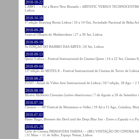
2018-10-22
LAB#1 – « For a Brave New Brussels » ARTISTIC VERSUS TECHNOCENTRI
Lisboa
2018-10-10
1ª edição Drawing Room Lisboa | 10 a 14 Out, Sociedade Nacional de Belas Art
2018-09-26
Festival Olhares do Mediterrâneo | 27 a 30 Set, Lisboa
2018-09-19
9a EDIÇÃO DO BAIRRO DAS ARTES | 20 Set, Lisboa
2018-09-13
Queer Lisboa – Festival Internacional de Cinema Queer | 14 a 22 Set, Cinema 
2018-09-04
12ª edição do MOTELX - Festival Internacional de Cinema de Terror de Lisboa 
2018-08-27
FUSO - Anual de Vídeo Arte Internacional de Lisboa | 10.ª edição, 28 Ago > 2 
2018-08-14
Mostra Mulheres Cineastas Latino-Americanas
| 7 de Agosto a 26 de Setembro 
2018-07-16
Citemor — 40º Festival de Montemor-o-Velho | 19 Jul a 11 Ago, Coimbra, Mon
2018-07-02
Pieter Hugo,
Between the Devil and the Deep Blue Sea - Entre a Espada e a Pa
2018-05-29
Ciclo de Cinema PRIMAVERA TARDIA — (RE) VISITAÇÃO DO CINEMA JAPONÊS
| 31 Maio > 11 de Julho, Espaço Nimas, Lisboa