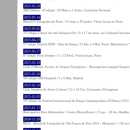
2025-05-29
ARCOlisboa - 8ª edição | 29 Maio a 1 Junho, Cordoaria Nacional
2025-05-14
Bienal'25 Fotografia do Porto | 15 maio a 29 junho, Vários locais no Porto
2025-05-02
22ª edição Lisbon Art and Antiques Fair | 9 a 17 de maio, na Cordoaria Naciona
2025-04-23
9.ª edição Festival DDD - Dias da Dança | 23 Abr a 4 Mai, Porto, Matosinhos e
2025-03-27
8.ª edição Porto Femme | 7 a 13 Abril, Vários locais, Porto
2025-03-10
Ciclo
O Mundo Secreto de Serguei Paradjanov
- Retrospectiva integral Sergu
2025-02-26
44ª edição ARCOmadrid | 5 a 9 Mar, Madrid
2025-02-20
Ciclo
Imagens de Javier Codesal
| 21 e 22 Fev, Cinemateca Portuguesa
2025-02-05
14ª edição do Festival Internacional de Dança Contemporânea GUIdance 2025 |
2025-01-15
Retrospetiva
Alice Rohrwacher: Contos Maravilhosos
| 15 jan – 26 fev, Batalh
2024-11-28
BF24 - Bienal de Fotografia de Vila Franca de Xira 2024 - Momento 1 | 30 nov 