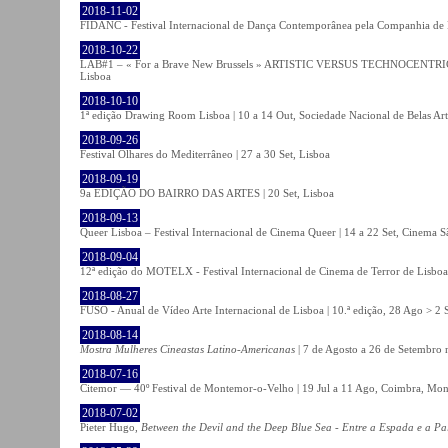
2018-11-02
FIDANC - Festival Internacional de Dança Contemporânea pela Companhia de
2018-10-22
LAB#1 – « For a Brave New Brussels » ARTISTIC VERSUS TECHNOCENTRI
Lisboa
2018-10-10
1ª edição Drawing Room Lisboa | 10 a 14 Out, Sociedade Nacional de Belas Art
2018-09-26
Festival Olhares do Mediterrâneo | 27 a 30 Set, Lisboa
2018-09-19
9a EDIÇÃO DO BAIRRO DAS ARTES | 20 Set, Lisboa
2018-09-13
Queer Lisboa – Festival Internacional de Cinema Queer | 14 a 22 Set, Cinema 
2018-09-04
12ª edição do MOTELX - Festival Internacional de Cinema de Terror de Lisboa 
2018-08-27
FUSO - Anual de Vídeo Arte Internacional de Lisboa | 10.ª edição, 28 Ago > 2 
2018-08-14
Mostra Mulheres Cineastas Latino-Americanas
| 7 de Agosto a 26 de Setembro 
2018-07-16
Citemor — 40º Festival de Montemor-o-Velho | 19 Jul a 11 Ago, Coimbra, Mon
2018-07-02
Pieter Hugo,
Between the Devil and the Deep Blue Sea - Entre a Espada e a Pa