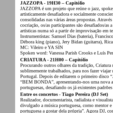
JAZZOPA - 19H30 – Capitólio
JAZZOPA é um projeto que reúne o jazz, spok
artisticamente desafiadora e socialmente conscie
consolidadas nas várias áreas propostas. Atravé
cocriação, os/as participantes são desafiados/as a 
artísticas numa só a partir de improvisação em t
Instrumentistas: Samuel Dias (bateria), Francis
Débora king (piano), Jery Bidan (guitarra), Ric
MC: Vileiro e YA SIN
Spoken word: Vanessa Parish Crooks e Luís Pe
CRIATURA - 21H00 – Capitólio
Procurando outros olhares da tradição, Criatura
sublimemente trabalhados, para nos fazer viajar
Portugal. Depois de editarem o primeiro disco
“BEM BONDA”, apresentando-nos uma nova ab
portuguesas, desafiando os já existentes padrões
Entre os concertos - Tiago Pereira (DJ Set)
Realizador, documentarista, radialista e visuali
divulgado a música portuguesa, como mentor e d
portuguesa a gostar dela própria”. Agora DJ, con