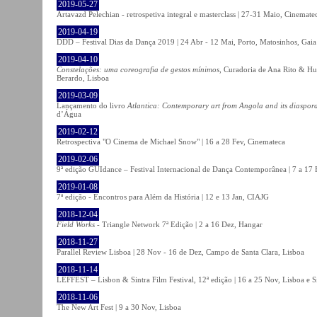
2019-05-27
Artavazd Pelechian - retrospetiva integral e masterclass | 27-31 Maio, Cinemat
2019-04-19
DDD – Festival Dias da Dança 2019 | 24 Abr - 12 Mai, Porto, Matosinhos, Gaia
2019-04-10
Constelações: uma coreografia de gestos mínimos
, Curadoria de Ana Rito & Hu
Berardo, Lisboa
2019-03-09
Lançamento do livro
Atlantica: Contemporary art from Angola and its diaspor
d’Água
2019-02-12
Retrospectiva "O Cinema de Michael Snow" | 16 a 28 Fev, Cinemateca
2019-02-06
9ª edição GUIdance – Festival Internacional de Dança Contemporânea | 7 a 17
2019-01-08
7ª edição - Encontros para Além da História | 12 e 13 Jan, CIAJG
2018-12-04
Field Works
- Triangle Network 7ª Edição | 2 a 16 Dez, Hangar
2018-11-27
Parallel Review Lisboa | 28 Nov - 16 de Dez, Campo de Santa Clara, Lisboa
2018-11-14
LEFFEST – Lisbon & Sintra Film Festival, 12ª edição | 16 a 25 Nov, Lisboa e S
2018-11-06
The New Art Fest | 9 a 30 Nov, Lisboa