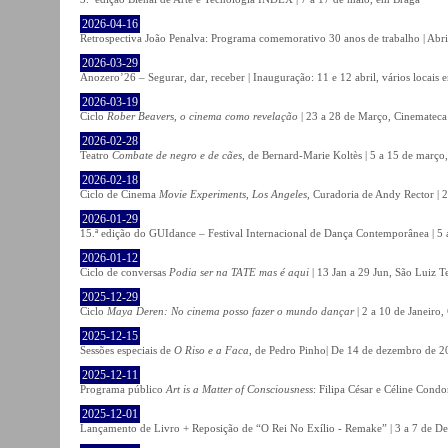
2026-04-16
Retrospectiva João Penalva: Programa comemorativo 30 anos de trabalho | Abri
2026-03-29
Anozero’26 – Segurar, dar, receber | Inauguração: 11 e 12 abril, vários locais
2026-03-19
Ciclo
Rober Beavers, o cinema como revelação
| 23 a 28 de Março, Cinemateca
2026-02-28
Teatro
Combate de negro e de cães
, de Bernard-Marie Koltès | 5 a 15 de março,
2026-02-18
Ciclo de Cinema
Movie Experiments, Los Angeles
, Curadoria de Andy Rector | 2
2026-01-29
15.ª edição do GUIdance – Festival Internacional de Dança Contemporânea | 5 
2026-01-12
Ciclo de conversas
Podia ser na TATE mas é aqui
| 13 Jan a 29 Jun, São Luiz T
2025-12-29
Ciclo
Maya Deren: No cinema posso fazer o mundo dançar
| 2 a 10 de Janeiro
2025-12-15
Sessões especiais de
O Riso e a Faca
, de Pedro Pinho| De 14 de dezembro de 20
2025-12-11
Programa público
Art is a Matter of Consciousness
: Filipa César e Céline Cond
2025-12-01
Lançamento de Livro + Reposição de “O Rei No Exílio - Remake” | 3 a 7 de D