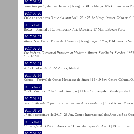
2017-03-28
Terra Incógnita
, de Inez Teixeira | Inaugura 30 de Março, 18h30, Fundação P
2017-03-20
Ciclo de encontros
O que é o Arquivo?
| 23 a 25 de Março, Museu Calouste Gu
2017-03-15
BoCA – Biennial of Contemporary Arts | Abertura 17 Mar, Lisboa e Porto
2017-03-07
Álvaro Siza Vieira: Visões da Alhambra
| Inauguração 7 Mar, Biblioteca de Serr
2017-02-28
Conferência
Curatorial Practices at Moderna Museet, Stockholm, Sweden, 1956-
18h, FCSH
2017-02-21
ARCOmadrid 2017 | 22-26 Fev, Madrid
2017-02-14
Córtex – Festival de Curtas Metragens de Sintra | 16>19 Fev, Centro Cultural O
2017-02-08
"Visão Yanomami" de Claudia Andujar | 11 Fev 17h, Arquivo Municipal de Lisb
2017-01-31
José de Almada Negreiros: uma maneira de ser moderno
| 3 Fev>5 Jun, Museu 
2017-01-24
1º ciclo expositivo de 2017 | 28 Jan, Centro Internacional das Artes José de Gu
2017-01-17
14.ª edição da KINO – Mostra de Cinema de Expressão Alemã | 19 Jan-3 Fev
2017-01-09