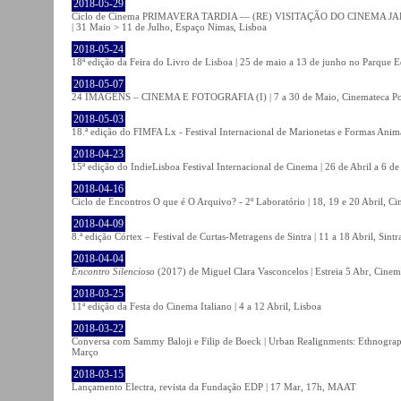
2018-05-29
Ciclo de Cinema PRIMAVERA TARDIA — (RE) VISITAÇÃO DO CINEMA JAPONÊS
| 31 Maio > 11 de Julho, Espaço Nimas, Lisboa
2018-05-24
18ª edição da Feira do Livro de Lisboa | 25 de maio a 13 de junho no Parque 
2018-05-07
24 IMAGENS – CINEMA E FOTOGRAFIA (I) | 7 a 30 de Maio, Cinemateca Po
2018-05-03
18.ª edição do FIMFA Lx - Festival Internacional de Marionetas e Formas Anim
2018-04-23
15ª edição do IndieLisboa Festival Internacional de Cinema | 26 de Abril a 6 d
2018-04-16
Ciclo de Encontros O que é O Arquivo? - 2º Laboratório | 18, 19 e 20 Abril, C
2018-04-09
8.ª edição Córtex – Festival de Curtas-Metragens de Sintra | 11 a 18 Abril, Sintr
2018-04-04
Encontro Silencioso
(2017) de Miguel Clara Vasconcelos | Estreia 5 Abr, Cinem
2018-03-25
11ª edição da Festa do Cinema Italiano | 4 a 12 Abril, Lisboa
2018-03-22
Conversa com Sammy Baloji e Filip de Boeck | Urban Realignments: Ethnographi
Março
2018-03-15
Lançamento Electra, revista da Fundação EDP | 17 Mar, 17h, MAAT