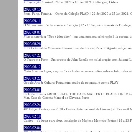
A Exposição Invisível
| 26 Set 2020 a 10 Jan 2021, Culturgest, Lisboa
2020-09-15
Festa. Fúria. Femina. – Obras da Coleção FLAD. | 22 Set 2020 a 25 Jan 2021, C
2020-09-11
O Museu como Performance - 6ª edição | 12 - 13 Set, vários locais da Fundação
2020-09-07
Film sanatorium “Doc’s Kingdom”
- ou uma modesta celebração
à la
corona-ví
2020-08-26
FUSO - Anual de Videoarte Internacional de Lisboa | 27 a 30 Agosto, edição on
2020-07-22
O Teatro e a Peste - Um projeto de John Romão em colaboração com Salomé La
2020-06-12
Nada ficou no lugar, e agora?
- ciclo de conversas online sobre o futuro das ar
2020-03-22
Google Arts & Culture: Pausa num estado de potencial e eterno PLAY!
2020-03-01
Ciclo de Cinema ARTHUR JAFA: THE DARK MATTER OF BLACK CINEMA - 
Mar, Casa do Cinema Manoel de Oliveira, Porto
2020-02-24
40ª Edição Fantasporto 2020 - Festival Internacional de Cinema | 25 Fev — 8 M
2020-02-18
Cattivo – da boca para fora
, instalação de Marlene Monteiro Freitas | 18 a 23 
2020-02-04
10ª edição GUIdance - Festival Internacional de Dança Contemporânea | 6 a 16