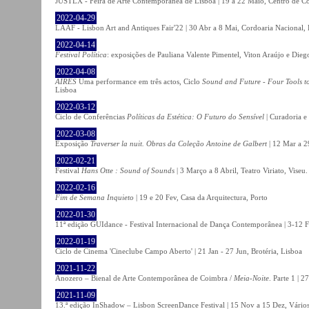
JUSTLX - Feira de Arte Contemporânea de Lisboa | 19 a 22 Maio, Centro de C
2022-04-29
LAAF - Lisbon Art and Antiques Fair'22 | 30 Abr a 8 Mai, Cordoaria Nacional,
2022-04-14
Festival Política
: exposições de Pauliana Valente Pimentel, Viton Araújo e Die
2022-04-08
AIRES
Uma performance em três actos, Ciclo
Sound and Future - Four Tools t
Lisboa
2022-03-12
Ciclo de Conferências
Políticas da Estética: O Futuro do Sensível
| Curadoria e
2022-03-08
Exposição
Traverser la nuit. Obras da Coleção Antoine de Galbert
| 12 Mar a 2
2022-02-21
Festival
Hans Otte : Sound of Sounds
| 3 Março a 8 Abril, Teatro Viriato, Viseu.
2022-02-16
Fim de Semana Inquieto
| 19 e 20 Fev, Casa da Arquitectura, Porto
2022-01-30
11ª edição GUIdance - Festival Internacional de Dança Contemporânea | 3-12 Fe
2022-01-19
Ciclo de Cinema 'Cineclube Campo Aberto' | 21 Jan - 27 Jun, Brotéria, Lisboa
2021-11-22
Anozero – Bienal de Arte Contemporânea de Coimbra /
Meia-Noite
. Parte 1 | 
2021-11-09
13.ª edição InShadow – Lisbon ScreenDance Festival | 15 Nov a 15 Dez, Vários