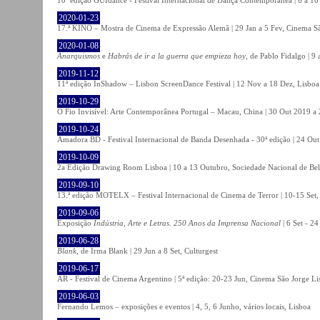
2020-01-23
17.ª KINO – Mostra de Cinema de Expressão Alemã | 29 Jan a 5 Fev, Cinema Sã
2020-01-08
Anarquismos
e
Habrás de ir a la guerra que empieza hoy
, de Pablo Fidalgo | 9 
2019-11-12
11ª edição InShadow – Lisbon ScreenDance Festival | 12 Nov a 18 Dez, Lisboa
2019-10-29
O Fio Invisível: Arte Contemporânea Portugal – Macau, China | 30 Out 2019 
2019-10-24
Amadora BD - Festival Internacional de Banda Desenhada - 30ª edição | 24 Ou
2019-10-09
2a Edição Drawing Room Lisboa | 10 a 13 Outubro, Sociedade Nacional de Bel
2019-09-10
13.ª edição MOTELX – Festival Internacional de Cinema de Terror | 10-15 Set,
2019-09-06
Exposição
Indústria, Arte e Letras. 250 Anos da Imprensa Nacional
| 6 Set - 2
2019-06-28
Blank
, de Irma Blank | 29 Jun a 8 Set, Culturgest
2019-06-17
AR - Festival de Cinema Argentino | 5ª edição: 20-23 Jun, Cinema São Jorge Li
2019-06-03
Fernando Lemos – exposições e eventos | 4, 5, 6 Junho, vários locais, Lisboa