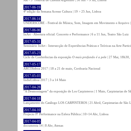
2017-06-19
4ª edição da Semana Acesso Cultura | 19 > 25 Jun, Lisboa
2017-06-14
UNDERSCORE - Festival de Música, Som, Imagem em Movimento e Arquivo | 1
2017-06-06
InArt - Abertura oficial: Concerto e Performance | 6 a 11 Jun, Teatro São Luiz
2017-05-31
Seminário InArt - Intersecção de Experiências Práticas e Teóricas na Arte Part
2017-05-23
Ciclo de Conferências da exposição
O mais profundo é a pele
| 27 Mai, 18h30, 
2017-05-17
ARCOlisboa 2017 | 18 a 21 de maio, Cordoaria Nacional
2017-05-03
IndieLisboa 2017 | 3 a 14 Maio
2017-04-28
“A Desmontagem” da exposição de Los Carpinteros | 1 Maio, Carpintarias de S
2017-04-18
Lançamento do Catálogo LOS CARPINTEROS | 21 Abril, Carpintarias de São 
2017-04-10
Projecto P! Performance na Esfera Pública | 10>14 Abr, Lisboa
2017-04-05
documenta 14 | 8 Abr, Atenas