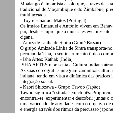
Mbalango é um artista a solo que, através da su
tradicional de Moçambique e do Zimbabué, prese
multifacetada.
- Toy e Emanuel Matos (Portugal)
Os irmãos Emanuel e António vivem em Benave
pai, desde sempre que a música esteve presente n
cigana.
- Amizade Linha de Sintra (Guiné Bissau)
O grupo Amizade Linha de Sintra transporta-nos
peculiar da Tina, o seu instrumento típico com
- Isha Artes: Kathak (India)
ISHA ARTES representa a Cultura Indiana atravé
As suas coreografias integram caminhos culturais
indiana, tendo em vista a dinâmica das práticas
integração social.
- Kaori Shiozawa - Grupo Tawoo (Japão)
Tawoo significa "estrada" em chinês. Proporcio
encontrar-se, experimentar e descobrir juntas 
uma variedade de atividades com o objetivo de de
e energia através dos ritmos da percussão japone