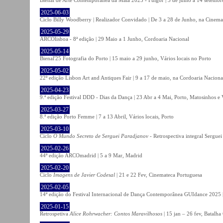
2025-06-03
Ciclo Billy Woodberry | Realizador Convidado | De 3 a 28 de Junho, na Cinema
2025-05-29
ARCOlisboa - 8ª edição | 29 Maio a 1 Junho, Cordoaria Nacional
2025-05-14
Bienal'25 Fotografia do Porto | 15 maio a 29 junho, Vários locais no Porto
2025-05-02
22ª edição Lisbon Art and Antiques Fair | 9 a 17 de maio, na Cordoaria Naciona
2025-04-23
9.ª edição Festival DDD - Dias da Dança | 23 Abr a 4 Mai, Porto, Matosinhos e
2025-03-27
8.ª edição Porto Femme | 7 a 13 Abril, Vários locais, Porto
2025-03-10
Ciclo
O Mundo Secreto de Serguei Paradjanov
- Retrospectiva integral Sergu
2025-02-26
44ª edição ARCOmadrid | 5 a 9 Mar, Madrid
2025-02-20
Ciclo
Imagens de Javier Codesal
| 21 e 22 Fev, Cinemateca Portuguesa
2025-02-05
14ª edição do Festival Internacional de Dança Contemporânea GUIdance 2025 |
2025-01-15
Retrospetiva
Alice Rohrwacher: Contos Maravilhosos
| 15 jan – 26 fev, Batalh