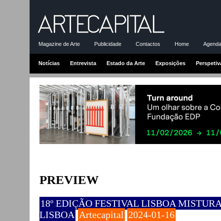
Magazine de Arte
Publicidade
Contactos
Home
Agenda-
Notícias
Entrevista
Estado da Arte
Exposições
Perspetiv
PREVIEW
18º EDIÇÃO FESTIVAL LISBOA MISTURA |
LISBOA
Artecapital
2024-01-16