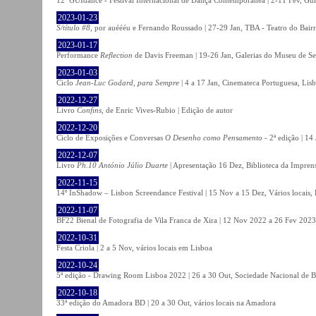
2023-01-23
S/título #8
, por auéééu e Fernando Roussado | 27-29 Jan, TBA - Teatro do Bair
2023-01-17
Performance
Reflection
de Davis Freeman | 19-26 Jan, Galerias do Museu de Ser
2023-01-03
Ciclo
Jean-Luc Godard, para Sempre
| 4 a 17 Jan, Cinemateca Portuguesa, Lis
2022-12-27
Livro
Confins
, de Enric Vives-Rubio | Edição de autor
2022-12-20
Ciclo de Exposições e Conversas
O Desenho como Pensamento
- 2ª edição | 14
2022-12-07
Livro
Ph.10 António Júlio Duarte
| Apresentação 16 Dez, Biblioteca da Impren
2022-11-15
14º InShadow – Lisbon Screendance Festival | 15 Nov a 15 Dez, Vários locais,
2022-11-07
BF22 Bienal de Fotografia de Vila Franca de Xira | 12 Nov 2022 a 26 Fev 2023, 
2022-10-31
Festa Criola | 2 a 5 Nov, vários locais em Lisboa
2022-10-24
5ª edição - Drawing Room Lisboa 2022 | 26 a 30 Out, Sociedade Nacional de Be
2022-10-18
33ª edição do Amadora BD | 20 a 30 Out, vários locais na Amadora