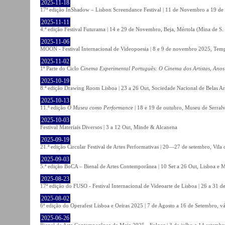
2025-11-18
17ª edição InShadow – Lisbon Screendance Festival | 11 de Novembro a 19 de
2025-11-11
4.ª edição Festival Futurama | 14 e 29 de Novembro, Beja, Mértola (Mina de S
2025-11-06
MOON - Festival Internacional de Videopoesia | 8 e 9 de novembro 2025, Temp
2025-11-02
1ª Parte do Ciclo
Cinema Experimental Português: O Cinema dos Artistas, Anos
2025-10-19
8.ª edição Drawing Room Lisboa | 23 a 26 Out, Sociedade Nacional de Belas Ar
2025-10-13
11.ª edição
O Museu como Performance
| 18 e 19 de outubro, Museu de Serral
2025-10-03
Festival Materiais Diversos | 3 a 12 Out, Minde & Alcanena
2025-09-19
21.ª edição Circular Festival de Artes Performativas | 20—27 de setembro, Vila
2025-09-03
5.ª edição BoCA – Bienal de Artes Contemporânea | 10 Set a 26 Out, Lisboa e 
2025-08-23
17ª edição do FUSO - Festival Internacional de Videoarte de Lisboa | 26 a 31 d
2025-08-02
6ª edição do Operafest Lisboa e Oeiras 2025 | 7 de Agosto a 16 de Setembro, vá
2025-06-26
Bienal de Arte Contemporânea da Maia 2025 - Fulgor | 3 de julho a 14 setemb