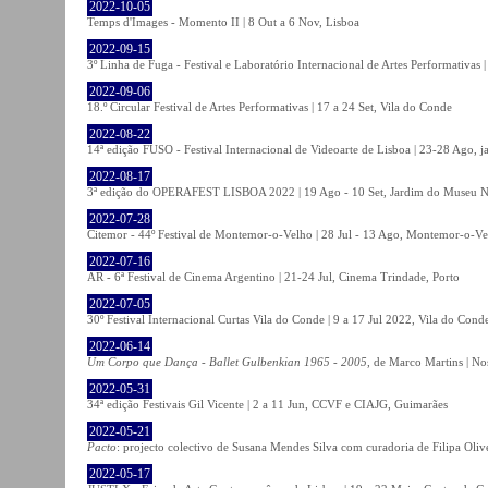
2022-10-05
Temps d'Images - Momento II | 8 Out a 6 Nov, Lisboa
2022-09-15
3º Linha de Fuga - Festival e Laboratório Internacional de Artes Performativas 
2022-09-06
18.º Circular Festival de Artes Performativas | 17 a 24 Set, Vila do Conde
2022-08-22
14ª edição FUSO - Festival Internacional de Videoarte de Lisboa | 23-28 Ago, j
2022-08-17
3ª edição do OPERAFEST LISBOA 2022 | 19 Ago - 10 Set, Jardim do Museu Na
2022-07-28
Citemor - 44º Festival de Montemor-o-Velho | 28 Jul - 13 Ago, Montemor-o-Ve
2022-07-16
AR - 6ª Festival de Cinema Argentino | 21-24 Jul, Cinema Trindade, Porto
2022-07-05
30º Festival Internacional Curtas Vila do Conde | 9 a 17 Jul 2022, Vila do Cond
2022-06-14
Um Corpo que Dança - Ballet Gulbenkian 1965 - 2005
, de Marco Martins | No
2022-05-31
34ª edição Festivais Gil Vicente | 2 a 11 Jun, CCVF e CIAJG, Guimarães
2022-05-21
Pacto
: projecto colectivo de Susana Mendes Silva com curadoria de Filipa Oli
2022-05-17