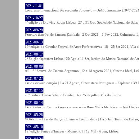
2021-11-01
Congresso internacional
Na escalada do desejo — Julião Sarmento (1948-2021
2021-10-27
4ª edição da Drawing Room Lisboa | 27 a 31 Out, Sociedade Nacional de Belas 
2021-09-29
Fracture Empire
, de Samson Kambalu | 2 Out 2021 - 6 Fev 2022, Culturgest, L
2021-09-13
17ª edição do Circular Festival de Artes Performativas | 18 - 25 Set 2021, Vila
2021-08-17
2ª Edição Operafest Lisboa | 20 Ago a 11 Set, Jardim do Museu Nacional de Art
2021-08-09
AR - 6° Festival de Cinema Argentino | 12 a 18 Agosto 2021, Cinema Ideal, Li
2021-07-27
Ciclo
Por uma canção
| 2 a 21 Agosto, Cinemateca Portuguesa - Esplanada 39 
2021-07-15
29º Festival Curtas Vila do Conde | 16 a 25 de julho, Vila do Conde
2021-06-14
Ciclo
Palavra, Ferro e Fogo
- conversa de Rosa Maria Martelo com Rui Chafes |
2021-05-28
VOARTE – Dias de Dança, Cinema e Comunidade | 1 a 5 Jun, Teatro do Bairro,
2021-05-10
19ª edição Temps d’Images - Momento I | 12 Mai - 6 Jun, Lisboa
2021-04-24