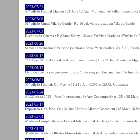
2023-07-21
45ª edição Festival Citemor | 21 Jul a 12 Ago, Montemor-o-Velho, Figueira da
2023-07-08
31ª edição Curtas Vila do Conde | 8 a 16 Jul, vários locais em Vila do Conde
2023-07-03
Histórias do Cinema : P. Adams Sitney -
Sexo e Espiritualidade na História do
2023-06-26
Semana Internacional Pensar e Celebrar a Festa:
Party Studies
| 3 a 8 Jul, Escol
2023-06-17
1ª Edição DUSK Festival de Arte contemporânea | 18 e 21 Jun, Alentejo e Alga
2023-06-12
Ciclo de cinema
Lançaram-se ao assalto do céu
, por Luciana Fina | 14 Jun a 5
2023-06-01
35ª edição Festivais Gil Vicente | 1 a 10 Jun, CCVF e CIAJG, Guimarães
2023-05-24
ARCOlisboa 2023 - Feira Internacional de Arte Contemporânea | 25 a 28 Maio,
2023-05-17
Exposição
Gris, Vide, Cris
, de Rui Chafes e Alberto Giacometti | 18 Mai a 18 S
2023-05-04
4ª edição Cumplicidades – Festival Internacional de Dança Contemporânea de L
2023-04-25
3ª edição TRANSBORDA - Mostra Internacional de Artes Performativas de Alma