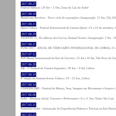
2017-09-25
Festival Silêncio | 28 Set > 1 Out, Zona do Cais do Sodré
2017-09-19
Plataforma Revólver - Novo ciclo de exposições | Inauguração: 21 Set, 22h, Edi
2017-09-11
Queer Lisboa – Festival Internacional de Cinema Queer | 15 a 23 de setembro,
2017-08-29
VICENTE´17, Do silêncio dos Corvos, Animal Vicente | Inauguração: 2 Set - 
2017-08-21
FUSO 2017 - ANUAL DE VÍDEO ARTE INTERNACIONAL DE LISBOA, 22 a 
2017-07-12
XIX Bienal Internacional de Arte de Cerveira | 15 Jul a 16 Set, Vila Nova de Ce
2017-06-28
AR - 3° Festival de Cinema Argentino | 30 Jun > 9 Jul, Lisboa
2017-06-19
4ª edição da Semana Acesso Cultura | 19 > 25 Jun, Lisboa
2017-06-14
UNDERSCORE - Festival de Música, Som, Imagem em Movimento e Arquivo | 1
2017-06-06
InArt - Abertura oficial: Concerto e Performance | 6 a 11 Jun, Teatro São Luiz
2017-05-31
Seminário InArt - Intersecção de Experiências Práticas e Teóricas na Arte Part
2017-05-23