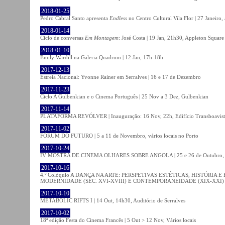
2018-01-25
Pedro Cabral Santo apresenta
Endless
no Centro Cultural Vila Flor | 27 Janeiro,
2018-01-14
Ciclo de conversas
Em Montagem
: José Costa | 19 Jan, 21h30, Appleton Square
2018-01-10
Emily Wardill na Galeria Quadrum | 12 Jan, 17h-18h
2017-12-13
Estreia Nacional: Yvonne Rainer em Serralves | 16 e 17 de Dezembro
2017-11-23
Ciclo A Gulbenkian e o Cinema Português | 25 Nov a 3 Dez, Gulbenkian
2017-11-14
PLATAFORMA REVÓLVER | Inauguração: 16 Nov, 22h, Edifício Transboavista
2017-11-02
FÓRUM DO FUTURO | 5 a 11 de Novembro, vários locais no Porto
2017-10-24
IV MOSTRA DE CINEMA OLHARES SOBRE ANGOLA | 25 e 26 de Outubro
2017-10-16
4.º Colóquio A DANÇA NA ARTE: PERSPETIVAS ESTÉTICAS, HISTÓRIA
MODERNIDADE (SÉC. XVI-XVIII) E CONTEMPORANEIDADE (XIX-XXI) | 21 O
2017-10-10
METABOLIC RIFTS I | 14 Out, 14h30, Auditório de Serralves
2017-10-02
18ª edição Festa do Cinema Francês | 5 Out > 12 Nov, Vários locais