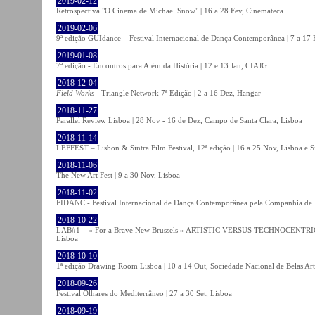
2019-02-12
Retrospectiva "O Cinema de Michael Snow" | 16 a 28 Fev, Cinemateca
2019-02-06
9ª edição GUIdance – Festival Internacional de Dança Contemporânea | 7 a 17
2019-01-08
7ª edição - Encontros para Além da História | 12 e 13 Jan, CIAJG
2018-12-04
Field Works
- Triangle Network 7ª Edição | 2 a 16 Dez, Hangar
2018-11-27
Parallel Review Lisboa | 28 Nov - 16 de Dez, Campo de Santa Clara, Lisboa
2018-11-14
LEFFEST – Lisbon & Sintra Film Festival, 12ª edição | 16 a 25 Nov, Lisboa e S
2018-11-06
The New Art Fest | 9 a 30 Nov, Lisboa
2018-11-02
FIDANC - Festival Internacional de Dança Contemporânea pela Companhia de
2018-10-22
LAB#1 – « For a Brave New Brussels » ARTISTIC VERSUS TECHNOCENTRI
Lisboa
2018-10-10
1ª edição Drawing Room Lisboa | 10 a 14 Out, Sociedade Nacional de Belas Art
2018-09-26
Festival Olhares do Mediterrâneo | 27 a 30 Set, Lisboa
2018-09-19