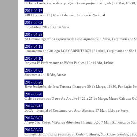
Ciclo de Conferências da exposição
O mais profundo é a pele
| 27 Mai, 18h30, 
2017-05-17
ARCOlisboa 2017 | 18 a 21 de maio, Cordoaria Nacional
2017-05-03
IndieLisboa 2017 | 3 a 14 Maio
2017-04-28
“A Desmontagem” da exposição de Los Carpinteros | 1 Maio, Carpintarias de S
2017-04-18
Lançamento do Catálogo LOS CARPINTEROS | 21 Abril, Carpintarias de São 
2017-04-10
Projecto P! Performance na Esfera Pública | 10>14 Abr, Lisboa
2017-04-05
documenta 14 | 8 Abr, Atenas
2017-03-28
Terra Incógnita
, de Inez Teixeira | Inaugura 30 de Março, 18h30, Fundação P
2017-03-20
Ciclo de encontros
O que é o Arquivo?
| 23 a 25 de Março, Museu Calouste Gu
2017-03-15
BoCA – Biennial of Contemporary Arts | Abertura 17 Mar, Lisboa e Porto
2017-03-07
Álvaro Siza Vieira: Visões da Alhambra
| Inauguração 7 Mar, Biblioteca de Serr
2017-02-28
Conferência
Curatorial Practices at Moderna Museet, Stockholm, Sweden, 1956-