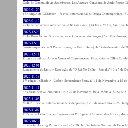
Ciclo de Cinema
Movie Experiments, Los Angeles
, Curadoria de Andy Rector | 2
2026-01-29
15.ª edição do GUIdance – Festival Internacional de Dança Contemporânea | 5 
2026-01-12
Ciclo de conversas
Podia ser na TATE mas é aqui
| 13 Jan a 29 Jun, São Luiz T
2025-12-29
Ciclo
Maya Deren: No cinema posso fazer o mundo dançar
| 2 a 10 de Janeiro
2025-12-15
Sessões especiais de
O Riso e a Faca
, de Pedro Pinho| De 14 de dezembro de 20
2025-12-11
Programa público
Art is a Matter of Consciousness
: Filipa César e Céline Cond
2025-12-01
Lançamento de Livro + Reposição de “O Rei No Exílio - Remake” | 3 a 7 de D
2025-11-18
17ª edição InShadow – Lisbon Screendance Festival | 11 de Novembro a 19 de
2025-11-11
4.ª edição Festival Futurama | 14 e 29 de Novembro, Beja, Mértola (Mina de S
2025-11-06
MOON - Festival Internacional de Videopoesia | 8 e 9 de novembro 2025, Temp
2025-11-02
1ª Parte do Ciclo
Cinema Experimental Português: O Cinema dos Artistas, Anos
2025-10-19
8.ª edição Drawing Room Lisboa | 23 a 26 Out, Sociedade Nacional de Belas Ar