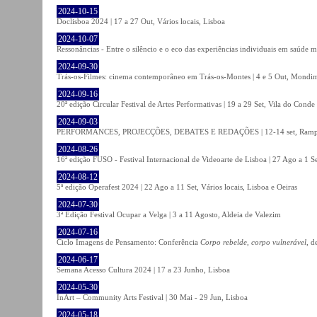
2024-10-15
Doclisboa 2024 | 17 a 27 Out, Vários locais, Lisboa
2024-10-07
Ressonâncias - Entre o silêncio e o eco das experiências individuais em saúde 
2024-09-30
Trás-os-Filmes: cinema contemporâneo em Trás-os-Montes | 4 e 5 Out, Mondi
2024-09-16
20ª edição Circular Festival de Artes Performativas | 19 a 29 Set, Vila do Conde
2024-09-03
PERFORMANCES, PROJECÇÕES, DEBATES E REDAÇÕES | 12-14 set, Rampa
2024-08-26
16ª edição FUSO - Festival Internacional de Videoarte de Lisboa | 27 Ago a 1 Se
2024-08-12
5ª edição Operafest 2024 | 22 Ago a 11 Set, Vários locais, Lisboa e Oeiras
2024-07-30
3ª Edição Festival Ocupar a Velga | 3 a 11 Agosto, Aldeia de Valezim
2024-07-16
Ciclo Imagens de Pensamento: Conferência
Corpo rebelde, corpo vulnerável
, d
2024-06-17
Semana Acesso Cultura 2024 | 17 a 23 Junho, Lisboa
2024-05-30
InArt – Community Arts Festival | 30 Mai - 29 Jun, Lisboa
2024-05-18