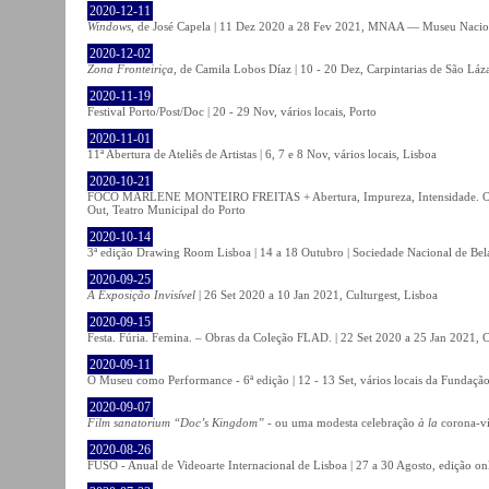
2020-12-11
Windows
, de José Capela | 11 Dez 2020 a 28 Fev 2021, MNAA — Museu Nacion
2020-12-02
Zona Fronteiriça
, de Camila Lobos Díaz | 10 - 20 Dez, Carpintarias de São Láz
2020-11-19
Festival Porto/Post/Doc | 20 - 29 Nov, vários locais, Porto
2020-11-01
11ª Abertura de Ateliês de Artistas | 6, 7 e 8 Nov, vários locais, Lisboa
2020-10-21
FOCO MARLENE MONTEIRO FREITAS + Abertura, Impureza, Intensidade. Olhare
Out, Teatro Municipal do Porto
2020-10-14
3ª edição Drawing Room Lisboa | 14 a 18 Outubro | Sociedade Nacional de Bela
2020-09-25
A Exposição Invisível
| 26 Set 2020 a 10 Jan 2021, Culturgest, Lisboa
2020-09-15
Festa. Fúria. Femina. – Obras da Coleção FLAD. | 22 Set 2020 a 25 Jan 2021, C
2020-09-11
O Museu como Performance - 6ª edição | 12 - 13 Set, vários locais da Fundação
2020-09-07
Film sanatorium “Doc’s Kingdom”
- ou uma modesta celebração
à la
corona-ví
2020-08-26
FUSO - Anual de Videoarte Internacional de Lisboa | 27 a 30 Agosto, edição on