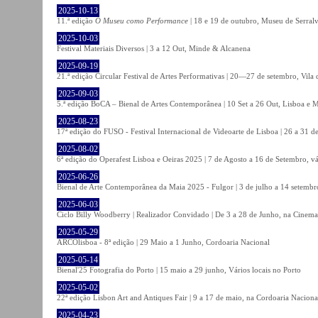
2025-10-13
11.ª edição
O Museu como Performance
| 18 e 19 de outubro, Museu de Serral
2025-10-03
Festival Materiais Diversos | 3 a 12 Out, Minde & Alcanena
2025-09-19
21.ª edição Circular Festival de Artes Performativas | 20—27 de setembro, Vila
2025-09-03
5.ª edição BoCA – Bienal de Artes Contemporânea | 10 Set a 26 Out, Lisboa e 
2025-08-23
17ª edição do FUSO - Festival Internacional de Videoarte de Lisboa | 26 a 31 d
2025-08-02
6ª edição do Operafest Lisboa e Oeiras 2025 | 7 de Agosto a 16 de Setembro, vá
2025-06-26
Bienal de Arte Contemporânea da Maia 2025 - Fulgor | 3 de julho a 14 setemb
2025-06-03
Ciclo Billy Woodberry | Realizador Convidado | De 3 a 28 de Junho, na Cinema
2025-05-29
ARCOlisboa - 8ª edição | 29 Maio a 1 Junho, Cordoaria Nacional
2025-05-14
Bienal'25 Fotografia do Porto | 15 maio a 29 junho, Vários locais no Porto
2025-05-02
22ª edição Lisbon Art and Antiques Fair | 9 a 17 de maio, na Cordoaria Naciona
2025-04-23