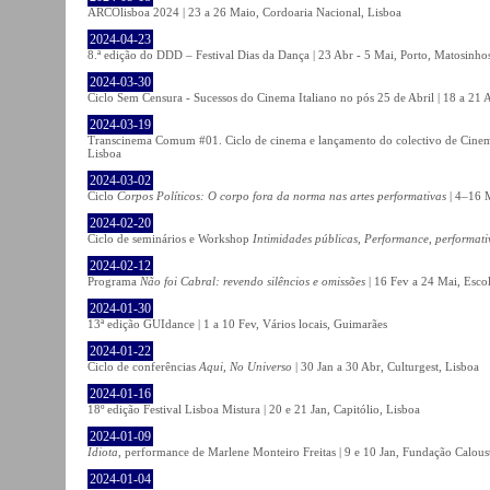
ARCOlisboa 2024 | 23 a 26 Maio, Cordoaria Nacional, Lisboa
2024-04-23
8.ª edição do DDD – Festival Dias da Dança | 23 Abr - 5 Mai, Porto, Matosinho
2024-03-30
Ciclo Sem Censura - Sucessos do Cinema Italiano no pós 25 de Abril | 18 a 21
2024-03-19
Transcinema Comum #01. Ciclo de cinema e lançamento do colectivo de Cine
Lisboa
2024-03-02
Ciclo
Corpos Políticos: O corpo fora da norma nas artes performativas
| 4–16 M
2024-02-20
Ciclo de seminários e Workshop
Intimidades públicas, Performance, performati
2024-02-12
Programa
Não foi Cabral: revendo silêncios e omissões
| 16 Fev a 24 Mai, Escol
2024-01-30
13ª edição GUIdance | 1 a 10 Fev, Vários locais, Guimarães
2024-01-22
Ciclo de conferências
Aqui, No Universo
| 30 Jan a 30 Abr, Culturgest, Lisboa
2024-01-16
18º edição Festival Lisboa Mistura | 20 e 21 Jan, Capitólio, Lisboa
2024-01-09
Idiota
, performance de Marlene Monteiro Freitas | 9 e 10 Jan, Fundação Calou
2024-01-04