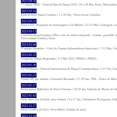
2023-04-10
7.ª edição DDD – Festival Dias da Dança 2023 | 18 a 30 Abr, Porto, Matosinhos
2023-03-31
Festival Abril Dança Coimbra | 1 a 30 Abr, Vários locais, Coimbra
2023-03-21
Para o Gil
- Programa de homenagem a Gil Mendo | 23-25 Mar, Culturgest, Li
2023-03-13
Conferência-performance
Olha o dia de ontem chegando - Samba: guardião 
Universidade Católica, Porto
2023-03-06
2ª edição Outsiders – Ciclo de Cinema Independente Americano | 7-12 Mar, C
2023-02-25
Congresso Nikias Skapinakis | 1-2 Mar 2023, MNAC e FBAUL
2023-01-30
12º GUIdance - Festival Internacional de Dança Contemporânea | 2-11 Fev, Gu
2023-01-23
S/título #8
, por auéééu e Fernando Roussado | 27-29 Jan, TBA - Teatro do Bair
2023-01-17
Performance
Reflection
de Davis Freeman | 19-26 Jan, Galerias do Museu de Ser
2023-01-03
Ciclo
Jean-Luc Godard, para Sempre
| 4 a 17 Jan, Cinemateca Portuguesa, Lis
2022-12-27
Livro
Confins
, de Enric Vives-Rubio | Edição de autor
2022-12-20