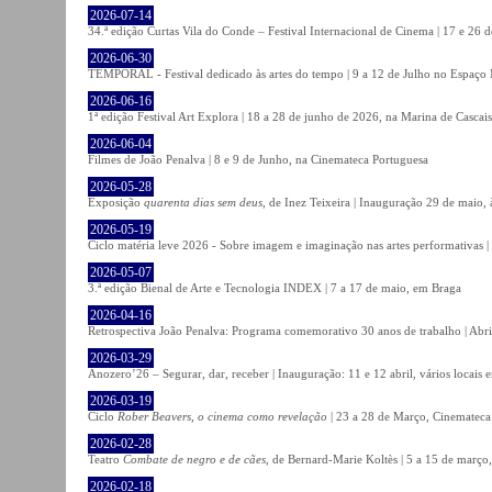
2026-07-14
34.ª edição Curtas Vila do Conde – Festival Internacional de Cinema | 17 e 26 
2026-06-30
TEMPORAL - Festival dedicado às artes do tempo | 9 a 12 de Julho no Espaço
2026-06-16
1ª edição Festival Art Explora | 18 a 28 de junho de 2026, na Marina de Cascais
2026-06-04
Filmes de João Penalva | 8 e 9 de Junho, na Cinemateca Portuguesa
2026-05-28
Exposição
quarenta dias sem deus
, de Inez Teixeira | Inauguração 29 de maio
2026-05-19
Ciclo matéria leve 2026 - Sobre imagem e imaginação nas artes performativas |
2026-05-07
3.ª edição Bienal de Arte e Tecnologia INDEX | 7 a 17 de maio, em Braga
2026-04-16
Retrospectiva João Penalva: Programa comemorativo 30 anos de trabalho | Abri
2026-03-29
Anozero’26 – Segurar, dar, receber | Inauguração: 11 e 12 abril, vários locais
2026-03-19
Ciclo
Rober Beavers, o cinema como revelação
| 23 a 28 de Março, Cinemateca
2026-02-28
Teatro
Combate de negro e de cães
, de Bernard-Marie Koltès | 5 a 15 de março,
2026-02-18