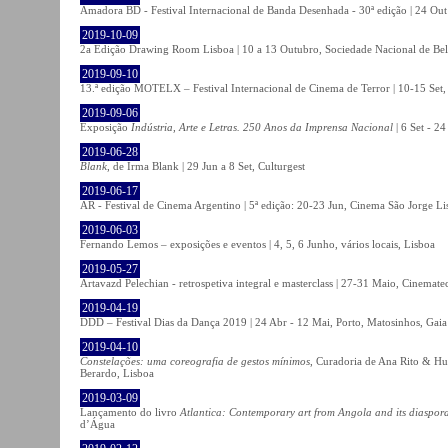
Amadora BD - Festival Internacional de Banda Desenhada - 30ª edição | 24 Ou
2019-10-09
2a Edição Drawing Room Lisboa | 10 a 13 Outubro, Sociedade Nacional de Bel
2019-09-10
13.ª edição MOTELX – Festival Internacional de Cinema de Terror | 10-15 Set,
2019-09-06
Exposição
Indústria, Arte e Letras. 250 Anos da Imprensa Nacional
| 6 Set - 2
2019-06-28
Blank
, de Irma Blank | 29 Jun a 8 Set, Culturgest
2019-06-17
AR - Festival de Cinema Argentino | 5ª edição: 20-23 Jun, Cinema São Jorge Li
2019-06-03
Fernando Lemos – exposições e eventos | 4, 5, 6 Junho, vários locais, Lisboa
2019-05-27
Artavazd Pelechian - retrospetiva integral e masterclass | 27-31 Maio, Cinemat
2019-04-19
DDD – Festival Dias da Dança 2019 | 24 Abr - 12 Mai, Porto, Matosinhos, Gaia
2019-04-10
Constelações: uma coreografia de gestos mínimos
, Curadoria de Ana Rito & Hu
Berardo, Lisboa
2019-03-09
Lançamento do livro
Atlantica: Contemporary art from Angola and its diaspor
d’Água