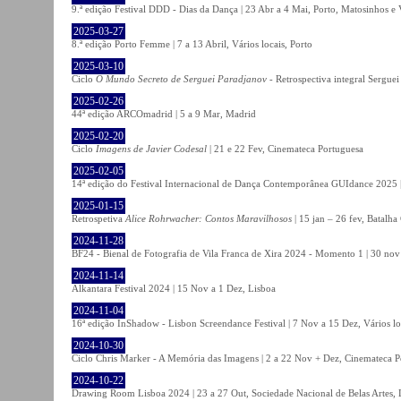
9.ª edição Festival DDD - Dias da Dança | 23 Abr a 4 Mai, Porto, Matosinhos e
2025-03-27
8.ª edição Porto Femme | 7 a 13 Abril, Vários locais, Porto
2025-03-10
Ciclo
O Mundo Secreto de Serguei Paradjanov
- Retrospectiva integral Sergu
2025-02-26
44ª edição ARCOmadrid | 5 a 9 Mar, Madrid
2025-02-20
Ciclo
Imagens de Javier Codesal
| 21 e 22 Fev, Cinemateca Portuguesa
2025-02-05
14ª edição do Festival Internacional de Dança Contemporânea GUIdance 2025 |
2025-01-15
Retrospetiva
Alice Rohrwacher: Contos Maravilhosos
| 15 jan – 26 fev, Batalh
2024-11-28
BF24 - Bienal de Fotografia de Vila Franca de Xira 2024 - Momento 1 | 30 nov 
2024-11-14
Alkantara Festival 2024 | 15 Nov a 1 Dez, Lisboa
2024-11-04
16ª edição InShadow - Lisbon Screendance Festival | 7 Nov a 15 Dez, Vários lo
2024-10-30
Ciclo Chris Marker - A Memória das Imagens | 2 a 22 Nov + Dez, Cinemateca P
2024-10-22
Drawing Room Lisboa 2024 | 23 a 27 Out, Sociedade Nacional de Belas Artes, 