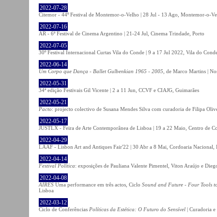
2022-07-28
Citemor - 44º Festival de Montemor-o-Velho | 28 Jul - 13 Ago, Montemor-o-Ve
2022-07-16
AR - 6ª Festival de Cinema Argentino | 21-24 Jul, Cinema Trindade, Porto
2022-07-05
30º Festival Internacional Curtas Vila do Conde | 9 a 17 Jul 2022, Vila do Cond
2022-06-14
Um Corpo que Dança - Ballet Gulbenkian 1965 - 2005
, de Marco Martins | No
2022-05-31
34ª edição Festivais Gil Vicente | 2 a 11 Jun, CCVF e CIAJG, Guimarães
2022-05-21
Pacto
: projecto colectivo de Susana Mendes Silva com curadoria de Filipa Oli
2022-05-17
JUSTLX - Feira de Arte Contemporânea de Lisboa | 19 a 22 Maio, Centro de C
2022-04-29
LAAF - Lisbon Art and Antiques Fair'22 | 30 Abr a 8 Mai, Cordoaria Nacional,
2022-04-14
Festival Política
: exposições de Pauliana Valente Pimentel, Viton Araújo e Die
2022-04-08
AIRES
Uma performance em três actos, Ciclo
Sound and Future - Four Tools t
Lisboa
2022-03-12
Ciclo de Conferências
Políticas da Estética: O Futuro do Sensível
| Curadoria e