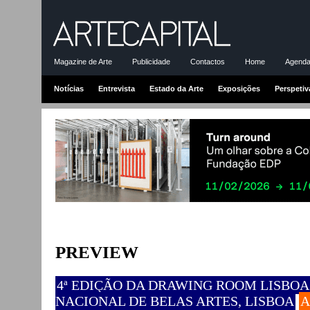
Magazine de Arte
Publicidade
Contactos
Home
Agenda-
Notícias
Entrevista
Estado da Arte
Exposições
Perspetiv
PREVIEW
4ª EDIÇÃO DA DRAWING ROOM LISBOA |
NACIONAL DE BELAS ARTES, LISBOA
A