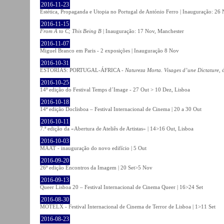
2016-11-23
Estética, Propaganda e Utopia no Portugal de António Ferro | Inauguração: 26 
2016-11-15
From A to C; This Being B
| Inauguração: 17 Nov, Manchester
2016-11-07
Miguel Branco em Paris - 2 exposições | Inauguração 8 Nov
2016-10-31
ESTÓRIAS: PORTUGAL-ÁFRICA -
Natureza Morta. Visages d’une Dictature
, 
2016-10-25
14ª edição do Festival Temps d´Image - 27 Out > 10 Dez, Lisboa
2016-10-18
14ª edição Doclisboa – Festival Internacional de Cinema | 20 a 30 Out
2016-10-11
7.ª edição da «Abertura de Ateliês de Artistas» | 14>16 Out, Lisboa
2016-10-03
MAAT - inauguração do novo edifício | 5 Out
2016-09-20
26ª edição Encontros da Imagem | 20 Set>5 Nov
2016-09-13
Queer Lisboa 20 – Festival Internacional de Cinema Queer | 16>24 Set
2016-08-30
MOTELX - Festival Internacional de Cinema de Terror de Lisboa | 1>11 Set
2016-08-23