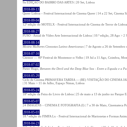
9a EDIÇÃO DO BAIRRO DAS ARTES | 20 Set, Lisboa
2018-09-13
Queer Lisboa – Festival Internacional de Cinema Queer | 14 a 22 Set, Cinema 
2018-09-04
12ª edição do MOTELX - Festival Internacional de Cinema de Terror de Lisboa 
2018-08-27
FUSO - Anual de Vídeo Arte Internacional de Lisboa | 10.ª edição, 28 Ago > 2 
2018-08-14
Mostra Mulheres Cineastas Latino-Americanas
| 7 de Agosto a 26 de Setembro 
2018-07-16
Citemor — 40º Festival de Montemor-o-Velho | 19 Jul a 11 Ago, Coimbra, Mon
2018-07-02
Pieter Hugo,
Between the Devil and the Deep Blue Sea - Entre a Espada e a Pa
2018-05-29
Ciclo de Cinema PRIMAVERA TARDIA — (RE) VISITAÇÃO DO CINEMA JAPONÊS
| 31 Maio > 11 de Julho, Espaço Nimas, Lisboa
2018-05-24
18ª edição da Feira do Livro de Lisboa | 25 de maio a 13 de junho no Parque 
2018-05-07
24 IMAGENS – CINEMA E FOTOGRAFIA (I) | 7 a 30 de Maio, Cinemateca Po
2018-05-03
18.ª edição do FIMFA Lx - Festival Internacional de Marionetas e Formas Anim
2018-04-23