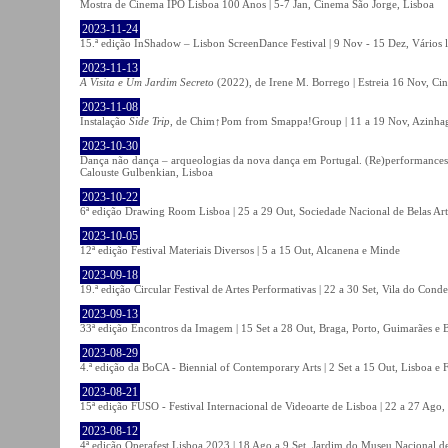
Mostra de Cinema IPO Lisboa 100 Anos | 5-7 Jan, Cinema São Jorge, Lisboa
2023-11-24
15.ª edição InShadow – Lisbon ScreenDance Festival | 9 Nov - 15 Dez, Vários l
2023-11-13
A Visita e Um Jardim Secreto
(2022), de Irene M. Borrego | Estreia 16 Nov, Ci
2023-11-08
Instalação
Side Trip
, de Chim↑Pom from Smappa!Group | 11 a 19 Nov, Azinhaga
2023-10-30
Dança não dança – arqueologias da nova dança em Portugal. (Re)performances,
Calouste Gulbenkian, Lisboa
2023-10-22
6ª edição Drawing Room Lisboa | 25 a 29 Out, Sociedade Nacional de Belas Art
2023-10-05
12ª edição Festival Materiais Diversos | 5 a 15 Out, Alcanena e Minde
2023-09-18
19.ª edição Circular Festival de Artes Performativas | 22 a 30 Set, Vila do Conde
2023-09-13
33ª edição Encontros da Imagem | 15 Set a 28 Out, Braga, Porto, Guimarães e 
2023-08-29
4.ª edição da BoCA - Biennial of Contemporary Arts | 2 Set a 15 Out, Lisboa e 
2023-08-21
15ª edição FUSO - Festival Internacional de Videoarte de Lisboa | 22 a 27 Ago, 
2023-08-12
4ª edição Operafest Lisboa 2023 | 18 Ago a 9 Set, Jardim do Museu Nacional de