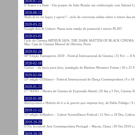
2020-07-22
O Teatro e a Peste - Um projeto de John Romão em colaboração com Salomé La
2020-06-12
Nada ficou no lugar, e agora?
- ciclo de conversas online sobre o futuro das ar
2020-03-22
Google Arts & Culture: Pausa num estado de potencial e eterno PLAY!
2020-03-01
Ciclo de Cinema ARTHUR JAFA: THE DARK MATTER OF BLACK CINEMA - 
Mar, Casa do Cinema Manoel de Oliveira, Porto
2020-02-24
40ª Edição Fantasporto 2020 - Festival Internacional de Cinema | 25 Fev — 8 M
2020-02-18
Cattivo – da boca para fora
, instalação de Marlene Monteiro Freitas | 18 a 23 
2020-02-04
10ª edição GUIdance - Festival Internacional de Dança Contemporânea | 6 a 16
2020-01-23
17.ª KINO – Mostra de Cinema de Expressão Alemã | 29 Jan a 5 Fev, Cinema Sã
2020-01-08
Anarquismos
e
Habrás de ir a la guerra que empieza hoy
, de Pablo Fidalgo | 9 
2019-11-12
11ª edição InShadow – Lisbon ScreenDance Festival | 12 Nov a 18 Dez, Lisboa
2019-10-29
O Fio Invisível: Arte Contemporânea Portugal – Macau, China | 30 Out 2019 
2019-10-24