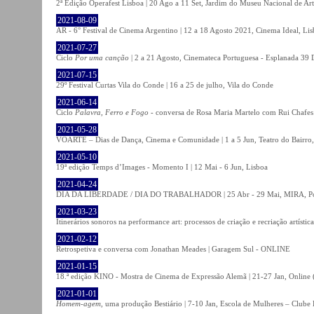
2ª Edição Operafest Lisboa | 20 Ago a 11 Set, Jardim do Museu Nacional de Art
2021-08-09
AR - 6° Festival de Cinema Argentino | 12 a 18 Agosto 2021, Cinema Ideal, Li
2021-07-27
Ciclo
Por uma canção
| 2 a 21 Agosto, Cinemateca Portuguesa - Esplanada 39 
2021-07-15
29º Festival Curtas Vila do Conde | 16 a 25 de julho, Vila do Conde
2021-06-14
Ciclo
Palavra, Ferro e Fogo
- conversa de Rosa Maria Martelo com Rui Chafes |
2021-05-28
VOARTE – Dias de Dança, Cinema e Comunidade | 1 a 5 Jun, Teatro do Bairro,
2021-05-10
19ª edição Temps d’Images - Momento I | 12 Mai - 6 Jun, Lisboa
2021-04-24
DIA DA LIBERDADE / DIA DO TRABALHADOR | 25 Abr - 29 Mai, MIRA, P
2021-03-23
Itinerários sonoros na performance art: processos de criação e recriação artíst
2021-02-12
Retrospetiva e conversa com Jonathan Meades | Garagem Sul - ONLINE
2021-01-15
18.ª edição KINO - Mostra de Cinema de Expressão Alemã | 21-27 Jan, Online (
2021-01-01
Homem-agem
, uma produção Bestiário | 7-10 Jan, Escola de Mulheres – Clube 