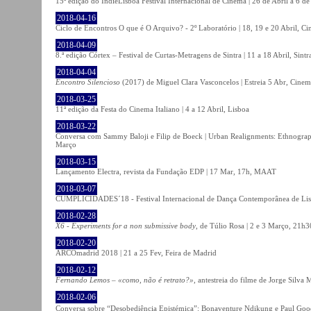
15ª edição do IndieLisboa Festival Internacional de Cinema | 26 de Abril a 6 d
2018-04-16
Ciclo de Encontros O que é O Arquivo? - 2º Laboratório | 18, 19 e 20 Abril, C
2018-04-09
8.ª edição Córtex – Festival de Curtas-Metragens de Sintra | 11 a 18 Abril, Sintr
2018-04-04
Encontro Silencioso
(2017) de Miguel Clara Vasconcelos | Estreia 5 Abr, Cinem
2018-03-25
11ª edição da Festa do Cinema Italiano | 4 a 12 Abril, Lisboa
2018-03-22
Conversa com Sammy Baloji e Filip de Boeck | Urban Realignments: Ethnographi
Março
2018-03-15
Lançamento Electra, revista da Fundação EDP | 17 Mar, 17h, MAAT
2018-03-07
CUMPLICIDADES´18 - Festival Internacional de Dança Contemporânea de Lisb
2018-02-28
X6 - Experiments for a non submissive body
, de Túlio Rosa | 2 e 3 Março, 21h3
2018-02-20
ARCOmadrid 2018 | 21 a 25 Fev, Feira de Madrid
2018-02-12
Fernando Lemos – «como, não é retrato?»
, antestreia do filme de Jorge Silv
2018-02-06
Conversa sobre “Desobediência Epistémica”: Bonaventure Ndikung e Paul G