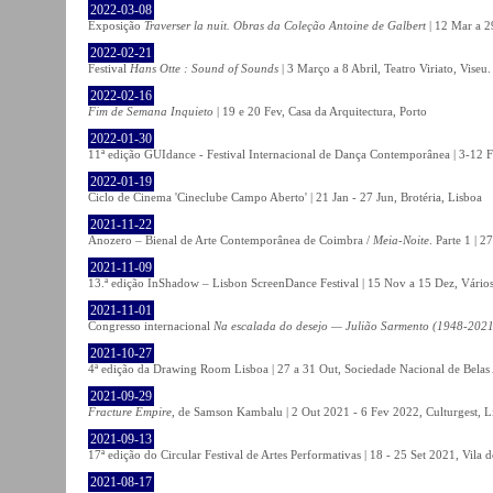
2022-03-08
Exposição
Traverser la nuit. Obras da Coleção Antoine de Galbert
| 12 Mar a 2
2022-02-21
Festival
Hans Otte : Sound of Sounds
| 3 Março a 8 Abril, Teatro Viriato, Viseu.
2022-02-16
Fim de Semana Inquieto
| 19 e 20 Fev, Casa da Arquitectura, Porto
2022-01-30
11ª edição GUIdance - Festival Internacional de Dança Contemporânea | 3-12 Fe
2022-01-19
Ciclo de Cinema 'Cineclube Campo Aberto' | 21 Jan - 27 Jun, Brotéria, Lisboa
2021-11-22
Anozero – Bienal de Arte Contemporânea de Coimbra /
Meia-Noite
. Parte 1 | 
2021-11-09
13.ª edição InShadow – Lisbon ScreenDance Festival | 15 Nov a 15 Dez, Vários
2021-11-01
Congresso internacional
Na escalada do desejo — Julião Sarmento (1948-2021
2021-10-27
4ª edição da Drawing Room Lisboa | 27 a 31 Out, Sociedade Nacional de Belas 
2021-09-29
Fracture Empire
, de Samson Kambalu | 2 Out 2021 - 6 Fev 2022, Culturgest, L
2021-09-13
17ª edição do Circular Festival de Artes Performativas | 18 - 25 Set 2021, Vila
2021-08-17