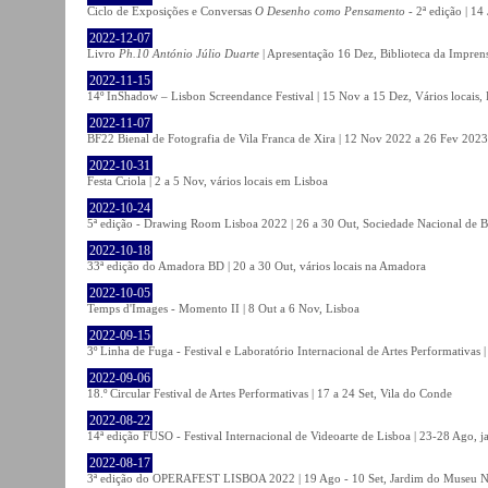
Ciclo de Exposições e Conversas
O Desenho como Pensamento
- 2ª edição | 14
2022-12-07
Livro
Ph.10 António Júlio Duarte
| Apresentação 16 Dez, Biblioteca da Impren
2022-11-15
14º InShadow – Lisbon Screendance Festival | 15 Nov a 15 Dez, Vários locais,
2022-11-07
BF22 Bienal de Fotografia de Vila Franca de Xira | 12 Nov 2022 a 26 Fev 2023, 
2022-10-31
Festa Criola | 2 a 5 Nov, vários locais em Lisboa
2022-10-24
5ª edição - Drawing Room Lisboa 2022 | 26 a 30 Out, Sociedade Nacional de Be
2022-10-18
33ª edição do Amadora BD | 20 a 30 Out, vários locais na Amadora
2022-10-05
Temps d'Images - Momento II | 8 Out a 6 Nov, Lisboa
2022-09-15
3º Linha de Fuga - Festival e Laboratório Internacional de Artes Performativas 
2022-09-06
18.º Circular Festival de Artes Performativas | 17 a 24 Set, Vila do Conde
2022-08-22
14ª edição FUSO - Festival Internacional de Videoarte de Lisboa | 23-28 Ago, j
2022-08-17
3ª edição do OPERAFEST LISBOA 2022 | 19 Ago - 10 Set, Jardim do Museu Na