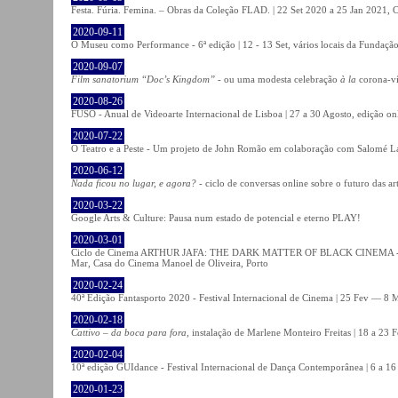
Festa. Fúria. Femina. – Obras da Coleção FLAD. | 22 Set 2020 a 25 Jan 2021, C
2020-09-11
O Museu como Performance - 6ª edição | 12 - 13 Set, vários locais da Fundação
2020-09-07
Film sanatorium “Doc’s Kingdom”
- ou uma modesta celebração
à la
corona-ví
2020-08-26
FUSO - Anual de Videoarte Internacional de Lisboa | 27 a 30 Agosto, edição on
2020-07-22
O Teatro e a Peste - Um projeto de John Romão em colaboração com Salomé La
2020-06-12
Nada ficou no lugar, e agora?
- ciclo de conversas online sobre o futuro das ar
2020-03-22
Google Arts & Culture: Pausa num estado de potencial e eterno PLAY!
2020-03-01
Ciclo de Cinema ARTHUR JAFA: THE DARK MATTER OF BLACK CINEMA - 
Mar, Casa do Cinema Manoel de Oliveira, Porto
2020-02-24
40ª Edição Fantasporto 2020 - Festival Internacional de Cinema | 25 Fev — 8 M
2020-02-18
Cattivo – da boca para fora
, instalação de Marlene Monteiro Freitas | 18 a 23 
2020-02-04
10ª edição GUIdance - Festival Internacional de Dança Contemporânea | 6 a 16
2020-01-23