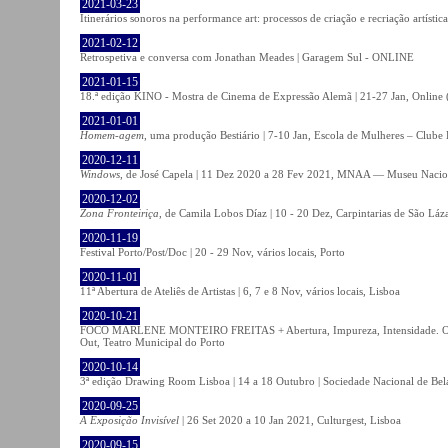
2021-03-23
Itinerários sonoros na performance art: processos de criação e recriação artíst
2021-02-12
Retrospetiva e conversa com Jonathan Meades | Garagem Sul - ONLINE
2021-01-15
18.ª edição KINO - Mostra de Cinema de Expressão Alemã | 21-27 Jan, Online (
2021-01-01
Homem-agem
, uma produção Bestiário | 7-10 Jan, Escola de Mulheres – Clube 
2020-12-11
Windows
, de José Capela | 11 Dez 2020 a 28 Fev 2021, MNAA — Museu Nacion
2020-12-02
Zona Fronteiriça
, de Camila Lobos Díaz | 10 - 20 Dez, Carpintarias de São Láz
2020-11-19
Festival Porto/Post/Doc | 20 - 29 Nov, vários locais, Porto
2020-11-01
11ª Abertura de Ateliês de Artistas | 6, 7 e 8 Nov, vários locais, Lisboa
2020-10-21
FOCO MARLENE MONTEIRO FREITAS + Abertura, Impureza, Intensidade. Olhare
Out, Teatro Municipal do Porto
2020-10-14
3ª edição Drawing Room Lisboa | 14 a 18 Outubro | Sociedade Nacional de Bela
2020-09-25
A Exposição Invisível
| 26 Set 2020 a 10 Jan 2021, Culturgest, Lisboa
2020-09-15