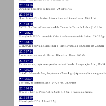
2016-09-20
26ª edição Encontros da Imagem | 20 Set>5 Nov
2016-09-13
Queer Lisboa 20 – Festival Internacional de Cinema Queer | 16>24 Set
2016-08-30
MOTELX - Festival Internacional de Cinema de Terror de Lisboa | 1>11 Set
2016-08-23
8ª edição de FUSO – Anual de Vídeo Arte Internacional de Lisboa | 23>28 Ago
2016-08-03
CITEMOR: Festival de Montemor-o-Velho arranca a 5 de Agosto em Coimbra
2016-07-14
Estudos para um céu
, de Michael Biberstein | 16 Jul, FASVS
2016-07-05
Eu não evoluo, viajo
, retrospectiva de José Escada | Inauguração: 8 Jul, 18h3
2016-06-29
MAAT – Museu de Arte, Arquitetura e Tecnologia | Apresentação e inauguração
2016-06-21
Loveable, de Plataforma285 | 24>28 Jun, Culturgest
2016-06-15
Dragon´s Lair
, de Pedro Cabral Santo | 18 Jun, Travessa da Ermida
2016-05-30
PHotoEspaña 2016 | 1 Jun>28 Ago