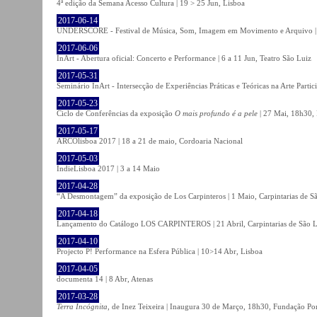
4ª edição da Semana Acesso Cultura | 19 > 25 Jun, Lisboa
2017-06-14
UNDERSCORE - Festival de Música, Som, Imagem em Movimento e Arquivo | 1
2017-06-06
InArt - Abertura oficial: Concerto e Performance | 6 a 11 Jun, Teatro São Luiz
2017-05-31
Seminário InArt - Intersecção de Experiências Práticas e Teóricas na Arte Part
2017-05-23
Ciclo de Conferências da exposição
O mais profundo é a pele
| 27 Mai, 18h30, 
2017-05-17
ARCOlisboa 2017 | 18 a 21 de maio, Cordoaria Nacional
2017-05-03
IndieLisboa 2017 | 3 a 14 Maio
2017-04-28
“A Desmontagem” da exposição de Los Carpinteros | 1 Maio, Carpintarias de S
2017-04-18
Lançamento do Catálogo LOS CARPINTEROS | 21 Abril, Carpintarias de São 
2017-04-10
Projecto P! Performance na Esfera Pública | 10>14 Abr, Lisboa
2017-04-05
documenta 14 | 8 Abr, Atenas
2017-03-28
Terra Incógnita
, de Inez Teixeira | Inaugura 30 de Março, 18h30, Fundação P