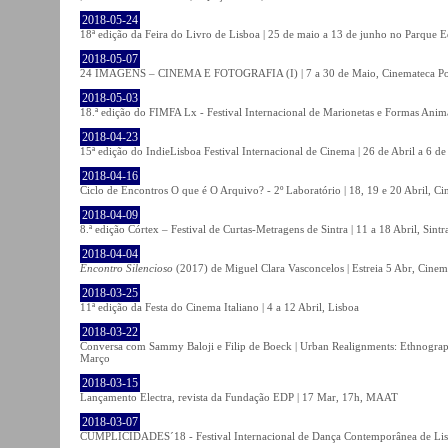
2018-05-24
18ª edição da Feira do Livro de Lisboa | 25 de maio a 13 de junho no Parque 
2018-05-07
24 IMAGENS – CINEMA E FOTOGRAFIA (I) | 7 a 30 de Maio, Cinemateca Po
2018-05-03
18.ª edição do FIMFA Lx - Festival Internacional de Marionetas e Formas Anim
2018-04-23
15ª edição do IndieLisboa Festival Internacional de Cinema | 26 de Abril a 6 d
2018-04-16
Ciclo de Encontros O que é O Arquivo? - 2º Laboratório | 18, 19 e 20 Abril, C
2018-04-09
8.ª edição Córtex – Festival de Curtas-Metragens de Sintra | 11 a 18 Abril, Sintr
2018-04-04
Encontro Silencioso
(2017) de Miguel Clara Vasconcelos | Estreia 5 Abr, Cinem
2018-03-25
11ª edição da Festa do Cinema Italiano | 4 a 12 Abril, Lisboa
2018-03-22
Conversa com Sammy Baloji e Filip de Boeck | Urban Realignments: Ethnographi
Março
2018-03-15
Lançamento Electra, revista da Fundação EDP | 17 Mar, 17h, MAAT
2018-03-07
CUMPLICIDADES´18 - Festival Internacional de Dança Contemporânea de Lisb