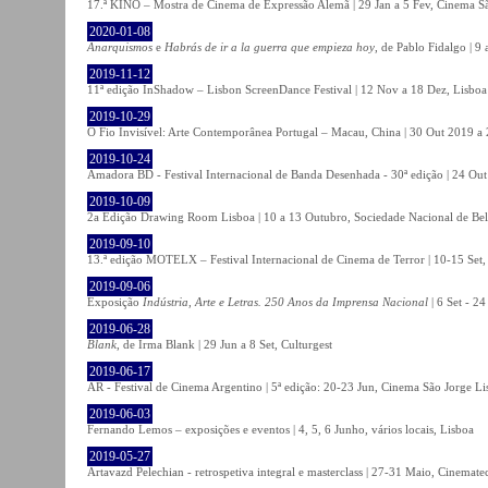
17.ª KINO – Mostra de Cinema de Expressão Alemã | 29 Jan a 5 Fev, Cinema Sã
2020-01-08
Anarquismos
e
Habrás de ir a la guerra que empieza hoy
, de Pablo Fidalgo | 9 
2019-11-12
11ª edição InShadow – Lisbon ScreenDance Festival | 12 Nov a 18 Dez, Lisboa
2019-10-29
O Fio Invisível: Arte Contemporânea Portugal – Macau, China | 30 Out 2019 
2019-10-24
Amadora BD - Festival Internacional de Banda Desenhada - 30ª edição | 24 Ou
2019-10-09
2a Edição Drawing Room Lisboa | 10 a 13 Outubro, Sociedade Nacional de Bel
2019-09-10
13.ª edição MOTELX – Festival Internacional de Cinema de Terror | 10-15 Set,
2019-09-06
Exposição
Indústria, Arte e Letras. 250 Anos da Imprensa Nacional
| 6 Set - 2
2019-06-28
Blank
, de Irma Blank | 29 Jun a 8 Set, Culturgest
2019-06-17
AR - Festival de Cinema Argentino | 5ª edição: 20-23 Jun, Cinema São Jorge Li
2019-06-03
Fernando Lemos – exposições e eventos | 4, 5, 6 Junho, vários locais, Lisboa
2019-05-27
Artavazd Pelechian - retrospetiva integral e masterclass | 27-31 Maio, Cinemat