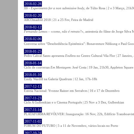
2018-02-28
X6 - Experiments for a non submissive body
, de Túlio Rosa | 2 e 3 Março, 21h3
2018-02-20
ARCOmadrid 2018 | 21 a 25 Fev, Feira de Madrid
2018-02-12
Fernando Lemos – «como, não é retrato?»
, antestreia do filme de Jorge Silv
2018-02-06
Conversa sobre “Desobediência Epistémica”: Bonaventure Ndikung e Paul G
2018-01-25
Pedro Cabral Santo apresenta
Endless
no Centro Cultural Vila Flor | 27 Janeiro,
2018-01-14
Ciclo de conversas
Em Montagem
: José Costa | 19 Jan, 21h30, Appleton Square
2018-01-10
Emily Wardill na Galeria Quadrum | 12 Jan, 17h-18h
2017-12-13
Estreia Nacional: Yvonne Rainer em Serralves | 16 e 17 de Dezembro
2017-11-23
Ciclo A Gulbenkian e o Cinema Português | 25 Nov a 3 Dez, Gulbenkian
2017-11-14
PLATAFORMA REVÓLVER | Inauguração: 16 Nov, 22h, Edifício Transboavista
2017-11-02
FÓRUM DO FUTURO | 5 a 11 de Novembro, vários locais no Porto
2017-10-24