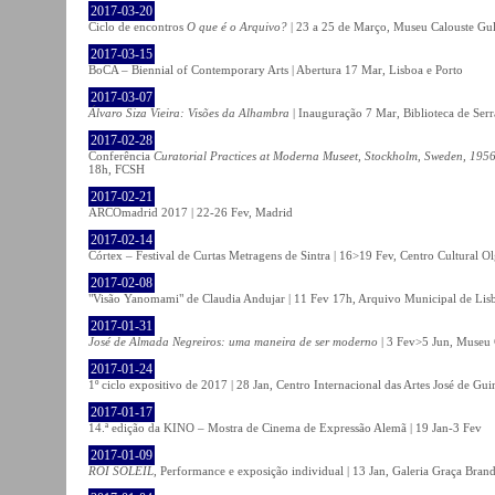
2017-03-20
Ciclo de encontros
O que é o Arquivo?
| 23 a 25 de Março, Museu Calouste Gu
2017-03-15
BoCA – Biennial of Contemporary Arts | Abertura 17 Mar, Lisboa e Porto
2017-03-07
Álvaro Siza Vieira: Visões da Alhambra
| Inauguração 7 Mar, Biblioteca de Serr
2017-02-28
Conferência
Curatorial Practices at Moderna Museet, Stockholm, Sweden, 1956-
18h, FCSH
2017-02-21
ARCOmadrid 2017 | 22-26 Fev, Madrid
2017-02-14
Córtex – Festival de Curtas Metragens de Sintra | 16>19 Fev, Centro Cultural O
2017-02-08
"Visão Yanomami" de Claudia Andujar | 11 Fev 17h, Arquivo Municipal de Lisb
2017-01-31
José de Almada Negreiros: uma maneira de ser moderno
| 3 Fev>5 Jun, Museu 
2017-01-24
1º ciclo expositivo de 2017 | 28 Jan, Centro Internacional das Artes José de Gu
2017-01-17
14.ª edição da KINO – Mostra de Cinema de Expressão Alemã | 19 Jan-3 Fev
2017-01-09
ROI SOLEIL
, Performance e exposição individual | 13 Jan, Galeria Graça Bran