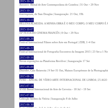
2015-10-28
Anozero: Bienal de Arte Contemporânea de Coimbra | 31 Out > 29 Nov
2015-10-21
Interregnum
, de Stan Douglas | Inauguração: 21 Out, 19h
2015-10-13
HELENA ALMEIDA: A MINHA OBRA É O MEU CORPO, O MEU CORPO É A MIN
2015-10-07
16ª FESTA DO CINEMA FRANCÊS | 8 Out > 29 Nov
2015-09-29
Festival Internacional Filmes sobre Arte em Portugal | ZDB, 1>4 Out
2015-09-22
Festival Internacional de Fotografia Encontros da Imagem 2015 | 23 Set a 1 N
2015-09-16
Novas exposições na Plataforma Revólver | Inauguração 17 Set
2015-09-09
Disorder
, Caio Reisewitz | 9 Set>31 Out, Maison Européenne de la Photographi
2015-08-24
FUSO – ANUAL DE VÍDEO ARTE INTERNACIONAL DE LISBOA | 25 AGO 
2015-07-14
XVIII Bienal Internacional de Arte de Cerveira - 18 Jul > 19 Set
2015-07-06
Colecção Jardins da Vitória | Inauguração 8 de Julho
2015-06-30
Festival Silêncio, 2>5 de Julho, Cais do Sodré