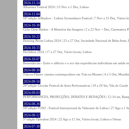
2024-11-14
Alkantara Festival 2024 | 15 Nov a 1 Dez, Lisboa
2024-11-04
16ª edição InShadow - Lisbon Screendance Festival | 7 Nov a 15 Dez, Vários lo
2024-10-30
Ciclo Chris Marker - A Memória das Imagens | 2 a 22 Nov + Dez, Cinemateca P
2024-10-22
Drawing Room Lisboa 2024 | 23 a 27 Out, Sociedade Nacional de Belas Artes, 
2024-10-15
Doclisboa 2024 | 17 a 27 Out, Vários locais, Lisboa
2024-10-07
Ressonâncias - Entre o silêncio e o eco das experiências individuais em saúde 
2024-09-30
Trás-os-Filmes: cinema contemporâneo em Trás-os-Montes | 4 e 5 Out, Mondi
2024-09-16
20ª edição Circular Festival de Artes Performativas | 19 a 29 Set, Vila do Conde
2024-09-03
PERFORMANCES, PROJECÇÕES, DEBATES E REDAÇÕES | 12-14 set, Rampa
2024-08-26
16ª edição FUSO - Festival Internacional de Videoarte de Lisboa | 27 Ago a 1 Se
2024-08-12
5ª edição Operafest 2024 | 22 Ago a 11 Set, Vários locais, Lisboa e Oeiras
2024-07-30