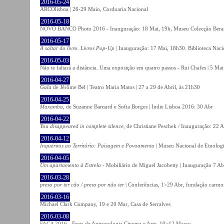
2016-05-24
ARCOlisboa | 26-29 Maio, Cordoaria Nacional
2016-05-18
NOVO BANCO Photo 2016 - Inauguração: 18 Mai, 19h, Museu Colecção Bera
2016-05-17
A saltar do livro. Livros Pop-Up
| Inauguração: 17 Mai, 18h30. Biblioteca Naci
2016-05-03
Não te faltará a distância. Uma exposição em quatro passos - Rui Chafes | 5 Mai 
2016-04-27
Gala
de Jérôme Bel | Teatro Maria Matos | 27 a 29 de Abril, às 21h30
2016-04-25
Maxamba
, de Suzanne Barnard e Sofia Borges | Indie Lisboa 2016: 30 Abr
2016-04-22
You disappeared in complete silence
, de Christiane Peschek / Inauguração: 22 
2016-04-12
Inquéritos ao Território: Paisagem e Povoamento
| Museu Nacional de Etnolog
2016-04-05
Um apartamento à Estrela
- Mobiliário de Miguel Jacobetty | Inauguração 7 Abr
2016-03-28
preso por ter cão / preso por não ter
| Conferências, 1>29 Abr, fundação carmo
2016-03-16
Michael Clark Company, 19 e 20 Mar, Casa de Serralves
2016-03-08
FACA 2016 - Festa de Antropologia Cinema e Arte, 10>12 Março