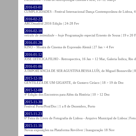
2016-03-01
CUMPLICIDADES - Festival Internacional Dança Contemporânea de Lisboa, 
2016-02-23
ARCOmadrid 2016 Edição | 24-28 Fev
2016-02-18
veículo de intimidade – hoje
Programação especial Ernesto de Sousa | 19 e 20 
2016-01-26
KINO – Mostra de Cinema de Expressão Alemã | 27 Jan > 4 Fev
2016-01-12
JOSÉ OITICICA FILHO - Retrospectiva, 16 Jan > 12 Mar, Galeria Índica, Rio d
2016-01-06
A IMPORTÂNCIA DE SER AGUSTINA BESSA LUÍS, de Miguel Bonneville | 8>1
2015-12-16
GENTILEZA DE UM GIGANTE, de Gustavo Ciríaco | 18 > 19 de Dez
2015-12-08
4ª Edição dos Encontros para Além da História | 10 > 12 Dez
2015-11-30
Festival Porto/Post/Doc | 1 a 8 de Dezembro, Porto
2015-11-23
6ª Feira do Livro de Fotografia de Lisboa - Arquivo Municipal de Lisboa | Fot
2015-11-16
Novas exposições na Plataforma Revólver | Inauguração 18 Nov