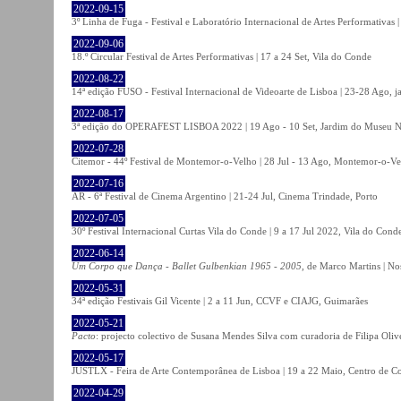
2022-09-15
3º Linha de Fuga - Festival e Laboratório Internacional de Artes Performativas 
2022-09-06
18.º Circular Festival de Artes Performativas | 17 a 24 Set, Vila do Conde
2022-08-22
14ª edição FUSO - Festival Internacional de Videoarte de Lisboa | 23-28 Ago, j
2022-08-17
3ª edição do OPERAFEST LISBOA 2022 | 19 Ago - 10 Set, Jardim do Museu Na
2022-07-28
Citemor - 44º Festival de Montemor-o-Velho | 28 Jul - 13 Ago, Montemor-o-Ve
2022-07-16
AR - 6ª Festival de Cinema Argentino | 21-24 Jul, Cinema Trindade, Porto
2022-07-05
30º Festival Internacional Curtas Vila do Conde | 9 a 17 Jul 2022, Vila do Cond
2022-06-14
Um Corpo que Dança - Ballet Gulbenkian 1965 - 2005
, de Marco Martins | No
2022-05-31
34ª edição Festivais Gil Vicente | 2 a 11 Jun, CCVF e CIAJG, Guimarães
2022-05-21
Pacto
: projecto colectivo de Susana Mendes Silva com curadoria de Filipa Oli
2022-05-17
JUSTLX - Feira de Arte Contemporânea de Lisboa | 19 a 22 Maio, Centro de C
2022-04-29