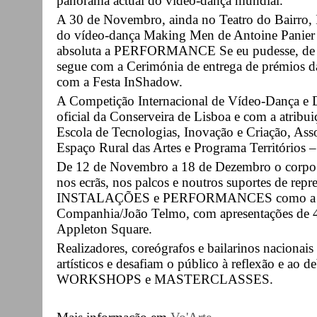
panorama actual do vídeo-dança mundial.
A 30 de Novembro, ainda no Teatro do Bair
do vídeo-dança Making Men de Antoine Panier e
absoluta a PERFORMANCE Se eu pudesse, de Ce
segue com a Cerimónia de entrega de prémios d
com a Festa InShadow.
A Competição Internacional de Vídeo-Dança e 
oficial da Conserveira de Lisboa e com a atribu
Escola de Tecnologias, Inovação e Criação, As
Espaço Rural das Artes e Programa Territórios 
De 12 de Novembro a 18 de Dezembro o corpo e
nos ecrãs, nos palcos e noutros suportes de r
INSTALAÇÕES e PERFORMANCES como a Tri
Companhia/João Telmo, com apresentações de 4
Appleton Square.
Realizadores, coreógrafos e bailarinos nacionai
artísticos e desafiam o público à reflexão e a
WORKSHOPS e MASTERCLASSES.