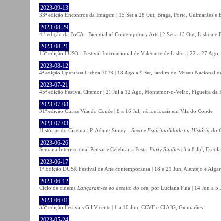
2023-09-13
33ª edição Encontros da Imagem | 15 Set a 28 Out, Braga, Porto, Guimarães e 
2023-08-29
4.ª edição da BoCA - Biennial of Contemporary Arts | 2 Set a 15 Out, Lisboa e 
2023-08-21
15ª edição FUSO - Festival Internacional de Videoarte de Lisboa | 22 a 27 Ago, 
2023-08-12
4ª edição Operafest Lisboa 2023 | 18 Ago a 9 Set, Jardim do Museu Nacional de
2023-07-21
45ª edição Festival Citemor | 21 Jul a 12 Ago, Montemor-o-Velho, Figueira da
2023-07-08
31ª edição Curtas Vila do Conde | 8 a 16 Jul, vários locais em Vila do Conde
2023-07-03
Histórias do Cinema : P. Adams Sitney -
Sexo e Espiritualidade na História do
2023-06-26
Semana Internacional Pensar e Celebrar a Festa:
Party Studies
| 3 a 8 Jul, Escol
2023-06-17
1ª Edição DUSK Festival de Arte contemporânea | 18 e 21 Jun, Alentejo e Alga
2023-06-12
Ciclo de cinema
Lançaram-se ao assalto do céu
, por Luciana Fina | 14 Jun a 5
2023-06-01
35ª edição Festivais Gil Vicente | 1 a 10 Jun, CCVF e CIAJG, Guimarães
2023-05-24