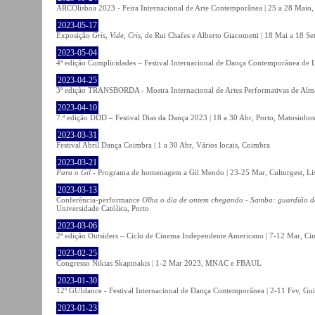
ARCOlisboa 2023 - Feira Internacional de Arte Contemporânea | 25 a 28 Maio,
2023-05-17
Exposição
Gris, Vide, Cris
, de Rui Chafes e Alberto Giacometti | 18 Mai a 18 S
2023-05-04
4ª edição Cumplicidades – Festival Internacional de Dança Contemporânea de L
2023-04-25
3ª edição TRANSBORDA - Mostra Internacional de Artes Performativas de Alma
2023-04-10
7.ª edição DDD – Festival Dias da Dança 2023 | 18 a 30 Abr, Porto, Matosinhos
2023-03-31
Festival Abril Dança Coimbra | 1 a 30 Abr, Vários locais, Coimbra
2023-03-21
Para o Gil
- Programa de homenagem a Gil Mendo | 23-25 Mar, Culturgest, Li
2023-03-13
Conferência-performance
Olha o dia de ontem chegando - Samba: guardião 
Universidade Católica, Porto
2023-03-06
2ª edição Outsiders – Ciclo de Cinema Independente Americano | 7-12 Mar, C
2023-02-25
Congresso Nikias Skapinakis | 1-2 Mar 2023, MNAC e FBAUL
2023-01-30
12º GUIdance - Festival Internacional de Dança Contemporânea | 2-11 Fev, Gu
2023-01-23