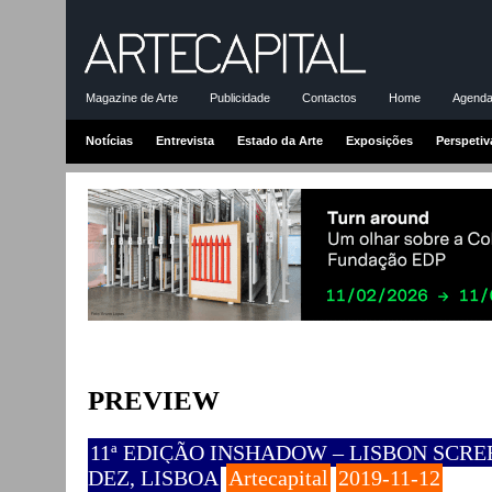
Magazine de Arte
Publicidade
Contactos
Home
Agenda-
Notícias
Entrevista
Estado da Arte
Exposições
Perspetiv
PREVIEW
11ª EDIÇÃO INSHADOW – LISBON SCREE
DEZ, LISBOA
Artecapital
2019-11-12