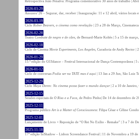
Retrospectiva João Penalva: Programa comemorativo 30 anos de trabalho | Abri
2026-03-29
Anozero’26 – Segurar, dar, receber | Inauguração: 11 e 12 abril, vários locais
2026-03-19
Ciclo
Rober Beavers, o cinema como revelação
| 23 a 28 de Março, Cinemateca
2026-02-28
Teatro
Combate de negro e de cães
, de Bernard-Marie Koltès | 5 a 15 de março,
2026-02-18
Ciclo de Cinema
Movie Experiments, Los Angeles
, Curadoria de Andy Rector | 2
2026-01-29
15.ª edição do GUIdance – Festival Internacional de Dança Contemporânea | 5 
2026-01-12
Ciclo de conversas
Podia ser na TATE mas é aqui
| 13 Jan a 29 Jun, São Luiz T
2025-12-29
Ciclo
Maya Deren: No cinema posso fazer o mundo dançar
| 2 a 10 de Janeiro
2025-12-15
Sessões especiais de
O Riso e a Faca
, de Pedro Pinho| De 14 de dezembro de 20
2025-12-11
Programa público
Art is a Matter of Consciousness
: Filipa César e Céline Cond
2025-12-01
Lançamento de Livro + Reposição de “O Rei No Exílio - Remake” | 3 a 7 de D
2025-11-18
17ª edição InShadow – Lisbon Screendance Festival | 11 de Novembro a 19 de