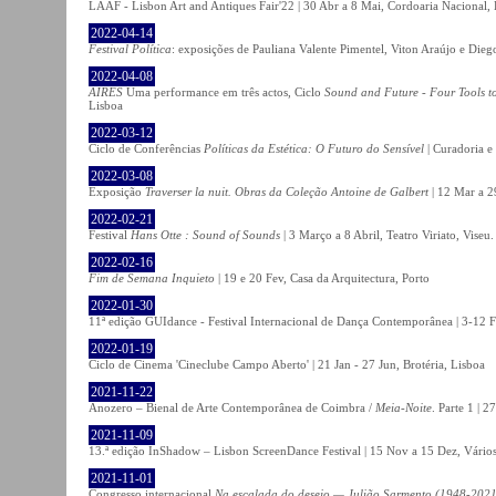
LAAF - Lisbon Art and Antiques Fair'22 | 30 Abr a 8 Mai, Cordoaria Nacional,
2022-04-14
Festival Política
: exposições de Pauliana Valente Pimentel, Viton Araújo e Die
2022-04-08
AIRES
Uma performance em três actos, Ciclo
Sound and Future - Four Tools t
Lisboa
2022-03-12
Ciclo de Conferências
Políticas da Estética: O Futuro do Sensível
| Curadoria e
2022-03-08
Exposição
Traverser la nuit. Obras da Coleção Antoine de Galbert
| 12 Mar a 2
2022-02-21
Festival
Hans Otte : Sound of Sounds
| 3 Março a 8 Abril, Teatro Viriato, Viseu.
2022-02-16
Fim de Semana Inquieto
| 19 e 20 Fev, Casa da Arquitectura, Porto
2022-01-30
11ª edição GUIdance - Festival Internacional de Dança Contemporânea | 3-12 Fe
2022-01-19
Ciclo de Cinema 'Cineclube Campo Aberto' | 21 Jan - 27 Jun, Brotéria, Lisboa
2021-11-22
Anozero – Bienal de Arte Contemporânea de Coimbra /
Meia-Noite
. Parte 1 | 
2021-11-09
13.ª edição InShadow – Lisbon ScreenDance Festival | 15 Nov a 15 Dez, Vários
2021-11-01
Congresso internacional
Na escalada do desejo — Julião Sarmento (1948-2021