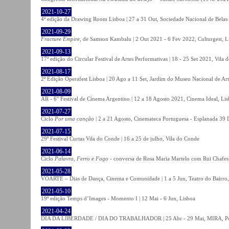
2021-10-27
4ª edição da Drawing Room Lisboa | 27 a 31 Out, Sociedade Nacional de Belas 
2021-09-29
Fracture Empire
, de Samson Kambalu | 2 Out 2021 - 6 Fev 2022, Culturgest, L
2021-09-13
17ª edição do Circular Festival de Artes Performativas | 18 - 25 Set 2021, Vila
2021-08-17
2ª Edição Operafest Lisboa | 20 Ago a 11 Set, Jardim do Museu Nacional de Art
2021-08-09
AR - 6° Festival de Cinema Argentino | 12 a 18 Agosto 2021, Cinema Ideal, Li
2021-07-27
Ciclo
Por uma canção
| 2 a 21 Agosto, Cinemateca Portuguesa - Esplanada 39 
2021-07-15
29º Festival Curtas Vila do Conde | 16 a 25 de julho, Vila do Conde
2021-06-14
Ciclo
Palavra, Ferro e Fogo
- conversa de Rosa Maria Martelo com Rui Chafes |
2021-05-28
VOARTE – Dias de Dança, Cinema e Comunidade | 1 a 5 Jun, Teatro do Bairro,
2021-05-10
19ª edição Temps d’Images - Momento I | 12 Mai - 6 Jun, Lisboa
2021-04-24
DIA DA LIBERDADE / DIA DO TRABALHADOR | 25 Abr - 29 Mai, MIRA, P