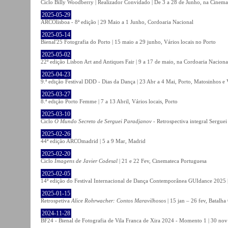
Ciclo Billy Woodberry | Realizador Convidado | De 3 a 28 de Junho, na Cinema
2025-05-29
ARCOlisboa - 8ª edição | 29 Maio a 1 Junho, Cordoaria Nacional
2025-05-14
Bienal'25 Fotografia do Porto | 15 maio a 29 junho, Vários locais no Porto
2025-05-02
22ª edição Lisbon Art and Antiques Fair | 9 a 17 de maio, na Cordoaria Naciona
2025-04-23
9.ª edição Festival DDD - Dias da Dança | 23 Abr a 4 Mai, Porto, Matosinhos e
2025-03-27
8.ª edição Porto Femme | 7 a 13 Abril, Vários locais, Porto
2025-03-10
Ciclo
O Mundo Secreto de Serguei Paradjanov
- Retrospectiva integral Sergu
2025-02-26
44ª edição ARCOmadrid | 5 a 9 Mar, Madrid
2025-02-20
Ciclo
Imagens de Javier Codesal
| 21 e 22 Fev, Cinemateca Portuguesa
2025-02-05
14ª edição do Festival Internacional de Dança Contemporânea GUIdance 2025 |
2025-01-15
Retrospetiva
Alice Rohrwacher: Contos Maravilhosos
| 15 jan – 26 fev, Batalh
2024-11-28
BF24 - Bienal de Fotografia de Vila Franca de Xira 2024 - Momento 1 | 30 nov 