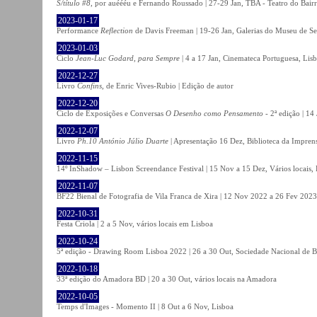
S/título #8
, por auéééu e Fernando Roussado | 27-29 Jan, TBA - Teatro do Bair
2023-01-17
Performance
Reflection
de Davis Freeman | 19-26 Jan, Galerias do Museu de Ser
2023-01-03
Ciclo
Jean-Luc Godard, para Sempre
| 4 a 17 Jan, Cinemateca Portuguesa, Lis
2022-12-27
Livro
Confins
, de Enric Vives-Rubio | Edição de autor
2022-12-20
Ciclo de Exposições e Conversas
O Desenho como Pensamento
- 2ª edição | 14
2022-12-07
Livro
Ph.10 António Júlio Duarte
| Apresentação 16 Dez, Biblioteca da Impren
2022-11-15
14º InShadow – Lisbon Screendance Festival | 15 Nov a 15 Dez, Vários locais,
2022-11-07
BF22 Bienal de Fotografia de Vila Franca de Xira | 12 Nov 2022 a 26 Fev 2023, 
2022-10-31
Festa Criola | 2 a 5 Nov, vários locais em Lisboa
2022-10-24
5ª edição - Drawing Room Lisboa 2022 | 26 a 30 Out, Sociedade Nacional de Be
2022-10-18
33ª edição do Amadora BD | 20 a 30 Out, vários locais na Amadora
2022-10-05
Temps d'Images - Momento II | 8 Out a 6 Nov, Lisboa