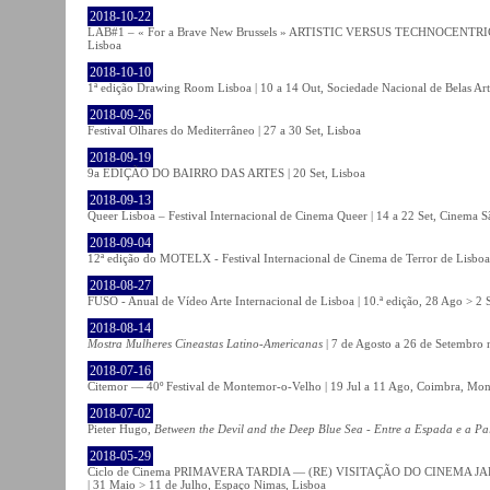
2018-10-22
LAB#1 – « For a Brave New Brussels » ARTISTIC VERSUS TECHNOCENTRI
Lisboa
2018-10-10
1ª edição Drawing Room Lisboa | 10 a 14 Out, Sociedade Nacional de Belas Art
2018-09-26
Festival Olhares do Mediterrâneo | 27 a 30 Set, Lisboa
2018-09-19
9a EDIÇÃO DO BAIRRO DAS ARTES | 20 Set, Lisboa
2018-09-13
Queer Lisboa – Festival Internacional de Cinema Queer | 14 a 22 Set, Cinema 
2018-09-04
12ª edição do MOTELX - Festival Internacional de Cinema de Terror de Lisboa 
2018-08-27
FUSO - Anual de Vídeo Arte Internacional de Lisboa | 10.ª edição, 28 Ago > 2 
2018-08-14
Mostra Mulheres Cineastas Latino-Americanas
| 7 de Agosto a 26 de Setembro 
2018-07-16
Citemor — 40º Festival de Montemor-o-Velho | 19 Jul a 11 Ago, Coimbra, Mon
2018-07-02
Pieter Hugo,
Between the Devil and the Deep Blue Sea - Entre a Espada e a Pa
2018-05-29
Ciclo de Cinema PRIMAVERA TARDIA — (RE) VISITAÇÃO DO CINEMA JAPONÊS
| 31 Maio > 11 de Julho, Espaço Nimas, Lisboa