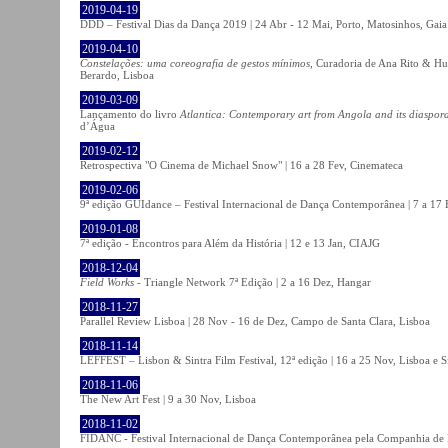
2019-04-19
DDD – Festival Dias da Dança 2019 | 24 Abr - 12 Mai, Porto, Matosinhos, Gaia
2019-04-10
Constelações: uma coreografia de gestos mínimos
, Curadoria de Ana Rito & Hu
Berardo, Lisboa
2019-03-09
Lançamento do livro
Atlantica: Contemporary art from Angola and its diaspor
d’Água
2019-02-12
Retrospectiva "O Cinema de Michael Snow" | 16 a 28 Fev, Cinemateca
2019-02-06
9ª edição GUIdance – Festival Internacional de Dança Contemporânea | 7 a 17
2019-01-08
7ª edição - Encontros para Além da História | 12 e 13 Jan, CIAJG
2018-12-04
Field Works
- Triangle Network 7ª Edição | 2 a 16 Dez, Hangar
2018-11-27
Parallel Review Lisboa | 28 Nov - 16 de Dez, Campo de Santa Clara, Lisboa
2018-11-14
LEFFEST – Lisbon & Sintra Film Festival, 12ª edição | 16 a 25 Nov, Lisboa e S
2018-11-06
The New Art Fest | 9 a 30 Nov, Lisboa
2018-11-02
FIDANC - Festival Internacional de Dança Contemporânea pela Companhia de