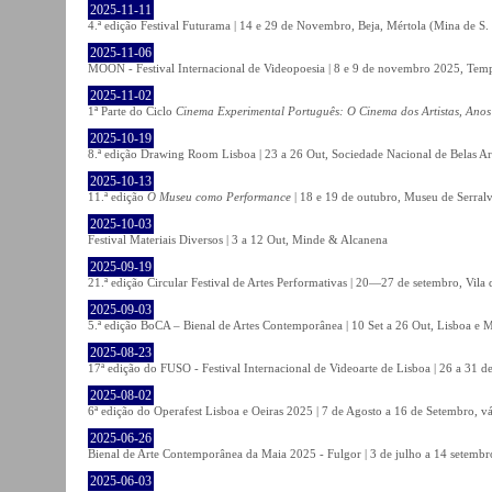
2025-11-11
4.ª edição Festival Futurama | 14 e 29 de Novembro, Beja, Mértola (Mina de S
2025-11-06
MOON - Festival Internacional de Videopoesia | 8 e 9 de novembro 2025, Temp
2025-11-02
1ª Parte do Ciclo
Cinema Experimental Português: O Cinema dos Artistas, Anos
2025-10-19
8.ª edição Drawing Room Lisboa | 23 a 26 Out, Sociedade Nacional de Belas Ar
2025-10-13
11.ª edição
O Museu como Performance
| 18 e 19 de outubro, Museu de Serral
2025-10-03
Festival Materiais Diversos | 3 a 12 Out, Minde & Alcanena
2025-09-19
21.ª edição Circular Festival de Artes Performativas | 20—27 de setembro, Vila
2025-09-03
5.ª edição BoCA – Bienal de Artes Contemporânea | 10 Set a 26 Out, Lisboa e 
2025-08-23
17ª edição do FUSO - Festival Internacional de Videoarte de Lisboa | 26 a 31 d
2025-08-02
6ª edição do Operafest Lisboa e Oeiras 2025 | 7 de Agosto a 16 de Setembro, vá
2025-06-26
Bienal de Arte Contemporânea da Maia 2025 - Fulgor | 3 de julho a 14 setemb
2025-06-03