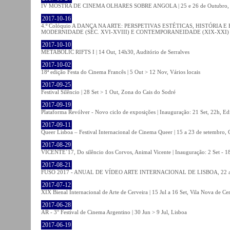
IV MOSTRA DE CINEMA OLHARES SOBRE ANGOLA | 25 e 26 de Outubro
2017-10-16
4.º Colóquio A DANÇA NA ARTE: PERSPETIVAS ESTÉTICAS, HISTÓRIA
MODERNIDADE (SÉC. XVI-XVIII) E CONTEMPORANEIDADE (XIX-XXI) | 21 O
2017-10-10
METABOLIC RIFTS I | 14 Out, 14h30, Auditório de Serralves
2017-10-02
18ª edição Festa do Cinema Francês | 5 Out > 12 Nov, Vários locais
2017-09-25
Festival Silêncio | 28 Set > 1 Out, Zona do Cais do Sodré
2017-09-19
Plataforma Revólver - Novo ciclo de exposições | Inauguração: 21 Set, 22h, Edi
2017-09-11
Queer Lisboa – Festival Internacional de Cinema Queer | 15 a 23 de setembro,
2017-08-29
VICENTE´17, Do silêncio dos Corvos, Animal Vicente | Inauguração: 2 Set - 
2017-08-21
FUSO 2017 - ANUAL DE VÍDEO ARTE INTERNACIONAL DE LISBOA, 22 a 
2017-07-12
XIX Bienal Internacional de Arte de Cerveira | 15 Jul a 16 Set, Vila Nova de Ce
2017-06-28
AR - 3° Festival de Cinema Argentino | 30 Jun > 9 Jul, Lisboa
2017-06-19