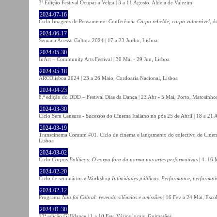
3ª Edição Festival Ocupar a Velga | 3 a 11 Agosto, Aldeia de Valezim
2024-07-16
Ciclo Imagens de Pensamento: Conferência
Corpo rebelde, corpo vulnerável
, d
2024-06-17
Semana Acesso Cultura 2024 | 17 a 23 Junho, Lisboa
2024-05-30
InArt – Community Arts Festival | 30 Mai - 29 Jun, Lisboa
2024-05-18
ARCOlisboa 2024 | 23 a 26 Maio, Cordoaria Nacional, Lisboa
2024-04-23
8.ª edição do DDD – Festival Dias da Dança | 23 Abr - 5 Mai, Porto, Matosinho
2024-03-30
Ciclo Sem Censura - Sucessos do Cinema Italiano no pós 25 de Abril | 18 a 21
2024-03-19
Transcinema Comum #01. Ciclo de cinema e lançamento do colectivo de Cine
Lisboa
2024-03-02
Ciclo
Corpos Políticos: O corpo fora da norma nas artes performativas
| 4–16 M
2024-02-20
Ciclo de seminários e Workshop
Intimidades públicas, Performance, performati
2024-02-12
Programa
Não foi Cabral: revendo silêncios e omissões
| 16 Fev a 24 Mai, Escol
2024-01-30
13ª edição GUIdance | 1 a 10 Fev, Vários locais, Guimarães