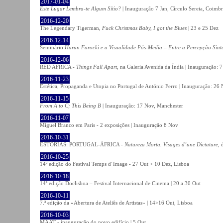
2017-01-04
Este Lugar Lembra-te Algum Sítio?
| Inauguração 7 Jan, Círculo Sereia, Coimb
2016-12-20
The Legendary Tigerman,
Fuck Christmas Baby, I got the Blues
| 23 e 25 Dez
2016-12-14
Seminário
Harun Farocki e a Visualidade Pós-Media – Entre a Percepção Sinté
2016-12-06
RED AFRICA -
Things Fall Apart
, na Galeria Avenida da Índia | Inauguração:
2016-11-23
Estética, Propaganda e Utopia no Portugal de António Ferro | Inauguração: 26 
2016-11-15
From A to C; This Being B
| Inauguração: 17 Nov, Manchester
2016-11-07
Miguel Branco em Paris - 2 exposições | Inauguração 8 Nov
2016-10-31
ESTÓRIAS: PORTUGAL-ÁFRICA -
Natureza Morta. Visages d’une Dictature
, 
2016-10-25
14ª edição do Festival Temps d´Image - 27 Out > 10 Dez, Lisboa
2016-10-18
14ª edição Doclisboa – Festival Internacional de Cinema | 20 a 30 Out
2016-10-11
7.ª edição da «Abertura de Ateliês de Artistas» | 14>16 Out, Lisboa
2016-10-03
MAAT - inauguração do novo edifício | 5 Out