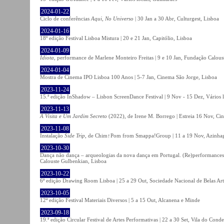
2024-01-22
Ciclo de conferências
Aqui, No Universo
| 30 Jan a 30 Abr, Culturgest, Lisboa
2024-01-16
18º edição Festival Lisboa Mistura | 20 e 21 Jan, Capitólio, Lisboa
2024-01-09
Idiota
, performance de Marlene Monteiro Freitas | 9 e 10 Jan, Fundação Calou
2024-01-04
Mostra de Cinema IPO Lisboa 100 Anos | 5-7 Jan, Cinema São Jorge, Lisboa
2023-11-24
15.ª edição InShadow – Lisbon ScreenDance Festival | 9 Nov - 15 Dez, Vários l
2023-11-13
A Visita e Um Jardim Secreto
(2022), de Irene M. Borrego | Estreia 16 Nov, Ci
2023-11-08
Instalação
Side Trip
, de Chim↑Pom from Smappa!Group | 11 a 19 Nov, Azinhaga
2023-10-30
Dança não dança – arqueologias da nova dança em Portugal. (Re)performances,
Calouste Gulbenkian, Lisboa
2023-10-22
6ª edição Drawing Room Lisboa | 25 a 29 Out, Sociedade Nacional de Belas Art
2023-10-05
12ª edição Festival Materiais Diversos | 5 a 15 Out, Alcanena e Minde
2023-09-18
19.ª edição Circular Festival de Artes Performativas | 22 a 30 Set, Vila do Conde