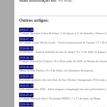
Mais informação em
Vo'Arte
.
Outros artigos:
2026-07-28
7ª edição Operafest Lisboa & Oeiras | 5 de Agosto a 11 de Setembro, Oeiras e L
2026-07-14
34.ª edição Curtas Vila do Conde – Festival Internacional de Cinema | 17 e 26 
2026-06-30
TEMPORAL - Festival dedicado às artes do tempo | 9 a 12 de Julho no Espaço
2026-06-16
1ª edição Festival Art Explora | 18 a 28 de junho de 2026, na Marina de Cascais
2026-06-04
Filmes de João Penalva | 8 e 9 de Junho, na Cinemateca Portuguesa
2026-05-28
Exposição
quarenta dias sem deus
, de Inez Teixeira | Inauguração 29 de maio
2026-05-19
Ciclo matéria leve 2026 - Sobre imagem e imaginação nas artes performativas |
2026-05-07
3.ª edição Bienal de Arte e Tecnologia INDEX | 7 a 17 de maio, em Braga
2026-04-16