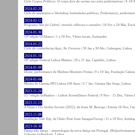
Ciclo
Corpos Políticos: O corpo fora da norma nas artes performativas
| 4–16 M
2024-02-20
Ciclo de seminários e Workshop
Intimidades públicas, Performance, performati
2024-02-12
Programa
Não foi Cabral: revendo silêncios e omissões
| 16 Fev a 24 Mai, Escol
2024-01-30
13ª edição GUIdance | 1 a 10 Fev, Vários locais, Guimarães
2024-01-22
Ciclo de conferências
Aqui, No Universo
| 30 Jan a 30 Abr, Culturgest, Lisboa
2024-01-16
18º edição Festival Lisboa Mistura | 20 e 21 Jan, Capitólio, Lisboa
2024-01-09
Idiota
, performance de Marlene Monteiro Freitas | 9 e 10 Jan, Fundação Calou
2024-01-04
Mostra de Cinema IPO Lisboa 100 Anos | 5-7 Jan, Cinema São Jorge, Lisboa
2023-11-24
15.ª edição InShadow – Lisbon ScreenDance Festival | 9 Nov - 15 Dez, Vários l
2023-11-13
A Visita e Um Jardim Secreto
(2022), de Irene M. Borrego | Estreia 16 Nov, Ci
2023-11-08
Instalação
Side Trip
, de Chim↑Pom from Smappa!Group | 11 a 19 Nov, Azinhaga
2023-10-30
Dança não dança – arqueologias da nova dança em Portugal. (Re)performances,
Calouste Gulbenkian, Lisboa