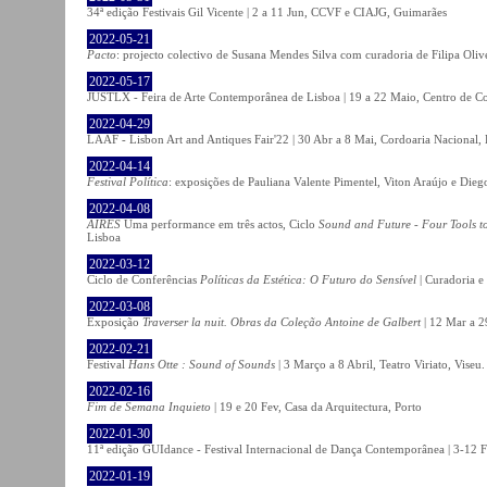
34ª edição Festivais Gil Vicente | 2 a 11 Jun, CCVF e CIAJG, Guimarães
2022-05-21
Pacto
: projecto colectivo de Susana Mendes Silva com curadoria de Filipa Oli
2022-05-17
JUSTLX - Feira de Arte Contemporânea de Lisboa | 19 a 22 Maio, Centro de C
2022-04-29
LAAF - Lisbon Art and Antiques Fair'22 | 30 Abr a 8 Mai, Cordoaria Nacional,
2022-04-14
Festival Política
: exposições de Pauliana Valente Pimentel, Viton Araújo e Die
2022-04-08
AIRES
Uma performance em três actos, Ciclo
Sound and Future - Four Tools t
Lisboa
2022-03-12
Ciclo de Conferências
Políticas da Estética: O Futuro do Sensível
| Curadoria e
2022-03-08
Exposição
Traverser la nuit. Obras da Coleção Antoine de Galbert
| 12 Mar a 2
2022-02-21
Festival
Hans Otte : Sound of Sounds
| 3 Março a 8 Abril, Teatro Viriato, Viseu.
2022-02-16
Fim de Semana Inquieto
| 19 e 20 Fev, Casa da Arquitectura, Porto
2022-01-30
11ª edição GUIdance - Festival Internacional de Dança Contemporânea | 3-12 Fe
2022-01-19