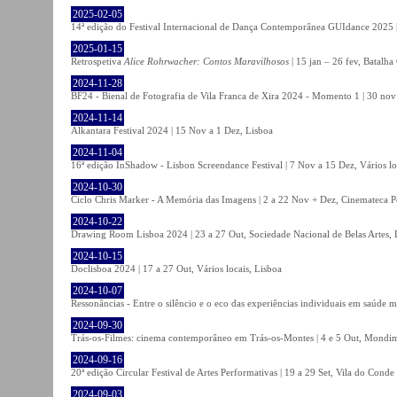
2025-02-05
14ª edição do Festival Internacional de Dança Contemporânea GUIdance 2025 |
2025-01-15
Retrospetiva
Alice Rohrwacher: Contos Maravilhosos
| 15 jan – 26 fev, Batalh
2024-11-28
BF24 - Bienal de Fotografia de Vila Franca de Xira 2024 - Momento 1 | 30 nov 
2024-11-14
Alkantara Festival 2024 | 15 Nov a 1 Dez, Lisboa
2024-11-04
16ª edição InShadow - Lisbon Screendance Festival | 7 Nov a 15 Dez, Vários lo
2024-10-30
Ciclo Chris Marker - A Memória das Imagens | 2 a 22 Nov + Dez, Cinemateca P
2024-10-22
Drawing Room Lisboa 2024 | 23 a 27 Out, Sociedade Nacional de Belas Artes, 
2024-10-15
Doclisboa 2024 | 17 a 27 Out, Vários locais, Lisboa
2024-10-07
Ressonâncias - Entre o silêncio e o eco das experiências individuais em saúde 
2024-09-30
Trás-os-Filmes: cinema contemporâneo em Trás-os-Montes | 4 e 5 Out, Mondi
2024-09-16
20ª edição Circular Festival de Artes Performativas | 19 a 29 Set, Vila do Conde
2024-09-03