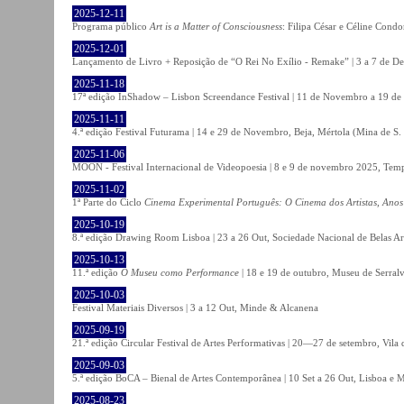
2025-12-11
Programa público
Art is a Matter of Consciousness
: Filipa César e Céline Cond
2025-12-01
Lançamento de Livro + Reposição de “O Rei No Exílio - Remake” | 3 a 7 de D
2025-11-18
17ª edição InShadow – Lisbon Screendance Festival | 11 de Novembro a 19 de
2025-11-11
4.ª edição Festival Futurama | 14 e 29 de Novembro, Beja, Mértola (Mina de S
2025-11-06
MOON - Festival Internacional de Videopoesia | 8 e 9 de novembro 2025, Temp
2025-11-02
1ª Parte do Ciclo
Cinema Experimental Português: O Cinema dos Artistas, Anos
2025-10-19
8.ª edição Drawing Room Lisboa | 23 a 26 Out, Sociedade Nacional de Belas Ar
2025-10-13
11.ª edição
O Museu como Performance
| 18 e 19 de outubro, Museu de Serral
2025-10-03
Festival Materiais Diversos | 3 a 12 Out, Minde & Alcanena
2025-09-19
21.ª edição Circular Festival de Artes Performativas | 20—27 de setembro, Vila
2025-09-03
5.ª edição BoCA – Bienal de Artes Contemporânea | 10 Set a 26 Out, Lisboa e 
2025-08-23