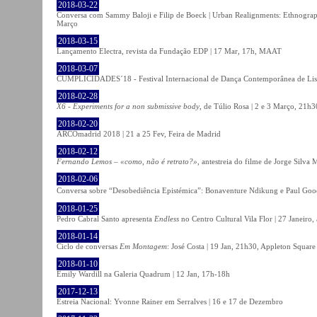
2018-03-22
Conversa com Sammy Baloji e Filip de Boeck | Urban Realignments: Ethnographi
Março
2018-03-15
Lançamento Electra, revista da Fundação EDP | 17 Mar, 17h, MAAT
2018-03-07
CUMPLICIDADES´18 - Festival Internacional de Dança Contemporânea de Lisb
2018-02-28
X6 - Experiments for a non submissive body
, de Túlio Rosa | 2 e 3 Março, 21h3
2018-02-20
ARCOmadrid 2018 | 21 a 25 Fev, Feira de Madrid
2018-02-12
Fernando Lemos – «como, não é retrato?»
, antestreia do filme de Jorge Silv
2018-02-06
Conversa sobre “Desobediência Epistémica”: Bonaventure Ndikung e Paul G
2018-01-25
Pedro Cabral Santo apresenta
Endless
no Centro Cultural Vila Flor | 27 Janeiro,
2018-01-14
Ciclo de conversas
Em Montagem
: José Costa | 19 Jan, 21h30, Appleton Square
2018-01-10
Emily Wardill na Galeria Quadrum | 12 Jan, 17h-18h
2017-12-13
Estreia Nacional: Yvonne Rainer em Serralves | 16 e 17 de Dezembro