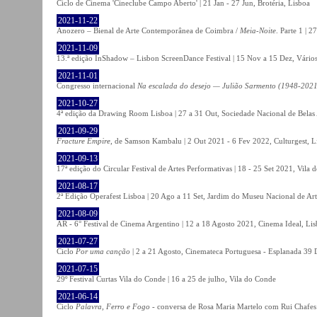
Ciclo de Cinema 'Cineclube Campo Aberto' | 21 Jan - 27 Jun, Brotéria, Lisboa
2021-11-22
Anozero – Bienal de Arte Contemporânea de Coimbra /
Meia-Noite
. Parte 1 | 
2021-11-09
13.ª edição InShadow – Lisbon ScreenDance Festival | 15 Nov a 15 Dez, Vários
2021-11-01
Congresso internacional
Na escalada do desejo — Julião Sarmento (1948-2021
2021-10-27
4ª edição da Drawing Room Lisboa | 27 a 31 Out, Sociedade Nacional de Belas 
2021-09-29
Fracture Empire
, de Samson Kambalu | 2 Out 2021 - 6 Fev 2022, Culturgest, L
2021-09-13
17ª edição do Circular Festival de Artes Performativas | 18 - 25 Set 2021, Vila
2021-08-17
2ª Edição Operafest Lisboa | 20 Ago a 11 Set, Jardim do Museu Nacional de Art
2021-08-09
AR - 6° Festival de Cinema Argentino | 12 a 18 Agosto 2021, Cinema Ideal, Li
2021-07-27
Ciclo
Por uma canção
| 2 a 21 Agosto, Cinemateca Portuguesa - Esplanada 39 
2021-07-15
29º Festival Curtas Vila do Conde | 16 a 25 de julho, Vila do Conde
2021-06-14
Ciclo
Palavra, Ferro e Fogo
- conversa de Rosa Maria Martelo com Rui Chafes |