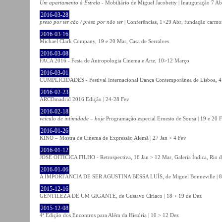
Um apartamento à Estrela
- Mobiliário de Miguel Jacobetty | Inauguração 7 Abr
2016-03-28
preso por ter cão / preso por não ter
| Conferências, 1>29 Abr, fundação carmo
2016-03-16
Michael Clark Company, 19 e 20 Mar, Casa de Serralves
2016-03-08
FACA 2016 - Festa de Antropologia Cinema e Arte, 10>12 Março
2016-03-01
CUMPLICIDADES - Festival Internacional Dança Contemporânea de Lisboa, 
2016-02-23
ARCOmadrid 2016 Edição | 24-28 Fev
2016-02-18
veículo de intimidade – hoje
Programação especial Ernesto de Sousa | 19 e 20 
2016-01-26
KINO – Mostra de Cinema de Expressão Alemã | 27 Jan > 4 Fev
2016-01-12
JOSÉ OITICICA FILHO - Retrospectiva, 16 Jan > 12 Mar, Galeria Índica, Rio d
2016-01-06
A IMPORTÂNCIA DE SER AGUSTINA BESSA LUÍS, de Miguel Bonneville | 8>1
2015-12-16
GENTILEZA DE UM GIGANTE, de Gustavo Ciríaco | 18 > 19 de Dez
2015-12-08
4ª Edição dos Encontros para Além da História | 10 > 12 Dez