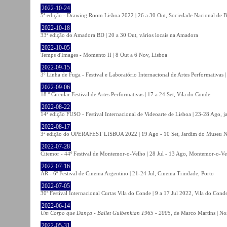
2022-10-24
5ª edição - Drawing Room Lisboa 2022 | 26 a 30 Out, Sociedade Nacional de Be
2022-10-18
33ª edição do Amadora BD | 20 a 30 Out, vários locais na Amadora
2022-10-05
Temps d'Images - Momento II | 8 Out a 6 Nov, Lisboa
2022-09-15
3º Linha de Fuga - Festival e Laboratório Internacional de Artes Performativas 
2022-09-06
18.º Circular Festival de Artes Performativas | 17 a 24 Set, Vila do Conde
2022-08-22
14ª edição FUSO - Festival Internacional de Videoarte de Lisboa | 23-28 Ago, j
2022-08-17
3ª edição do OPERAFEST LISBOA 2022 | 19 Ago - 10 Set, Jardim do Museu Na
2022-07-28
Citemor - 44º Festival de Montemor-o-Velho | 28 Jul - 13 Ago, Montemor-o-Ve
2022-07-16
AR - 6ª Festival de Cinema Argentino | 21-24 Jul, Cinema Trindade, Porto
2022-07-05
30º Festival Internacional Curtas Vila do Conde | 9 a 17 Jul 2022, Vila do Cond
2022-06-14
Um Corpo que Dança - Ballet Gulbenkian 1965 - 2005
, de Marco Martins | No
2022-05-31