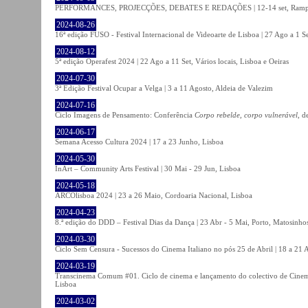
PERFORMANCES, PROJECÇÕES, DEBATES E REDAÇÕES | 12-14 set, Rampa
2024-08-26
16ª edição FUSO - Festival Internacional de Videoarte de Lisboa | 27 Ago a 1 Se
2024-08-12
5ª edição Operafest 2024 | 22 Ago a 11 Set, Vários locais, Lisboa e Oeiras
2024-07-30
3ª Edição Festival Ocupar a Velga | 3 a 11 Agosto, Aldeia de Valezim
2024-07-16
Ciclo Imagens de Pensamento: Conferência
Corpo rebelde, corpo vulnerável
, d
2024-06-17
Semana Acesso Cultura 2024 | 17 a 23 Junho, Lisboa
2024-05-30
InArt – Community Arts Festival | 30 Mai - 29 Jun, Lisboa
2024-05-18
ARCOlisboa 2024 | 23 a 26 Maio, Cordoaria Nacional, Lisboa
2024-04-23
8.ª edição do DDD – Festival Dias da Dança | 23 Abr - 5 Mai, Porto, Matosinho
2024-03-30
Ciclo Sem Censura - Sucessos do Cinema Italiano no pós 25 de Abril | 18 a 21
2024-03-19
Transcinema Comum #01. Ciclo de cinema e lançamento do colectivo de Cine
Lisboa
2024-03-02