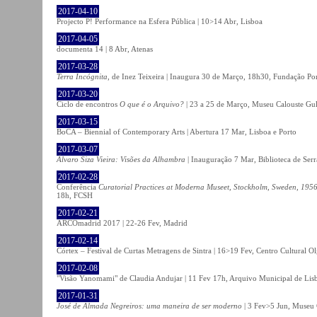
2017-04-10
Projecto P! Performance na Esfera Pública | 10>14 Abr, Lisboa
2017-04-05
documenta 14 | 8 Abr, Atenas
2017-03-28
Terra Incógnita
, de Inez Teixeira | Inaugura 30 de Março, 18h30, Fundação P
2017-03-20
Ciclo de encontros
O que é o Arquivo?
| 23 a 25 de Março, Museu Calouste Gu
2017-03-15
BoCA – Biennial of Contemporary Arts | Abertura 17 Mar, Lisboa e Porto
2017-03-07
Álvaro Siza Vieira: Visões da Alhambra
| Inauguração 7 Mar, Biblioteca de Serr
2017-02-28
Conferência
Curatorial Practices at Moderna Museet, Stockholm, Sweden, 1956-
18h, FCSH
2017-02-21
ARCOmadrid 2017 | 22-26 Fev, Madrid
2017-02-14
Córtex – Festival de Curtas Metragens de Sintra | 16>19 Fev, Centro Cultural O
2017-02-08
"Visão Yanomami" de Claudia Andujar | 11 Fev 17h, Arquivo Municipal de Lisb
2017-01-31
José de Almada Negreiros: uma maneira de ser moderno
| 3 Fev>5 Jun, Museu 