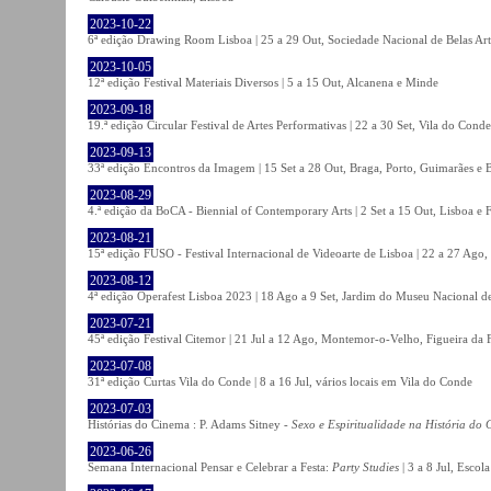
2023-10-22
6ª edição Drawing Room Lisboa | 25 a 29 Out, Sociedade Nacional de Belas Art
2023-10-05
12ª edição Festival Materiais Diversos | 5 a 15 Out, Alcanena e Minde
2023-09-18
19.ª edição Circular Festival de Artes Performativas | 22 a 30 Set, Vila do Conde
2023-09-13
33ª edição Encontros da Imagem | 15 Set a 28 Out, Braga, Porto, Guimarães e 
2023-08-29
4.ª edição da BoCA - Biennial of Contemporary Arts | 2 Set a 15 Out, Lisboa e 
2023-08-21
15ª edição FUSO - Festival Internacional de Videoarte de Lisboa | 22 a 27 Ago, 
2023-08-12
4ª edição Operafest Lisboa 2023 | 18 Ago a 9 Set, Jardim do Museu Nacional de
2023-07-21
45ª edição Festival Citemor | 21 Jul a 12 Ago, Montemor-o-Velho, Figueira da
2023-07-08
31ª edição Curtas Vila do Conde | 8 a 16 Jul, vários locais em Vila do Conde
2023-07-03
Histórias do Cinema : P. Adams Sitney -
Sexo e Espiritualidade na História do
2023-06-26
Semana Internacional Pensar e Celebrar a Festa:
Party Studies
| 3 a 8 Jul, Escol