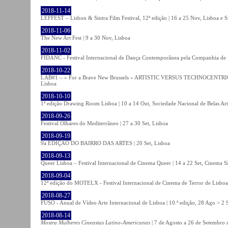
2018-11-14
LEFFEST – Lisbon & Sintra Film Festival, 12ª edição | 16 a 25 Nov, Lisboa e S
2018-11-06
The New Art Fest | 9 a 30 Nov, Lisboa
2018-11-02
FIDANC - Festival Internacional de Dança Contemporânea pela Companhia de
2018-10-22
LAB#1 – « For a Brave New Brussels » ARTISTIC VERSUS TECHNOCENTRI
Lisboa
2018-10-10
1ª edição Drawing Room Lisboa | 10 a 14 Out, Sociedade Nacional de Belas Art
2018-09-26
Festival Olhares do Mediterrâneo | 27 a 30 Set, Lisboa
2018-09-19
9a EDIÇÃO DO BAIRRO DAS ARTES | 20 Set, Lisboa
2018-09-13
Queer Lisboa – Festival Internacional de Cinema Queer | 14 a 22 Set, Cinema 
2018-09-04
12ª edição do MOTELX - Festival Internacional de Cinema de Terror de Lisboa 
2018-08-27
FUSO - Anual de Vídeo Arte Internacional de Lisboa | 10.ª edição, 28 Ago > 2 
2018-08-14
Mostra Mulheres Cineastas Latino-Americanas
| 7 de Agosto a 26 de Setembro 