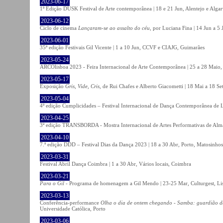
2023-06-17
1ª Edição DUSK Festival de Arte contemporânea | 18 e 21 Jun, Alentejo e Alga
2023-06-12
Ciclo de cinema
Lançaram-se ao assalto do céu
, por Luciana Fina | 14 Jun a 5
2023-06-01
35ª edição Festivais Gil Vicente | 1 a 10 Jun, CCVF e CIAJG, Guimarães
2023-05-24
ARCOlisboa 2023 - Feira Internacional de Arte Contemporânea | 25 a 28 Maio,
2023-05-17
Exposição
Gris, Vide, Cris
, de Rui Chafes e Alberto Giacometti | 18 Mai a 18 S
2023-05-04
4ª edição Cumplicidades – Festival Internacional de Dança Contemporânea de L
2023-04-25
3ª edição TRANSBORDA - Mostra Internacional de Artes Performativas de Alma
2023-04-10
7.ª edição DDD – Festival Dias da Dança 2023 | 18 a 30 Abr, Porto, Matosinhos
2023-03-31
Festival Abril Dança Coimbra | 1 a 30 Abr, Vários locais, Coimbra
2023-03-21
Para o Gil
- Programa de homenagem a Gil Mendo | 23-25 Mar, Culturgest, Li
2023-03-13
Conferência-performance
Olha o dia de ontem chegando - Samba: guardião 
Universidade Católica, Porto
2023-03-06