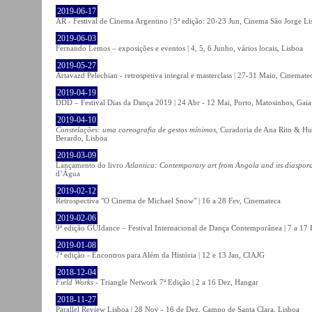
2019-06-17
AR - Festival de Cinema Argentino | 5ª edição: 20-23 Jun, Cinema São Jorge Li
2019-06-03
Fernando Lemos – exposições e eventos | 4, 5, 6 Junho, vários locais, Lisboa
2019-05-27
Artavazd Pelechian - retrospetiva integral e masterclass | 27-31 Maio, Cinemat
2019-04-19
DDD – Festival Dias da Dança 2019 | 24 Abr - 12 Mai, Porto, Matosinhos, Gaia
2019-04-10
Constelações: uma coreografia de gestos mínimos
, Curadoria de Ana Rito & Hu
Berardo, Lisboa
2019-03-09
Lançamento do livro
Atlantica: Contemporary art from Angola and its diaspor
d’Água
2019-02-12
Retrospectiva "O Cinema de Michael Snow" | 16 a 28 Fev, Cinemateca
2019-02-06
9ª edição GUIdance – Festival Internacional de Dança Contemporânea | 7 a 17
2019-01-08
7ª edição - Encontros para Além da História | 12 e 13 Jan, CIAJG
2018-12-04
Field Works
- Triangle Network 7ª Edição | 2 a 16 Dez, Hangar
2018-11-27
Parallel Review Lisboa | 28 Nov - 16 de Dez, Campo de Santa Clara, Lisboa