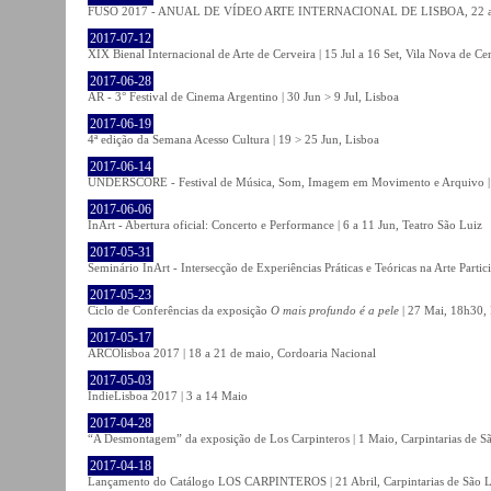
FUSO 2017 - ANUAL DE VÍDEO ARTE INTERNACIONAL DE LISBOA, 22 a 
2017-07-12
XIX Bienal Internacional de Arte de Cerveira | 15 Jul a 16 Set, Vila Nova de Ce
2017-06-28
AR - 3° Festival de Cinema Argentino | 30 Jun > 9 Jul, Lisboa
2017-06-19
4ª edição da Semana Acesso Cultura | 19 > 25 Jun, Lisboa
2017-06-14
UNDERSCORE - Festival de Música, Som, Imagem em Movimento e Arquivo | 1
2017-06-06
InArt - Abertura oficial: Concerto e Performance | 6 a 11 Jun, Teatro São Luiz
2017-05-31
Seminário InArt - Intersecção de Experiências Práticas e Teóricas na Arte Part
2017-05-23
Ciclo de Conferências da exposição
O mais profundo é a pele
| 27 Mai, 18h30, 
2017-05-17
ARCOlisboa 2017 | 18 a 21 de maio, Cordoaria Nacional
2017-05-03
IndieLisboa 2017 | 3 a 14 Maio
2017-04-28
“A Desmontagem” da exposição de Los Carpinteros | 1 Maio, Carpintarias de S
2017-04-18
Lançamento do Catálogo LOS CARPINTEROS | 21 Abril, Carpintarias de São 