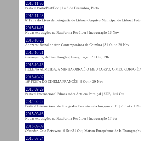
2015-11-30
Festival Porto/Post/Doc | 1 a 8 de Dezembro, Porto
2015-11-23
6ª Feira do Livro de Fotografia de Lisboa - Arquivo Municipal de Lisboa | Fot
2015-11-16
Novas exposições na Plataforma Revólver | Inauguração 18 Nov
2015-10-28
Anozero: Bienal de Arte Contemporânea de Coimbra | 31 Out > 29 Nov
2015-10-21
Interregnum
, de Stan Douglas | Inauguração: 21 Out, 19h
2015-10-13
HELENA ALMEIDA: A MINHA OBRA É O MEU CORPO, O MEU CORPO É A MIN
2015-10-07
16ª FESTA DO CINEMA FRANCÊS | 8 Out > 29 Nov
2015-09-29
Festival Internacional Filmes sobre Arte em Portugal | ZDB, 1>4 Out
2015-09-22
Festival Internacional de Fotografia Encontros da Imagem 2015 | 23 Set a 1 N
2015-09-16
Novas exposições na Plataforma Revólver | Inauguração 17 Set
2015-09-09
Disorder
, Caio Reisewitz | 9 Set>31 Out, Maison Européenne de la Photographi
2015-08-24