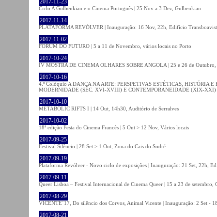
2017-11-23
Ciclo A Gulbenkian e o Cinema Português | 25 Nov a 3 Dez, Gulbenkian
2017-11-14
PLATAFORMA REVÓLVER | Inauguração: 16 Nov, 22h, Edifício Transboavista
2017-11-02
FÓRUM DO FUTURO | 5 a 11 de Novembro, vários locais no Porto
2017-10-24
IV MOSTRA DE CINEMA OLHARES SOBRE ANGOLA | 25 e 26 de Outubro
2017-10-16
4.º Colóquio A DANÇA NA ARTE: PERSPETIVAS ESTÉTICAS, HISTÓRIA
MODERNIDADE (SÉC. XVI-XVIII) E CONTEMPORANEIDADE (XIX-XXI) | 21 O
2017-10-10
METABOLIC RIFTS I | 14 Out, 14h30, Auditório de Serralves
2017-10-02
18ª edição Festa do Cinema Francês | 5 Out > 12 Nov, Vários locais
2017-09-25
Festival Silêncio | 28 Set > 1 Out, Zona do Cais do Sodré
2017-09-19
Plataforma Revólver - Novo ciclo de exposições | Inauguração: 21 Set, 22h, Edi
2017-09-11
Queer Lisboa – Festival Internacional de Cinema Queer | 15 a 23 de setembro,
2017-08-29
VICENTE´17, Do silêncio dos Corvos, Animal Vicente | Inauguração: 2 Set - 
2017-08-21