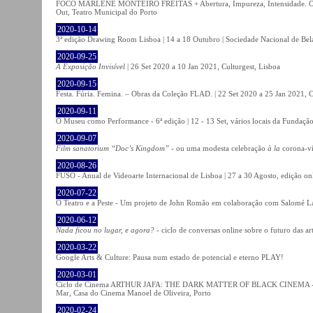
FOCO MARLENE MONTEIRO FREITAS + Abertura, Impureza, Intensidade. Olhare
Out, Teatro Municipal do Porto
2020-10-14
3ª edição Drawing Room Lisboa | 14 a 18 Outubro | Sociedade Nacional de Bela
2020-09-25
A Exposição Invisível
| 26 Set 2020 a 10 Jan 2021, Culturgest, Lisboa
2020-09-15
Festa. Fúria. Femina. – Obras da Coleção FLAD. | 22 Set 2020 a 25 Jan 2021, C
2020-09-11
O Museu como Performance - 6ª edição | 12 - 13 Set, vários locais da Fundação
2020-09-07
Film sanatorium “Doc’s Kingdom”
- ou uma modesta celebração
à la
corona-ví
2020-08-26
FUSO - Anual de Videoarte Internacional de Lisboa | 27 a 30 Agosto, edição on
2020-07-22
O Teatro e a Peste - Um projeto de John Romão em colaboração com Salomé La
2020-06-12
Nada ficou no lugar, e agora?
- ciclo de conversas online sobre o futuro das ar
2020-03-22
Google Arts & Culture: Pausa num estado de potencial e eterno PLAY!
2020-03-01
Ciclo de Cinema ARTHUR JAFA: THE DARK MATTER OF BLACK CINEMA - 
Mar, Casa do Cinema Manoel de Oliveira, Porto
2020-02-24