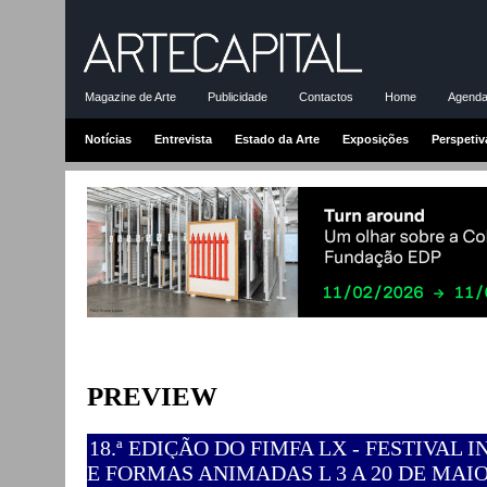
Magazine de Arte
Publicidade
Contactos
Home
Agenda-
Notícias
Entrevista
Estado da Arte
Exposições
Perspetiv
PREVIEW
18.ª EDIÇÃO DO FIMFA LX - FESTIVA
E FORMAS ANIMADAS L 3 A 20 DE MAIO