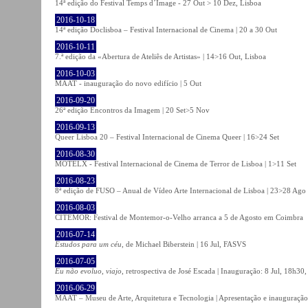
14ª edição do Festival Temps d´Image - 27 Out > 10 Dez, Lisboa
2016-10-18
14ª edição Doclisboa – Festival Internacional de Cinema | 20 a 30 Out
2016-10-11
7.ª edição da «Abertura de Ateliês de Artistas» | 14>16 Out, Lisboa
2016-10-03
MAAT - inauguração do novo edifício | 5 Out
2016-09-20
26ª edição Encontros da Imagem | 20 Set>5 Nov
2016-09-13
Queer Lisboa 20 – Festival Internacional de Cinema Queer | 16>24 Set
2016-08-30
MOTELX - Festival Internacional de Cinema de Terror de Lisboa | 1>11 Set
2016-08-23
8ª edição de FUSO – Anual de Vídeo Arte Internacional de Lisboa | 23>28 Ago
2016-08-03
CITEMOR: Festival de Montemor-o-Velho arranca a 5 de Agosto em Coimbra
2016-07-14
Estudos para um céu
, de Michael Biberstein | 16 Jul, FASVS
2016-07-05
Eu não evoluo, viajo
, retrospectiva de José Escada | Inauguração: 8 Jul, 18h3
2016-06-29
MAAT – Museu de Arte, Arquitetura e Tecnologia | Apresentação e inauguração