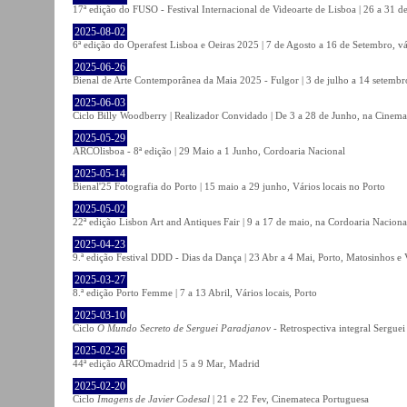
17ª edição do FUSO - Festival Internacional de Videoarte de Lisboa | 26 a 31 d
2025-08-02
6ª edição do Operafest Lisboa e Oeiras 2025 | 7 de Agosto a 16 de Setembro, vá
2025-06-26
Bienal de Arte Contemporânea da Maia 2025 - Fulgor | 3 de julho a 14 setemb
2025-06-03
Ciclo Billy Woodberry | Realizador Convidado | De 3 a 28 de Junho, na Cinema
2025-05-29
ARCOlisboa - 8ª edição | 29 Maio a 1 Junho, Cordoaria Nacional
2025-05-14
Bienal'25 Fotografia do Porto | 15 maio a 29 junho, Vários locais no Porto
2025-05-02
22ª edição Lisbon Art and Antiques Fair | 9 a 17 de maio, na Cordoaria Naciona
2025-04-23
9.ª edição Festival DDD - Dias da Dança | 23 Abr a 4 Mai, Porto, Matosinhos e
2025-03-27
8.ª edição Porto Femme | 7 a 13 Abril, Vários locais, Porto
2025-03-10
Ciclo
O Mundo Secreto de Serguei Paradjanov
- Retrospectiva integral Sergu
2025-02-26
44ª edição ARCOmadrid | 5 a 9 Mar, Madrid
2025-02-20
Ciclo
Imagens de Javier Codesal
| 21 e 22 Fev, Cinemateca Portuguesa