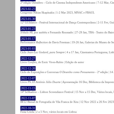
2ª edição Outsiders – Ciclo de Cinema Independente Americano | 7-12 Mar, C
2023-02-25
Congresso Nikias Skapinakis | 1-2 Mar 2023, MNAC e FBAUL
2023-01-30
12º GUIdance - Festival Internacional de Dança Contemporânea | 2-11 Fev, Gu
2023-01-23
S/título #8
, por auéééu e Fernando Roussado | 27-29 Jan, TBA - Teatro do Bair
2023-01-17
Performance
Reflection
de Davis Freeman | 19-26 Jan, Galerias do Museu de Ser
2023-01-03
Ciclo
Jean-Luc Godard, para Sempre
| 4 a 17 Jan, Cinemateca Portuguesa, Lis
2022-12-27
Livro
Confins
, de Enric Vives-Rubio | Edição de autor
2022-12-20
Ciclo de Exposições e Conversas
O Desenho como Pensamento
- 2ª edição | 14
2022-12-07
Livro
Ph.10 António Júlio Duarte
| Apresentação 16 Dez, Biblioteca da Impren
2022-11-15
14º InShadow – Lisbon Screendance Festival | 15 Nov a 15 Dez, Vários locais,
2022-11-07
BF22 Bienal de Fotografia de Vila Franca de Xira | 12 Nov 2022 a 26 Fev 2023, 
2022-10-31
Festa Criola | 2 a 5 Nov, vários locais em Lisboa