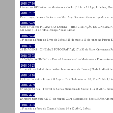
2018-07-16
Citemor — 40º Festival de Montemor-o-Velho | 19 Jul a 11 Ago, Coimbra, Mon
2018-07-02
Pieter Hugo,
Between the Devil and the Deep Blue Sea - Entre a Espada e a Pa
2018-05-29
Ciclo de Cinema PRIMAVERA TARDIA — (RE) VISITAÇÃO DO CINEMA JAPONÊS
| 31 Maio > 11 de Julho, Espaço Nimas, Lisboa
2018-05-24
18ª edição da Feira do Livro de Lisboa | 25 de maio a 13 de junho no Parque 
2018-05-07
24 IMAGENS – CINEMA E FOTOGRAFIA (I) | 7 a 30 de Maio, Cinemateca Po
2018-05-03
18.ª edição do FIMFA Lx - Festival Internacional de Marionetas e Formas Anim
2018-04-23
15ª edição do IndieLisboa Festival Internacional de Cinema | 26 de Abril a 6 d
2018-04-16
Ciclo de Encontros O que é O Arquivo? - 2º Laboratório | 18, 19 e 20 Abril, C
2018-04-09
8.ª edição Córtex – Festival de Curtas-Metragens de Sintra | 11 a 18 Abril, Sintr
2018-04-04
Encontro Silencioso
(2017) de Miguel Clara Vasconcelos | Estreia 5 Abr, Cinem
2018-03-25
11ª edição da Festa do Cinema Italiano | 4 a 12 Abril, Lisboa