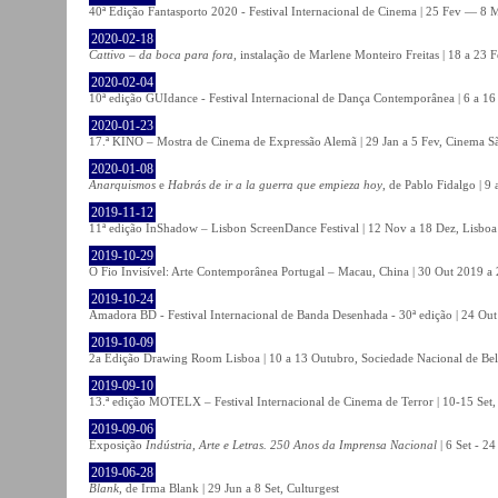
40ª Edição Fantasporto 2020 - Festival Internacional de Cinema | 25 Fev — 8 M
2020-02-18
Cattivo – da boca para fora
, instalação de Marlene Monteiro Freitas | 18 a 23 
2020-02-04
10ª edição GUIdance - Festival Internacional de Dança Contemporânea | 6 a 16
2020-01-23
17.ª KINO – Mostra de Cinema de Expressão Alemã | 29 Jan a 5 Fev, Cinema Sã
2020-01-08
Anarquismos
e
Habrás de ir a la guerra que empieza hoy
, de Pablo Fidalgo | 9 
2019-11-12
11ª edição InShadow – Lisbon ScreenDance Festival | 12 Nov a 18 Dez, Lisboa
2019-10-29
O Fio Invisível: Arte Contemporânea Portugal – Macau, China | 30 Out 2019 
2019-10-24
Amadora BD - Festival Internacional de Banda Desenhada - 30ª edição | 24 Ou
2019-10-09
2a Edição Drawing Room Lisboa | 10 a 13 Outubro, Sociedade Nacional de Bel
2019-09-10
13.ª edição MOTELX – Festival Internacional de Cinema de Terror | 10-15 Set,
2019-09-06
Exposição
Indústria, Arte e Letras. 250 Anos da Imprensa Nacional
| 6 Set - 2
2019-06-28
Blank
, de Irma Blank | 29 Jun a 8 Set, Culturgest