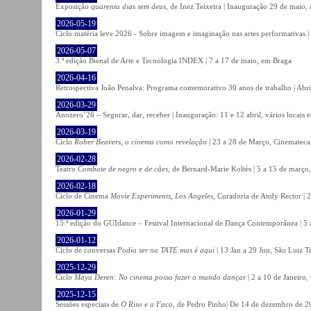
Exposição
quarenta dias sem deus
, de Inez Teixeira | Inauguração 29 de maio
2026-05-19
Ciclo matéria leve 2026 - Sobre imagem e imaginação nas artes performativas |
2026-05-07
3.ª edição Bienal de Arte e Tecnologia INDEX | 7 a 17 de maio, em Braga
2026-04-16
Retrospectiva João Penalva: Programa comemorativo 30 anos de trabalho | Abri
2026-03-29
Anozero’26 – Segurar, dar, receber | Inauguração: 11 e 12 abril, vários locais
2026-03-19
Ciclo
Rober Beavers, o cinema como revelação
| 23 a 28 de Março, Cinemateca
2026-02-28
Teatro
Combate de negro e de cães
, de Bernard-Marie Koltès | 5 a 15 de março,
2026-02-18
Ciclo de Cinema
Movie Experiments, Los Angeles
, Curadoria de Andy Rector | 2
2026-01-29
15.ª edição do GUIdance – Festival Internacional de Dança Contemporânea | 5 
2026-01-12
Ciclo de conversas
Podia ser na TATE mas é aqui
| 13 Jan a 29 Jun, São Luiz T
2025-12-29
Ciclo
Maya Deren: No cinema posso fazer o mundo dançar
| 2 a 10 de Janeiro
2025-12-15
Sessões especiais de
O Riso e a Faca
, de Pedro Pinho| De 14 de dezembro de 20