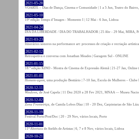
2021-05-28
VOARTE – Dias de Dança, Cinema e Comunidade | 1 a 5 Jun, Teatro do Bairro,
2021-05-10
19ª edição Temps d’Images - Momento I | 12 Mai - 6 Jun, Lisboa
2021-04-24
DIA DA LIBERDADE / DIA DO TRABALHADOR | 25 Abr - 29 Mai, MIRA, P
2021-03-23
Itinerários sonoros na performance art: processos de criação e recriação artíst
2021-02-12
Retrospetiva e conversa com Jonathan Meades | Garagem Sul - ONLINE
2021-01-15
18.ª edição KINO - Mostra de Cinema de Expressão Alemã | 21-27 Jan, Online (
2021-01-01
Homem-agem
, uma produção Bestiário | 7-10 Jan, Escola de Mulheres – Clube 
2020-12-11
Windows
, de José Capela | 11 Dez 2020 a 28 Fev 2021, MNAA — Museu Nacion
2020-12-02
Zona Fronteiriça
, de Camila Lobos Díaz | 10 - 20 Dez, Carpintarias de São Láz
2020-11-19
Festival Porto/Post/Doc | 20 - 29 Nov, vários locais, Porto
2020-11-01
11ª Abertura de Ateliês de Artistas | 6, 7 e 8 Nov, vários locais, Lisboa
2020-10-21