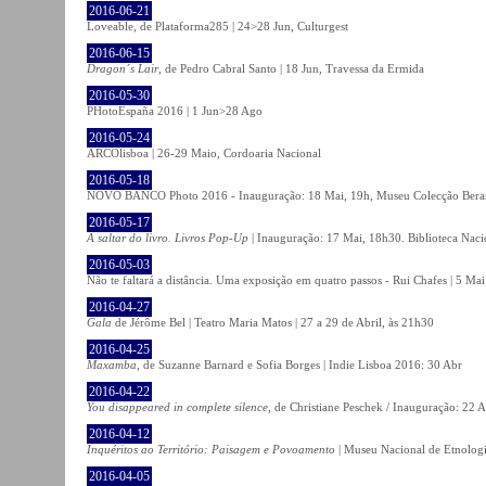
2016-06-21
Loveable, de Plataforma285 | 24>28 Jun, Culturgest
2016-06-15
Dragon´s Lair
, de Pedro Cabral Santo | 18 Jun, Travessa da Ermida
2016-05-30
PHotoEspaña 2016 | 1 Jun>28 Ago
2016-05-24
ARCOlisboa | 26-29 Maio, Cordoaria Nacional
2016-05-18
NOVO BANCO Photo 2016 - Inauguração: 18 Mai, 19h, Museu Colecção Bera
2016-05-17
A saltar do livro. Livros Pop-Up
| Inauguração: 17 Mai, 18h30. Biblioteca Naci
2016-05-03
Não te faltará a distância. Uma exposição em quatro passos - Rui Chafes | 5 Mai 
2016-04-27
Gala
de Jérôme Bel | Teatro Maria Matos | 27 a 29 de Abril, às 21h30
2016-04-25
Maxamba
, de Suzanne Barnard e Sofia Borges | Indie Lisboa 2016: 30 Abr
2016-04-22
You disappeared in complete silence
, de Christiane Peschek / Inauguração: 22 
2016-04-12
Inquéritos ao Território: Paisagem e Povoamento
| Museu Nacional de Etnolog
2016-04-05