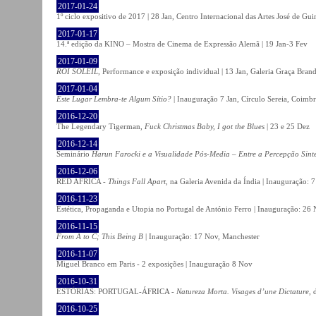
2017-01-24
1º ciclo expositivo de 2017 | 28 Jan, Centro Internacional das Artes José de Gu
2017-01-17
14.ª edição da KINO – Mostra de Cinema de Expressão Alemã | 19 Jan-3 Fev
2017-01-09
ROI SOLEIL
, Performance e exposição individual | 13 Jan, Galeria Graça Bran
2017-01-04
Este Lugar Lembra-te Algum Sítio?
| Inauguração 7 Jan, Círculo Sereia, Coimb
2016-12-20
The Legendary Tigerman,
Fuck Christmas Baby, I got the Blues
| 23 e 25 Dez
2016-12-14
Seminário
Harun Farocki e a Visualidade Pós-Media – Entre a Percepção Sinté
2016-12-06
RED AFRICA -
Things Fall Apart
, na Galeria Avenida da Índia | Inauguração:
2016-11-23
Estética, Propaganda e Utopia no Portugal de António Ferro | Inauguração: 26 
2016-11-15
From A to C; This Being B
| Inauguração: 17 Nov, Manchester
2016-11-07
Miguel Branco em Paris - 2 exposições | Inauguração 8 Nov
2016-10-31
ESTÓRIAS: PORTUGAL-ÁFRICA -
Natureza Morta. Visages d’une Dictature
, 
2016-10-25