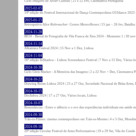
Ciclo
Imagens de Javier Codesal
| 21 e 22 Fev, Cinemateca Portuguesa
2025-02-05
14ª edição do Festival Internacional de Dança Contemporânea GUIdance 2025 |
2025-01-15
Retrospetiva
Alice Rohrwacher: Contos Maravilhosos
| 15 jan – 26 fev, Batalh
2024-11-28
BF24 - Bienal de Fotografia de Vila Franca de Xira 2024 - Momento 1 | 30 nov 
2024-11-14
Alkantara Festival 2024 | 15 Nov a 1 Dez, Lisboa
2024-11-04
16ª edição InShadow - Lisbon Screendance Festival | 7 Nov a 15 Dez, Vários lo
2024-10-30
Ciclo Chris Marker - A Memória das Imagens | 2 a 22 Nov + Dez, Cinemateca P
2024-10-22
Drawing Room Lisboa 2024 | 23 a 27 Out, Sociedade Nacional de Belas Artes, 
2024-10-15
Doclisboa 2024 | 17 a 27 Out, Vários locais, Lisboa
2024-10-07
Ressonâncias - Entre o silêncio e o eco das experiências individuais em saúde 
2024-09-30
Trás-os-Filmes: cinema contemporâneo em Trás-os-Montes | 4 e 5 Out, Mondi
2024-09-16
20ª edição Circular Festival de Artes Performativas | 19 a 29 Set, Vila do Conde