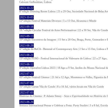
Calouste Gulbenkian, Lisboa
2023-10-22
6ª edição Drawing Room Lisboa | 25 a 29 Out, Sociedade Nacional de Belas Art
2023-10-05
12ª edição Festival Materiais Diversos | 5 a 15 Out, Alcanena e Minde
2023-09-18
19.ª edição Circular Festival de Artes Performativas | 22 a 30 Set, Vila do Conde
2023-09-13
33ª edição Encontros da Imagem | 15 Set a 28 Out, Braga, Porto, Guimarães e 
2023-08-29
4.ª edição da BoCA - Biennial of Contemporary Arts | 2 Set a 15 Out, Lisboa e 
2023-08-21
15ª edição FUSO - Festival Internacional de Videoarte de Lisboa | 22 a 27 Ago, 
2023-08-12
4ª edição Operafest Lisboa 2023 | 18 Ago a 9 Set, Jardim do Museu Nacional de
2023-07-21
45ª edição Festival Citemor | 21 Jul a 12 Ago, Montemor-o-Velho, Figueira da
2023-07-08
31ª edição Curtas Vila do Conde | 8 a 16 Jul, vários locais em Vila do Conde
2023-07-03
Histórias do Cinema : P. Adams Sitney -
Sexo e Espiritualidade na História do
2023-06-26
Semana Internacional Pensar e Celebrar a Festa:
Party Studies
| 3 a 8 Jul, Escol