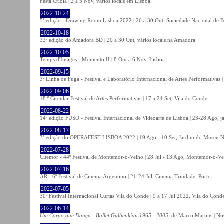
Festa Criola | 2 a 5 Nov, vários locais em Lisboa
2022-10-24
5ª edição - Drawing Room Lisboa 2022 | 26 a 30 Out, Sociedade Nacional de Be
2022-10-18
33ª edição do Amadora BD | 20 a 30 Out, vários locais na Amadora
2022-10-05
Temps d'Images - Momento II | 8 Out a 6 Nov, Lisboa
2022-09-15
3º Linha de Fuga - Festival e Laboratório Internacional de Artes Performativas 
2022-09-06
18.º Circular Festival de Artes Performativas | 17 a 24 Set, Vila do Conde
2022-08-22
14ª edição FUSO - Festival Internacional de Videoarte de Lisboa | 23-28 Ago, j
2022-08-17
3ª edição do OPERAFEST LISBOA 2022 | 19 Ago - 10 Set, Jardim do Museu Na
2022-07-28
Citemor - 44º Festival de Montemor-o-Velho | 28 Jul - 13 Ago, Montemor-o-Ve
2022-07-16
AR - 6ª Festival de Cinema Argentino | 21-24 Jul, Cinema Trindade, Porto
2022-07-05
30º Festival Internacional Curtas Vila do Conde | 9 a 17 Jul 2022, Vila do Cond
2022-06-14
Um Corpo que Dança - Ballet Gulbenkian 1965 - 2005
, de Marco Martins | No