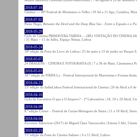
2018-07-16
Citemor — 40º Festival de Montemor-o-Velho | 19 Jul a 11 Ago, Coimbra, Mon
2018-07-02
Pieter Hugo,
Between the Devil and the Deep Blue Sea - Entre a Espada e a Pa
2018-05-29
Ciclo de Cinema PRIMAVERA TARDIA — (RE) VISITAÇÃO DO CINEMA JAPONÊS
| 31 Maio > 11 de Julho, Espaço Nimas, Lisboa
2018-05-24
18ª edição da Feira do Livro de Lisboa | 25 de maio a 13 de junho no Parque 
2018-05-07
24 IMAGENS – CINEMA E FOTOGRAFIA (I) | 7 a 30 de Maio, Cinemateca Po
2018-05-03
18.ª edição do FIMFA Lx - Festival Internacional de Marionetas e Formas Anim
2018-04-23
15ª edição do IndieLisboa Festival Internacional de Cinema | 26 de Abril a 6 d
2018-04-16
Ciclo de Encontros O que é O Arquivo? - 2º Laboratório | 18, 19 e 20 Abril, C
2018-04-09
8.ª edição Córtex – Festival de Curtas-Metragens de Sintra | 11 a 18 Abril, Sintr
2018-04-04
Encontro Silencioso
(2017) de Miguel Clara Vasconcelos | Estreia 5 Abr, Cinem
2018-03-25
11ª edição da Festa do Cinema Italiano | 4 a 12 Abril, Lisboa