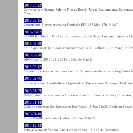
2018-03-22
Conversa com Sammy Baloji e Filip de Boeck | Urban Realignments: Ethnographi
Março
2018-03-15
Lançamento Electra, revista da Fundação EDP | 17 Mar, 17h, MAAT
2018-03-07
CUMPLICIDADES´18 - Festival Internacional de Dança Contemporânea de Lisb
2018-02-28
X6 - Experiments for a non submissive body
, de Túlio Rosa | 2 e 3 Março, 21h3
2018-02-20
ARCOmadrid 2018 | 21 a 25 Fev, Feira de Madrid
2018-02-12
Fernando Lemos – «como, não é retrato?»
, antestreia do filme de Jorge Silv
2018-02-06
Conversa sobre “Desobediência Epistémica”: Bonaventure Ndikung e Paul G
2018-01-25
Pedro Cabral Santo apresenta
Endless
no Centro Cultural Vila Flor | 27 Janeiro,
2018-01-14
Ciclo de conversas
Em Montagem
: José Costa | 19 Jan, 21h30, Appleton Square
2018-01-10
Emily Wardill na Galeria Quadrum | 12 Jan, 17h-18h
2017-12-13
Estreia Nacional: Yvonne Rainer em Serralves | 16 e 17 de Dezembro