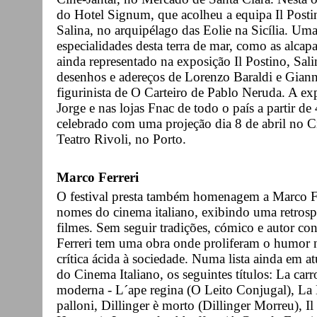
do Hotel Signum, que acolheu a equipa Il Postin
Salina, no arquipélago das Eolie na Sicília. Um
especialidades desta terra de mar, como as alcap
ainda representado na exposição Il Postino, Sal
desenhos e adereços de Lorenzo Baraldi e Gianna 
figurinista de O Carteiro de Pablo Neruda. A e
Jorge e nas lojas Fnac de todo o país a partir de 
celebrado com uma projeção dia 8 de abril no 
Teatro Rivoli, no Porto.
Marco Ferreri
O festival presta também homenagem a Marco F
nomes do cinema italiano, exibindo uma retrosp
filmes. Sem seguir tradições, cómico e autor co
Ferreri tem uma obra onde proliferam o humor 
crítica ácida à sociedade. Numa lista ainda em at
do Cinema Italiano, os seguintes títulos: La carr
moderna - L´ape regina (O Leito Conjugal), L
palloni, Dillinger è morto (Dillinger Morreu), 