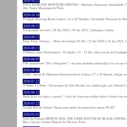
2020-10-21
FOCO MARLENE MONTEIRO FREITAS + Abertura, Impureza, Intensidade. Olhare
Out, Teatro Municipal do Porto
2020-10-14
3ª edição Drawing Room Lisboa | 14 a 18 Outubro | Sociedade Nacional de Bela
2020-09-25
A Exposição Invisível
| 26 Set 2020 a 10 Jan 2021, Culturgest, Lisboa
2020-09-15
Festa. Fúria. Femina. – Obras da Coleção FLAD. | 22 Set 2020 a 25 Jan 2021, C
2020-09-11
O Museu como Performance - 6ª edição | 12 - 13 Set, vários locais da Fundação
2020-09-07
Film sanatorium “Doc’s Kingdom”
- ou uma modesta celebração
à la
corona-ví
2020-08-26
FUSO - Anual de Videoarte Internacional de Lisboa | 27 a 30 Agosto, edição on
2020-07-22
O Teatro e a Peste - Um projeto de John Romão em colaboração com Salomé La
2020-06-12
Nada ficou no lugar, e agora?
- ciclo de conversas online sobre o futuro das ar
2020-03-22
Google Arts & Culture: Pausa num estado de potencial e eterno PLAY!
2020-03-01
Ciclo de Cinema ARTHUR JAFA: THE DARK MATTER OF BLACK CINEMA - 
Mar, Casa do Cinema Manoel de Oliveira, Porto