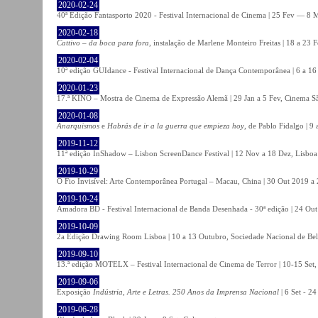
2020-02-24
40ª Edição Fantasporto 2020 - Festival Internacional de Cinema | 25 Fev — 8 M
2020-02-18
Cattivo – da boca para fora
, instalação de Marlene Monteiro Freitas | 18 a 23 
2020-02-04
10ª edição GUIdance - Festival Internacional de Dança Contemporânea | 6 a 16
2020-01-23
17.ª KINO – Mostra de Cinema de Expressão Alemã | 29 Jan a 5 Fev, Cinema Sã
2020-01-08
Anarquismos
e
Habrás de ir a la guerra que empieza hoy
, de Pablo Fidalgo | 9 
2019-11-12
11ª edição InShadow – Lisbon ScreenDance Festival | 12 Nov a 18 Dez, Lisboa
2019-10-29
O Fio Invisível: Arte Contemporânea Portugal – Macau, China | 30 Out 2019 
2019-10-24
Amadora BD - Festival Internacional de Banda Desenhada - 30ª edição | 24 Ou
2019-10-09
2a Edição Drawing Room Lisboa | 10 a 13 Outubro, Sociedade Nacional de Bel
2019-09-10
13.ª edição MOTELX – Festival Internacional de Cinema de Terror | 10-15 Set,
2019-09-06
Exposição
Indústria, Arte e Letras. 250 Anos da Imprensa Nacional
| 6 Set - 2
2019-06-28