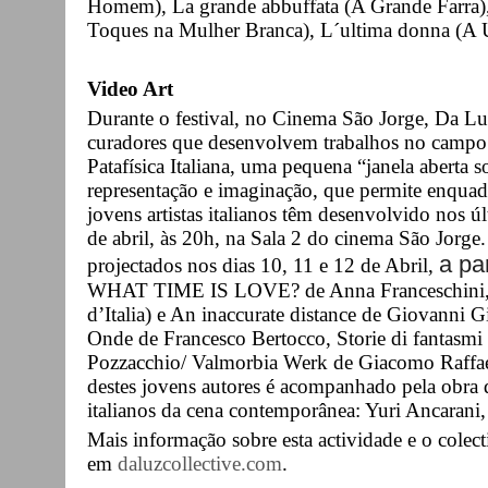
Homem), La grande abbuffata (A Grande Farra),
Toques na Mulher Branca), L´ultima donna (A 
Video Art
Durante o festival, no Cinema São Jorge, Da Lu
curadores que desenvolvem trabalhos no campo da
Patafísica Italiana, uma pequena “janela aberta
representação e imaginação, que permite enquadr
jovens artistas italianos têm desenvolvido nos ú
de abril, às 20h, na Sala 2 do cinema São Jorge
a pa
projectados nos dias 10, 11 e 12 de Abril,
WHAT TIME IS LOVE? de Anna Franceschini, pr
d’Italia) e An inaccurate distance de Giovanni Gi
Onde de Francesco Bertocco, Storie di fantasmi 
Pozzacchio/ Valmorbia Werk de Giacomo Raffaell
destes jovens autores é acompanhado pela obra 
italianos da cena contemporânea: Yuri Ancarani
Mais informação sobre esta actividade e o colec
em
daluzcollective.com
.