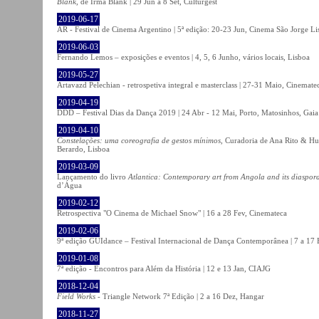
Blank
, de Irma Blank | 29 Jun a 8 Set, Culturgest
2019-06-17
AR - Festival de Cinema Argentino | 5ª edição: 20-23 Jun, Cinema São Jorge Li
2019-06-03
Fernando Lemos – exposições e eventos | 4, 5, 6 Junho, vários locais, Lisboa
2019-05-27
Artavazd Pelechian - retrospetiva integral e masterclass | 27-31 Maio, Cinemat
2019-04-19
DDD – Festival Dias da Dança 2019 | 24 Abr - 12 Mai, Porto, Matosinhos, Gaia
2019-04-10
Constelações: uma coreografia de gestos mínimos
, Curadoria de Ana Rito & Hu
Berardo, Lisboa
2019-03-09
Lançamento do livro
Atlantica: Contemporary art from Angola and its diaspor
d’Água
2019-02-12
Retrospectiva "O Cinema de Michael Snow" | 16 a 28 Fev, Cinemateca
2019-02-06
9ª edição GUIdance – Festival Internacional de Dança Contemporânea | 7 a 17
2019-01-08
7ª edição - Encontros para Além da História | 12 e 13 Jan, CIAJG
2018-12-04
Field Works
- Triangle Network 7ª Edição | 2 a 16 Dez, Hangar
2018-11-27