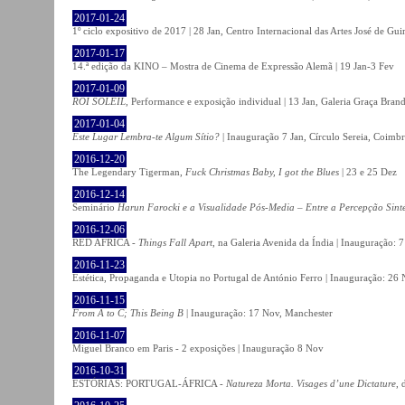
2017-01-24
1º ciclo expositivo de 2017 | 28 Jan, Centro Internacional das Artes José de Gu
2017-01-17
14.ª edição da KINO – Mostra de Cinema de Expressão Alemã | 19 Jan-3 Fev
2017-01-09
ROI SOLEIL
, Performance e exposição individual | 13 Jan, Galeria Graça Bran
2017-01-04
Este Lugar Lembra-te Algum Sítio?
| Inauguração 7 Jan, Círculo Sereia, Coimb
2016-12-20
The Legendary Tigerman,
Fuck Christmas Baby, I got the Blues
| 23 e 25 Dez
2016-12-14
Seminário
Harun Farocki e a Visualidade Pós-Media – Entre a Percepção Sinté
2016-12-06
RED AFRICA -
Things Fall Apart
, na Galeria Avenida da Índia | Inauguração:
2016-11-23
Estética, Propaganda e Utopia no Portugal de António Ferro | Inauguração: 26 
2016-11-15
From A to C; This Being B
| Inauguração: 17 Nov, Manchester
2016-11-07
Miguel Branco em Paris - 2 exposições | Inauguração 8 Nov
2016-10-31
ESTÓRIAS: PORTUGAL-ÁFRICA -
Natureza Morta. Visages d’une Dictature
, 