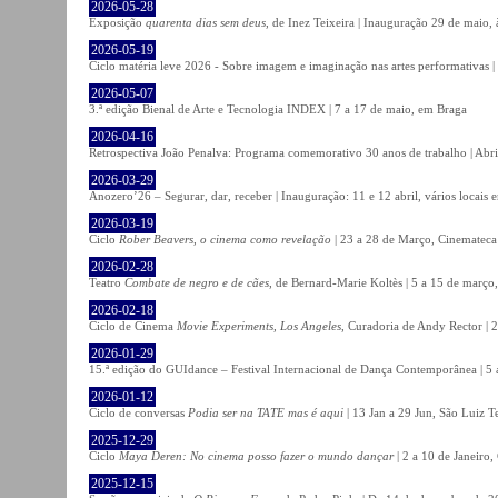
2026-05-28
Exposição
quarenta dias sem deus
, de Inez Teixeira | Inauguração 29 de maio
2026-05-19
Ciclo matéria leve 2026 - Sobre imagem e imaginação nas artes performativas |
2026-05-07
3.ª edição Bienal de Arte e Tecnologia INDEX | 7 a 17 de maio, em Braga
2026-04-16
Retrospectiva João Penalva: Programa comemorativo 30 anos de trabalho | Abri
2026-03-29
Anozero’26 – Segurar, dar, receber | Inauguração: 11 e 12 abril, vários locais
2026-03-19
Ciclo
Rober Beavers, o cinema como revelação
| 23 a 28 de Março, Cinemateca
2026-02-28
Teatro
Combate de negro e de cães
, de Bernard-Marie Koltès | 5 a 15 de março,
2026-02-18
Ciclo de Cinema
Movie Experiments, Los Angeles
, Curadoria de Andy Rector | 2
2026-01-29
15.ª edição do GUIdance – Festival Internacional de Dança Contemporânea | 5 
2026-01-12
Ciclo de conversas
Podia ser na TATE mas é aqui
| 13 Jan a 29 Jun, São Luiz T
2025-12-29
Ciclo
Maya Deren: No cinema posso fazer o mundo dançar
| 2 a 10 de Janeiro
2025-12-15