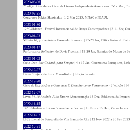
2023-03-06
2ª edição Outsiders – Ciclo de Cinema Independente Americano | 7-12 Mar, C
2023-02-25
Congresso Nikias Skapinakis | 1-2 Mar 2023, MNAC e FBAUL
2023-01-30
12º GUIdance - Festival Internacional de Dança Contemporânea | 2-11 Fev, Gu
2023-01-23
S/título #8
, por auéééu e Fernando Roussado | 27-29 Jan, TBA - Teatro do Bair
2023-01-17
Performance
Reflection
de Davis Freeman | 19-26 Jan, Galerias do Museu de Ser
2023-01-03
Ciclo
Jean-Luc Godard, para Sempre
| 4 a 17 Jan, Cinemateca Portuguesa, Lis
2022-12-27
Livro
Confins
, de Enric Vives-Rubio | Edição de autor
2022-12-20
Ciclo de Exposições e Conversas
O Desenho como Pensamento
- 2ª edição | 14
2022-12-07
Livro
Ph.10 António Júlio Duarte
| Apresentação 16 Dez, Biblioteca da Impren
2022-11-15
14º InShadow – Lisbon Screendance Festival | 15 Nov a 15 Dez, Vários locais,
2022-11-07
BF22 Bienal de Fotografia de Vila Franca de Xira | 12 Nov 2022 a 26 Fev 2023, 
2022-10-31