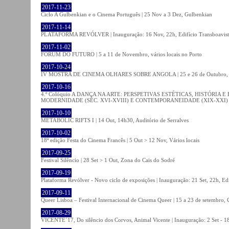
2017-11-23
Ciclo A Gulbenkian e o Cinema Português | 25 Nov a 3 Dez, Gulbenkian
2017-11-14
PLATAFORMA REVÓLVER | Inauguração: 16 Nov, 22h, Edifício Transboavista
2017-11-02
FÓRUM DO FUTURO | 5 a 11 de Novembro, vários locais no Porto
2017-10-24
IV MOSTRA DE CINEMA OLHARES SOBRE ANGOLA | 25 e 26 de Outubro
2017-10-16
4.º Colóquio A DANÇA NA ARTE: PERSPETIVAS ESTÉTICAS, HISTÓRIA
MODERNIDADE (SÉC. XVI-XVIII) E CONTEMPORANEIDADE (XIX-XXI) | 21 O
2017-10-10
METABOLIC RIFTS I | 14 Out, 14h30, Auditório de Serralves
2017-10-02
18ª edição Festa do Cinema Francês | 5 Out > 12 Nov, Vários locais
2017-09-25
Festival Silêncio | 28 Set > 1 Out, Zona do Cais do Sodré
2017-09-19
Plataforma Revólver - Novo ciclo de exposições | Inauguração: 21 Set, 22h, Edi
2017-09-11
Queer Lisboa – Festival Internacional de Cinema Queer | 15 a 23 de setembro,
2017-08-29
VICENTE´17, Do silêncio dos Corvos, Animal Vicente | Inauguração: 2 Set - 