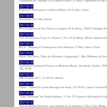
Lançamento do Catálogo LOS CARPINTEROS | 21 Abril, Carpintarias de São 
2017-04-10
Projecto P! Performance na Esfera Pública | 10>14 Abr, Lisboa
2017-04-05
documenta 14 | 8 Abr, Atenas
2017-03-28
Terra Incógnita
, de Inez Teixeira | Inaugura 30 de Março, 18h30, Fundação P
2017-03-20
Ciclo de encontros
O que é o Arquivo?
| 23 a 25 de Março, Museu Calouste Gu
2017-03-15
BoCA – Biennial of Contemporary Arts | Abertura 17 Mar, Lisboa e Porto
2017-03-07
Álvaro Siza Vieira: Visões da Alhambra
| Inauguração 7 Mar, Biblioteca de Serr
2017-02-28
Conferência
Curatorial Practices at Moderna Museet, Stockholm, Sweden, 1956-
18h, FCSH
2017-02-21
ARCOmadrid 2017 | 22-26 Fev, Madrid
2017-02-14
Córtex – Festival de Curtas Metragens de Sintra | 16>19 Fev, Centro Cultural O
2017-02-08
"Visão Yanomami" de Claudia Andujar | 11 Fev 17h, Arquivo Municipal de Lisb
2017-01-31
José de Almada Negreiros: uma maneira de ser moderno
| 3 Fev>5 Jun, Museu 