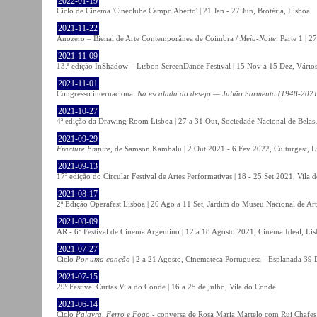
2022-01-19
Ciclo de Cinema 'Cineclube Campo Aberto' | 21 Jan - 27 Jun, Brotéria, Lisboa
2021-11-22
Anozero – Bienal de Arte Contemporânea de Coimbra /
Meia-Noite
. Parte 1 | 
2021-11-09
13.ª edição InShadow – Lisbon ScreenDance Festival | 15 Nov a 15 Dez, Vários
2021-11-01
Congresso internacional
Na escalada do desejo — Julião Sarmento (1948-2021
2021-10-27
4ª edição da Drawing Room Lisboa | 27 a 31 Out, Sociedade Nacional de Belas 
2021-09-29
Fracture Empire
, de Samson Kambalu | 2 Out 2021 - 6 Fev 2022, Culturgest, L
2021-09-13
17ª edição do Circular Festival de Artes Performativas | 18 - 25 Set 2021, Vila
2021-08-17
2ª Edição Operafest Lisboa | 20 Ago a 11 Set, Jardim do Museu Nacional de Art
2021-08-09
AR - 6° Festival de Cinema Argentino | 12 a 18 Agosto 2021, Cinema Ideal, Li
2021-07-27
Ciclo
Por uma canção
| 2 a 21 Agosto, Cinemateca Portuguesa - Esplanada 39 
2021-07-15
29º Festival Curtas Vila do Conde | 16 a 25 de julho, Vila do Conde
2021-06-14
Ciclo
Palavra, Ferro e Fogo
- conversa de Rosa Maria Martelo com Rui Chafes |