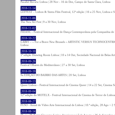
Parallel Review Lisboa | 28 Nov - 16 de Dez, Campo de Santa Clara, Lisboa
2018-11-14
LEFFEST – Lisbon & Sintra Film Festival, 12ª edição | 16 a 25 Nov, Lisboa e S
2018-11-06
The New Art Fest | 9 a 30 Nov, Lisboa
2018-11-02
FIDANC - Festival Internacional de Dança Contemporânea pela Companhia de
2018-10-22
LAB#1 – « For a Brave New Brussels » ARTISTIC VERSUS TECHNOCENTRI
Lisboa
2018-10-10
1ª edição Drawing Room Lisboa | 10 a 14 Out, Sociedade Nacional de Belas Art
2018-09-26
Festival Olhares do Mediterrâneo | 27 a 30 Set, Lisboa
2018-09-19
9a EDIÇÃO DO BAIRRO DAS ARTES | 20 Set, Lisboa
2018-09-13
Queer Lisboa – Festival Internacional de Cinema Queer | 14 a 22 Set, Cinema 
2018-09-04
12ª edição do MOTELX - Festival Internacional de Cinema de Terror de Lisboa 
2018-08-27
FUSO - Anual de Vídeo Arte Internacional de Lisboa | 10.ª edição, 28 Ago > 2 
2018-08-14
Mostra Mulheres Cineastas Latino-Americanas
| 7 de Agosto a 26 de Setembro 