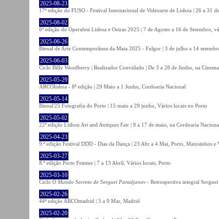
2025-08-23
17ª edição do FUSO - Festival Internacional de Videoarte de Lisboa | 26 a 31 d
2025-08-02
6ª edição do Operafest Lisboa e Oeiras 2025 | 7 de Agosto a 16 de Setembro, vá
2025-06-26
Bienal de Arte Contemporânea da Maia 2025 - Fulgor | 3 de julho a 14 setemb
2025-06-03
Ciclo Billy Woodberry | Realizador Convidado | De 3 a 28 de Junho, na Cinema
2025-05-29
ARCOlisboa - 8ª edição | 29 Maio a 1 Junho, Cordoaria Nacional
2025-05-14
Bienal'25 Fotografia do Porto | 15 maio a 29 junho, Vários locais no Porto
2025-05-02
22ª edição Lisbon Art and Antiques Fair | 9 a 17 de maio, na Cordoaria Naciona
2025-04-23
9.ª edição Festival DDD - Dias da Dança | 23 Abr a 4 Mai, Porto, Matosinhos e
2025-03-27
8.ª edição Porto Femme | 7 a 13 Abril, Vários locais, Porto
2025-03-10
Ciclo
O Mundo Secreto de Serguei Paradjanov
- Retrospectiva integral Sergu
2025-02-26
44ª edição ARCOmadrid | 5 a 9 Mar, Madrid
2025-02-20