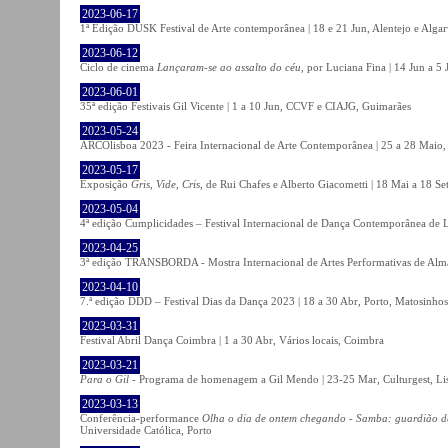
2023-06-17
1ª Edição DUSK Festival de Arte contemporânea | 18 e 21 Jun, Alentejo e Alga
2023-06-12
Ciclo de cinema
Lançaram-se ao assalto do céu
, por Luciana Fina | 14 Jun a 5
2023-06-01
35ª edição Festivais Gil Vicente | 1 a 10 Jun, CCVF e CIAJG, Guimarães
2023-05-24
ARCOlisboa 2023 - Feira Internacional de Arte Contemporânea | 25 a 28 Maio,
2023-05-17
Exposição
Gris, Vide, Cris
, de Rui Chafes e Alberto Giacometti | 18 Mai a 18 S
2023-05-04
4ª edição Cumplicidades – Festival Internacional de Dança Contemporânea de L
2023-04-25
3ª edição TRANSBORDA - Mostra Internacional de Artes Performativas de Alma
2023-04-10
7.ª edição DDD – Festival Dias da Dança 2023 | 18 a 30 Abr, Porto, Matosinhos
2023-03-31
Festival Abril Dança Coimbra | 1 a 30 Abr, Vários locais, Coimbra
2023-03-21
Para o Gil
- Programa de homenagem a Gil Mendo | 23-25 Mar, Culturgest, Li
2023-03-13
Conferência-performance
Olha o dia de ontem chegando - Samba: guardião 
Universidade Católica, Porto