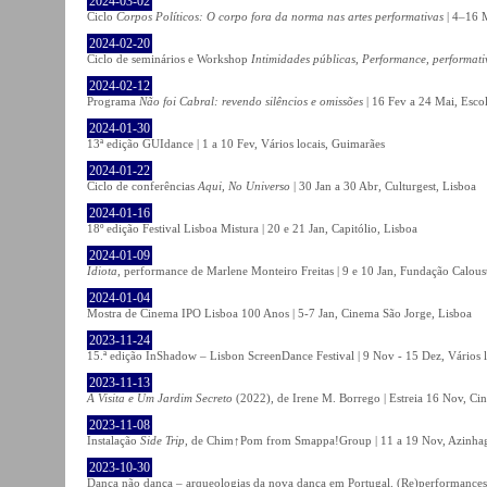
2024-03-02
Ciclo
Corpos Políticos: O corpo fora da norma nas artes performativas
| 4–16 M
2024-02-20
Ciclo de seminários e Workshop
Intimidades públicas, Performance, performati
2024-02-12
Programa
Não foi Cabral: revendo silêncios e omissões
| 16 Fev a 24 Mai, Escol
2024-01-30
13ª edição GUIdance | 1 a 10 Fev, Vários locais, Guimarães
2024-01-22
Ciclo de conferências
Aqui, No Universo
| 30 Jan a 30 Abr, Culturgest, Lisboa
2024-01-16
18º edição Festival Lisboa Mistura | 20 e 21 Jan, Capitólio, Lisboa
2024-01-09
Idiota
, performance de Marlene Monteiro Freitas | 9 e 10 Jan, Fundação Calou
2024-01-04
Mostra de Cinema IPO Lisboa 100 Anos | 5-7 Jan, Cinema São Jorge, Lisboa
2023-11-24
15.ª edição InShadow – Lisbon ScreenDance Festival | 9 Nov - 15 Dez, Vários l
2023-11-13
A Visita e Um Jardim Secreto
(2022), de Irene M. Borrego | Estreia 16 Nov, Ci
2023-11-08
Instalação
Side Trip
, de Chim↑Pom from Smappa!Group | 11 a 19 Nov, Azinhaga
2023-10-30
Dança não dança – arqueologias da nova dança em Portugal. (Re)performances,