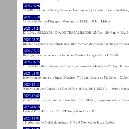
2021-05-28
VOARTE – Dias de Dança, Cinema e Comunidade | 1 a 5 Jun, Teatro do Bairro,
2021-05-10
19ª edição Temps d’Images - Momento I | 12 Mai - 6 Jun, Lisboa
2021-04-24
DIA DA LIBERDADE / DIA DO TRABALHADOR | 25 Abr - 29 Mai, MIRA, P
2021-03-23
Itinerários sonoros na performance art: processos de criação e recriação artíst
2021-02-12
Retrospetiva e conversa com Jonathan Meades | Garagem Sul - ONLINE
2021-01-15
18.ª edição KINO - Mostra de Cinema de Expressão Alemã | 21-27 Jan, Online (
2021-01-01
Homem-agem
, uma produção Bestiário | 7-10 Jan, Escola de Mulheres – Clube 
2020-12-11
Windows
, de José Capela | 11 Dez 2020 a 28 Fev 2021, MNAA — Museu Nacion
2020-12-02
Zona Fronteiriça
, de Camila Lobos Díaz | 10 - 20 Dez, Carpintarias de São Láz
2020-11-19
Festival Porto/Post/Doc | 20 - 29 Nov, vários locais, Porto
2020-11-01
11ª Abertura de Ateliês de Artistas | 6, 7 e 8 Nov, vários locais, Lisboa