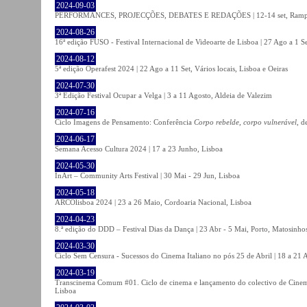
2024-09-03
PERFORMANCES, PROJECÇÕES, DEBATES E REDAÇÕES | 12-14 set, Rampa
2024-08-26
16ª edição FUSO - Festival Internacional de Videoarte de Lisboa | 27 Ago a 1 Se
2024-08-12
5ª edição Operafest 2024 | 22 Ago a 11 Set, Vários locais, Lisboa e Oeiras
2024-07-30
3ª Edição Festival Ocupar a Velga | 3 a 11 Agosto, Aldeia de Valezim
2024-07-16
Ciclo Imagens de Pensamento: Conferência
Corpo rebelde, corpo vulnerável
, d
2024-06-17
Semana Acesso Cultura 2024 | 17 a 23 Junho, Lisboa
2024-05-30
InArt – Community Arts Festival | 30 Mai - 29 Jun, Lisboa
2024-05-18
ARCOlisboa 2024 | 23 a 26 Maio, Cordoaria Nacional, Lisboa
2024-04-23
8.ª edição do DDD – Festival Dias da Dança | 23 Abr - 5 Mai, Porto, Matosinho
2024-03-30
Ciclo Sem Censura - Sucessos do Cinema Italiano no pós 25 de Abril | 18 a 21
2024-03-19
Transcinema Comum #01. Ciclo de cinema e lançamento do colectivo de Cine
Lisboa