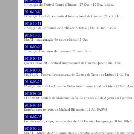
2016-10-25
14ª edição do Festival Temps d´Image - 27 Out > 10 Dez, Lisboa
2016-10-18
14ª edição Doclisboa – Festival Internacional de Cinema | 20 a 30 Out
2016-10-11
7.ª edição da «Abertura de Ateliês de Artistas» | 14>16 Out, Lisboa
2016-10-03
MAAT - inauguração do novo edifício | 5 Out
2016-09-20
26ª edição Encontros da Imagem | 20 Set>5 Nov
2016-09-13
Queer Lisboa 20 – Festival Internacional de Cinema Queer | 16>24 Set
2016-08-30
MOTELX - Festival Internacional de Cinema de Terror de Lisboa | 1>11 Set
2016-08-23
8ª edição de FUSO – Anual de Vídeo Arte Internacional de Lisboa | 23>28 Ago
2016-08-03
CITEMOR: Festival de Montemor-o-Velho arranca a 5 de Agosto em Coimbra
2016-07-14
Estudos para um céu
, de Michael Biberstein | 16 Jul, FASVS
2016-07-05
Eu não evoluo, viajo
, retrospectiva de José Escada | Inauguração: 8 Jul, 18h3
2016-06-29
MAAT – Museu de Arte, Arquitetura e Tecnologia | Apresentação e inauguração