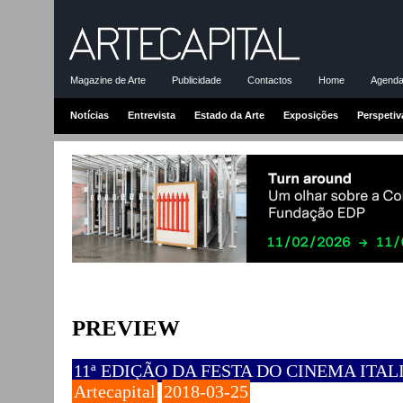
Magazine de Arte
Publicidade
Contactos
Home
Agenda-
Notícias
Entrevista
Estado da Arte
Exposições
Perspetiv
PREVIEW
11ª EDIÇÃO DA FESTA DO CINEMA ITALIA
Artecapital
2018-03-25