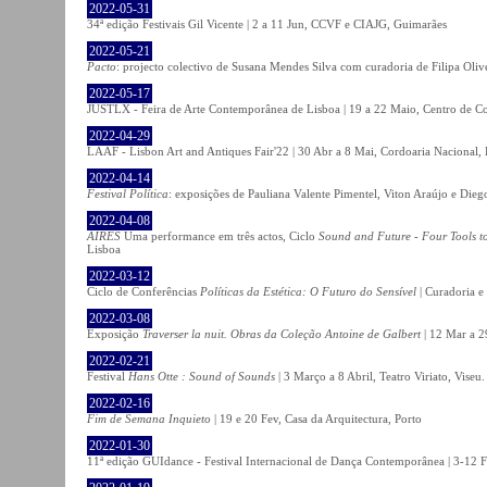
2022-05-31
34ª edição Festivais Gil Vicente | 2 a 11 Jun, CCVF e CIAJG, Guimarães
2022-05-21
Pacto
: projecto colectivo de Susana Mendes Silva com curadoria de Filipa Oli
2022-05-17
JUSTLX - Feira de Arte Contemporânea de Lisboa | 19 a 22 Maio, Centro de C
2022-04-29
LAAF - Lisbon Art and Antiques Fair'22 | 30 Abr a 8 Mai, Cordoaria Nacional,
2022-04-14
Festival Política
: exposições de Pauliana Valente Pimentel, Viton Araújo e Die
2022-04-08
AIRES
Uma performance em três actos, Ciclo
Sound and Future - Four Tools t
Lisboa
2022-03-12
Ciclo de Conferências
Políticas da Estética: O Futuro do Sensível
| Curadoria e
2022-03-08
Exposição
Traverser la nuit. Obras da Coleção Antoine de Galbert
| 12 Mar a 2
2022-02-21
Festival
Hans Otte : Sound of Sounds
| 3 Março a 8 Abril, Teatro Viriato, Viseu.
2022-02-16
Fim de Semana Inquieto
| 19 e 20 Fev, Casa da Arquitectura, Porto
2022-01-30
11ª edição GUIdance - Festival Internacional de Dança Contemporânea | 3-12 Fe