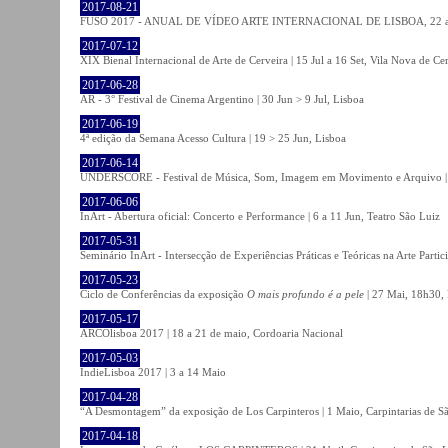
2017-08-21
FUSO 2017 - ANUAL DE VÍDEO ARTE INTERNACIONAL DE LISBOA, 22 a 
2017-07-12
XIX Bienal Internacional de Arte de Cerveira | 15 Jul a 16 Set, Vila Nova de Ce
2017-06-28
AR - 3° Festival de Cinema Argentino | 30 Jun > 9 Jul, Lisboa
2017-06-19
4ª edição da Semana Acesso Cultura | 19 > 25 Jun, Lisboa
2017-06-14
UNDERSCORE - Festival de Música, Som, Imagem em Movimento e Arquivo | 1
2017-06-06
InArt - Abertura oficial: Concerto e Performance | 6 a 11 Jun, Teatro São Luiz
2017-05-31
Seminário InArt - Intersecção de Experiências Práticas e Teóricas na Arte Part
2017-05-23
Ciclo de Conferências da exposição
O mais profundo é a pele
| 27 Mai, 18h30, 
2017-05-17
ARCOlisboa 2017 | 18 a 21 de maio, Cordoaria Nacional
2017-05-03
IndieLisboa 2017 | 3 a 14 Maio
2017-04-28
“A Desmontagem” da exposição de Los Carpinteros | 1 Maio, Carpintarias de S
2017-04-18