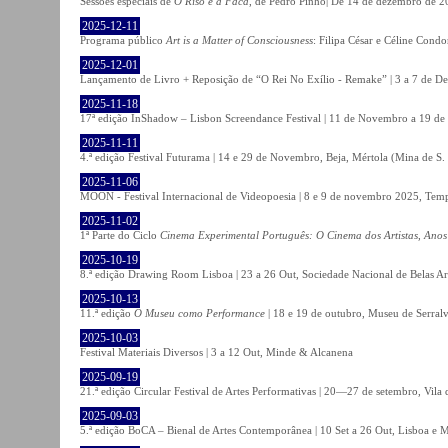
Sessões especiais de
O Riso e a Faca
, de Pedro Pinho| De 14 de dezembro de 20
2025-12-11
Programa público
Art is a Matter of Consciousness
: Filipa César e Céline Cond
2025-12-01
Lançamento de Livro + Reposição de “O Rei No Exílio - Remake” | 3 a 7 de D
2025-11-18
17ª edição InShadow – Lisbon Screendance Festival | 11 de Novembro a 19 de
2025-11-11
4.ª edição Festival Futurama | 14 e 29 de Novembro, Beja, Mértola (Mina de S
2025-11-06
MOON - Festival Internacional de Videopoesia | 8 e 9 de novembro 2025, Temp
2025-11-02
1ª Parte do Ciclo
Cinema Experimental Português: O Cinema dos Artistas, Anos
2025-10-19
8.ª edição Drawing Room Lisboa | 23 a 26 Out, Sociedade Nacional de Belas Ar
2025-10-13
11.ª edição
O Museu como Performance
| 18 e 19 de outubro, Museu de Serral
2025-10-03
Festival Materiais Diversos | 3 a 12 Out, Minde & Alcanena
2025-09-19
21.ª edição Circular Festival de Artes Performativas | 20—27 de setembro, Vila
2025-09-03
5.ª edição BoCA – Bienal de Artes Contemporânea | 10 Set a 26 Out, Lisboa e 