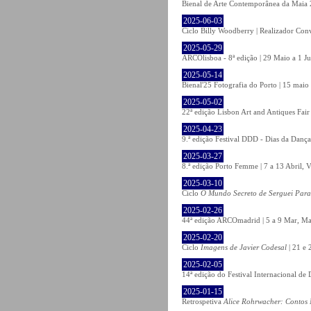
Bienal de Arte Contemporânea da Maia 
2025-06-03
Ciclo Billy Woodberry | Realizador Con
2025-05-29
ARCOlisboa - 8ª edição | 29 Maio a 1 J
2025-05-14
Bienal'25 Fotografia do Porto | 15 maio 
2025-05-02
22ª edição Lisbon Art and Antiques Fair
2025-04-23
9.ª edição Festival DDD - Dias da Dança
2025-03-27
8.ª edição Porto Femme | 7 a 13 Abril, V
2025-03-10
Ciclo
O Mundo Secreto de Serguei Par
2025-02-26
44ª edição ARCOmadrid | 5 a 9 Mar, Ma
2025-02-20
Ciclo
Imagens de Javier Codesal
| 21 e 
2025-02-05
14ª edição do Festival Internacional d
2025-01-15
Retrospetiva
Alice Rohrwacher: Contos 