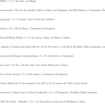
 INDEX | 7 a 17 de maio, em Braga
omemorativo 30 anos de trabalho | Abril a Julho, na Culturgest, Pavilhão Branco e Cinemateca P
auguração: 11 e 12 abril, vários locais em Coimbra
velação
| 23 a 28 de Março, Cinemateca Portuguesa
Bernard-Marie Koltès | 5 a 15 de março, Teatro do Bairro, Lisboa
s Angeles
, Curadoria de Andy Rector | 25 de Fevereiro a 1 de Abril, Pavilhão Julião Sarmento, Li
ernacional de Dança Contemporânea | 5 a 14 de fevereiro, Guimarães
as é aqui
| 13 Jan a 29 Jun, São Luiz Teatro Municipal, Lisboa
zer o mundo dançar
| 2 a 10 de Janeiro, Cinemateca Portuguesa
e Pedro Pinho| De 14 de dezembro de 2025 a 22 de janeiro de 2026, vários locais
nsciousness
: Filipa César e Céline Condorelli | 12 e 13 Dezembro, Pavilhão Julião Sarmento
 Rei No Exílio - Remake” | 3 a 7 de Dezembro, na Escola de Mulheres, Lisboa