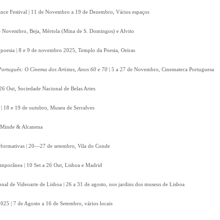
nce Festival | 11 de Novembro a 19 de Dezembro, Vários espaços
 de Novembro, Beja, Mértola (Mina de S. Domingos) e Alvito
poesia | 8 e 9 de novembro 2025, Templo da Poesia, Oeiras
ortuguês: O Cinema dos Artistas, Anos 60 e 70
| 5 a 27 de Novembro, Cinemateca Portuguesa
26 Out, Sociedade Nacional de Belas Artes
| 18 e 19 de outubro, Museu de Serralves
t, Minde & Alcanena
Performativas | 20—27 de setembro, Vila do Conde
emporânea | 10 Set a 26 Out, Lisboa e Madrid
onal de Videoarte de Lisboa | 26 a 31 de agosto, nos jardins dos museus de Lisboa
2025 | 7 de Agosto a 16 de Setembro, vários locais