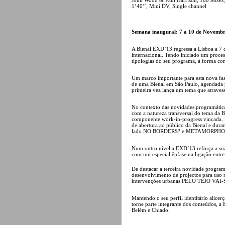
1’40’’, Mini DV, Single channel
Semana inaugural: 7 a 10 de Novemb
A Bienal EXD’13 regressa a Lisboa a 7
internacional. Tendo iniciado um process
tipologias do seu programa, à forma com
Um marco importante para esta nova fas
de uma Bienal em São Paulo, agendada p
primeira vez lança um tema que atraves
No contexto das novidades programática
com a natureza transversal do tema d
componente work-in-progress vincada. I
de abertura ao público da Bienal e dur
lado NO BORDERS? e METAMORPHOSIS re
Num outro nível a EXD’13 reforça a su
com um especial ênfase na ligação entre 
De destacar a terceira novidade programá
desenvolvimento de projectos para uso
intervenções urbanas PELO TEJO 
Mantendo o seu perfil identitário alice
torne parte integrante dos conteúdos, a
Belém e Chiado.