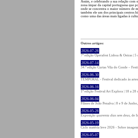
Assim, e celebrando a sua relação com
zona ímpar da capital portuguesa que p
onde se concentra o maior número de m
também ele um dos principais centros his
como uma das áreas mais ligadas à cult
Outros artigos:
2026-07-28
7ª edição Operafest Lisboa & Oeiras | 5
2026-07-14
34.ª edição Curtas Vila do Conde – Fest
2026-06-30
TEMPORAL - Festival dedicado às artes
2026-06-16
1ª edição Festival Art Explora | 18 a 2
2026-06-04
Filmes de João Penalva | 8 e 9 de Junho
2026-05-28
Exposição
quarenta dias sem deus
, de 
2026-05-19
Ciclo matéria leve 2026 - Sobre imagem 
2026-05-07