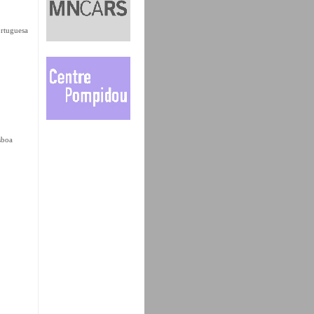
ortuguesa
sboa