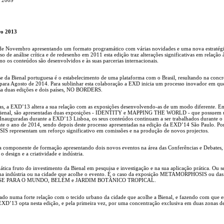
ro 2013
 de Novembro apresentando um formato programático com várias novidades e uma nova estratég
o de análise crítica e de redesenho em 2011 esta edição traz alterações significativas em relação 
o os conteúdos são desenvolvidos e às suas parcerias internacionais.
e da Bienal portuguesa é o estabelecimento de uma plataforma com o Brasil, resultando na concr
ara Agosto de 2014. Para sublinhar esta colaboração a EXD inicia um processo inovador em qu
sa duas edições e dois países, NO BORDERS.
s, a EXD’13 altera a sua relação com as exposições desenvolvendo-as de um modo diferente. E
a Bienal, são apresentadas duas exposições - IDENTITY e MAPPING THE WORLD - que possuem
nauguradas durante a EXD’13 Lisboa, os seus conteúdos continuam a ser trabalhados durante o
ante o ano de 2014, sendo depois deste processo apresentadas na edição da EXD’14 São Paulo. Po
presentam um reforço significativo em comissões e na produção de novos projectos.
a componente de formação apresentando dois novos eventos na área das Conferências e Debates
o design e a criatividade e indústria.
tica fruto do investimento da Bienal em pesquisa e investigação e na sua aplicação prática. Ou s
 na indústria ou na cidade que acolhe o evento. É o caso da exposição METAMORPHOSIS ou das
VAI-SE PARA O MUNDO, BELÉM e JARDIM BOTÂNICO TROPICAL.
rçado numa forte relação com o tecido urbano da cidade que acolhe a Bienal, e fazendo com que es
 EXD’13 opta nesta edição, e pela primeira vez, por uma concentração exclusiva em duas zonas d