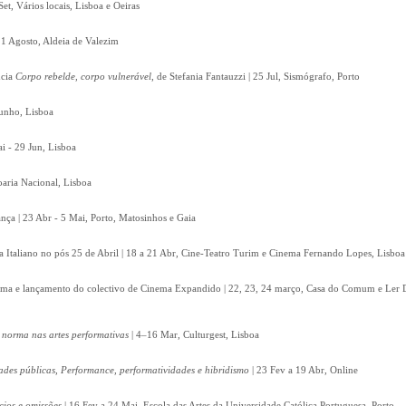
et, Vários locais, Lisboa e Oeiras
 11 Agosto, Aldeia de Valezim
ncia
Corpo rebelde, corpo vulnerável
, de Stefania Fantauzzi | 25 Jul, Sismógrafo, Porto
Junho, Lisboa
i - 29 Jun, Lisboa
aria Nacional, Lisboa
nça | 23 Abr - 5 Mai, Porto, Matosinhos e Gaia
 Italiano no pós 25 de Abril | 18 a 21 Abr, Cine-Teatro Turim e Cinema Fernando Lopes, Lisboa
ma e lançamento do colectivo de Cinema Expandido | 22, 23, 24 março, Casa do Comum e Ler 
 norma nas artes performativas
| 4–16 Mar, Culturgest, Lisboa
ades públicas, Performance, performatividades e hibridismo
| 23 Fev a 19 Abr, Online
cios e omissões
| 16 Fev a 24 Mai, Escola das Artes da Universidade Católica Portuguesa, Porto