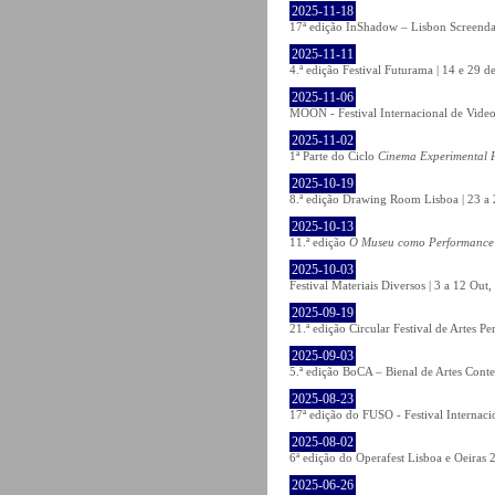
2025-11-18
17ª edição InShadow – Lisbon Screenda
2025-11-11
4.ª edição Festival Futurama | 14 e 29
2025-11-06
MOON - Festival Internacional de Video
2025-11-02
1ª Parte do Ciclo
Cinema Experimental P
2025-10-19
8.ª edição Drawing Room Lisboa | 23 a 
2025-10-13
11.ª edição
O Museu como Performance
2025-10-03
Festival Materiais Diversos | 3 a 12 Ou
2025-09-19
21.ª edição Circular Festival de Artes 
2025-09-03
5.ª edição BoCA – Bienal de Artes Cont
2025-08-23
17ª edição do FUSO - Festival Internaci
2025-08-02
6ª edição do Operafest Lisboa e Oeiras 
2025-06-26