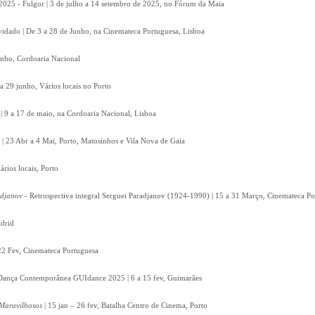
2025 - Fulgor | 3 de julho a 14 setembro de 2025, no Fórum da Maia
vidado | De 3 a 28 de Junho, na Cinemateca Portuguesa, Lisboa
unho, Cordoaria Nacional
a 29 junho, Vários locais no Porto
 | 9 a 17 de maio, na Cordoaria Nacional, Lisboa
 | 23 Abr a 4 Mai, Porto, Matosinhos e Vila Nova de Gaia
ários locais, Porto
adjanov
- Retrospectiva integral Serguei Paradjanov (1924-1990) | 15 a 31 Março, Cinemateca P
drid
22 Fev, Cinemateca Portuguesa
e Dança Contemporânea GUIdance 2025 | 6 a 15 fev, Guimarães
Maravilhosos
| 15 jan – 26 fev, Batalha Centro de Cinema, Porto