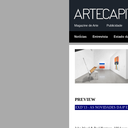
Magazine de Arte
Publicidade
Notícias
Entrevista
Estado d
PREVIEW
EXD’13 - AS NOVIDADES DA 8ª 
John Wood & Paul Harrison,
100 boxes