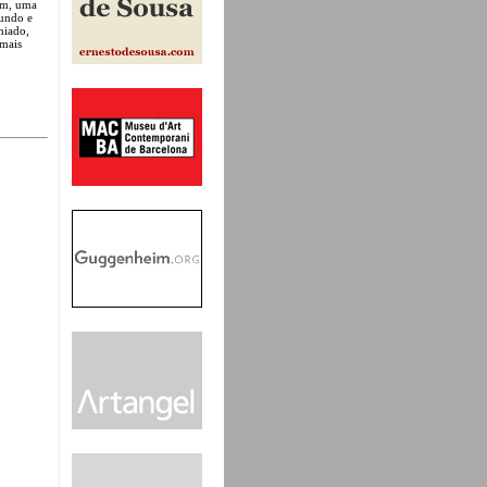
ém, uma
mundo e
hiado,
 mais