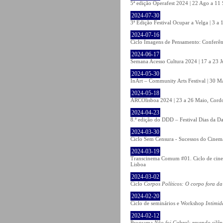
5ª edição Operafest 2024 | 22 Ago a 11 S
2024-07-30
3ª Edição Festival Ocupar a Velga | 3 a
2024-07-16
Ciclo Imagens de Pensamento: Conferê
2024-06-17
Semana Acesso Cultura 2024 | 17 a 23 
2024-05-30
InArt – Community Arts Festival | 30 Ma
2024-05-18
ARCOlisboa 2024 | 23 a 26 Maio, Cordo
2024-04-23
8.ª edição do DDD – Festival Dias da Da
2024-03-30
Ciclo Sem Censura - Sucessos do Cinema
2024-03-19
Transcinema Comum #01. Ciclo de cine
Lisboa
2024-03-02
Ciclo
Corpos Políticos: O corpo fora da
2024-02-20
Ciclo de seminários e Workshop
Intimid
2024-02-12
Programa
Não foi Cabral: revendo silên