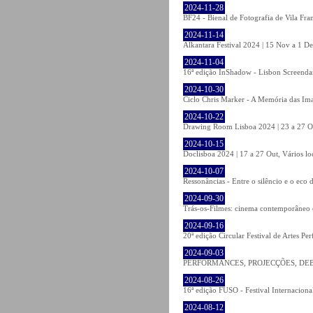
2024-11-28
BF24 - Bienal de Fotografia de Vila Fra
2024-11-14
Alkantara Festival 2024 | 15 Nov a 1 De
2024-11-04
16ª edição InShadow - Lisbon Screendanc
2024-10-30
Ciclo Chris Marker - A Memória das Ima
2024-10-22
Drawing Room Lisboa 2024 | 23 a 27 Out
2024-10-15
Doclisboa 2024 | 17 a 27 Out, Vários lo
2024-10-07
Ressonâncias - Entre o silêncio e o eco
2024-09-30
Trás-os-Filmes: cinema contemporâneo 
2024-09-16
20ª edição Circular Festival de Artes Pe
2024-09-03
PERFORMANCES, PROJECÇÕES, DEBATE
2024-08-26
16ª edição FUSO - Festival Internacional
2024-08-12