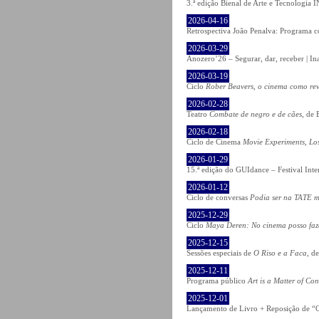
3.ª edição Bienal de Arte e Tecnologia
2026-04-16
Retrospectiva João Penalva: Programa c
2026-03-29
Anozero’26 – Segurar, dar, receber | In
2026-03-19
Ciclo
Rober Beavers, o cinema como re
2026-02-28
Teatro
Combate de negro e de cães
, de 
2026-02-18
Ciclo de Cinema
Movie Experiments, Lo
2026-01-29
15.ª edição do GUIdance – Festival Int
2026-01-12
Ciclo de conversas
Podia ser na TATE m
2025-12-29
Ciclo
Maya Deren: No cinema posso fa
2025-12-15
Sessões especiais de
O Riso e a Faca
, d
2025-12-11
Programa público
Art is a Matter of Co
2025-12-01
Lançamento de Livro + Reposição de “O