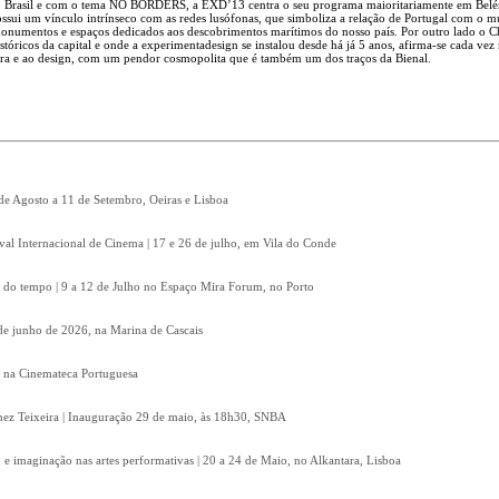
 o Brasil e com o tema NO BORDERS, a EXD’13 centra o seu programa maioritariamente em Bel
ossui um vínculo intrínseco com as redes lusófonas, que simboliza a relação de Portugal com o 
onumentos e espaços dedicados aos descobrimentos marítimos do nosso país. Por outro lado o C
tóricos da capital e onde a experimentadesign se instalou desde há já 5 anos, afirma-se cada vez
ura e ao design, com um pendor cosmopolita que é também um dos traços da Bienal.
 de Agosto a 11 de Setembro, Oeiras e Lisboa
ival Internacional de Cinema | 17 e 26 de julho, em Vila do Conde
 do tempo | 9 a 12 de Julho no Espaço Mira Forum, no Porto
8 de junho de 2026, na Marina de Cascais
, na Cinemateca Portuguesa
Inez Teixeira | Inauguração 29 de maio, às 18h30, SNBA
e imaginação nas artes performativas | 20 a 24 de Maio, no Alkantara, Lisboa