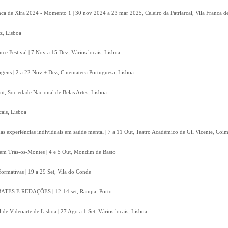
nca de Xira 2024 - Momento 1 | 30 nov 2024 a 23 mar 2025, Celeiro da Patriarcal, Vila Franca d
z, Lisboa
e Festival | 7 Nov a 15 Dez, Vários locais, Lisboa
gens | 2 a 22 Nov + Dez, Cinemateca Portuguesa, Lisboa
, Sociedade Nacional de Belas Artes, Lisboa
cais, Lisboa
 das experiências individuais em saúde mental | 7 a 11 Out, Teatro Académico de Gil Vicente, Coi
em Trás-os-Montes | 4 e 5 Out, Mondim de Basto
rformativas | 19 a 29 Set, Vila do Conde
S E REDAÇÕES | 12-14 set, Rampa, Porto
 de Videoarte de Lisboa | 27 Ago a 1 Set, Vários locais, Lisboa