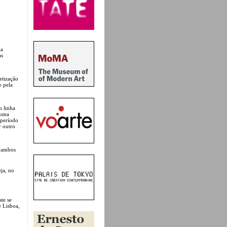
ia
às
etização
e pela
m linha
 uma
 período
r outro
, ambos
eja, no
te se
e Lisboa,