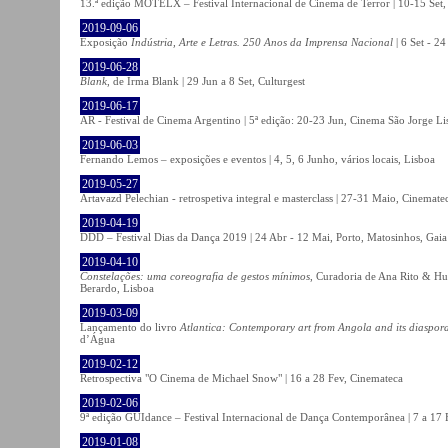
13.ª edição MOTELX – Festival Internacional de Cinema de Terror | 10-15 Set,
2019-09-06
Exposição
Indústria, Arte e Letras. 250 Anos da Imprensa Nacional
| 6 Set - 2
2019-06-28
Blank
, de Irma Blank | 29 Jun a 8 Set, Culturgest
2019-06-17
AR - Festival de Cinema Argentino | 5ª edição: 20-23 Jun, Cinema São Jorge Li
2019-06-03
Fernando Lemos – exposições e eventos | 4, 5, 6 Junho, vários locais, Lisboa
2019-05-27
Artavazd Pelechian - retrospetiva integral e masterclass | 27-31 Maio, Cinemat
2019-04-19
DDD – Festival Dias da Dança 2019 | 24 Abr - 12 Mai, Porto, Matosinhos, Gaia
2019-04-10
Constelações: uma coreografia de gestos mínimos
, Curadoria de Ana Rito & Hu
Berardo, Lisboa
2019-03-09
Lançamento do livro
Atlantica: Contemporary art from Angola and its diaspor
d’Água
2019-02-12
Retrospectiva "O Cinema de Michael Snow" | 16 a 28 Fev, Cinemateca
2019-02-06
9ª edição GUIdance – Festival Internacional de Dança Contemporânea | 7 a 17
2019-01-08