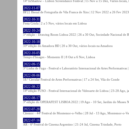
14º InShadow – Lisbon Screendance Festival | 15 Nov a 15 Dez, Vários locais,
2022-11-07
BF22 Bienal de Fotografia de Vila Franca de Xira | 12 Nov 2022 a 26 Fev 2023, 
2022-10-31
Festa Criola | 2 a 5 Nov, vários locais em Lisboa
2022-10-24
5ª edição - Drawing Room Lisboa 2022 | 26 a 30 Out, Sociedade Nacional de Be
2022-10-18
33ª edição do Amadora BD | 20 a 30 Out, vários locais na Amadora
2022-10-05
Temps d'Images - Momento II | 8 Out a 6 Nov, Lisboa
2022-09-15
3º Linha de Fuga - Festival e Laboratório Internacional de Artes Performativas 
2022-09-06
18.º Circular Festival de Artes Performativas | 17 a 24 Set, Vila do Conde
2022-08-22
14ª edição FUSO - Festival Internacional de Videoarte de Lisboa | 23-28 Ago, j
2022-08-17
3ª edição do OPERAFEST LISBOA 2022 | 19 Ago - 10 Set, Jardim do Museu Na
2022-07-28
Citemor - 44º Festival de Montemor-o-Velho | 28 Jul - 13 Ago, Montemor-o-Ve
2022-07-16
AR - 6ª Festival de Cinema Argentino | 21-24 Jul, Cinema Trindade, Porto