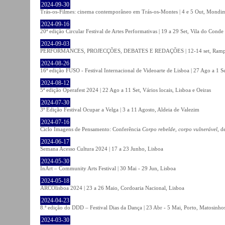
2024-09-30
Trás-os-Filmes: cinema contemporâneo em Trás-os-Montes | 4 e 5 Out, Mondi
2024-09-16
20ª edição Circular Festival de Artes Performativas | 19 a 29 Set, Vila do Conde
2024-09-03
PERFORMANCES, PROJECÇÕES, DEBATES E REDAÇÕES | 12-14 set, Rampa
2024-08-26
16ª edição FUSO - Festival Internacional de Videoarte de Lisboa | 27 Ago a 1 Se
2024-08-12
5ª edição Operafest 2024 | 22 Ago a 11 Set, Vários locais, Lisboa e Oeiras
2024-07-30
3ª Edição Festival Ocupar a Velga | 3 a 11 Agosto, Aldeia de Valezim
2024-07-16
Ciclo Imagens de Pensamento: Conferência
Corpo rebelde, corpo vulnerável
, d
2024-06-17
Semana Acesso Cultura 2024 | 17 a 23 Junho, Lisboa
2024-05-30
InArt – Community Arts Festival | 30 Mai - 29 Jun, Lisboa
2024-05-18
ARCOlisboa 2024 | 23 a 26 Maio, Cordoaria Nacional, Lisboa
2024-04-23
8.ª edição do DDD – Festival Dias da Dança | 23 Abr - 5 Mai, Porto, Matosinho
2024-03-30