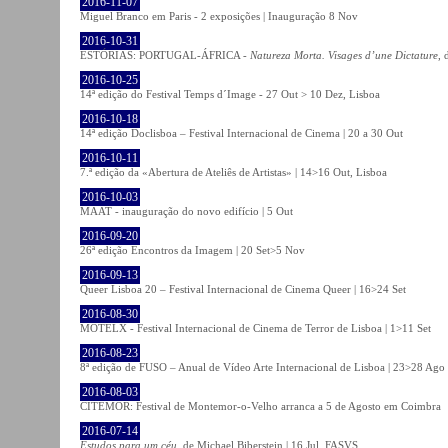
2016-11-07
Miguel Branco em Paris - 2 exposições | Inauguração 8 Nov
2016-10-31
ESTÓRIAS: PORTUGAL-ÁFRICA -
Natureza Morta. Visages d’une Dictature
, 
2016-10-25
14ª edição do Festival Temps d´Image - 27 Out > 10 Dez, Lisboa
2016-10-18
14ª edição Doclisboa – Festival Internacional de Cinema | 20 a 30 Out
2016-10-11
7.ª edição da «Abertura de Ateliês de Artistas» | 14>16 Out, Lisboa
2016-10-03
MAAT - inauguração do novo edifício | 5 Out
2016-09-20
26ª edição Encontros da Imagem | 20 Set>5 Nov
2016-09-13
Queer Lisboa 20 – Festival Internacional de Cinema Queer | 16>24 Set
2016-08-30
MOTELX - Festival Internacional de Cinema de Terror de Lisboa | 1>11 Set
2016-08-23
8ª edição de FUSO – Anual de Vídeo Arte Internacional de Lisboa | 23>28 Ago
2016-08-03
CITEMOR: Festival de Montemor-o-Velho arranca a 5 de Agosto em Coimbra
2016-07-14
Estudos para um céu
, de Michael Biberstein | 16 Jul, FASVS