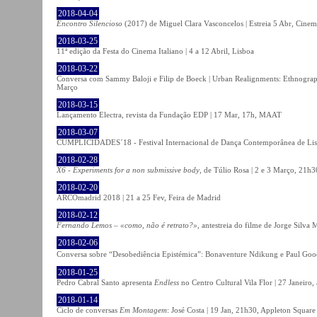
2018-04-04
Encontro Silencioso
(2017) de Miguel Clara Vasconcelos | Estreia 5 Abr, Cinem
2018-03-25
11ª edição da Festa do Cinema Italiano | 4 a 12 Abril, Lisboa
2018-03-22
Conversa com Sammy Baloji e Filip de Boeck | Urban Realignments: Ethnographi
Março
2018-03-15
Lançamento Electra, revista da Fundação EDP | 17 Mar, 17h, MAAT
2018-03-07
CUMPLICIDADES´18 - Festival Internacional de Dança Contemporânea de Lisb
2018-02-28
X6 - Experiments for a non submissive body
, de Túlio Rosa | 2 e 3 Março, 21h3
2018-02-20
ARCOmadrid 2018 | 21 a 25 Fev, Feira de Madrid
2018-02-12
Fernando Lemos – «como, não é retrato?»
, antestreia do filme de Jorge Silv
2018-02-06
Conversa sobre “Desobediência Epistémica”: Bonaventure Ndikung e Paul G
2018-01-25
Pedro Cabral Santo apresenta
Endless
no Centro Cultural Vila Flor | 27 Janeiro,
2018-01-14
Ciclo de conversas
Em Montagem
: José Costa | 19 Jan, 21h30, Appleton Square