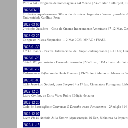
Para o Gil
- Programa de homenagem a Gil Mendo | 23-25 Mar, Culturgest, Li
2023-03-13
Conferência-performance
Olha o dia de ontem chegando - Samba: guardião 
Universidade Católica, Porto
2023-03-06
2ª edição Outsiders – Ciclo de Cinema Independente Americano | 7-12 Mar, C
2023-02-25
Congresso Nikias Skapinakis | 1-2 Mar 2023, MNAC e FBAUL
2023-01-30
12º GUIdance - Festival Internacional de Dança Contemporânea | 2-11 Fev, Gu
2023-01-23
S/título #8
, por auéééu e Fernando Roussado | 27-29 Jan, TBA - Teatro do Bair
2023-01-17
Performance
Reflection
de Davis Freeman | 19-26 Jan, Galerias do Museu de Ser
2023-01-03
Ciclo
Jean-Luc Godard, para Sempre
| 4 a 17 Jan, Cinemateca Portuguesa, Lis
2022-12-27
Livro
Confins
, de Enric Vives-Rubio | Edição de autor
2022-12-20
Ciclo de Exposições e Conversas
O Desenho como Pensamento
- 2ª edição | 14
2022-12-07
Livro
Ph.10 António Júlio Duarte
| Apresentação 16 Dez, Biblioteca da Impren
2022-11-15