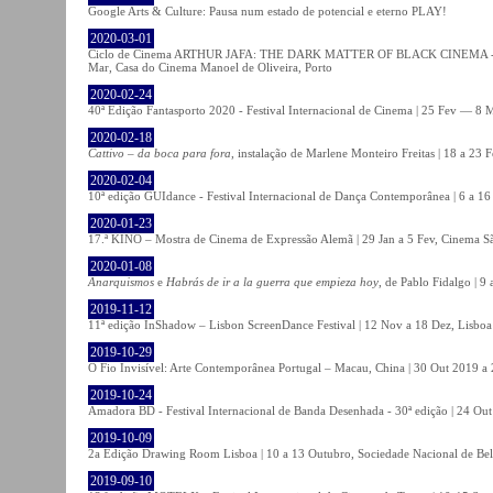
Google Arts & Culture: Pausa num estado de potencial e eterno PLAY!
2020-03-01
Ciclo de Cinema ARTHUR JAFA: THE DARK MATTER OF BLACK CINEMA - 
Mar, Casa do Cinema Manoel de Oliveira, Porto
2020-02-24
40ª Edição Fantasporto 2020 - Festival Internacional de Cinema | 25 Fev — 8 M
2020-02-18
Cattivo – da boca para fora
, instalação de Marlene Monteiro Freitas | 18 a 23 
2020-02-04
10ª edição GUIdance - Festival Internacional de Dança Contemporânea | 6 a 16
2020-01-23
17.ª KINO – Mostra de Cinema de Expressão Alemã | 29 Jan a 5 Fev, Cinema Sã
2020-01-08
Anarquismos
e
Habrás de ir a la guerra que empieza hoy
, de Pablo Fidalgo | 9 
2019-11-12
11ª edição InShadow – Lisbon ScreenDance Festival | 12 Nov a 18 Dez, Lisboa
2019-10-29
O Fio Invisível: Arte Contemporânea Portugal – Macau, China | 30 Out 2019 
2019-10-24
Amadora BD - Festival Internacional de Banda Desenhada - 30ª edição | 24 Ou
2019-10-09
2a Edição Drawing Room Lisboa | 10 a 13 Outubro, Sociedade Nacional de Bel
2019-09-10