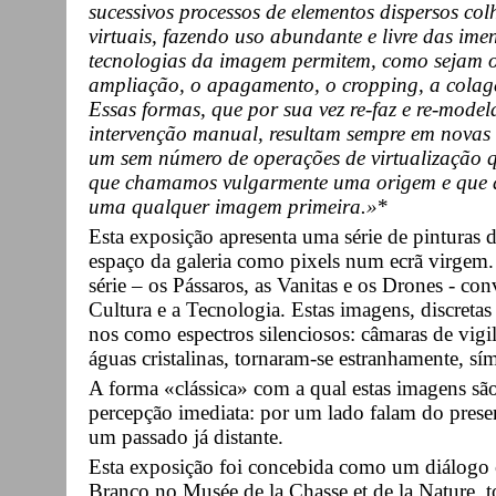
sucessivos processos de elementos dispersos col
virtuais, fazendo uso abundante e livre das ime
tecnologias da imagem permitem, como sejam o
ampliação, o apagamento, o cropping, a colag
Essas formas, que por sua vez re-faz e re-model
intervenção manual, resultam sempre em novas 
um sem número de operações de virtualização q
que chamamos vulgarmente uma origem e que a
uma qualquer imagem primeira.»
*
Esta exposição apresenta uma série de pintura
espaço da galeria como pixels num ecrã virgem
série – os Pássaros, as Vanitas e os Drones - co
Cultura e a Tecnologia. Estas imagens, discreta
nos como espectros silenciosos: câmaras de vigil
águas cristalinas, tornaram-se estranhamente, 
A forma «clássica» com a qual estas imagens são
percepção imediata: por um lado falam do presen
um passado já distante.
Esta exposição foi concebida como um diálogo
Branco no Musée de la Chasse et de la Nature, 