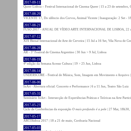
2017-09-11
Queer Lisboa – Festival Internacional de Cinema Queer | 15 a 23 de setembro,
2017-08-29
VICENTE´17, Do silêncio dos Corvos, Animal Vicente | Inauguração: 2 Set - 
2017-08-21
FUSO 2017 - ANUAL DE VÍDEO ARTE INTERNACIONAL DE LISBOA, 22 a 
2017-07-12
XIX Bienal Internacional de Arte de Cerveira | 15 Jul a 16 Set, Vila Nova de Ce
2017-06-28
AR - 3° Festival de Cinema Argentino | 30 Jun > 9 Jul, Lisboa
2017-06-19
4ª edição da Semana Acesso Cultura | 19 > 25 Jun, Lisboa
2017-06-14
UNDERSCORE - Festival de Música, Som, Imagem em Movimento e Arquivo | 1
2017-06-06
InArt - Abertura oficial: Concerto e Performance | 6 a 11 Jun, Teatro São Luiz
2017-05-31
Seminário InArt - Intersecção de Experiências Práticas e Teóricas na Arte Part
2017-05-23
Ciclo de Conferências da exposição
O mais profundo é a pele
| 27 Mai, 18h30, 
2017-05-17
ARCOlisboa 2017 | 18 a 21 de maio, Cordoaria Nacional
2017-05-03