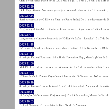
Ciclo de conversas
Podia ser na TATE mas é aqui
| 13 Jan a 29 Jun, São Luiz T
2025-12-29
Ciclo
Maya Deren: No cinema posso fazer o mundo dançar
| 2 a 10 de Janeiro
2025-12-15
Sessões especiais de
O Riso e a Faca
, de Pedro Pinho| De 14 de dezembro de 20
2025-12-11
Programa público
Art is a Matter of Consciousness
: Filipa César e Céline Cond
2025-12-01
Lançamento de Livro + Reposição de “O Rei No Exílio - Remake” | 3 a 7 de D
2025-11-18
17ª edição InShadow – Lisbon Screendance Festival | 11 de Novembro a 19 de
2025-11-11
4.ª edição Festival Futurama | 14 e 29 de Novembro, Beja, Mértola (Mina de S
2025-11-06
MOON - Festival Internacional de Videopoesia | 8 e 9 de novembro 2025, Temp
2025-11-02
1ª Parte do Ciclo
Cinema Experimental Português: O Cinema dos Artistas, Anos
2025-10-19
8.ª edição Drawing Room Lisboa | 23 a 26 Out, Sociedade Nacional de Belas Ar
2025-10-13
11.ª edição
O Museu como Performance
| 18 e 19 de outubro, Museu de Serral
2025-10-03
Festival Materiais Diversos | 3 a 12 Out, Minde & Alcanena