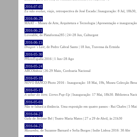
2016-07-05
Eu não evoluo, viajo
, retrospectiva de José Escada | Inauguração: 8 Jul, 18h3
2016-06-29
MAAT – Museu de Arte, Arquitetura e Tecnologia | Apresentação e inauguração
2016-06-21
Loveable, de Plataforma285 | 24>28 Jun, Culturgest
2016-06-15
Dragon´s Lair
, de Pedro Cabral Santo | 18 Jun, Travessa da Ermida
2016-05-30
PHotoEspaña 2016 | 1 Jun>28 Ago
2016-05-24
ARCOlisboa | 26-29 Maio, Cordoaria Nacional
2016-05-18
NOVO BANCO Photo 2016 - Inauguração: 18 Mai, 19h, Museu Colecção Bera
2016-05-17
A saltar do livro. Livros Pop-Up
| Inauguração: 17 Mai, 18h30. Biblioteca Naci
2016-05-03
Não te faltará a distância. Uma exposição em quatro passos - Rui Chafes | 5 Mai 
2016-04-27
Gala
de Jérôme Bel | Teatro Maria Matos | 27 a 29 de Abril, às 21h30
2016-04-25
Maxamba
, de Suzanne Barnard e Sofia Borges | Indie Lisboa 2016: 30 Abr