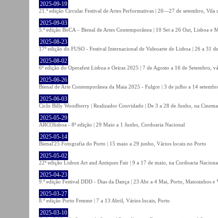
2025-09-19
21.ª edição Circular Festival de Artes Performativas | 20—27 de setembro, Vila
2025-09-03
5.ª edição BoCA – Bienal de Artes Contemporânea | 10 Set a 26 Out, Lisboa e 
2025-08-23
17ª edição do FUSO - Festival Internacional de Videoarte de Lisboa | 26 a 31 d
2025-08-02
6ª edição do Operafest Lisboa e Oeiras 2025 | 7 de Agosto a 16 de Setembro, vá
2025-06-26
Bienal de Arte Contemporânea da Maia 2025 - Fulgor | 3 de julho a 14 setemb
2025-06-03
Ciclo Billy Woodberry | Realizador Convidado | De 3 a 28 de Junho, na Cinema
2025-05-29
ARCOlisboa - 8ª edição | 29 Maio a 1 Junho, Cordoaria Nacional
2025-05-14
Bienal'25 Fotografia do Porto | 15 maio a 29 junho, Vários locais no Porto
2025-05-02
22ª edição Lisbon Art and Antiques Fair | 9 a 17 de maio, na Cordoaria Naciona
2025-04-23
9.ª edição Festival DDD - Dias da Dança | 23 Abr a 4 Mai, Porto, Matosinhos e
2025-03-27
8.ª edição Porto Femme | 7 a 13 Abril, Vários locais, Porto
2025-03-10