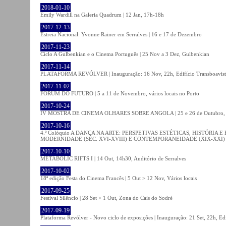
2018-01-10
Emily Wardill na Galeria Quadrum | 12 Jan, 17h-18h
2017-12-13
Estreia Nacional: Yvonne Rainer em Serralves | 16 e 17 de Dezembro
2017-11-23
Ciclo A Gulbenkian e o Cinema Português | 25 Nov a 3 Dez, Gulbenkian
2017-11-14
PLATAFORMA REVÓLVER | Inauguração: 16 Nov, 22h, Edifício Transboavista
2017-11-02
FÓRUM DO FUTURO | 5 a 11 de Novembro, vários locais no Porto
2017-10-24
IV MOSTRA DE CINEMA OLHARES SOBRE ANGOLA | 25 e 26 de Outubro
2017-10-16
4.º Colóquio A DANÇA NA ARTE: PERSPETIVAS ESTÉTICAS, HISTÓRIA
MODERNIDADE (SÉC. XVI-XVIII) E CONTEMPORANEIDADE (XIX-XXI) | 21 O
2017-10-10
METABOLIC RIFTS I | 14 Out, 14h30, Auditório de Serralves
2017-10-02
18ª edição Festa do Cinema Francês | 5 Out > 12 Nov, Vários locais
2017-09-25
Festival Silêncio | 28 Set > 1 Out, Zona do Cais do Sodré
2017-09-19
Plataforma Revólver - Novo ciclo de exposições | Inauguração: 21 Set, 22h, Edi