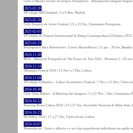
Ciclo
O Mundo Secreto de Serguei Paradjanov
- Retrospectiva integral Sergu
2025-02-26
44ª edição ARCOmadrid | 5 a 9 Mar, Madrid
2025-02-20
Ciclo
Imagens de Javier Codesal
| 21 e 22 Fev, Cinemateca Portuguesa
2025-02-05
14ª edição do Festival Internacional de Dança Contemporânea GUIdance 2025 |
2025-01-15
Retrospetiva
Alice Rohrwacher: Contos Maravilhosos
| 15 jan – 26 fev, Batalh
2024-11-28
BF24 - Bienal de Fotografia de Vila Franca de Xira 2024 - Momento 1 | 30 nov 
2024-11-14
Alkantara Festival 2024 | 15 Nov a 1 Dez, Lisboa
2024-11-04
16ª edição InShadow - Lisbon Screendance Festival | 7 Nov a 15 Dez, Vários lo
2024-10-30
Ciclo Chris Marker - A Memória das Imagens | 2 a 22 Nov + Dez, Cinemateca P
2024-10-22
Drawing Room Lisboa 2024 | 23 a 27 Out, Sociedade Nacional de Belas Artes, 
2024-10-15
Doclisboa 2024 | 17 a 27 Out, Vários locais, Lisboa
2024-10-07
Ressonâncias - Entre o silêncio e o eco das experiências individuais em saúde 