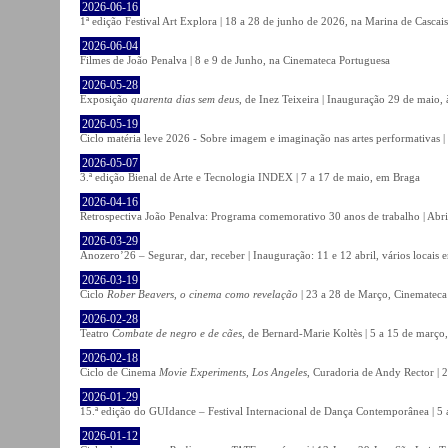
2026-06-16
1ª edição Festival Art Explora | 18 a 28 de junho de 2026, na Marina de Cascais
2026-06-04
Filmes de João Penalva | 8 e 9 de Junho, na Cinemateca Portuguesa
2026-05-28
Exposição
quarenta dias sem deus
, de Inez Teixeira | Inauguração 29 de maio
2026-05-19
Ciclo matéria leve 2026 - Sobre imagem e imaginação nas artes performativas |
2026-05-07
3.ª edição Bienal de Arte e Tecnologia INDEX | 7 a 17 de maio, em Braga
2026-04-16
Retrospectiva João Penalva: Programa comemorativo 30 anos de trabalho | Abri
2026-03-29
Anozero’26 – Segurar, dar, receber | Inauguração: 11 e 12 abril, vários locais
2026-03-19
Ciclo
Rober Beavers, o cinema como revelação
| 23 a 28 de Março, Cinemateca
2026-02-28
Teatro
Combate de negro e de cães
, de Bernard-Marie Koltès | 5 a 15 de março,
2026-02-18
Ciclo de Cinema
Movie Experiments, Los Angeles
, Curadoria de Andy Rector | 2
2026-01-29
15.ª edição do GUIdance – Festival Internacional de Dança Contemporânea | 5 
2026-01-12