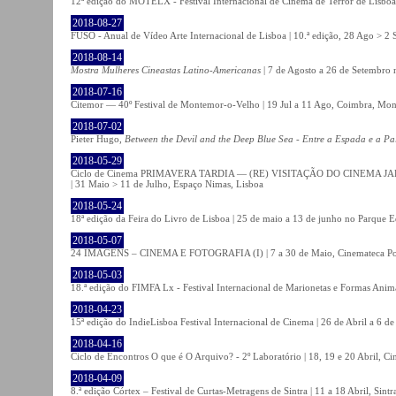
12ª edição do MOTELX - Festival Internacional de Cinema de Terror de Lisboa 
2018-08-27
FUSO - Anual de Vídeo Arte Internacional de Lisboa | 10.ª edição, 28 Ago > 2 
2018-08-14
Mostra Mulheres Cineastas Latino-Americanas
| 7 de Agosto a 26 de Setembro 
2018-07-16
Citemor — 40º Festival de Montemor-o-Velho | 19 Jul a 11 Ago, Coimbra, Mon
2018-07-02
Pieter Hugo,
Between the Devil and the Deep Blue Sea - Entre a Espada e a Pa
2018-05-29
Ciclo de Cinema PRIMAVERA TARDIA — (RE) VISITAÇÃO DO CINEMA JAPONÊS
| 31 Maio > 11 de Julho, Espaço Nimas, Lisboa
2018-05-24
18ª edição da Feira do Livro de Lisboa | 25 de maio a 13 de junho no Parque 
2018-05-07
24 IMAGENS – CINEMA E FOTOGRAFIA (I) | 7 a 30 de Maio, Cinemateca Po
2018-05-03
18.ª edição do FIMFA Lx - Festival Internacional de Marionetas e Formas Anim
2018-04-23
15ª edição do IndieLisboa Festival Internacional de Cinema | 26 de Abril a 6 d
2018-04-16
Ciclo de Encontros O que é O Arquivo? - 2º Laboratório | 18, 19 e 20 Abril, C
2018-04-09
8.ª edição Córtex – Festival de Curtas-Metragens de Sintra | 11 a 18 Abril, Sintr