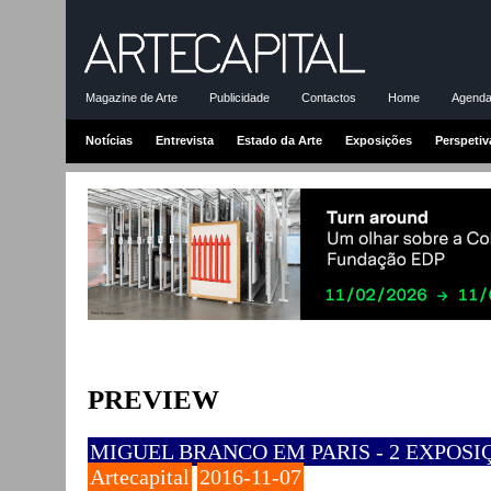
Magazine de Arte
Publicidade
Contactos
Home
Agenda-
Notícias
Entrevista
Estado da Arte
Exposições
Perspetiv
PREVIEW
MIGUEL BRANCO EM PARIS - 2 EXPOSI
Artecapital
2016-11-07