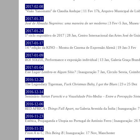
2017-02-08
"Visão Yanomami" de Claudia Andujar | 11 Fev 17h, Arquivo Municipal de Lisb
2017-01-31
José de Almada Negreiros: uma maneira de ser moderno
| 3 Fev>5 Jun, Museu 
2017-01-24
1º ciclo expositivo de 2017 | 28 Jan, Centro Internacional das Artes José de Gu
2017-01-17
14.ª edição da KINO – Mostra de Cinema de Expressão Alemã | 19 Jan-3 Fev
2017-01-09
ROI SOLEIL
, Performance e exposição individual | 13 Jan, Galeria Graça Bran
2017-01-04
Este Lugar Lembra-te Algum Sítio?
| Inauguração 7 Jan, Círculo Sereia, Coimb
2016-12-20
The Legendary Tigerman,
Fuck Christmas Baby, I got the Blues
| 23 e 25 Dez
2016-12-14
Seminário
Harun Farocki e a Visualidade Pós-Media – Entre a Percepção Sinté
2016-12-06
RED AFRICA -
Things Fall Apart
, na Galeria Avenida da Índia | Inauguração:
2016-11-23
Estética, Propaganda e Utopia no Portugal de António Ferro | Inauguração: 26 
2016-11-15
From A to C; This Being B
| Inauguração: 17 Nov, Manchester