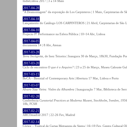
IndieLisboa 2017 | 3 a 14 Maio
2017-04-28
“A Desmontagem” da exposição de Los Carpinteros | 1 Maio, Carpintarias de S
2017-04-18
Lançamento do Catálogo LOS CARPINTEROS | 21 Abril, Carpintarias de São 
2017-04-10
Projecto P! Performance na Esfera Pública | 10>14 Abr, Lisboa
2017-04-05
documenta 14 | 8 Abr, Atenas
2017-03-28
Terra Incógnita
, de Inez Teixeira | Inaugura 30 de Março, 18h30, Fundação P
2017-03-20
Ciclo de encontros
O que é o Arquivo?
| 23 a 25 de Março, Museu Calouste Gu
2017-03-15
BoCA – Biennial of Contemporary Arts | Abertura 17 Mar, Lisboa e Porto
2017-03-07
Álvaro Siza Vieira: Visões da Alhambra
| Inauguração 7 Mar, Biblioteca de Serr
2017-02-28
Conferência
Curatorial Practices at Moderna Museet, Stockholm, Sweden, 1956-
18h, FCSH
2017-02-21
ARCOmadrid 2017 | 22-26 Fev, Madrid
2017-02-14
Córtex – Festival de Curtas Metragens de Sintra | 16>19 Fev, Centro Cultural O