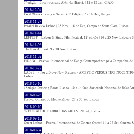
7ª edição - Encontros para Além da História | 12 e 13 Jan, CIAJG
2018-12-04
Field Works
- Triangle Network 7ª Edição | 2 a 16 Dez, Hangar
2018-11-27
Parallel Review Lisboa | 28 Nov - 16 de Dez, Campo de Santa Clara, Lisboa
2018-11-14
LEFFEST – Lisbon & Sintra Film Festival, 12ª edição | 16 a 25 Nov, Lisboa e S
2018-11-06
The New Art Fest | 9 a 30 Nov, Lisboa
2018-11-02
FIDANC - Festival Internacional de Dança Contemporânea pela Companhia de
2018-10-22
LAB#1 – « For a Brave New Brussels » ARTISTIC VERSUS TECHNOCENTRI
Lisboa
2018-10-10
1ª edição Drawing Room Lisboa | 10 a 14 Out, Sociedade Nacional de Belas Art
2018-09-26
Festival Olhares do Mediterrâneo | 27 a 30 Set, Lisboa
2018-09-19
9a EDIÇÃO DO BAIRRO DAS ARTES | 20 Set, Lisboa
2018-09-13
Queer Lisboa – Festival Internacional de Cinema Queer | 14 a 22 Set, Cinema 
2018-09-04