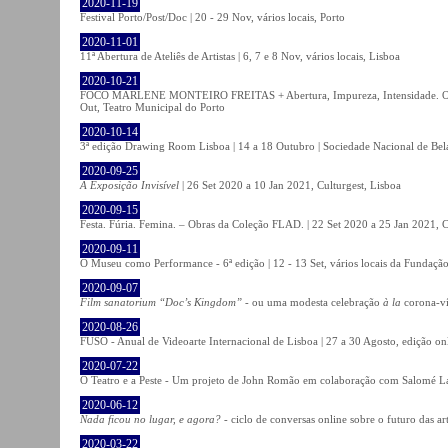
2020-11-19
Festival Porto/Post/Doc | 20 - 29 Nov, vários locais, Porto
2020-11-01
11ª Abertura de Ateliês de Artistas | 6, 7 e 8 Nov, vários locais, Lisboa
2020-10-21
FOCO MARLENE MONTEIRO FREITAS + Abertura, Impureza, Intensidade. Olhare
Out, Teatro Municipal do Porto
2020-10-14
3ª edição Drawing Room Lisboa | 14 a 18 Outubro | Sociedade Nacional de Bela
2020-09-25
A Exposição Invisível
| 26 Set 2020 a 10 Jan 2021, Culturgest, Lisboa
2020-09-15
Festa. Fúria. Femina. – Obras da Coleção FLAD. | 22 Set 2020 a 25 Jan 2021, C
2020-09-11
O Museu como Performance - 6ª edição | 12 - 13 Set, vários locais da Fundação
2020-09-07
Film sanatorium “Doc’s Kingdom”
- ou uma modesta celebração
à la
corona-ví
2020-08-26
FUSO - Anual de Videoarte Internacional de Lisboa | 27 a 30 Agosto, edição on
2020-07-22
O Teatro e a Peste - Um projeto de John Romão em colaboração com Salomé La
2020-06-12
Nada ficou no lugar, e agora?
- ciclo de conversas online sobre o futuro das ar
2020-03-22