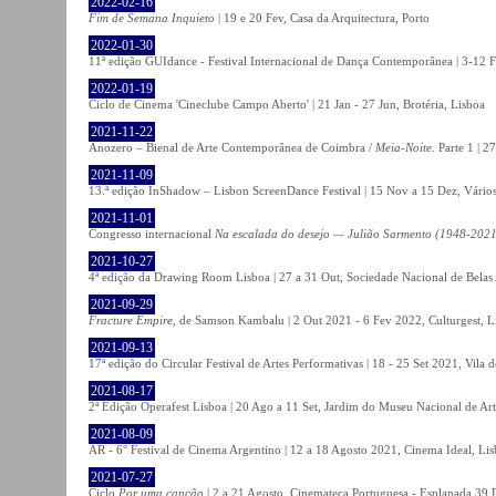
2022-02-16
Fim de Semana Inquieto
| 19 e 20 Fev, Casa da Arquitectura, Porto
2022-01-30
11ª edição GUIdance - Festival Internacional de Dança Contemporânea | 3-12 Fe
2022-01-19
Ciclo de Cinema 'Cineclube Campo Aberto' | 21 Jan - 27 Jun, Brotéria, Lisboa
2021-11-22
Anozero – Bienal de Arte Contemporânea de Coimbra /
Meia-Noite
. Parte 1 | 
2021-11-09
13.ª edição InShadow – Lisbon ScreenDance Festival | 15 Nov a 15 Dez, Vários
2021-11-01
Congresso internacional
Na escalada do desejo — Julião Sarmento (1948-2021
2021-10-27
4ª edição da Drawing Room Lisboa | 27 a 31 Out, Sociedade Nacional de Belas 
2021-09-29
Fracture Empire
, de Samson Kambalu | 2 Out 2021 - 6 Fev 2022, Culturgest, L
2021-09-13
17ª edição do Circular Festival de Artes Performativas | 18 - 25 Set 2021, Vila
2021-08-17
2ª Edição Operafest Lisboa | 20 Ago a 11 Set, Jardim do Museu Nacional de Art
2021-08-09
AR - 6° Festival de Cinema Argentino | 12 a 18 Agosto 2021, Cinema Ideal, Li
2021-07-27
Ciclo
Por uma canção
| 2 a 21 Agosto, Cinemateca Portuguesa - Esplanada 39 