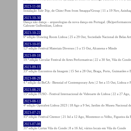
2023-11-08
Instalação
Side Trip
, de Chim↑Pom from Smappa!Group | 11 a 19 Nov, Azinhaga
2023-10-30
Dança não dança – arqueologias da nova dança em Portugal. (Re)performances,
Calouste Gulbenkian, Lisboa
2023-10-22
6ª edição Drawing Room Lisboa | 25 a 29 Out, Sociedade Nacional de Belas Art
2023-10-05
12ª edição Festival Materiais Diversos | 5 a 15 Out, Alcanena e Minde
2023-09-18
19.ª edição Circular Festival de Artes Performativas | 22 a 30 Set, Vila do Conde
2023-09-13
33ª edição Encontros da Imagem | 15 Set a 28 Out, Braga, Porto, Guimarães e 
2023-08-29
4.ª edição da BoCA - Biennial of Contemporary Arts | 2 Set a 15 Out, Lisboa e 
2023-08-21
15ª edição FUSO - Festival Internacional de Videoarte de Lisboa | 22 a 27 Ago, 
2023-08-12
4ª edição Operafest Lisboa 2023 | 18 Ago a 9 Set, Jardim do Museu Nacional de
2023-07-21
45ª edição Festival Citemor | 21 Jul a 12 Ago, Montemor-o-Velho, Figueira da
2023-07-08
31ª edição Curtas Vila do Conde | 8 a 16 Jul, vários locais em Vila do Conde