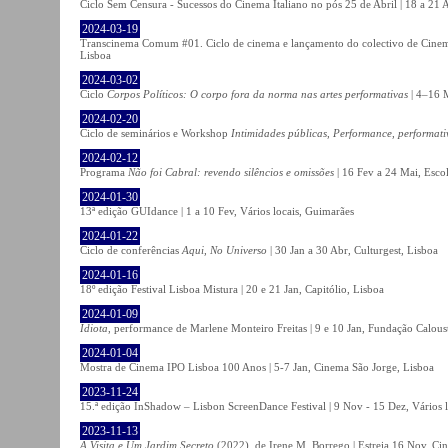
Ciclo Sem Censura - Sucessos do Cinema Italiano no pós 25 de Abril | 18 a 21
2024-03-19
Transcinema Comum #01. Ciclo de cinema e lançamento do colectivo de Cine
Lisboa
2024-03-02
Ciclo
Corpos Políticos: O corpo fora da norma nas artes performativas
| 4–16 M
2024-02-20
Ciclo de seminários e Workshop
Intimidades públicas, Performance, performati
2024-02-12
Programa
Não foi Cabral: revendo silêncios e omissões
| 16 Fev a 24 Mai, Escol
2024-01-30
13ª edição GUIdance | 1 a 10 Fev, Vários locais, Guimarães
2024-01-22
Ciclo de conferências
Aqui, No Universo
| 30 Jan a 30 Abr, Culturgest, Lisboa
2024-01-16
18º edição Festival Lisboa Mistura | 20 e 21 Jan, Capitólio, Lisboa
2024-01-09
Idiota
, performance de Marlene Monteiro Freitas | 9 e 10 Jan, Fundação Calou
2024-01-04
Mostra de Cinema IPO Lisboa 100 Anos | 5-7 Jan, Cinema São Jorge, Lisboa
2023-11-24
15.ª edição InShadow – Lisbon ScreenDance Festival | 9 Nov - 15 Dez, Vários l
2023-11-13
A Visita e Um Jardim Secreto
(2022), de Irene M. Borrego | Estreia 16 Nov, Ci