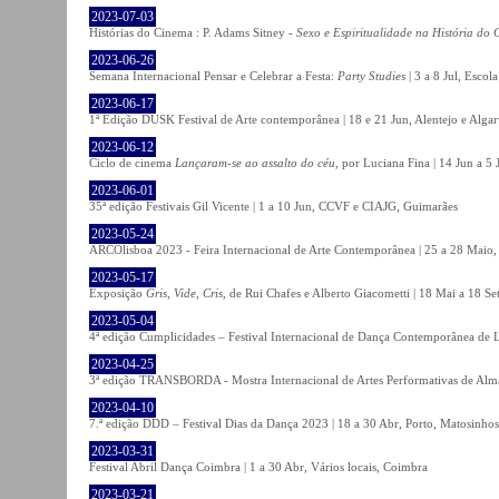
2023-07-03
Histórias do Cinema : P. Adams Sitney -
Sexo e Espiritualidade na História do
2023-06-26
Semana Internacional Pensar e Celebrar a Festa:
Party Studies
| 3 a 8 Jul, Escol
2023-06-17
1ª Edição DUSK Festival de Arte contemporânea | 18 e 21 Jun, Alentejo e Alga
2023-06-12
Ciclo de cinema
Lançaram-se ao assalto do céu
, por Luciana Fina | 14 Jun a 5
2023-06-01
35ª edição Festivais Gil Vicente | 1 a 10 Jun, CCVF e CIAJG, Guimarães
2023-05-24
ARCOlisboa 2023 - Feira Internacional de Arte Contemporânea | 25 a 28 Maio,
2023-05-17
Exposição
Gris, Vide, Cris
, de Rui Chafes e Alberto Giacometti | 18 Mai a 18 S
2023-05-04
4ª edição Cumplicidades – Festival Internacional de Dança Contemporânea de L
2023-04-25
3ª edição TRANSBORDA - Mostra Internacional de Artes Performativas de Alma
2023-04-10
7.ª edição DDD – Festival Dias da Dança 2023 | 18 a 30 Abr, Porto, Matosinhos
2023-03-31
Festival Abril Dança Coimbra | 1 a 30 Abr, Vários locais, Coimbra
2023-03-21