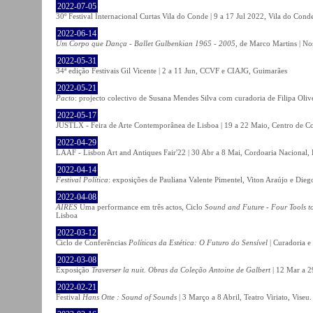
2022-07-05
30º Festival Internacional Curtas Vila do Conde | 9 a 17 Jul 2022, Vila do Cond
2022-06-14
Um Corpo que Dança - Ballet Gulbenkian 1965 - 2005
, de Marco Martins | No
2022-05-31
34ª edição Festivais Gil Vicente | 2 a 11 Jun, CCVF e CIAJG, Guimarães
2022-05-21
Pacto
: projecto colectivo de Susana Mendes Silva com curadoria de Filipa Oli
2022-05-17
JUSTLX - Feira de Arte Contemporânea de Lisboa | 19 a 22 Maio, Centro de C
2022-04-29
LAAF - Lisbon Art and Antiques Fair'22 | 30 Abr a 8 Mai, Cordoaria Nacional,
2022-04-14
Festival Política
: exposições de Pauliana Valente Pimentel, Viton Araújo e Die
2022-04-08
AIRES
Uma performance em três actos, Ciclo
Sound and Future - Four Tools t
Lisboa
2022-03-12
Ciclo de Conferências
Políticas da Estética: O Futuro do Sensível
| Curadoria e
2022-03-08
Exposição
Traverser la nuit. Obras da Coleção Antoine de Galbert
| 12 Mar a 2
2022-02-21
Festival
Hans Otte : Sound of Sounds
| 3 Março a 8 Abril, Teatro Viriato, Viseu.