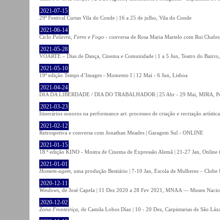
2021-07-15
29º Festival Curtas Vila do Conde | 16 a 25 de julho, Vila do Conde
2021-06-14
Ciclo
Palavra, Ferro e Fogo
- conversa de Rosa Maria Martelo com Rui Chafes |
2021-05-28
VOARTE – Dias de Dança, Cinema e Comunidade | 1 a 5 Jun, Teatro do Bairro,
2021-05-10
19ª edição Temps d’Images - Momento I | 12 Mai - 6 Jun, Lisboa
2021-04-24
DIA DA LIBERDADE / DIA DO TRABALHADOR | 25 Abr - 29 Mai, MIRA, P
2021-03-23
Itinerários sonoros na performance art: processos de criação e recriação artíst
2021-02-12
Retrospetiva e conversa com Jonathan Meades | Garagem Sul - ONLINE
2021-01-15
18.ª edição KINO - Mostra de Cinema de Expressão Alemã | 21-27 Jan, Online (
2021-01-01
Homem-agem
, uma produção Bestiário | 7-10 Jan, Escola de Mulheres – Clube 
2020-12-11
Windows
, de José Capela | 11 Dez 2020 a 28 Fev 2021, MNAA — Museu Nacion
2020-12-02
Zona Fronteiriça
, de Camila Lobos Díaz | 10 - 20 Dez, Carpintarias de São Láz