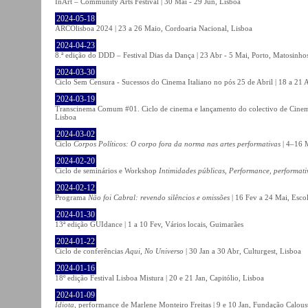
InArt – Community Arts Festival | 30 Mai - 29 Jun, Lisboa
2024-05-18
ARCOlisboa 2024 | 23 a 26 Maio, Cordoaria Nacional, Lisboa
2024-04-23
8.ª edição do DDD – Festival Dias da Dança | 23 Abr - 5 Mai, Porto, Matosinho
2024-03-30
Ciclo Sem Censura - Sucessos do Cinema Italiano no pós 25 de Abril | 18 a 21
2024-03-19
Transcinema Comum #01. Ciclo de cinema e lançamento do colectivo de Cine
Lisboa
2024-03-02
Ciclo
Corpos Políticos: O corpo fora da norma nas artes performativas
| 4–16 M
2024-02-20
Ciclo de seminários e Workshop
Intimidades públicas, Performance, performati
2024-02-12
Programa
Não foi Cabral: revendo silêncios e omissões
| 16 Fev a 24 Mai, Escol
2024-01-30
13ª edição GUIdance | 1 a 10 Fev, Vários locais, Guimarães
2024-01-22
Ciclo de conferências
Aqui, No Universo
| 30 Jan a 30 Abr, Culturgest, Lisboa
2024-01-16
18º edição Festival Lisboa Mistura | 20 e 21 Jan, Capitólio, Lisboa
2024-01-09
Idiota
, performance de Marlene Monteiro Freitas | 9 e 10 Jan, Fundação Calou