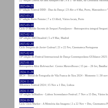
22ª edição Lisbon Art and Antiques Fair | 9 a 17 de maio, na Cordoaria Naciona
2025-04-23
9.ª edição Festival DDD - Dias da Dança | 23 Abr a 4 Mai, Porto, Matosinhos e
2025-03-27
8.ª edição Porto Femme | 7 a 13 Abril, Vários locais, Porto
2025-03-10
Ciclo
O Mundo Secreto de Serguei Paradjanov
- Retrospectiva integral Sergu
2025-02-26
44ª edição ARCOmadrid | 5 a 9 Mar, Madrid
2025-02-20
Ciclo
Imagens de Javier Codesal
| 21 e 22 Fev, Cinemateca Portuguesa
2025-02-05
14ª edição do Festival Internacional de Dança Contemporânea GUIdance 2025 |
2025-01-15
Retrospetiva
Alice Rohrwacher: Contos Maravilhosos
| 15 jan – 26 fev, Batalh
2024-11-28
BF24 - Bienal de Fotografia de Vila Franca de Xira 2024 - Momento 1 | 30 nov 
2024-11-14
Alkantara Festival 2024 | 15 Nov a 1 Dez, Lisboa
2024-11-04
16ª edição InShadow - Lisbon Screendance Festival | 7 Nov a 15 Dez, Vários lo
2024-10-30
Ciclo Chris Marker - A Memória das Imagens | 2 a 22 Nov + Dez, Cinemateca P