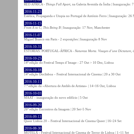
RED AFRICA -
Things Fall Apart
, na Galeria Avenida da Índia | Inauguração:
2016-11-23
Estética, Propaganda e Utopia no Portugal de António Ferro | Inauguração: 26 
2016-11-15
From A to C; This Being B
| Inauguração: 17 Nov, Manchester
2016-11-07
Miguel Branco em Paris - 2 exposições | Inauguração 8 Nov
2016-10-31
ESTÓRIAS: PORTUGAL-ÁFRICA -
Natureza Morta. Visages d’une Dictature
, 
2016-10-25
14ª edição do Festival Temps d´Image - 27 Out > 10 Dez, Lisboa
2016-10-18
14ª edição Doclisboa – Festival Internacional de Cinema | 20 a 30 Out
2016-10-11
7.ª edição da «Abertura de Ateliês de Artistas» | 14>16 Out, Lisboa
2016-10-03
MAAT - inauguração do novo edifício | 5 Out
2016-09-20
26ª edição Encontros da Imagem | 20 Set>5 Nov
2016-09-13
Queer Lisboa 20 – Festival Internacional de Cinema Queer | 16>24 Set
2016-08-30
MOTELX - Festival Internacional de Cinema de Terror de Lisboa | 1>11 Set