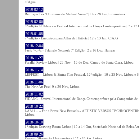
d’Água
2019-02-12
Retrospectiva "O Cinema de Michael Snow" | 16 a 28 Fev, Cinemateca
2019-02-06
9ª edição GUIdance – Festival Internacional de Dança Contemporânea | 7 a 17
2019-01-08
7ª edição - Encontros para Além da História | 12 e 13 Jan, CIAJG
2018-12-04
Field Works
- Triangle Network 7ª Edição | 2 a 16 Dez, Hangar
2018-11-27
Parallel Review Lisboa | 28 Nov - 16 de Dez, Campo de Santa Clara, Lisboa
2018-11-14
LEFFEST – Lisbon & Sintra Film Festival, 12ª edição | 16 a 25 Nov, Lisboa e S
2018-11-06
The New Art Fest | 9 a 30 Nov, Lisboa
2018-11-02
FIDANC - Festival Internacional de Dança Contemporânea pela Companhia de
2018-10-22
LAB#1 – « For a Brave New Brussels » ARTISTIC VERSUS TECHNOCENTRI
Lisboa
2018-10-10
1ª edição Drawing Room Lisboa | 10 a 14 Out, Sociedade Nacional de Belas Art
2018-09-26
Festival Olhares do Mediterrâneo | 27 a 30 Set, Lisboa