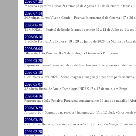
2026-07-28
7ª edição Operafest Lisboa & Oeiras | 5 de Agosto a 11 de Setembro, Oeiras e L
2026-07-14
34.ª edição Curtas Vila do Conde – Festival Internacional de Cinema | 17 e 26 
2026-06-30
TEMPORAL - Festival dedicado às artes do tempo | 9 a 12 de Julho no Espaço
2026-06-16
1ª edição Festival Art Explora | 18 a 28 de junho de 2026, na Marina de Cascais
2026-06-04
Filmes de João Penalva | 8 e 9 de Junho, na Cinemateca Portuguesa
2026-05-28
Exposição
quarenta dias sem deus
, de Inez Teixeira | Inauguração 29 de maio
2026-05-19
Ciclo matéria leve 2026 - Sobre imagem e imaginação nas artes performativas |
2026-05-07
3.ª edição Bienal de Arte e Tecnologia INDEX | 7 a 17 de maio, em Braga
2026-04-16
Retrospectiva João Penalva: Programa comemorativo 30 anos de trabalho | Abri
2026-03-29
Anozero’26 – Segurar, dar, receber | Inauguração: 11 e 12 abril, vários locais
2026-03-19
Ciclo
Rober Beavers, o cinema como revelação
| 23 a 28 de Março, Cinemateca
2026-02-28
Teatro
Combate de negro e de cães
, de Bernard-Marie Koltès | 5 a 15 de março,