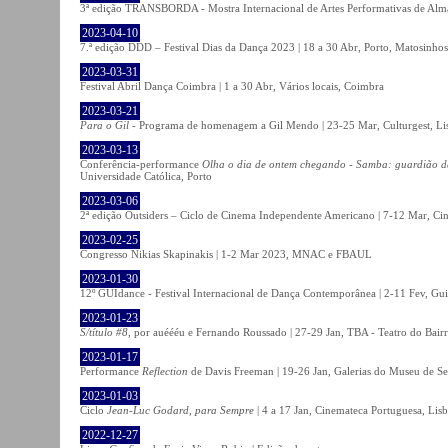
3ª edição TRANSBORDA - Mostra Internacional de Artes Performativas de Alma
2023-04-10
7.ª edição DDD – Festival Dias da Dança 2023 | 18 a 30 Abr, Porto, Matosinhos
2023-03-31
Festival Abril Dança Coimbra | 1 a 30 Abr, Vários locais, Coimbra
2023-03-21
Para o Gil
- Programa de homenagem a Gil Mendo | 23-25 Mar, Culturgest, Li
2023-03-13
Conferência-performance
Olha o dia de ontem chegando - Samba: guardião 
Universidade Católica, Porto
2023-03-06
2ª edição Outsiders – Ciclo de Cinema Independente Americano | 7-12 Mar, C
2023-02-25
Congresso Nikias Skapinakis | 1-2 Mar 2023, MNAC e FBAUL
2023-01-30
12º GUIdance - Festival Internacional de Dança Contemporânea | 2-11 Fev, Gu
2023-01-23
S/título #8
, por auéééu e Fernando Roussado | 27-29 Jan, TBA - Teatro do Bair
2023-01-17
Performance
Reflection
de Davis Freeman | 19-26 Jan, Galerias do Museu de Ser
2023-01-03
Ciclo
Jean-Luc Godard, para Sempre
| 4 a 17 Jan, Cinemateca Portuguesa, Lis
2022-12-27