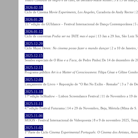
2026-02-18
Ciclo de Cinema
Movie Experiments, Los Angeles
, Curadoria de Andy Rector | 2
2026-01-29
15.ª edição do GUIdance – Festival Internacional de Dança Contemporânea | 5 
2026-01-12
Ciclo de conversas
Podia ser na TATE mas é aqui
| 13 Jan a 29 Jun, São Luiz T
2025-12-29
Ciclo
Maya Deren: No cinema posso fazer o mundo dançar
| 2 a 10 de Janeiro
2025-12-15
Sessões especiais de
O Riso e a Faca
, de Pedro Pinho| De 14 de dezembro de 20
2025-12-11
Programa público
Art is a Matter of Consciousness
: Filipa César e Céline Cond
2025-12-01
Lançamento de Livro + Reposição de “O Rei No Exílio - Remake” | 3 a 7 de D
2025-11-18
17ª edição InShadow – Lisbon Screendance Festival | 11 de Novembro a 19 de
2025-11-11
4.ª edição Festival Futurama | 14 e 29 de Novembro, Beja, Mértola (Mina de S
2025-11-06
MOON - Festival Internacional de Videopoesia | 8 e 9 de novembro 2025, Temp
2025-11-02
1ª Parte do Ciclo
Cinema Experimental Português: O Cinema dos Artistas, Anos