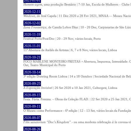
2021-01-01
Homem-agem
, uma produção Bestiário | 7-10 Jan, Escola de Mulheres – Clube 
2020-12-11
Windows
, de José Capela | 11 Dez 2020 a 28 Fev 2021, MNAA — Museu Nacion
2020-12-02
Zona Fronteiriça
, de Camila Lobos Díaz | 10 - 20 Dez, Carpintarias de São Láz
2020-11-19
Festival Porto/Post/Doc | 20 - 29 Nov, vários locais, Porto
2020-11-01
11ª Abertura de Ateliês de Artistas | 6, 7 e 8 Nov, vários locais, Lisboa
2020-10-21
FOCO MARLENE MONTEIRO FREITAS + Abertura, Impureza, Intensidade. Olhare
Out, Teatro Municipal do Porto
2020-10-14
3ª edição Drawing Room Lisboa | 14 a 18 Outubro | Sociedade Nacional de Bela
2020-09-25
A Exposição Invisível
| 26 Set 2020 a 10 Jan 2021, Culturgest, Lisboa
2020-09-15
Festa. Fúria. Femina. – Obras da Coleção FLAD. | 22 Set 2020 a 25 Jan 2021, C
2020-09-11
O Museu como Performance - 6ª edição | 12 - 13 Set, vários locais da Fundação
2020-09-07
Film sanatorium “Doc’s Kingdom”
- ou uma modesta celebração
à la
corona-ví
2020-08-26