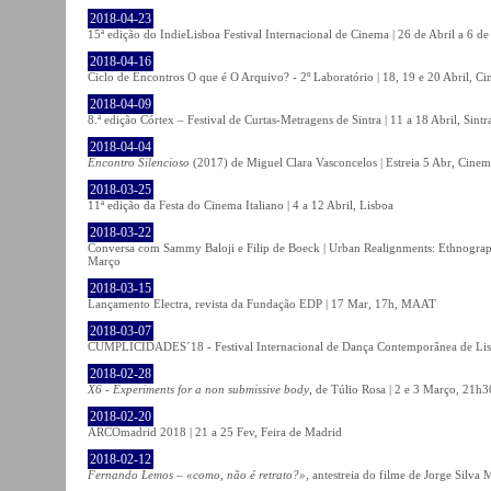
2018-04-23
15ª edição do IndieLisboa Festival Internacional de Cinema | 26 de Abril a 6 d
2018-04-16
Ciclo de Encontros O que é O Arquivo? - 2º Laboratório | 18, 19 e 20 Abril, C
2018-04-09
8.ª edição Córtex – Festival de Curtas-Metragens de Sintra | 11 a 18 Abril, Sintr
2018-04-04
Encontro Silencioso
(2017) de Miguel Clara Vasconcelos | Estreia 5 Abr, Cinem
2018-03-25
11ª edição da Festa do Cinema Italiano | 4 a 12 Abril, Lisboa
2018-03-22
Conversa com Sammy Baloji e Filip de Boeck | Urban Realignments: Ethnographi
Março
2018-03-15
Lançamento Electra, revista da Fundação EDP | 17 Mar, 17h, MAAT
2018-03-07
CUMPLICIDADES´18 - Festival Internacional de Dança Contemporânea de Lisb
2018-02-28
X6 - Experiments for a non submissive body
, de Túlio Rosa | 2 e 3 Março, 21h3
2018-02-20
ARCOmadrid 2018 | 21 a 25 Fev, Feira de Madrid
2018-02-12
Fernando Lemos – «como, não é retrato?»
, antestreia do filme de Jorge Silv