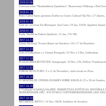
2018-02-06
Conversa sobre “Desobediência Epistémica”: Bonaventure Ndikung e Paul G
2018-01-25
Pedro Cabral Santo apresenta
Endless
no Centro Cultural Vila Flor | 27 Janeiro,
2018-01-14
Ciclo de conversas
Em Montagem
: José Costa | 19 Jan, 21h30, Appleton Square
2018-01-10
Emily Wardill na Galeria Quadrum | 12 Jan, 17h-18h
2017-12-13
Estreia Nacional: Yvonne Rainer em Serralves | 16 e 17 de Dezembro
2017-11-23
Ciclo A Gulbenkian e o Cinema Português | 25 Nov a 3 Dez, Gulbenkian
2017-11-14
PLATAFORMA REVÓLVER | Inauguração: 16 Nov, 22h, Edifício Transboavista
2017-11-02
FÓRUM DO FUTURO | 5 a 11 de Novembro, vários locais no Porto
2017-10-24
IV MOSTRA DE CINEMA OLHARES SOBRE ANGOLA | 25 e 26 de Outubro
2017-10-16
4.º Colóquio A DANÇA NA ARTE: PERSPETIVAS ESTÉTICAS, HISTÓRIA
MODERNIDADE (SÉC. XVI-XVIII) E CONTEMPORANEIDADE (XIX-XXI) | 21 O
2017-10-10
METABOLIC RIFTS I | 14 Out, 14h30, Auditório de Serralves