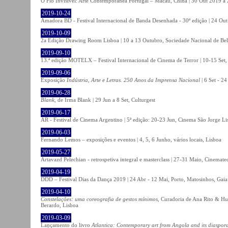
O Fio Invisível: Arte Contemporânea Portugal – Macau, China | 30 Out 2019 
2019-10-24
Amadora BD - Festival Internacional de Banda Desenhada - 30ª edição | 24 Ou
2019-10-09
2a Edição Drawing Room Lisboa | 10 a 13 Outubro, Sociedade Nacional de Bel
2019-09-10
13.ª edição MOTELX – Festival Internacional de Cinema de Terror | 10-15 Set,
2019-09-06
Exposição
Indústria, Arte e Letras. 250 Anos da Imprensa Nacional
| 6 Set - 2
2019-06-28
Blank
, de Irma Blank | 29 Jun a 8 Set, Culturgest
2019-06-17
AR - Festival de Cinema Argentino | 5ª edição: 20-23 Jun, Cinema São Jorge Li
2019-06-03
Fernando Lemos – exposições e eventos | 4, 5, 6 Junho, vários locais, Lisboa
2019-05-27
Artavazd Pelechian - retrospetiva integral e masterclass | 27-31 Maio, Cinemat
2019-04-19
DDD – Festival Dias da Dança 2019 | 24 Abr - 12 Mai, Porto, Matosinhos, Gaia
2019-04-10
Constelações: uma coreografia de gestos mínimos
, Curadoria de Ana Rito & Hu
Berardo, Lisboa
2019-03-09
Lançamento do livro
Atlantica: Contemporary art from Angola and its diaspor