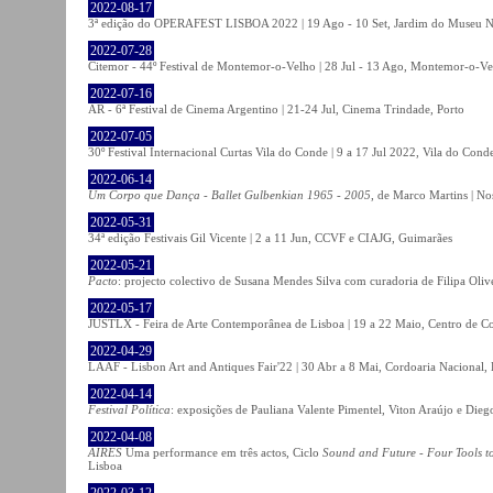
2022-08-17
3ª edição do OPERAFEST LISBOA 2022 | 19 Ago - 10 Set, Jardim do Museu Na
2022-07-28
Citemor - 44º Festival de Montemor-o-Velho | 28 Jul - 13 Ago, Montemor-o-Ve
2022-07-16
AR - 6ª Festival de Cinema Argentino | 21-24 Jul, Cinema Trindade, Porto
2022-07-05
30º Festival Internacional Curtas Vila do Conde | 9 a 17 Jul 2022, Vila do Cond
2022-06-14
Um Corpo que Dança - Ballet Gulbenkian 1965 - 2005
, de Marco Martins | No
2022-05-31
34ª edição Festivais Gil Vicente | 2 a 11 Jun, CCVF e CIAJG, Guimarães
2022-05-21
Pacto
: projecto colectivo de Susana Mendes Silva com curadoria de Filipa Oli
2022-05-17
JUSTLX - Feira de Arte Contemporânea de Lisboa | 19 a 22 Maio, Centro de C
2022-04-29
LAAF - Lisbon Art and Antiques Fair'22 | 30 Abr a 8 Mai, Cordoaria Nacional,
2022-04-14
Festival Política
: exposições de Pauliana Valente Pimentel, Viton Araújo e Die
2022-04-08
AIRES
Uma performance em três actos, Ciclo
Sound and Future - Four Tools t
Lisboa
2022-03-12