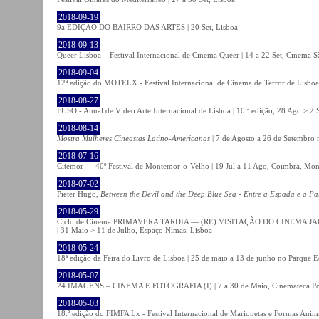
2018-09-19
9a EDIÇÃO DO BAIRRO DAS ARTES | 20 Set, Lisboa
2018-09-13
Queer Lisboa – Festival Internacional de Cinema Queer | 14 a 22 Set, Cinema 
2018-09-04
12ª edição do MOTELX - Festival Internacional de Cinema de Terror de Lisboa 
2018-08-27
FUSO - Anual de Vídeo Arte Internacional de Lisboa | 10.ª edição, 28 Ago > 2 
2018-08-14
Mostra Mulheres Cineastas Latino-Americanas
| 7 de Agosto a 26 de Setembro 
2018-07-16
Citemor — 40º Festival de Montemor-o-Velho | 19 Jul a 11 Ago, Coimbra, Mon
2018-07-02
Pieter Hugo,
Between the Devil and the Deep Blue Sea - Entre a Espada e a Pa
2018-05-29
Ciclo de Cinema PRIMAVERA TARDIA — (RE) VISITAÇÃO DO CINEMA JAPONÊS
| 31 Maio > 11 de Julho, Espaço Nimas, Lisboa
2018-05-24
18ª edição da Feira do Livro de Lisboa | 25 de maio a 13 de junho no Parque 
2018-05-07
24 IMAGENS – CINEMA E FOTOGRAFIA (I) | 7 a 30 de Maio, Cinemateca Po
2018-05-03
18.ª edição do FIMFA Lx - Festival Internacional de Marionetas e Formas Anim