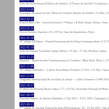
Ciclo de Conferências
Políticas da Estética: O Futuro do Sensível
| Curadoria e
2022-03-08
Exposição
Traverser la nuit. Obras da Coleção Antoine de Galbert
| 12 Mar a 2
2022-02-21
Festival
Hans Otte : Sound of Sounds
| 3 Março a 8 Abril, Teatro Viriato, Viseu.
2022-02-16
Fim de Semana Inquieto
| 19 e 20 Fev, Casa da Arquitectura, Porto
2022-01-30
11ª edição GUIdance - Festival Internacional de Dança Contemporânea | 3-12 Fe
2022-01-19
Ciclo de Cinema 'Cineclube Campo Aberto' | 21 Jan - 27 Jun, Brotéria, Lisboa
2021-11-22
Anozero – Bienal de Arte Contemporânea de Coimbra /
Meia-Noite
. Parte 1 | 
2021-11-09
13.ª edição InShadow – Lisbon ScreenDance Festival | 15 Nov a 15 Dez, Vários
2021-11-01
Congresso internacional
Na escalada do desejo — Julião Sarmento (1948-2021
2021-10-27
4ª edição da Drawing Room Lisboa | 27 a 31 Out, Sociedade Nacional de Belas 
2021-09-29
Fracture Empire
, de Samson Kambalu | 2 Out 2021 - 6 Fev 2022, Culturgest, L
2021-09-13
17ª edição do Circular Festival de Artes Performativas | 18 - 25 Set 2021, Vila