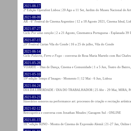
2021-08-17
2ª Edição Operafest Lisboa | 20 Ago a 11 Set, Jardim do Museu Nacional de Art
2021-08-09
AR - 6° Festival de Cinema Argentino | 12 a 18 Agosto 2021, Cinema Ideal, Li
2021-07-27
Ciclo
Por uma canção
| 2 a 21 Agosto, Cinemateca Portuguesa - Esplanada 39 
2021-07-15
29º Festival Curtas Vila do Conde | 16 a 25 de julho, Vila do Conde
2021-06-14
Ciclo
Palavra, Ferro e Fogo
- conversa de Rosa Maria Martelo com Rui Chafes |
2021-05-28
VOARTE – Dias de Dança, Cinema e Comunidade | 1 a 5 Jun, Teatro do Bairro,
2021-05-10
19ª edição Temps d’Images - Momento I | 12 Mai - 6 Jun, Lisboa
2021-04-24
DIA DA LIBERDADE / DIA DO TRABALHADOR | 25 Abr - 29 Mai, MIRA, P
2021-03-23
Itinerários sonoros na performance art: processos de criação e recriação artíst
2021-02-12
Retrospetiva e conversa com Jonathan Meades | Garagem Sul - ONLINE
2021-01-15
18.ª edição KINO - Mostra de Cinema de Expressão Alemã | 21-27 Jan, Online (