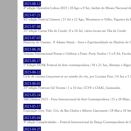
2023-08-12
4ª edição Operafest Lisboa 2023 | 18 Ago a 9 Set, Jardim do Museu Nacional de
2023-07-21
45ª edição Festival Citemor | 21 Jul a 12 Ago, Montemor-o-Velho, Figueira da
2023-07-08
31ª edição Curtas Vila do Conde | 8 a 16 Jul, vários locais em Vila do Conde
2023-07-03
Histórias do Cinema : P. Adams Sitney -
Sexo e Espiritualidade na História do
2023-06-26
Semana Internacional Pensar e Celebrar a Festa:
Party Studies
| 3 a 8 Jul, Escol
2023-06-17
1ª Edição DUSK Festival de Arte contemporânea | 18 e 21 Jun, Alentejo e Alga
2023-06-12
Ciclo de cinema
Lançaram-se ao assalto do céu
, por Luciana Fina | 14 Jun a 5
2023-06-01
35ª edição Festivais Gil Vicente | 1 a 10 Jun, CCVF e CIAJG, Guimarães
2023-05-24
ARCOlisboa 2023 - Feira Internacional de Arte Contemporânea | 25 a 28 Maio,
2023-05-17
Exposição
Gris, Vide, Cris
, de Rui Chafes e Alberto Giacometti | 18 Mai a 18 S
2023-05-04
4ª edição Cumplicidades – Festival Internacional de Dança Contemporânea de L
2023-04-25