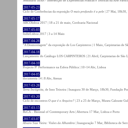
Seminário InArt - Intersecção de Experiências Práticas e Teóricas na Arte Part
2017-05-23
Ciclo de Conferências da exposição
O mais profundo é a pele
| 27 Mai, 18h30, 
2017-05-17
ARCOlisboa 2017 | 18 a 21 de maio, Cordoaria Nacional
2017-05-03
IndieLisboa 2017 | 3 a 14 Maio
2017-04-28
“A Desmontagem” da exposição de Los Carpinteros | 1 Maio, Carpintarias de S
2017-04-18
Lançamento do Catálogo LOS CARPINTEROS | 21 Abril, Carpintarias de São 
2017-04-10
Projecto P! Performance na Esfera Pública | 10>14 Abr, Lisboa
2017-04-05
documenta 14 | 8 Abr, Atenas
2017-03-28
Terra Incógnita
, de Inez Teixeira | Inaugura 30 de Março, 18h30, Fundação P
2017-03-20
Ciclo de encontros
O que é o Arquivo?
| 23 a 25 de Março, Museu Calouste Gu
2017-03-15
BoCA – Biennial of Contemporary Arts | Abertura 17 Mar, Lisboa e Porto
2017-03-07
Álvaro Siza Vieira: Visões da Alhambra
| Inauguração 7 Mar, Biblioteca de Serr