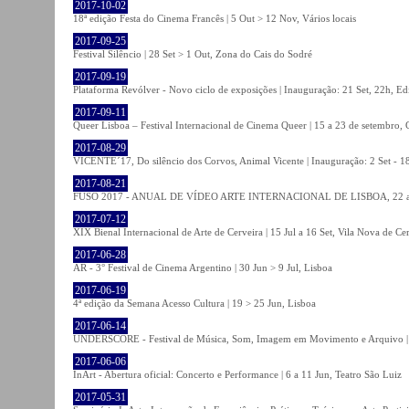
2017-10-02
18ª edição Festa do Cinema Francês | 5 Out > 12 Nov, Vários locais
2017-09-25
Festival Silêncio | 28 Set > 1 Out, Zona do Cais do Sodré
2017-09-19
Plataforma Revólver - Novo ciclo de exposições | Inauguração: 21 Set, 22h, Edi
2017-09-11
Queer Lisboa – Festival Internacional de Cinema Queer | 15 a 23 de setembro,
2017-08-29
VICENTE´17, Do silêncio dos Corvos, Animal Vicente | Inauguração: 2 Set - 
2017-08-21
FUSO 2017 - ANUAL DE VÍDEO ARTE INTERNACIONAL DE LISBOA, 22 a 
2017-07-12
XIX Bienal Internacional de Arte de Cerveira | 15 Jul a 16 Set, Vila Nova de Ce
2017-06-28
AR - 3° Festival de Cinema Argentino | 30 Jun > 9 Jul, Lisboa
2017-06-19
4ª edição da Semana Acesso Cultura | 19 > 25 Jun, Lisboa
2017-06-14
UNDERSCORE - Festival de Música, Som, Imagem em Movimento e Arquivo | 1
2017-06-06
InArt - Abertura oficial: Concerto e Performance | 6 a 11 Jun, Teatro São Luiz
2017-05-31