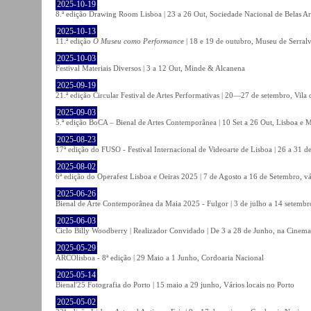
2025-10-19
8.ª edição Drawing Room Lisboa | 23 a 26 Out, Sociedade Nacional de Belas Ar
2025-10-13
11.ª edição
O Museu como Performance
| 18 e 19 de outubro, Museu de Serral
2025-10-03
Festival Materiais Diversos | 3 a 12 Out, Minde & Alcanena
2025-09-19
21.ª edição Circular Festival de Artes Performativas | 20—27 de setembro, Vila
2025-09-03
5.ª edição BoCA – Bienal de Artes Contemporânea | 10 Set a 26 Out, Lisboa e 
2025-08-23
17ª edição do FUSO - Festival Internacional de Videoarte de Lisboa | 26 a 31 d
2025-08-02
6ª edição do Operafest Lisboa e Oeiras 2025 | 7 de Agosto a 16 de Setembro, vá
2025-06-26
Bienal de Arte Contemporânea da Maia 2025 - Fulgor | 3 de julho a 14 setemb
2025-06-03
Ciclo Billy Woodberry | Realizador Convidado | De 3 a 28 de Junho, na Cinema
2025-05-29
ARCOlisboa - 8ª edição | 29 Maio a 1 Junho, Cordoaria Nacional
2025-05-14
Bienal'25 Fotografia do Porto | 15 maio a 29 junho, Vários locais no Porto
2025-05-02