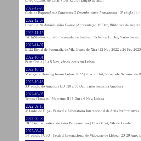
Livro
Confins
, de Enric Vives-Rubio | Edição de autor
2022-12-20
Ciclo de Exposições e Conversas
O Desenho como Pensamento
- 2ª edição | 14
2022-12-07
Livro
Ph.10 António Júlio Duarte
| Apresentação 16 Dez, Biblioteca da Impren
2022-11-15
14º InShadow – Lisbon Screendance Festival | 15 Nov a 15 Dez, Vários locais,
2022-11-07
BF22 Bienal de Fotografia de Vila Franca de Xira | 12 Nov 2022 a 26 Fev 2023, 
2022-10-31
Festa Criola | 2 a 5 Nov, vários locais em Lisboa
2022-10-24
5ª edição - Drawing Room Lisboa 2022 | 26 a 30 Out, Sociedade Nacional de Be
2022-10-18
33ª edição do Amadora BD | 20 a 30 Out, vários locais na Amadora
2022-10-05
Temps d'Images - Momento II | 8 Out a 6 Nov, Lisboa
2022-09-15
3º Linha de Fuga - Festival e Laboratório Internacional de Artes Performativas 
2022-09-06
18.º Circular Festival de Artes Performativas | 17 a 24 Set, Vila do Conde
2022-08-22
14ª edição FUSO - Festival Internacional de Videoarte de Lisboa | 23-28 Ago, j