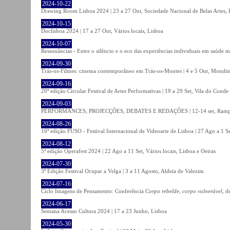
2024-10-22
Drawing Room Lisboa 2024 | 23 a 27 Out, Sociedade Nacional de Belas Artes, 
2024-10-15
Doclisboa 2024 | 17 a 27 Out, Vários locais, Lisboa
2024-10-07
Ressonâncias - Entre o silêncio e o eco das experiências individuais em saúde 
2024-09-30
Trás-os-Filmes: cinema contemporâneo em Trás-os-Montes | 4 e 5 Out, Mondi
2024-09-16
20ª edição Circular Festival de Artes Performativas | 19 a 29 Set, Vila do Conde
2024-09-03
PERFORMANCES, PROJECÇÕES, DEBATES E REDAÇÕES | 12-14 set, Rampa
2024-08-26
16ª edição FUSO - Festival Internacional de Videoarte de Lisboa | 27 Ago a 1 Se
2024-08-12
5ª edição Operafest 2024 | 22 Ago a 11 Set, Vários locais, Lisboa e Oeiras
2024-07-30
3ª Edição Festival Ocupar a Velga | 3 a 11 Agosto, Aldeia de Valezim
2024-07-16
Ciclo Imagens de Pensamento: Conferência
Corpo rebelde, corpo vulnerável
, d
2024-06-17
Semana Acesso Cultura 2024 | 17 a 23 Junho, Lisboa
2024-05-30