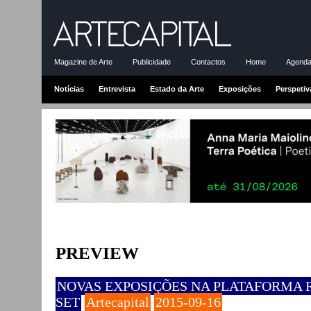
Magazine de Arte
Publicidade
Contactos
Home
Agenda-
Notícias
Entrevista
Estado da Arte
Exposições
Perspetiv
PREVIEW
NOVAS EXPOSIÇÕES NA PLATAFORMA 
SET
Artecapital
2015-09-16