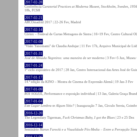
2017-02-28
Conferência
Curatorial Practices at Moderna Museet, Stockholm, Sweden, 1956-
18h, FCSH
2017-02-21
ARCOmadrid 2017 | 22-26 Fev, Madrid
2017-02-14
Córtex – Festival de Curtas Metragens de Sintra | 16>19 Fev, Centro Cultural O
2017-02-08
"Visão Yanomami" de Claudia Andujar | 11 Fev 17h, Arquivo Municipal de Lisb
2017-01-31
José de Almada Negreiros: uma maneira de ser moderno
| 3 Fev>5 Jun, Museu 
2017-01-24
1º ciclo expositivo de 2017 | 28 Jan, Centro Internacional das Artes José de Gu
2017-01-17
14.ª edição da KINO – Mostra de Cinema de Expressão Alemã | 19 Jan-3 Fev
2017-01-09
ROI SOLEIL
, Performance e exposição individual | 13 Jan, Galeria Graça Bran
2017-01-04
Este Lugar Lembra-te Algum Sítio?
| Inauguração 7 Jan, Círculo Sereia, Coimb
2016-12-20
The Legendary Tigerman,
Fuck Christmas Baby, I got the Blues
| 23 e 25 Dez
2016-12-14
Seminário
Harun Farocki e a Visualidade Pós-Media – Entre a Percepção Sinté
2016-12-06