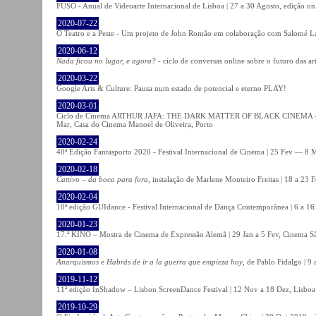
FUSO - Anual de Videoarte Internacional de Lisboa | 27 a 30 Agosto, edição on
2020-07-22
O Teatro e a Peste - Um projeto de John Romão em colaboração com Salomé La
2020-06-12
Nada ficou no lugar, e agora?
- ciclo de conversas online sobre o futuro das ar
2020-03-22
Google Arts & Culture: Pausa num estado de potencial e eterno PLAY!
2020-03-01
Ciclo de Cinema ARTHUR JAFA: THE DARK MATTER OF BLACK CINEMA - 
Mar, Casa do Cinema Manoel de Oliveira, Porto
2020-02-24
40ª Edição Fantasporto 2020 - Festival Internacional de Cinema | 25 Fev — 8 M
2020-02-18
Cattivo – da boca para fora
, instalação de Marlene Monteiro Freitas | 18 a 23 
2020-02-04
10ª edição GUIdance - Festival Internacional de Dança Contemporânea | 6 a 16
2020-01-23
17.ª KINO – Mostra de Cinema de Expressão Alemã | 29 Jan a 5 Fev, Cinema Sã
2020-01-08
Anarquismos
e
Habrás de ir a la guerra que empieza hoy
, de Pablo Fidalgo | 9 
2019-11-12
11ª edição InShadow – Lisbon ScreenDance Festival | 12 Nov a 18 Dez, Lisboa
2019-10-29