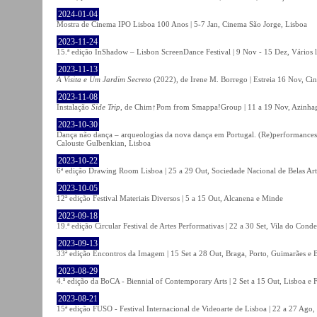
2024-01-04
Mostra de Cinema IPO Lisboa 100 Anos | 5-7 Jan, Cinema São Jorge, Lisboa
2023-11-24
15.ª edição InShadow – Lisbon ScreenDance Festival | 9 Nov - 15 Dez, Vários l
2023-11-13
A Visita e Um Jardim Secreto
(2022), de Irene M. Borrego | Estreia 16 Nov, Ci
2023-11-08
Instalação
Side Trip
, de Chim↑Pom from Smappa!Group | 11 a 19 Nov, Azinhaga
2023-10-30
Dança não dança – arqueologias da nova dança em Portugal. (Re)performances,
Calouste Gulbenkian, Lisboa
2023-10-22
6ª edição Drawing Room Lisboa | 25 a 29 Out, Sociedade Nacional de Belas Art
2023-10-05
12ª edição Festival Materiais Diversos | 5 a 15 Out, Alcanena e Minde
2023-09-18
19.ª edição Circular Festival de Artes Performativas | 22 a 30 Set, Vila do Conde
2023-09-13
33ª edição Encontros da Imagem | 15 Set a 28 Out, Braga, Porto, Guimarães e 
2023-08-29
4.ª edição da BoCA - Biennial of Contemporary Arts | 2 Set a 15 Out, Lisboa e 
2023-08-21
15ª edição FUSO - Festival Internacional de Videoarte de Lisboa | 22 a 27 Ago, 